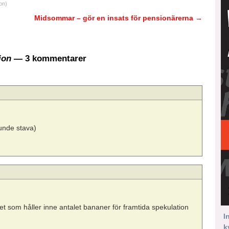
on)
Midsommar – gör en insats för pensionärerna
→
ion
— 3 kommentarer
unde stava)
cket som håller inne antalet bananer för framtida spekulation
I
k