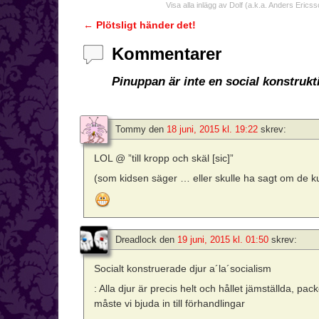
Visa alla inlägg av Dolf (a.k.a. Anders Ericss
←
Plötsligt händer det!
Inläggsnavigering
Kommentarer
Pinuppan är inte en social konstrukt
Tommy
den
18 juni, 2015 kl. 19:22
skrev:
LOL @ ”till kropp och skäl [sic]”
(som kidsen säger … eller skulle ha sagt om de k
Dreadlock
den
19 juni, 2015 kl. 01:50
skrev:
Socialt konstruerade djur a´la´socialism
: Alla djur är precis helt och hållet jämställda, pa
måste vi bjuda in till förhandlingar