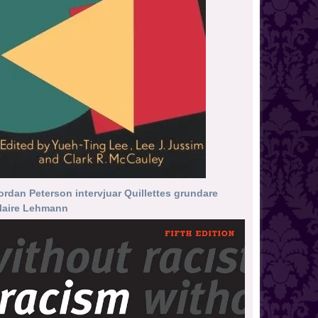
ordan Peterson intervjuar Quillettes grundare
laire Lehmann