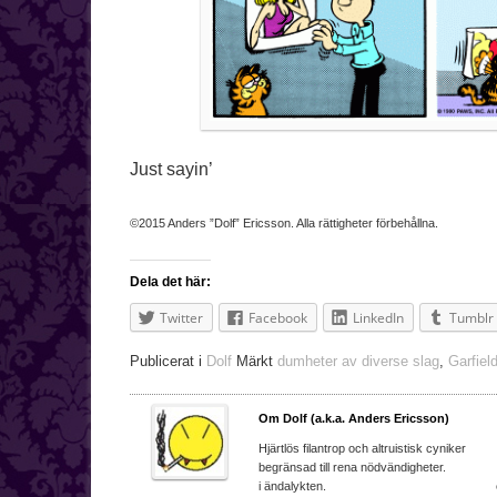
Just sayin’
©2015 Anders ”Dolf” Ericsson. Alla rättigheter förbehållna.
Dela det här:
Twitter
Facebook
LinkedIn
Tumblr
Publicerat i
Dolf
Märkt
dumheter av diverse slag
,
Garfiel
Om Dolf (a.k.a. Anders Ericsson)
Hjärtlös filantrop och a
begränsad till rena nödvändighe
i ändalykten. e-ma