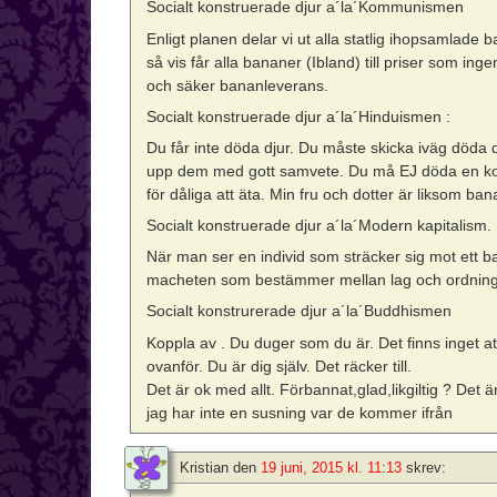
Socialt konstruerade djur a´la´Kommunismen
Enligt planen delar vi ut alla statlig ihopsamlade
så vis får alla bananer (Ibland) till priser som in
och säker bananleverans.
Socialt konstruerade djur a´la´Hinduismen :
Du får inte döda djur. Du måste skicka iväg döda dju
upp dem med gott samvete. Du må EJ döda en ko, 
för dåliga att äta. Min fru och dotter är liksom b
Socialt konstruerade djur a´la´Modern kapitalism.
När man ser en individ som sträcker sig mot ett ba
macheten som bestämmer mellan lag och ordning
Socialt konstrurerade djur a´la´Buddhismen
Koppla av . Du duger som du är. Det finns inget at
ovanför. Du är dig själv. Det räcker till.
Det är ok med allt. Förbannat,glad,likgiltig ? Det 
jag har inte en susning var de kommer ifrån
Kristian
den
19 juni, 2015 kl. 11:13
skrev: