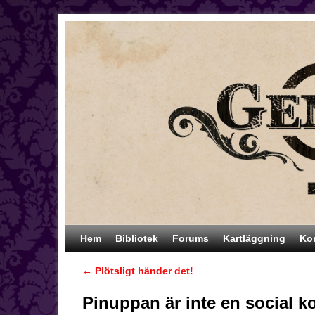
Hoppa till huvudinnehåll
Hoppa till sekundärt innehåll
Hem
Bibliotek
Forums
Kartläggning
Ko
←
Plötsligt händer det!
Inläggsnavigering
Pinuppan är inte en social k