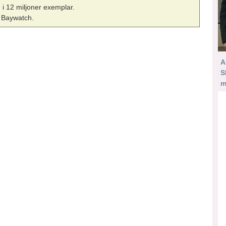
i 12 miljoner exemplar.
re Baywatch.
A
S
m