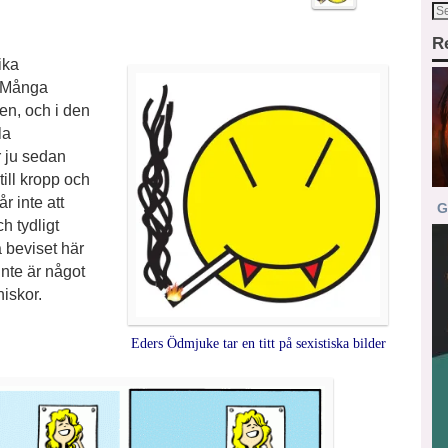
R
ika
. Många
en, och i den
la
r ju sedan
till kropp och
r inte att
G
h tydligt
ga beviset här
inte är något
iskor.
Eders Ödmjuke tar en titt på sexistiska bilder