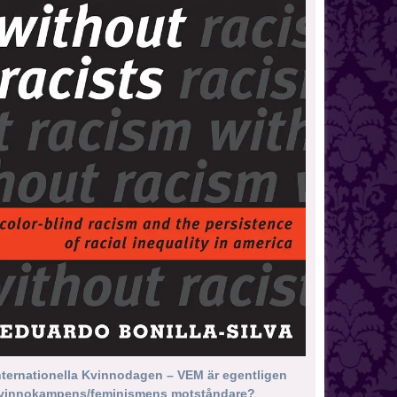
nternationella Kvinnodagen – VEM är egentligen
vinnokampens/feminismens motståndare?