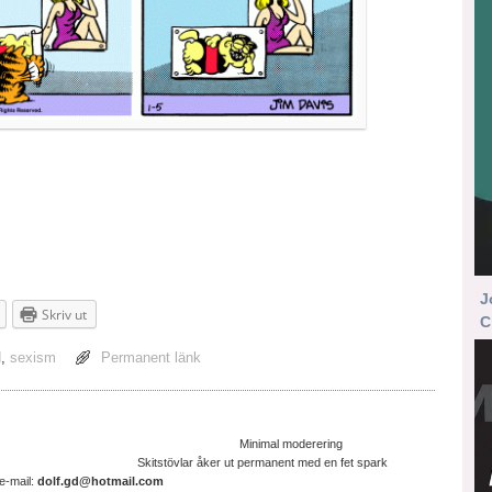
J
Skriv ut
C
d
,
sexism
Permanent länk
ltruistisk cyniker Minimal moderering
ter. Skitstövlar åker ut permanent med en fet spark
il:
dolf.gd@hotmail.com