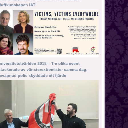
luffkunskapen IAT
niversitetstvärlden 2018 – Tre olika event
ttackerade av vänsterextremister samma dag,
eväpnad polis skyddade ett fjärde