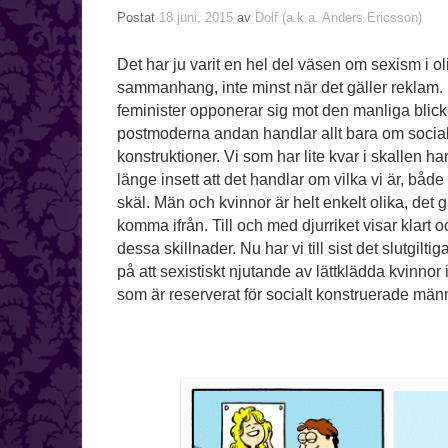
Postat
18 juni, 2015
av
Dolf (a.k.a. Anders Ericsson)
Det har ju varit en hel del väsen om sexism i ol
sammanhang, inte minst när det gäller reklam
feminister opponerar sig mot den manliga blick
postmoderna andan handlar allt bara om socia
konstruktioner. Vi som har lite kvar i skallen ha
länge insett att det handlar om vilka vi är, både 
skäl. Män och kvinnor är helt enkelt olika, det gå
komma ifrån. Till och med djurriket visar klart oc
dessa skillnader. Nu har vi till sist det slutgilti
på att sexistiskt njutande av lättklädda kvinnor 
som är reserverat för socialt konstruerade männ