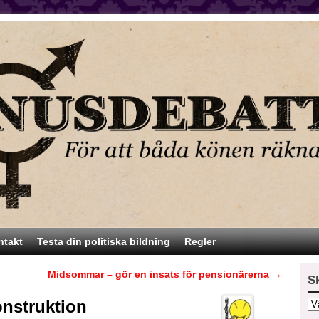
ntakt
Testa din politiska bildning
Regler
Midsommar – gör en insats för pensionärerna
→
S
onstruktion