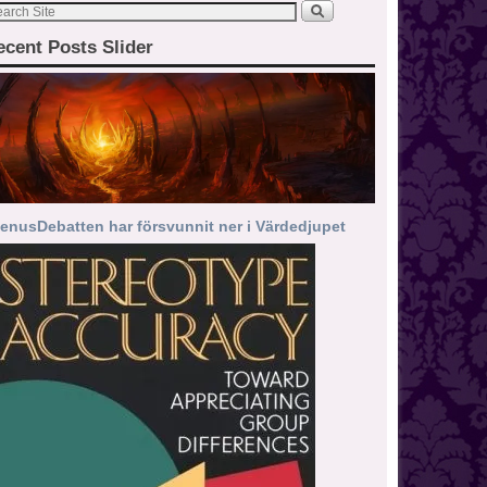
ecent Posts Slider
enusDebatten har försvunnit ner i Värdedjupet