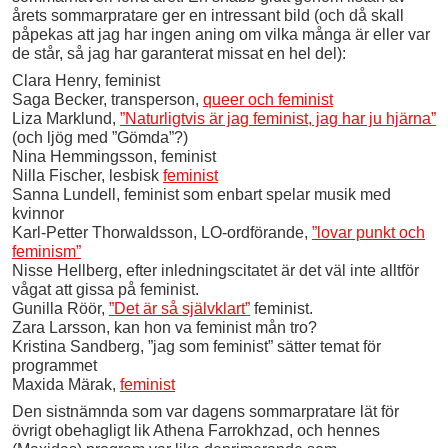
årets sommarpratare ger en intressant bild (och då skall
påpekas att jag har ingen aning om vilka många är eller var
de står, så jag har garanterat missat en hel del):
Clara Henry, feminist
Saga Becker, transperson,
queer och feminist
Liza Marklund,
”Naturligtvis är jag feminist, jag har ju hjärna”
(och ljög med ”Gömda”?)
Nina Hemmingsson, feminist
Nilla Fischer, lesbisk
feminist
Sanna Lundell, feminist som enbart spelar musik med
kvinnor
Karl-Petter Thorwaldsson, LO-ordförande,
”lovar punkt och
feminism”
Nisse Hellberg, efter inledningscitatet är det väl inte alltför
vågat att gissa på feminist.
Gunilla Röör,
”Det är så självklart”
feminist.
Zara Larsson, kan hon va feminist mån tro?
Kristina Sandberg, ”jag som feminist” sätter temat för
programmet
Maxida Märak,
feminist
Den sistnämnda som var dagens sommarpratare lät för
övrigt obehagligt lik Athena Farrokhzad, och hennes