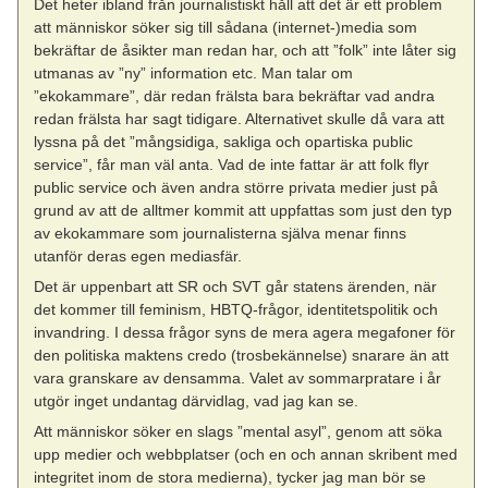
Det heter ibland från journalistiskt håll att det är ett problem
att människor söker sig till sådana (internet-)media som
bekräftar de åsikter man redan har, och att ”folk” inte låter sig
utmanas av ”ny” information etc. Man talar om
”ekokammare”, där redan frälsta bara bekräftar vad andra
redan frälsta har sagt tidigare. Alternativet skulle då vara att
lyssna på det ”mångsidiga, sakliga och opartiska public
service”, får man väl anta. Vad de inte fattar är att folk flyr
public service och även andra större privata medier just på
grund av att de alltmer kommit att uppfattas som just den typ
av ekokammare som journalisterna själva menar finns
utanför deras egen mediasfär.
Det är uppenbart att SR och SVT går statens ärenden, när
det kommer till feminism, HBTQ-frågor, identitetspolitik och
invandring. I dessa frågor syns de mera agera megafoner för
den politiska maktens credo (trosbekännelse) snarare än att
vara granskare av densamma. Valet av sommarpratare i år
utgör inget undantag därvidlag, vad jag kan se.
Att människor söker en slags ”mental asyl”, genom att söka
upp medier och webbplatser (och en och annan skribent med
integritet inom de stora medierna), tycker jag man bör se