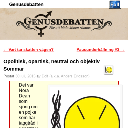
Genusdebatten
Hoppa till huvudinnehåll
Hoppa till sekundärt innehåll
←
Vart tar skatten vägen?
Pausunderhållning #3
→
Inläggsnavigering
Opolitisk, opartisk, neutral och objektiv
Sommar
Postat
30 juli, 2015
av
Dolf (a.k.a. Anders Ericsson)
Det var
Nora
Dean
som
sjöng om
en pojke
som har
taggtråd i