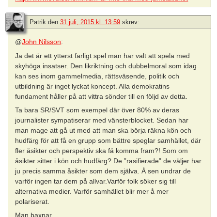
Patrik
den
31 juli, 2015 kl. 13:59
skrev:
@
John Nilsson
:
Ja det är ett ytterst farligt spel man har valt att spela med
skyhöga insatser. Den likriktning och dubbelmoral som idag
kan ses inom gammelmedia, rättsväsende, politik och
utbildning är inget lyckat koncept. Alla demokratins
fundament håller på att vittra sönder till en följd av detta.
Ta bara SR/SVT som exempel där över 80% av deras
journalister sympatiserar med vänsterblocket. Sedan har
man mage att gå ut med att man ska börja räkna kön och
hudfärg för att få en grupp som bättre speglar samhället, där
fler åsikter och perspektiv ska få komma fram?! Som om
åsikter sitter i kön och hudfärg? De ”rasifierade” de väljer har
ju precis samma åsikter som dem själva. Å sen undrar de
varför ingen tar dem på allvar.Varför folk söker sig till
alternativa medier. Varför samhället blir mer å mer
polariserat.
Man baxnar.