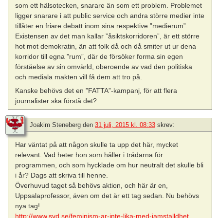
som ett hälsotecken, snarare än som ett problem. Problemet
ligger snarare i att public service och andra större medier inte
tillåter en friare debatt inom sina respektive ”medierum”.
Existensen av det man kallar ”åsiktskorridoren”, är ett större
hot mot demokratin, än att folk då och då smiter ut ur dena
korridor till egna ”rum”, där de försöker forma sin egen
förståelse av sin omvärld, oberoende av vad den politiska
och mediala makten vill få dem att tro på.
Kanske behövs det en ”FATTA”-kampanj, för att flera
journalister ska förstå det?
Joakim Steneberg
den
31 juli, 2015 kl. 08:33
skrev:
Har väntat på att någon skulle ta upp det här, mycket
relevant. Vad heter hon som håller i trådarna för
programmen, och som hycklade om hur neutralt det skulle bli
i år? Dags att skriva till henne.
Överhuvud taget så behövs aktion, och här är en,
Uppsalaprofessor, även om det är ett tag sedan. Nu behövs
nya tag!
http://www.svd.se/feminism-ar-inte-lika-med-jamstalldhet