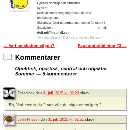
Hjärtlös filantrop och altruistisk
cyniker
Minimal moderering begränsad till rena
nödvändigheter.
Skitstövlar åker ut permanent med en fet spark i
ändalykten. e-mail:
dolf.gd@hotmail.com
Visa alla inlägg av Dolf (a.k.a. Anders Ericsson)
←
Vart tar skatten vägen?
Pausunderhållning #3
→
Inläggsnavigering
Kommentarer
Opolitisk, opartisk, neutral och objektiv
Sommar
— 5 kommentarer
Dreadlock
den
31 juli, 2015 kl. 02:23
skrev:
Eh, Vad menar du ? Vad ville du säga egentligen ?
John Nilsson
den
31 juli, 2015 kl. 02:51
skrev: