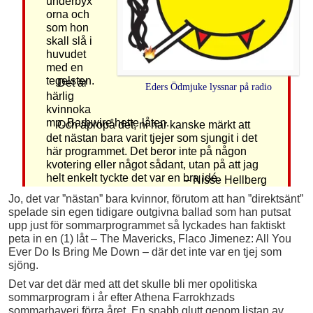
underbyx
orna och
som hon
skall slå i
huvudet
med en
tegelsten.
Det är
Eders Ödmjuke lyssnar på radio
härlig
kvinnoka
mp. Barbwire hette låten.
Och apropå det, ni har kanske märkt att
det nästan bara varit tjejer som sjungit i det
här programmet. Det beror inte på någon
kvotering eller något sådant, utan på att jag
helt enkelt tyckte det var en bra idé.
– Nisse Hellberg
Jo, det var ”nästan” bara kvinnor, förutom att han ”direktsänt”
spelade sin egen tidigare outgivna ballad som han putsat
upp just för sommarprogrammet så lyckades han faktiskt
peta in en (1) låt – The Mavericks, Flaco Jimenez: All You
Ever Do Is Bring Me Down – där det inte var en tjej som
sjöng.
Det var det där med att det skulle bli mer opolitiska
sommarprogram i år efter Athena Farrokhzads
sommarhaveri förra året. En snabb glutt genom listan av