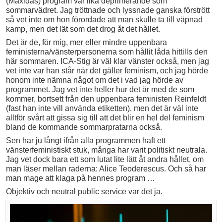
(Maxidas) program var lika deprimerande som
sommarvädret. Jag tröttnade och lyssnade ganska förstrött
så vet inte om hon förordade att man skulle ta till väpnad
kamp, men det lät som det drog åt det hållet.
Det är de, för mig, mer eller mindre uppenbara
feministerna/vänsterpersonerna som hållit låda hittills den
här sommaren. ICA-Stig är väl klar vänster också, men jag
vet inte var han står när det gäller feminism, och jag hörde
honom inte nämna något om det i vad jag hörde av
programmet. Jag vet inte heller hur det är med de som
kommer, bortsett från den uppenbara feministen Reinfeldt
(fast han inte vill använda etiketten), men det är väl inte
alltför svårt att gissa sig till att det blir en hel del feminism
bland de kommande sommarpratarna också.
Sen har ju långt ifrån alla programmen haft ett
vänsterfeministiskt stuk, många har varit politiskt neutrala.
Jag vet dock bara ett som lutat lite lätt åt andra hållet, om
man läser mellan raderna: Alice Teoderescus. Och så har
man mage att klaga på hennes program …
Objektiv och neutral public service var det ja.