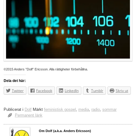
©2015 Anders ”Dolf” Ericsson. Alla rättigheter förbehållna.
Dela det här:
Twitter
Facebook
LinkedIn
Tumblr
Skriv ut
Publicerat i
Dolf
Märkt
feministisk gospel
,
media
,
radio
,
sommar
Permanent länk
Om Dolf (a.k.a. Anders Ericsson)