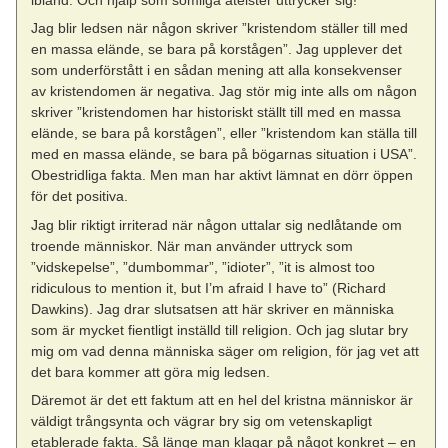
ibland. Och hjälp som somliga ateister uttrycker sig!
Jag blir ledsen när någon skriver ”kristendom ställer till med
en massa elände, se bara på korstågen”. Jag upplever det
som underförstått i en sådan mening att alla konsekvenser
av kristendomen är negativa. Jag stör mig inte alls om någon
skriver ”kristendomen har historiskt ställt till med en massa
elände, se bara på korstågen”, eller ”kristendom kan ställa till
med en massa elände, se bara på bögarnas situation i USA”.
Obestridliga fakta. Men man har aktivt lämnat en dörr öppen
för det positiva.
Jag blir riktigt irriterad när någon uttalar sig nedlåtande om
troende människor. När man använder uttryck som
”vidskepelse”, ”dumbommar”, ”idioter”, ”it is almost too
ridiculous to mention it, but I’m afraid I have to” (Richard
Dawkins). Jag drar slutsatsen att här skriver en människa
som är mycket fientligt inställd till religion. Och jag slutar bry
mig om vad denna människa säger om religion, för jag vet att
det bara kommer att göra mig ledsen.
Däremot är det ett faktum att en hel del kristna människor är
väldigt trångsynta och vägrar bry sig om vetenskapligt
etablerade fakta. Så länge man klagar på något konkret – en