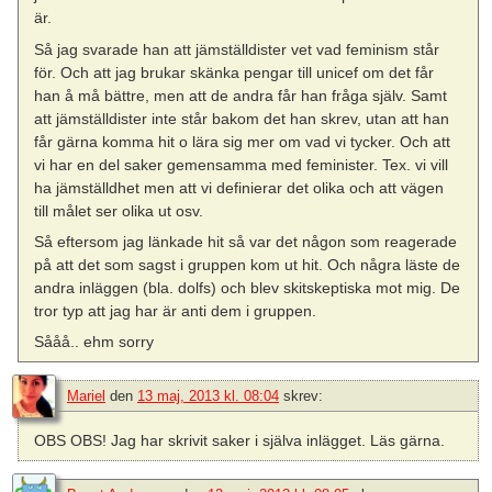
är.
Så jag svarade han att jämställdister vet vad feminism står
för. Och att jag brukar skänka pengar till unicef om det får
han å må bättre, men att de andra får han fråga själv. Samt
att jämställdister inte står bakom det han skrev, utan att han
får gärna komma hit o lära sig mer om vad vi tycker. Och att
vi har en del saker gemensamma med feminister. Tex. vi vill
ha jämställdhet men att vi definierar det olika och att vägen
till målet ser olika ut osv.
Så eftersom jag länkade hit så var det någon som reagerade
på att det som sagst i gruppen kom ut hit. Och några läste de
andra inläggen (bla. dolfs) och blev skitskeptiska mot mig. De
tror typ att jag har är anti dem i gruppen.
Sååå.. ehm sorry
Mariel
den
13 maj, 2013 kl. 08:04
skrev:
OBS OBS! Jag har skrivit saker i själva inlägget. Läs gärna.