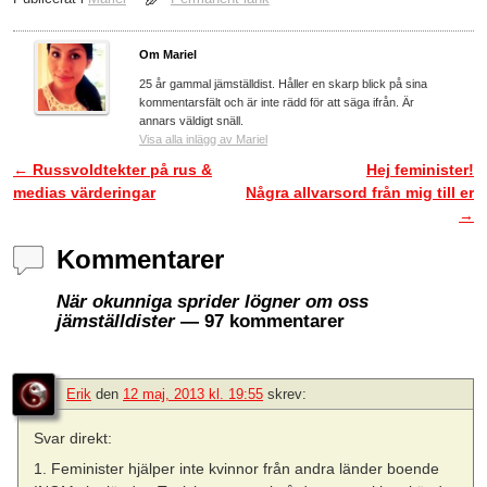
Om Mariel
25 år gammal jämställdist. Håller en skarp blick på sina
kommentarsfält och är inte rädd för att säga ifrån. Är
annars väldigt snäll.
Visa alla inlägg av Mariel
←
Russvoldtekter på rus &
Hej feminister!
Inläggsnavigering
medias värderingar
Några allvarsord från mig till er
→
Kommentarer
När okunniga sprider lögner om oss
jämställdister
— 97 kommentarer
Erik
den
12 maj, 2013 kl. 19:55
skrev:
Svar direkt:
1. Feminister hjälper inte kvinnor från andra länder boende