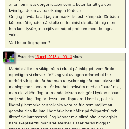
är en feministisk organisation som arbetar för att ge den
kvinnliga delen av befolkningen fördelar.
Om jag hävdade att jag var maskulist och kämpade för båda
könens rättigheter så skulle en feminist skratta åt mig men
hen kan, tyvärr, inte själv se något problem med det egna
valet.
Vad heter fb.gruppen?
Ester
den
13 maj, 2013 kl. 09:13
skrev:
Mariel ställer en viktig fråga i slutet på inlägget. Vem är det
egentligen vi skriver för? Jag vet av egen erfarenhet hur
oerhört viktigt det är hur man uttrycker sig när man skriver till
meningsmotståndare. Är inte helt bekväm med att ”outa” mig,
men ok, vi kör: Jag är troende kristen och går i kyrkan nästan
varje söndag. Jag är dessutom disputerad kemist, politiskt
liberal (i bemärkelsen folk ska vara så fria som möjligt att
gestalta sina liv, inte i bemärkelsen håller på folkpartiet) och
filosofiskt intresserad. Jag känner mig alltså ofta ideologiskt
nära skeptiker/humanister/ateister. Läser deras bloggar