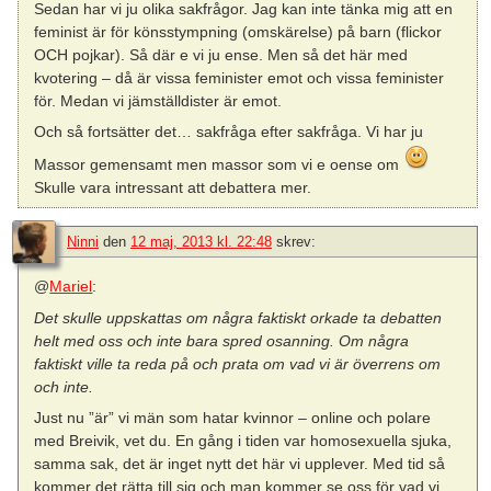
Sedan har vi ju olika sakfrågor. Jag kan inte tänka mig att en
feminist är för könsstympning (omskärelse) på barn (flickor
OCH pojkar). Så där e vi ju ense. Men så det här med
kvotering – då är vissa feminister emot och vissa feminister
för. Medan vi jämställdister är emot.
Och så fortsätter det… sakfråga efter sakfråga. Vi har ju
Massor gemensamt men massor som vi e oense om
Skulle vara intressant att debattera mer.
Ninni
den
12 maj, 2013 kl. 22:48
skrev:
@
Mariel
:
Det skulle uppskattas om några faktiskt orkade ta debatten
helt med oss och inte bara spred osanning. Om några
faktiskt ville ta reda på och prata om vad vi är överrens om
och inte.
Just nu ”är” vi män som hatar kvinnor – online och polare
med Breivik, vet du. En gång i tiden var homosexuella sjuka,
samma sak, det är inget nytt det här vi upplever. Med tid så
kommer det rätta till sig och man kommer se oss för vad vi