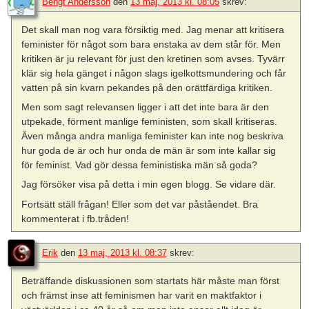
Bengt Andersson
den
13 maj, 2013 kl. 08:05
skrev:
Det skall man nog vara försiktig med. Jag menar att kritisera
feminister för något som bara enstaka av dem står för. Men
kritiken är ju relevant för just den kretinen som avses. Tyvärr
klär sig hela gänget i någon slags igelkottsmundering och får
vatten på sin kvarn pekandes på den orättfärdiga kritiken.
Men som sagt relevansen ligger i att det inte bara är den
utpekade, förment manlige feministen, som skall kritiseras.
Även många andra manliga feminister kan inte nog beskriva
hur goda de är och hur onda de män är som inte kallar sig
för feminist. Vad gör dessa feministiska män så goda?
Jag försöker visa på detta i min egen blogg. Se vidare där.
Fortsätt ställ frågan! Eller som det var påståendet. Bra
kommenterat i fb.tråden!
Erik
den
13 maj, 2013 kl. 08:37
skrev:
Beträffande diskussionen som startats här måste man först
och främst inse att feminismen har varit en maktfaktor i