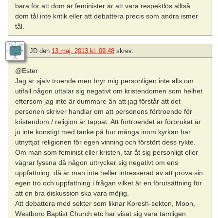
bara för att dom är feminister är att vara respektlös alltså
dom tål inte kritik eller att debattera precis som andra ismer
tål.
JD
den
13 maj, 2013 kl. 09:48
skrev:
@Ester
Jag är själv troende men bryr mig personligen inte alls om
utifall någon uttalar sig negativt om kristendomen som helhet
eftersom jag inte är dummare än att jag förstår att det
personen skriver handlar om att personens förtroende för
kristendom / religion är tappat. Att förtroendet är förbrukat är
ju inte konstigt med tanke på hur många inom kyrkan har
utnyttjat religionen för egen vinning och förstört dess rykte.
Om man som feminist eller kristen, tar åt sig personligt eller
vägrar lyssna då någon uttrycker sig negativt om ens
uppfattning, då är man inte heller intresserad av att pröva sin
egen tro och uppfattning i frågan vilket är en förutsättning för
att en bra diskussion ska vara möjlig.
Att debattera med sekter som liknar Koresh-sekten, Moon,
Westboro Baptist Church etc har visat sig vara tämligen