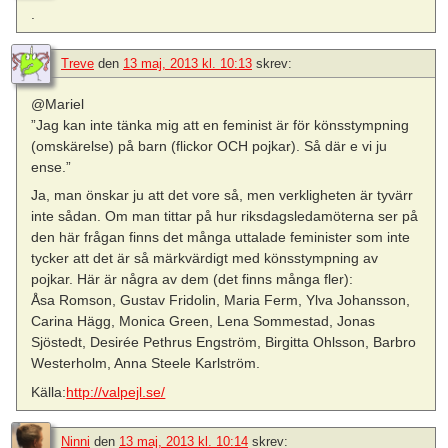
.
Treve
den
13 maj, 2013 kl. 10:13
skrev:
@Mariel
”Jag kan inte tänka mig att en feminist är för könsstympning
(omskärelse) på barn (flickor OCH pojkar). Så där e vi ju
ense.”
Ja, man önskar ju att det vore så, men verkligheten är tyvärr
inte sådan. Om man tittar på hur riksdagsledamöterna ser på
den här frågan finns det många uttalade feminister som inte
tycker att det är så märkvärdigt med könsstympning av
pojkar. Här är några av dem (det finns många fler):
Åsa Romson, Gustav Fridolin, Maria Ferm, Ylva Johansson,
Carina Hägg, Monica Green, Lena Sommestad, Jonas
Sjöstedt, Desirée Pethrus Engström, Birgitta Ohlsson, Barbro
Westerholm, Anna Steele Karlström.
Källa:
http://valpejl.se/
Ninni
den
13 maj, 2013 kl. 10:14
skrev: