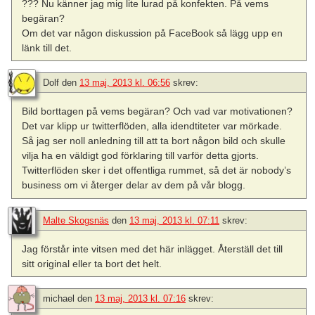
??? Nu känner jag mig lite lurad på konfekten. På vems
begäran?
Om det var någon diskussion på FaceBook så lägg upp en
länk till det.
Dolf
den
13 maj, 2013 kl. 06:56
skrev:
Bild borttagen på vems begäran? Och vad var motivationen?
Det var klipp ur twitterflöden, alla idendtiteter var mörkade.
Så jag ser noll anledning till att ta bort någon bild och skulle
vilja ha en väldigt god förklaring till varför detta gjorts.
Twitterflöden sker i det offentliga rummet, så det är nobody’s
business om vi återger delar av dem på vår blogg.
Malte Skogsnäs
den
13 maj, 2013 kl. 07:11
skrev:
Jag förstår inte vitsen med det här inlägget. Återställ det till
sitt original eller ta bort det helt.
michael
den
13 maj, 2013 kl. 07:16
skrev: