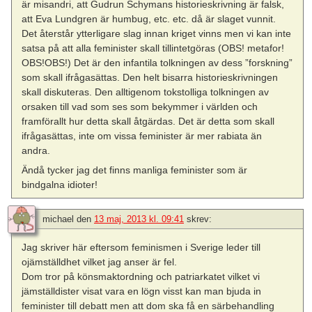
är misandri, att Gudrun Schymans historieskrivning är falsk,
att Eva Lundgren är humbug, etc. etc. då är slaget vunnit.
Det återstår ytterligare slag innan kriget vinns men vi kan inte
satsa på att alla feminister skall tillintetgöras (OBS! metafor!
OBS!OBS!) Det är den infantila tolkningen av dess ”forskning”
som skall ifrågasättas. Den helt bisarra historieskrivningen
skall diskuteras. Den alltigenom tokstolliga tolkningen av
orsaken till vad som ses som bekymmer i världen och
framförallt hur detta skall åtgärdas. Det är detta som skall
ifrågasättas, inte om vissa feminister är mer rabiata än
andra.
Ändå tycker jag det finns manliga feminister som är
bindgalna idioter!
michael
den
13 maj, 2013 kl. 09:41
skrev:
Jag skriver här eftersom feminismen i Sverige leder till
ojämställdhet vilket jag anser är fel.
Dom tror på könsmaktordning och patriarkatet vilket vi
jämställdister visat vara en lögn visst kan man bjuda in
feminister till debatt men att dom ska få en särbehandling