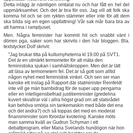
Detta inlägg är nämligen omtalat nu och har fått en hel del
uppmärksamhet. Och det är bra för oss. Jag vill att folk ska
komma hit och se om rykten stämmer eller inte för att dem
ska bilda sig en egen uppfattning! Vår sak mår bara bra av
att hamna i rampljuset.
Men. Några feminister har kommit hit och snabbt vänt i
dörren pga. saker som har skrivits i den här bloggen. Bla.
textstycket Dolf skrivit:
”Jag brukar titta på kulturnyheterna kl 19.00 på SVT1.
Det är en utmärkt termometer för att mäta den
feministiska sjukan i samhällskroppen. Men det är lätt
att läsa av termometern fel. Det är så gott som alltid
någon nyhet med feministisk vinkel. Och sen ser man
kanske ett inslag på Rapport där statminister Reinfeldt
inte vill ge män barnbidrag för de super upp pengarna
eller en intelligensbefriad justitieminister (gredelina
kuvert skvallrar väl i allra högst grad om att statsrådet
kan behöva smörja sin tankemaskin med både det ena
och det andra?) och så toppas det med en moderat
finansminister som förordar kvotering. Kanske möts
man samma kväll av Gudrun Schyman i ett
debattprogram, eller Maria Svelands hundögon när hon