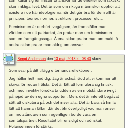
som kallar sig feminister ta ansvar för de effekter som faktiskt
sker i riktiga livet. Det är som om riktiga människor upphör att
existera i de här ideologierna när det går bra för dem allt är
principer, teorier, normer, strukturer, processer etc…
Feminismen är oerhört tvegågsen, än framställer man
världen som ett patriarkat, än pratar man om feminismen
som en framgångssaga. Å ena sidan pratar man om makt, å
andra sidan pratar man aldrig om ansvar.
Bengt Andersson
den
13 maj, 2013 kl. 08:40
skrev:
Som svar på ditt tillägg efterhandsreflektioner:
Jag håller helt med dig. Jag är också rädd att vi kommer att
skriva för redan frälsta. Det är lätt att formulera sig kritiskt
och med invektiv försöka ta udden av en motståndare ivrigt
påhejad av den egna supporten. Men, det är inte ett begåvat
sätt att diskutera på och det inser alla. Det är bara så himla
lätt att hamna i fällan där det blir övertydligt vad man anser
om motståndaren som egentligen borde vara en
samtalspartner. Resultatet blir ensidigt och oönskat.
Polariseringen förstärks.