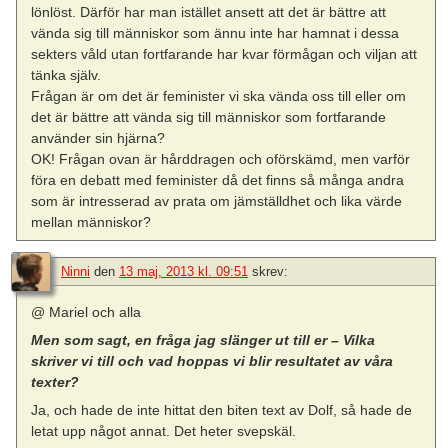
lönlöst. Därför har man istället ansett att det är bättre att
vända sig till människor som ännu inte har hamnat i dessa
sekters våld utan fortfarande har kvar förmågan och viljan att
tänka själv.
Frågan är om det är feminister vi ska vända oss till eller om
det är bättre att vända sig till människor som fortfarande
använder sin hjärna?
OK! Frågan ovan är hårddragen och oförskämd, men varför
föra en debatt med feminister då det finns så många andra
som är intresserad av prata om jämställdhet och lika värde
mellan människor?
Ninni
den
13 maj, 2013 kl. 09:51
skrev:
@ Mariel och alla
Men som sagt, en fråga jag slänger ut till er – Vilka
skriver vi till och vad hoppas vi blir resultatet av våra
texter?
Ja, och hade de inte hittat den biten text av Dolf, så hade de
letat upp något annat. Det heter svepskäl.