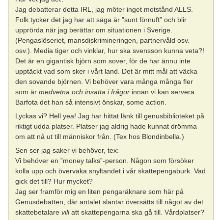
Jag debatterar detta IRL, jag möter inget motstånd ALLS.
Folk tycker det jag har att säga är ”sunt förnuft” och blir
upprörda när jag berättar om situationen i Sverige.
(Pengaslöseriet, mansdiskrimineringen, partnervåld osv.
osv.). Media tiger och vinklar, hur ska svensson kunna veta?!
Det är en gigantisk björn som sover, för de har ännu inte
upptäckt vad som sker i vårt land. Det är mitt mål att väcka
den sovande björnen. Vi behöver vara många många fler
som är
medvetna och insatta i frågor
innan vi kan servera
Barfota det han så intensivt önskar, some action.
Lyckas vi? Hell yea! Jag har hittat länk till genusbiblioteket på
riktigt udda platser. Platser jag aldrig hade kunnat drömma
om att nå ut till människor från. (Tex hos Blondinbella.)
Sen ser jag saker vi behöver, tex:
Vi behöver en ”money talks”-person. Någon som försöker
kolla upp och övervaka snyltandet i vår skattepengaburk. Vad
gick det till? Hur mycket?
Jag ser framför mig en liten pengaräknare som här på
Genusdebatten, där antalet slantar översätts till något av det
skattebetalare
vill
att skattepengarna ska gå till. Vårdplatser?