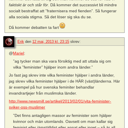
faktiskt är och står för
. Då kommer det successivt bli mindre
socialt bestraffat att ”fraternisera med fienden”. Så fungerar
alla sociala stigma. Så det löser sig ska du se.
Då kommer debatten ta fart
Erik
den
12 maj, 2013 kl. 23:15
skrev:
@
Mariel
:
”ag tycker man ska vara försiktig med att uttala sig om
vilka ”feminister” hjälper inom andra länder.”
Jo fast jag skrev inte vilka feminister hjälper i andra länder,
jag skrev vilka feminister hjälper i de HÄR (väst)länderna. Här
är exempel på hur svenska feminiter behandlar
invandrartjejer från muslimska länder.
http://www.newsmill.se/artikel/2013/02/01/vita-feminister-
sviker-oss-muslimer
”Det finns antagligen massor av feminister som hjälper
kvinnor och män utomlands. Oavsett om man kallar sig
feminist eller jämställdist eller annat eller inget – så är all