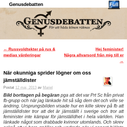
Genusdebatten
Hoppa till huvudinnehåll
Hoppa till sekundärt innehåll
←
Russvoldtekter på rus &
Hej feminister!
Inläggsnavigering
medias värderingar
Några allvarsord från mig till er
→
När okunniga sprider lögner om oss
jämställdister
Postat
12 maj, 2013
av
Mariel
Bild borttagen på begäran
pga att det var Prt Sc från privat
fb-grupp och när jag länkade hit så såg dem det och ville se
ändring. Ursprungsbilden visade hur en kille skrev på fb att
jämställdister tror att det är jämställt i sverige och tror att
feminister inte kämpar för jämställdhet i hela världen. Han
länkade något som drabbade kvinnor utomlands. Och skrev