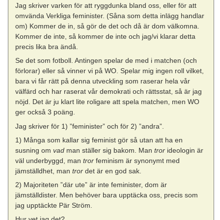
Jag skriver varken för att ryggdunka bland oss, eller för att
omvända Verkliga feminister. (Såna som detta inlägg handlar
om) Kommer de in, så gör de det och då är dom välkomna.
Kommer de inte, så kommer de inte och jag/vi klarar detta
precis lika bra ändå.
Se det som fotboll. Antingen spelar de med i matchen (och
förlorar) eller så vinner vi på WO. Spelar mig ingen roll vilket,
bara vi får rätt på denna utveckling som raserar hela vår
välfärd och har raserat vår demokrati och rättsstat, så är jag
nöjd. Det är ju klart lite roligare att spela matchen, men WO
ger också 3 poäng.
Jag skriver för 1) ”feminister” och för 2) ”andra”.
1) Många som kallar sig feminist gör så utan att ha en
susning om
vad
man ställer sig bakom. Man
tror
ideologin är
väl underbyggd, man
tror
feminism är synonymt med
jämställdhet, man
tror
det är en god sak.
2) Majoriteten ”där ute” är inte feminister, dom är
jämställdister. Men behöver bara upptäcka oss, precis som
jag upptäckte Pär Ström.
Hur vet jag det?