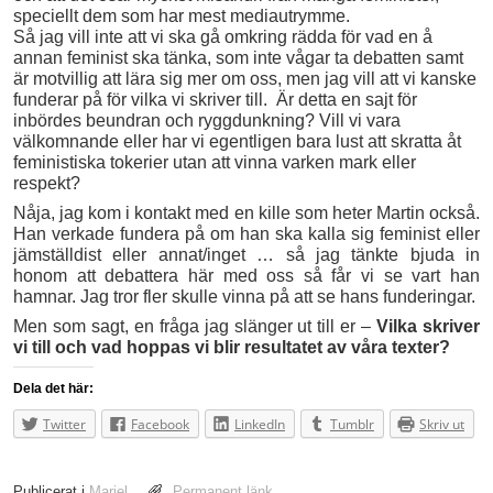
speciellt dem som har mest mediautrymme.
Så jag vill inte att vi ska gå omkring rädda för vad en å
annan feminist ska tänka, som inte vågar ta debatten samt
är motvillig att lära sig mer om oss, men jag vill att vi kanske
funderar på för vilka vi skriver till. Är detta en sajt för
inbördes beundran och ryggdunkning? Vill vi vara
välkomnande eller har vi egentligen bara lust att skratta åt
feministiska tokerier utan att vinna varken mark eller
respekt?
Nåja, jag kom i kontakt med en kille som heter Martin också.
Han verkade fundera på om han ska kalla sig feminist eller
jämställdist eller annat/inget … så jag tänkte bjuda in
honom att debattera här med oss så får vi se vart han
hamnar. Jag tror fler skulle vinna på att se hans funderingar.
Men som sagt, en fråga jag slänger ut till er –
Vilka skriver
vi till och vad hoppas vi blir resultatet av våra texter?
Dela det här:
Twitter
Facebook
LinkedIn
Tumblr
Skriv ut
Publicerat i
Mariel
Permanent länk