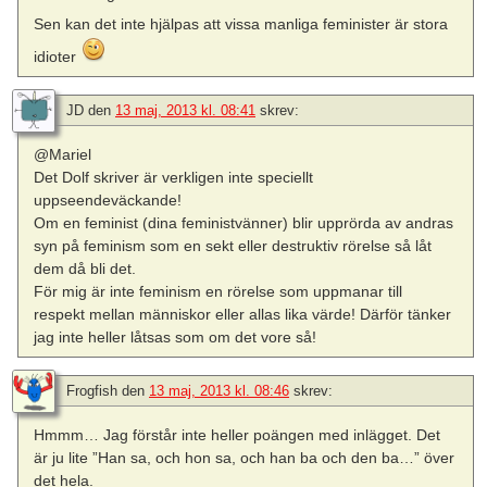
Sen kan det inte hjälpas att vissa manliga feminister är stora
idioter
JD
den
13 maj, 2013 kl. 08:41
skrev:
@Mariel
Det Dolf skriver är verkligen inte speciellt
uppseendeväckande!
Om en feminist (dina feministvänner) blir upprörda av andras
syn på feminism som en sekt eller destruktiv rörelse så låt
dem då bli det.
För mig är inte feminism en rörelse som uppmanar till
respekt mellan människor eller allas lika värde! Därför tänker
jag inte heller låtsas som om det vore så!
Frogfish
den
13 maj, 2013 kl. 08:46
skrev:
Hmmm… Jag förstår inte heller poängen med inlägget. Det
är ju lite ”Han sa, och hon sa, och han ba och den ba…” över
det hela.