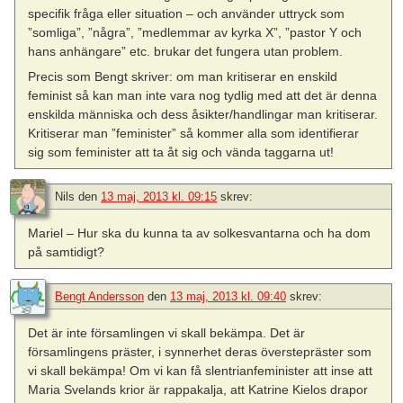
specifik fråga eller situation – och använder uttryck som
”somliga”, ”några”, ”medlemmar av kyrka X”, ”pastor Y och
hans anhängare” etc. brukar det fungera utan problem.
Precis som Bengt skriver: om man kritiserar en enskild
feminist så kan man inte vara nog tydlig med att det är denna
enskilda människa och dess åsikter/handlingar man kritiserar.
Kritiserar man ”feminister” så kommer alla som identifierar
sig som feminister att ta åt sig och vända taggarna ut!
Nils
den
13 maj, 2013 kl. 09:15
skrev:
Mariel – Hur ska du kunna ta av solkesvantarna och ha dom
på samtidigt?
Bengt Andersson
den
13 maj, 2013 kl. 09:40
skrev:
Det är inte församlingen vi skall bekämpa. Det är
församlingens präster, i synnerhet deras överstepräster som
vi skall bekämpa! Om vi kan få slentrianfeminister att inse att
Maria Svelands krior är rappakalja, att Katrine Kielos drapor