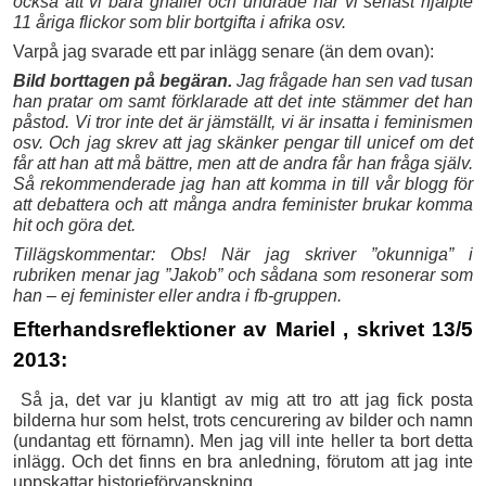
också att vi bara gnäller och undrade när vi senast hjälpte
11 åriga flickor som blir bortgifta i afrika osv.
Varpå jag svarade ett par inlägg senare (än dem ovan):
Bild borttagen på begäran.
Jag frågade han sen vad tusan
han pratar om samt förklarade att det inte stämmer det han
påstod. Vi tror inte det är jämställt, vi är insatta i feminismen
osv. Och jag skrev att jag skänker pengar till unicef om det
får att han att må bättre, men att de andra får han fråga själv.
Så rekommenderade jag han att komma in till vår blogg för
att debattera och att många andra feminister brukar komma
hit och göra det.
Tillägskommentar: Obs! När jag skriver ”okunniga” i
rubriken menar jag ”Jakob” och sådana som resonerar som
han – ej feminister eller andra i fb-gruppen.
Efterhandsreflektioner av Mariel , skrivet 13/5
2013:
Så ja, det var ju klantigt av mig att tro att jag fick posta
bilderna hur som helst, trots cencurering av bilder och namn
(undantag ett förnamn). Men jag vill inte heller ta bort detta
inlägg. Och det finns en bra anledning, förutom att jag inte
uppskattar historieförvanskning.