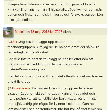
Frågan feministerna ställer visar varför vi jämställdister är
kritiska till feminismen vi vill hjälpa alla både kvinnor och män
pojkar och flickor som diskrimineras och förtrycks oavsett kön
alltså jämställdhet.
Mariel
den
13 maj, 2013 kl. 07:25
skrev:
@
Dolf
: Jag fick inte lägga upp bilderna för dem i
facebookgruppen. Om jag skulle ha sagt emot det så skulle
jag antagligen bli utkastad.
Jag ville inte ta bort detta inlägg helt heller eftersom att
många nog skulle bli upprörda över det ocskå –
historieförvanskning osv.
För det var inte ur twitterflöden i det offentliga, det var från en
privat fb-grupp.
@
JonasBsson
: Det var en kille som la upp en länk som
visade något hemskt som drabbar kvinnor i utlandet och
hans poäng var att jämställdister bara klagar på feminister
men själv aldrig gör något för kvinnor i utlandet. Och att
jämställdister och antifeminister inte har koll på vad feminism