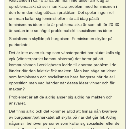
västvärlden i ca 40 år så om man inte anser allt idag är
oproblematiskt så ser man klara problem med feminismen i
den form den idag utövas i praktiken. Det spelar ingen roll
om man kallar sig feminist eller inte att idag påstå
feminismens ideer inte är problematiska är som att för 20-30
år sedan inte se något problematiskt i socialismens ideer.
Socialismen skyllde på burgoisen, Feminismen skyller på
patriarkatet.
Det är inte av en slump som vänsterpartiet har slutat kalla sig
vpk (vänsterpartiet kommunisterna) det beror på att
kommunismen i verkligheten ledde till enorma problem i de
länder där den faktiskt fick makten. Man kan säga att ideer
som feminismen och socialismen bara fungerar när de är i
opposition men vad händer när dessa ideer vinner och får
makten?
Problemet är att de aldrig anser sig aldrig ha makten och
ansvaret.
Det finns alltid och det kommer alltid att finnas nån kvarleva
av burgoisen/patriarkatet att skylla på när det går fel. Aldrig
någonsin behöver personer som kallar sig socialister eller de