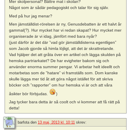
Mer skolpersonal? Bättre mat i skolan?
Något som är sådär pedagogiskt och talar för sig själv.
Med på hur jag menar?
Men jämställdist-rörelsen är ny, Genusdebatten är ett halvt år
gammal(?). Hur mycket har vi redan skapat? Hur mycket mer
organiserade är vi idag, jämfört med bara nyår?
(just därför är det där ”vad gör jämställdisterna egentligen”
som Jacob gjorde så himla löjligt, att det är skrattretande.
Vad hjälper det att gråta över en artikel och lägga skulden på
hemska partriarkatet? De har evigheter bakom sig och
använder enorma summer pengar. Vi arbetar helt ideellt och
motarbetas som de ”hatare” vi framställs som. Dom kanske
skulle lägga mer tid åt att göra något istället för att skriva
böcker och ”rapporter” om hur hemska vi är och att våra
åsikter bör förbjudas.
)
Jag tycker bara detta är så coolt och vi kommer att få rätt på
detta!
barfota
den
13 maj, 2013 kl. 10:11
skrev: