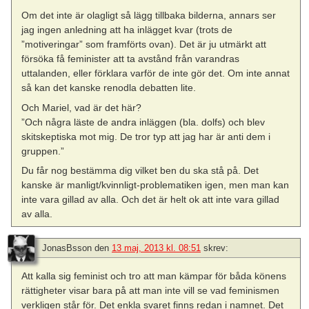
Om det inte är olagligt så lägg tillbaka bilderna, annars ser
jag ingen anledning att ha inlägget kvar (trots de
”motiveringar” som framförts ovan). Det är ju utmärkt att
försöka få feminister att ta avstånd från varandras
uttalanden, eller förklara varför de inte gör det. Om inte annat
så kan det kanske renodla debatten lite.
Och Mariel, vad är det här?
”Och några läste de andra inläggen (bla. dolfs) och blev
skitskeptiska mot mig. De tror typ att jag har är anti dem i
gruppen.”
Du får nog bestämma dig vilket ben du ska stå på. Det
kanske är manligt/kvinnligt-problematiken igen, men man kan
inte vara gillad av alla. Och det är helt ok att inte vara gillad
av alla.
JonasBsson
den
13 maj, 2013 kl. 08:51
skrev:
Att kalla sig feminist och tro att man kämpar för båda könens
rättigheter visar bara på att man inte vill se vad feminismen
verkligen står för. Det enkla svaret finns redan i namnet. Det