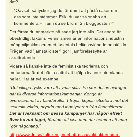
det?
”Oavsett så tycker jag det är dumt att påstå saker om
oss som inte stämmer. Erik, du var så snabb att
kommentera – Hann du se bild nr 2 i bloggposten?”
Det första du anmärkte på sade jag inte alls. Det andra är
obestridligt faktum. Feminismen är en informationsindustri i
mångmiljonklassen med tusentals heltidsavlönade amställda.
Frågan vad ”jämställdister” gör i jämförelsesyfte är
skrattretande.
Vidare så kanske inte de feministiska teorierna och
metoderna är det bästa sättet att hjälpa kvinnor utomlands
heller. Här är två exempel:
”Det viktiga tycks vara att synas själv. En stor del av bidragen
går till diverse informationskampanjer. Kongo är
översvämmat av banderoller, t-tröjor, kepsar etcetera mot det
sexuella våldet, prydda med logotyperna från finansiärerna.
Det är tveksamt om dessa kampanjer har någon effekt
över huvud taget,
förutom att visa dem där hemma att man
”gör någonting.”
http://www.dn.se/kultur-noje/debatt-essa/valdtakten-som-