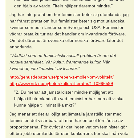
den hjälp av värde. Titeln hjälper däremot mindre.”
Jag har inte pratat om hur feminister beter sig utomlands, jag
har främst pratat om hur feminister beter sig mot utländska
kvinnor som bor i länder som Sverige och USA. Feminister
vägrar prata kultur när det handlar om invandrade förövare.
Om det däremot är svenska eller norska förövare låter det
annorlunda.
”Våldtäkt som ett feministiskt socialt problem är om det
norska samhället. Vår kultur, främmande kultur. Vår
kvinnohat, inte ”muslim” av kvinnor.”
http://genusdebatten.se/preben-z-moller-om-voldtekt/
http://www.nrk.no/nyheter/kultur/litteratur/1.10996599
”2. Du menar att jämställdister mindre möjlighet att
hjälpa till utomlands än vad feminister har men att vi ska
kunna hjälpa till minst lika mkt?”
Jeg menar att det är löjligt att jämställa jämställdister med
feminister, det visar bara att man har en usel förståelse av
proportionerna. För övrigt är det ingen vet om feminister gör
ett bra jobb utomlands för utan konkurrens hur skall nån veta