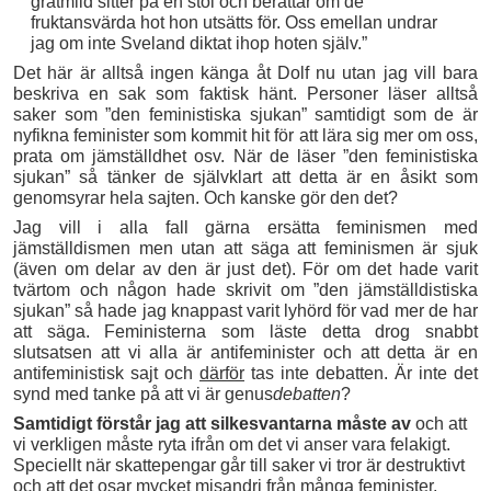
gråtmild sitter på en stol och berättar om de
fruktansvärda hot hon utsätts för. Oss emellan undrar
jag om inte Sveland diktat ihop hoten själv.”
Det här är alltså ingen känga åt Dolf nu utan jag vill bara
beskriva en sak som faktisk hänt. Personer läser alltså
saker som ”den feministiska sjukan” samtidigt som de är
nyfikna feminister som kommit hit för att lära sig mer om oss,
prata om jämställdhet osv. När de läser ”den feministiska
sjukan” så tänker de självklart att detta är en åsikt som
genomsyrar hela sajten. Och kanske gör den det?
Jag vill i alla fall gärna ersätta feminismen med
jämställdismen men utan att säga att feminismen är sjuk
(även om delar av den är just det). För om det hade varit
tvärtom och någon hade skrivit om ”den jämställdistiska
sjukan” så hade jag knappast varit lyhörd för vad mer de har
att säga. Feministerna som läste detta drog snabbt
slutsatsen att vi alla är antifeminister och att detta är en
antifeministisk sajt och
därför
tas inte debatten. Är inte det
synd med tanke på att vi är genus
debatten
?
Samtidigt förstår jag att silkesvantarna måste av
och att
vi verkligen måste ryta ifrån om det vi anser vara felakigt.
Speciellt när skattepengar går till saker vi tror är destruktivt
och att det osar mycket misandri från många feminister,