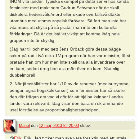
INOM vita länder. Typiska exempel på detta ser vi hos kända
feminister med makt som Gudrun Schyman när de skall
diskutera hedersvåld/mord eller ökade överfallsvåldtäkter
utomhus med utomeuropeisk förövare. Så fort man inte har
vita mäns att skylla på så pratar man inte om kulturella
förklaringar. Då är det istället viktigt att komma ihåg hela
gruppen inte är skyldig.
(Jag har till och med sett Jens Orback göra dessa bägge
saker på rad i två olika TV-program när han var minister, först
pratade han om hur man inte skall dra alla invandrare över
en kam, sedan drog han alla män över en kam. Skamlig
dubbelmoral!
2. När jämställdister har 1/10 av de resurser (mediautrymme,
pengar, egna högskolekurser) som feminister har så skulle
den där frågan om vad vi gör för att hjälpa kvinnor i andra
länder vara relevant. Idag visar den bara en skrämmande
usel förståelse av proportionalighetsprincipen.
Mariel
den
12 maj, 2013 kl. 20:03
skrev:
@
Erik
: Erik. Jag tycker man ska vara försiktig med att uttala