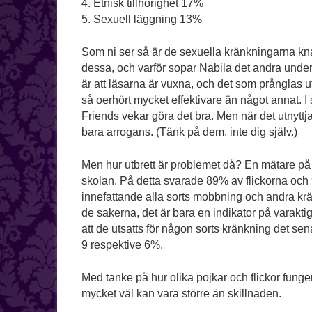
4. Etnisk tillhörighet 17%
5. Sexuell läggning 13%
Som ni ser så är de sexuella kränkningarna kna
dessa, och varför sopar Nabila det andra unde
är att läsarna är vuxna, och det som prånglas ut
så oerhört mycket effektivare än något annat.
Friends vekar göra det bra. Men när det utnyttjas
bara arrogans. (Tänk på dem, inte dig själv.)
Men hur utbrett är problemet då? En mätare på 
skolan. På detta svarade 89% av flickorna och 9
innefattande alla sorts mobbning och andra krä
de sakerna, det är bara en indikator på varakt
att de utsatts för någon sorts kränkning det sen
9 respektive 6%.
Med tanke på hur olika pojkar och flickor funger
mycket väl kan vara större än skillnaden.