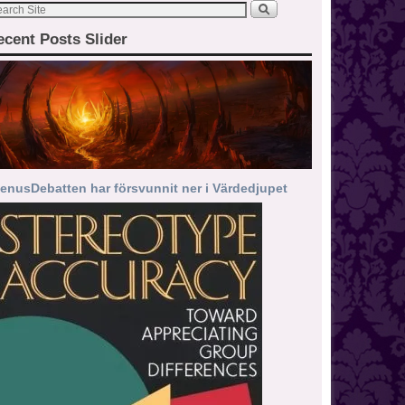
ecent Posts Slider
enusDebatten har försvunnit ner i Värdedjupet