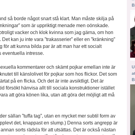
B
 stund så borde något snart stå klart. Man måste skilja på
ränkningar” som är uppriktigt menade men oönskade.
 otroligt vacker och klok kvinna som jag gärna, om hon
Det kan ju inte vara ”trakasserier” eller en ”kränkning”
för att kunna bilda par är att man har ett socialt
as eventuella intresse.
U
xuella kommentarer och skämt pojkar emellan inte är
a
nutet till känslolivet för pojkar som hos flickor. Det som
B
ärtat på en flicka. Och det är inte avsiktligt. Det är
 försökt hänvisa allt till sociala konstruktioner istället
vara att göra könen lika, utan att göra det möjligt att må
er sällan ”tuffa tag”, utan en mycket mer subtil form av
upplevt det, knappast en slump.) Denna sorts angrepp är
 annan sorts rädsla för att utsättas. Det är också nästan