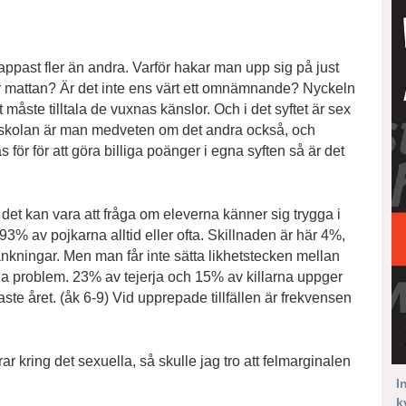
ppast fler än andra. Varför hakar man upp sig på just
r mattan? Är det inte ens värt ett omnämnande? Nyckeln
 måste tilltala de vuxnas känslor. Och i det syftet är sex
 I skolan är man medveten om det andra också, och
 för för att göra billiga poänger i egna syften så är det
det kan vara att fråga om eleverna känner sig trygga i
3% av pojkarna alltid eller ofta. Skillnaden är här 4%,
nkningar. Men man får inte sätta likhetstecken mellan
iga problem. 23% av tejerja och 15% av killarna uppger
aste året. (åk 6-9) Vid upprepade tillfällen är frekvensen
ar kring det sexuella, så skulle jag tro att felmarginalen
I
k