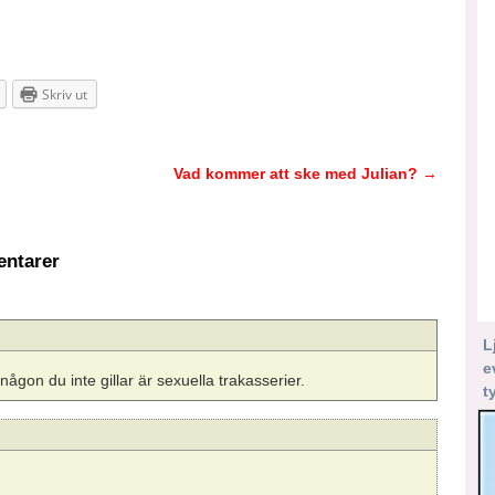
Skriv ut
Vad kommer att ske med Julian?
→
ntarer
L
e
rån någon du inte gillar är sexuella trakasserier.
t