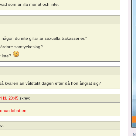
 vad som är illa menat och inte.
rån någon du inte gillar är sexuella trakasserier.”
 hårdare samtyckeslag?
r inte?
r på kvällen än våldtäkt dagen efter då hon ångrat sig?
4 kl. 20:45
skrev:
 Genusdebatten
ev:
N