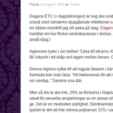
Postat
19 augusti, 2014
av
Teodor
Dagens ETC (= dagstidningen) är nog den enda
också med vänsterns djupgående infektioner så
en sådan överdrift jag vill peka på idag.
Dagens
handlar om hur flickor sextrakasseras i skola
anstå idag.)
Ingressen lyder i sin helhet:
”Läsa till ett pro
Bli intryckt i ett skåp och tagen mellan benen. 
Denna ingress syftar till att ingjuta läsaren i k
framsida kan man läsa:
”Att trakasseras för att 
sin vardag..”
Samma visa där.
Men så illa är det inte. 20% av flickorna i högs
utsatt för sexuella anspelningar av en annan elev
ge. Det är en medveten oärlighet. Slentrianmäs
typiskt är det att inte nämna pojkarnas 11% i s