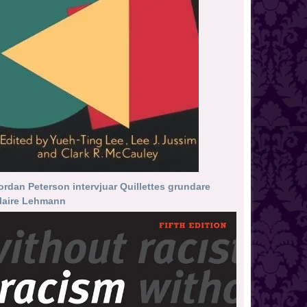
ordan Peterson intervjuar Quillettes grundare
laire Lehmann