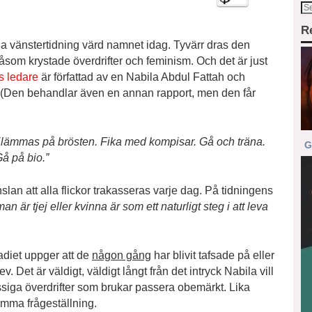
R
 vänstertidning värd namnet idag. Tyvärr dras den
som krystade överdrifter och feminism. Och det är just
 ledare
är författad av en Nabila Abdul Fattah och
n. (Den behandlar även en annan rapport, men den får
v. Klämmas på brösten. Fika med kompisar. Gå och träna.
G
Gå på bio.”
änslan att alla flickor trakasseras varje dag. På tidningens
man är tjej eller kvinna är som ett naturligt steg i att leva
tadiet uppger att de
någon gång
har blivit tafsade på eller
. Det är väldigt, väldigt långt från det intryck Nabila vill
siga överdrifter som brukar passera obemärkt. Lika
amma frågeställning.