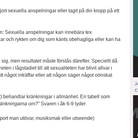
ort sexuella anspelningar eller tagit på din kropp på ett
n: Sexuella anspelningar kan innebära tex
ngar och rykten om dig som känts obehagliga eller kan ha
i sig, men resultatet måste förstås därefter. Speciellt då
 i lågstadiet till att sexualiteten har blivit allvar i
t något inträffar eller att någon säger något oönskat
J
C
r
) behandlar kränkningar i allmänhet. En tabell som
ränkningarna om?”
Svaren i åk 6-9 lyder
 sport man utövar, musiksmak eller utseende)