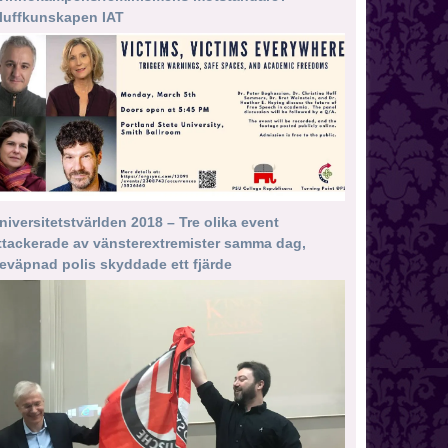
luffkunskapen IAT
niversitetstvärlden 2018 – Tre olika event
ttackerade av vänsterextremister samma dag,
eväpnad polis skyddade ett fjärde