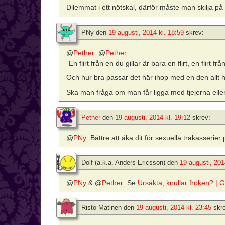
Dilemmat i ett nötskal, därför måste man skilja på
PNy
den
19 augusti, 2014 kl. 18:59
skrev:
@
Pether
: @
Pether
:
”En flirt från en du gillar är bara en flirt, en flirt f
Och hur bra passar det här ihop med en den allt
Ska man fråga om man får ligga med tjejerna elle
Pether
den
19 augusti, 2014 kl. 19:12
skrev:
@
PNy
: Bättre att åka dit för sexuella trakasserie
Dolf (a.k.a. Anders Ericsson)
den
19 augusti, 201
@
PNy
& @
Pether
: Se
Ursäkta, knullar fröken? |
Risto Matinen
den
19 augusti, 2014 kl. 23:45
skr