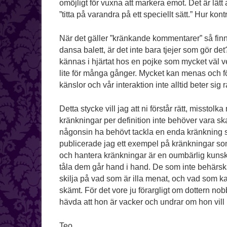
omöjligt för vuxna att markera emot. Det är lätt a
”titta på varandra på ett speciellt sätt.” Hur kont
När det gäller ”kränkande kommentarer” så finns
dansa balett, är det inte bara tjejer som gör d
kännas i hjärtat hos en pojke som mycket väl vet 
lite för många gånger. Mycket kan menas och fö
känslor och vår interaktion inte alltid beter sig r
Detta stycke vill jag att ni förstår rätt, misstol
kränkningar per definition inte behöver vara s
någonsin ha behövt tackla en enda kränkning 
publicerade jag ett exempel på kränkningar som 
och hantera kränkningar är en oumbärlig kunskap
tåla dem går hand i hand. De som inte behärskar 
skilja på vad som är illa menat, och vad som k
skämt. För det vore ju förargligt om dottern nob
hävda att hon är vacker och undrar om hon vill 
Teo