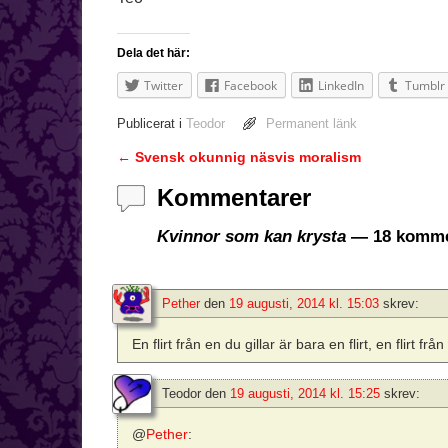
Dela det här:
Twitter
Facebook
LinkedIn
Tumblr
Publicerat i
Teodor
Permanent länk
←
Svensk okunnig näsvis moralism
Inläggsnavigering
Kommentarer
Kvinnor som kan krysta
— 18 komme
Pether
den
19 augusti, 2014 kl. 15:03
skrev:
En flirt från en du gillar är bara en flirt, en flirt f
Teodor
den
19 augusti, 2014 kl. 15:25
skrev:
@
Pether
: