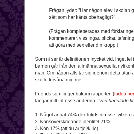
Frågan lyder: ”Har någon elev i skolan gj
sätt som har känts obehagligt?”
(Frågan kompletterades med förklaringe
kommentarer, visslingar, blickar, tafsni
att göra med sex eller din kropp.)
Som ni ser är definitionen mycket vid. Inget fel 
barnen går från den allmänna sexuella nyfikenheten
nian. Om någon alls tar sig igenom detta utan at
skulle förvåna mig mer.
Friends som ligger bakom rapporten (
ladda ne
fångar mitt intresse är denna:
”Vad handlade k
1. Något annat 74% (tex fritidsintresse, vilken
2. Könsöverskridande identitet 21%
3. Kön 17% (att du är tjej/kille)