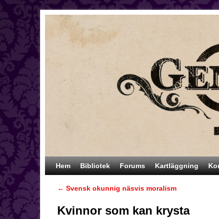
Hoppa till huvudinnehåll
Hoppa till sekundärt innehåll
Hem
Bibliotek
Forums
Kartläggning
Ko
←
Svensk okunnig näsvis moralism
Inläggsnavigering
Kvinnor som kan krysta