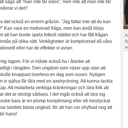
tt säga att ”man inte får slåss”, men inte att man inte får
rollerar vi det?
 det också en enorm gråzon. ”Jag fattar inte att du kan
et?” Kan vara en motiverad fråga, men kan ändå börja
att han borde spela fotboll istället och har fått frågan
A
S
rstås på olika sätt. Verkligheten är komplicerad då våra
m
ationellt eller har de effekter vi avser.
ka mig lagom. För vi måste också ha i åtanke att
kadligt i längden. Den ungdom som växer upp utan att
skulle knappast överleva en dag som vuxen. Nyligen
vi själva får tåla med en axelryckning. Att kunna tackla
. Att motarbeta verkliga kränkningar och lära folk att
det är otroligt sårbara. I det ingår också att lära sig
anske bara är en plump komplimang eller ett misslyckat
bar landets bästa ungkarl, för att han var ohyfsad nog att
bli hans!