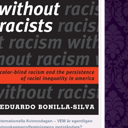
nternationella Kvinnodagen – VEM är egentligen
vinnokampens/feminismens motståndare?