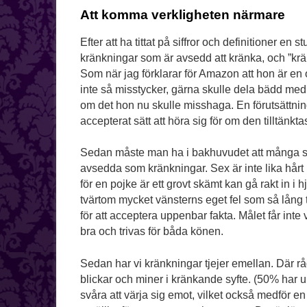
Att komma verkligheten närmare
Efter att ha tittat på siffror och definitioner en
kränkningar som är avsedd att kränka, och ”k
Som när jag förklarar för Amazon att hon är en
inte så misstycker, gärna skulle dela bädd med. 
om det hon nu skulle misshaga. En förutsättning 
accepterat sätt att höra sig för om den tilltänkt
Sedan måste man ha i bakhuvudet att många se
avsedda som kränkningar. Sex är inte lika hårt k
för en pojke är ett grovt skämt kan gå rakt in i hj
tvärtom mycket vänsterns eget fel som så lång tid
för att acceptera uppenbar fakta. Målet får inte 
bra och trivas för båda könen.
Sedan har vi kränkningar tjejer emellan. Där råd
blickar och miner i kränkande syfte. (50% har 
svåra att värja sig emot, vilket också medför en