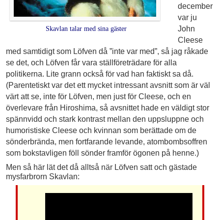
december
var ju
John
Skavlan talar med sina gäster
Cleese
med samtidigt som Löfven då ”inte var med”, så jag råkade
se det, och Löfven får vara ställföreträdare för alla
politikerna. Lite grann också för vad han faktiskt sa då.
(Parentetiskt var det ett mycket intressant avsnitt som är väl
värt att se, inte för Löfven, men just för Cleese, och en
överlevare från Hiroshima, så avsnittet hade en väldigt stor
spännvidd och stark kontrast mellan den uppsluppne och
humoristiske Cleese och kvinnan som berättade om de
sönderbrända, men fortfarande levande, atombombsoffren
som bokstavligen föll sönder framför ögonen på henne.)
Men så här lät det då alltså när Löfven satt och gästade
mysfarbrorn Skavlan: