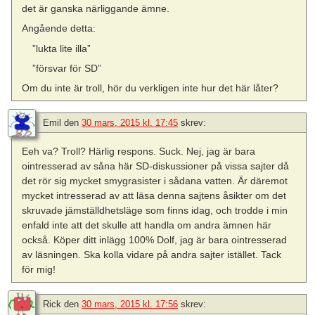
det är ganska närliggande ämne.
Angående detta:
”lukta lite illa”
”försvar för SD”
Om du inte är troll, hör du verkligen inte hur det här låter?
Emil
den
30 mars, 2015 kl. 17:45
skrev:
Eeh va? Troll? Härlig respons. Suck. Nej, jag är bara
ointresserad av såna här SD-diskussioner på vissa sajter då
det rör sig mycket smygrasister i sådana vatten. Är däremot
mycket intresserad av att läsa denna sajtens åsikter om det
skruvade jämställdhetsläge som finns idag, och trodde i min
enfald inte att det skulle att handla om andra ämnen här
också. Köper ditt inlägg 100% Dolf, jag är bara ointresserad
av läsningen. Ska kolla vidare på andra sajter istället. Tack
för mig!
Rick
den
30 mars, 2015 kl. 17:56
skrev: