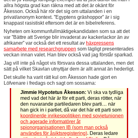
allra högsta grad kan räkna med att det är okänt för
Åkesson. Också här rör det sig om uttalanden i en
privat/anonym kontext. ”Egyptens gräshoppor” är i sig
knappast rasistiskt eftersom det är en bibelreferens.
Nyheten om kommunfullmäktigekandidaten som sa att det
var ”Bättre att Sverige blir invaderat av kackerlackor än av
afrikaner” var också det ett resultat av
häxpressens
samarbete med researchgruppen
som lägligt presenterades
veckan innan valet. Han blev också vad jag förstår sparkad.
Jag vill inte på något vis försvara dessa uttalanden, men det
sätt på vilket Skavlan utnyttjar dem är allt annat än hederligt.
Det skulle ha varit rätt kul om Åkesson hade gjort en
Löfvenare i fredags och sagt om sossarna:
Jimmie Hypotetus Åkesson:
Vi ska va tydliga
med vad det här är för ett parti, deras rötter, när
den nuvarande partiledaren blev parti… när
han gick in i partiet, då var det här ett parti som
koordinerde inrikespolitiken med sovjetunionen
och agerade informatörer åt
spionorganisationen IB (som man också
användes för åsiktsregistering)
. Deras ledare