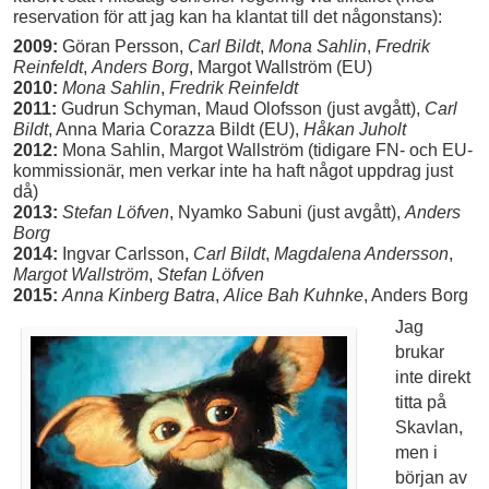
reservation för att jag kan ha klantat till det någonstans):
2009:
Göran Persson,
Carl Bildt
,
Mona Sahlin
,
Fredrik
Reinfeldt
,
Anders Borg
, Margot Wallström (EU)
2010:
Mona Sahlin
,
Fredrik Reinfeldt
2011:
Gudrun Schyman, Maud Olofsson (just avgått),
Carl
Bildt
, Anna Maria Corazza Bildt (EU),
Håkan Juholt
2012:
Mona Sahlin, Margot Wallström (tidigare FN- och EU-
kommissionär, men verkar inte ha haft något uppdrag just
då)
2013:
Stefan Löfven
, Nyamko Sabuni (just avgått),
Anders
Borg
2014:
Ingvar Carlsson,
Carl Bildt
,
Magdalena Andersson
,
Margot Wallström
,
Stefan Löfven
2015:
Anna Kinberg Batra
,
Alice Bah Kuhnke
, Anders Borg
Jag
brukar
inte direkt
titta på
Skavlan,
men i
början av