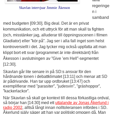
regeringe
Skavlan intervjuar Jimmie Åkesson
n i
samband
med budgeten [09:30]. Big deal. Det är en privat
kommunikation, och ett uttryck för att man skall ta fighten
(och, misstänker jag, alluderar till öppningsscenen i filmen
Gladiator
) eller ”kör på”. Jag ser i alla fall inget som helst
kontroversiellt i det. Jag tycker mig också uppfatta att man
klippt bort ett svar (programmet är inte direktsänt) från
Åkesson i avslutningen av ”Give ’em Hell”-segmentet
[12:30].
Skavlan går lite senare in på SD:s ansvar för den
hårdnande tonen i debattklimatet [13:11] och menar att SD
är pådrivande. Han tar upp ordbruket [13:47] och
exemplifierar med ”parasiter”, ”judesvin”, ”gräshoppor”,
”kackerlackor”.
När Skavlan så skall ge kontext till dessa förkastliga ordval,
så börjar han [14:30] med ett
uttalande av Jonas Åkerlund i
radio 2002
, alltså långt innan nolltoleransen infördes i SD.
Åkerlund själv säger att han var politiskt omogen då. Man