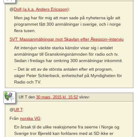
@
Dolf (a.k.a. Anders Ericsson)
:
Men jag har för mig att man sade på nyheterna igår att
programmet fått 300 anmälningar i sverige, och i norge
flera tusen.
SVT: Massanmälningar mot Skavlan efter Åkesson–intervju
Att intervjun väckte starka känslor visar sig i antalet
anmälningar till Granskningsnämnden för radio och tv.
Sedan i fredags har omkring 300 anmälningar inkommit.
– Det är ett av de största antalen efter ett program,
säger Peter Schierbeck, enhetschef på Myndigheten för
Radio och TV.
Ulf T
den
30 mars, 2015 kl. 15:52
skrev:
@
Ulf T
:
Från
norska VG
:
En årsak til de ulike reaksjonene fra seerne i Norge og
Sverige tror Bjereld kan forklares med at SD ikke er