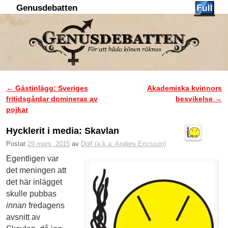
Genusdebatten
Hoppa till huvudinnehåll
Hoppa till sekundärt innehåll
←
Gästinlägg: Sveriges
Akademiska kvinnors
Inläggsnavigering
fritidsgårdar domineras av
besvikelse
→
pojkar
Hycklerit i media: Skavlan
Postat
29 mars, 2015
av
Dolf (a.k.a. Anders Ericsson)
Egentligen var
det meningen att
det här inlägget
skulle pubbas
innan
fredagens
avsnitt av