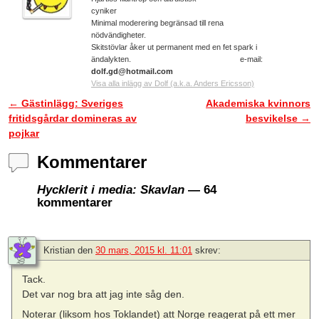
cyniker
Minimal moderering begränsad till rena
nödvändigheter.
Skitstövlar åker ut permanent med en fet spark i
ändalykten. e-mail:
dolf.gd@hotmail.com
Visa alla inlägg av Dolf (a.k.a. Anders Ericsson)
←
Gästinlägg: Sveriges
Akademiska kvinnors
Inläggsnavigering
fritidsgårdar domineras av
besvikelse
→
pojkar
Kommentarer
Hycklerit i media: Skavlan
— 64
kommentarer
Kristian
den
30 mars, 2015 kl. 11:01
skrev:
Tack.
Det var nog bra att jag inte såg den.
Noterar (liksom hos Toklandet) att Norge reagerat på ett mer