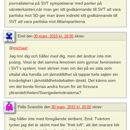
journalisterna på SVT sympatiserar med partier på
vänsterkanten,när man ger sitt godkännande till SVT att vara
partiska mot SD ger man även indirekt sitt godkännande till
SVT att vara partiska mot Allianspartierna.
Emil
den
30 mars, 2015 kl. 19:05
skrev:
@
michael
:
Jag tror dig och håller med dig, men det ändrar inte min
poäng. Visst är det samma fenomen som gynnar feminismen
i SVT:s system, men skriver man om det på en sida som
uttalat ska handla om jämställdhet så tappar hela sajten sin
trovärdighet i jämställdhetsdebatten direkt. Det känns som
om det borde finnas andra forum för att försvara
yttrandefriheten/Sverigedemokraterna?
Pelle Svanslös
den
30 mars, 2015 kl. 20:00
skrev:
Jag håller inte med föregående skribent, Emil. Tvärtom
tycker jag det är skönt med lite ”frisk luft”, att det snarare blir