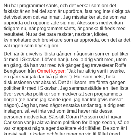
Nu har programmet sänts, och det verkar som om det
faktiskt är en hel del som är upprörda, fast nog inte riktigt på
det viset som det var innan. Jag misstänker att de som var
upprörda och opponerade sig mot Åkessons medverkan
tidigare nu, när programmet sänts, är ganska tillfreds med
resultatet. Nu är det bara rasister, nazister, idioter,
kvinnohatare och breivikare som är upprörda, och det är det
väl ingen som bryr sig om.
Det här är givetvis första gången någonsin som en politiker
är med i Skavlan. Löfven har ju t.ex. aldrig varit med, utom
en gång, då han var med två gånger (jag travesterar Roffe
Bengtsson från
Ormet kryper
: ”Jak har altrig varit i sverke,
en gånk var jak där två gånker.”). Hur som helst, hela
diskussionen var absurd. Det är liksom inte första gången
politiker är med i Skavlan. Jag sammanställde en liten lista
över
svenska
politiker som medverkat sen programmets
början (de namn jag kände igen, jag har troligtvis missat
någon). Jag har, med något enstaka undantag, aldrig sett
inslagen, så vet inte vad som timat haver när dessa
personer medverkar. Särskilt Göran Persson och Ingvar
Carlsson var ju aktiva inom politiken för länge sedan, så de
var knappast några agendasättare vid tillfället. De som är i
kursivt satt i riksdag och/eller regering vid tillfället (med