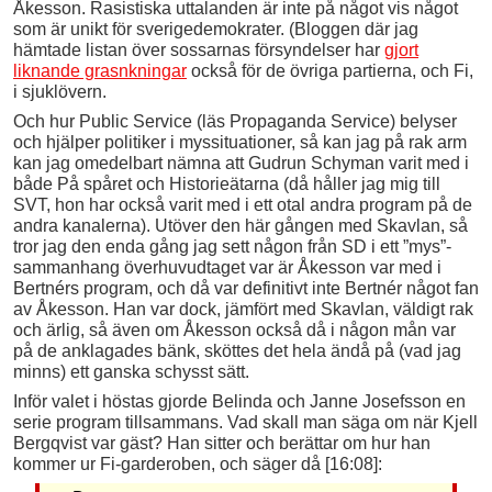
Åkesson. Rasistiska uttalanden är inte på något vis något
som är unikt för sverigedemokrater. (Bloggen där jag
hämtade listan över sossarnas försyndelser har
gjort
liknande grasnkningar
också för de övriga partierna, och Fi,
i sjuklövern.
Och hur Public Service (läs Propaganda Service) belyser
och hjälper politiker i myssituationer, så kan jag på rak arm
kan jag omedelbart nämna att Gudrun Schyman varit med i
både På spåret och Historieätarna (då håller jag mig till
SVT, hon har också varit med i ett otal andra program på de
andra kanalerna). Utöver den här gången med Skavlan, så
tror jag den enda gång jag sett någon från SD i ett ”mys”-
sammanhang överhuvudtaget var är Åkesson var med i
Bertnérs program, och då var definitivt inte Bertnér något fan
av Åkesson. Han var dock, jämfört med Skavlan, väldigt rak
och ärlig, så även om Åkesson också då i någon mån var
på de anklagades bänk, sköttes det hela ändå på (vad jag
minns) ett ganska schysst sätt.
Inför valet i höstas gjorde Belinda och Janne Josefsson en
serie program tillsammans. Vad skall man säga om när Kjell
Bergqvist var gäst? Han sitter och berättar om hur han
kommer ur Fi-garderoben, och säger då [16:08]: