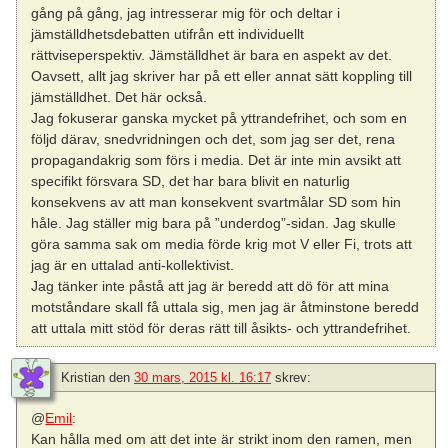
gång på gång, jag intresserar mig för och deltar i
jämställdhetsdebatten utifrån ett individuellt
rättviseperspektiv. Jämställdhet är bara en aspekt av det.
Oavsett, allt jag skriver har på ett eller annat sätt koppling till
jämställdhet. Det här också.
Jag fokuserar ganska mycket på yttrandefrihet, och som en
följd därav, snedvridningen och det, som jag ser det, rena
propagandakrig som förs i media. Det är inte min avsikt att
specifikt försvara SD, det har bara blivit en naturlig
konsekvens av att man konsekvent svartmålar SD som hin
håle. Jag ställer mig bara på ”underdog”-sidan. Jag skulle
göra samma sak om media förde krig mot V eller Fi, trots att
jag är en uttalad anti-kollektivist.
Jag tänker inte påstå att jag är beredd att dö för att mina
motståndare skall få uttala sig, men jag är åtminstone beredd
att uttala mitt stöd för deras rätt till åsikts- och yttrandefrihet.
Kristian
den
30 mars, 2015 kl. 16:17
skrev:
@
Emil
:
Kan hålla med om att det inte är strikt inom den ramen, men