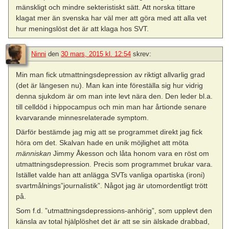
mänskligt och mindre sekteristiskt sätt. Att norska tittare
klagat mer än svenska har väl mer att göra med att alla vet
hur meningslöst det är att klaga hos SVT.
Ninni
den
30 mars, 2015 kl. 12:54
skrev:
Min man fick utmattningsdepression av riktigt allvarlig grad
(det är längesen nu). Man kan inte föreställa sig hur vidrig
denna sjukdom är om man inte levt nära den. Den leder bl.a.
till celldöd i hippocampus och min man har årtionde senare
kvarvarande minnesrelaterade symptom.
Därför bestämde jag mig att se programmet direkt jag fick
höra om det. Skalvan hade en unik möjlighet att möta
människan
Jimmy Åkesson och låta honom vara en röst om
utmattningsdepression. Precis som programmet brukar vara.
Istället valde han att anlägga SVTs vanliga opartiska (ironi)
svartmålnings”journalistik”. Något jag är utomordentligt trött
på.
Som f.d. ”utmattningsdepressions-anhörig”, som upplevt den
känsla av total hjälplöshet det är att se sin älskade drabbad,