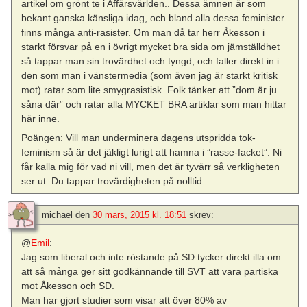
artikel om grönt te i Affärsvärlden.. Dessa ämnen är som
bekant ganska känsliga idag, och bland alla dessa feminister
finns många anti-rasister. Om man då tar herr Åkesson i
starkt försvar på en i övrigt mycket bra sida om jämställdhet
så tappar man sin trovärdhet och tyngd, och faller direkt in i
den som man i vänstermedia (som även jag är starkt kritisk
mot) ratar som lite smygrasistisk. Folk tänker att ”dom är ju
såna där” och ratar alla MYCKET BRA artiklar som man hittar
här inne.
Poängen: Vill man underminera dagens utspridda tok-
feminism så är det jäkligt lurigt att hamna i ”rasse-facket”. Ni
får kalla mig för vad ni vill, men det är tyvärr så verkligheten
ser ut. Du tappar trovärdigheten på nolltid.
michael
den
30 mars, 2015 kl. 18:51
skrev:
@
Emil
:
Jag som liberal och inte röstande på SD tycker direkt illa om
att så många ger sitt godkännande till SVT att vara partiska
mot Åkesson och SD.
Man har gjort studier som visar att över 80% av