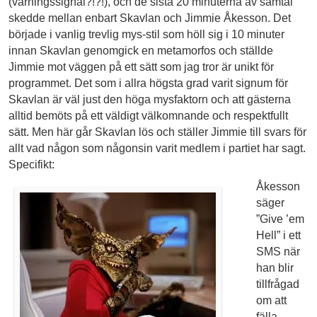
(varningssignal?!?!), och de sista 20 minuterna av samtal
skedde mellan enbart Skavlan och Jimmie Åkesson. Det
började i vanlig trevlig mys-stil som höll sig i 10 minuter
innan Skavlan genomgick en metamorfos och ställde
Jimmie mot väggen på ett sätt som jag tror är unikt för
programmet. Det som i allra högsta grad varit signum för
Skavlan är väl just den höga mysfaktorn och att gästerna
alltid bemöts på ett väldigt välkomnande och respektfullt
sätt. Men här går Skavlan lös och ställer Jimmie till svars för
allt vad någon som någonsin varit medlem i partiet har sagt.
Specifikt:
Åkesson
säger
”Give ’em
Hell” i ett
SMS när
han blir
tillfrågad
om att
fälla