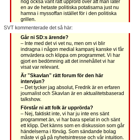
nog också varit rätt upprörd över att man låter
en av de hetaste politiska potatisarna just nu
hamna i myssoffan istället för i den politiska
grillen.
SVT kommenterade det så här:
Går ni SD:s ärende?
– Inte med det vi vet nu, men om vi blir
indragna i någon medial kampanj kanske vi får
omvärdera och klippa om programmet. Vi har
gjort en bedömning att det innehållet vi har
visat var relevant.
Är ”Skavlan” rätt forum för den här
intervjun?
– Det tycker jag absolut, Fredrik är en erfaren
journalist och Skavlan är en aktualitetsbaserad
talkshow.
Förstår ni att folk är upprörda?
– Nej, faktiskt inte, vi har ju inte ens sänt
programmet än, vi har bara spelat in och sänt
ett klipp. Det känns som en diskussion som går
händelserna i förväg. Som sändande bolag
måste vi gå på nyhetsintresse och vår intuition.