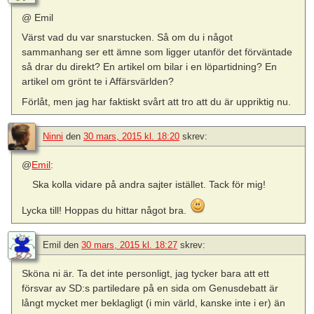
@ Emil
Värst vad du var snarstucken. Så om du i något
sammanhang ser ett ämne som ligger utanför det förväntade
så drar du direkt? En artikel om bilar i en löpartidning? En
artikel om grönt te i Affärsvärlden?
Förlåt, men jag har faktiskt svårt att tro att du är uppriktig nu.
Ninni
den
30 mars, 2015 kl. 18:20
skrev:
@
Emil
:
Ska kolla vidare på andra sajter istället. Tack för mig!
Lycka till! Hoppas du hittar något bra.
Emil
den
30 mars, 2015 kl. 18:27
skrev:
Sköna ni är. Ta det inte personligt, jag tycker bara att ett
försvar av SD:s partiledare på en sida om Genusdebatt är
långt mycket mer beklagligt (i min värld, kanske inte i er) än