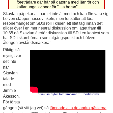
företrädare går här på gatorna med järnrör och
kallar unga kvinnor för ”lilla horan”.
Skavlan påpekar att partiet inte är med och kan försvara sig.
Löfven släpper nassevinkeln, men fortsätter att föra
resonemanget om SD:s roll i krisen ett litet tag innan det
glider över i en mer neutral diskussion om läget fram till
10:35 då Skavlan återför diskussion till SD i en kontext som
har SD i skamhörnan som utgångspunkt och Löfven
återigen avståndsmarkerar.
Riktigt så
mysigt var
det inte
när
Skavlan
talade
med
Jimmie
Skavlan byter tomtemössan till bödelshuva
Åkesson.
För första
gången (så vitt jag vet) så
lämnade alla de andra gästerna