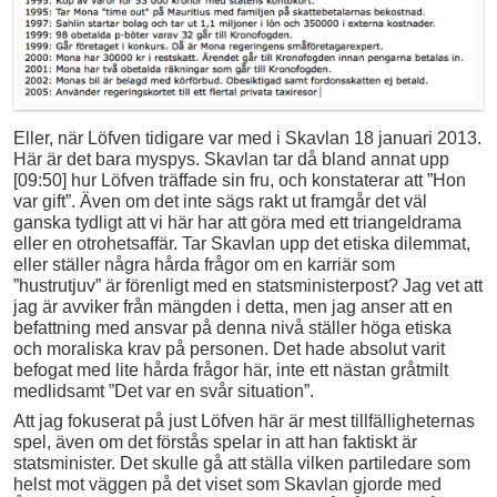
Eller, när Löfven tidigare var med i Skavlan 18 januari 2013.
Här är det bara myspys. Skavlan tar då bland annat upp
[09:50] hur Löfven träffade sin fru, och konstaterar att ”Hon
var gift”. Även om det inte sägs rakt ut framgår det väl
ganska tydligt att vi här har att göra med ett triangeldrama
eller en otrohetsaffär. Tar Skavlan upp det etiska dilemmat,
eller ställer några hårda frågor om en karriär som
”hustrutjuv” är förenligt med en statsministerpost? Jag vet att
jag är avviker från mängden i detta, men jag anser att en
befattning med ansvar på denna nivå ställer höga etiska
och moraliska krav på personen. Det hade absolut varit
befogat med lite hårda frågor här, inte ett nästan gråtmilt
medlidsamt ”Det var en svår situation”.
Att jag fokuserat på just Löfven här är mest tillfälligheternas
spel, även om det förstås spelar in att han faktiskt är
statsminister. Det skulle gå att ställa vilken partiledare som
helst mot väggen på det viset som Skavlan gjorde med