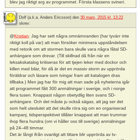
blev jag riktigt arg av programmet. Första klassens svineri.
Dolf (a.k.a. Anders Ericsson)
den
30 mars, 2015 kl. 13:22
skrev:
@
Kristian
: Jag har sett några omnämnanden (har tyvärr inte
riktigt koll på var) att man försöker minimera uppståndelsen
med retorik om att stormen bara skulle vara några fåtal SD-
anhängare som drevar. (Till skillnad då från när en
leksakskatalog kritiseras för att tjejen leker med dockor och
killen med bilar, för då är det en massiv storm av upprörda
föräldrar och läsare som tvingar fram att katalogen dras
tillbaka.) Men jag har för mig att man sade på nyheterna igår
att programmet fått 300
anmälningar
i sverige, och i norge
flera tusen. Knappast någon obetydlig liten svans SD-
anhängare. Och det måste ju också sägas, att jag ser det
som helt uteslutet att det skulle röra sig om en organiserad
kampanj, tidsperspektivet tillåter knappast att man trummar
ihop flera hundra (om vi håller oss till sverige) anmälningar
på 24–48 timmar.
Det är långt ifrån ovanligt att tittare blir upprörda av tv-