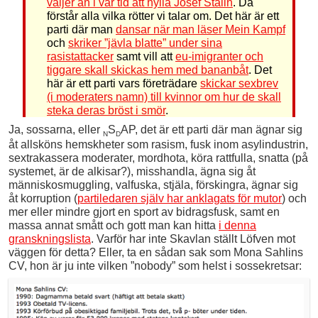
väljer än i vår tid att hylla Josef Stalin
. Då
förstår alla vilka rötter vi talar om. Det här är ett
parti där man
dansar när man läser Mein Kampf
och
skriker ”jävla blatte” under sina
rasistattacker
samt vill att
eu-imigranter och
tiggare skall skickas hem med bananbåt
. Det
här är ett parti vars företrädare
skickar sexbrev
(i moderaters namn) till kvinnor om hur de skall
steka deras bröst i smör
.
Ja, sossarna, eller
S
AP, det är ett parti där man ägnar sig
N
D
åt allsköns hemskheter som rasism, fusk inom asylindustrin,
sextrakassera moderater, mordhota, köra rattfulla, snatta (på
systemet, är de alkisar?), misshandla, ägna sig åt
människosmuggling, valfuska, stjäla, förskingra, ägnar sig
åt korruption (
partiledaren själv har anklagats för mutor
) och
mer eller mindre gjort en sport av bidragsfusk, samt en
massa annat smått och gott man kan hitta
i denna
granskningslista
. Varför har inte Skavlan ställt Löfven mot
väggen för detta? Eller, ta en sådan sak som Mona Sahlins
CV, hon är ju inte vilken ”nobody” som helst i sossekretsar: