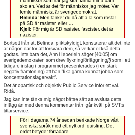
människor som när jag ska hämta mina barn i
skolan. Vad är det för människor jag möter. Var
femte människa är sverigedemokrat.
Belinda:
Men tänker du då att alla som röstar
på SD är rasister, eller …
Kjell:
För mig är SD rasister, fascister, det är
nazister.
Bortsett från att Belinda, pliktskyldigt, konstaterar att det inte
är någon där för att försvara dem, så verkar också detta
godtas. Inte bara det, Ann Heberlein säger [40:05] om
sverigedemokraten som drev flykningförläggning
[!]
som i ett
tidigare inslag i programmet presenterades (i en stark
negativ framtoning) att han ”lika gärna kunnat jobba som
koncentrationslägervakt”.
Det är opartisk och objektiv Public Service inför ett val.
Ridå.
Jag kan inte tänka mig något bättre sätt att avsluta detta
inlägg än med denna kommentar från igår kväll på SVT:s
tittarservice:
För i dagarna 74 år sedan berikade Norge vårt
svenska språk med ett nytt ord, quisling. Det
ordet betyder förrädare.