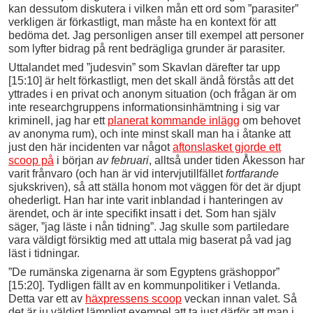
kan dessutom diskutera i vilken mån ett ord som ”parasiter”
verkligen är förkastligt, man måste ha en kontext för att
bedöma det. Jag personligen anser till exempel att personer
som lyfter bidrag på rent bedrägliga grunder är parasiter.
Uttalandet med ”judesvin” som Skavlan därefter tar upp
[15:10] är helt förkastligt, men det skall ändå förstås att det
yttrades i en privat och anonym situation (och frågan är om
inte researchgruppens informationsinhämtning i sig var
kriminell, jag har ett
planerat kommande inlägg
om behovet
av anonyma rum), och inte minst skall man ha i åtanke att
just den här incidenten var något
aftonslasket gjorde ett
scoop på
i början
av februari
, alltså under tiden Åkesson har
varit frånvaro (och han är vid intervjutillfället
fortfarande
sjukskriven), så att ställa honom mot väggen för det är djupt
ohederligt. Han har inte varit inblandad i hanteringen av
ärendet, och är inte specifikt insatt i det. Som han själv
säger, ”jag läste i nån tidning”. Jag skulle som partiledare
vara väldigt försiktig med att uttala mig baserat på vad jag
läst i tidningar.
”De rumänska zigenarna är som Egyptens gräshoppor”
[15:20]. Tydligen fällt av en kommunpolitiker i Vetlanda.
Detta var ett av
häxpressens scoop
veckan innan valet. Så
det är ju väldigt lämpligt exempel att ta just därför att man i