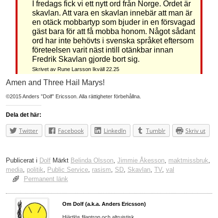
I fredags fick vi ett nytt ord från Norge. Ordet är
skavlan. Att vara en skavlan innebär att man är
en otäck mobbartyp som bjuder in en försvagad
gäst bara för att få mobba honom. Något sådant
ord har inte behövts i svenska språket eftersom
företeelsen varit näst intill otänkbar innan
Fredrik Skavlan gjorde bort sig.
Skrivet av Rune Larsson Ikväll 22.25
Amen and Three Hail Marys!
©2015 Anders ”Dolf” Ericsson. Alla rättigheter förbehållna.
Dela det här:
Twitter
Facebook
LinkedIn
Tumblr
Skriv ut
Publicerat i
Dolf
Märkt
Belinda Olsson
,
Jimmie Åkesson
,
maktmissbruk
,
media
,
politik
,
Public Service
,
rasism
,
SD
,
Skavlan
,
TV
,
val
Permanent länk
Om Dolf (a.k.a. Anders Ericsson)
Hjärtlös filantrop och altruistisk