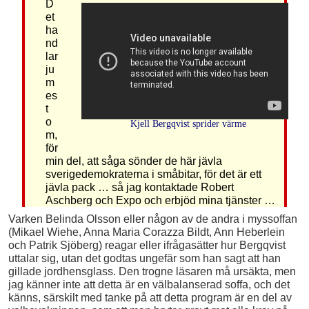
D
et
ha
nd
lar
ju
m
es
t
o
Kjell Bergqvist sprider värme
m,
för
min del, att såga sönder de här jävla
sverigedemokraterna i småbitar, för det är ett
jävla pack … så jag kontaktade Robert
Aschberg och Expo och erbjöd mina tjänster …
Varken Belinda Olsson eller någon av de andra i myssoffan
(Mikael Wiehe, Anna Maria Corazza Bildt, Ann Heberlein
och Patrik Sjöberg) reagar eller ifrågasätter hur Bergqvist
uttalar sig, utan det godtas ungefär som han sagt att han
gillade jordhensglass. Den trogne läsaren må ursäkta, men
jag känner inte att detta är en välbalanserad soffa, och det
känns, särskilt med tanke på att detta program är en del av