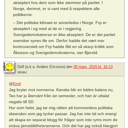
akseptert hos dem som ikke stemmer på partiet. I
Norge, derimot, er vi vant med å respektere alle
politikerne:
– Det politiske klimaet er annerledes i Norge. Frp er
akseptert i og med at de er i regjering.
Sverigedemokatreran er ikke akseptert. De er det partiet
svensker synes ille om. Derfor hadde det vært mer
kontroversielt om Frp hadde fått en så skarp kritikk som
Åkesson og Sverigedemokraterna, sier Bjereld.
Dolf (a.k.a. Anders Ericsson)
den
30 mars, 2015 kl. 16:13
skrev:
@
Emil
:
Jag bryter mot normerna. Kanske blir en bättre balans nu,
Teo har ju återvänt från sin semester, och han är uttalat
negativ till SD.
Hur som helst, jag tar mig rätten att kommentera politiska
skeenden som jag tycker passar. Jag har inte tid och energi
att skapa en separat blogg för frågor som inte ryms inom de
snäva jämställdhetsramarna. Och det har jag också klargjort