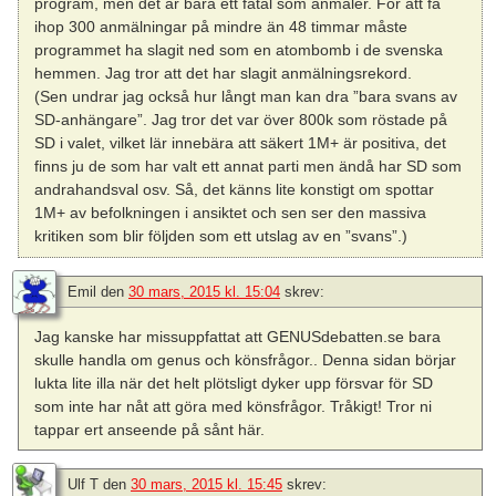
program, men det är bara ett fåtal som anmäler. För att få
ihop 300 anmälningar på mindre än 48 timmar måste
programmet ha slagit ned som en atombomb i de svenska
hemmen. Jag tror att det har slagit anmälningsrekord.
(Sen undrar jag också hur långt man kan dra ”bara svans av
SD-anhängare”. Jag tror det var över 800k som röstade på
SD i valet, vilket lär innebära att säkert 1M+ är positiva, det
finns ju de som har valt ett annat parti men ändå har SD som
andrahandsval osv. Så, det känns lite konstigt om spottar
1M+ av befolkningen i ansiktet och sen ser den massiva
kritiken som blir följden som ett utslag av en ”svans”.)
Emil
den
30 mars, 2015 kl. 15:04
skrev:
Jag kanske har missuppfattat att GENUSdebatten.se bara
skulle handla om genus och könsfrågor.. Denna sidan börjar
lukta lite illa när det helt plötsligt dyker upp försvar för SD
som inte har nåt att göra med könsfrågor. Tråkigt! Tror ni
tappar ert anseende på sånt här.
Ulf T
den
30 mars, 2015 kl. 15:45
skrev: