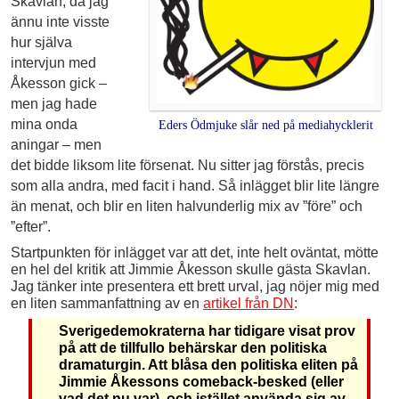
Skavlan, då jag
ännu inte visste
hur själva
intervjun med
Åkesson gick –
men jag hade
mina onda
Eders Ödmjuke slår ned på mediahycklerit
aningar – men
det bidde liksom lite försenat. Nu sitter jag förstås, precis
som alla andra, med facit i hand. Så inlägget blir lite längre
än menat, och blir en liten halvunderlig mix av ”före” och
”efter”.
Startpunkten för inlägget var att det, inte helt oväntat, mötte
en hel del kritik att Jimmie Åkesson skulle gästa Skavlan.
Jag tänker inte presentera ett brett urval, jag nöjer mig med
en liten sammanfattning av en
artikel från DN
:
Sverigedemokraterna har tidigare visat prov
på att de tillfullo behärskar den politiska
dramaturgin. Att blåsa den politiska eliten på
Jimmie Åkessons comeback-besked (eller
vad det nu var), och istället använda sig av