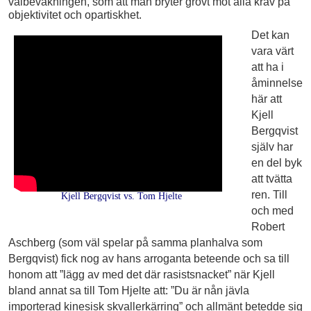
valbevakningen, som att man bryter grovt mot alla krav på
objektivitet och opartiskhet.
Det kan
vara värt
att ha i
åminnelse
här att
Kjell
Bergqvist
själv har
en del byk
att tvätta
ren. Till
Kjell Bergqvist vs. Tom Hjelte
och med
Robert
Aschberg (som väl spelar på samma planhalva som
Bergqvist) fick nog av hans arroganta beteende och sa till
honom att ”lägg av med det där rasistsnacket” när Kjell
bland annat sa till Tom Hjelte att: ”Du är nån jävla
importerad kinesisk skvallerkärring” och allmänt betedde sig