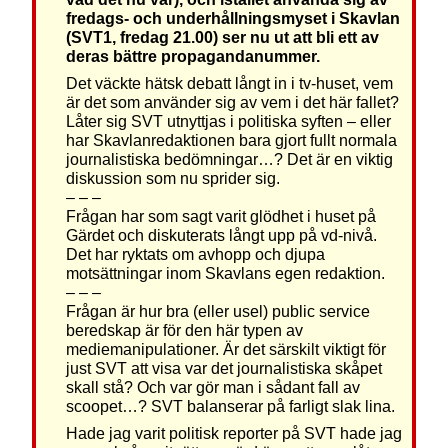
fredags- och underhållningsmyset i Skavlan
(SVT1, fredag 21.00) ser nu ut att bli ett av
deras bättre propagandanummer.
Det väckte hätsk debatt långt in i tv-huset, vem
är det som använder sig av vem i det här fallet?
Låter sig SVT utnyttjas i politiska syften – eller
har Skavlanredaktionen bara gjort fullt normala
journalistiska bedömningar…? Det är en viktig
diskussion som nu sprider sig.
– – –
Frågan har som sagt varit glödhet i huset på
Gärdet och diskuterats långt upp på vd-nivå.
Det har ryktats om avhopp och djupa
motsättningar inom Skavlans egen redaktion.
– – –
Frågan är hur bra (eller usel) public service
beredskap är för den här typen av
mediemanipulationer. Är det särskilt viktigt för
just SVT att visa var det journalistiska skåpet
skall stå? Och var gör man i sådant fall av
scoopet…? SVT balanserar på farligt slak lina.
Hade jag varit politisk reporter på SVT hade jag