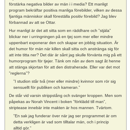
förstärka negativa bilder av män i i media? Ett manligt
program bekräftar positiva manliga förebilder, vilken av dessa
fjantiga människor skall föreställa positiv förebild? Jag blev
förbannad av att se Ottar.
Hur manligt är det att sitta som en räddhare och ”stjäla”
blickar ner i urringningen på en tjej som mer eller mindre
uppenbart exponerar den och skapar en jobbig situation. Är
det humor för män när killen skall sitta och anstränga sig för
att inte titta ner? Det där är sånt jag skulle förvänta mig på ett
humorprogram för tjejer. Tänk om nån av dem sagt åt henne
att stänga skjortan för att den distraherade. Eller var det mot
”reglerna”?
”I studion står två (mer eller mindre) kvinnor som rör sig
sensuellt för publiken och kameran.”
De står vid varsin strippstång och svänger kroppen. Men som
påpekas av Norah Vincent i boken ”förklädd till man”,
striptease innebär inte makten är hos mannen. Tvärtom.
”En sak jag funderar över när jag ser programmet är om
detta verkligen är vad som tilltalar män, och i princip
alltid gör.”