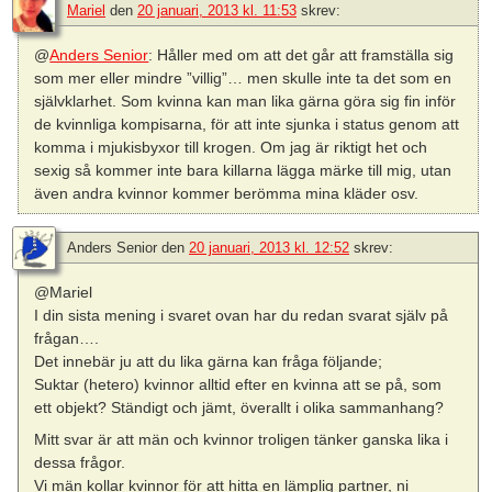
Mariel
den
20 januari, 2013 kl. 11:53
skrev:
@
Anders Senior
: Håller med om att det går att framställa sig
som mer eller mindre ”villig”… men skulle inte ta det som en
självklarhet. Som kvinna kan man lika gärna göra sig fin inför
de kvinnliga kompisarna, för att inte sjunka i status genom att
komma i mjukisbyxor till krogen. Om jag är riktigt het och
sexig så kommer inte bara killarna lägga märke till mig, utan
även andra kvinnor kommer berömma mina kläder osv.
Anders Senior
den
20 januari, 2013 kl. 12:52
skrev:
@Mariel
I din sista mening i svaret ovan har du redan svarat själv på
frågan….
Det innebär ju att du lika gärna kan fråga följande;
Suktar (hetero) kvinnor alltid efter en kvinna att se på, som
ett objekt? Ständigt och jämt, överallt i olika sammanhang?
Mitt svar är att män och kvinnor troligen tänker ganska lika i
dessa frågor.
Vi män kollar kvinnor för att hitta en lämplig partner, ni