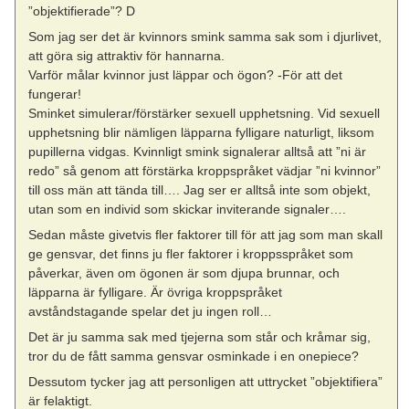
”objektifierade”? D
Som jag ser det är kvinnors smink samma sak som i djurlivet,
att göra sig attraktiv för hannarna.
Varför målar kvinnor just läppar och ögon? -För att det
fungerar!
Sminket simulerar/förstärker sexuell upphetsning. Vid sexuell
upphetsning blir nämligen läpparna fylligare naturligt, liksom
pupillerna vidgas. Kvinnligt smink signalerar alltså att ”ni är
redo” så genom att förstärka kroppspråket vädjar ”ni kvinnor”
till oss män att tända till…. Jag ser er alltså inte som objekt,
utan som en individ som skickar inviterande signaler….
Sedan måste givetvis fler faktorer till för att jag som man skall
ge gensvar, det finns ju fler faktorer i kroppsspråket som
påverkar, även om ögonen är som djupa brunnar, och
läpparna är fylligare. Är övriga kroppspråket
avståndstagande spelar det ju ingen roll…
Det är ju samma sak med tjejerna som står och kråmar sig,
tror du de fått samma gensvar osminkade i en onepiece?
Dessutom tycker jag att personligen att uttrycket ”objektifiera”
är felaktigt.