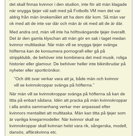
det skall finnas kvinnor i den studion, inte för att män klagade
när snygga tjejer väl satt med på Fotbolls VM men det var
aldrig från män önskemålet att ha dem där kom. Så män var
ok med att de inte var där och män är ok med att de är där.
Med andra ord, män vill inte ha höftsvängande tjejer överallt.
Det är den gamla klyschan att män gör en sak i taget medan
kvinnor multitaskar. När män vill se snygga tjejer svänga
höfterna kan de konsumera pornografi eller gå på
strippklubb, de behöver inte kombinera det med musik, roliga
historier eller glamour. De behöver heller inte bikinibrudar på
nyheter eller sportkrönikor.
”Och ditt svar verkar vara att ja, både män och kvinnor
vill se kvinnokroppar svänga på höfterna.”
När män vill se kvinnokroppar svänga på höfterna så kan de
titta på enbart sådana. Idén att pracka på män kvinnokroppar
i alla andra sammanhang verkar mer anpassad efter
kvinnors mentalitet att multitaska. Män kan titta på tjejer som
är vanliga knegarmodeller. När kvinnor skall se
kvinnokroppar skall kvinnan helst vara rik, sångerska, modell,
dansös, affärskvinna etc.