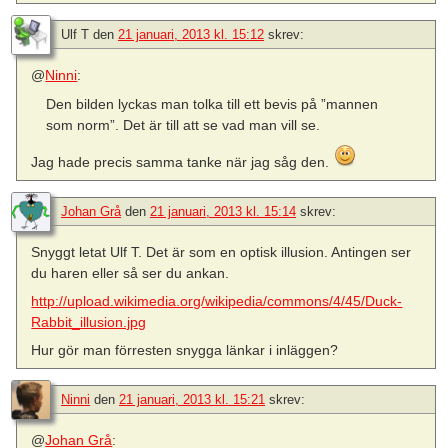
Ulf T
den
21 januari, 2013 kl. 15:12
skrev:
@
Ninni
:
Den bilden lyckas man tolka till ett bevis på ”mannen
som norm”. Det är till att se vad man vill se.
Jag hade precis samma tanke när jag såg den.
Johan Grå
den
21 januari, 2013 kl. 15:14
skrev:
Snyggt letat Ulf T. Det är som en optisk illusion. Antingen ser
du haren eller så ser du ankan.
http://upload.wikimedia.org/wikipedia/commons/4/45/Duck-
Rabbit_illusion.jpg
Hur gör man förresten snygga länkar i inläggen?
Ninni
den
21 januari, 2013 kl. 15:21
skrev:
@
Johan Grå
: