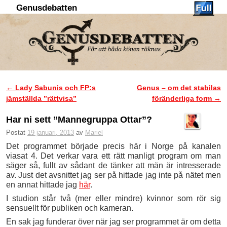
Genusdebatten
Hoppa till huvudinnehåll
Hoppa till sekundärt innehåll
←
Lady Sabunis och FP:s
Genus – om det stabilas
Inläggsnavigering
jämställda ”rättvisa”
föränderliga form
→
Har ni sett ”Mannegruppa Ottar”?
Postat
19 januari, 2013
av
Mariel
Det programmet började precis här i Norge på kanalen
viasat 4. Det verkar vara ett rätt manligt program om man
säger så, fullt av sådant de tänker att män är intresserade
av. Just det avsnittet jag ser på hittade jag inte på nätet men
en annat hittade jag
här
.
I studion står två (mer eller mindre) kvinnor som rör sig
sensuellt för publiken och kameran.
En sak jag funderar över när jag ser programmet är om detta