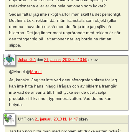
redaktionerna eller är det hela nationen som kokar?
Sedan fattar jag inte riktigt varför man skall ta det personligt.
Det finns t.ex. reklam där män framställs som objekt (eller
dumma i huvudet) också men det är ju inte jag själv på
bilderna. Det jag finner mest upprörande med reklam är när
den tränger sig på i situationer när jag borde ha rätt att
slippa.
Johan Grå
den
21 januari, 2013 kl. 13:50
skrev:
@Mariel @
Mariel
:
Ja, kanske. Jag vet inte vad genusfotografen skrev för jag
kan inte hitta hans inlägg i frågan och av bilderna framgår
inte vad de använts till. I mitt tycke ser de ut att sälja
produkter till kvinnor, typ mineralvatten. Vad det nu kan
betyda.
Ulf T
den
21 januari, 2013 kl. 14:47
skrev:
Jag kan nog hitta män med problem att dricka vatten också: