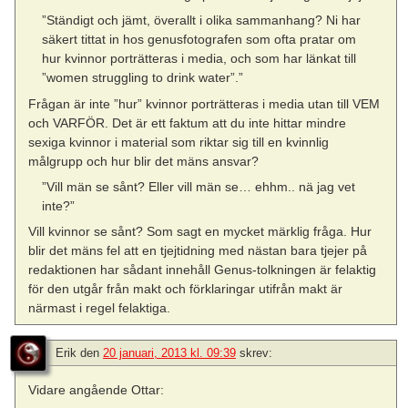
”Ständigt och jämt, överallt i olika sammanhang? Ni har
säkert tittat in hos genusfotografen som ofta pratar om
hur kvinnor porträtteras i media, och som har länkat till
”women struggling to drink water”.”
Frågan är inte ”hur” kvinnor porträtteras i media utan till VEM
och VARFÖR. Det är ett faktum att du inte hittar mindre
sexiga kvinnor i material som riktar sig till en kvinnlig
målgrupp och hur blir det mäns ansvar?
”Vill män se sånt? Eller vill män se… ehhm.. nä jag vet
inte?”
Vill kvinnor se sånt? Som sagt en mycket märklig fråga. Hur
blir det mäns fel att en tjejtidning med nästan bara tjejer på
redaktionen har sådant innehåll Genus-tolkningen är felaktig
för den utgår från makt och förklaringar utifrån makt är
närmast i regel felaktiga.
Erik
den
20 januari, 2013 kl. 09:39
skrev:
Vidare angående Ottar: