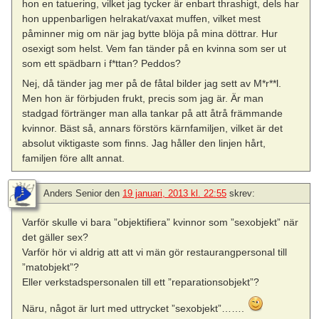
hon en tatuering, vilket jag tycker är enbart thrashigt, dels har
hon uppenbarligen helrakat/vaxat muffen, vilket mest
påminner mig om när jag bytte blöja på mina döttrar. Hur
osexigt som helst. Vem fan tänder på en kvinna som ser ut
som ett spädbarn i f*ttan? Peddos?
Nej, då tänder jag mer på de fåtal bilder jag sett av M*r**l.
Men hon är förbjuden frukt, precis som jag är. Är man
stadgad förtränger man alla tankar på att åtrå främmande
kvinnor. Bäst så, annars förstörs kärnfamiljen, vilket är det
absolut viktigaste som finns. Jag håller den linjen hårt,
familjen före allt annat.
Anders Senior
den
19 januari, 2013 kl. 22:55
skrev:
Varför skulle vi bara ”objektifiera” kvinnor som ”sexobjekt” när
det gäller sex?
Varför hör vi aldrig att att vi män gör restaurangpersonal till
”matobjekt”?
Eller verkstadspersonalen till ett ”reparationsobjekt”?
Näru, något är lurt med uttrycket ”sexobjekt”…….