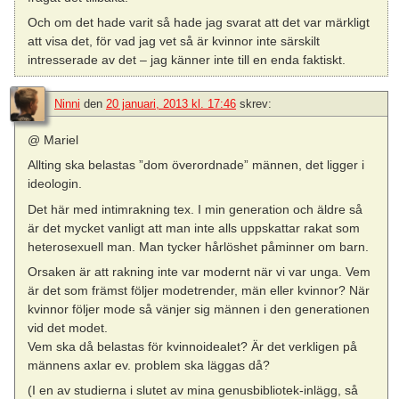
Och om det hade varit så hade jag svarat att det var märkligt
att visa det, för vad jag vet så är kvinnor inte särskilt
intresserade av det – jag känner inte till en enda faktiskt.
Ninni
den
20 januari, 2013 kl. 17:46
skrev:
@ Mariel
Allting ska belastas ”dom överordnade” männen, det ligger i
ideologin.
Det här med intimrakning tex. I min generation och äldre så
är det mycket vanligt att man inte alls uppskattar rakat som
heterosexuell man. Man tycker hårlöshet påminner om barn.
Orsaken är att rakning inte var modernt när vi var unga. Vem
är det som främst följer modetrender, män eller kvinnor? När
kvinnor följer mode så vänjer sig männen i den generationen
vid det modet.
Vem ska då belastas för kvinnoidealet? Är det verkligen på
männens axlar ev. problem ska läggas då?
(I en av studierna i slutet av mina genusbibliotek-inlägg, så