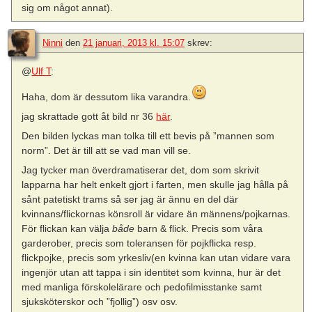
sig om något annat).
Ninni
den
21 januari, 2013 kl. 15:07
skrev:
@
Ulf T
:
Haha, dom är dessutom lika varandra.
jag skrattade gott åt bild nr 36
här
.
Den bilden lyckas man tolka till ett bevis på ”mannen som
norm”. Det är till att se vad man vill se.
Jag tycker man överdramatiserar det, dom som skrivit
lapparna har helt enkelt gjort i farten, men skulle jag hålla på
sånt patetiskt trams så ser jag är ännu en del där
kvinnans/flickornas könsroll är vidare än männens/pojkarnas.
För flickan kan välja
både
barn & flick. Precis som våra
garderober, precis som toleransen för pojkflicka resp.
flickpojke, precis som yrkesliv(en kvinna kan utan vidare vara
ingenjör utan att tappa i sin identitet som kvinna, hur är det
med manliga förskolelärare och pedofilmisstanke samt
sjuksköterskor och ”fjollig”) osv osv.