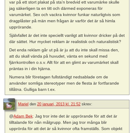
var på ett stort plakat på sta’n bredvid ett varumärke skulle
jag säkerligen ta en titt och därmed exponeras för
varumärket. Sex och vackra kvinnor funkar naturligtvis som
dragplåster på män men frågan är varför det är så himla
upprörande.
Självfallet är det inte speciellt vanligt att kvinnor dricker på det
där sättet. Hur mycket reklam är realistisk och naturalistisk?
Det enda reklam går ut på är ju att du inte skall missa den,
att du skall vända på huvudet, vänta en sekund med
fjärrkontrollen o.s.v. Allt för att en glimt av varumärket skall
präntas in i din hjärna.
Numera blir företagen fullständigt nedsablade om de
använder somliga stereotyper men de flesta är fortfarande
tillåtna. Gulliga barn t.ex.
Mariel
den
20 januari, 2013 kl. 21:52
skrev:
@
Adam Bek
: Jag tror inte det är upprörande för att det är
tilltalande för nån målgrupp. Men jag tror många blir
upprörda för att det är så kvinnor ofta framställs. Som objekt