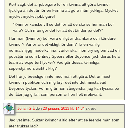
Kort sagt, det är jobbigare för en kvinna att göra kvinnor
lyckliga än det är för en kvinna att göra män lyckliga. Mycket
mycket mycket jobbigare!
”Kvinnor kanske vill se det för att de ska se hur man bör
vara? Och män gör det för att det tänder på det?”
Hur man (kvinnor) bör vara enligt andra rikare och kändare
kvinnor? Varför är det viktigt för dem? Ta en vanlig
normalsnygg medelkvinna, varför skall hon bry sig om vad en
popstjärna som Britney Spears eller Beyonce (och deras hela
team av experter) tycker? Vad gör dessa kvinnliga
superstjärnors åsikt viktig?
Det har ju bevisligen inte med män att göra. Det är mest
kvinnor i publiken och mig bryr det inte det minsta vad
Beyonce tycker. För mig är hon sångerska, jag kan lyssna på
de låtar jag gillar, som person är hon helt irrelevant.
Johan Grå
den
20 januari, 2013 kl. 14:34
skrev:
Jag vet inte. Suktar kvinnor alltid efter att se leende män som
äter fruktsallad?