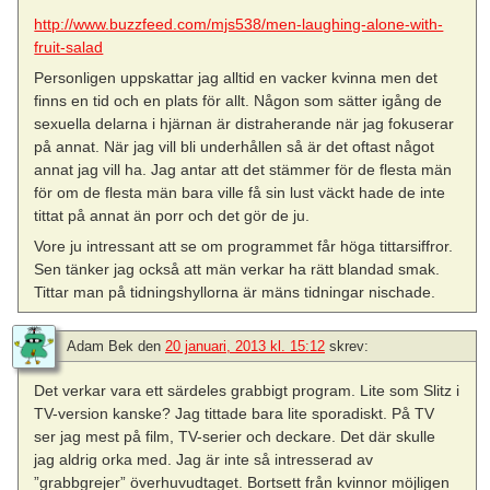
http://www.buzzfeed.com/mjs538/men-laughing-alone-with-
fruit-salad
Personligen uppskattar jag alltid en vacker kvinna men det
finns en tid och en plats för allt. Någon som sätter igång de
sexuella delarna i hjärnan är distraherande när jag fokuserar
på annat. När jag vill bli underhållen så är det oftast något
annat jag vill ha. Jag antar att det stämmer för de flesta män
för om de flesta män bara ville få sin lust väckt hade de inte
tittat på annat än porr och det gör de ju.
Vore ju intressant att se om programmet får höga tittarsiffror.
Sen tänker jag också att män verkar ha rätt blandad smak.
Tittar man på tidningshyllorna är mäns tidningar nischade.
Adam Bek
den
20 januari, 2013 kl. 15:12
skrev:
Det verkar vara ett särdeles grabbigt program. Lite som Slitz i
TV-version kanske? Jag tittade bara lite sporadiskt. På TV
ser jag mest på film, TV-serier och deckare. Det där skulle
jag aldrig orka med. Jag är inte så intresserad av
”grabbgrejer” överhuvudtaget. Bortsett från kvinnor möjligen