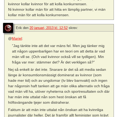
kvinnor kollar kvinnor för att kolla konkurrensen.
Ni kvinnor kollar män för att hitta en lämplig partner, vi män
kollar män för att kolla konkurrensen.
Erik
den
20 januari, 2013 kl. 12:52
skrev:
@
Mariel
:
”Jag tänkte inte att det var mäns fel. Men jag tänker mig
att någon uppenbarligen har en teori om att detta är vad
män vill se. (Och vad kvinnor också vill se tydligen). Min
fråga var mer: stämmer det? Är det verkligen så?”
Nej så enkelt är det inte. Snarare är det så att media sedan
länge är konsumtionsmässigt dominerat av kvinnor (som
hade mer tid) och av ungdomar (tv blev barnvakt) och ingen
har någonsin haft tanken att ge män olika alternativ och fråga
vad män vill ha, utöver nyheterna och sportresultaten och där
har män inte uttalat nån som hest önskan att få
höftsvängande tjejer som distraherar.
Faktum är att män inte uttalat nån önskan att ha kvinnliga
journalister där heller. Det är framför allt feminister som krävt