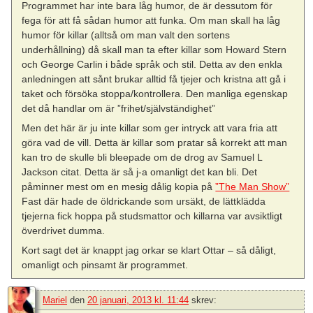
Programmet har inte bara låg humor, de är dessutom för
fega för att få sådan humor att funka. Om man skall ha låg
humor för killar (alltså om man valt den sortens
underhållning) då skall man ta efter killar som Howard Stern
och George Carlin i både språk och stil. Detta av den enkla
anledningen att sånt brukar alltid få tjejer och kristna att gå i
taket och försöka stoppa/kontrollera. Den manliga egenskap
det då handlar om är ”frihet/självständighet”
Men det här är ju inte killar som ger intryck att vara fria att
göra vad de vill. Detta är killar som pratar så korrekt att man
kan tro de skulle bli bleepade om de drog av Samuel L
Jackson citat. Detta är så j-a omanligt det kan bli. Det
påminner mest om en mesig dålig kopia på
”The Man Show”
Fast där hade de öldrickande som ursäkt, de lättklädda
tjejerna fick hoppa på studsmattor och killarna var avsiktligt
överdrivet dumma.
Kort sagt det är knappt jag orkar se klart Ottar – så dåligt,
omanligt och pinsamt är programmet.
Mariel
den
20 januari, 2013 kl. 11:44
skrev: