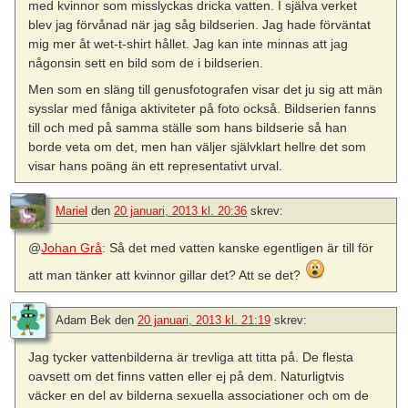
med kvinnor som misslyckas dricka vatten. I själva verket
blev jag förvånad när jag såg bildserien. Jag hade förväntat
mig mer åt wet-t-shirt hållet. Jag kan inte minnas att jag
någonsin sett en bild som de i bildserien.
Men som en släng till genusfotografen visar det ju sig att män
sysslar med fåniga aktiviteter på foto också. Bildserien fanns
till och med på samma ställe som hans bildserie så han
borde veta om det, men han väljer självklart hellre det som
visar hans poäng än ett representativt urval.
Mariel
den
20 januari, 2013 kl. 20:36
skrev:
@
Johan Grå
: Så det med vatten kanske egentligen är till för
att man tänker att kvinnor gillar det? Att se det?
Adam Bek
den
20 januari, 2013 kl. 21:19
skrev:
Jag tycker vattenbilderna är trevliga att titta på. De flesta
oavsett om det finns vatten eller ej på dem. Naturligtvis
väcker en del av bilderna sexuella associationer och om de