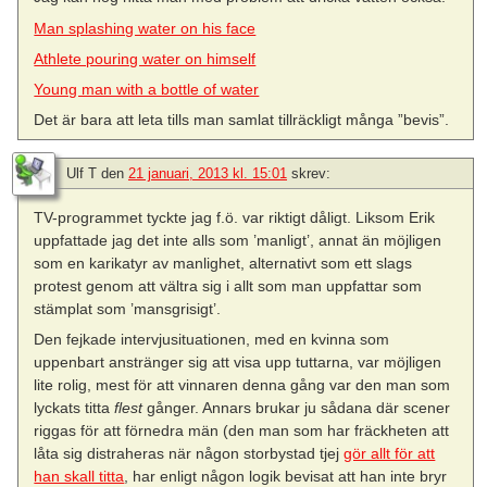
Man splashing water on his face
Athlete pouring water on himself
Young man with a bottle of water
Det är bara att leta tills man samlat tillräckligt många ”bevis”.
Ulf T
den
21 januari, 2013 kl. 15:01
skrev:
TV-programmet tyckte jag f.ö. var riktigt dåligt. Liksom Erik
uppfattade jag det inte alls som ’manligt’, annat än möjligen
som en karikatyr av manlighet, alternativt som ett slags
protest genom att vältra sig i allt som man uppfattar som
stämplat som ’mansgrisigt’.
Den fejkade intervjusituationen, med en kvinna som
uppenbart anstränger sig att visa upp tuttarna, var möjligen
lite rolig, mest för att vinnaren denna gång var den man som
lyckats titta
flest
gånger. Annars brukar ju sådana där scener
riggas för att förnedra män (den man som har fräckheten att
låta sig distraheras när någon storbystad tjej
gör allt för att
han skall titta
, har enligt någon logik bevisat att han inte bryr