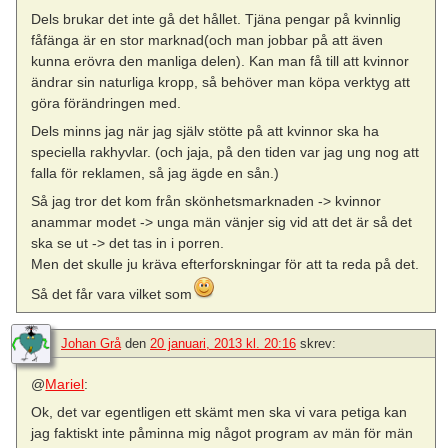
Dels brukar det inte gå det hållet. Tjäna pengar på kvinnlig
fåfänga är en stor marknad(och man jobbar på att även
kunna erövra den manliga delen). Kan man få till att kvinnor
ändrar sin naturliga kropp, så behöver man köpa verktyg att
göra förändringen med.
Dels minns jag när jag själv stötte på att kvinnor ska ha
speciella rakhyvlar. (och jaja, på den tiden var jag ung nog att
falla för reklamen, så jag ägde en sån.)
Så jag tror det kom från skönhetsmarknaden -> kvinnor
anammar modet -> unga män vänjer sig vid att det är så det
ska se ut -> det tas in i porren.
Men det skulle ju kräva efterforskningar för att ta reda på det.
Så det får vara vilket som
Johan Grå
den
20 januari, 2013 kl. 20:16
skrev:
@
Mariel
:
Ok, det var egentligen ett skämt men ska vi vara petiga kan
jag faktiskt inte påminna mig något program av män för män