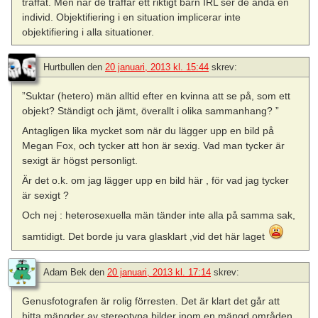
träffat. Men när de träffar ett riktigt barn IRL ser de ändå en
individ. Objektifiering i en situation implicerar inte
objektifiering i alla situationer.
Hurtbullen
den
20 januari, 2013 kl. 15:44
skrev:
”Suktar (hetero) män alltid efter en kvinna att se på, som ett
objekt? Ständigt och jämt, överallt i olika sammanhang? ”
Antagligen lika mycket som när du lägger upp en bild på
Megan Fox, och tycker att hon är sexig. Vad man tycker är
sexigt är högst personligt.
Är det o.k. om jag lägger upp en bild här , för vad jag tycker
är sexigt ?
Och nej : heterosexuella män tänder inte alla på samma sak,
samtidigt. Det borde ju vara glasklart ,vid det här laget
Adam Bek
den
20 januari, 2013 kl. 17:14
skrev:
Genusfotografen är rolig förresten. Det är klart det går att
hitta mängder av stereotypa bilder inom en mängd områden