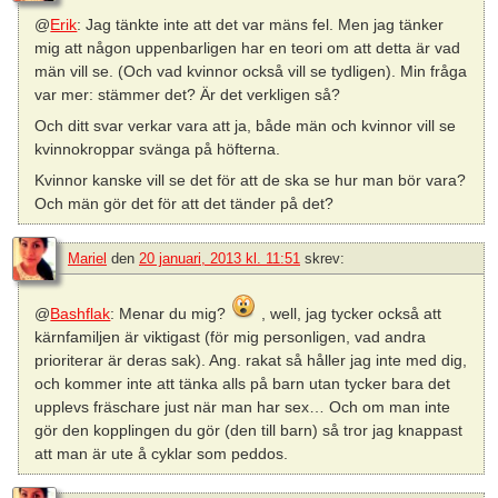
@
Erik
: Jag tänkte inte att det var mäns fel. Men jag tänker
mig att någon uppenbarligen har en teori om att detta är vad
män vill se. (Och vad kvinnor också vill se tydligen). Min fråga
var mer: stämmer det? Är det verkligen så?
Och ditt svar verkar vara att ja, både män och kvinnor vill se
kvinnokroppar svänga på höfterna.
Kvinnor kanske vill se det för att de ska se hur man bör vara?
Och män gör det för att det tänder på det?
Mariel
den
20 januari, 2013 kl. 11:51
skrev:
@
Bashflak
: Menar du mig?
, well, jag tycker också att
kärnfamiljen är viktigast (för mig personligen, vad andra
prioriterar är deras sak). Ang. rakat så håller jag inte med dig,
och kommer inte att tänka alls på barn utan tycker bara det
upplevs fräschare just när man har sex… Och om man inte
gör den kopplingen du gör (den till barn) så tror jag knappast
att man är ute å cyklar som peddos.