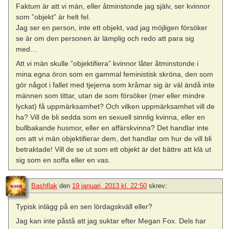
Faktum är att vi män, eller åtminstonde jag själv, ser kvinnor
som ”objekt” är helt fel.
Jag ser en person, inte ett objekt, vad jag möjligen försöker
se är om den personen är lämplig och redo att para sig
med…
Att vi män skulle ”objektifiera” kvinnor låter åtminstonde i
mina egna öron som en gammal feministisk skröna, den som
gör något i fallet med tjejerna som kråmar sig är väl ändå inte
männen som tittar, utan de som försöker (mer eller mindre
lyckat) få uppmärksamhet? Och vilken uppmärksamhet vill de
ha? Vill de bli sedda som en sexuell sinnlig kvinna, eller en
bullbakande husmor, eller en affärskvinna? Det handlar inte
om att vi män objektifierar dem, det handlar om hur de vill bli
betraktade! Vill de se ut som ett objekt är det bättre att klä ut
sig som en soffa eller en vas.
Bashflak
den
19 januari, 2013 kl. 22:50
skrev:
Typisk inlägg på en sen lördagskväll eller?
Jag kan inte påstå att jag suktar efter Megan Fox. Dels har