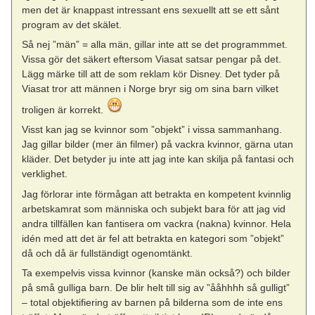
men det är knappast intressant ens sexuellt att se ett sånt
program av det skälet.
Så nej ”män” = alla män, gillar inte att se det programmmet.
Vissa gör det säkert eftersom Viasat satsar pengar på det.
Lägg märke till att de som reklam kör Disney. Det tyder på
Viasat tror att männen i Norge bryr sig om sina barn vilket
troligen är korrekt.
Visst kan jag se kvinnor som ”objekt” i vissa sammanhang.
Jag gillar bilder (mer än filmer) på vackra kvinnor, gärna utan
kläder. Det betyder ju inte att jag inte kan skilja på fantasi och
verklighet.
Jag förlorar inte förmågan att betrakta en kompetent kvinnlig
arbetskamrat som människa och subjekt bara för att jag vid
andra tillfällen kan fantisera om vackra (nakna) kvinnor. Hela
idén med att det är fel att betrakta en kategori som ”objekt”
då och då är fullständigt ogenomtänkt.
Ta exempelvis vissa kvinnor (kanske män också?) och bilder
på små gulliga barn. De blir helt till sig av ”ååhhhh så gulligt”
– total objektifiering av barnen på bilderna som de inte ens