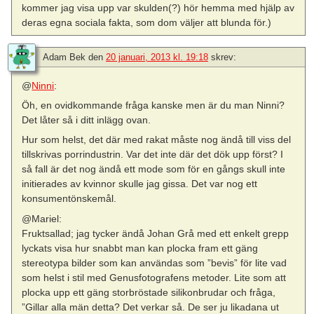
kommer jag visa upp var skulden(?) hör hemma med hjälp av
deras egna sociala fakta, som dom väljer att blunda för.)
Adam Bek
den
20 januari, 2013 kl. 19:18
skrev:
@
Ninni
:
Öh, en ovidkommande fråga kanske men är du man Ninni?
Det låter så i ditt inlägg ovan.
Hur som helst, det där med rakat måste nog ändå till viss del
tillskrivas porrindustrin. Var det inte där det dök upp först? I
så fall är det nog ändå ett mode som för en gångs skull inte
initierades av kvinnor skulle jag gissa. Det var nog ett
konsumentönskemål.
@Mariel:
Fruktsallad; jag tycker ändå Johan Grå med ett enkelt grepp
lyckats visa hur snabbt man kan plocka fram ett gäng
stereotypa bilder som kan användas som ”bevis” för lite vad
som helst i stil med Genusfotografens metoder. Lite som att
plocka upp ett gäng storbröstade silikonbrudar och fråga,
”Gillar alla män detta? Det verkar så. De ser ju likadana ut