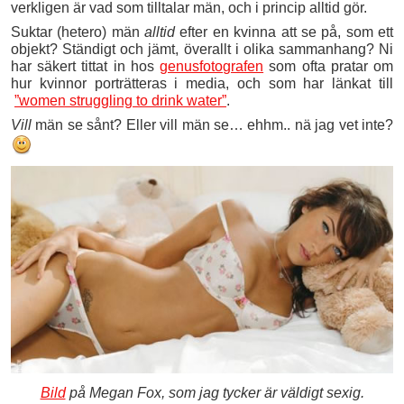
verkligen är vad som tilltalar män, och i princip alltid gör.
Suktar (hetero) män
alltid
efter en kvinna att se på, som ett
objekt? Ständigt och jämt, överallt i olika sammanhang? Ni
har säkert tittat in hos
genusfotografen
som ofta pratar om
hur kvinnor porträtteras i media, och som har länkat till
”women struggling to drink water”
.
Vill
män se sånt? Eller vill män se… ehhm.. nä jag vet inte?
Bild
på Megan Fox, som jag tycker är väldigt sexig.