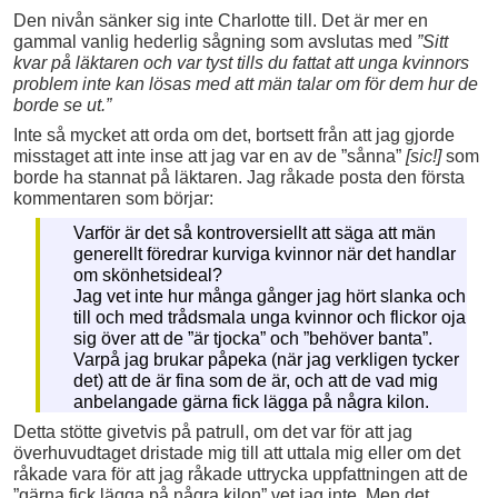
Den nivån sänker sig inte Charlotte till. Det är mer en
gammal vanlig hederlig sågning som avslutas med
”Sitt
kvar på läktaren och var tyst tills du fattat att unga kvinnors
problem inte kan lösas med att män talar om för dem hur de
borde se ut.”
Inte så mycket att orda om det, bortsett från att jag gjorde
misstaget att inte inse att jag var en av de ”sånna”
[sic!]
som
borde ha stannat på läktaren. Jag råkade posta den första
kommentaren som börjar:
Varför är det så kontroversiellt att säga att män
generellt föredrar kurviga kvinnor när det handlar
om skönhetsideal?
Jag vet inte hur många gånger jag hört slanka och
till och med trådsmala unga kvinnor och flickor oja
sig över att de ”är tjocka” och ”behöver banta”.
Varpå jag brukar påpeka (när jag verkligen tycker
det) att de är fina som de är, och att de vad mig
anbelangade gärna fick lägga på några kilon.
Detta stötte givetvis på patrull, om det var för att jag
överhuvudtaget dristade mig till att uttala mig eller om det
råkade vara för att jag råkade uttrycka uppfattningen att de
”gärna fick lägga på några kilon” vet jag inte. Men det