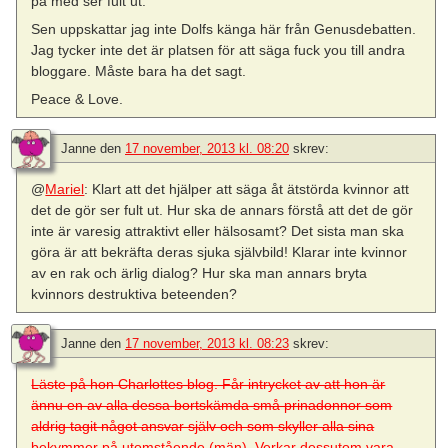
på med ser fult ut.
Sen uppskattar jag inte Dolfs känga här från Genusdebatten.
Jag tycker inte det är platsen för att säga fuck you till andra
bloggare. Måste bara ha det sagt.
Peace & Love.
Janne
den
17 november, 2013 kl. 08:20
skrev:
@
Mariel
: Klart att det hjälper att säga åt ätstörda kvinnor att
det de gör ser fult ut. Hur ska de annars förstå att det de gör
inte är varesig attraktivt eller hälsosamt? Det sista man ska
göra är att bekräfta deras sjuka självbild! Klarar inte kvinnor
av en rak och ärlig dialog? Hur ska man annars bryta
kvinnors destruktiva beteenden?
Janne
den
17 november, 2013 kl. 08:23
skrev:
Läste på hon Charlottes blog. Får intrycket av att hon är
ännu en av alla dessa bortskämda små prinadonnor som
aldrig tagit något ansvar själv och som skyller alla sina
bekymmer på utomstående (män). Verkar dessutom vara