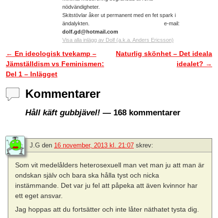
nödvändigheter.
Skitstövlar åker ut permanent med en fet spark i
ändalykten. e-mail:
dolf.gd@hotmail.com
Visa alla inlägg av Dolf (a.k.a. Anders Ericsson)
←
En ideologisk tvekamp –
Naturlig skönhet – Det ideala
Inläggsnavigering
Jämställdism vs Feminismen:
idealet?
→
Del 1 – Inlägget
Kommentarer
Håll käft gubbjävel!
— 168 kommentarer
J.G
den
16 november, 2013 kl. 21:07
skrev:
Som vit medelålders heterosexuell man vet man ju att man är
ondskan själv och bara ska hålla tyst och nicka
instämmande. Det var ju fel att påpeka att även kvinnor har
ett eget ansvar.
Jag hoppas att du fortsätter och inte låter näthatet tysta dig.