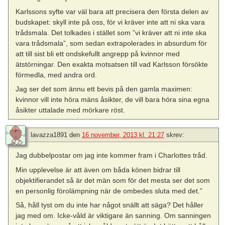
Karlssons syfte var väl bara att precisera den första delen av
budskapet: skyll inte på oss, för vi kräver inte att ni ska vara
trådsmala. Det tolkades i stället som ”vi kräver att ni inte ska
vara trådsmala”, som sedan extrapolerades in absurdum för
att till sist bli ett ondskefullt angrepp på kvinnor med
ätstörningar. Den exakta motsatsen till vad Karlsson försökte
förmedla, med andra ord.
Jag ser det som ännu ett bevis på den gamla maximen:
kvinnor vill inte höra mäns åsikter, de vill bara höra sina egna
åsikter uttalade med mörkare röst.
lavazza1891
den
16 november, 2013 kl. 21:27
skrev:
Jag dubbelpostar om jag inte kommer fram i Charlottes tråd.
Min upplevelse är att även om båda könen bidrar till
objektifierandet så är det män som för det mesta ser det som
en personlig förolämpning när de ombedes sluta med det.”
Så, håll tyst om du inte har något snällt att säga? Det håller
jag med om. Icke-våld är viktigare än sanning. Om sanningen