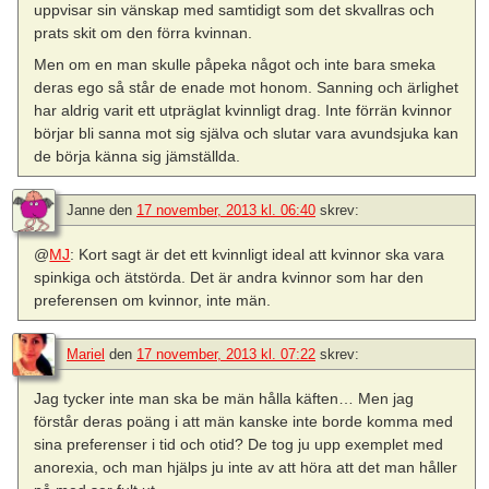
uppvisar sin vänskap med samtidigt som det skvallras och
prats skit om den förra kvinnan.
Men om en man skulle påpeka något och inte bara smeka
deras ego så står de enade mot honom. Sanning och ärlighet
har aldrig varit ett utpräglat kvinnligt drag. Inte förrän kvinnor
börjar bli sanna mot sig själva och slutar vara avundsjuka kan
de börja känna sig jämställda.
Janne
den
17 november, 2013 kl. 06:40
skrev:
@
MJ
: Kort sagt är det ett kvinnligt ideal att kvinnor ska vara
spinkiga och ätstörda. Det är andra kvinnor som har den
preferensen om kvinnor, inte män.
Mariel
den
17 november, 2013 kl. 07:22
skrev:
Jag tycker inte man ska be män hålla käften… Men jag
förstår deras poäng i att män kanske inte borde komma med
sina preferenser i tid och otid? De tog ju upp exemplet med
anorexia, och man hjälps ju inte av att höra att det man håller