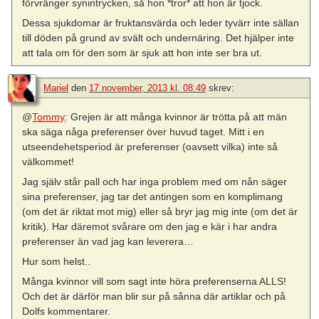
förvränger synintrycken, så hon *tror* att hon är tjock.
Dessa sjukdomar är fruktansvärda och leder tyvärr inte sällan
till döden på grund av svält och undernäring. Det hjälper inte
att tala om för den som är sjuk att hon inte ser bra ut.
Mariel
den
17 november, 2013 kl. 08:49
skrev:
@
Tommy
: Grejen är att många kvinnor är trötta på att män
ska säga någa preferenser över huvud taget. Mitt i en
utseendehetsperiod är preferenser (oavsett vilka) inte så
välkommet!
Jag själv står pall och har inga problem med om nån säger
sina preferenser, jag tar det antingen som en komplimang
(om det är riktat mot mig) eller så bryr jag mig inte (om det är
kritik). Har däremot svårare om den jag e kär i har andra
preferenser än vad jag kan leverera…
Hur som helst..
Många kvinnor vill som sagt inte höra preferenserna ALLS!
Och det är därför man blir sur på sånna där artiklar och på
Dolfs kommentarer.