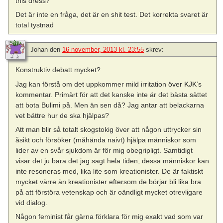
this dress?”
Det är inte en fråga, det är en shit test. Det korrekta svaret är
total tystnad
Johan
den
16 november, 2013 kl. 23:55
skrev:
Konstruktiv debatt mycket?
Jag kan förstå om det uppkommer mild irritation över KJK’s
kommentar. Primärt för att det kanske inte är det bästa sättet
att bota Bulimi på. Men än sen då? Jag antar att belackarna
vet bättre hur de ska hjälpas?
Att man blir så totalt skogstokig över att någon uttrycker sin
åsikt och försöker (måhända naivt) hjälpa människor som
lider av en svår sjukdom är för mig obegripligt. Samtidigt
visar det ju bara det jag sagt hela tiden, dessa människor kan
inte resoneras med, lika lite som kreationister. De är faktiskt
mycket värre än kreationister eftersom de börjar bli lika bra
på att förstöra vetenskap och är oändligt mycket otrevligare
vid dialog.
Någon feminist får gärna förklara för mig exakt vad som var