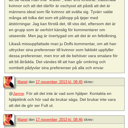
kvinnor och att det därför är oschysst att påstå att det är
männens ideal som får kvinnor att svälta sig. Tyvärr valde
många att tolka det som ett påhopp på tjejer med
ätstörningar. Jag kan förstå det, till viss del, eftersom det är
en grupp som är oerhört känslig för kommentarer om
utseende. Men jag är övertygad om att det är en feltolkning.
Likaså missuppfattade man ju Dolfs kommentar, om att han
uttrycker sina preferenser till kvinnor som faktiskt uppfyller
dessa preferenser, men tror att de behöver vara smalare för
att bli åtrådda. Det vändes till att han går omkring och
oombett pådyvlar sina preferenser på alla och envar.
Mariel
den
17 november, 2013 kl. 08:45
skrev:
@
Janne
: För att det inte är vad som hjälper. Kontakta en
hjälpklinik och hör vad de brukar säga. Det brukar inte vara
att det de gör ser Fult ut.
Mariel
den
17 november, 2013 kl. 08:46
skrev: