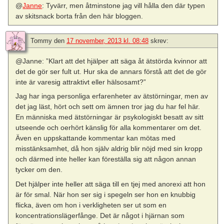
@
Janne
: Tyvärr, men åtminstone jag vill hålla den där typen
av skitsnack borta från den här bloggen.
Tommy
den
17 november, 2013 kl. 08:48
skrev:
@Janne: ”Klart att det hjälper att säga åt ätstörda kvinnor att
det de gör ser fult ut. Hur ska de annars förstå att det de gör
inte är varesig attraktivt eller hälsosamt?”
Jag har inga personliga erfarenheter av ätstörningar, men av
det jag läst, hört och sett om ämnen tror jag du har fel här.
En människa med ätstörningar är psykologiskt besatt av sitt
utseende och oerhört känslig för alla kommentarer om det.
Även en uppskattande kommentar kan mötas med
misstänksamhet, då hon själv aldrig blir nöjd med sin kropp
och därmed inte heller kan föreställa sig att någon annan
tycker om den.
Det hjälper inte heller att säga till en tjej med anorexi att hon
är för smal. När hon ser sig i spegeln ser hon en knubbig
flicka, även om hon i verkligheten ser ut som en
koncentrationslägerfånge. Det är något i hjärnan som