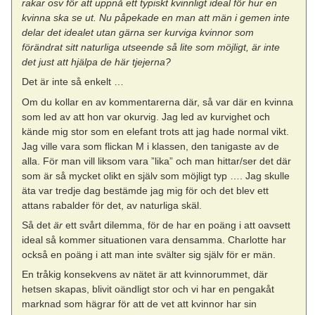
rakar osv för att uppnå ett typiskt kvinnligt ideal för hur en
kvinna ska se ut. Nu påpekade en man att män i gemen inte
delar det idealet utan gärna ser kurviga kvinnor som
förändrat sitt naturliga utseende så lite som möjligt, är inte
det just att hjälpa de här tjejerna?
Det är inte så enkelt …
Om du kollar en av kommentarerna där, så var där en kvinna
som led av att hon var okurvig. Jag led av kurvighet och
kände mig stor som en elefant trots att jag hade normal vikt.
Jag ville vara som flickan M i klassen, den tanigaste av de
alla. För man vill liksom vara ”lika” och man hittar/ser det där
som är så mycket olikt en själv som möjligt typ …. Jag skulle
äta var tredje dag bestämde jag mig för och det blev ett
attans rabalder för det, av naturliga skäl.
Så det
är
ett svårt dilemma, för de har en poäng i att oavsett
ideal så kommer situationen vara densamma. Charlotte har
också en poäng i att man inte svälter sig själv för er män.
En tråkig konsekvens av nätet är att kvinnorummet, där
hetsen skapas, blivit oändligt stor och vi har en pengakåt
marknad som hägrar för att de vet att kvinnor har sin