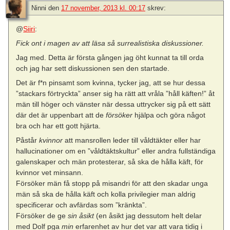
Ninni
den
17 november, 2013 kl. 00:17
skrev:
@
Siiri
:
Fick ont i magen av att läsa så surrealistiska diskussioner.
Jag med. Detta är första gången jag öht kunnat ta till orda
och jag har sett diskussionen sen den startade.
Det är f*n pinsamt som kvinna, tycker jag, att se hur dessa
”stackars förtryckta” anser sig ha rätt att vråla ”håll käften!” åt
män till höger och vänster när dessa uttrycker sig på ett sätt
där det är uppenbart att de
försöker
hjälpa och göra något
bra och har ett gott hjärta.
Påstår
kvinnor
att mansrollen leder till våldtäkter eller har
hallucinationer om en ”våldtäktskultur” eller andra fullständiga
galenskaper och män protesterar, så ska de hålla käft, för
kvinnor vet minsann.
Försöker män få stopp på misandri för att den skadar unga
män så ska de hålla käft och kolla privilegier man aldrig
specificerar och avfärdas som ”kränkta”.
Försöker de ge
sin åsikt
(en åsikt jag dessutom helt delar
med Dolf pga
min
erfarenhet av hur det var att vara tidig i