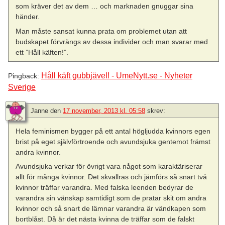
som kräver det av dem … och marknaden gnuggar sina
händer.
Man måste sansat kunna prata om problemet utan att
budskapet förvrängs av dessa individer och man svarar med
ett ”Håll käften!”.
Håll käft gubbjävel! - UmeNytt.se - Nyheter
Pingback:
Sverige
Janne
den
17 november, 2013 kl. 05:58
skrev:
Hela feminismen bygger på ett antal högljudda kvinnors egen
brist på eget självförtroende och avundsjuka gentemot främst
andra kvinnor.
Avundsjuka verkar för övrigt vara något som karaktäriserar
allt för många kvinnor. Det skvallras och jämförs så snart två
kvinnor träffar varandra. Med falska leenden bedyrar de
varandra sin vänskap samtidigt som de pratar skit om andra
kvinnor och så snart de lämnar varandra är vändkapen som
bortblåst. Då är det nästa kvinna de träffar som de falskt