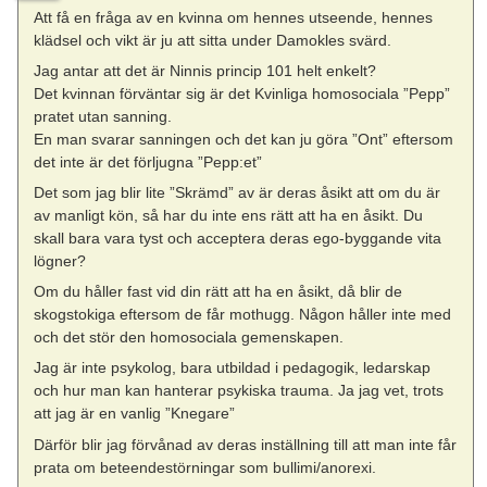
Att få en fråga av en kvinna om hennes utseende, hennes
klädsel och vikt är ju att sitta under Damokles svärd.
Jag antar att det är Ninnis princip 101 helt enkelt?
Det kvinnan förväntar sig är det Kvinliga homosociala ”Pepp”
pratet utan sanning.
En man svarar sanningen och det kan ju göra ”Ont” eftersom
det inte är det förljugna ”Pepp:et”
Det som jag blir lite ”Skrämd” av är deras åsikt att om du är
av manligt kön, så har du inte ens rätt att ha en åsikt. Du
skall bara vara tyst och acceptera deras ego-byggande vita
lögner?
Om du håller fast vid din rätt att ha en åsikt, då blir de
skogstokiga eftersom de får mothugg. Någon håller inte med
och det stör den homosociala gemenskapen.
Jag är inte psykolog, bara utbildad i pedagogik, ledarskap
och hur man kan hanterar psykiska trauma. Ja jag vet, trots
att jag är en vanlig ”Knegare”
Därför blir jag förvånad av deras inställning till att man inte får
prata om beteendestörningar som bullimi/anorexi.