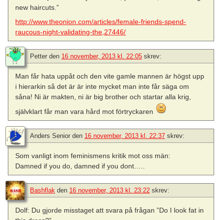
new haircuts.”
http://www.theonion.com/articles/female-friends-spend-
raucous-night-validating-the,27446/
Petter
den
16 november, 2013 kl. 22:05
skrev:
Man får hata uppåt och den vite gamle mannen är högst upp
i hierarkin så det är är inte mycket man inte får säga om
såna! Ni är makten, ni är big brother och startar alla krig,
självklart får man vara hård mot förtryckaren
Anders Senior
den
16 november, 2013 kl. 22:37
skrev:
Som vanligt inom feminismens kritik mot oss män:
Damned if you do, damned if you dont…..
Bashflak
den
16 november, 2013 kl. 23:22
skrev:
Dolf: Du gjorde misstaget att svara på frågan ”Do I look fat in