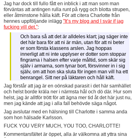
Jag har dock till fullo fått en inblick i att man som man
förväntas att antingen rulla runt på rygg och blotta strupen,
eller åtminstone hålla käft. För att citera Charlotte från
hennes uppföljande inlägg
”It’s my blog and I svär if jag
fucking vill det.”
:
Och bara så att det är alldeles klart; jag säger inte
det här bara för att ni är män, utan för att ni beter
er som första klassens arslen. Jag hoppas
innerligt att ni inte upplyser er dotter som stoppar
fingrarna i halsen efter varje måltid, som skär sig
själv i armarna, som tynar bort, försvinner in i sig
själv, om att hon ska sluta för ingen man vill ha ett
benrangel. Sitt ner på läktaren och håll käft.
Jag förstår att jag är en oönskad parasit i det här samhället
och helst borde kräla ner i närmsta hål och dö där. Hur som
helst, jag är alltför trött för att ägna mer tid åt det här just nu,
men jag kände att jag i alla fall behövde säga något.
Jag avslutar med en hälsning till Charlotte i samma anda
som hon hälsade Karlsson.
FUCK YOU VERY MUCH, YOU TOO, CHARLOTTE!
Kommentarsfältet är öppet, alla är välkomna att yttra sina