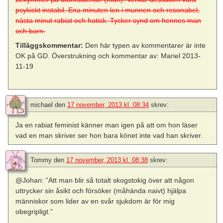
psykiskt instabil. Ena minuten len i munnen och resonabel,
nästa minut rabiat och hatisk. Tycker synd om hennes man
och barn.
Tilläggskommentar:
Den här typen av kommentarer är inte
OK på GD. Överstrukning och kommentar av: Mariel 2013-
11-19
michael
den
17 november, 2013 kl. 08:34
skrev:
Ja en rabiat feminist känner man igen på att om hon läser
vad en man skriver ser hon bara könet inte vad han skriver.
Tommy
den
17 november, 2013 kl. 08:38
skrev:
@Johan: ”Att man blir så totalt skogstokig över att någon
uttrycker sin åsikt och försöker (måhända naivt) hjälpa
människor som lider av en svår sjukdom är för mig
obegripligt.”