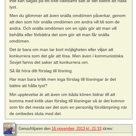
inte kan sägas på ett icke-våldsamt sätt är det bättre att hålla
tyst.
Men du glömmer att även snälla omdömen påverkar, genom
att den som hör snälla omdömen om andra vill bli som de
andra. Och snälla omdömen om en själv gör att man vill
behålla eller förbättra det som gör att man får snälla
omdömen.
Det är bara om man tar bort möjligheten eller viljan att
konkurrera som det går att lösa. Men även i kommunistiska
Sovjet fanns det saker att konkurrera om.
Så låt höra ditt förslag till lösning.
Har man bara kritik men inga förslag till lösningar är det
bättre att hålla tyst?
Min upplevelse är att även om båda könen bidrar till att
komma med kritik utan förslag till lösningar så är det kvinnor
som för det mesta ser det som en personlig förolämpning när
de ombedes sluta med det.
Genusföljaren
den
16 november, 2013 kl. 21:33
skrev: