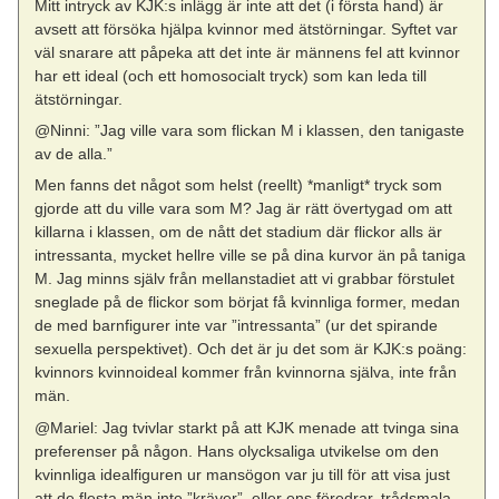
Mitt intryck av KJK:s inlägg är inte att det (i första hand) är
avsett att försöka hjälpa kvinnor med ätstörningar. Syftet var
väl snarare att påpeka att det inte är männens fel att kvinnor
har ett ideal (och ett homosocialt tryck) som kan leda till
ätstörningar.
@Ninni: ”Jag ville vara som flickan M i klassen, den tanigaste
av de alla.”
Men fanns det något som helst (reellt) *manligt* tryck som
gjorde att du ville vara som M? Jag är rätt övertygad om att
killarna i klassen, om de nått det stadium där flickor alls är
intressanta, mycket hellre ville se på dina kurvor än på taniga
M. Jag minns själv från mellanstadiet att vi grabbar förstulet
sneglade på de flickor som börjat få kvinnliga former, medan
de med barnfigurer inte var ”intressanta” (ur det spirande
sexuella perspektivet). Och det är ju det som är KJK:s poäng:
kvinnors kvinnoideal kommer från kvinnorna själva, inte från
män.
@Mariel: Jag tvivlar starkt på att KJK menade att tvinga sina
preferenser på någon. Hans olycksaliga utvikelse om den
kvinnliga idealfiguren ur mansögon var ju till för att visa just
att de flesta män inte ”kräver”, eller ens föredrar, trådsmala