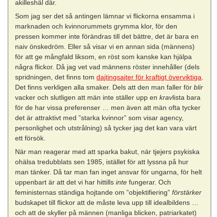
akilleshäl där.
Som jag ser det så antingen lämnar vi flickorna ensamma i
marknaden och kvinnorummets grymma klor, för den
pressen kommer inte förändras till det bättre, det är bara en
naiv önskedröm. Eller så visar vi en annan sida (männens)
för att ge mångfald liksom, en röst som kanske kan hjälpa
några flickor. Då jag vet vad männens röster innehåller (dels
spridningen, det finns tom
dajtingsajter för kraftigt överviktiga
.
Det finns verkligen alla smaker. Dels att den man faller för
blir
vacker och slutligen att män inte ställer upp en
krav
lista bara
för de har vissa preferenser … men även att män ofta tycker
det är attraktivt med ”starka kvinnor” som visar agency,
personlighet och utstrålning) så tycker jag det kan vara värt
ett försök.
När man reagerar med att sparka bakut, när tjejers psykiska
ohälsa tredubblats sen 1985, istället för att lyssna på hur
man tänker. Då tar man fan inget ansvar för ungarna, för helt
uppenbart är att det vi har hittills
inte
fungerar. Och
feministernas ständiga hojtande om ”objektifiering”
förstärker
budskapet till flickor att de måste leva upp till idealbildens …
och att de skyller på männen (manliga blicken, patriarkatet)