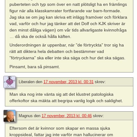
puberteten och typ som över en natt plötsligt ha en främlings
figur när alla klasskamrater fortfarande var barn-formade.
Jag ska se om jag kan skriva ett inlägg framöver och förklara
vad, varför och hur jag tänker att det Dolf och KJK skriver är
den minst dåliga vägen) om vår tids allvarligaste kvinnofråga
… då ska de också hålla käften.
Underordningen är uppenbar, när ”de förtryckta” tror sig ha
rätt att diktera hela debatten och bestämmer vad
”förtryckarna” ska eller inte ska säga och hur det ska sägas.
Pinsamt, bara så pinsamt.
Liberalen
den
17 november, 2013 kl. 00:31
skrev:
Man ska nog inte vänta sig att det klustret patologiska
offerkoftor ska mäkta att begripa vanlig logik och saklighet.
Magnus
den
17 november, 2013 kl. 00:46
skrev:
Eftersom det är kvinnor som skapar en massa sjuka
kroppsideal, fattar jag inte varför man hallucinerar om