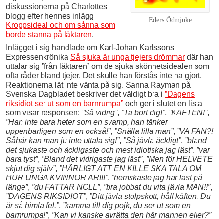
diskussionerna på Charlottes
blogg efter hennes inlägg
Eders Ödmjuke
Kroppsideal och om sånna som
borde stanna på läktaren
.
Inlägget i sig handlade om Karl-Johan Karlssons
Expressenkrönika
Så sjuka är unga tjejers drömmar
där han
uttalar sig ”från läktaren” om de sjuka skönhetsidealen som
ofta råder bland tjejer. Det skulle han förstås inte ha gjort.
Reaktionerna lät inte vänta på sig. Sanna Rayman på
Svenska Dagbladet beskriver det väldigt bra i
”Dagens
riksidiot ser ut som en barnrumpa”
och ger i slutet en lista
som visar responsen:
”Så vidrig”
,
”Ta bort dig!”
,
”KÄFTEN!”
,
”Han inte bara heter som en svamp, han tänker
uppenbarligen som en också!”
,
”Snälla lilla man”
,
”VA FAN?!
Såhär kan man ju inte uttala sig!”
,
”Så jävla äckligt”
,
”bland
det sjukaste och äckligaste och mest idiotiska jag läst”
,
”var
bara tyst”
,
”Bland det vidrigaste jag läst”
,
”Men för HELVETE
skjut dig själv”
,
”HÄRLIGT ATT EN KILLE SKA TALA OM
HUR UNGA KVINNOR ÄR!!!”
,
”hemskaste jag har läst på
länge”
,
”du FATTAR NOLL”
,
”bra jobbat du vita jävla MAN!!”
,
”DAGENS RIKSIDIOT”
,
”Ditt jävla stolpskott, håll käften. Du
är så himla fel.”
,
”kamma till dig pojk, du ser ut som en
barnrumpa!”
,
”Kan vi kanske avrätta den här mannen eller?”