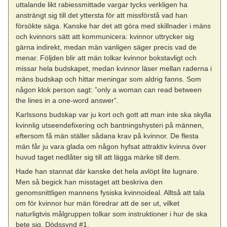
uttalande likt rabiessmittade vargar tycks verkligen ha
ansträngt sig till det yttersta för att missförstå vad han
försökte säga. Kanske har det att göra med skillnader i mäns
och kvinnors sätt att kommunicera: kvinnor uttrycker sig
gärna indirekt, medan män vanligen säger precis vad de
menar. Följden blir att män tolkar kvinnor bokstavligt och
missar hela budskapet, medan kvinnor läser mellan raderna i
mäns budskap och hittar meningar som aldrig fanns. Som
någon klok person sagt: ”only a woman can read between
the lines in a one-word answer”.
Karlssons budskap var ju kort och gott att man inte ska skylla
kvinnlig utseendefixering och bantningshysteri på männen,
eftersom få män ställer sådana krav på kvinnor. De flesta
män får ju vara glada om någon hyfsat attraktiv kvinna över
huvud taget nedlåter sig till att lägga märke till dem.
Hade han stannat där kanske det hela avlöpt lite lugnare.
Men så begick han misstaget att beskriva den
genomsnittligen mannens fysiska kvinnoideal. Alltså att tala
om för kvinnor hur män föredrar att de ser ut, vilket
naturligtvis målgruppen tolkar som instruktioner i hur de ska
bete sig. Dödssynd #1.