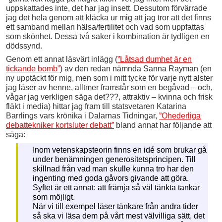
uppskattades inte, det har jag insett. Dessutom förvärrade
jag det hela genom att kläcka ur mig att jag tror att det finns
ett samband mellan hälsa/fertilitet och vad som uppfattas
som skönhet. Dessa två saker i kombination är tydligen en
dödssynd.
Genom ett annat läsvärt inlägg (
”Låtsad dumhet är en
tickande bomb”
) av den redan nämnda Sanna Rayman (en
ny upptäckt för mig, men som i mitt tycke för varje nytt alster
jag läser av henne, alltmer framstår som en begåvad – och,
vågar jag verkligen säga det???, attraktiv – kvinna och frisk
fläkt i media) hittar jag fram till statsvetaren Katarina
Barrlings vars krönika i Dalarnas Tidningar,
”Ohederliga
debattekniker kortsluter debatt”
bland annat har följande att
säga:
Inom vetenskapsteorin finns en idé som brukar gå
under benämningen generositetsprincipen. Till
skillnad från vad man skulle kunna tro har den
ingenting med goda gåvors givande att göra.
Syftet är ett annat: att främja så väl tänkta tankar
som möjligt.
När vi till exempel läser tänkare från andra tider
så ska vi läsa dem på vårt mest välvilliga sätt, det