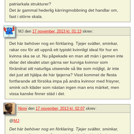
patriarkala strukturer?
Det är gammal hederlig kärringmobbning det handlar om,
fast i större skala.
MJ
den
17 november, 2013 kl. 01:13
skrev:
Det här behöver nog en förklaring. Tjejer svälter, sminkar,
rakar osv för att uppnå ett typiskt kvinnligt ideal för hur en
kvinna ska se ut. Nu påpekade en man att män i gemen inte
delar det idealet utan gärna ser kurviga kvinnor som
förändrat sitt naturliga utseende så lite som möjligt, är inte
det just att hjälpa de här tjejerna? Visst kommet de flesta
fortfarande att försöka impa på andra kvinnor med frisyrer,
smink och kläder som nästan ingen man ens märket, men
vissa kanske finner städ i det.
Ninni
den
17 november, 2013 kl. 02:07
skrev:
@
MJ
:
Det här behöver nog en förklaring. Tjejer svälter, sminkar,