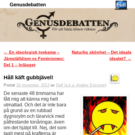
Genusdebatten
Hoppa till huvudinnehåll
Hoppa till sekundärt innehåll
←
En ideologisk tvekamp –
Naturlig skönhet – Det ideala
Inläggsnavigering
Jämställdism vs Feminismen:
idealet?
→
Del 1 – Inlägget
Håll käft gubbjävel!
Postat
16 november, 2013
av
Dolf (a.k.a. Anders Ericsson)
De senaste 48 timmarna har
fått mig att känna mig helt
utmattad. Och det är inte bara
på grund av en rubbad
dygnsrytm och lärarvick med
påfrestande tonåringar, även
om det hjälpt till. Nej, det som
tagit mest på krafterna är