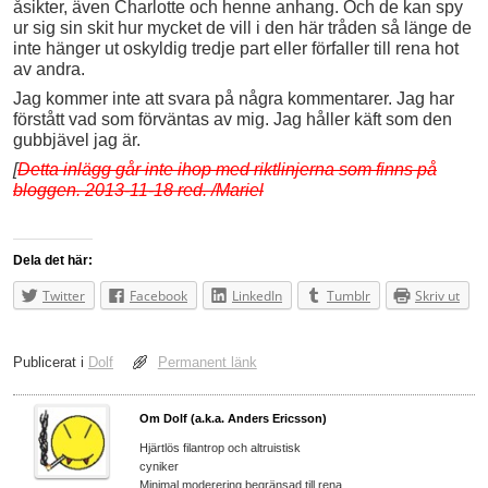
åsikter, även Charlotte och henne anhang. Och de kan spy
ur sig sin skit hur mycket de vill i den här tråden så länge de
inte hänger ut oskyldig tredje part eller förfaller till rena hot
av andra.
Jag kommer inte att svara på några kommentarer. Jag har
förstått vad som förväntas av mig. Jag håller käft som den
gubbjävel jag är.
[
Detta inlägg går inte ihop med riktlinjerna som finns på
bloggen. 2013-11-18 red. /Mariel
Dela det här:
Twitter
Facebook
LinkedIn
Tumblr
Skriv ut
Publicerat i
Dolf
Permanent länk
Om Dolf (a.k.a. Anders Ericsson)
Hjärtlös filantrop och altruistisk
cyniker
Minimal moderering begränsad till rena