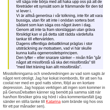
vill säga inte börja med att haka upp oss på att de
företräder ett synsätt som är främmande för den tid
vi lever i.
Vi är alltså generösa i vår tolkning, inte för att vara
bussiga, utan för att inte i onödan sortera bort
sådant som kan säga oss något även i dag.
Genom att inte ta fram storsläggan utan gräva
försiktigt kan vi på detta sätt rädda värdefulla
tankar till eftervärlden.
Dagens offentliga debattklimat präglas i stor
utsträckning av motsatsen, vad vi här skulle
kunna kalla ogenerositetsprincipen.
Den lyfter – eller snarare sänker – nivån från ”går
något att missförstå så ska det missförstås” till
”med litet träning kan allt missförstås”.
Misstolkningarna och snedvredningen av vad som sagts är
något rent otroligt. Jag har kokat inombords, för att sen ha
coolat ner med en god natts sömn, följd av en kortare
depression. Jag hoppas verkligen att ingen som kommer in
på GenusDebatten känner sig bemött på samma sätt när
han/hon försöker göra sig hörd i våra kommentarsfält (jag
sänder en stilla tanke till
Katarina
som brände sig hos oss
för ett par månader sen).