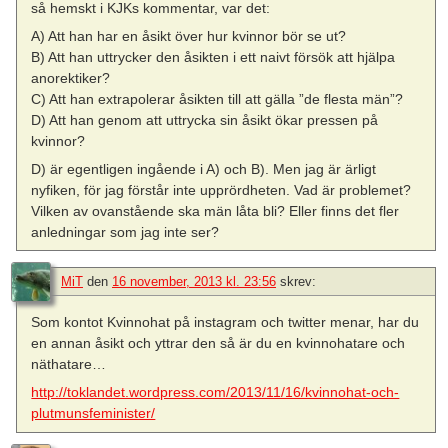
så hemskt i KJKs kommentar, var det:
A) Att han har en åsikt över hur kvinnor bör se ut?
B) Att han uttrycker den åsikten i ett naivt försök att hjälpa
anorektiker?
C) Att han extrapolerar åsikten till att gälla ”de flesta män”?
D) Att han genom att uttrycka sin åsikt ökar pressen på
kvinnor?
D) är egentligen ingående i A) och B). Men jag är ärligt
nyfiken, för jag förstår inte upprördheten. Vad är problemet?
Vilken av ovanstående ska män låta bli? Eller finns det fler
anledningar som jag inte ser?
MiT
den
16 november, 2013 kl. 23:56
skrev:
Som kontot Kvinnohat på instagram och twitter menar, har du
en annan åsikt och yttrar den så är du en kvinnohatare och
näthatare…
http://toklandet.wordpress.com/2013/11/16/kvinnohat-och-
plutmunsfeminister/