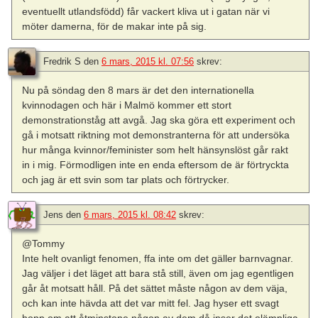
eventuellt utlandsfödd) får vackert kliva ut i gatan när vi
möter damerna, för de makar inte på sig.
Fredrik S
den
6 mars, 2015 kl. 07:56
skrev:
Nu på söndag den 8 mars är det den internationella
kvinnodagen och här i Malmö kommer ett stort
demonstrationståg att avgå. Jag ska göra ett experiment och
gå i motsatt riktning mot demonstranterna för att undersöka
hur många kvinnor/feminister som helt hänsynslöst går rakt
in i mig. Förmodligen inte en enda eftersom de är förtryckta
och jag är ett svin som tar plats och förtrycker.
Jens
den
6 mars, 2015 kl. 08:42
skrev:
@Tommy
Inte helt ovanligt fenomen, ffa inte om det gäller barnvagnar.
Jag väljer i det läget att bara stå still, även om jag egentligen
går åt motsatt håll. På det sättet måste någon av dem väja,
och kan inte hävda att det var mitt fel. Jag hyser ett svagt
hopp om att åtminstone någon av dem då inser det olämpliga