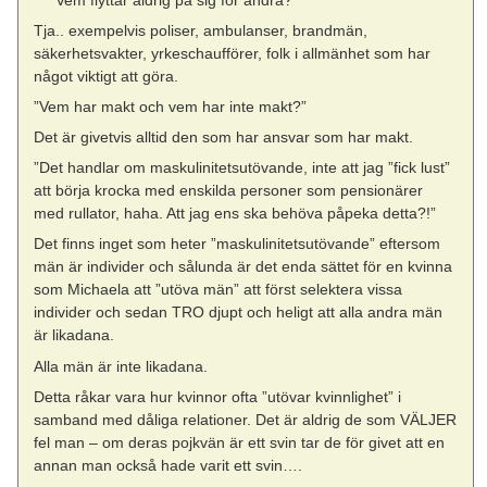
Tja.. exempelvis poliser, ambulanser, brandmän,
säkerhetsvakter, yrkeschaufförer, folk i allmänhet som har
något viktigt att göra.
”Vem har makt och vem har inte makt?”
Det är givetvis alltid den som har ansvar som har makt.
”Det handlar om maskulinitetsutövande, inte att jag ”fick lust”
att börja krocka med enskilda personer som pensionärer
med rullator, haha. Att jag ens ska behöva påpeka detta?!”
Det finns inget som heter ”maskulinitetsutövande” eftersom
män är individer och sålunda är det enda sättet för en kvinna
som Michaela att ”utöva män” att först selektera vissa
individer och sedan TRO djupt och heligt att alla andra män
är likadana.
Alla män är inte likadana.
Detta råkar vara hur kvinnor ofta ”utövar kvinnlighet” i
samband med dåliga relationer. Det är aldrig de som VÄLJER
fel man – om deras pojkvän är ett svin tar de för givet att en
annan man också hade varit ett svin….