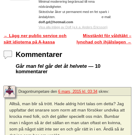
Minimal moderering begränsad till rena
nödvändigheter.
Skitstövlar åker ut permanent med en fet spark i
ändalykten. e-mail:
dolf.gd@hotmail.com
Visa alla inlägg av Dolf (a.k.a. Anders Ericsson)
←
Lägg ner public service och
Misstänkt för våldtäkt –
Inläggsnavigering
sätt idioterna på A-kassa
lynchad och ihjälslagen
→
Kommentarer
Går man fel går det åt helvete
— 10
kommentarer
Dragontrumpetare
den
6 mars, 2015 kl. 03:34
skrev:
Alltså, man blir så trött. Hade aldrig hört talas om detta? Jag
uppfattar det snarare som norm att man försöker undvika att
krocka med folk, och det gäller speciellt oss män. Bumbar
man i någon så är det sällan en man utan oftast en kvinna,
som på något sätt inte ser en och går rätt in i en. Ändå så är