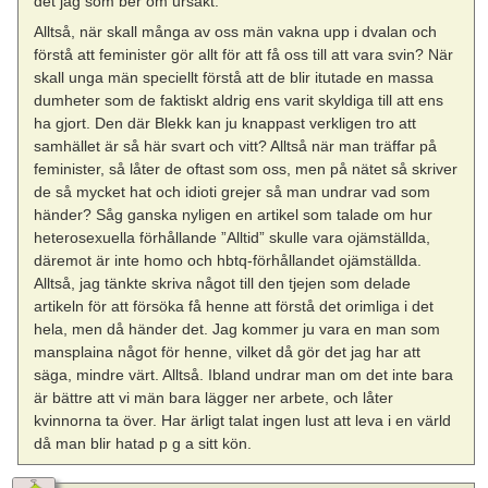
det jag som ber om ursäkt.
Alltså, när skall många av oss män vakna upp i dvalan och
förstå att feminister gör allt för att få oss till att vara svin? När
skall unga män speciellt förstå att de blir itutade en massa
dumheter som de faktiskt aldrig ens varit skyldiga till att ens
ha gjort. Den där Blekk kan ju knappast verkligen tro att
samhället är så här svart och vitt? Alltså när man träffar på
feminister, så låter de oftast som oss, men på nätet så skriver
de så mycket hat och idioti grejer så man undrar vad som
händer? Såg ganska nyligen en artikel som talade om hur
heterosexuella förhållande ”Alltid” skulle vara ojämställda,
däremot är inte homo och hbtq-förhållandet ojämställda.
Alltså, jag tänkte skriva något till den tjejen som delade
artikeln för att försöka få henne att förstå det orimliga i det
hela, men då händer det. Jag kommer ju vara en man som
mansplaina något för henne, vilket då gör det jag har att
säga, mindre värt. Alltså. Ibland undrar man om det inte bara
är bättre att vi män bara lägger ner arbete, och låter
kvinnorna ta över. Har ärligt talat ingen lust att leva i en värld
då man blir hatad p g a sitt kön.