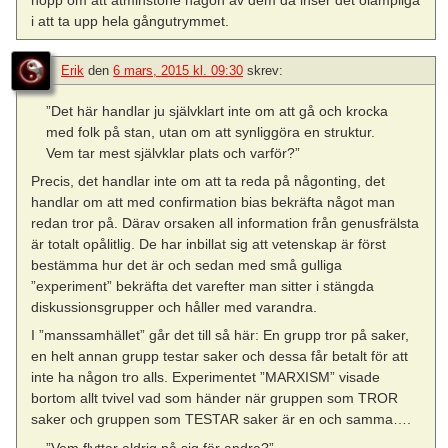
i att ta upp hela gångutrymmet.
Erik
den
6 mars, 2015 kl. 09:30
skrev:
”Det här handlar ju självklart inte om att gå och krocka
med folk på stan, utan om att synliggöra en struktur.
Vem tar mest självklar plats och varför?”
Precis, det handlar inte om att ta reda på någonting, det
handlar om att med confirmation bias bekräfta något man
redan tror på. Därav orsaken all information från genusfrälsta
är totalt opålitlig. De har inbillat sig att vetenskap är först
bestämma hur det är och sedan med små gulliga
”experiment” bekräfta det varefter man sitter i stängda
diskussionsgrupper och håller med varandra.
I ”manssamhället” går det till så här: En grupp tror på saker,
en helt annan grupp testar saker och dessa får betalt för att
inte ha någon tro alls. Experimentet ”MARXISM” visade
bortom allt tvivel vad som händer när gruppen som TROR
saker och gruppen som TESTAR saker är en och samma….
”Vem flyttar aldrig på sig för andra?”