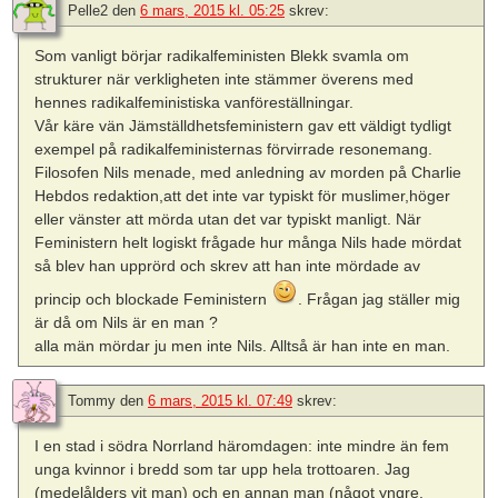
Pelle2
den
6 mars, 2015 kl. 05:25
skrev:
Som vanligt börjar radikalfeministen Blekk svamla om
strukturer när verkligheten inte stämmer överens med
hennes radikalfeministiska vanföreställningar.
Vår käre vän Jämställdhetsfeministern gav ett väldigt tydligt
exempel på radikalfeministernas förvirrade resonemang.
Filosofen Nils menade, med anledning av morden på Charlie
Hebdos redaktion,att det inte var typiskt för muslimer,höger
eller vänster att mörda utan det var typiskt manligt. När
Feministern helt logiskt frågade hur många Nils hade mördat
så blev han upprörd och skrev att han inte mördade av
princip och blockade Feministern
. Frågan jag ställer mig
är då om Nils är en man ?
alla män mördar ju men inte Nils. Alltså är han inte en man.
Tommy
den
6 mars, 2015 kl. 07:49
skrev:
I en stad i södra Norrland häromdagen: inte mindre än fem
unga kvinnor i bredd som tar upp hela trottoaren. Jag
(medelålders vit man) och en annan man (något yngre,