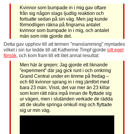
Kvinnor som bumpade in i mig gav oftare
från sig någon slags ljudlig reaktion och
fortsatte sedan på sin väg. Men jag kunde
förmodligen räkna på fingrarna antalet
kvinnor som bumpade in i mig, och antalet
män som inte gjorde det.
Detta gav upphov till att termen ”manslamming” myntades
vilket i sin tur ledde till att Katherine Timpf gjorde
sitt eget
försök
, och kom fram till ett litet annat resultat:
Men här är grejen: Jag gjorde ett liknande
”experiment” där jag gick runt i och omkring
Grand Central under en timme på fredag –
och 66 kvinnor sprang in i mig jämfört med
bara 23 män. Visst, det var mer än 23 killar
som kom rätt nära inpå innan de flyttade sig
ur vägen, men i slutänden verkade de rädda
att de skulle springa omkull mig och flyttade
sig ur min väg.