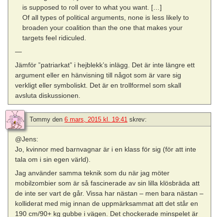
is supposed to roll over to what you want. […]
Of all types of political arguments, none is less likely to
broaden your coalition than the one that makes your
targets feel ridiculed.
—
Jämför ”patriarkat” i hejblekk’s inlägg. Det är inte längre ett
argument eller en hänvisning till något som är vare sig
verkligt eller symboliskt. Det är en trollformel som skall
avsluta diskussionen.
Tommy
den
6 mars, 2015 kl. 19:41
skrev:
@Jens:
Jo, kvinnor med barnvagnar är i en klass för sig (för att inte
tala om i sin egen värld).
Jag använder samma teknik som du när jag möter
mobilzombier som är så fascinerade av sin lilla klösbräda att
de inte ser vart de går. Vissa har nästan – men bara nästan –
kolliderat med mig innan de uppmärksammat att det står en
190 cm/90+ kg gubbe i vägen. Det chockerade minspelet är