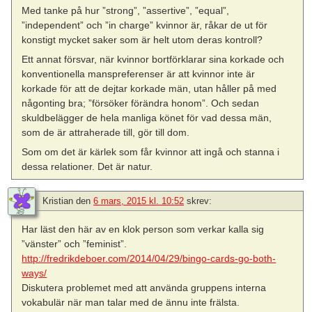
Med tanke på hur ”strong”, ”assertive”, ”equal”,
”independent” och ”in charge” kvinnor är, råkar de ut för
konstigt mycket saker som är helt utom deras kontroll?
Ett annat försvar, när kvinnor bortförklarar sina korkade och
konventionella manspreferenser är att kvinnor inte är
korkade för att de dejtar korkade män, utan håller på med
någonting bra; ”försöker förändra honom”. Och sedan
skuldbelägger de hela manliga könet för vad dessa män,
som de är attraherade till, gör till dom.
Som om det är kärlek som får kvinnor att ingå och stanna i
dessa relationer. Det är natur.
Kristian
den
6 mars, 2015 kl. 10:52
skrev:
Har läst den här av en klok person som verkar kalla sig
”vänster” och ”feminist”.
http://fredrikdeboer.com/2014/04/29/bingo-cards-go-both-
ways/
Diskutera problemet med att använda gruppens interna
vokabulär när man talar med de ännu inte frälsta.