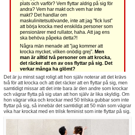
plats och varför? Vem flyttar aldrig på sig för
andra? Vem har makt och vem har inte
makt? Det handlar om
maskulinitetsutövande, inte att jag ”fick lust”
att börja krocka med enskilda personer som
pensionärer med rullator, haha. Att jag ens
ska behöva påpeka detta?!
Några män menade att ”jag kommer att
krocka mycket, vilken onödig grej”.
Men
man är alltid två personer om att krocka,
det räcker att en av oss flyttar på sig. Det
verkar många ha glömt?
Det är ju minst sagt roligt att hon själv noterar att det krävs
två för att krocka och att det räcker att en flyttar på sig, men
samtidigt missar att det inte bara är den andre som krockar
och vägrar flytta på sig utan att hon själv är lika skyldig. Om
hon vägrar vika och krockar med 50 trilska gubbar som inte
flyttar på sig, så innebär det samtidigt att 50 män som vägrar
vika har krockat med en trilsk feminist som inte flyttar på sig.