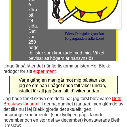
e
köra
på
fel
sida.
Det
Eders Ödmjuke granskar
var
fotgängandets ädla konst
250
höge
rbilister som krockade med mig. Vilket
bevisar att högern är hänsynslös.
Ungefär så låter det när fjortiskommunisten Hej Blekk
redogör för sitt
experiment
:
Varje gång en man går mot mig på stan ska
jag se om han i något enda fall viker undan,
istället för att jag (som alltid) viker undan.
Jag hade tänkt skriva om detta när jag först blev varse
Beth
Breslaws förlaga
till denna dumhet i januari, men glömde av
det tills nu Hej Blekk gjorde det aktuellt igen. I
ursprungsexperimentet (som tydligen pågick under
november och en stor del av december) konstaterade Beth
Breslaw: