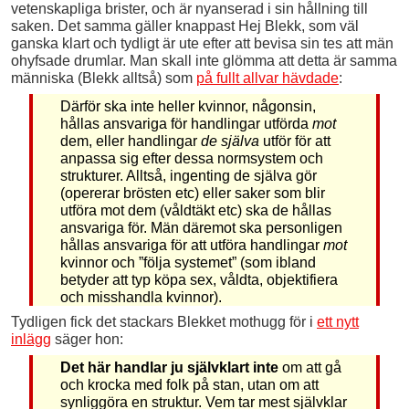
vetenskapliga brister, och är nyanserad i sin hållning till
saken. Det samma gäller knappast Hej Blekk, som väl
ganska klart och tydligt är ute efter att bevisa sin tes att män
ohyfsade drumlar. Man skall inte glömma att detta är samma
människa (Blekk alltså) som
på fullt allvar hävdade
:
Därför ska inte heller kvinnor, någonsin,
hållas ansvariga för handlingar utförda
mot
dem, eller handlingar
de själva
utför för att
anpassa sig efter dessa normsystem och
strukturer. Alltså, ingenting de själva gör
(opererar brösten etc) eller saker som blir
utföra mot dem (våldtäkt etc) ska de hållas
ansvariga för. Män däremot ska personligen
hållas ansvariga för att utföra handlingar
mot
kvinnor och ”följa systemet” (som ibland
betyder att typ köpa sex, våldta, objektifiera
och misshandla kvinnor).
Tydligen fick det stackars Blekket mothugg för i
ett nytt
inlägg
säger hon:
Det här handlar ju självklart inte
om att gå
och krocka med folk på stan, utan om att
synliggöra en struktur. Vem tar mest självklar