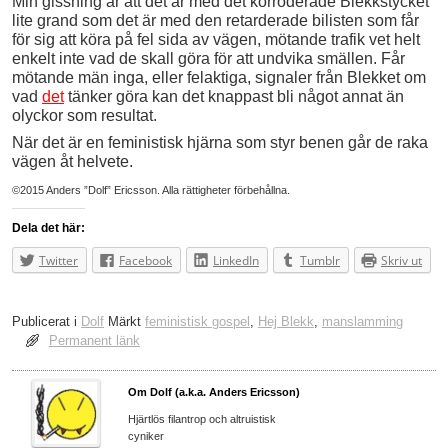
Min gissning är att det är med det korroderade Blekkstycket
lite grand som det är med den retarderade bilisten som får
för sig att köra på fel sida av vägen, mötande trafik vet helt
enkelt inte vad de skall göra för att undvika smällen. Får
mötande män inga, eller felaktiga, signaler från Blekket om
vad
det
tänker göra kan det knappast bli något annat än
olyckor som resultat.
När det är en feministisk hjärna som styr benen går de raka
vägen åt helvete.
©2015 Anders ”Dolf” Ericsson. Alla rättigheter förbehållna.
Dela det här:
Twitter
Facebook
LinkedIn
Tumblr
Skriv ut
Publicerat i
Dolf
Märkt
feministisk gospel
,
Hej Blekk
,
manslamming
Permanent länk
Om Dolf (a.k.a. Anders Ericsson)
Hjärtlös filantrop och altruistisk
cyniker