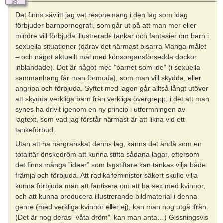
Det finns såviitt jag vet resonemang i den lag som idag
förbjuder barnpornografi, som går ut på att man mer eller
mindre vill förbjuda illustrerade tankar och fantasier om barn i
sexuella situationer (därav det närmast bisarra Manga-målet
– och något aktuellt mål med könsorgansförsedda dockor
inblandade). Det är något med ”barnet som ide” (i sexuella
sammanhang får man förmoda), som man vill skydda, eller
angripa och förbjuda. Syftet med lagen går alltså långt utöver
att skydda verkliga barn från verkliga övergrepp, i det att man
synes ha drivit igenom en ny princip i utformningen av
lagtext, som vad jag förstår närmast är att likna vid ett
tankeförbud.
Utan att ha närgranskat denna lag, känns det ändå som en
totalitär önskedröm att kunna stifta sådana lagar, eftersom
det finns många ”ideer” som lagstiftare kan tänkas vilja både
främja och förbjuda. Att radikalfeminister säkert skulle vilja
kunna förbjuda män att fantisera om att ha sex med kvinnor,
och att kunna producera illustrerande bildmaterial i denna
genre (med verkliga kvinnor eller ej), kan man nog utgå ifrån.
(Det är nog deras ”våta dröm”, kan man anta…) Gissningsvis