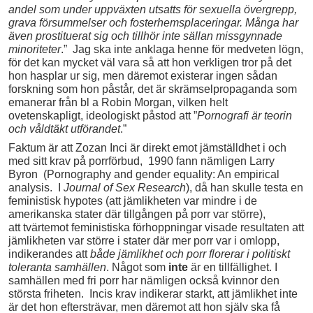
andel som under uppväxten utsatts för sexuella övergrepp,
grava försummelser och fosterhemsplaceringar. Många har
även prostituerat sig och tillhör inte sällan missgynnade
minoriteter
.” Jag ska inte anklaga henne för medveten lögn,
för det kan mycket väl vara så att hon verkligen tror på det
hon hasplar ur sig, men däremot existerar ingen sådan
forskning som hon påstår, det är skrämselpropaganda som
emanerar från bl a Robin Morgan, vilken helt
ovetenskapligt, ideologiskt påstod att ”
Pornografi är teorin
och våldtäkt utförandet
.”
Faktum är att Zozan Inci är direkt emot jämställdhet i och
med sitt krav på porrförbud, 1990 fann nämligen Larry
Byron (Pornography and gender equality: An empirical
analysis. I
Journal of Sex Research
), då han skulle testa en
feministisk hypotes (att jämlikheten var mindre i de
amerikanska stater där tillgången på porr var större),
att tvärtemot feministiska förhoppningar visade resultaten att
jämlikheten var större i stater där mer porr var i omlopp,
indikerandes att
både jämlikhet och porr florerar i politiskt
toleranta samhällen
. Något som
inte
är en tillfällighet. I
samhällen med fri porr har nämligen också kvinnor den
största friheten. Incis krav indikerar starkt, att jämlikhet inte
är det hon eftersträvar, men däremot att hon själv ska få