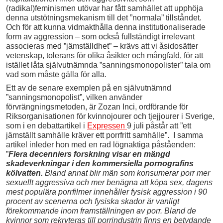
(radikal)feminismen utövar har fått samhället att upphöja
denna utstötningsmekanism till det ”normala” tillståndet.
Och för att kunna vidmakthålla denna institutionaliserade
form av aggression – som också fullständigt irrelevant
associeras med ”jämställdhet” – krävs att vi åsidosätter
vetenskap, tolerans för olika åsikter och mångfald, för att
istället låta självutnämnda ”sanningsmonopolister” tala om
vad som måste gälla för alla.
Ett av de senare exemplen på en självutnämnd
”sanningsmonopolist”, vilken använder
förvrängningsmetoden, är Zozan Inci, ordförande för
Riksorganisationen för kvinnojourer och tjejjourer i Sverige,
som i en debattartikel i
Expressen
9 juli påstår att ”ett
jämställt samhälle kräver ett porrfritt samhälle”. I samma
artikel inleder hon med en rad lögnaktiga påståenden:
”
Flera decenniers forskning visar en mängd
skadeverkningar i den kommersiella pornografins
kölvatten
.
Bland annat blir män som konsumerar porr mer
sexuellt aggressiva och mer benägna att köpa sex, dagens
mest populära porrfilmer innehåller fysisk aggression i 90
procent av scenerna och fysiska skador är vanligt
förekommande inom framställningen av porr. Bland de
kvinnor som rekryteras till porrindustrin finns en betydande