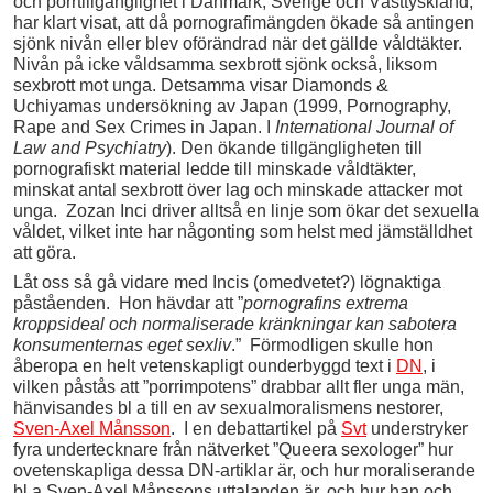
och porrtillgänglighet i Danmark, Sverige och Västtyskland,
har klart visat, att då pornografimängden ökade så antingen
sjönk nivån eller blev oförändrad när det gällde våldtäkter.
Nivån på icke våldsamma sexbrott sjönk också, liksom
sexbrott mot unga. Detsamma visar Diamonds &
Uchiyamas undersökning av Japan (1999, Pornography,
Rape and Sex Crimes in Japan. I
International Journal of
Law and Psychiatry
). Den ökande tillgängligheten till
pornografiskt material ledde till minskade våldtäkter,
minskat antal sexbrott över lag och minskade attacker mot
unga. Zozan Inci driver alltså en linje som ökar det sexuella
våldet, vilket inte har någonting som helst med jämställdhet
att göra.
Låt oss så gå vidare med Incis (omedvetet?) lögnaktiga
påståenden. Hon hävdar att ”
pornografins extrema
kroppsideal och normaliserade kränkningar kan sabotera
konsumenternas eget sexliv
.” Förmodligen skulle hon
åberopa en helt vetenskapligt ounderbyggd text i
DN
, i
vilken påstås att ”porrimpotens” drabbar allt fler unga män,
hänvisandes bl a till en av sexualmoralismens nestorer,
Sven-Axel Månsson
. I en debattartikel på
Svt
understryker
fyra undertecknare från nätverket ”Queera sexologer” hur
ovetenskapliga dessa DN-artiklar är, och hur moraliserande
bl a Sven-Axel Månssons uttalanden är, och hur han och