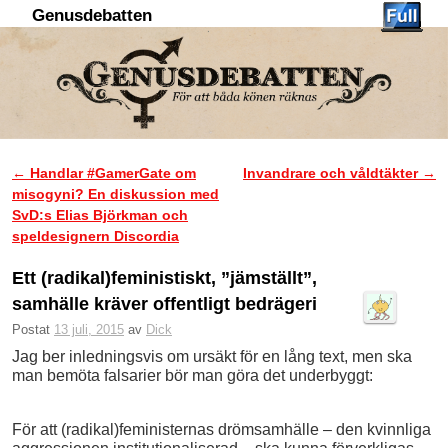
Genusdebatten
Hoppa till huvudinnehåll
Hoppa till sekundärt innehåll
←
Handlar #GamerGate om
Invandrare och våldtäkter
→
Inläggsnavigering
misogyni? En diskussion med
SvD:s Elias Björkman och
speldesignern Discordia
Ett (radikal)feministiskt, ”jämställt”,
samhälle kräver offentligt bedrägeri
Postat
13 juli, 2015
av
Dick
Jag ber inledningsvis om ursäkt för en lång text, men ska
man bemöta falsarier bör man göra det underbyggt:
För att (radikal)feministernas drömsamhälle – den kvinnliga