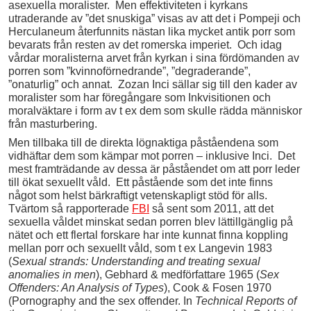
asexuella moralister. Men effektiviteten i kyrkans
utraderande av ”det snuskiga” visas av att det i Pompeji och
Herculaneum återfunnits nästan lika mycket antik porr som
bevarats från resten av det romerska imperiet. Och idag
vårdar moralisterna arvet från kyrkan i sina fördömanden av
porren som ”kvinnoförnedrande”, ”degraderande”,
”onaturlig” och annat. Zozan Inci sällar sig till den kader av
moralister som har föregångare som Inkvisitionen och
moralväktare i form av t ex dem som skulle rädda människor
från masturbering.
Men tillbaka till de direkta lögnaktiga påståendena som
vidhäftar dem som kämpar mot porren – inklusive Inci. Det
mest framträdande av dessa är påståendet om att porr leder
till ökat sexuellt våld. Ett påstående som det inte finns
något som helst bärkraftigt vetenskapligt stöd för alls.
Tvärtom så rapporterade
FBI
så sent som 2011, att det
sexuella våldet minskat sedan porren blev lättillgänglig på
nätet och ett flertal forskare har inte kunnat finna koppling
mellan porr och sexuellt våld, som t ex Langevin 1983
(
Sexual strands: Understanding and treating sexual
anomalies in men
), Gebhard & medförfattare 1965 (
Sex
Offenders: An Analysis of Types
), Cook & Fosen 1970
(Pornography and the sex offender. In
Technical Reports of