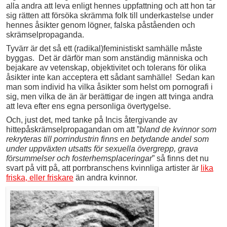
alla andra att leva enligt hennes uppfattning och att hon tar
sig rätten att försöka skrämma folk till underkastelse under
hennes åsikter genom lögner, falska påståenden och
skrämselpropaganda.
Tyvärr är det så ett (radikal)feministiskt samhälle måste
byggas. Det är därför man som anständig människa och
bejakare av vetenskap, objektivitet och tolerans för olika
åsikter inte kan acceptera ett sådant samhälle! Sedan kan
man som individ ha vilka åsikter som helst om pornografi i
sig, men vilka de än är berättigar de ingen att tvinga andra
att leva efter ens egna personliga övertygelse.
Och, just det, med tanke på Incis återgivande av
hittepåskrämselpropagandan om att ”
bland de kvinnor som
rekryteras till porrindustrin finns en betydande andel som
under uppväxten utsatts för sexuella övergrepp, grava
försummelser och fosterhemsplaceringar
” så finns det nu
svart på vitt på, att porrbranschens kvinnliga artister är
lika
friska, eller friskare
än andra kvinnor.