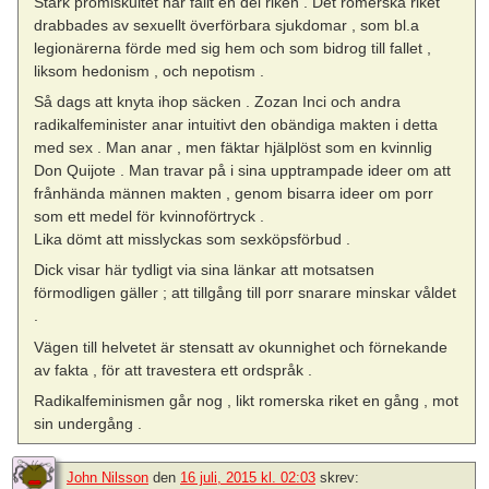
Stark promiskuitet har fällt en del riken . Det romerska riket
drabbades av sexuellt överförbara sjukdomar , som bl.a
legionärerna förde med sig hem och som bidrog till fallet ,
liksom hedonism , och nepotism .
Så dags att knyta ihop säcken . Zozan Inci och andra
radikalfeminister anar intuitivt den obändiga makten i detta
med sex . Man anar , men fäktar hjälplöst som en kvinnlig
Don Quijote . Man travar på i sina upptrampade ideer om att
frånhända männen makten , genom bisarra ideer om porr
som ett medel för kvinnoförtryck .
Lika dömt att misslyckas som sexköpsförbud .
Dick visar här tydligt via sina länkar att motsatsen
förmodligen gäller ; att tillgång till porr snarare minskar våldet
.
Vägen till helvetet är stensatt av okunnighet och förnekande
av fakta , för att travestera ett ordspråk .
Radikalfeminismen går nog , likt romerska riket en gång , mot
sin undergång .
John Nilsson
den
16 juli, 2015 kl. 02:03
skrev: