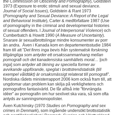
the Commission on Obscenity and Pornography
), Goldstein
1973 (Exposure to erotic stimuli and sexual deviance.
Journal of Social Issues
), Goldstein & Rant 1973
(
Pornography and Sexual Deviance: A Report of the Legal
and Behavioral Institute
), Carter & medförfattare 1987 (Use
of pornography in the criminal and developmental histories
of sexual offenders. I
Journal of Interpersonal Violence
) och
Cumberbatch & Howitt 1990 (
A Measure of Uncertainty
).
Snarare är sexualbrottslingar mindre konsumenter av porr
än andra. Även i Kanada kom en departementsstudie 1984
fram till att ”
Det finns inga bevis från systematisk forskning
tillgängliga som antyder ett orsakssammanhang mellan
pornografi och det kanadensiska samhällets moral…
[
och
inga
]
som antyder att ökning av speciella former av
avvikande uppförande, speglat i brottstrendstatistik (till
exempel våldtäkt) är orsaksmässigt relaterat till pornografi
”.
Nordiska rådets ministerrapport 2006 kom också fram till, att
ungdomar utan problem kan skilja på verklighetens och
pornografins fantasivärld. De får alltså inte ”förvrängda
idéer” av pornografin om hur sexlivet ska vara, så som ofta
antyds av sanningsmonopolister.
Även Kutchinsky (1970
Studies on Pornography and sex
crimes in Denmark
), som ingående undersökt brottsstatistik