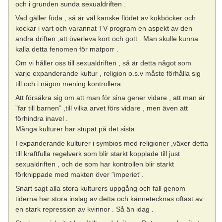
och i grunden sunda sexualdriften .
Vad gäller föda , så är väl kanske flödet av kokböcker och
kockar i vart och varannat TV-program en aspekt av den
andra driften ,att överleva kort och gott . Man skulle kunna
kalla detta fenomen för matporr .
Om vi håller oss till sexualdriften , så är detta något som
varje expanderande kultur , religion o.s.v måste förhålla sig
till och i någon mening kontrollera .
Att försäkra sig om att man för sina gener vidare , att man är
”far till barnen” ,till vilka arvet förs vidare , men även att
förhindra inavel .
Många kulturer har stupat på det sista .
I expanderande kulturer i symbios med religioner ,växer detta
till kraftfulla regelverk som blir starkt kopplade till just
sexualdriften , och de som har kontrollen blir starkt
förknippade med makten över ”imperiet”.
Snart sagt alla stora kulturers uppgång och fall genom
tiderna har stora inslag av detta och kännetecknas oftast av
en stark repression av kvinnor . Så än idag .