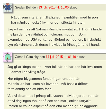
Grodan Boll
den
13 juli, 2015 kl. 15:00
skrev:
Något som inte är en tillfällighet. I samhällen med fri porr
har nämligen också kvinnor den största friheten.
Jag vill minnas att Salman Rushdie myntat ett 1:1 förhållande
mellan demokrati/frihet och tolerans mot porr. Som i
exemplet med USA verkar porrförbud och generellt inskränkt
syn på kvinnors och deras individuella frihet gå hand i hand.
Göran i Gamleby
den
14 juli, 2015 kl. 01:19
skrev:
Jag gillar långa texter , i vart fall när de har den här kvaliteten
. Läsvärt i en viktig fråga
Har några blygsamma funderingar runt det här ;
Människan har , som allt levande , två basala drifter;
fortplantnig och att hitta föda .
Vad vi delar med i princip alla vuxna individer jorden runt är
att vi daglingen tänker på sex och mat , enkelt uttryckt.
Porren är väl en aspekt på den ena av den grundläggande