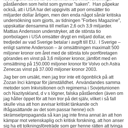
påståenden som helst som gynnar ”saken”. Han påpekar
också, att i USA har det uppgivits att porr omsätter tio
miljarder dollar årligen, men den enda något sånär kritiska
undersökning som gjorts, av tidningen ”Forbes Magazine”,
uppskattar densamma till mellan 2,6 och 3,9 miljarder.
Mattias Andersson understryker, att de största tio
porrbolagen i USA omsätter drygt en miljard dollar, en
tredjedel av vad Sverige betalar i avgift till EU. I Sverige –
enligt samme Andersson – är omsättningen maximalt 500
miljoner kronor om året med de största tolv porrföretagen
görandes en vinst på 3,6 miljoner kronor, jämfört med en
omsättning på 150.000 miljoner kronor för Volvo och Astra
Zenecas vinst på 37.000 miljoner kronor 2003.
Jag ber om ursäkt, men jag tror inte ett ögonblick på att
Zozan Inci kämpar för jämställdhet. Användandes samma
metoder som Inkvisitionen och regimerna i Sovjetunionen
och Nazityskland, d v s lögner, falska påståenden (även om
jag håller öppet för att hon tror på det själv, vilket i så fall
skulle visa att hon avvisar kritiskt tänkande och
ifrågasättande av det som passar henne) och
skrämselpropaganda så kan jag inte finna annat än att hon
kämpar mot vetenskaplig och kritisk forskning, att hon anser
sig ha ett tolkningsföreträde som ger henne rätten att tvinga