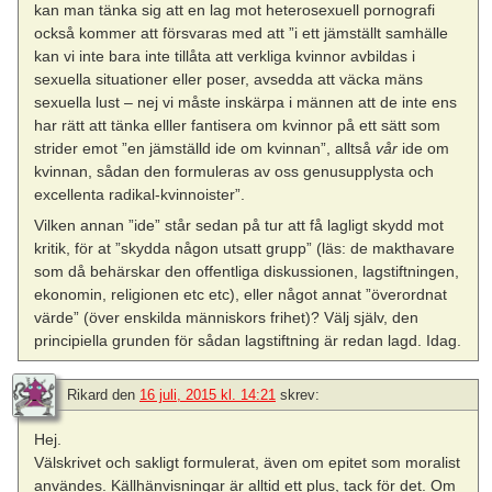
kan man tänka sig att en lag mot heterosexuell pornografi
också kommer att försvaras med att ”i ett jämställt samhälle
kan vi inte bara inte tillåta att verkliga kvinnor avbildas i
sexuella situationer eller poser, avsedda att väcka mäns
sexuella lust – nej vi måste inskärpa i männen att de inte ens
har rätt att tänka elller fantisera om kvinnor på ett sätt som
strider emot ”en jämställd ide om kvinnan”, alltså
vår
ide om
kvinnan, sådan den formuleras av oss genusupplysta och
excellenta radikal-kvinnoister”.
Vilken annan ”ide” står sedan på tur att få lagligt skydd mot
kritik, för at ”skydda någon utsatt grupp” (läs: de makthavare
som då behärskar den offentliga diskussionen, lagstiftningen,
ekonomin, religionen etc etc), eller något annat ”överordnat
värde” (över enskilda människors frihet)? Välj själv, den
principiella grunden för sådan lagstiftning är redan lagd. Idag.
Rikard
den
16 juli, 2015 kl. 14:21
skrev:
Hej.
Välskrivet och sakligt formulerat, även om epitet som moralist
användes. Källhänvisningar är alltid ett plus, tack för det. Om