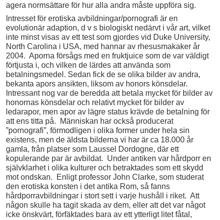
agera normsättare för hur alla andra måste uppföra sig.
Intresset för erotiska avbildningar/pornografi är en
evolutionär adaption, d v s biologiskt nedärvt i vår art, vilket
inte minst visas av ett test som gjordes vid Duke University,
North Carolina i USA, med hannar av rhesusmakaker år
2004. Aporna försågs med en fruktjuice som de var väldigt
förtjusta i, och vilken de lärdes att använda som
betalningsmedel. Sedan fick de se olika bilder av andra,
bekanta apors ansikten, liksom av honors könsdelar.
Intressant nog var de beredda att betala mycket för bilder av
honornas könsdelar och relativt mycket för bilder av
ledarapor, men apor av lägre status krävde de betalning för
att ens titta på. Människan har också producerat
”pornografi”, förmodligen i olika former under hela sin
existens, men de äldsta bilderna vi har är ca 18.000 år
gamla, från platser som Laussel Dordogne, där ett
kopulerande par är avbildat. Under antiken var hårdporr en
självklarhet i olika kulturer och betraktades som ett skydd
mot ondskan. Enligt professor John Clarke, som studerat
den erotiska konsten i det antika Rom, så fanns
hårdporravbildningar i stort sett i varje hushåll i riket. Att
någon skulle ha tagit skada av dem, eller att det var något
icke önskvärt, förfäktades bara av ett ytterligt litet fåtal,