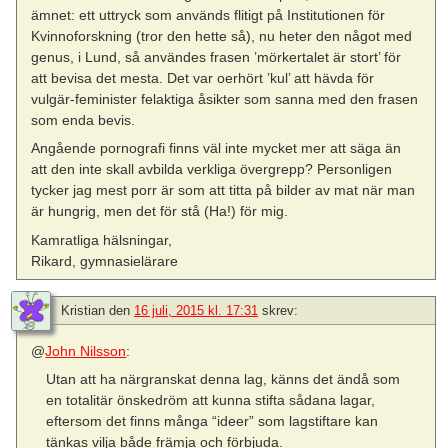
ämnet: ett uttryck som används flitigt på Institutionen för
Kvinnoforskning (tror den hette så), nu heter den något med
genus, i Lund, så användes frasen ’mörkertalet är stort’ för
att bevisa det mesta. Det var oerhört ’kul’ att hävda för
vulgär-feminister felaktiga åsikter som sanna med den frasen
som enda bevis.
Angående pornografi finns väl inte mycket mer att säga än
att den inte skall avbilda verkliga övergrepp? Personligen
tycker jag mest porr är som att titta på bilder av mat när man
är hungrig, men det för stå (Ha!) för mig.
Kamratliga hälsningar,
Rikard, gymnasielärare
Kristian
den
16 juli, 2015 kl. 17:31
skrev:
@
John Nilsson
:
Utan att ha närgranskat denna lag, känns det ändå som
en totalitär önskedröm att kunna stifta sådana lagar,
eftersom det finns många “ideer” som lagstiftare kan
tänkas vilja både främja och förbjuda.