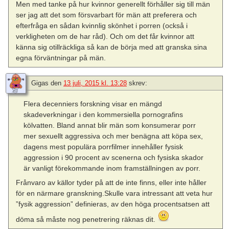
Men med tanke på hur kvinnor generellt förhåller sig till män
ser jag att det som försvarbart för män att preferera och
efterfråga en sådan kvinnlig skönhet i porren (också i
verkligheten om de har råd). Och om det får kvinnor att
känna sig otillräckliga så kan de börja med att granska sina
egna förväntningar på män.
Gigas
den
13 juli, 2015 kl. 13:28
skrev:
Flera decenniers forskning visar en mängd
skadeverkningar i den kommersiella pornografins
kölvatten. Bland annat blir män som konsumerar porr
mer sexuellt aggressiva och mer benägna att köpa sex,
dagens mest populära porrfilmer innehåller fysisk
aggression i 90 procent av scenerna och fysiska skador
är vanligt förekommande inom framställningen av porr.
Frånvaro av källor tyder på att de inte finns, eller inte håller
för en närmare granskning.Skulle vara intressant att veta hur
”fysik aggression” definieras, av den höga procentsatsen att
döma så måste nog penetrering räknas dit.