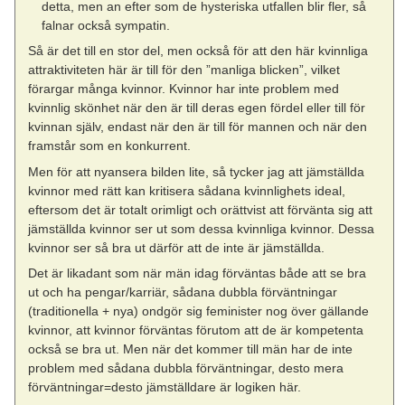
detta, men an efter som de hysteriska utfallen blir fler, så
falnar också sympatin.
Så är det till en stor del, men också för att den här kvinnliga
attraktiviteten här är till för den ”manliga blicken”, vilket
förargar många kvinnor. Kvinnor har inte problem med
kvinnlig skönhet när den är till deras egen fördel eller till för
kvinnan själv, endast när den är till för mannen och när den
framstår som en konkurrent.
Men för att nyansera bilden lite, så tycker jag att jämställda
kvinnor med rätt kan kritisera sådana kvinnlighets ideal,
eftersom det är totalt orimligt och orättvist att förvänta sig att
jämställda kvinnor ser ut som dessa kvinnliga kvinnor. Dessa
kvinnor ser så bra ut därför att de inte är jämställda.
Det är likadant som när män idag förväntas både att se bra
ut och ha pengar/karriär, sådana dubbla förväntningar
(traditionella + nya) ondgör sig feminister nog över gällande
kvinnor, att kvinnor förväntas förutom att de är kompetenta
också se bra ut. Men när det kommer till män har de inte
problem med sådana dubbla förväntningar, desto mera
förväntningar=desto jämställdare är logiken här.