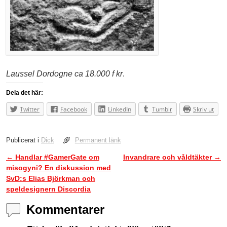
Laussel Dordogne ca 18.000 f kr
.
Dela det här:
Twitter
Facebook
LinkedIn
Tumblr
Skriv ut
Publicerat i
Dick
Permanent länk
←
Handlar #GamerGate om
Invandrare och våldtäkter
→
Inläggsnavigering
misogyni? En diskussion med
SvD:s Elias Björkman och
speldesignern Discordia
Kommentarer