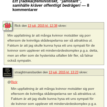
Ett (radikal)feministiskt, ”jämställt”,
samhälle kräver offentligt bedrägeri
— 8
kommentarer
Rick
den
13 juli, 2015 kl. 12:38
skrev:
Min uppfattning är att många kvinnor motsätter sig porr
eftersom de kvinnliga skådespelarna ser så attraktiva ut.
Faktum är att jag skulle kunna hysa ett uns sympati för de
kvinnor som upplever ett mindervärdeskomplex p.g.a. detta,
men an efter som de hysteriska utfallen blir fler, så falnar
också sympatin.
straightmansburden
den
13 juli, 2015 kl. 13:23
skrev:
@
Rick
:
Min uppfattning är att många kvinnor motsätter sig porr
eftersom de kvinnliga skådespelarna ser så attraktiva ut.
Faktum är att jag skulle kunna hysa ett uns sympati för
de kvinnor som upplever ett mindervärdeskomplex p.g.a.