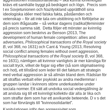
aggressionen institutionaliserad – ska kunna förverkligas
krävs ett samhälle byggt på bedrägeri och lögn. Precis som
t ex Sovjetunionen och Nazityskland upprätthöll sina
ideologiska idéer med falska fakta, påståenden och
vetenskap – för att inte tala om utstötning och förföljelse av
dem som ifrågasatte – så verkar dagens (radikal)feminister
på precis samma sätt. Detta följer ett mönster av kvinnlig
aggression som beskrivs av Benson (2013, The
development of human female competition: allies and
adversaries,
Philosophical transactions of the Royal society
B
, vol 368, no 1631) och Cant & Young (2013, Resolving
social conflict among females without overt aggression,
Philosophical transactions of the Royal society B
, vol 368,
no 1631), nämligen att kvinnor vanligtvis är mer känsliga för
socialt tryck, vilket de fogar sig efter (så som stigmatisering
och hot), ett tillstånd som leder till det faktum att strategin
med verbal aggression är så allmän bland dem. Rädslan för
att straffas verbalt eller psykiskt av andra medlemmar i
gruppen landar i kvinnors större underkastelse under
sociala normer. Ett sätt att undvika social vedergällning är
att ansluta sig till ett kvinnligt kollektiv där alla är lika och
som straffar dem som har ett avvikande beteende. D v s det
som har förvrängts till ”kvinnosolidaritet”.
Kapitulationen inför den aggressivitet som