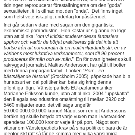
tidningen reproducerar föreställningarna om den ”goda”
sexualiteten, till skillnad mot den ”onda”. Det finns inget
som helst vetenskapligt underlag för påståendet.
Inci går sedan vidare med sagan om den gigantiska
ekonomiska porrindustrin. Hon kastar ur sig ännu en lögn
utan att blinka; ”
om vi kritiskt studerar dessa fantasiers
upphov och varför de börjat praktiseras går det inte att
bortse från att pornografin är en multimiljardindustri, en av
världens mest lukrativa verksamheter, som till 96 procent
produceras för män och av män
.” En för ovanlighetens skull
rakryggad journalist, Mattias Andersson, har gått till botten
med denna propagandamyt. I boken ”
Porr
–
en
bästsäljande historia
” (Stockholm 2005) påpekade han bl a
hur absurt en del politiker kan bete sig kring denna
offentliga lögn. Vänsterpartiets EU-parlamentariker
Marianne Eriksson kunde, utan att blinka, 2004 ”uppskatta”
den illegala sexindustrins omsättning till mellan 3920 och
5460 miljarder euro, det vill säga ungefär
50.000.000.000.000 kronor! Något som enligt Anderssons
beräkning skulle betyda att varje vuxen man i västvärlden
spenderar 100.000 kronor varje år på porr. Något som
vittnar om Vänsterpartiets krav på sina politiker; bara de är
ideologiskt rätt så får de komma med vilka vansinniga