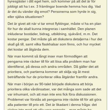
hyresgäster i ditt eget hem, och kommer på att det är för
jobbigt att ha t.ex. 3 främlingar boende hemma hos dig. Vad
är det du vänder dig emot? Personerna som hyrde in sig,
eller själva situationen?
Det är givet att när vi tar emot flyktingar, måste vi ha en plan
för hur de skall kunna integreras i samhället. Den planen
inkluderar bostäder, bidrag, utbildning, sjukvård, m.m. Det
kostar pengar. Det måste gå att diskutera detaljerna i hur det
skall gå till, samt vilka flaskhalsar som finns, och hur mycket
det kostar att åtgärda dem.
När man kommit så långt inser man förmodligen att
pengarna inte räcker till för att lösa alla problem man har
identifierat, på dessa och andra områden. Då gäller det att
prioritera, och partierna kommer att skilja sig åt mest
beträffande hur de prioriterar olika åtgärder framför andra.
När man i början av 90-talet började diskutera att börja
prioritera olika vårdinsatser, var det många som sade att det
var inhumant, och att man inte ens fick föra diskussionen.
Problemet var förstås att pengarna inte räckte till för att göra
alla patienter till prio ett. Det är likadant i denna fråga: det
räcker inte med att
vilja
vara generös – man måste ha