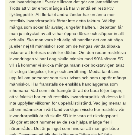
om invandringen i Sverige liksom det gör om jämställdhet.
Trotts att vi tar emot många så har vi ändå en restriktiv
flyktingpolitik. Att flertalet andra länder har en ännu mer
restriktiv invandrarpolitik förtar inte detta faktum. Väldigt
många som söker får avslag, ungefär hälften. I debatten får
man ju intrycket av att vi har öppna dörrar och släpper in allt
och alla. Ska man vara helt ärlig så handlar det om att säga
ja eller nej till människor som om de tvingas vända tillbaka
riskerar att torteras och/eller dödas. Om den redan restriktiva
invandringen vi har i dag skulle minska med 90% såsom SD
vill så kommer vi skicka många människor bokstavligen talat
till vidriga fängelser, tortyr och avrättning. Media tar ibland
upp fall om personer som ska utvisas och som upprör många
människor. Här framställs de enskilda handläggarna som
inhumana. Vad som inte framgår är att de bara följer lagen,
att vi faktiskt har en så restriktiv invandrarpolitik så dessa fall
inte uppfyller villkoren för uppehållstillstånd. Vad jag menar är
att om människor i vårt land verkligen visste hur restriktiv vår
invandrarpolitik är så skulle SD inte vara ett riksdagsparti
SD gör ett stort nummer av de ska hjälpa många fler i
närområdet. Det är ju inget som hindrar att man gör både
ock. Dessutom så blir det ju lite som ”köpa sig fri” från