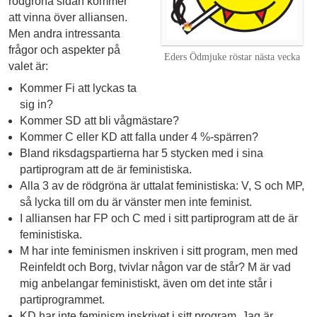
rödgröna sidan kommer
att vinna över alliansen.
Men andra intressanta
frågor och aspekter på
Eders Ödmjuke röstar nästa vecka
valet är:
Kommer Fi att lyckas ta
sig in?
Kommer SD att bli vågmästare?
Kommer C eller KD att falla under 4 %‑spärren?
Bland riksdagspartierna har 5 stycken med i sina
partiprogram att de är feministiska.
Alla 3 av de rödgröna är uttalat feministiska: V, S och MP,
så lycka till om du är vänster men inte feminist.
I alliansen har FP och C med i sitt partiprogram att de är
feministiska.
M har inte feminismen inskriven i sitt program, men med
Reinfeldt och Borg, tvivlar någon var de står? M är vad
mig anbelangar feministiskt, även om det inte står i
partiprogrammet.
KD har inte feminism inskrivet i sitt program. Jag är