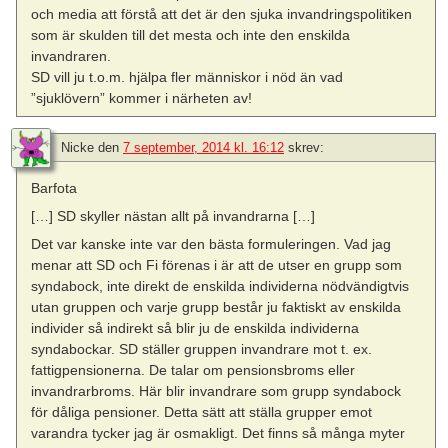
och media att förstå att det är den sjuka invandringspolitiken
som är skulden till det mesta och inte den enskilda
invandraren.
SD vill ju t.o.m. hjälpa fler människor i nöd än vad
”sjuklövern” kommer i närheten av!
Nicke
den
7 september, 2014 kl. 16:12
skrev:
Barfota
[…] SD skyller nästan allt på invandrarna […]
Det var kanske inte var den bästa formuleringen. Vad jag
menar att SD och Fi förenas i är att de utser en grupp som
syndabock, inte direkt de enskilda individerna nödvändigtvis
utan gruppen och varje grupp består ju faktiskt av enskilda
individer så indirekt så blir ju de enskilda individerna
syndabockar. SD ställer gruppen invandrare mot t. ex.
fattigpensionerna. De talar om pensionsbroms eller
invandrarbroms. Här blir invandrare som grupp syndabock
för dåliga pensioner. Detta sätt att ställa grupper emot
varandra tycker jag är osmakligt. Det finns så många myter