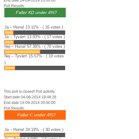
End date 14-09-2014 20:00:00
Poll Results:
Faller KD under 4%?
Ja – Hurra!
13.11% - ( 16 votes )
Ja – Tyvärr!
13.93% - ( 17 votes )
Nej – Hurra!
57.38% - ( 70 votes )
Nej – Tyvärr!
15.57% - ( 19 votes
)
This poll is closed! Poll activity:
Start date 04-08-2014 18:48:26
End date 14-09-2014 20:00:00
Poll Results:
Faller C under 4%?
Ja – Hurra!
24.19% - ( 30 votes )