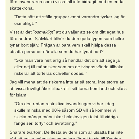
före invandrarna som i vissa fall inte bidragit med en enda
skattekrona.
”Detta sätt att ställa grupper emot varandra tycker jag är
osmakligt. ”
Visst är det
”osmakligt”
att du väljer att se om ditt eget hus
före andras. Självklart tillhör du den goda typen som hellre
tynar bort själv. Frågan är bara vem skall hjälpa dessa
utsatta personer när alla som du har tynat bort?
”Ska man vara helt ärlig så handlar det om att säga ja
eller nej till människor som om de tvingas vända tillbaka
riskerar att torteras och/eller dödas. ”
Jag vill mena att de riskerna inte är så stora. Inte större än
att vissa frivilligt åker tillbaka till sitt forna hemland och slåss
för islam.
”Om den redan restriktiva invandringen vi har i dag
skulle minska med 90% såsom SD vill så kommer vi
skicka många människor bokstavligen talat till vidriga
fängelser, tortyr och avrättning.”
Snarare tvärtom. De flesta av dem som är utsatta har inte
råd att anlita människosmugglare för att ta sig till Sverige