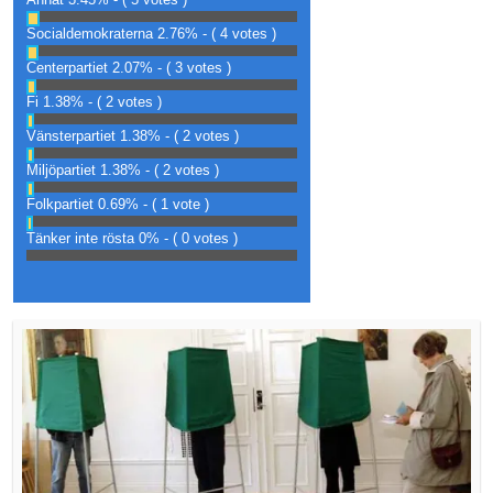
Socialdemokraterna
2.76% - ( 4 votes )
Centerpartiet
2.07% - ( 3 votes )
Fi
1.38% - ( 2 votes )
Vänsterpartiet
1.38% - ( 2 votes )
Miljöpartiet
1.38% - ( 2 votes )
Folkpartiet
0.69% - ( 1 vote )
Tänker inte rösta
0% - ( 0 votes )