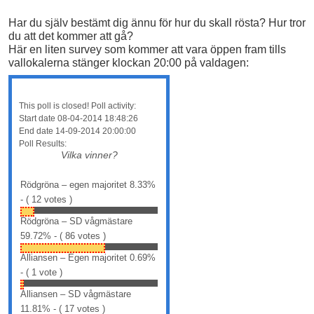
Har du själv bestämt dig ännu för hur du skall rösta? Hur tror
du att det kommer att gå?
Här en liten survey som kommer att vara öppen fram tills
vallokalerna stänger klockan 20:00 på valdagen:
This poll is closed! Poll activity:
Start date 08-04-2014 18:48:26
End date 14-09-2014 20:00:00
Poll Results:
Vilka vinner?
Rödgröna – egen majoritet
8.33%
- ( 12 votes )
Rödgröna – SD vågmästare
59.72% - ( 86 votes )
Alliansen – Egen majoritet
0.69%
- ( 1 vote )
Alliansen – SD vågmästare
11.81% - ( 17 votes )