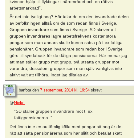
kvinnor, hjälp till flyktingar i närområdet och en rättvis
arbetsmarknad”.
Är det inte tydligt nog? Här talar de om den invandrade delen
av befolkningen,alltså om de som redan finns i Sverige.
Gruppen invandrare som finns i Sverige. SD skriver att
gruppen invandrares lägre arbetsfrekvens kostar stora
pengar som man annars skulle kunna satsa på t.ex fattiga
pensionärer. Gruppen invandrare som redan bor i Sverige
görs till syndabock för de dåliga pensionerna. Här menar jag
att man ställer grupp mot grupp, två utsatta grupper mot
varandra, dessutom grupper som man själv vanligtvis inte
aktivt valt att tillhöra. Inget jag tilltalas av.
barfota
den
7 september, 2014 kl. 19:54
skrev:
@
Nicke
:
”SD ställer gruppen invandrare mot t. ex.
fattigpensionerna. ”
Det finns inte en outtömlig källa med pengar så nog är det
rätt att sätta pensionärerna som har slitit och betalat skatt