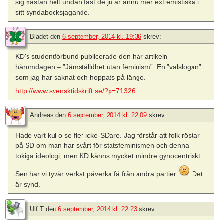
sig nästan helt undan fast de ju är ännu mer extremistiska i
sitt syndabocksjagande.
Bladet
den
6 september, 2014 kl. 19:36
skrev:
KD’s studentförbund publicerade den här artikeln
häromdagen – ”Jämställdhet utan feminism”. En ”valslogan”
som jag har saknat och hoppats på länge.
http://www.svensktidskrift.se/?p=71326
Andreas
den
6 september, 2014 kl. 22:09
skrev:
Hade vart kul o se fler icke-SDare. Jag förstår att folk röstar
på SD om man har svårt för statsfeminismen och denna
tokiga ideologi, men KD känns mycket mindre gynocentriskt.
Sen har vi tyvär verkat påverka få från andra partier
Det
är synd.
Ulf T
den
6 september, 2014 kl. 22:23
skrev: