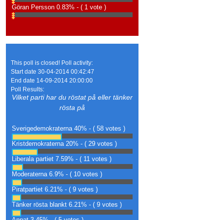
Göran Persson
0.83% - ( 1 vote )
This poll is closed! Poll activity:
Start date 30-04-2014 00:42:47
End date 14-09-2014 20:00:00
Poll Results:
Vilket parti har du röstat på eller tänker
rösta på
Sverigedemokraterna
40% - ( 58 votes )
Kristdemokraterna
20% - ( 29 votes )
Liberala partiet
7.59% - ( 11 votes )
Moderaterna
6.9% - ( 10 votes )
Piratpartiet
6.21% - ( 9 votes )
Tänker rösta blankt
6.21% - ( 9 votes )
Annat
3.45% - ( 5 votes )