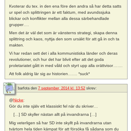
Kvoterar du tex. in den ena före den andra så har detta satts
ur spel och splittringen är ett faktum, med avundssjuka
blickar och konflikter mellan alla dessa särbehandlade
grupper….
Men det är väl det som är vänsterns strategi, skapa denna
splittring och kaos, nyttja den som ursäkt för att gå in och ta
makten.
Vi har redan sett det i alla kommunistiska länder och deras
revolutioner, och hur det har blivit efter att det goda
proletariatet gått in med våld och styrt upp alla orättvisor…….
Att folk aldrig lär sig av historien……. *suck*
barfota
den
7 september, 2014 kl. 13:52
skrev:
@
Nicke
:
Gör du inte själv ett klassiskt fel när du skriver…
[…] SD skyller nästan allt på invandrarna […]
Mig veterligen så har SD inte skyllt på invandrarna utan
tvärtom hela tiden kämpat för att försöka få sådana som du