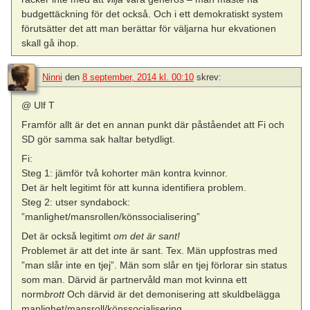
budgettäckning för det också. Och i ett demokratiskt system
förutsätter det att man berättar för väljarna hur ekvationen
skall gå ihop.
Ninni
den
8 september, 2014 kl. 00:10
skrev:
@ Ulf T
Framför allt är det en annan punkt där påståendet att Fi och
SD gör samma sak haltar betydligt.
Fi:
Steg 1: jämför två kohorter män kontra kvinnor.
Det är helt legitimt för att kunna identifiera problem.
Steg 2: utser syndabock:
”manlighet/mansrollen/könssocialisering”
Det är också legitimt
om det är sant!
Problemet är att det inte är sant. Tex. Män uppfostras med
”man slår inte en tjej”. Män som slår en tjej förlorar sin status
som man. Därvid är partnervåld man mot kvinna ett
norm
brott
Och därvid är det demonisering att skuldbelägga
manlighet/mansroll/könssocialisering.