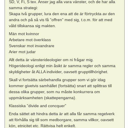
SD, V, Fi, S tex. Anser jag alla vara vänster, och de har alla
samma strategi:
Skapa två grupper, lura den ena att de är förtryckta av den
andra och på så vis få ”offren” med sig, t.o.m. för att med
våld tillskansa sig makten.
Män mot kvinnor
Arbetare mot överklass
Svenskar mot invandrare
Arier mot judar
Allt detta är vänsterideologier om ni frågar mig.
Högerideologi enligt min åsikt är samma regler och samma
skyldigheter åt ALLA individer, oavsett grupptillhörighet.
Skall vi fortsätta särbehandla grupper som vi gör idag
kommer givetvis samhället (fortsätta) snart att splittras till
dessa olika grupper, som nu måste konkurrera om
uppmärksamheten (skattepengarna).
Klassiska ”divide and concquer”
Enda sättet att hindra detta är att alla får samma regelverk
att förhålla sig till som medborgare, samma villkor, oavsett
kön, etnicitet etc. Rättvisa helt enkelt.