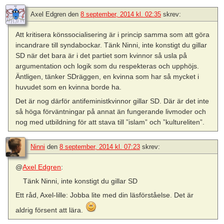
Axel Edgren
den
8 september, 2014 kl. 02:35
skrev:
Att kritisera könssocialisering är i princip samma som att göra
incandrare till syndabockar. Tänk Ninni, inte konstigt du gillar
SD när det bara är i det partiet som kvinnor så usla på
argumentation och logik som du respekteras och upphöjs.
Äntligen, tänker SDräggen, en kvinna som har så mycket i
huvudet som en kvinna borde ha.
Det är nog därför antifeministkvinnor gillar SD. Där är det inte
så höga förväntningar på annat än fungerande livmoder och
nog med utbildning för att stava till ”islam” och ”kultureliten”.
Ninni
den
8 september, 2014 kl. 07:23
skrev:
@
Axel Edgren
:
Tänk Ninni, inte konstigt du gillar SD
Ett råd, Axel-lille: Jobba lite med din läsförståelse. Det är
aldrig försent att lära.