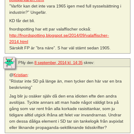
”Varför kan det inte vara 1965 igen med full sysselsättning i
industrin?” Ungefär.
KD får det bli.
fnordspotting har ett par valaffischer också:
http://fnordspotting.blogspot.se/2014/09/valaffischer-
2014.html
Särskilt FP är ”bra näre”. S har väl stämt sedan 1905.
PNy
den
8 september, 2014 kl. 14:35
skrev:
@
Kristian
:
”Röstar inte SD på länge än, men tycker den här var en bra
beskrivning”
Jag blir ju osäker själv då den ena idioten efte den andra
avslöjas. Tyckte annars att man hade något väldigt bra på
gång som var rent från alla korkade rasisttankar, som ju
tidigare alltid utgick ifråna att felet var invandrarnas. Undrar
om dessa dåliga element i SD tar sin tankelogik från avpixlat
eller liknande propaganda-sektliknande tidsskrifter?