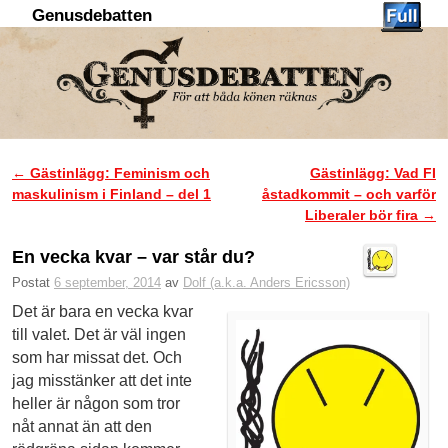
Genusdebatten
Hoppa till huvudinnehåll
Hoppa till sekundärt innehåll
←
Gästinlägg: Feminism och
Gästinlägg: Vad FI
Inläggsnavigering
maskulinism i Finland – del 1
åstadkommit – och varför
Liberaler bör fira
→
En vecka kvar – var står du?
Postat
6 september, 2014
av
Dolf (a.k.a. Anders Ericsson)
Det är bara en vecka kvar
till valet. Det är väl ingen
som har missat det. Och
jag misstänker att det inte
heller är någon som tror
nåt annat än att den