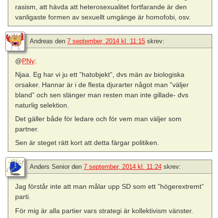
rasism, att hävda att heterosexualitet fortfarande är den
vanligaste formen av sexuellt umgänge är homofobi, osv.
Andreas
den
7 september, 2014 kl. 11:15
skrev:
@
PNy
:
Njaa. Eg har vi ju ett ”hatobjekt”, dvs män av biologiska
orsaker. Hannar är i de flesta djurarter något man ”väljer
bland” och sen slänger man resten man inte gillade- dvs
naturlig selektion.
Det gäller både för ledare och för vem man väljer som
partner.
Sen är steget rätt kort att detta färgar politiken.
Anders Senior
den
7 september, 2014 kl. 11:24
skrev:
Jag förstår inte att man målar upp SD som ett ”högerextremt”
parti.
För mig är alla partier vars strategi är kollektivism vänster.