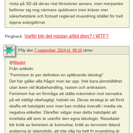
rösta på SD då deras röst försvinner annars, men merparten
befinner sig nog närmare sjuklövern men kräver mer
säkerhetstänk och fortsatt reglerad invandring istället för helt
öppna svängdörrar.
Varför blir det nästan alltid drev? | WTF?
Pingback:
PNy
den
7 september, 2014 kl. 08:10
skrev:
@
Bladet
:
Från artikeln:
”Feminism är per definition en splittrande ideologi”
Det här gäller alla frågor man tar upp. Inte bara jämställdhet
utan även vid likabehandling, rasism och antirasism.
Feminism har en förmåga att ställa människor mot varnadra
på ett väldigt obehagligt, hatiskt vis. Deras strategi är att först
skaffa ett hatobjekt som man kan mobba överallt i media via
negativa etiketter. Därefter vidgar man detta hatobjekt att
innefatta allt som är utanför den egna ideologin. Resultatet
blir kritik av feminism är kvinnohat, kritik av terrorism ibland
araberna är islamofobi, att inte vilja ha helt fri invandring är