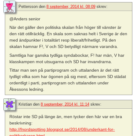
Pettersson
den
8 september, 2014 kl. 08:09
skrev:
@Anders senior
När det gäller den politiska skalan från höger till vänster är
den rätt otillräcklig. En skala som saknas helt i Sverige är den
med ändpunkter i totalitärt resp liberalt/frihetligt. På den
skalan hamnar F!, V och SD betydligt närmare varandra.
Samtliga har ganska tydliga syndabockar, F! har män, V har
klasskampen mot utsugarna och SD har invandrarna.
Tittar man sen på partiprogram och uttalanden är det rätt
tydligt vilka som har ögonen på sig mest, eftersom SD städat
ordentligt i parti, partiprogram och uttalanden under
Åkessons ledning.
Kristian
den
8 september, 2014 kl. 11:14
skrev:
Röstar inte SD på länge än, men tycker den här var en bra
beskrivning:
http://fnordspotting.blogspot.se/2014/08/underkant-for-
politikerkaren.html