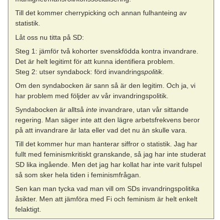
Till det kommer cherrypicking och annan fulhanteing av
statistik.
Låt oss nu titta på SD:
Steg 1: jämför två kohorter svenskfödda kontra invandrare.
Det är helt legitimt för att kunna identifiera problem.
Steg 2: utser syndabock: förd invandrings
politik
.
Om den syndabocken är sann så är den legitim. Och ja, vi
har problem med följder av vår invandringspolitik.
Syndabocken är alltså
inte
invandrare, utan vår sittande
regering. Man säger inte att den lägre arbetsfrekvens beror
på att invandrare är lata eller vad det nu än skulle vara.
Till det kommer hur man hanterar siffror o statistik. Jag har
fullt med feminismkritiskt granskande, så jag har inte studerat
SD lika ingående. Men det jag har kollat har inte varit fulspel
så som sker hela tiden i feminismfrågan.
Sen kan man tycka vad man vill om SDs invandringspolitika
åsikter. Men att jämföra med Fi och feminism är helt enkelt
felaktigt.