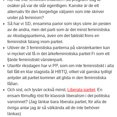
osäker på var de står egentligen. Kanske är de ett
alternativ för den borgerlige väljaren som inte skriver
under på feminism?
Så har vi SD, ensamma parior som skys värre än pesten
av de andra, men det parti som är det minst feministiska
av riksdagspartierna, även om det faktiskt finns en
feministisk falang inom partiet.
Utöver de 3 feministiska partierna på vänsterkanten kan
vi mycket väl få in det ärkefeministiska partiet Fi som ett
fjärde feministiskt vänsterparti.
Utanför riksdagen har vi PP, som om inte feministiskt i alla
fall fått en klar slagsida åt HBTQ, vilket väl ganska tydligt
antyder att partiet kommer att glida in den feministiska
fållan.
Och sist, och tyvärr också minst,
Liberala partiet
. En
ensam förnuftig röst för klassisk liberalism i det politiska
vansinnet? (Jag länkar bara liberala partiet, för alla de
övriga antar jag är så välkända att de inte behöver
länkas)