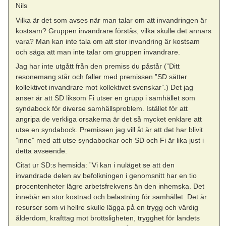
Nils
Vilka är det som avses när man talar om att invandringen är
kostsam? Gruppen invandrare förstås, vilka skulle det annars
vara? Man kan inte tala om att stor invandring är kostsam
och säga att man inte talar om gruppen invandrare.
Jag har inte utgått från den premiss du påstår (”Ditt
resonemang står och faller med premissen ”SD sätter
kollektivet invandrare mot kollektivet svenskar”.) Det jag
anser är att SD liksom Fi utser en grupp i samhället som
syndabock för diverse samhällsproblem. Istället för att
angripa de verkliga orsakerna är det så mycket enklare att
utse en syndabock. Premissen jag vill åt är att det har blivit
”inne” med att utse syndabockar och SD och Fi är lika just i
detta avseende.
Citat ur SD:s hemsida: ”Vi kan i nuläget se att den
invandrade delen av befolkningen i genomsnitt har en tio
procentenheter lägre arbetsfrekvens än den inhemska. Det
innebär en stor kostnad och belastning för samhället. Det är
resurser som vi hellre skulle lägga på en trygg och värdig
ålderdom, krafttag mot brottsligheten, trygghet för landets