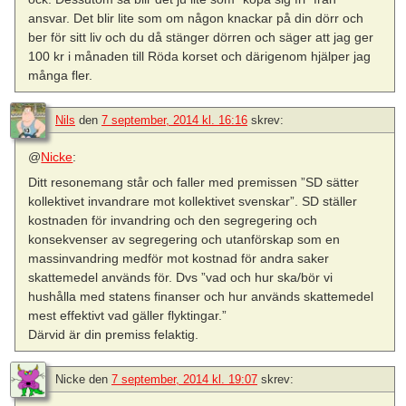
ansvar. Det blir lite som om någon knackar på din dörr och
ber för sitt liv och du då stänger dörren och säger att jag ger
100 kr i månaden till Röda korset och därigenom hjälper jag
många fler.
Nils
den
7 september, 2014 kl. 16:16
skrev:
@
Nicke
:
Ditt resonemang står och faller med premissen ”SD sätter
kollektivet invandrare mot kollektivet svenskar”. SD ställer
kostnaden för invandring och den segregering och
konsekvenser av segregering och utanförskap som en
massinvandring medför mot kostnad för andra saker
skattemedel används för. Dvs ”vad och hur ska/bör vi
hushålla med statens finanser och hur används skattemedel
mest effektivt vad gäller flyktingar.”
Därvid är din premiss felaktig.
Nicke
den
7 september, 2014 kl. 19:07
skrev: