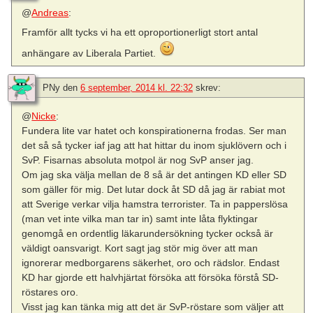
@
Andreas
:
Framför allt tycks vi ha ett oproportionerligt stort antal
anhängare av Liberala Partiet.
PNy
den
6 september, 2014 kl. 22:32
skrev:
@
Nicke
:
Fundera lite var hatet och konspirationerna frodas. Ser man
det så så tycker iaf jag att hat hittar du inom sjuklövern och i
SvP. Fisarnas absoluta motpol är nog SvP anser jag.
Om jag ska välja mellan de 8 så är det antingen KD eller SD
som gäller för mig. Det lutar dock åt SD då jag är rabiat mot
att Sverige verkar vilja hamstra terrorister. Ta in papperslösa
(man vet inte vilka man tar in) samt inte låta flyktingar
genomgå en ordentlig läkarundersökning tycker också är
väldigt oansvarigt. Kort sagt jag stör mig över att man
ignorerar medborgarens säkerhet, oro och rädslor. Endast
KD har gjorde ett halvhjärtat försöka att försöka förstå SD-
röstares oro.
Visst jag kan tänka mig att det är SvP-röstare som väljer att