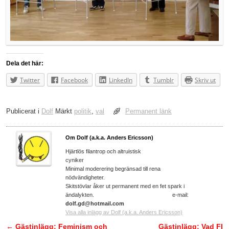
Dela det här:
Twitter
Facebook
LinkedIn
Tumblr
Skriv ut
Publicerat i
Dolf
Märkt
politik
,
val
Permanent länk
Om Dolf (a.k.a. Anders Ericsson)
Hjärtlös filantrop och altruistisk
cyniker
Minimal moderering begränsad till rena
nödvändigheter.
Skitstövlar åker ut permanent med en fet spark i
ändalykten. e-mail:
dolf.gd@hotmail.com
Visa alla inlägg av Dolf (a.k.a. Anders Ericsson)
←
Gästinlägg: Feminism och
Gästinlägg: Vad FI
Inläggsnavigering