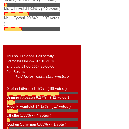
Ja – Tyvärr!
4.03% - ( 5 votes )
Nej – Hurra!
41.94% - ( 52 votes )
Nej – Tyvärr!
29.84% - ( 37 votes
)
This poll is closed! Poll activity:
Start date 08-04-2014 18:48:26
End date 14-09-2014 20:00:00
Poll Results:
Vad heter nästa statminister?
Stefan Löfven
71.67% - ( 86 votes )
Jimmie Åkesson
9.17% - ( 11 votes )
Fredrik Reinfeldt
14.17% - ( 17 votes )
cthulhu
3.33% - ( 4 votes )
Gudrun Schyman
0.83% - ( 1 vote )