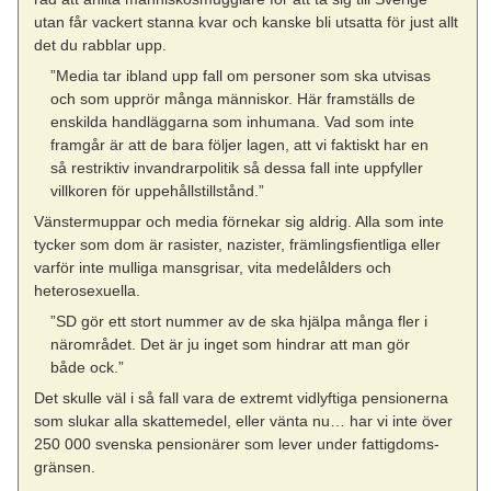
utan får vackert stanna kvar och kanske bli utsatta för just allt
det du rabblar upp.
”Media tar ibland upp fall om personer som ska utvisas
och som upprör många människor. Här framställs de
enskilda handläggarna som inhumana. Vad som inte
framgår är att de bara följer lagen, att vi faktiskt har en
så restriktiv invandrarpolitik så dessa fall inte uppfyller
villkoren för uppehållstillstånd.”
Vänstermuppar och media förnekar sig aldrig. Alla som inte
tycker som dom är rasister, nazister, främlingsfientliga eller
varför inte mulliga mansgrisar, vita medelålders och
heterosexuella.
”SD gör ett stort nummer av de ska hjälpa många fler i
närområdet. Det är ju inget som hindrar att man gör
både ock.”
Det skulle väl i så fall vara de extremt vidlyftiga pensionerna
som slukar alla skattemedel, eller vänta nu… har vi inte över
250 000 svenska pensionärer som lever under fattigdoms-
gränsen.