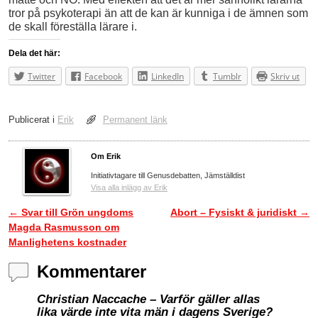
tror på psykoterapi än att de kan är kunniga i de ämnen som
de skall föreställa lärare i.
Dela det här:
Twitter
Facebook
LinkedIn
Tumblr
Skriv ut
Publicerat i
Erik
Permanent länk
Om Erik
Initiativtagare till Genusdebatten, Jämställdist
Visa alla inlägg av Erik
←
Svar till Grön ungdoms
Abort – Fysiskt & juridiskt
→
Inläggsnavigering
Magda Rasmusson om
Manlighetens kostnader
Kommentarer
Christian Naccache – Varför gäller allas
lika värde inte vita män i dagens Sverige?