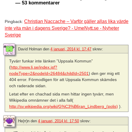
— 53 kommentarer
Christian Naccache – Varför gäller allas lika värde
Pingback:
inte vita män i dagens Sverige? - UmeNytt.se - Nyheter
Sverige
David Holman
den
4 januari, 2014 kl. 17:47
skrev:
Tyvärr funkar inte länken ”Uppsala Kommun”
(
http://www.lj.se/index.jsf?
nodeType=2&nodeId=26484&childId=2501
) den ger mig ett
404 error. Förmodligen för att Uppsala Kommun skämdes
och raderade sidan.
Letat efter en chachad sida men hittar ingen tyvärr, men
Wikipedia omnämner det i alla fall(
http://sv.wikipedia.org/wiki/G%C3%B6ran_Lindberg_(polis)
).
He(rr)n
den
4 januari, 2014 kl. 17:50
skrev: