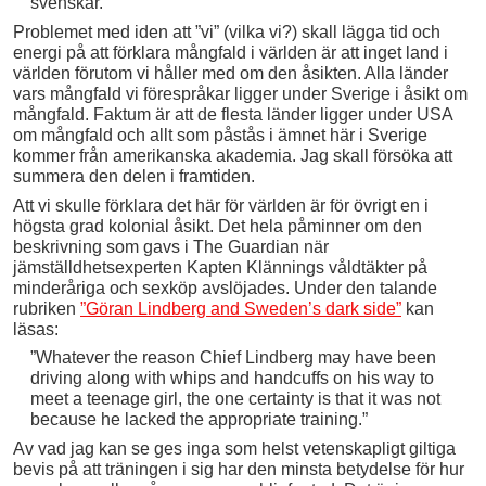
svenskar.”
Problemet med iden att ”vi” (vilka vi?) skall lägga tid och
energi på att förklara mångfald i världen är att inget land i
världen förutom vi håller med om den åsikten. Alla länder
vars mångfald vi förespråkar ligger under Sverige i åsikt om
mångfald. Faktum är att de flesta länder ligger under USA
om mångfald och allt som påstås i ämnet här i Sverige
kommer från amerikanska akademia. Jag skall försöka att
summera den delen i framtiden.
Att vi skulle förklara det här för världen är för övrigt en i
högsta grad kolonial åsikt. Det hela påminner om den
beskrivning som gavs i The Guardian när
jämställdhetsexperten Kapten Klännings våldtäkter på
minderåriga och sexköp avslöjades. Under den talande
rubriken
”Göran Lindberg and Sweden’s dark side”
kan
läsas:
”Whatever the reason Chief Lindberg may have been
driving along with whips and handcuffs on his way to
meet a teenage girl, the one certainty is that it was not
because he lacked the appropriate training.”
Av vad jag kan se ges inga som helst vetenskapligt giltiga
bevis på att träningen i sig har den minsta betydelse för hur