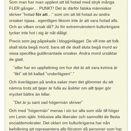
Som man har man upplevt att bli hotad med stryk många
FLER gånger… PUNKT! Det är därför falska människor
skriver ”hotad
för att
…” som om att bli hotad av andra
orsaker njaaa.. egentligen liksom inte är att vara hotad alls.
Och av vilken orsak då? Jo för extremvänstern kulturkrigare
tycker inte hot i sig är nåt dåligt.
Precis som jag påpekade i blogginlägget. De vill inte att folk
skall sluta begå mord, bara att de skall sluta begå mord av
vissa specifika guldknantade orsaker. Andra mord ursäktar
de glatt.
”eller har en uppfattning om hur det är att vara kvinna är
”likt” att bli kallad ”underlägsen”.”
Och överlägsen på andra saker men det glömmer du att
nämna trots att tjejer är fulla av åsikter om allt tjejer gör
mycket bättre än killar.
”Det är ju sant vad högermän skriver”
Och med ”högermän” menas i sin tur alla som står till höger
om Lenin själv. Inklusive alla liberaler och sannolikt de flesta
socialdemokrater. Det oklart om kulturkrigarna har nån
befolkning att representera alls förutom då personer som har