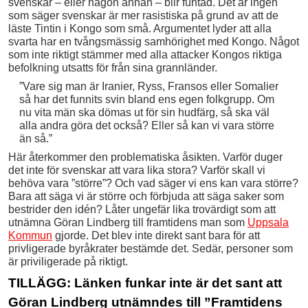
svenskar – eller någon annan – blir funtad. Det är ingen
som säger svenskar är mer rasistiska på grund av att de
läste Tintin i Kongo som små. Argumentet lyder att alla
svarta har en tvångsmässig samhörighet med Kongo. Något
som inte riktigt stämmer med alla attacker Kongos riktiga
befolkning utsatts för från sina grannländer.
”Vare sig man är Iranier, Ryss, Fransos eller Somalier
så har det funnits svin bland ens egen folkgrupp. Om
nu vita män ska dömas ut för sin hudfärg, så ska väl
alla andra göra det också? Eller så kan vi vara större
än så.”
Här återkommer den problematiska åsikten. Varför duger
det inte för svenskar att vara lika stora? Varför skall vi
behöva vara ”större”? Och vad säger vi ens kan vara större?
Bara att säga vi är större och förbjuda att säga saker som
bestrider den idén? Låter ungefär lika trovärdigt som att
utnämna Göran Lindberg till framtidens man som
Uppsala
Kommun
gjorde. Det blev inte direkt sant bara för att
privligerade byråkrater bestämde det. Sedär, personer som
är priviligerade på riktigt.
TILLÄGG: Länken funkar inte är det sant att
Göran Lindberg utnämndes till ”Framtidens