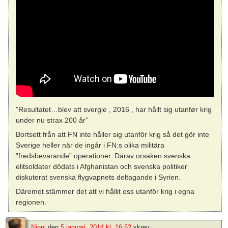
”Resultatet…blev att svergie , 2016 , har hållt sig utanfør krig
under nu strax 200 år”
Bortsett från att FN inte håller sig utanför krig så det gör inte
Sverige heller när de ingår i FN:s olika militära
”fredsbevarande” operationer. Därav orsaken svenska
elitsoldater dödats i Afghanistan och svenska politiker
diskuterat svenska flygvapnets deltagande i Syrien.
Däremot stämmer det att vi hållit oss utanför krig i egna
regionen.
Ninni
den
5 januari, 2014 kl. 16:52
skrev: