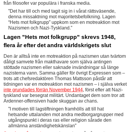
från filosofer var populära i franska media.
”Det har till och med tagit sig in i vårat rättsväsende,
denna missaktning mot majoritetsbefolkning. Lagen
“Hets mot folkgrupp” uppkom som en motreaktion mot
Nazismen och Nazi-Tyskland.”
Lagen ”Hets mot folkgrupp” skrevs 1948,
flera år efter det andra världskrigets slut
Den är alltså inte en motreaktion på nazismen utan tvärtom
dåligt samvete från makthavare som själva antingen
stöttade nazismen eller saknade invändningar så länge
nazisterna vann. Samma gäller för övrigt Expressen som –
trots att chefsredaktören Thomas Mattsson påstår att
tidningen var en motreaktion mot nazismen – i själva verket
inte grundades förrän November 1944
, först efter att Nazi-
tyskland var besegrat militärt. Undantaget dem som tror att
Ardenner-offensiven hade skuggan av chans.
”I motiven till lagstiftningen framhölls att till hat
hetsande uttalanden mot andra medborgargrupper med
utgångspunkt i deras ras eller religion sårade den
allmänna anständighetskänslan”