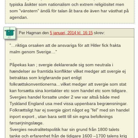
typiska åsikter som nationalism och extrem religiösitet men
som ”vänstern” ändå för talan åt bara de även har västhat på
agendan.
Per Hagman
den
5 januari, 2014 kl. 16:15
skrev:
”…riktiga orsaken att de ansvariga för att Hitler fick frakta
malm genom Sverige…”
.
Påpekas kan ; svergie deklarerade sig som neutrala i
hændelser av framtida konflikter vilket medger att svergie ej
betraktas som krigførande part enligt
folkrættskonventionerna…vilket medger att svergie som stat
kan forsætta sina kontakter etc som handel etc som tidigare.
Svergies handel forsatte under 2 ww var altså både med
Tyskland England usa med vissa uppenbara begrænsningar.
Folkrættsligt har ej svergie gjort något eg ”fel” med sin handel
inport export , utan bara settt till sin egna befolknings
førsørjningslæge.
Svergies neutralitetspolitik har sin grund från 1800 talets
tanke och erfarenhet från de tidigare 1600 –1700 talens krig