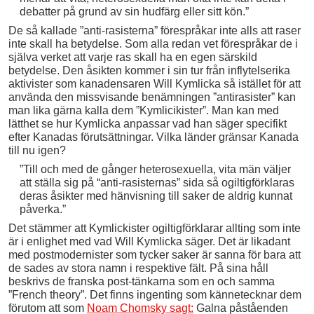
debatter på grund av sin hudfärg eller sitt kön.”
De så kallade ”anti-rasisterna” förespråkar inte alls att raser
inte skall ha betydelse. Som alla redan vet förespråkar de i
själva verket att varje ras skall ha en egen särskild
betydelse. Den åsikten kommer i sin tur från inflytelserika
aktivister som kanadensaren Will Kymlicka så istället för att
använda den missvisande benämningen ”antirasister” kan
man lika gärna kalla dem ”Kymlicikister”. Man kan med
lätthet se hur Kymlicka anpassar vad han säger specifikt
efter Kanadas förutsättningar. Vilka länder gränsar Kanada
till nu igen?
”Till och med de gånger heterosexuella, vita män väljer
att ställa sig på “anti-rasisternas” sida så ogiltigförklaras
deras åsikter med hänvisning till saker de aldrig kunnat
påverka.”
Det stämmer att Kymlickister ogiltigförklarar allting som inte
är i enlighet med vad Will Kymlicka säger. Det är likadant
med postmodernister som tycker saker är sanna för bara att
de sades av stora namn i respektive fält. På sina håll
beskrivs de franska post-tänkarna som en och samma
”French theory”. Det finns ingenting som kännetecknar dem
förutom att som
Noam Chomsky sagt:
Galna påståenden