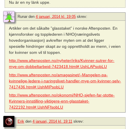
Nu är en ny länk uppe.
Runar
den
4 januari, 2014 kl. 19:05
skrev:
Artikler om det såkalte ”glasstaket” i norske Aftenposten. En
kjønnsforsker og topplederen i NHO(næringslivets
hovedorganisasjon) avkrefter myten om at det ligger
spesielle hindringer skapt av og opprettholdt av menn, i veien
for kvinner som vil til toppen.
http://www.aftenposten.no/nyheter/iriks/Kvinner-sutrer-for-
mye-om-dobbeltarbeid-7423418.html#.UshLAPsobLU
http://www.aftenposten.no/amagasinet/–Mangelen-pa-
kvinnelige-ledere-i-naringslivet-handler-mye-om-kvinner-selv-
7417436.html#.UshMIPsobLU
http://www.aftenposten.no/okonomi/NHO-sjefen-far-stotte-
Kvinners-innstilling-viktigere-enn-glasstaket-
7422192.html#.UshNFfsobLU
Erik
den
4 januari, 2014 kl. 19:11
skrev: