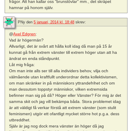
frågor. Att han kallar oss ”brunstövlar” mm., det skräpet
hamnar på honom själv.
PNy
den
5 januari, 2014 kl. 18:48
skrev:
@
Axel Edgren
:
Vad är högermän?
Allvarligt, det är svårt att hålla koll idag då man på 15 år
kunnat gå från extrem vänster till extrem höger utan att ha
ändrat en enda ståndpunkt.
Låt mig fråga:
Om man inte alls ser till alla individers behov, vilja och
välmående utan kraftfullt underordnar detta kollektivismen,
om man skränker in på människors yttrandefrihet och om
man dessutom toppstyr människor, vilken extremsida
befinner man sig på då? Höger eller Vänster? För mig är det
samma skit och jag vill bekämpa båda. Stora problemet idag
är att väldigt få verkar förstå att extrem vänster (som stulit
feminismen) utgör ett ofantligt mycket större hot p.g.a. dess
utbreddhet.
Själv är jag nog dock mera vänster än höger då jag