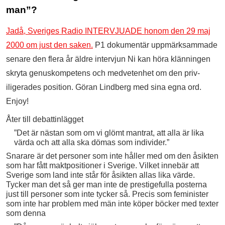
man”?
Jadå, Sveriges Radio INTERVJUADE honom den 29 maj
2000 om just den saken.
P1 dokumentär uppmärksammade
senare den flera år äldre intervjun Ni kan höra klänningen
skryta genuskompetens och medvetenhet om den priv-
iligerades position. Göran Lindberg med sina egna ord.
Enjoy!
Åter till debattinlägget
”Det är nästan som om vi glömt mantrat, att alla är lika
värda och att alla ska dömas som individer.”
Snarare är det personer som inte håller med om den åsikten
som har fått maktpositioner i Sverige. Vilket innebär att
Sverige som land inte står för åsikten allas lika värde.
Tycker man det så ger man inte de prestigefulla posterna
just till personer som inte tycker så. Precis som feminister
som inte har problem med män inte köper böcker med texter
som denna