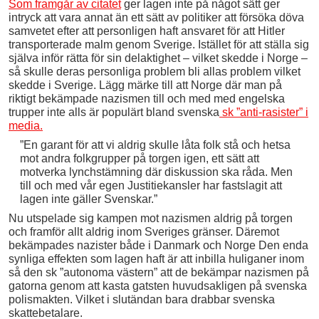
Som framgår av citatet
ger lagen inte på något sätt ger
intryck att vara annat än ett sätt av politiker att försöka döva
samvetet efter att personligen haft ansvaret för att Hitler
transporterade malm genom Sverige. Istället för att ställa sig
själva inför rätta för sin delaktighet – vilket skedde i Norge –
så skulle deras personliga problem bli allas problem vilket
skedde i Sverige. Lägg märke till att Norge där man på
riktigt bekämpade nazismen till och med med engelska
trupper inte alls är populärt bland svenska
sk ”anti-rasister” i
media.
”En garant för att vi aldrig skulle låta folk stå och hetsa
mot andra folkgrupper på torgen igen, ett sätt att
motverka lynchstämning där diskussion ska råda. Men
till och med vår egen Justitiekansler har fastslagit att
lagen inte gäller Svenskar.”
Nu utspelade sig kampen mot nazismen aldrig på torgen
och framför allt aldrig inom Sveriges gränser. Däremot
bekämpades nazister både i Danmark och Norge Den enda
synliga effekten som lagen haft är att inbilla huliganer inom
så den sk ”autonoma västern” att de bekämpar nazismen på
gatorna genom att kasta gatsten huvudsakligen på svenska
polismakten. Vilket i slutändan bara drabbar svenska
skattebetalare.