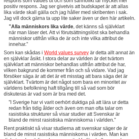
respons som valdes ut och som sannolikt får mycket mer
positiv respons. Jag ser givetvis att budskapet är att allas
lika värde skall gälla och jag håller med skribenten i sak.
Jag vill dock gärna ta upp lite saker även ur den här artikeln.
”Alla människors lika värde
, det känns så självklart
när man läser det. Att vi förutsättningslöst ska behandla
människor utifrån vilka de är och inte vilka attribut de
innehar.”
Som kan skådas i
World values survey
är detta allt annat än
en självklar åsikt. I stora delar av världen är det tvärtom
självklart att människor behandlas utifrån attribut de har,
vilken bakgrund de kommer från och så vidare. Vad jag
försöker säga är att det är ett misstag att bara säga det är
självklart. Tvärtom är det något som bara en minoritet av
världens befolkning haft tillgång till så vad som bör
diskuteras är vad som är bra med det.
”I Sverige har vi varit oerhört duktiga på att lära ur detta
redan från tidig ålder och även om man ofta talar om
rasistiska strukturer så visar studier att Svenskar är
bland de minst rasistiska människorna i världen.”
Rent praktiskt så visar studierna att svenskar säger de är
bland de minst rasistiska människorna i värden. Man kan