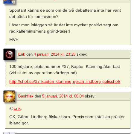
Spontant känns de som om de två debatterna inte har varit
det bästa för feminismen?
Läser man inläggen så är det inte mycket positivt sagt om
radikalfeminismens grund-teser!
MVH
Erik
den
4 januari, 2014 kl. 23:25
skrev:
100 höjdare, plats nummer #37, Kapten Klänning åker fast
(vid slutet av operation värdegrund)
http://chef.se/37-kapten-klanning-goran-lindberg-polischef/
Bashflak
den
5 januari, 2014 kl. 00:04
skrev:
@
Erik
:
OK, Göran Lindberg älskar barn. Precis som katolska präster
ibland gör.