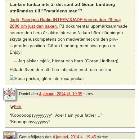
Länken funkar inte är det sant att Göran Lindberg
utnämndes till ”Framtidens man”?
Jadå, Sveriges Radio INTERVJUADE honom den 29 maj
2000 om just den saken.
P1 dokumentär uppmärksammade
senare den flera år äldre intervjun Ni kan höra klänningen
skryta genuskompetens och medvetenhet om den priv-
iligerades position. Göran Lindberg med sina egna ord.
Enjoy!
– Jag älskar mjölk, hästar och barn (Göran Lindberg)
Hittade även den här fina inbjudan med rosa prickar.
Daniel
den
4 januari, 2014 kl. 19:39
skrev:
@
Erik
:
*Koooooopsyyyyyyyy* ”Axel I am your father…”
*Koooopshyyyyyyyy*
Genusföljaren
den
4 januari, 2014 kl. 19:45
skrev: