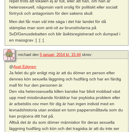
repet trots att lokalen ej är full, eller att han, om han är
heterosexuell, någonsin varit orolig för politiskt eller socialt
förtryck och antagonism för den sakens skull.
Men det får man väl inte säga i det här landet för då
stämplas man som anti-vit av brunstövlarna på
SvD/Genusdebatten och blir åsiktsregistrerad och dumpad i
en massgrav :[ :[ :[.
michael
den
5 januari, 2014 kl. 15:44
skrev:
@
Axel Edgren
:
Ja felet du gör enligt mig är att du dömer en person efter
dennes kön sexuella läggning och hudfärg och har en färdig
mall för hur den personen är.
Den vita heterosexuella killen kanske har blivit mobbad växt
upp med missbrukande föräldrar har psykiska problem eller
är arbetslös osv men för dig är han ingen individ med en
levnadshistoria utan endast en tunn pappersmåltavla som du
kan projicera ditt hat på.
Alltså det är du som dömer människor för deras sexuella
läggning hudfärg och kön och det tragiska är att du inte ser