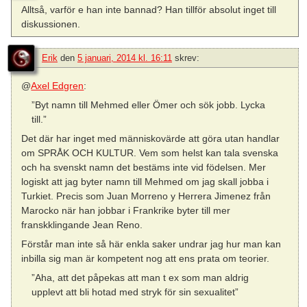
Alltså, varför e han inte bannad? Han tillför absolut inget till
diskussionen.
Erik
den
5 januari, 2014 kl. 16:11
skrev:
@
Axel Edgren
:
”Byt namn till Mehmed eller Ömer och sök jobb. Lycka
till.”
Det där har inget med människovärde att göra utan handlar
om SPRÅK OCH KULTUR. Vem som helst kan tala svenska
och ha svenskt namn det bestäms inte vid födelsen. Mer
logiskt att jag byter namn till Mehmed om jag skall jobba i
Turkiet. Precis som Juan Morreno y Herrera Jimenez från
Marocko när han jobbar i Frankrike byter till mer
franskklingande Jean Reno.
Förstår man inte så här enkla saker undrar jag hur man kan
inbilla sig man är kompetent nog att ens prata om teorier.
”Aha, att det påpekas att man t ex som man aldrig
upplevt att bli hotad med stryk för sin sexualitet”