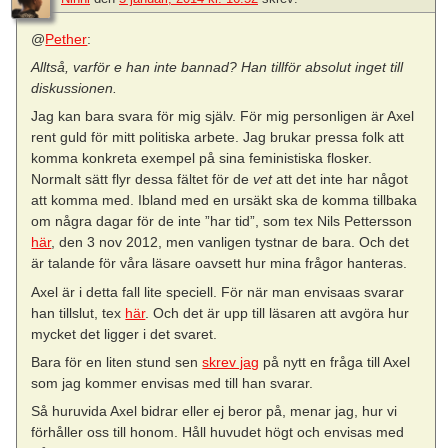
@
Pether
:
Alltså, varför e han inte bannad? Han tillför absolut inget till
diskussionen.
Jag kan bara svara för mig själv. För mig personligen är Axel
rent guld för mitt politiska arbete. Jag brukar pressa folk att
komma konkreta exempel på sina feministiska flosker.
Normalt sätt flyr dessa fältet för de
vet
att det inte har något
att komma med. Ibland med en ursäkt ska de komma tillbaka
om några dagar för de inte ”har tid”, som tex Nils Pettersson
här
, den 3 nov 2012, men vanligen tystnar de bara. Och det
är talande för våra läsare oavsett hur mina frågor hanteras.
Axel är i detta fall lite speciell. För när man envisaas svarar
han tillslut, tex
här
. Och det är upp till läsaren att avgöra hur
mycket det ligger i det svaret.
Bara för en liten stund sen
skrev jag
på nytt en fråga till Axel
som jag kommer envisas med till han svarar.
Så huruvida Axel bidrar eller ej beror på, menar jag, hur vi
förhåller oss till honom. Håll huvudet högt och envisas med