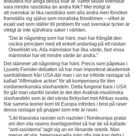
diskutera hur ärliga dessa svar är. Varför skulle svenskar
vara mindre rasistiska än andra folk? Mer troligt är
att svenskar är lika rasistiska som alla andra men försöker
framställa sig själva som moraliska föredömen – vilket är
exakt vad som ställer till problem för vad svenskar tycker är
viktigt är inte självklara saker i världen.
”Det är någonting som har hänt, man har frångått den
vackra principen med ett enkelt undantag på ett nästan
Orwelliskt vis. Alla människor har lika värde, fast vissa
människor har ett mindre värde än andra.”
Det stämmer att någonting har hänt. Precis som påpekas i
Ljusets Fiender-debatten så har man importerat akademisk
samhällsteori från USA där man i sin tur införde raslagar så
kallad ”Affirmative action” för att kompensera för den
nordamerikanska slavhandeln. Detta fungerar bara i USA
för går man utanför landet är det den Arabisk-muslimska
slavhandeln som är det värsta förtrycket mot Afrikas svarta.
När samma teorier kom till Europa infördes i brist på raser
dessa raslagar på grupper som inte är raser.
”Likt klassiska rasister och nazister i Nordeuropa pratar
om den vita rasens överlägsenhet så har de så kallade
“anti-rasisterna” tagit sig an en liknande retorik. Man
menar att vita, heterosexuella män ofta inte kan delta i