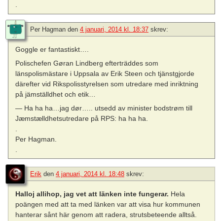
.
Per Hagman
den
4 januari, 2014 kl. 18:37
skrev:
Goggle er fantastiskt….
Polischefen Gøran Lindberg efterträddes som
länspolismästare i Uppsala av Erik Steen och tjänstgjorde
därefter vid Rikspolisstyrelsen som utredare med inriktning
på jämställdhet och etik…
— Ha ha ha…jag dør….. utsedd av minister bodstrøm till
Jæmstælldhetsutredare på RPS: ha ha ha.
.
Per Hagman.
.
Erik
den
4 januari, 2014 kl. 18:48
skrev:
Halloj allihop, jag vet att länken inte fungerar.
Hela
poängen med att ta med länken var att visa hur kommunen
hanterar sånt här genom att radera, strutsbeteende alltså.