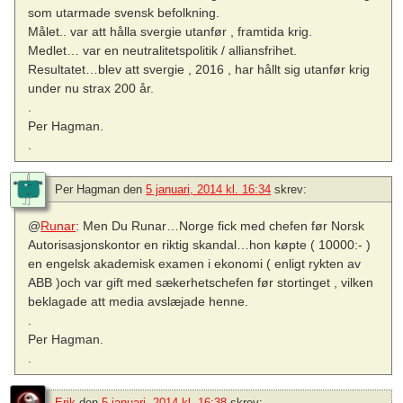
som utarmade svensk befolkning.
Målet.. var att hålla svergie utanfør , framtida krig.
Medlet… var en neutralitetspolitik / alliansfrihet.
Resultatet…blev att svergie , 2016 , har hållt sig utanfør krig
under nu strax 200 år.
.
Per Hagman.
.
Per Hagman
den
5 januari, 2014 kl. 16:34
skrev:
@
Runar
: Men Du Runar…Norge fick med chefen før Norsk
Autorisasjonskontor en riktig skandal…hon køpte ( 10000:- )
en engelsk akademisk examen i ekonomi ( enligt rykten av
ABB )och var gift med sækerhetschefen før stortinget , vilken
beklagade att media avslæjade henne.
.
Per Hagman.
.
Erik
den
5 januari, 2014 kl. 16:38
skrev: