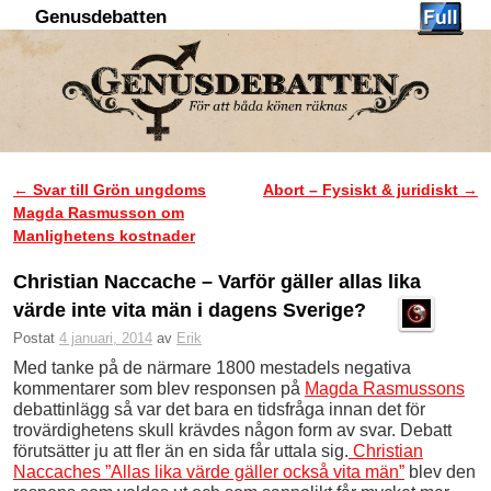
Genusdebatten
Hoppa till huvudinnehåll
Hoppa till sekundärt innehåll
←
Svar till Grön ungdoms
Abort – Fysiskt & juridiskt
→
Inläggsnavigering
Magda Rasmusson om
Manlighetens kostnader
Christian Naccache – Varför gäller allas lika
värde inte vita män i dagens Sverige?
Postat
4 januari, 2014
av
Erik
Med tanke på de närmare 1800 mestadels negativa
kommentarer som blev responsen på
Magda Rasmussons
debattinlägg så var det bara en tidsfråga innan det för
trovärdighetens skull krävdes någon form av svar. Debatt
förutsätter ju att fler än en sida får uttala sig.
Christian
Naccaches ”Allas lika värde gäller också vita män”
blev den