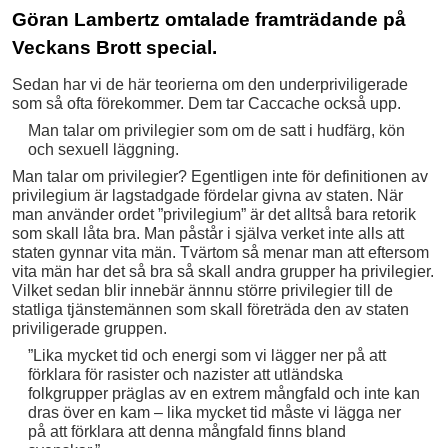
Göran Lambertz omtalade framträdande på
Veckans Brott special.
Sedan har vi de här teorierna om den underpriviligerade
som så ofta förekommer. Dem tar Caccache också upp.
Man talar om privilegier
som om de satt i hudfärg, kön
och sexuell läggning.
Man talar om privilegier? Egentligen inte för definitionen av
privilegium är lagstadgade fördelar givna av staten. När
man använder ordet ”privilegium” är det alltså bara retorik
som skall låta bra. Man påstår i själva verket inte alls att
staten gynnar vita män. Tvärtom så menar man att eftersom
vita män har det så bra så skall andra grupper ha privilegier.
Vilket sedan blir innebär ännnu större privilegier till de
statliga tjänstemännen som skall företräda den av staten
priviligerade gruppen.
”Lika mycket tid och energi som vi lägger ner på att
förklara för rasister och nazister att utländska
folkgrupper präglas av en extrem mångfald och inte kan
dras över en kam – lika mycket tid måste vi lägga ner
på att förklara att denna mångfald finns bland