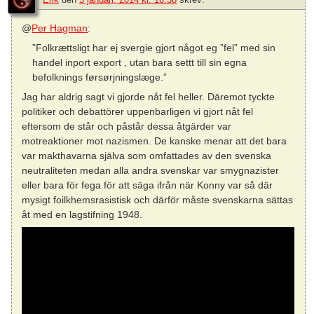
@
Per Hagman
:
”Folkrættsligt har ej svergie gjort något eg ”fel” med sin
handel inport export , utan bara settt till sin egna
befolknings førsørjningslæge.”
Jag har aldrig sagt vi gjorde nåt fel heller. Däremot tyckte
politiker och debattörer uppenbarligen vi gjort nåt fel
eftersom de står och påstår dessa åtgärder var
motreaktioner mot nazismen. De kanske menar att det bara
var makthavarna själva som omfattades av den svenska
neutraliteten medan alla andra svenskar var smygnazister
eller bara för fega för att säga ifrån när Konny var så där
mysigt foilkhemsrasistisk och därför måste svenskarna sättas
åt med en lagstifning 1948.