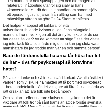
”Då mannen är helt självupptagen och oförmögen att
relatera till någonting utanför sig själv är hans
»konversation« – då den inte handlar om honom själv –
ett opersonligt surr, fjärran från allting som har med
mänskliga värden att göra.” s.24 Skam Manifesto.
Det hjälper knappast att förklara för vita
universitetsutbildade kvinnor att det finns mångfald i
mannen. Tror ni verkligen att det är ny kunskap för de som
har dessa åsikter? Att de kommer att säga ”jaså det visste
jag inte, tack för att du lärde mig det nu kan jag sluta vara
manshatare för jag trodde män var en och samma person”
Bara de fördomsfulla hatarna får höra hur fel
de har – dvs får psykoterapi så försvinner
hatet?
Så vacker tanke och så fruktansvärt korkad. Av alla åsikter i
världen som vi skulle ha makten att få bort med psykoterapi
– berättandeteknik – är det viktigare att lära folk att mörda av
rätt orsak än att lära folk inte begå mord?
Och skolan – eller snarare skolverket – tycker nu det är
viktigare att folk tror på sånt trams än att de förstår svenska,
matte och NO. Med effekten att det är mer sannolikt lärarna