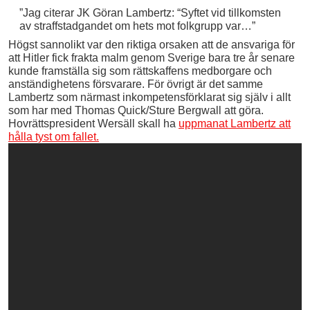
”Jag citerar JK Göran Lambertz: “Syftet vid tillkomsten
av straffstadgandet om hets mot folkgrupp var…”
Högst sannolikt var den riktiga orsaken att de ansvariga för
att Hitler fick frakta malm genom Sverige bara tre år senare
kunde framställa sig som rättskaffens medborgare och
anständighetens försvarare. För övrigt är det samme
Lambertz som närmast inkompetensförklarat sig själv i allt
som har med Thomas Quick/Sture Bergwall att göra.
Hovrättspresident Wersäll skall ha
uppmanat Lambertz att
hålla tyst om fallet.