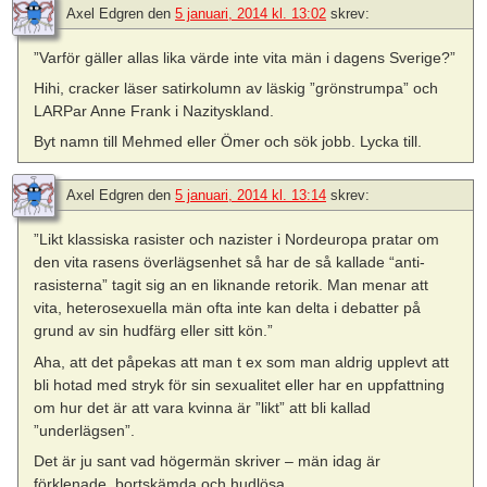
Axel Edgren
den
5 januari, 2014 kl. 13:02
skrev:
”Varför gäller allas lika värde inte vita män i dagens Sverige?”
Hihi, cracker läser satirkolumn av läskig ”grönstrumpa” och
LARPar Anne Frank i Nazityskland.
Byt namn till Mehmed eller Ömer och sök jobb. Lycka till.
Axel Edgren
den
5 januari, 2014 kl. 13:14
skrev:
”Likt klassiska rasister och nazister i Nordeuropa pratar om
den vita rasens överlägsenhet så har de så kallade “anti-
rasisterna” tagit sig an en liknande retorik. Man menar att
vita, heterosexuella män ofta inte kan delta i debatter på
grund av sin hudfärg eller sitt kön.”
Aha, att det påpekas att man t ex som man aldrig upplevt att
bli hotad med stryk för sin sexualitet eller har en uppfattning
om hur det är att vara kvinna är ”likt” att bli kallad
”underlägsen”.
Det är ju sant vad högermän skriver – män idag är
förklenade, bortskämda och hudlösa.