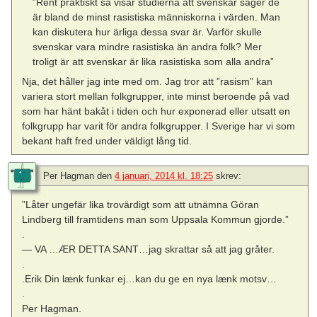
”Rent praktiskt så visar studierna att svenskar säger de
är bland de minst rasistiska människorna i värden. Man
kan diskutera hur ärliga dessa svar är. Varför skulle
svenskar vara mindre rasistiska än andra folk? Mer
troligt är att svenskar är lika rasistiska som alla andra”
Nja, det håller jag inte med om. Jag tror att ”rasism” kan
variera stort mellan folkgrupper, inte minst beroende på vad
som har hänt bakåt i tiden och hur exponerad eller utsatt en
folkgrupp har varit för andra folkgrupper. I Sverige har vi som
bekant haft fred under väldigt lång tid.
Per Hagman
den
4 januari, 2014 kl. 18:25
skrev:
”Låter ungefär lika trovärdigt som att utnämna Göran
Lindberg till framtidens man som Uppsala Kommun gjorde.”
.
— VA …ÆR DETTA SANT…jag skrattar så att jag gråter.
.
.Erik Din lænk funkar ej…kan du ge en nya lænk motsv…
.
Per Hagman.