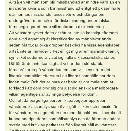
Alltså en vit man som blir misshandlad är mindre värd än en
invandrar kvinna som blir misshandlad enligt ett pk samhälle
där hennes misshandel anses värre och därigenom
undergräver man och inför diskriminering under falska
förespeglingar att man vill motarbeta diskriminering.
Att vänstern tycker detta är rätt är inte så konstigt eftersom
dom alltid ägnat sig åt klassificering av människor ända
sedan Marx,där olika grupper beskrivs ha vissa egenskaper
alltså inte är individer vilket enligt mig är en människofientlig
syn,vilket sedermera visat sig i alla s.k socialistiska stater.
Därför är det inte konstigt att vi har dom största pk
förespråkarna på vänsterkanten som vill censurera det
liberala samhället eftersom i ett liberalt samhälle har dom
ingen makt.Och det är bara det handlar om makt som är
förklädd i att dom bryr sig om just dig enskilda medborgare
vilken egentligen är av ringa betydelse för dom.
Och att då borgerliga partier likt papegojor upprepar
vänsterns klassanalys som över gått till kön och etnicitet är
för vänstern en seger,eftersom man då bakbundit liberala att
kunna angripa deras samhällsanalys och då får man endast
syssla med kritik av petitesser från liberalt håll av vänstern.
Att liberala har varit så blinda för denna glidning där dom