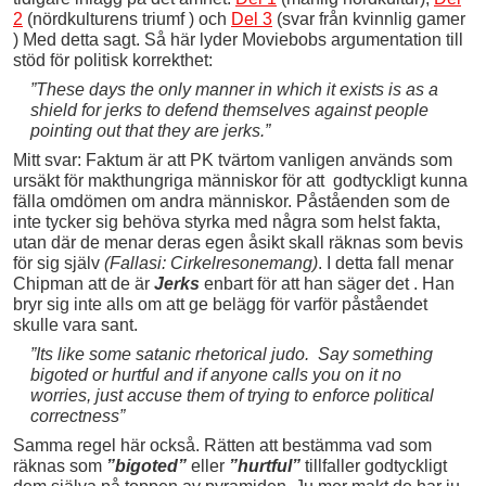
2
(nördkulturens triumf ) och
Del 3
(svar från kvinnlig gamer
) Med detta sagt. Så här lyder Moviebobs argumentation till
stöd för politisk korrekthet:
”These days the only manner in which it
exists is as a
shield for jerks to defend themselves against people
pointing out that they are jerks.”
Mitt svar: Faktum är att PK tvärtom vanligen används som
ursäkt för makthungriga människor för att godtyckligt kunna
fälla omdömen om andra människor. Påståenden som de
inte tycker sig behöva styrka med några som helst fakta,
utan där de menar deras egen åsikt skall räknas som bevis
för sig själv
(Fallasi: Cirkelresonemang)
. I detta fall menar
Chipman att de är
Jerks
enbart för att han säger det . Han
bryr sig inte alls om att ge belägg för varför påståendet
skulle vara sant.
”Its like some satanic rhetorical judo. Say something
bigoted or hurtful and if anyone calls you on it no
worries, just accuse them of trying to enforce political
correctness”
Samma regel här också. Rätten att bestämma vad som
räknas som
”bigoted”
eller
”hurtful”
tillfaller godtyckligt