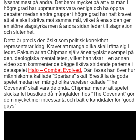
lyssnat mest på andra. Det beror mycket på att vita män i
högre grad har uppmuntrats vara oeniga och ha öppna
debatter medan andra grupper i högre grad har haft kravet
att alla skall sträva mot samma mål, vilket å ena sidan ger
en större slagstyrka men å andra sidan leder till stagnation
och slutenhet.
Detta är precis den åsikt som politisk korrekthet
representerar idag. Kravet att många olika skall rätta sig i
ledet. Faktum är att Chipman själv är ett typiskt exempel på
den.ideologiska mentaliteten, vilket han visar i en annan
video som kommenter de bägge fiktiva stridande parterna i
dataspelet
Halo – Combat Evolved.
Där fasas han över hur
människorna kalllade ”Spartans” skall föreställa de goda i
spelet medan en mängd olika varelser kallade ”The
Covenant” skall vara de onda. Chipman menar att spelet
skickar fel busdkap då mångfalden hos ”The Covenant” gör
dem mycket mer intressanta och bättre kandidater för ”good
guys”