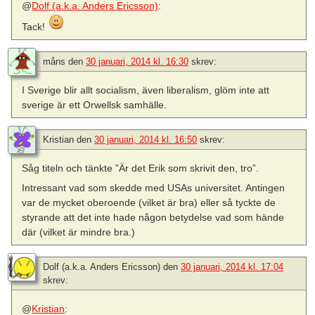
@
Dolf (a.k.a. Anders Ericsson)
:
Tack!
måns
den
30 januari, 2014 kl. 16:30
skrev:
I Sverige blir allt socialism, även liberalism, glöm inte att
sverige är ett Orwellsk samhälle.
Kristian
den
30 januari, 2014 kl. 16:50
skrev:
Såg titeln och tänkte ”Är det Erik som skrivit den, tro”.
Intressant vad som skedde med USAs universitet. Antingen
var de mycket oberoende (vilket är bra) eller så tyckte de
styrande att det inte hade någon betydelse vad som hände
där (vilket är mindre bra.)
Dolf (a.k.a. Anders Ericsson)
den
30 januari, 2014 kl. 17:04
skrev:
@
Kristian
: