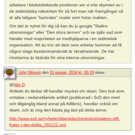
arbetare i beslutsfattande positioner ser vi inte skymten av i
de stalinistiska nätverken för så fort man når framgångar så
är alla tidigare ”kamrater” rivaler som hotar makten.
Om det är nyhet för dig så kan du ju googla ”Stalins
utrensningar” eller ”Den stora terrorn” och se själv vad som
händer med majoriteten av medhjälparna i en stalinistisk
organisation. Att du tror att dem som arbetar kommer att få
någon slags bestämmanderätt är skrattretande. De här
rörelserna är ökända för sina interna utrensningar.
John Nilsson
den
31 januari, 2014 kl. 00:19
skrev:
@
Nils D
:
Artikeln du länkar till handlar mycket om skam. Den bok som
omtalas i nedanstående artikel (publicerad i SvD den med
och tillgänglig bland annat på Adlibris), handlar också om
skam, och är nog den bästa jag läst på detta ämne:
http://www.svd.se/nyheter/idagsidan/psykologi/sjalens-gift-
frater-i-det-dolda_291122.svd