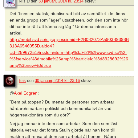
Nils D
den
30 januari, 2014 kl. 23:14
skrev:
Det ”finns en statisk, ritualiserad bild av samhället: det finns
en enda grupp som ”äger” utsattheten, och den som inte hör
dit har inte rätt att känna sig låg.” Ur denna intressanta
artikel.
http://mobil.svd.se/c.jsp;jsessionid=F2B082073A5903B9398B
313A6546055D.aldo4?
cid=25967251&rssId=&item=http%3a%2f%2fwww.svd.se%2f
%3fservice%3dmobile%26amp%3barticleId%3d8928692%26
amp%3bnew%3dtrue
Erik
den
30 januari, 2014 kl. 23:16
skrev:
@
Axel Edgren
:
”Dem på toppen? Du menar de personer som arbetar
hårdare/smartare politiskt och kommunikativt än vad
högerreaktionära som du gör?”
Nej jag menar inte dem som arbetar. Som den som läst
historia vet var det första Stalin gjorde när han kom till
makten att rensa ut dem som arbetat åt honom. Några