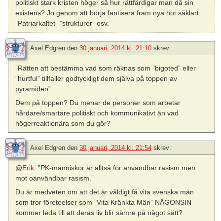
politiskt stark kristen höger så hur rättfärdigar man då sin
existens? Jo genom att börja fantisera fram nya hot såklart.
”Patriarkaltet” ”strukturer” osv.
Axel Edgren
den
30 januari, 2014 kl. 21:10
skrev:
”Rätten att bestämma vad som räknas som ”bigoted” eller
”hurtful” tillfaller godtyckligt dem själva på toppen av
pyramiden”
Dem på toppen? Du menar de personer som arbetar
hårdare/smartare politiskt och kommunikativt än vad
högerreaktionära som du gör?
Axel Edgren
den
30 januari, 2014 kl. 21:54
skrev:
@
Erik
: ”PK-människor är alltså för användbar rasism men
mot oanvändbar rasism.”
Du är medveten om att det är våldigt få vita svenska män
som tror företeelser som ”Vita Kränkta Män” NÅGONSIN
kommer leda till att deras liv blir sämre på något sätt?