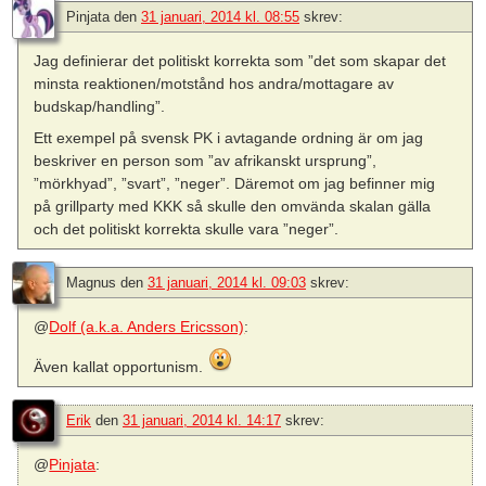
Pinjata
den
31 januari, 2014 kl. 08:55
skrev:
Jag definierar det politiskt korrekta som ”det som skapar det
minsta reaktionen/motstånd hos andra/mottagare av
budskap/handling”.
Ett exempel på svensk PK i avtagande ordning är om jag
beskriver en person som ”av afrikanskt ursprung”,
”mörkhyad”, ”svart”, ”neger”. Däremot om jag befinner mig
på grillparty med KKK så skulle den omvända skalan gälla
och det politiskt korrekta skulle vara ”neger”.
Magnus
den
31 januari, 2014 kl. 09:03
skrev:
@
Dolf (a.k.a. Anders Ericsson)
:
Även kallat opportunism.
Erik
den
31 januari, 2014 kl. 14:17
skrev:
@
Pinjata
: