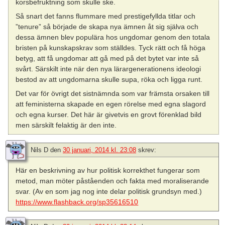
korsbefruktning som skulle ske.
Så snart det fanns flummare med prestigefyllda titlar och
”tenure” så började de skapa nya ämnen åt sig själva och
dessa ämnen blev populära hos ungdomar genom den totala
bristen på kunskapskrav som ställdes. Tyck rätt och få höga
betyg, att få ungdomar att gå med på det bytet var inte så
svårt. Särskilt inte när den nya lärargenerationens ideologi
bestod av att ungdomarna skulle supa, röka och ligga runt.
Det var för övrigt det sistnämnda som var främsta orsaken till
att feministerna skapade en egen rörelse med egna slagord
och egna kurser. Det här är givetvis en grovt förenklad bild
men särskilt felaktig är den inte.
Nils D
den
30 januari, 2014 kl. 23:08
skrev:
Här en beskrivning av hur politisk korrekthet fungerar som
metod, man möter påståenden och fakta med moraliserande
svar. (Av en som jag nog inte delar politisk grundsyn med.)
https://www.flashback.org/sp35616510