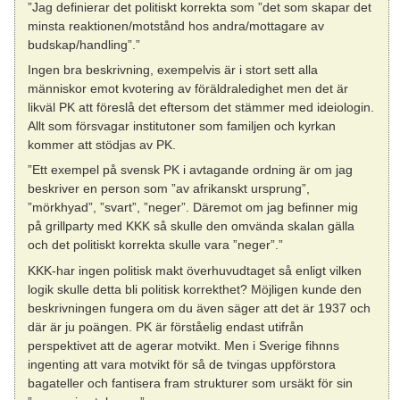
”Jag definierar det politiskt korrekta som ”det som skapar det
minsta reaktionen/motstånd hos andra/mottagare av
budskap/handling”.”
Ingen bra beskrivning, exempelvis är i stort sett alla
människor emot kvotering av föräldraledighet men det är
likväl PK att föreslå det eftersom det stämmer med ideiologin.
Allt som försvagar institutoner som familjen och kyrkan
kommer att stödjas av PK.
”Ett exempel på svensk PK i avtagande ordning är om jag
beskriver en person som ”av afrikanskt ursprung”,
”mörkhyad”, ”svart”, ”neger”. Däremot om jag befinner mig
på grillparty med KKK så skulle den omvända skalan gälla
och det politiskt korrekta skulle vara ”neger”.”
KKK-har ingen politisk makt överhuvudtaget så enligt vilken
logik skulle detta bli politisk korrekthet? Möjligen kunde den
beskrivningen fungera om du även säger att det är 1937 och
där är ju poängen. PK är förståelig endast utifrån
perspektivet att de agerar motvikt. Men i Sverige fihnns
ingenting att vara motvikt för så de tvingas uppförstora
bagateller och fantisera fram strukturer som ursäkt för sin