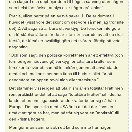
och slagord och upphöjer dem till högsta sanning utan någon
som helst förståelse, analys eller några gråskalor.”
Precis, vilket beror på en av två saker. 1. De är dumma i
huvudet (visst vore det skönt om det vore så men jag tror inte
det) 2. Att säga så är bara ett verktyg. De försöker inte göra
din förståelse lättare för de är inte intresserade av att du skall
förstå, de försöker avsiktligt göra det svårare för dig att veta
någonting.
”Och som sagt, den politiska korrektheten är ett effektivt (och
förmodligen nödvändigt) verktyg för totalitära krafter som
försöker ta över ett samhälle inifrån genom att använda de
medel och mekanismer som finns till buds istället för att
genomföra en öppen revolution eller statskupp.”
Det stämmer visserligen att Stalinism är en totalitär kratf men
rent praktiskt är det fel att säga ”totalitära krafter” iaf i det här
landet eftersom inga existerande krafter beter sig så här i
Europa. Det speciella med USA är ju att det där finns en
ursäkt att göra så här, man påstår sig vara en ”motkraft” till
den kristna högern.
Men gör man samma sak i ett land som inte har någon