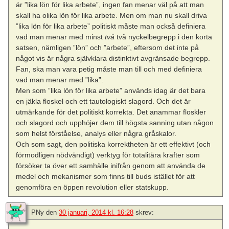
är ”lika lön för lika arbete”, ingen fan menar väl på att man
skall ha olika lön för lika arbete. Men om man nu skall driva
”lika lön för lika arbete” politiskt måste man också definiera
vad man menar med minst
två
två nyckelbegrepp i den korta
satsen, nämligen ”lön” och ”arbete”, eftersom det inte på
något vis är några självklara distinktivt avgränsade begrepp.
Fan, ska man vara petig måste man till och med definiera
vad man menar med ”lika”.
Men som ”lika lön för lika arbete” används idag är det bara
en jäkla floskel och ett tautologiskt slagord. Och det är
utmärkande för det politiskt korrekta. Det anammar floskler
och slagord och upphöjer dem till högsta sanning utan någon
som helst förståelse, analys eller några gråskalor.
Och som sagt, den politiska korrektheten är ett effektivt (och
förmodligen nödvändigt) verktyg för totalitära krafter som
försöker ta över ett samhälle inifrån genom att använda de
medel och mekanismer som finns till buds istället för att
genomföra en öppen revolution eller statskupp.
PNy
den
30 januari, 2014 kl. 16:28
skrev: