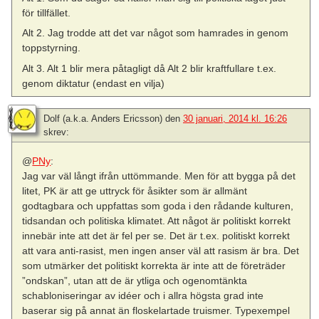
för tillfället.
Alt 2. Jag trodde att det var något som hamrades in genom
toppstyrning.
Alt 3. Alt 1 blir mera påtagligt då Alt 2 blir kraftfullare t.ex.
genom diktatur (endast en vilja)
Dolf (a.k.a. Anders Ericsson)
den
30 januari, 2014 kl. 16:26
skrev:
@
PNy
:
Jag var väl långt ifrån uttömmande. Men för att bygga på det
litet, PK är att ge uttryck för åsikter som är allmänt
godtagbara och uppfattas som goda i den rådande kulturen,
tidsandan och politiska klimatet. Att något är politiskt korrekt
innebär inte att det är fel per se. Det är t.ex. politiskt korrekt
att vara anti-rasist, men ingen anser väl att rasism är bra. Det
som utmärker det politiskt korrekta är inte att de företräder
”ondskan”, utan att de är ytliga och ogenomtänkta
schabloniseringar av idéer och i allra högsta grad inte
baserar sig på annat än floskelartade truismer. Typexempel