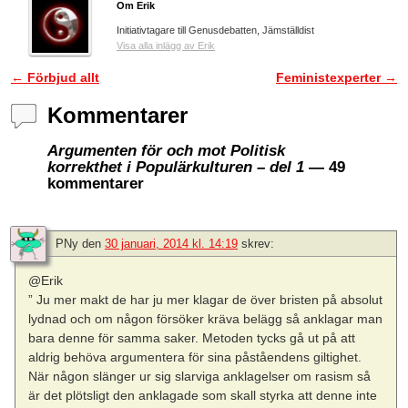
Om Erik
Initiativtagare till Genusdebatten, Jämställdist
Visa alla inlägg av Erik
←
Förbjud allt
Feministexperter
→
Inläggsnavigering
Kommentarer
Argumenten för och mot Politisk
korrekthet i Populärkulturen – del 1
— 49
kommentarer
PNy
den
30 januari, 2014 kl. 14:19
skrev:
@Erik
” Ju mer makt de har ju mer klagar de över bristen på absolut
lydnad och om någon försöker kräva belägg så anklagar man
bara denne för samma saker. Metoden tycks gå ut på att
aldrig behöva argumentera för sina påståendens giltighet.
När någon slänger ur sig slarviga anklagelser om rasism så
är det plötsligt den anklagade som skall styrka att denne inte