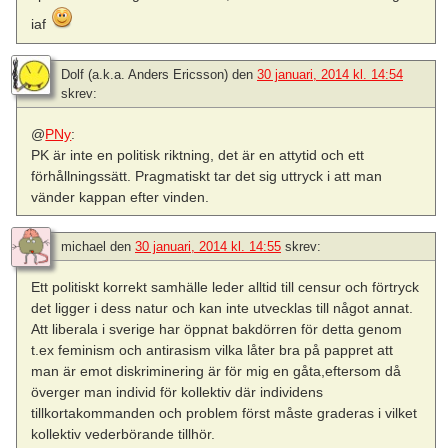
iaf
Dolf (a.k.a. Anders Ericsson)
den
30 januari, 2014 kl. 14:54
skrev:
@
PNy
:
PK är inte en politisk riktning, det är en attytid och ett
förhållningssätt. Pragmatiskt tar det sig uttryck i att man
vänder kappan efter vinden.
michael
den
30 januari, 2014 kl. 14:55
skrev:
Ett politiskt korrekt samhälle leder alltid till censur och förtryck
det ligger i dess natur och kan inte utvecklas till något annat.
Att liberala i sverige har öppnat bakdörren för detta genom
t.ex feminism och antirasism vilka låter bra på pappret att
man är emot diskriminering är för mig en gåta,eftersom då
överger man individ för kollektiv där individens
tillkortakommanden och problem först måste graderas i vilket
kollektiv vederbörande tillhör.