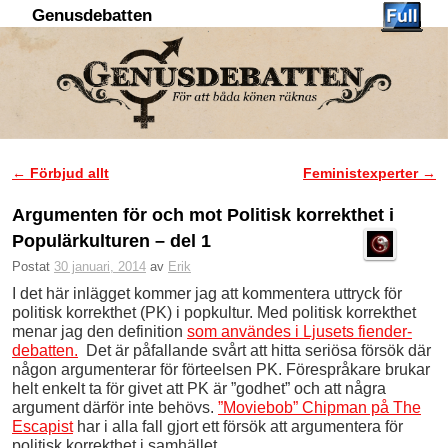
Genusdebatten
Hoppa till huvudinnehåll
Hoppa till sekundärt innehåll
←
Förbjud allt
Feministexperter
→
Inläggsnavigering
Argumenten för och mot Politisk korrekthet i
Populärkulturen – del 1
Postat
30 januari, 2014
av
Erik
I det här inlägget kommer jag att kommentera uttryck för
politisk korrekthet (PK) i popkultur. Med politisk korrekthet
menar jag den definition
som användes i Ljusets fiender-
debatten.
Det är påfallande svårt att hitta seriösa försök där
någon argumenterar för förteelsen PK. Förespråkare brukar
helt enkelt ta för givet att PK är ”godhet” och att några
argument därför inte behövs.
”Moviebob” Chipman på The
Escapist
har i alla fall gjort ett försök att argumentera för
politisk korrekthet i samhället.