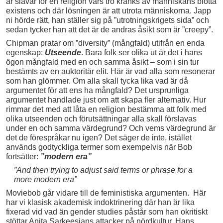
är slavar för en religion vars tro kränks av människans blotta
existens och där lösningen är att utrota människorna. Japp
ni hörde rätt, han ställer sig på ”utrotningskrigets sida” och
sedan tycker han att det är de andras åsikt som är ”creepy”.
Chipman pratar om ”diversity” (mångfald) utifrån en enda
egenskap:
Utseende
. Bara folk ser olika ut är det i hans
ögon mångfald med en och samma åsikt – som i sin tur
bestämts av en auktoritär elit. Här är vad alla som resonerar
som han glömmer. Om alla skall tycka lika vad är då
argumentet för att ens ha mångfald? Det ursprunliga
argumentet handlade just om att skapa fler alternativ. Hur
rimmar det med att låta en religion bestämma att folk med
olika utseenden och förutsättningar alla skall förslavas
under en och samma värdegrund? Och vems värdegrund är
det de förespråkar nu igen? Det säger de inte, istället
används godtyckliga termer som exempelvis när Bob
fortsätter:
”modern era”
”And then trying to adjust said terms or phrase for a
more modern era”
Moviebob går vidare till de feministiska argumenten. Här
har vi klasisk akademisk indoktrinering där han är lika
fixerad vid vad än gender studies påstår som han okritiskt
stöttar Anita Sarkeesians attacker på nördkultur. Hans