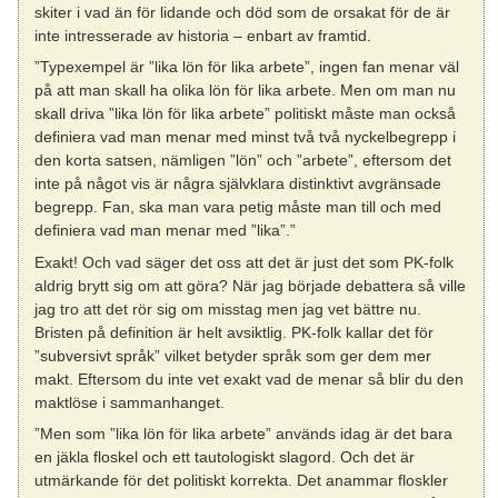
skiter i vad än för lidande och död som de orsakat för de är
inte intresserade av historia – enbart av framtid.
”Typexempel är ”lika lön för lika arbete”, ingen fan menar väl
på att man skall ha olika lön för lika arbete. Men om man nu
skall driva ”lika lön för lika arbete” politiskt måste man också
definiera vad man menar med minst två två nyckelbegrepp i
den korta satsen, nämligen ”lön” och ”arbete”, eftersom det
inte på något vis är några självklara distinktivt avgränsade
begrepp. Fan, ska man vara petig måste man till och med
definiera vad man menar med ”lika”.”
Exakt! Och vad säger det oss att det är just det som PK-folk
aldrig brytt sig om att göra? När jag började debattera så ville
jag tro att det rör sig om misstag men jag vet bättre nu.
Bristen på definition är helt avsiktlig. PK-folk kallar det för
”subversivt språk” vilket betyder språk som ger dem mer
makt. Eftersom du inte vet exakt vad de menar så blir du den
maktlöse i sammanhanget.
”Men som ”lika lön för lika arbete” används idag är det bara
en jäkla floskel och ett tautologiskt slagord. Och det är
utmärkande för det politiskt korrekta. Det anammar floskler