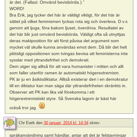
är det. (Fallasi: Omvänd bevisbörda.).”
WORD!
Bra Erik, jag tycker det här är väldigt viktigt, för det här är
sättet på vilket feminismen lyckas rota sig och överleva. D.v.s
genom att ljuga, föra bakom ljuset, överdriva. Resultatet av
det här blir just omvänd bevisbörda. Väldigt ofta så utnyttjas
deras maktposition för att först påvisa det argument som
mycket väl skulle kunna användas emot dem. Då blir det helt
plötsligt oppositionen som tvingas bevisa att feministerna inte
sysslar med yttrandefrihet och demokrati.
Dem utger sig alltså för att vara humanister i mitten och allt
som faller utanför ramen är automatiskt högerextremism.
PK är ju en åsiktsdiktatur. Alltså existerar den i en demokratur
till en diktatur kan man säga där yttrandefriheten skränkts in.
Observer att PK kan lika väl förekomma i ett
högerextremistiskt styre. Så Svenska lagom är bäst här
också tror jag.
Chr Ewrk
den
30 januari, 2014 kl. 14:34
skrev:
spräkanvändning samt händlar, antar att det är felstavningar