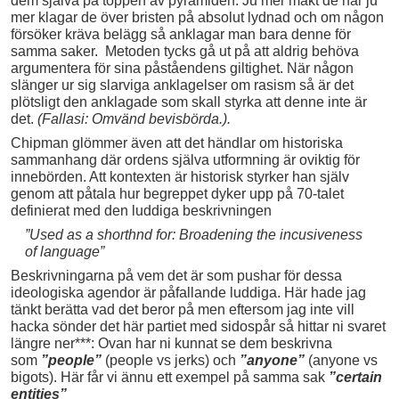
dem själva på toppen av pyramiden. Ju mer makt de har ju
mer klagar de över bristen på absolut lydnad och om någon
försöker kräva belägg så anklagar man bara denne för
samma saker. Metoden tycks gå ut på att aldrig behöva
argumentera för sina påståendens giltighet. När någon
slänger ur sig slarviga anklagelser om rasism så är det
plötsligt den anklagade som skall styrka att denne inte är
det.
(Fallasi: Omvänd bevisbörda.).
Chipman glömmer även att det händlar om historiska
sammanhang där ordens själva utformning är oviktig för
innebörden. Att kontexten är historisk styrker han själv
genom att påtala hur begreppet dyker upp på 70-talet
definierat med den luddiga beskrivningen
”Used as a shorthnd for: Broadening the incusiveness
of language”
Beskrivningarna på vem det är som pushar för dessa
ideologiska agendor är påfallande luddiga. Här hade jag
tänkt berätta vad det beror på men eftersom jag inte vill
hacka sönder det här partiet med sidospår så hittar ni svaret
längre ner***: Ovan har ni kunnat se dem beskrivna
som
”people”
(people vs jerks) och
”anyone”
(anyone vs
bigots). Här får vi ännu ett exempel på samma sak
”certain
entities”