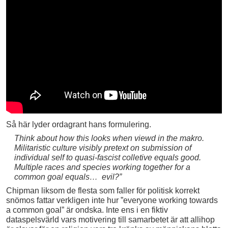
Så här lyder ordagrant hans formulering.
Think about how this looks when viewd in the makro.
Militaristic culture visibly pretext on submission of
individual self to quasi-fascist colletive equals good.
Multiple races and species working together for a
common goal equals… evil?”
Chipman liksom de flesta som faller för politisk korrekt
snömos fattar verkligen inte hur ”everyone working towards
a common goal” är ondska. Inte ens i en fiktiv
dataspelsvärld vars motivering till samarbetet är att allihop