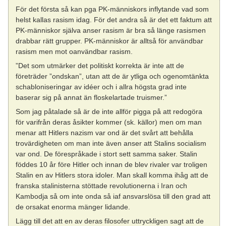
För det första så kan pga PK-människors inflytande vad som
helst kallas rasism idag. För det andra så är det ett faktum att
PK-människor själva anser rasism är bra så länge rasismen
drabbar rätt grupper. PK-människor är alltså för användbar
rasism men mot oanvändbar rasism.
”Det som utmärker det politiskt korrekta är inte att de
företräder ”ondskan”, utan att de är ytliga och ogenomtänkta
schabloniseringar av idéer och i allra högsta grad inte
baserar sig på annat än floskelartade truismer.”
Som jag påtalade så är de inte allför pigga på att redogöra
för varifrån deras åsikter kommer (sk. källor) men om man
menar att Hitlers nazism var ond är det svårt att behålla
trovärdigheten om man inte även anser att Stalins socialism
var ond. De förespråkade i stort sett samma saker. Stalin
föddes 10 år före Hitler och innan de blev rivaler var troligen
Stalin en av Hitlers stora idoler. Man skall komma ihåg att de
franska stalinisterna stöttade revolutionerna i Iran och
Kambodja så om inte onda så iaf ansvarslösa till den grad att
de orsakat enorma mänger lidande.
Lägg till det att en av deras filosofer uttryckligen sagt att de