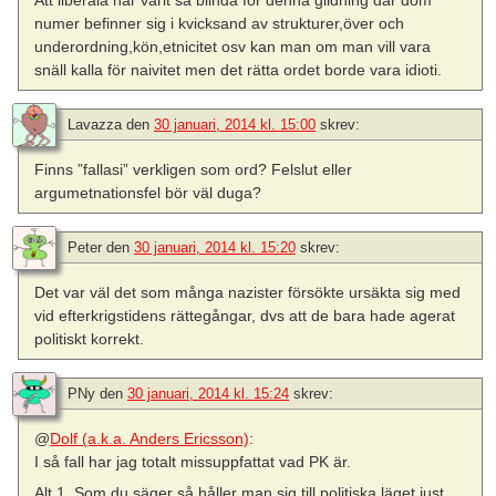
numer befinner sig i kvicksand av strukturer,över och
underordning,kön,etnicitet osv kan man om man vill vara
snäll kalla för naivitet men det rätta ordet borde vara idioti.
Lavazza
den
30 januari, 2014 kl. 15:00
skrev:
Finns ”fallasi” verkligen som ord? Felslut eller
argumetnationsfel bör väl duga?
Peter
den
30 januari, 2014 kl. 15:20
skrev:
Det var väl det som många nazister försökte ursäkta sig med
vid efterkrigstidens rättegångar, dvs att de bara hade agerat
politiskt korrekt.
PNy
den
30 januari, 2014 kl. 15:24
skrev:
@
Dolf (a.k.a. Anders Ericsson)
:
I så fall har jag totalt missuppfattat vad PK är.
Alt 1. Som du säger så håller man sig till politiska läget just