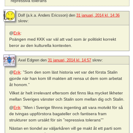
”repressiva tolerans”
Dolf (a.k.a. Anders Ericsson)
den
31 januari, 2014 kl. 14:36
skrev:
@
Erik
:
Poängen med KKK var väl att vad som är politiskt korrekt
beror av den kulturella kontexten.
Axel Edgren
den
31 januari, 2014 kl. 14:57
skrev:
@
Erik
: ”Som den som läst historia vet var det första Stalin
gjorde när han kom till makten att rensa ut dem som arbetat
åt honom.”
Vilket är helt irrelevant eftersom det finns lika mycket likheter
mellan Sveriges vänster och Stalin som mellan dig och Stalin.
@
Erik
: ”Men i Sverige fihnns ingenting att vara motvikt för så
de tvingas uppförstora bagateller och fantisera fram
strukturer som ursäkt för sin ”repressiva tolerans””
Nästan en tiondel av väljarkåren vill ge makt åt ett parti som