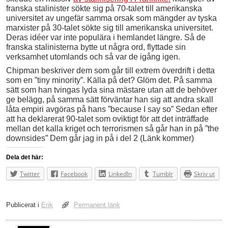
franska stalinister sökte sig på 70-talet till amerikanska
universitet av ungefär samma orsak som mängder av tyska
marxister på 30-talet sökte sig till amerikanska universitet.
Deras idéer var inte populära i hemlandet längre. Så de
franska stalinisterna bytte ut några ord, flyttade sin
verksamhet utomlands och så var de igång igen.
Chipman beskriver dem som går till extrem överdrift i detta
som en ”tiny minority”. Källa på det? Glöm det. På samma
sätt som han tvingas lyda sina mästare utan att de behöver
ge belägg, på samma sätt förväntar han sig att andra skall
låta empiri avgöras på hans ”because I say so” Sedan efter
att ha deklarerat 90-talet som oviktigt för att det inträffade
mellan det kalla kriget och terrorismen så går han in på ”the
downsides” Dem går jag in på i del 2 (Länk kommer)
Dela det här:
Twitter
Facebook
LinkedIn
Tumblr
Skriv ut
Publicerat i
Erik
Permanent länk