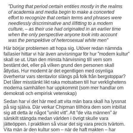
”During that period certain entities mostly in the realms
of academia and media begin to make a concerted
effort to recognize that certain terms and phrases were
needlessly discriminative and illfitting to a modern
culture, – as their use had originated in an earlier time
when the only perspective anyone took into account
was the perspektive of heterosexual white men”
Här börjar problemen att hopa sig. Utöver redan nämnda
fallasier hittar vi här även anvisningar för hur ”modern kultur”
skall se ut. Utan den minsta hänvisning till vem som
bestämt det, eller på vilken grund den personen skall
åtlydas. Hur modernt är det egentligen med osynliga
överherrar vars stentavlor slängs på folk från bergstoppar?
Det låter misstänkt likt raka motsatsen till hur verklighetens
moderna samhällen har uppkommit (som mer handlar om
demokrati och empirisk vetenskap)
Sedan har vi det här med att vita män bara skall ha lyssnat
på sig själva. Där verkar Chipman tillhöra dem som inbillat
sig att detta är något ”unikt vitt”. Att ”de vita männen” är
särskilt stängda medan världen i övrigt skulle vara
jätteöppen. I praktiken så visar det sig vara precis tvärtom.
Vita män är den kultur som – när de haft makten – har