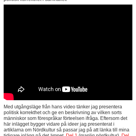
Med utgångsläge från hans video tänker jag presentera
politisk korrekthet och ge en beskrivning av vilken sorts
människor som förespråkar förteelsen ifråga. Eftersom det
här inlägget bygger vidare på ideer jag presenterat i
artiklarna om Nördkultur så passar jag på att länka till mina
tidigare inlägg på det ämnet.
Del 1
(manlig nördkultur),
Del