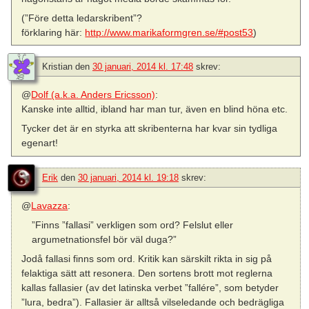
(”Före detta ledarskribent”?
förklaring här:
http://www.marikaformgren.se/#post53
)
Kristian
den
30 januari, 2014 kl. 17:48
skrev:
@
Dolf (a.k.a. Anders Ericsson)
:
Kanske inte alltid, ibland har man tur, även en blind höna etc.
Tycker det är en styrka att skribenterna har kvar sin tydliga
egenart!
Erik
den
30 januari, 2014 kl. 19:18
skrev:
@
Lavazza
:
”Finns ”fallasi” verkligen som ord? Felslut eller
argumetnationsfel bör väl duga?”
Jodå fallasi finns som ord. Kritik kan särskilt rikta in sig på
felaktiga sätt att resonera. Den sortens brott mot reglerna
kallas fallasier (av det latinska verbet ”fallére”, som betyder
”lura, bedra”). Fallasier är alltså vilseledande och bedrägliga