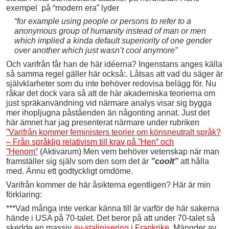
exempel på “modern era” lyder
“for example using people or persons to refer to a
anonymous group of humanity instead of man or men
which implied a kinda default superiority of one gender
over another which just wasn’t cool anymore”
Och varifrån får han de här idéerna? Ingenstans anges källa
så samma regel gäller här också:. Låtsas att vad du säger är
självklarheter som du inte behöver redovisa belägg för. Nu
råkar det dock vara så att de här akademiska teorierna om
just spräkanvändning vid närmare analys visar sig bygga
mer ihopljugna påståenden än någonting annat. Just det
här ämnet har jag presenterat närmare under rubriken
”Varifrån kommer feministers teorier om könsneutralt språk?
– Från språklig relativism till krav på ”Hen” och
”Henom”
(Aktivarum) Men vem behöver vetenskap när man
framställer sig själv som den som det är
”coolt”
att hålla
med. Ännu ett godtyckligt omdöme.
Varifrån kommer de här åsikterna egentligen? Här är min
förklaring:
***Vad många inte verkar känna till är varför de här sakerna
hände i USA på 70-talet. Det beror på att under 70-talet så
skedde en massiv
av-stalinisering i Frankrike.
Mängder av