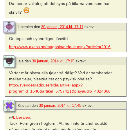
Du menar väl alrig att det syns på titlarna vem som har
skrivit?
Liberalen
den
30 januari, 2014 kl. 17:11
skrev:
On topic och synnerligen läsvärt:
http://www.axess.se/magasin/default.aspx?article=2016
jaja
den
30 januari, 2014 kl. 17:15
skrev:
Varför mår bisexuella tjejer så dåligt? Vad är sambandet
mellan tjejer, bisexualitet och psykisk ohälsa?
http://sverigesradio.se/sida/artikel.aspx?
programid=1646&artikel=5757421&playaudio=4824868
Kristian
den
30 januari, 2014 kl. 17:45
skrev:
@
Liberalen
:
Tack. Formgren i högform. Att hon inte är chefredaktör
någonstans är något media borde skämmas för.