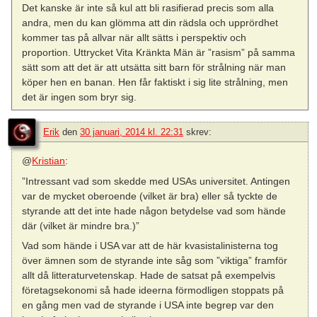
Det kanske är inte så kul att bli rasifierad precis som alla
andra, men du kan glömma att din rädsla och upprördhet
kommer tas på allvar när allt sätts i perspektiv och
proportion. Uttrycket Vita Kränkta Män är ”rasism” på samma
sätt som att det är att utsätta sitt barn för strålning när man
köper hen en banan. Hen får faktiskt i sig lite strålning, men
det är ingen som bryr sig.
Erik
den
30 januari, 2014 kl. 22:31
skrev:
@
Kristian
:
”Intressant vad som skedde med USAs universitet. Antingen
var de mycket oberoende (vilket är bra) eller så tyckte de
styrande att det inte hade någon betydelse vad som hände
där (vilket är mindre bra.)”
Vad som hände i USA var att de här kvasistalinisterna tog
över ämnen som de styrande inte såg som ”viktiga” framför
allt då litteraturvetenskap. Hade de satsat på exempelvis
företagsekonomi så hade ideerna förmodligen stoppats på
en gång men vad de styrande i USA inte begrep var den