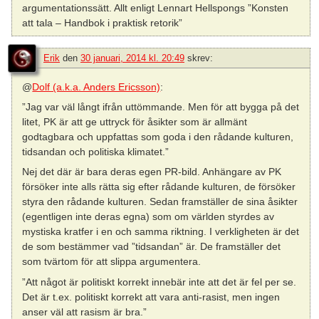
argumentationssätt. Allt enligt Lennart Hellspongs ”Konsten
att tala – Handbok i praktisk retorik”
Erik
den
30 januari, 2014 kl. 20:49
skrev:
@
Dolf (a.k.a. Anders Ericsson)
:
”Jag var väl långt ifrån uttömmande. Men för att bygga på det
litet, PK är att ge uttryck för åsikter som är allmänt
godtagbara och uppfattas som goda i den rådande kulturen,
tidsandan och politiska klimatet.”
Nej det där är bara deras egen PR-bild. Anhängare av PK
försöker inte alls rätta sig efter rådande kulturen, de försöker
styra den rådande kulturen. Sedan framställer de sina åsikter
(egentligen inte deras egna) som om världen styrdes av
mystiska kratfer i en och samma riktning. I verkligheten är det
de som bestämmer vad ”tidsandan” är. De framställer det
som tvärtom för att slippa argumentera.
”Att något är politiskt korrekt innebär inte att det är fel per se.
Det är t.ex. politiskt korrekt att vara anti-rasist, men ingen
anser väl att rasism är bra.”