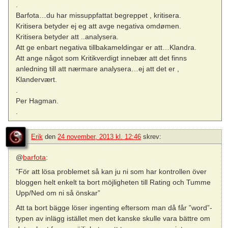
.
Barfota…du har missuppfattat begreppet , kritisera.
Kritisera betyder ej eg att avge negativa omdømen.
Kritisera betyder att ..analysera.
Att ge enbart negativa tillbakameldingar er att…Klandra.
Att ange något som Kritikverdigt innebær att det finns
anledning till att nærmare analysera…ej att det er ,
Klandervært.
.
Per Hagman.
.
Erik
den
24 november, 2013 kl. 12:46
skrev:
@
barfota
:
”För att lösa problemet så kan ju ni som har kontrollen över
bloggen helt enkelt ta bort möjligheten till Rating och Tumme
Upp/Ned om ni så önskar”
Att ta bort bägge löser ingenting eftersom man då får ”word”-
typen av inlägg istället men det kanske skulle vara bättre om