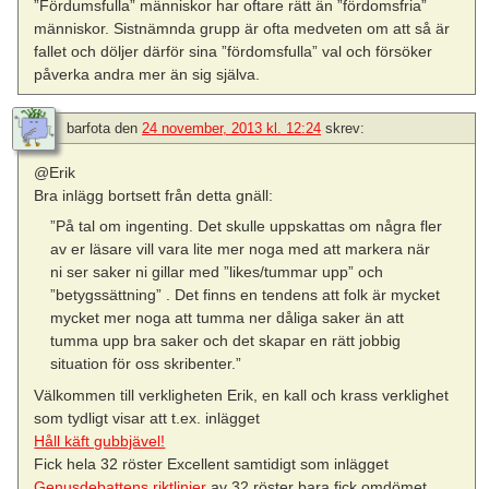
”Fördumsfulla” människor har oftare rätt än ”fördomsfria”
människor. Sistnämnda grupp är ofta medveten om att så är
fallet och döljer därför sina ”fördomsfulla” val och försöker
påverka andra mer än sig själva.
barfota
den
24 november, 2013 kl. 12:24
skrev:
@Erik
Bra inlägg bortsett från detta gnäll:
”På tal om ingenting. Det skulle uppskattas om några fler
av er läsare vill vara lite mer noga med att markera när
ni ser saker ni gillar med ”likes/tummar upp” och
”betygssättning” . Det finns en tendens att folk är mycket
mycket mer noga att tumma ner dåliga saker än att
tumma upp bra saker och det skapar en rätt jobbig
situation för oss skribenter.”
Välkommen till verkligheten Erik, en kall och krass verklighet
som tydligt visar att t.ex. inlägget
Håll käft gubbjävel!
Fick hela 32 röster Excellent samtidigt som inlägget
Genusdebattens riktlinjer
av 32 röster bara fick omdömet