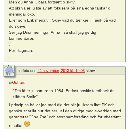
Men du Anna… bara fortsætt o skriv.
Att skriva er ju lite av att fokusera på sina egna tankar o
meningar oxo.
Eller som Erik menar… Skriv vad du tænker , Tænk på vad
du skriver.
Ser jag Dina meningar Anna , så skall jag ge dig
kommentarer.
.
Per Hagman.
.
barfota
den
24 november, 2013 kl. 19:06
skrev:
@
Johan
:
”Det låter ju som rena 1984. Endast positiv feedback är
tillåten Smile”
I princip så håller jag med dig det blir ju liksom litet PK och
ganska snarlikt hur det ser ut i den övriga media-världen med
garanterat
”God Ton”
och stort samförstånd och förutbestämt
resultat