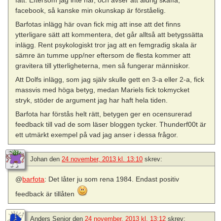
facebook, så kanske min okunskap är förståelig.
Barfotas inlägg här ovan fick mig att inse att det finns
ytterligare sätt att kommentera, det går alltså att betygssätta
inlägg. Rent psykologiskt tror jag att en femgradig skala är
sämre än tumme upp/ner eftersom de flesta kommer att
gravitera till ytterligheterna, men så fungerar människor.
Att Dolfs inlägg, som jag själv skulle gett en 3-a eller 2-a, fick
massvis med höga betyg, medan Mariels fick tokmycket
stryk, stöder de argument jag har haft hela tiden.
Barfota har förstås helt rätt, betygen ger en ocensurerad
feedback till vad de som läser bloggen tycker. Thunderf00t är
ett utmärkt exempel på vad jag anser i dessa frågor.
Johan
den
24 november, 2013 kl. 13:10
skrev:
@
barfota
: Det låter ju som rena 1984. Endast positiv
feedback är tillåten
Anders Senior
den
24 november, 2013 kl. 13:12
skrev: