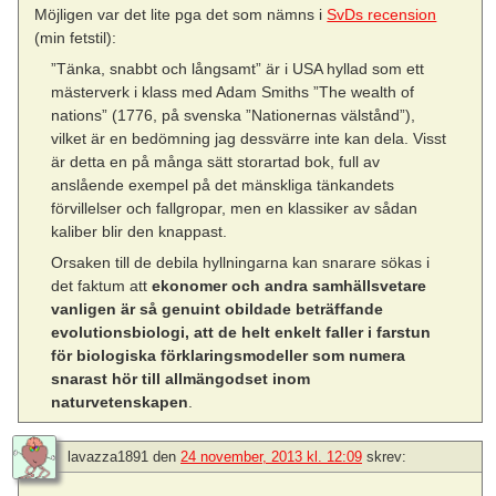
Möjligen var det lite pga det som nämns i
SvDs recension
(min fetstil):
”Tänka, snabbt och långsamt” är i USA hyllad som ett
mästerverk i klass med Adam Smiths ”The wealth of
nations” (1776, på svenska ”Nationernas välstånd”),
vilket är en bedömning jag dessvärre inte kan dela. Visst
är detta en på många sätt storartad bok, full av
anslående exempel på det mänskliga tänkandets
förvillelser och fallgropar, men en klassiker av sådan
kaliber blir den knappast.
Orsaken till de debila hyllningarna kan snarare sökas i
det faktum att
ekonomer och andra samhällsvetare
vanligen är så genuint obildade beträffande
evolutionsbiologi, att de helt enkelt faller i farstun
för biologiska förklaringsmodeller som numera
snarast hör till allmängodset inom
naturvetenskapen
.
lavazza1891
den
24 november, 2013 kl. 12:09
skrev: