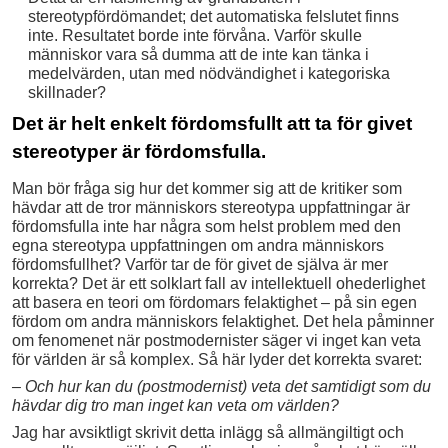
stereotypfördömandet; det automatiska felslutet finns
inte. Resultatet borde inte förvåna. Varför skulle
människor vara så dumma att de inte kan tänka i
medelvärden, utan med nödvändighet i kategoriska
skillnader?
Det är helt enkelt fördomsfullt att ta för givet
stereotyper är fördomsfulla.
Man bör fråga sig hur det kommer sig att de kritiker som
hävdar att de tror människors stereotypa uppfattningar är
fördomsfulla inte har några som helst problem med den
egna stereotypa uppfattningen om andra människors
fördomsfullhet? Varför tar de för givet de själva är mer
korrekta? Det är ett solklart fall av intellektuell ohederlighet
att basera en teori om fördomars felaktighet – på sin egen
fördom om andra människors felaktighet. Det hela påminner
om fenomenet när postmodernister säger vi inget kan veta
för världen är så komplex. Så här lyder det korrekta svaret:
– Och hur kan du (postmodernist) veta det samtidigt som du
hävdar dig tro man inget kan veta om världen?
Jag har avsiktligt skrivit detta inlägg så allmängiltigt och