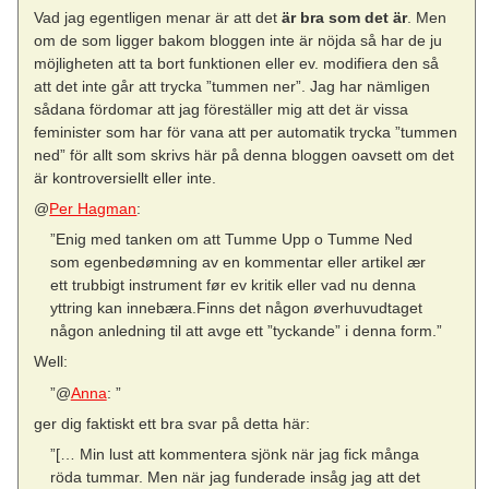
Vad jag egentligen menar är att det
är bra som det är
. Men
om de som ligger bakom bloggen inte är nöjda så har de ju
möjligheten att ta bort funktionen eller ev. modifiera den så
att det inte går att trycka ”tummen ner”. Jag har nämligen
sådana fördomar att jag föreställer mig att det är vissa
feminister som har för vana att per automatik trycka ”tummen
ned” för allt som skrivs här på denna bloggen oavsett om det
är kontroversiellt eller inte.
@
Per Hagman
:
”Enig med tanken om att Tumme Upp o Tumme Ned
som egenbedømning av en kommentar eller artikel ær
ett trubbigt instrument før ev kritik eller vad nu denna
yttring kan innebæra.Finns det någon øverhuvudtaget
någon anledning til att avge ett ”tyckande” i denna form.”
Well:
”@
Anna
: ”
ger dig faktiskt ett bra svar på detta här:
”[… Min lust att kommentera sjönk när jag fick många
röda tummar. Men när jag funderade insåg jag att det