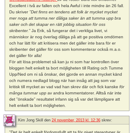
Excellent i två av fallen och hela Awful i inte mindre än 26 fall.
Du skriver
”Det finns en tendens att folk är mycket mycket
mer noga att tumma ner dåliga saker än att tumma upp bra
saker och det skapar en rätt jobbig situation för oss
skribenter.”
Ja Erik, så fungerar det i verkliga livet, vi
människor är nog överlag dåliga på att ge positiva omdömen
och har lätt för att kritisera men det gäller inte bara för er
skribenter det gäller för oss som kommenterar också m.a.o.
det gäller för alla!
För att lösa problemet så kan ju ni som har kontrollen över
bloggen helt enkelt ta bort möjligheten till Rating och Tumme
Upp/Ned om ni så önskar, det gjorde en annan mycket känd
och numera nedlagd blogg när han insåg att jag som var
kritisk till mycket av vad vad han skrev där och fick kanske
för
många tummar upp
av andra kommentatorer. Alltså när inte
det ”önskade” resultatet infann sig så var det lämpligare att
helt enkelt ta bort möjligheten.
Kim Jong Skill
den
24 november, 2013 kl. 12:36
skrev:
”Det är helt enkelt fördomsfullt att ta för givet stereotyper är