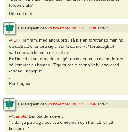
fördomsfulla”
Där satt den.
Per Hagman
den
24 november, 2013 kl. 12:38
skrev:
@
Erik
: Mmmm. med andra ord ..så blir en førutfattad mening
ett sætt att orientera sig… starkt sannolikt / førutsægbart ,
vad som kan komma eller att ske .
Ex Du vet / kan førmoda, att går du in genom just den dørren
så kommer du hamna i Tigerburen o sannolikt bli attakerad
/dødad / uppspist.
.
Per Hagman.
.
Per Hagman
den
24 november, 2013 kl. 12:46
skrev:
@
barfota
: Barfota du skriver…
”…dåliga på att ge positiva omdömen och har lätt för att
kritisera…”