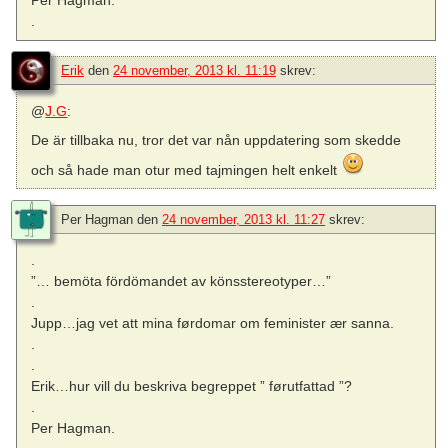
Per Hagman.
.
Erik
den
24 november, 2013 kl. 11:19
skrev:
@
J.G
:
De är tillbaka nu, tror det var nån uppdatering som skedde
och så hade man otur med tajmingen helt enkelt
Per Hagman
den
24 november, 2013 kl. 11:27
skrev:
.
”… bemöta fördömandet av könsstereotyper…”
.
Jupp…jag vet att mina førdomar om feminister ær sanna.
.
.
Erik…hur vill du beskriva begreppet ” førutfattad ”?
.
Per Hagman.