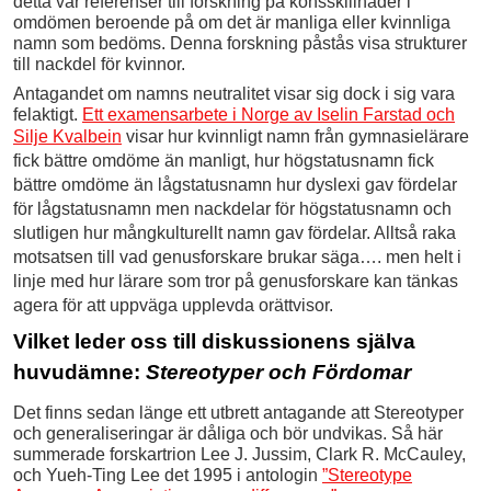
detta var referenser till forskning på könsskillnader i
omdömen beroende på om det är manliga eller kvinnliga
namn som bedöms. Denna forskning påstås visa strukturer
till nackdel för kvinnor.
Antagandet om namns neutralitet visar sig dock i sig vara
felaktigt.
Ett examensarbete i Norge av Iselin Farstad och
Silje Kvalbein
visar hur kvinnligt namn från gymnasielärare
fick bättre omdöme än manligt, hur högstatusnamn fick
bättre omdöme än lågstatusnamn hur dyslexi gav fördelar
för lågstatusnamn men nackdelar för högstatusnamn och
slutligen hur mångkulturellt namn gav fördelar. Alltså raka
motsatsen till vad genusforskare brukar säga…. men helt i
linje med hur lärare som tror på genusforskare kan tänkas
agera för att uppväga upplevda orättvisor.
Vilket leder oss till diskussionens själva
huvudämne:
Stereotyper och Fördomar
Det finns sedan länge ett utbrett antagande att Stereotyper
och generaliseringar är dåliga och bör undvikas. Så här
summerade forskartrion Lee J. Jussim, Clark R. McCauley,
och Yueh-Ting Lee det 1995 i antologin
”Stereotype