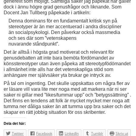
generellt som möjligt. Samtliga saker jag påpekat här gäller
dock i ännu högre grad genusfrågor och liknande. Som
Docent Jan Tullberg påpekade i artikeln:
Denna dominans för en fundamentalt kritisk syn på
stereotyper är än mer accentuerad i andra discipliner
än socialpsykologi. Den påverkar också massmedia
och ses där som ”vetenskapens
nuvarande ståndpunkt”.
Det är alltså i högsta grad motiverat och relevant för
genusdebatten att inte bara bemöta fördömandet av
könsstereotyper utan även påpeka att stereotypfödömandet
i allmänhet inte alls har det vetenskapliga stöd som
anhängare mer självsäker yta brukar ge intryck av.
På tal om ingenting. Det skulle uppskattas om några fler av
er läsare vill vara lite mer noga med att markera när ni ser
saker ni gillar med ”likes/tummar upp” och ”betygssättning” .
Det finns en tendens att folk är mycket mycket mer noga att
tumma ner dåliga saker än att tumma upp bra saker och det
skapar en rätt jobbig situation för oss skribenter.
Dela det här:
Twitter
Facebook
LinkedIn
Tumblr
Skriv ut