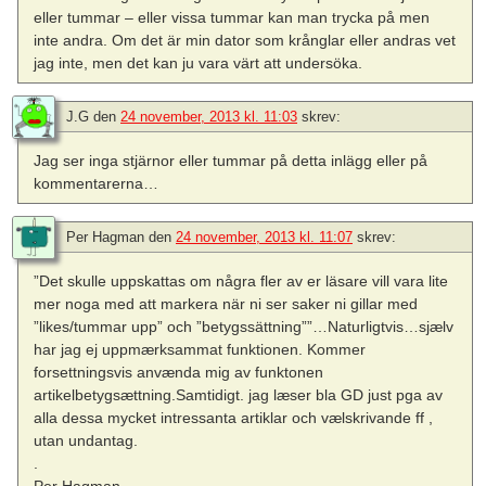
eller tummar – eller vissa tummar kan man trycka på men
inte andra. Om det är min dator som krånglar eller andras vet
jag inte, men det kan ju vara värt att undersöka.
J.G
den
24 november, 2013 kl. 11:03
skrev:
Jag ser inga stjärnor eller tummar på detta inlägg eller på
kommentarerna…
Per Hagman
den
24 november, 2013 kl. 11:07
skrev:
”Det skulle uppskattas om några fler av er läsare vill vara lite
mer noga med att markera när ni ser saker ni gillar med
”likes/tummar upp” och ”betygssättning””…Naturligtvis…sjælv
har jag ej uppmærksammat funktionen. Kommer
forsettningsvis anvænda mig av funktonen
artikelbetygsættning.Samtidigt. jag læser bla GD just pga av
alla dessa mycket intressanta artiklar och vælskrivande ff ,
utan undantag.
.