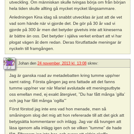
utveckling. Om människan skulle tvingas börja om från början
hela tiden skulle allting gå mycket mycket långsammare.
Anledningen Kina idag så snabbt utvecklas är just att de vet
vad som hände när vi gjorde det. De gör på 30 år vad vi
gjorde på 300 år men det betyder givetvis inte att kineserna
är bättre än oss. Det betyder i själva verket enbart att vi har
plogat vägen åt dem redan. Deras förutfattade meningar är
nyckeln till framgången.
Johan
den
24 november, 2013 kl. 13:08
skrev:
Jag är ganska road av metadebatten kring tumme upp/ner
samt rating. Första gången jag ens fattade att det fanns
tumme upp/ner var när Mariel avslutade ett meningsutbyte
oss emellan med, ej exakt återgivet, ”Du har fått många ’gilla’
och jag har fått många ’ogilla'”
Först förstod jag inte ens vad hon menade, men så
småningom slog det mig att hon refererade till att det gick att
betygsätta kommentarer och inlägg. Jag var då tvungen att
läsa igenom alla inlägg igen och se vilken ”tumme” de hade
fått. Eftersom jag inte har, och avser att aldrig skaffa,