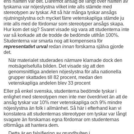
ens hälften var det. Däremot ansåg de långt över hälften av
tyskarna var nöjeslystna vilket inte alls stämde med
stereotypen av tyskar. Att så här många tyskar ansågs
njutningslystna och mycket färre vetenskapliga stämde ju
inte alls med de fördomar som stereotyper ansågs skapa.
Hur kom det sig? Svaret visade sig vara att studenterna inte
var så korkade att de trodde de bedömde utifrån 100%.
Studenterna var smarta nog att kompensera för
representativt urval
redan
innan
forskarna själva gjorde
det.
När materialet studerades närmare klarnade dock den
motsägelsefulla bilden. Det visade sig att den
genomsnittliga andelen nöjeslystna för alla nationella
grupper skattades till 82 procent, medan den
vetenskapliga andelen blev 33 procent
Eller på enkel svenska, studenterna bedömde tyskar i
enlighet med stereotypen men inte mer överdrivet än att de
ansåg tyskar var 10% mer vetenskapliga och 9% mindre
nöjeslystna än folk i allmänhet. Så här i efterhand kan vi
konstatera att studenternas stereotyper om tyskar var långt
svagare än forskarnas egna fördomar om studenternas
oförmåga att hantera dem.
Detta är en falsifiering av grundbulten i