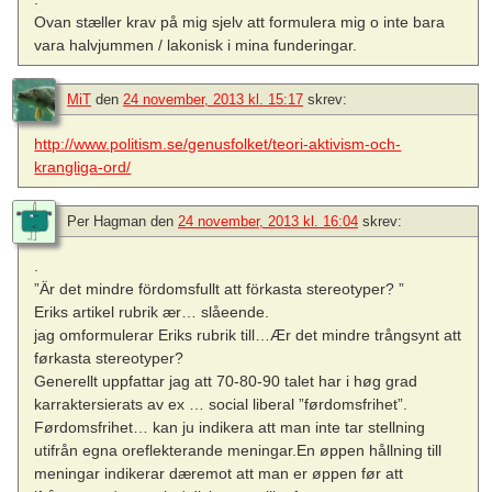
Ovan stæller krav på mig sjelv att formulera mig o inte bara
vara halvjummen / lakonisk i mina funderingar.
MiT
den
24 november, 2013 kl. 15:17
skrev:
http://www.politism.se/genusfolket/teori-aktivism-och-
krangliga-ord/
Per Hagman
den
24 november, 2013 kl. 16:04
skrev:
.
”Är det mindre fördomsfullt att förkasta stereotyper? ”
Eriks artikel rubrik ær… slåeende.
jag omformulerar Eriks rubrik till…Ær det mindre trångsynt att
førkasta stereotyper?
Generellt uppfattar jag att 70-80-90 talet har i høg grad
karraktersierats av ex … social liberal ”førdomsfrihet”.
Førdomsfrihet… kan ju indikera att man inte tar stellning
utifrån egna oreflekterande meningar.En øppen hållning till
meningar indikerar dæremot att man er øppen før att