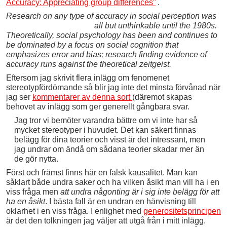
Accuracy: Appreciating group differences”
.
Research on any type of accuracy in soc
ial perception was
all but unthinkable until the 1980s.
Theoretically, social psychology has been and continues to
be dominated by a focus on social cognition that
emphasizes error and bias; research finding evidence of
accuracy runs against the theoretical zeitgeist.
Eftersom jag skrivit flera inlägg om fenomenet
stereotypfördömande så blir jag inte det minsta förvånad när
jag ser
kommentarer av denna sort
(däremot skapas
behovet av inlägg som ger generellt gångbara svar.
Jag tror vi bemöter varandra bättre om vi inte har så
mycket stereotyper i huvudet. Det kan säkert finnas
belägg för dina teorier och visst är det intressant, men
jag undrar om ändå om sådana teorier skadar mer än
de gör nytta.
Först och främst finns här en falsk kausalitet. Man kan
såklart både undra saker och ha vilken åsikt man vill ha i en
viss fråga men
att undra någonting är i sig inte belägg för att
ha en åsikt
. I bästa fall är en undran en hänvisning till
oklarhet i en viss fråga. I enlighet med
generositetsprincipen
är det den tolkningen jag väljer att utgå från i mitt inlägg.