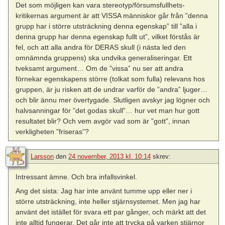
Det som möjligen kan vara stereotyp/försumsfullhets-
kritikernas argument är att VISSA människor går från ”denna
grupp har i större utsträckning denna egenskap” till ”alla i
denna grupp har denna egenskap fullt ut”, vilket förstås är
fel, och att alla andra för DERAS skull (i nästa led den
omnämnda gruppens) ska undvika generaliseringar. Ett
tveksamt argument… Om de ”vissa” nu ser att andra
förnekar egenskapens större (tolkat som fulla) relevans hos
gruppen, är ju risken att de undrar varför de ”andra” ljuger…
och blir ännu mer övertygade. Slutligen avskyr jag lögner och
halvsanningar för ”det godas skull”… hur vet man hur gott
resultatet blir? Och vem avgör vad som är ”gott”, innan
verkligheten ”friseras”?
Larsson
den
24 november, 2013 kl. 10:14
skrev:
Intressant ämne. Och bra infallsvinkel.
Ang det sista: Jag har inte använt tumme upp eller ner i
större utsträckning, inte heller stjärnsystemet. Men jag har
använt det istället för svara ett par gånger, och märkt att det
inte alltid fungerar. Det går inte att trycka på varken stjärnor