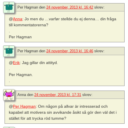
Per Hagman
den
24 november, 2013 kl. 16:42
skrev:
@
Anna
: Jo men du …varfør stellde du ej denna… din fråga
till kommentatorerna?
.
Per Hagman
Per Hagman
den
24 november, 2013 kl. 16:46
skrev:
@
Erik
: Jag gillar din attityd.
.
Per Hagman.
.
Anna
den
24 november, 2013 kl. 17:31
skrev:
@
Per Hagman
: Om någon på allvar är intresserad och
kapabel att motivera sin avvikande åsikt så gör den väl det i
stället för att trycka röd tumme?