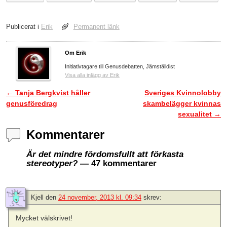
Publicerat i
Erik
Permanent länk
Om Erik
Initiativtagare till Genusdebatten, Jämställdist
Visa alla inlägg av Erik
←
Tanja Bergkvist håller
Sveriges Kvinnolobby
Inläggsnavigering
genusföredrag
skambelägger kvinnas
sexualitet
→
Kommentarer
Är det mindre fördomsfullt att förkasta
stereotyper?
— 47 kommentarer
Kjell
den
24 november, 2013 kl. 09:34
skrev:
Mycket välskrivet!