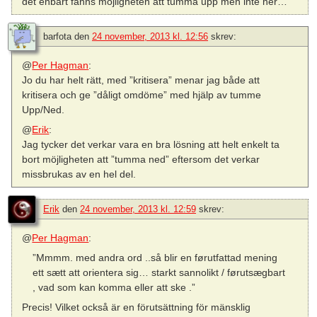
det enbart fanns möjligheten att tumma upp men inte ner…
barfota
den
24 november, 2013 kl. 12:56
skrev:
@
Per Hagman
:
Jo du har helt rätt, med ”kritisera” menar jag både att
kritisera och ge ”dåligt omdöme” med hjälp av tumme
Upp/Ned.
@
Erik
:
Jag tycker det verkar vara en bra lösning att helt enkelt ta
bort möjligheten att ”tumma ned” eftersom det verkar
missbrukas av en hel del.
Erik
den
24 november, 2013 kl. 12:59
skrev:
@
Per Hagman
:
”Mmmm. med andra ord ..så blir en førutfattad mening
ett sætt att orientera sig… starkt sannolikt / førutsægbart
, vad som kan komma eller att ske .”
Precis! Vilket också är en förutsättning för mänsklig