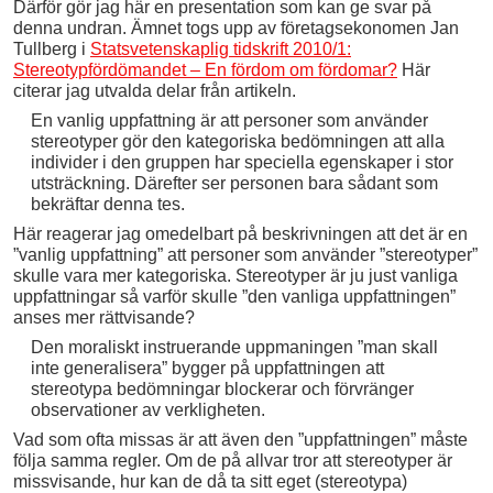
Därför gör jag här en presentation som kan ge svar på
denna undran. Ämnet togs upp av företagsekonomen Jan
Tullberg i
Statsvetenskaplig tidskrift 2010/1:
Stereotypfördömandet – En fördom om fördomar?
Här
citerar jag utvalda delar från artikeln.
En vanlig uppfattning är att personer som använder
stereotyper gör den kategoriska bedömningen att alla
individer i den gruppen har speciella egenskaper i stor
utsträckning. Därefter ser personen bara sådant som
bekräftar denna tes.
Här reagerar jag omedelbart på beskrivningen att det är en
”vanlig uppfattning” att personer som använder ”stereotyper”
skulle vara mer kategoriska. Stereotyper är ju just vanliga
uppfattningar så varför skulle ”den vanliga uppfattningen”
anses mer rättvisande?
Den moraliskt instruerande uppmaningen ”man skall
inte generalisera” bygger på uppfattningen att
stereotypa bedömningar blockerar och förvränger
observationer av verkligheten.
Vad som ofta missas är att även den ”uppfattningen” måste
följa samma regler. Om de på allvar tror att stereotyper är
missvisande, hur kan de då ta sitt eget (stereotypa)