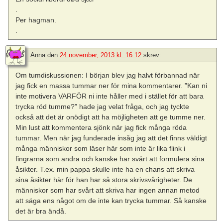
.
Per hagman.
.
Anna
den
24 november, 2013 kl. 16:12
skrev:
Om tumdiskussionen: I början blev jag halvt förbannad när
jag fick en massa tummar ner för mina kommentarer. ”Kan ni
inte motivera VARFÖR ni inte håller med i stället för att bara
trycka röd tumme?” hade jag velat fråga, och jag tyckte
också att det är onödigt att ha möjligheten att ge tumme ner.
Min lust att kommentera sjönk när jag fick många röda
tummar. Men när jag funderade insåg jag att det finns väldigt
många människor som läser här som inte är lika flink i
fingrarna som andra och kanske har svårt att formulera sina
åsikter. T.ex. min pappa skulle inte ha en chans att skriva
sina åsikter här för han har så stora skrivsvårigheter. De
människor som har svårt att skriva har ingen annan metod
att säga ens något om de inte kan trycka tummar. Så kanske
det är bra ändå.