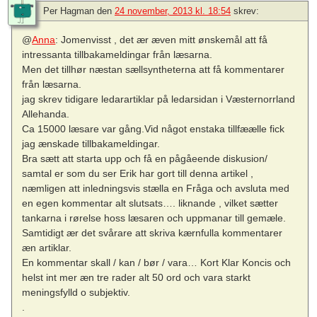
Per Hagman
den
24 november, 2013 kl. 18:54
skrev:
@
Anna
: Jomenvisst , det ær æven mitt ønskemål att få
intressanta tillbakameldingar från læsarna.
Men det tillhør næstan sællsyntheterna att få kommentarer
från læsarna.
jag skrev tidigare ledarartiklar på ledarsidan i Væsternorrland
Allehanda.
Ca 15000 læsare var gång.Vid något enstaka tillfæælle fick
jag ænskade tillbakameldingar.
Bra sætt att starta upp och få en pågåeende diskusion/
samtal er som du ser Erik har gort till denna artikel ,
næmligen att inledningsvis stælla en Fråga och avsluta med
en egen kommentar alt slutsats…. liknande , vilket sætter
tankarna i rørelse hoss læsaren och uppmanar till gemæle.
Samtidigt ær det svårare att skriva kærnfulla kommentarer
æn artiklar.
En kommentar skall / kan / bør / vara… Kort Klar Koncis och
helst int mer æn tre rader alt 50 ord och vara starkt
meningsfylld o subjektiv.
.