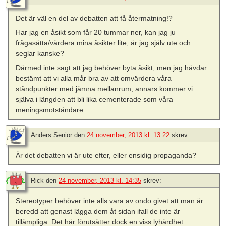
Det är väl en del av debatten att få återmatning!?
Har jag en åsikt som får 20 tummar ner, kan jag ju
frågasätta/värdera mina åsikter lite, är jag själv ute och
seglar kanske?
Därmed inte sagt att jag behöver byta åsikt, men jag hävdar
bestämt att vi alla mår bra av att omvärdera våra
ståndpunkter med jämna mellanrum, annars kommer vi
själva i längden att bli lika cementerade som våra
meningsmotståndare…..
Anders Senior
den
24 november, 2013 kl. 13:22
skrev:
Är det debatten vi är ute efter, eller ensidig propaganda?
Rick
den
24 november, 2013 kl. 14:35
skrev:
Stereotyper behöver inte alls vara av ondo givet att man är
beredd att genast lägga dem åt sidan ifall de inte är
tillämpliga. Det här förutsätter dock en viss lyhärdhet.