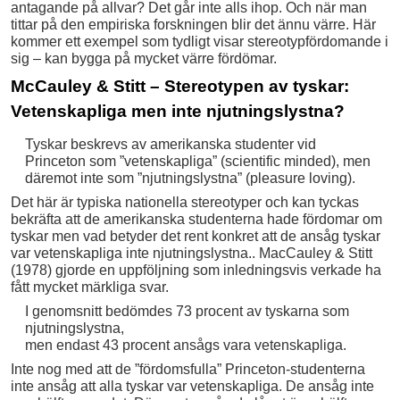
antagande på allvar? Det går inte alls ihop. Och när man
tittar på den empiriska forskningen blir det ännu värre. Här
kommer ett exempel som tydligt visar stereotypfördomande i
sig – kan bygga på mycket värre fördömar.
McCauley & Stitt – Stereotypen av tyskar:
Vetenskapliga men inte njutningslystna?
Tyskar beskrevs av amerikanska studenter vid
Princeton som ”vetenskapliga” (scientific minded), men
däremot inte som ”njutningslystna” (pleasure loving).
Det här är typiska nationella stereotyper och kan tyckas
bekräfta att de amerikanska studenterna hade fördomar om
tyskar men vad betyder det rent konkret att de ansåg tyskar
var vetenskapliga inte njutningslystna.. MacCauley & Stitt
(1978) gjorde en uppföljning som inledningsvis verkade ha
fått mycket märkliga svar.
I genomsnitt bedömdes 73 procent av tyskarna som
njutningslystna,
men endast 43 procent ansågs vara vetenskapliga.
Inte nog med att de ”fördomsfulla” Princeton-studenterna
inte ansåg att alla tyskar var vetenskapliga. De ansåg inte