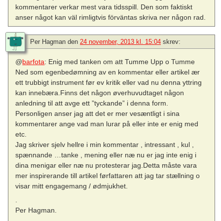
kommentarer verkar mest vara tidsspill. Den som faktiskt
anser något kan väl rimligtvis förväntas skriva ner någon rad.
Per Hagman
den
24 november, 2013 kl. 15:04
skrev:
@
barfota
: Enig med tanken om att Tumme Upp o Tumme
Ned som egenbedømning av en kommentar eller artikel ær
ett trubbigt instrument før ev kritik eller vad nu denna yttring
kan innebæra.Finns det någon øverhuvudtaget någon
anledning til att avge ett ”tyckande” i denna form.
Personligen anser jag att det er mer vesæntligt i sina
kommentarer ange vad man lurar på eller inte er enig med
etc.
Jag skriver sjelv hellre i min kommentar , intressant , kul ,
spænnande …tanke , mening eller næ nu er jag inte enig i
dina menigar eller næ nu protesterar jag.Detta måste vara
mer inspirerande till artikel førfattaren att jag tar stællning o
visar mitt engagemang / ødmjukhet.
.
Per Hagman.
.