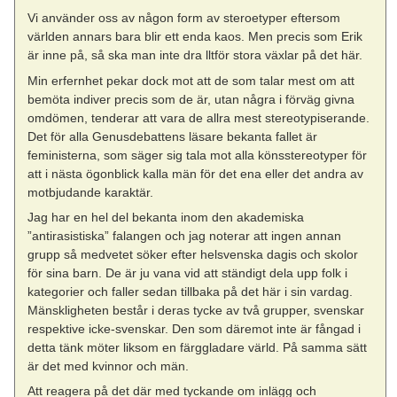
Vi använder oss av någon form av steroetyper eftersom
världen annars bara blir ett enda kaos. Men precis som Erik
är inne på, så ska man inte dra lltför stora växlar på det här.
Min erfernhet pekar dock mot att de som talar mest om att
bemöta indiver precis som de är, utan några i förväg givna
omdömen, tenderar att vara de allra mest stereotypiserande.
Det för alla Genusdebattens läsare bekanta fallet är
feministerna, som säger sig tala mot alla könsstereotyper för
att i nästa ögonblick kalla män för det ena eller det andra av
motbjudande karaktär.
Jag har en hel del bekanta inom den akademiska
”antirasistiska” falangen och jag noterar att ingen annan
grupp så medvetet söker efter helsvenska dagis och skolor
för sina barn. De är ju vana vid att ständigt dela upp folk i
kategorier och faller sedan tillbaka på det här i sin vardag.
Mänskligheten består i deras tycke av två grupper, svenskar
respektive icke-svenskar. Den som däremot inte är fångad i
detta tänk möter liksom en färggladare värld. På samma sätt
är det med kvinnor och män.
Att reagera på det där med tyckande om inlägg och