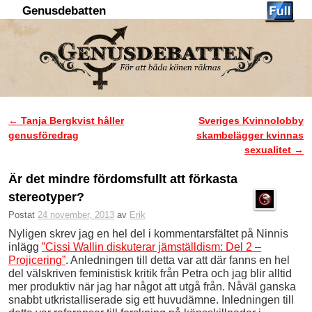
Genusdebatten
Hoppa till huvudinnehåll
Hoppa till sekundärt innehåll
←
Tanja Bergkvist håller
Sveriges Kvinnolobby
Inläggsnavigering
genusföredrag
skambelägger kvinnas
sexualitet
→
Är det mindre fördomsfullt att förkasta
stereotyper?
Postat
24 november, 2013
av
Erik
Nyligen skrev jag en hel del i kommentarsfältet på Ninnis
inlägg
”Cissi Wallin diskuterar jämställdism: Del 2 –
Projicering”
. Anledningen till detta var att där fanns en hel
del välskriven feministisk kritik från Petra och jag blir alltid
mer produktiv när jag har något att utgå från. Nåväl ganska
snabbt utkristalliserade sig ett huvudämne. Inledningen till