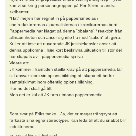
kan vi se kring personangreppen på Per Strøm o andra
skribenter.
”Hat” mejlen har regnat in på pappersmedias /
chefredaktørernas / journalisternas / krønikørernas bord.
Pappermedia har klagat på denna ”obalans” / reaktion från
allmænnheten och anser sig inte ha med ”saken” att gøra.
Kul er att inse att nuvarande JK justisiekansler anser att
denna uppkomna , hær kort beskrivna ,situation till stor del
har skapats av…pappersmedia sjælva.
Vidare att:
JK kommer i framtiden stælla krav på att pappersmedia tar
sitt ansvar inom sin opions bildning att skapa ett bedre
samtalsklimat inom offentlig opions bildning.
Hur nu det skall gå till.
Men det er kul att JK tørs utmana pappersmedia.
.
.
Som svar på Eriks tanke…Ja, det er meget trångsynt att
førkasta sina egna stereotyper. Kan leda till att du snabbt blir
indoktrinerad.
En social liberal død sjæl