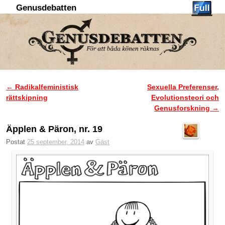
Genusdebatten
Hoppa till huvudinnehåll
Hoppa till sekundärt innehåll
←
Radikalfeministisk
Sexuella Preferenser,
Inläggsnavigering
rättskipning
Evolutionsteori och
Genusforskning
→
Äpplen & Päron, nr. 19
Postat
25 september, 2014
av
Gäst