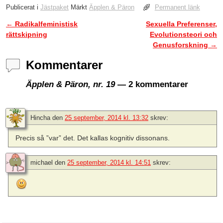
Publicerat i
Jästpaket
Märkt
Äpplen & Päron
Permanent länk
←
Radikalfeministisk
Sexuella Preferenser,
Inläggsnavigering
rättskipning
Evolutionsteori och
Genusforskning
→
Kommentarer
Äpplen & Päron, nr. 19
— 2 kommentarer
Hincha
den
25 september, 2014 kl. 13:32
skrev:
Precis så ”var” det. Det kallas kognitiv dissonans.
michael
den
25 september, 2014 kl. 14:51
skrev: