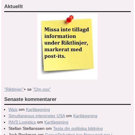
Aktuellt
"Riktlinjer"
+ se
"Om oss"
Senaste kommentarer
Wais
om
Kartläggning
Simultaneous interpreter USA
om
Kartläggning
INVS Logistics
om
Kartläggning
Stellan Stellanssen
om
Testa din politiska bildning
Jock Rockman
om
GenusDebatten har försvunnit ner i