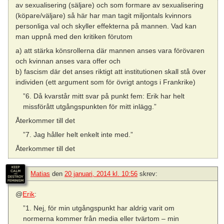
av sexualisering (säljare) och som formare av sexualisering
(köpare/väljare) så här har man tagit miljontals kvinnors
personliga val och skyller effekterna på mannen. Vad kan
man uppnå med den kritiken förutom
a) att stärka könsrollerna där mannen anses vara förövaren
och kvinnan anses vara offer och
b) fascism där det anses riktigt att institutionen skall stå över
individen (ett argument som för övrigt antogs i Frankrike)
”6. Då kvarstår mitt svar på punkt fem: Erik har helt
missförått utgångspunkten för mitt inlägg.”
Återkommer till det
”7. Jag håller helt enkelt inte med.”
Återkommer till det
Matias
den
20 januari, 2014 kl. 10:56
skrev:
@
Erik
:
”1. Nej, för min utgångspunkt har aldrig varit om
normerna kommer från media eller tvärtom – min