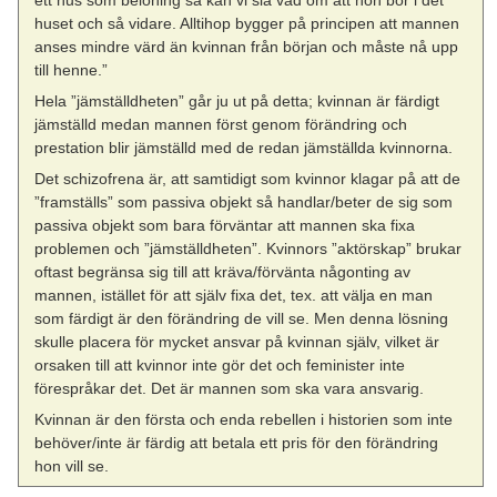
huset och så vidare. Alltihop bygger på principen att mannen
anses mindre värd än kvinnan från början och måste nå upp
till henne.”
Hela ”jämställdheten” går ju ut på detta; kvinnan är färdigt
jämställd medan mannen först genom förändring och
prestation blir jämställd med de redan jämställda kvinnorna.
Det schizofrena är, att samtidigt som kvinnor klagar på att de
”framställs” som passiva objekt så handlar/beter de sig som
passiva objekt som bara förväntar att mannen ska fixa
problemen och ”jämställdheten”. Kvinnors ”aktörskap” brukar
oftast begränsa sig till att kräva/förvänta någonting av
mannen, istället för att själv fixa det, tex. att välja en man
som färdigt är den förändring de vill se. Men denna lösning
skulle placera för mycket ansvar på kvinnan själv, vilket är
orsaken till att kvinnor inte gör det och feminister inte
förespråkar det. Det är mannen som ska vara ansvarig.
Kvinnan är den första och enda rebellen i historien som inte
behöver/inte är färdig att betala ett pris för den förändring
hon vill se.