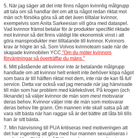
5. När jag säger att det inte finns någon kvinnlig målgrupp
att tala om så handlar det om att ta något redan riktat mot
män och försöka göra så att det även tilltalar kvinnor,
exempelvis som Anita Sarkeesian vill göra med dataspel.
Vad kvinnor främst betalar för är produkter specifikt riktade
mot kvinnor så det finns väldigt lite ekonomisk vinst i att
göra mansprodukter mer tilltalande till kvinnor. Kvinnors
krav är högre än så. Som Volvos kvinnoteam sade när de
skapade kvinnobilen YCC
”Om du möter kvinnors
förväntningar så överträffar du mäns.”
6. Mitt påstående att kvinnor inte är betalande målgrupp
handlade om att kvinnor helt enkelt inte
behöver
köpa något
som bara är till hälften riktat mot dem, inte när de kan få
full
service.
Detta var också vad jag menade när jag hänvisade
till män som har problem med kärlekslivet. På krogen (och
liknande) så väljer kvinnor de män som
mest
motsvarar
deras behov. Kvinnor väljer inte de män som motsvarar
deras behov lite grann. Om mannen inte skall satsa på att
vara sitt bästa när han raggar så är det bättre att låta bli tills
han är sitt bästa.
7. Min hänvisning till PUA kritiseras med motiveringen att
det har ingenting att göra med hur mannen sexualiseras i