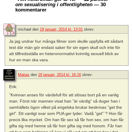
om sexualisering i offentligheten
— 30
kommentarer
michael
den
19 januari, 2014 kl. 13:01
skrev:
Ja jag undrar hur många filmer som skulle uppfylla ett sådant
test där män gör endast saker för sin egen skull och inte för
att tillfredsställa en heteronormativt kvinnlig sexuell blick av
hur en man ska vara.
Matias
den
19 januari, 2014 kl. 16:16
skrev:
Erik:
”Kvinnan anses för värdefull för att slösas bort på en vanlig
man. Först när mannen visat han ”är värdig” så duger han i
samhällets ögon vilket på engelska brukar beskrivas ”get the
girl”. Ett vanligt svar som PUA ger lyder: Vadå ”get”`? Hon får
precis lika mycket. Om han får sex så får hon sex, om han får
gifta sig med henne så får hon gifta sig med honom. Får han
ett hus som belöning så kan vi slå vad om att hon bor i det