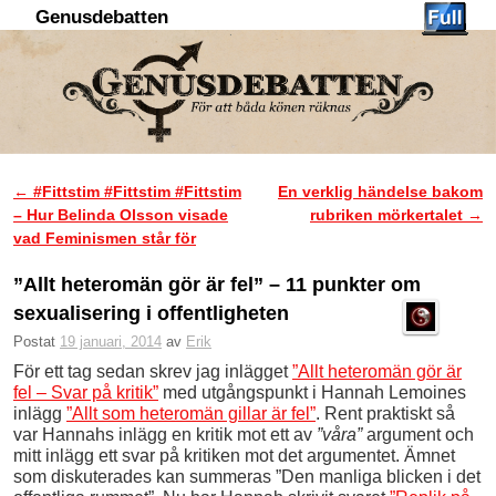
Genusdebatten
Hoppa till huvudinnehåll
Hoppa till sekundärt innehåll
←
#Fittstim #Fittstim #Fittstim
En verklig händelse bakom
Inläggsnavigering
– Hur Belinda Olsson visade
rubriken mörkertalet
→
vad Feminismen står för
”Allt heteromän gör är fel” – 11 punkter om
sexualisering i offentligheten
Postat
19 januari, 2014
av
Erik
För ett tag sedan skrev jag inlägget
”Allt heteromän gör är
fel – Svar på kritik”
med utgångspunkt i Hannah Lemoines
inlägg
”Allt som heteromän gillar är fel”
. Rent praktiskt så
var Hannahs inlägg en kritik mot ett av
”våra”
argument och
mitt inlägg ett svar på kritiken mot det argumentet. Ämnet
som diskuterades kan summeras ”Den manliga blicken i det