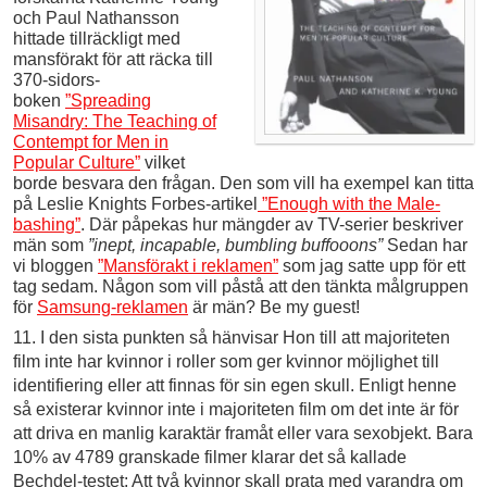
och Paul Nathansson
hittade tillräckligt med
mansförakt för att räcka till
370-sidors-
boken
”Spreading
Misandry: The Teaching of
Contempt for Men in
Popular Culture”
vilket
borde besvara den frågan. Den som vill ha exempel kan titta
på Leslie Knights Forbes-artikel
”Enough with the Male-
bashing”
. Där påpekas hur mängder av TV-serier beskriver
män som
”inept, incapable, bumbling buffooons”
Sedan har
vi bloggen
”Mansförakt i reklamen”
som jag satte upp för ett
tag sedam. Någon som vill påstå att den tänkta målgruppen
för
Samsung-reklamen
är män? Be my guest!
11. I den sista punkten så hänvisar Hon till att majoriteten
film inte har kvinnor i roller som ger kvinnor möjlighet till
identifiering eller att finnas för sin egen skull. Enligt henne
så existerar kvinnor inte i majoriteten film om det inte är för
att driva en manlig karaktär framåt eller vara sexobjekt. Bara
10% av 4789 granskade filmer klarar det så kallade
Bechdel-testet: Att två kvinnor skall prata med varandra om