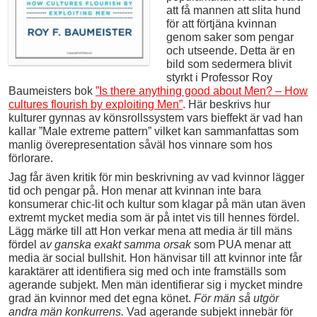
att få mannen att slita hund
för att förtjäna kvinnan
genom saker som pengar
och utseende. Detta är en
bild som sedermera blivit
styrkt i Professor Roy
Baumeisters bok
”Is there anything good about Men? – How
cultures flourish by exploiting Men”
. Här beskrivs hur
kulturer gynnas av könsrollssystem vars bieffekt är vad han
kallar ”Male extreme pattern” vilket kan sammanfattas som
manlig överepresentation såväl hos vinnare som hos
förlorare.
Jag får även kritik för min beskrivning av vad kvinnor lägger
tid och pengar på. Hon menar att kvinnan inte bara
konsumerar chic-lit och kultur som klagar på män utan även
extremt mycket media som är på intet vis till hennes fördel.
Lägg märke till att Hon verkar mena att media är till mäns
fördel a
v ganska exakt samma orsak
som PUA menar att
media är social bullshit. Hon hänvisar till att kvinnor inte får
karaktärer att identifiera sig med och inte framställs som
agerande subjekt. Men
män identifierar sig i mycket mindre
grad än kvinnor med det egna könet.
För män så utgör
andra män konkurrens.
Vad agerande subjekt innebär för