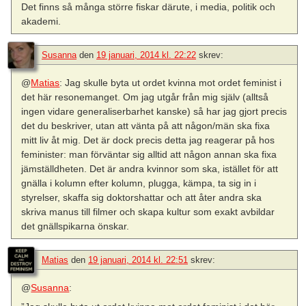
Det finns så många större fiskar därute, i media, politik och
akademi.
Susanna
den
19 januari, 2014 kl. 22:22
skrev:
@
Matias
: Jag skulle byta ut ordet kvinna mot ordet feminist i
det här resonemanget. Om jag utgår från mig själv (alltså
ingen vidare generaliserbarhet kanske) så har jag gjort precis
det du beskriver, utan att vänta på att någon/män ska fixa
mitt liv åt mig. Det är dock precis detta jag reagerar på hos
feminister: man förväntar sig alltid att någon annan ska fixa
jämställdheten. Det är andra kvinnor som ska, istället för att
gnälla i kolumn efter kolumn, plugga, kämpa, ta sig in i
styrelser, skaffa sig doktorshattar och att åter andra ska
skriva manus till filmer och skapa kultur som exakt avbildar
det gnällspikarna önskar.
Matias
den
19 januari, 2014 kl. 22:51
skrev:
@
Susanna
: