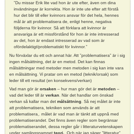
”Du missar Erik lite vad hon är ute efter, även om dina
invändningar är korrekta. Hon är inte ute efter att förstå
hur det blir till eller kvinnors ansvar för det hela, hennes
mål är att problematisera de, enligt henne, negativa
följderna för kvinnor. Så att förklara att kvinnor är
ansvariga är ett missförstånd för hon är inte intresserad
av det, hon är endast intresserad av vad som är
ofördelaktigt/problematiskt för kvinnor.”
Nu förväxlar du ett och annat här. Att ”problematisera” är i sig
ingen målsättning, det är en metod. Det kan finnas
målsättningar med metoder men metoden i sig kan inte vara
en målsättning. Vi pratar om en metod (teknik/orsak) som
leder till ett resultat (en konsekvens/verkan)
Vad man gör är
orsaken
– hur man gör det är
metoden
–
vad det leder till är
verkan
. När det handlar om önskad
verkan så kallar man det
målsättning
. Så nej målet är inte
att problematisera, tekniken som används är att
problematisera,. målet är vad man är tänkt att uppnå med
problematiserandet. Det finns även regler som begränsar
problematiserandet, dessa regler går i litteraturvetenskapen
under samlingsnamnet
teori.
. Och när jag säger ”litteratur”