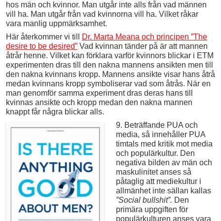
hos män och kvinnor. Man utgår inte alls från vad männen
vill ha. Man utgår från vad kvinnorna vill ha. Vilket råkar
vara manlig uppmärksamhet.
Här återkommer vi till
Dr. Marta Meana och principen ”The
desire to be desired”
Vad kvinnan tänder på är att mannen
åtrår henne. Vilket kan förklara varför kvinnors blickar i ETM
experimenten dras till den nakna mannens ansikten men till
den nakna kvinnans kropp. Mannens ansikte visar hans åtrå
medan kvinnans kropp symboliserar vad som åtrås. När en
man genomför samma experiment dras deras hans till
kvinnas ansikte och kropp medan den nakna mannen
knappt får några blickar alls.
9. Beträffande PUA och
media, så innehåller PUA
timtals med kritik mot media
och populärkultur. Den
negativa bilden av män och
maskulinitet anses så
påtaglig att mediekultur i
allmänhet inte sällan kallas
”Social bullshit”.
Den
primära uppgiften för
populärkulturen anses vara