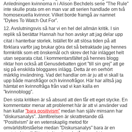
Anledningen kvinnorna n i Alison Bechdels serie ”The Rule”
inte skulle prata om en man var att serien handlade om två
homosexuella kvinnor. Vilket borde framgå av namnet
”Dykes To Watch Out For”.
12. Avslutningsvis så har vi en hel del allmän kritik. I sin
replik så berättar Hannah hur hon avskyr
att jag delar upp
citat i hanterbar storlek.
Istället för att slösa tiden på att
förklara varför jag brukar göra det så betraktade jag hennes
formkritik som ett önskemål och skrev det här inlägget helt
utan separata citat. I kommentarsfältet på hennes blogg
riktar hon också att Genusdebatten gjort ”till sin grej” att ge
sig på enskilda bloggares inlägg. Detta är en oerhört
märklig invändning. Vad det handlar om är ju att vi skall ta
upp både mansfrågor och kvinnofrågor. Här har alltså jag
hämtat en kvinnofråga från vad vi kan kalla en
”kvinnoblogg”.
Den sista kritiken är så absurd att den får ett eget stycke. En
kommentator menar att problemet här är att vi använder vad
han kallar
”bara positivism”
medan han själv minsann har
”diskursanalys”. Jämförelsen är skrattretande då
”Positivism” är en vetenskaplig metod för
omvärldsförståelse medan ”Diskursanalys” bara är en