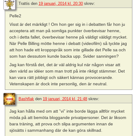
Trattis
den
19 januari, 2014 kl. 20:30
skrev:
Pelle2
Visst är det märkligt ! Om hon ger sig in i debatten får hon ju
acceptera att man på somliga punkter överbevisar henne,
och i detta fallet, överbevisar henne på väldigt väldigt mycket.
När Pelle Billing mötte henne i debatt (videofilm) så tyckte jag
att hon hade ett kroppspråk som inte gillade det Pelle sa och
som han dessutom kunde backa upp. Svider sanningen?
Jag kan förstå det, det är väl aldrig kul när någon visar att
den värld av idéer som man trott på inte riktigt stämmer. Det
kan vara rätt jobbigt och säkert kännas provocerande.
Vetenskapen är dock inte personlig, den är neutral.
Bashflak
den
19 januari, 2014 kl. 21:48
skrev:
Jag kan hålla med om att ”vi” inte borde lägga alltför mycket
möda på att bemöta bloggande privatpersoner. Det är liksom
bara träning, att prova och slipa argumenten innan de
sjösätts i sammanhang där de kan göra skillnad.