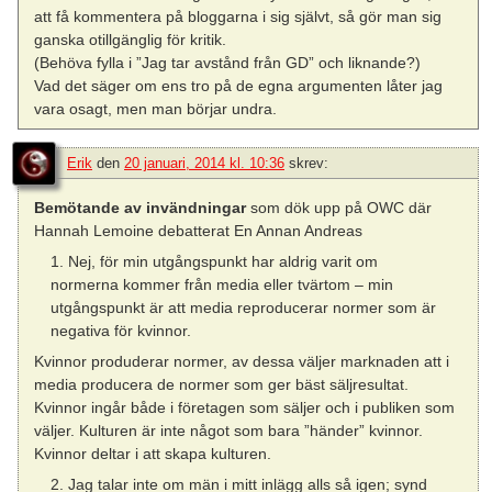
att få kommentera på bloggarna i sig självt, så gör man sig
ganska otillgänglig för kritik.
(Behöva fylla i ”Jag tar avstånd från GD” och liknande?)
Vad det säger om ens tro på de egna argumenten låter jag
vara osagt, men man börjar undra.
Erik
den
20 januari, 2014 kl. 10:36
skrev:
Bemötande av invändningar
som dök upp på OWC där
Hannah Lemoine debatterat En Annan Andreas
1. Nej, för min utgångspunkt har aldrig varit om
normerna kommer från media eller tvärtom – min
utgångspunkt är att media reproducerar normer som är
negativa för kvinnor.
Kvinnor produderar normer, av dessa väljer marknaden att i
media producera de normer som ger bäst säljresultat.
Kvinnor ingår både i företagen som säljer och i publiken som
väljer. Kulturen är inte något som bara ”händer” kvinnor.
Kvinnor deltar i att skapa kulturen.
2. Jag talar inte om män i mitt inlägg alls så igen; synd