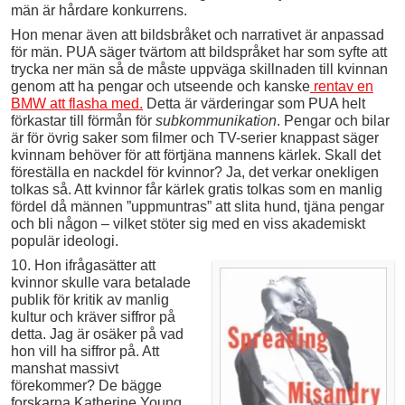
män är hårdare konkurrens.
Hon menar även att bildsbråket och narrativet är anpassad
för män. PUA säger tvärtom att bildspråket har som syfte att
trycka ner män så de måste uppväga skillnaden till kvinnan
genom att ha pengar och utseende och kanske
rentav en
BMW att flasha med.
Detta är värderingar som PUA helt
förkastar till förmån för
subkommunikation
. Pengar och bilar
är för övrig saker som filmer och TV-serier knappast säger
kvinnam behöver för att förtjäna mannens kärlek. Skall det
föreställa en nackdel för kvinnor? Ja, det verkar onekligen
tolkas så. Att kvinnor får kärlek gratis tolkas som en manlig
fördel då männen ”uppmuntras” att slita hund, tjäna pengar
och bli någon – vilket stöter sig med en viss akademiskt
populär ideologi.
10. Hon ifrågasätter att
kvinnor skulle vara betalade
publik för kritik av manlig
kultur och kräver siffror på
detta. Jag är osäker på vad
hon vill ha siffror på. Att
manshat massivt
förekommer? De bägge
forskarna Katherine Young