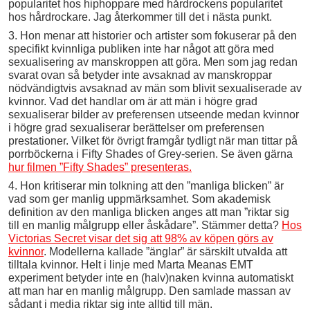
popularitet hos hiphoppare med hårdrockens popularitet
hos hårdrockare. Jag återkommer till det i nästa punkt.
3. Hon menar att historier och artister som fokuserar på den
specifikt kvinnliga publiken inte har något att göra med
sexualisering av manskroppen att göra. Men som jag redan
svarat ovan så betyder inte avsaknad av manskroppar
nödvändigtvis avsaknad av män som blivit sexualiserade av
kvinnor. Vad det handlar om är att män i högre grad
sexualiserar bilder av preferensen utseende medan kvinnor
i högre grad sexualiserar berättelser om preferensen
prestationer. Vilket för övrigt framgår tydligt när man tittar på
porrböckerna i Fifty Shades of Grey-serien. Se även gärna
hur filmen ”Fifty Shades” presenteras.
4. Hon kritiserar min tolkning att den ”manliga blicken” är
vad som ger manlig uppmärksamhet. Som akademisk
definition av den manliga blicken anges att man ”riktar sig
till en manlig målgrupp eller åskådare”. Stämmer detta?
Hos
Victorias Secret visar det sig att 98% av köpen görs av
kvinnor
. Modellerna kallade ”änglar” är särskilt utvalda att
tilltala kvinnor. Helt i linje med Marta Meanas EMT
experiment betyder inte en (halv)naken kvinna automatiskt
att man har en manlig målgrupp. Den samlade massan av
sådant i media riktar sig inte alltid till män.