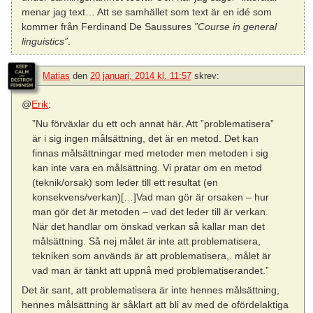
menar jag text… Att se samhället som text är en idé som
kommer från Ferdinand De Saussures
”Course in general
linguistics”
.
Matias
den
20 januari, 2014 kl. 11:57
skrev:
@
Erik
:
”Nu förväxlar du ett och annat här. Att ”problematisera”
är i sig ingen målsättning, det är en metod. Det kan
finnas målsättningar med metoder men metoden i sig
kan inte vara en målsättning. Vi pratar om en metod
(teknik/orsak) som leder till ett resultat (en
konsekvens/verkan)[…]Vad man gör är orsaken – hur
man gör det är metoden – vad det leder till är verkan.
När det handlar om önskad verkan så kallar man det
målsättning. Så nej målet är inte att problematisera,
tekniken som används är att problematisera,. målet är
vad man är tänkt att uppnå med problematiserandet.”
Det är sant, att problematisera är inte hennes målsättning,
hennes målsättning är såklart att bli av med de ofördelaktiga