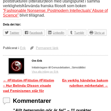
poststrukturell (litteratur)teori med utångspunkt i samma
verklighetsfrånvända franska filosofi som boken
”Fashionable Nonsense: Postmodern Intellectuals’ Abuse of
Science”
blivit tillägnad.
Dela det här:
Twitter
Facebook
LinkedIn
Tumblr
Skriv ut
Publicerat i
Erik
Permanent länk
Om Erik
Initiativtagare till Genusdebatten, Jämställdist
Visa alla inlägg av Erik
←
#Fittstim #Fittstim #Fittstim
En verklig händelse bakom
Inläggsnavigering
– Hur Belinda Olsson visade
rubriken mörkertalet
→
vad Feminismen står för
Kommentarer
”Allt heteromän gör är fel” – 11 punkter