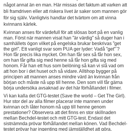
något annat än en man. Här missas det faktum att varken att
bli framdriven eller att riskera livet är saker som mannen gör
för sig själv. Vanligtvis handlar det tvärtom om att vinna
kvinnans kärlek.
Kvinnan anses för värdefull för att slösas bort på en vanlig
man. Först när mannen visat han ”är värdig” så duger han i
samhällets ögon vilket på engelska brukar beskrivas ”get
the girl”. Ett vanligt svar som PUA ger lyder: Vadå ”get”`?
Hon får precis lika mycket. Om han får sex så får hon sex,
om han får gifta sig med henne så får hon gifta sig med
honom. Får han ett hus som belöning så kan vi slå vad om
att hon bor i det huset och så vidare. Alltihop bygger på
principen att mannen anses mindre värd än kvinnan från
början och måste nå upp till henne. Den som vill får gärna
börja undersöka avsaknad av det här förhållandet i filmer.
Vi kan kalla det GTG-testet (Save the world – Get The Girl).
Hur stor del av alla filmer placerar inte mannen under
kvinnan och låter honom nå upp till henne genom
prestationer? Observera att det finns en stor skillnaden
mellan Bechdel-testet och mitt GTG-test. Endast det
sistnämnda prövar förhållandet mellan könen. Vad Bechdel-
testet prövar har ingenting med jämställdhet att göra.