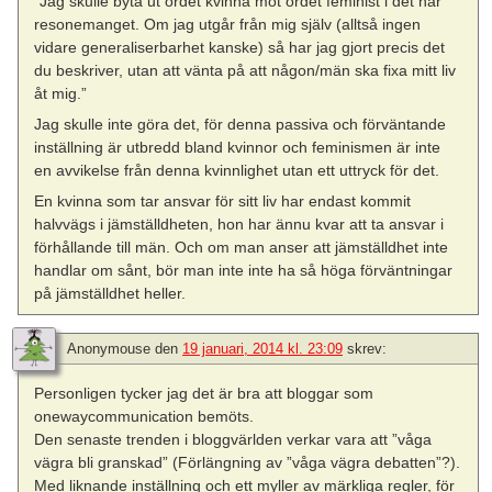
”Jag skulle byta ut ordet kvinna mot ordet feminist i det här
resonemanget. Om jag utgår från mig själv (alltså ingen
vidare generaliserbarhet kanske) så har jag gjort precis det
du beskriver, utan att vänta på att någon/män ska fixa mitt liv
åt mig.”
Jag skulle inte göra det, för denna passiva och förväntande
inställning är utbredd bland kvinnor och feminismen är inte
en avvikelse från denna kvinnlighet utan ett uttryck för det.
En kvinna som tar ansvar för sitt liv har endast kommit
halvvägs i jämställdheten, hon har ännu kvar att ta ansvar i
förhållande till män. Och om man anser att jämställdhet inte
handlar om sånt, bör man inte inte ha så höga förväntningar
på jämställdhet heller.
Anonymouse
den
19 januari, 2014 kl. 23:09
skrev:
Personligen tycker jag det är bra att bloggar som
onewaycommunication bemöts.
Den senaste trenden i bloggvärlden verkar vara att ”våga
vägra bli granskad” (Förlängning av ”våga vägra debatten”?).
Med liknande inställning och ett myller av märkliga regler, för