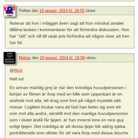
Pether
den
19 januari, 2014 kl. 18:55
skrev:
Noterar att hon i inlägget även sagt att hon minskat antalet
tillåtna tecken i kommentarer för att förhindra diskussion. Hon
har ”rätt” och vill till varje pris förhindra att någon visar att hon
har fel.
Matias
den
19 januari, 2014 kl. 19:09
skrev:
@
Rick
:
Hell no!
En annan märklig grej är när den kvinnliga huvudpersonen i
början av filmen är ihop med en kille som uppenbart är en
asshole mot alla, ett drag som hon på något mystiskt sätt
missar. Logiken brukar vara att fast han beter sig som ett
svin mot alla andra, särskilt mot den manliga huvudpersonen
som i slutet ändå får tjejen, är han innerst inne en nice guy
enligt tjejen. Det märkliga är att dessa tjejer blir aldrig själva
porträtterade som idioter för att vara ihop med dessa douche