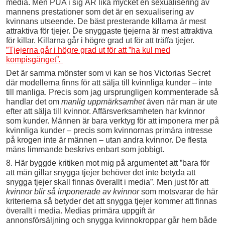
media. Men PUA i sig ÄR lika mycket en sexualisering av
mannens prestationer som det är en sexualisering av
kvinnans utseende. De bäst presterande killarna är mest
attraktiva för tjejer. De snyggaste tjejerna är mest attraktiva
för killar. Killarna går i högre grad ut för att träffa tjejer.
”Tjejerna går i högre grad ut för att ”ha kul med
kompisgänget”
.
Det är samma mönster som vi kan se hos Victorias Secret
där modellerna finns för att sälja till kvinnliga kunder – inte
till manliga. Precis som jag ursprungligen kommenterade så
handlar det om
manlig uppmärksamhet
även när man är ute
efter att sälja till kvinnor. Affärsverksamheten har kvinnor
som kunder. Männen är bara verktyg för att imponera mer på
kvinnliga kunder – precis som kvinnornas primära intresse
på krogen inte är männen – utan andra kvinnor. De flesta
mäns limmande beskrivs enbart som jobbigt.
8. Här byggde kritiken mot mig på argumentet att ”bara för
att män gillar snygga tjejer behöver det inte betyda att
snygga tjejer skall finnas överallt i media”. Men just för att
kvinnor blir så imponerade av kvinnor
som motsvarar de här
kriterierna så betyder det att snygga tjejer kommer att finnas
överallt i media. Medias primära uppgift är
annonsförsäljning och snygga kvinnokroppar går hem både