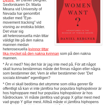
Desire”
av Daniel Bergner.
Sexforskaren Dr. Marta
Meana vid University of
Nevada har genomfört
studier med ”Eye-
movement tracking” vid
visning av erotiska bilder.
Det visar sig
att heterosexuella män tittar
väldigt lite på den nakna
mannen medan
heterosexuella
kvinnor tittar
lika mycket på den nakna kvinnan
som på den nakna
mannen.
* Är vi med? Nej det här är jag inte med på. För att något
skall kunna bestämmas måste det finnas någon eller några
som bestämmer det. Vem är eller bestämmer över
”Det
sociala klimatet”
egentligen?
* Om vi skall bedöma det utrymme som olika genrer får
offentligt så kan vi inte jämföra hur populära hiphopskivor är
hos hiphoppare med hur populära hiphopskivor är hos
hårdrockare. Vi måste jämföra vad grupp X gillar mest med
vad grupp Y gillar mest. Alltså måste vi jämföra hiphopens