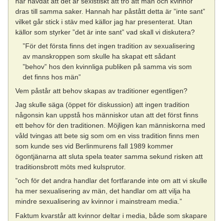
har hävdat att det är sexistiskt att tro att män och kvinnor
dras till samma saker. Hannah har påstått detta är ”inte sant”
vilket går stick i stäv med källor jag har presenterat. Utan
källor som styrker ”det är inte sant” vad skall vi diskutera?
”För det första finns det ingen tradition av sexualisering
av manskroppen som skulle ha skapat ett sådant
”behov” hos den kvinnliga publiken på samma vis som
det finns hos män”
Vem påstår att behov skapas av traditioner egentligen?
Jag skulle säga (öppet för diskussion) att ingen tradition
någonsin kan uppstå hos människor utan att det först finns
ett behov för den traditionen. Möjligen kan människorna med
våld tvingas att bete sig som om en viss tradition finns men
som kunde ses vid Berlinmurens fall 1989 kommer
ögontjänarna att sluta spela teater samma sekund risken att
traditionsbrott möts med kulsprutor.
”och för det andra handlar det fortfarande inte om att vi skulle
ha mer sexualisering av män, det handlar om att vilja ha
mindre sexualisering av kvinnor i mainstream media.”
Faktum kvarstår att kvinnor deltar i media, både som skapare