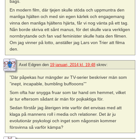
bags.
En modern film, där tjejen skulle stöda och uppmuntra den
manliga hjälten och med sin egen kärlek och engagemang
vinna den manliga hjältens hjärta, får vi nog vänta på ett tag.
Nån borde skriva ett sånt manus, för det skulle vara verkligen
normbrytande och fan vad feminister skulle hata den filmen.
Om jag vinner på lotto, anställer jag Lars von Trier att filma
den.
Axel Edgren
den
19 januari, 2014 kl. 19:48
skrev:
”Där påpekas hur mängder av TV-serier beskriver män som
”inept, incapable, bumbling buffooons””
Som ofta har snygga fruar som tar hand om hemmet, vilket
är tur eftersom sådant är män för pojkaktiga för.
Sedan förstår jag återigen inte varför det envisas med att
klaga på mannens roll i media och relationer. Det är ju
evolutionär psykologi och inget som någonsin kommer
försvinna så varför kämpa?