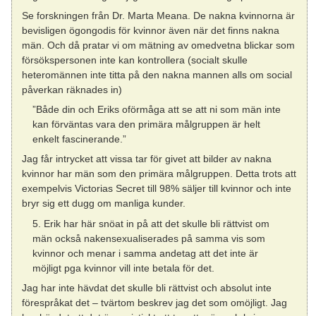
Se forskningen från Dr. Marta Meana. De nakna kvinnorna är
bevisligen ögongodis för kvinnor även när det finns nakna
män. Och då pratar vi om mätning av omedvetna blickar som
försökspersonen inte kan kontrollera (socialt skulle
heteromännen inte titta på den nakna mannen alls om social
påverkan räknades in)
”Både din och Eriks oförmåga att se att ni som män inte
kan förväntas vara den primära målgruppen är helt
enkelt fascinerande.”
Jag får intrycket att vissa tar för givet att bilder av nakna
kvinnor har män som den primära målgruppen. Detta trots att
exempelvis Victorias Secret till 98% säljer till kvinnor och inte
bryr sig ett dugg om manliga kunder.
5. Erik har här snöat in på att det skulle bli rättvist om
män också nakensexualiserades på samma vis som
kvinnor och menar i samma andetag att det inte är
möjligt pga kvinnor vill inte betala för det.
Jag har inte hävdat det skulle bli rättvist och absolut inte
förespråkat det – tvärtom beskrev jag det som omöjligt. Jag