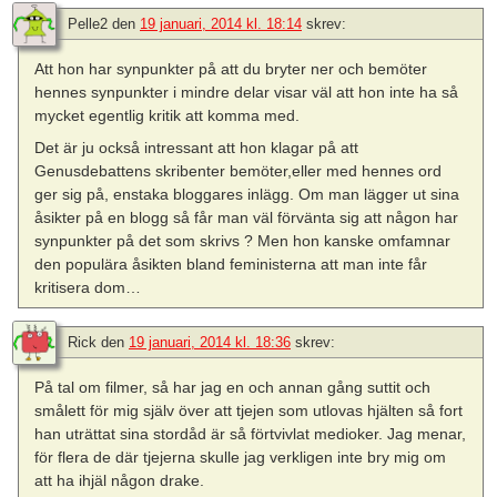
Pelle2
den
19 januari, 2014 kl. 18:14
skrev:
Att hon har synpunkter på att du bryter ner och bemöter
hennes synpunkter i mindre delar visar väl att hon inte ha så
mycket egentlig kritik att komma med.
Det är ju också intressant att hon klagar på att
Genusdebattens skribenter bemöter,eller med hennes ord
ger sig på, enstaka bloggares inlägg. Om man lägger ut sina
åsikter på en blogg så får man väl förvänta sig att någon har
synpunkter på det som skrivs ? Men hon kanske omfamnar
den populära åsikten bland feministerna att man inte får
kritisera dom…
Rick
den
19 januari, 2014 kl. 18:36
skrev:
På tal om filmer, så har jag en och annan gång suttit och
smålett för mig själv över att tjejen som utlovas hjälten så fort
han uträttat sina stordåd är så förtvivlat medioker. Jag menar,
för flera de där tjejerna skulle jag verkligen inte bry mig om
att ha ihjäl någon drake.