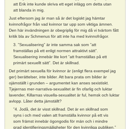
att Erik inte kunde skriva ett eget inlägg om detta utan
att blanda in mig.
Just eftersom jag är man så är det logiskt jag hämtar
kvinnofrågor från vad kvinnor tar upp som viktiga ämnen.
Den här invändningen är obegriplig för mig då vi tvärtom fått
kritik bla av Schmenus för att inte ha med kvinnofrågor.
3. ”Sexualisering” är inte samma sak som ”att
framställas på ett enligt normen attraktivt sätt”.
Sexualisering innebär lite kort ”att framställas på ett
primärt sexuellt sätt”. Det är skillnad.
Det primärt sexuella för kvinnor är (enligt flera exempel jag
ger) berättelser, inte bilder. Att bara prata om bilder är
ojämställt i grunden – argumentet kan anses sexistiskt.
Tjejernas mer-narrativa-sexualitet är fin ofarlig och luktar
lavender, Killarnas visuella-sexualitet är ful, hemsk och luktar
avlopp. Låter detta jämställt?
”4. Jodå, det är visst skillnad. Det är en skillnad som
syns i och med valen att framställa kvinnor på ett vis
som främst innebär ögongodis för män och i mindre
grad identifieringsmäjligheter för den kvinnliga publiken.”