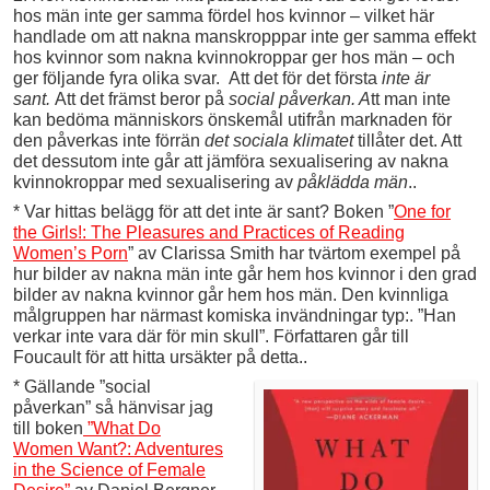
hos män inte ger samma fördel hos kvinnor – vilket här
handlade om att nakna manskropppar inte ger samma effekt
hos kvinnor som nakna kvinnokroppar ger hos män – och
ger följande fyra olika svar. Att det för det första
inte är
sant.
Att det främst beror på
social påverkan.
A
tt man inte
kan bedöma människors önskemål utifrån marknaden för
den påverkas inte förrän
det sociala klimatet
tillåter det. Att
det dessutom inte går att jämföra sexualisering av nakna
kvinnokroppar med sexualisering av
påklädda män
..
* Var hittas belägg för att det inte är sant? Boken ”
One for
the Girls!: The Pleasures and Practices of Reading
Women’s Porn
” av Clarissa Smith har tvärtom exempel på
hur bilder av nakna män inte går hem hos kvinnor i den grad
bilder av nakna kvinnor går hem hos män. Den kvinnliga
målgruppen har närmast komiska invändningar typ:. ”Han
verkar inte vara där för min skull”. Författaren går till
Foucault för att hitta ursäkter på detta..
* Gällande ”social
påverkan” så hänvisar jag
till boken
”What Do
Women Want?: Adventures
in the Science of Female