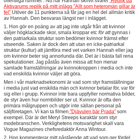
offentliga rummet”. Nu har Hannah skrivit svaret
”Replik på
Aktivarums replik på mitt inlägg ”Allt som heteromän gillar är
fel”
Utöver de 11 punkterna så får jag en hel del allmän kritik
av Hannah. Den besvaras längst ner i inlägget.
1. Hon gör en poäng av att jag inte utgår från att kvinnor
väljer högklackade skor, smala kroppar etc
för att
gynnas i
den patriarkala struktur som bedömer kvinnor främst efter
utseende. Saken är dock den att utan en icke-patriarkal
struktur (kultur) att jämföra med vet varken Hannah eller jag
om kvinnor beter sig annorlunda där. Det är i bästa fall rena
spekulationer. Jag påstås även missa att hon menar
samlade framställningar av kvinnokroppen i media och inte
vad enskilda kvinnor väljer att göra.
Men i vår marknadsekonomi är vad
som styr framställningar
i media just vad enskilda män och kvinnor betalar för, var för
sig eller i grupp. Kvinnor inte bara uppfyller normativa bilder,
de styr även hur normbilder ser ut. Kvinnor är ofta den
primära målgruppen och utgör inte sällan personal på
säljföretagen. Vi kan ta filmen
”Djävulen bär Prada”
som
exempel. Där är det Meryl Streeps karaktär som styr
modebranschen. Verklighetens motsvarighet skall vara
Vogue Magazines chefsredaktör Anna Wintour.
2. Hon kommenterar mitt påstående att vad som ger fördel