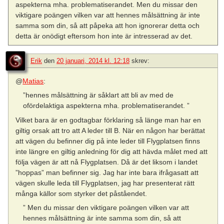
aspekterna mha. problematiserandet. Men du missar den
viktigare poängen vilken var att hennes målsättning är inte
samma som din, så att påpeka att hon ignorerar detta och
detta är onödigt eftersom hon inte är intresserad av det.
Erik
den
20 januari, 2014 kl. 12:18
skrev:
@
Matias
:
”hennes målsättning är såklart att bli av med de
ofördelaktiga aspekterna mha. problematiserandet. ”
Vilket bara är en godtagbar förklaring så länge man har en
giltig orsak att tro att A leder till B. När en någon har berättat
att vägen du befinner dig på inte leder till Flygplatsen finns
inte längre en giltig anledning för dig att hävda målet med att
följa vägen är att nå Flygplatsen. Då är det liksom i landet
”hoppas” man befinner sig. Jag har inte bara ifrågasatt att
vägen skulle leda till Flygplatsen, jag har presenterat rätt
många källor som styrker det påståendet.
” Men du missar den viktigare poängen vilken var att
hennes målsättning är inte samma som din, så att