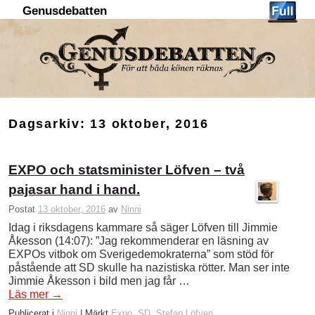
Genusdebatten
Hoppa till huvudinnehåll
Hoppa till sekundärt innehåll
Dagsarkiv:
13 oktober, 2016
EXPO och statsminister Löfven – två
pajasar hand i hand.
Postat
13 oktober, 2016
av
Ninni
Idag i riksdagens kammare så säger Löfven till Jimmie
Åkesson (14:07): ”Jag rekommenderar en läsning av
EXPOs vitbok om Sverigedemokraterna” som stöd för
påstående att SD skulle ha nazistiska rötter. Man ser inte
Jimmie Åkesson i bild men jag får …
Läs mer
→
Publicerat i
Ninni
|
Märkt
Expo
,
SD
,
Stefan Löfven