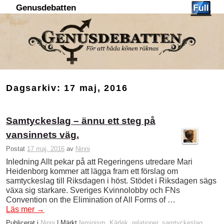
Genusdebatten
Hoppa till huvudinnehåll
Hoppa till sekundärt innehåll
Dagsarkiv:
17 maj, 2016
Samtyckeslag – ännu ett steg på
vansinnets väg.
Postat
17 maj, 2016
av
Ninni
Inledning Allt pekar på att Regeringens utredare Mari
Heidenborg kommer att lägga fram ett förslag om
samtyckeslag till Riksdagen i höst. Stödet i Riksdagen sägs
växa sig starkare. Sveriges Kvinnolobby och FNs
Convention on the Elimination of All Forms of …
Läs mer
→
Publicerat i
Ninni
|
Märkt
feminism
,
Kärlek
,
relationer
,
samtyckeslag
,