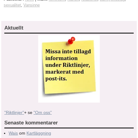
sexualitet
,
Vansinne
Aktuellt
"Riktlinjer"
+ se
"Om oss"
Senaste kommentarer
Wais
om
Kartläggning