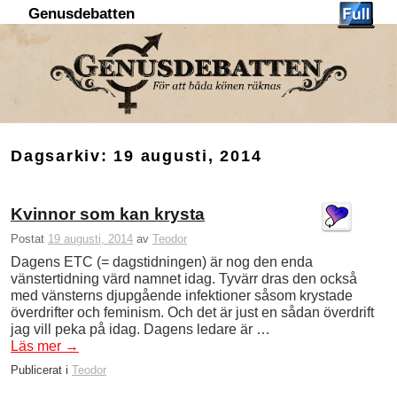
Genusdebatten
Hoppa till huvudinnehåll
Hoppa till sekundärt innehåll
Dagsarkiv:
19 augusti, 2014
Kvinnor som kan krysta
Postat
19 augusti, 2014
av
Teodor
Dagens ETC (= dagstidningen) är nog den enda
vänstertidning värd namnet idag. Tyvärr dras den också
med vänsterns djupgående infektioner såsom krystade
överdrifter och feminism. Och det är just en sådan överdrift
jag vill peka på idag. Dagens ledare är …
Läs mer
→
Publicerat i
Teodor