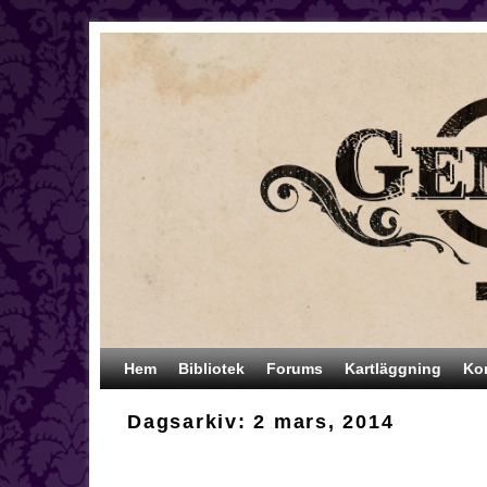
Hoppa till huvudinnehåll
Hoppa till sekundärt innehåll
Hem
Bibliotek
Forums
Kartläggning
Ko
Dagsarkiv:
2 mars, 2014