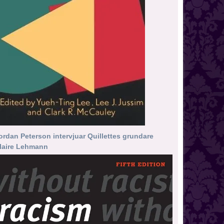
ordan Peterson intervjuar Quillettes grundare
laire Lehmann