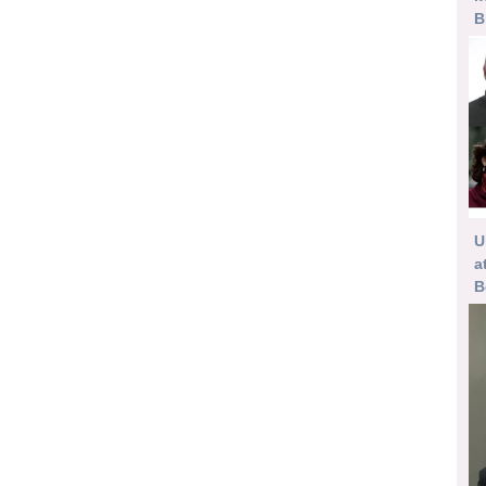
B
U
a
B