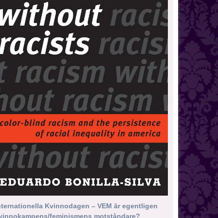
nternationella Kvinnodagen – VEM är egentligen
vinnokampens/feminismens motståndare?