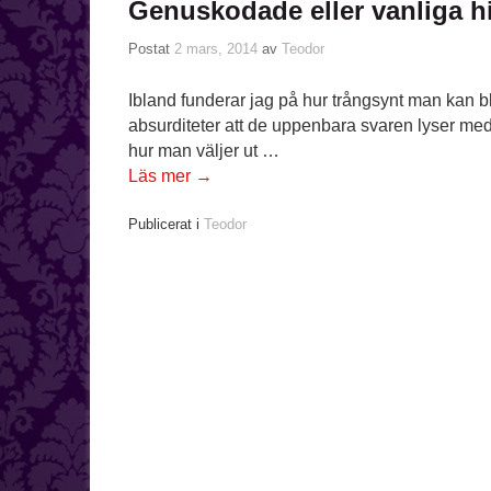
Genuskodade eller vanliga h
Postat
2 mars, 2014
av
Teodor
Ibland funderar jag på hur trångsynt man kan bli
absurditeter att de uppenbara svaren lyser me
hur man väljer ut …
Läs mer
→
Publicerat i
Teodor