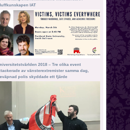
luffkunskapen IAT
niversitetstvärlden 2018 – Tre olika event
ttackerade av vänsterextremister samma dag,
eväpnad polis skyddade ett fjärde