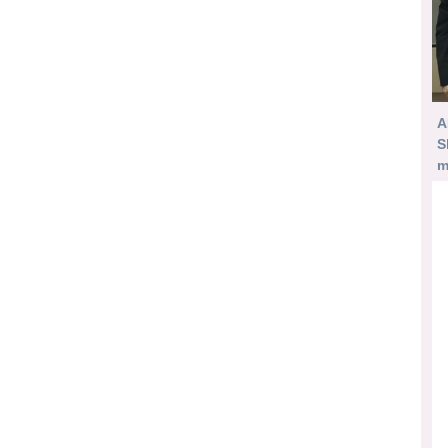
A
S
m