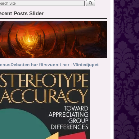
ecent Posts Slider
enusDebatten har försvunnit ner i Värdedjupet