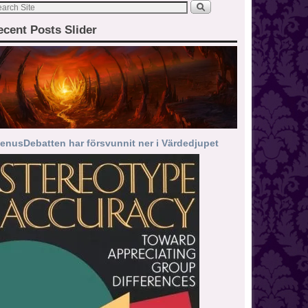
ecent Posts Slider
enusDebatten har försvunnit ner i Värdedjupet