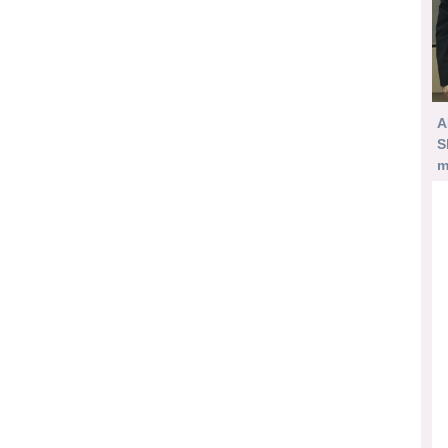
A
S
m