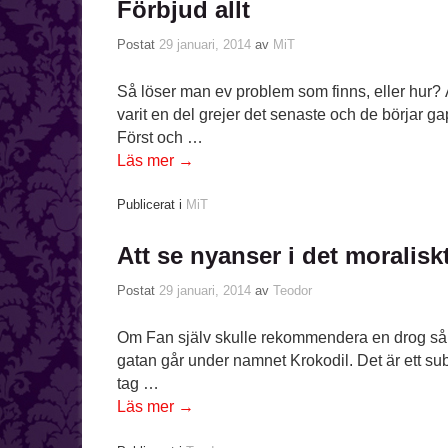
Förbjud allt
Postat
29 januari, 2014
av
MiT
Så löser man ev problem som finns, eller hur? Å
varit en del grejer det senaste och de börjar 
Först och …
Läs mer
→
Publicerat i
MiT
Att se nyanser i det moralisk
Postat
29 januari, 2014
av
Teodor
Om Fan själv skulle rekommendera en drog så
gatan går under namnet Krokodil. Det är ett subst
tag …
Läs mer
→