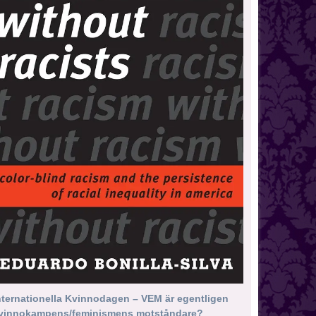
nternationella Kvinnodagen – VEM är egentligen
vinnokampens/feminismens motståndare?