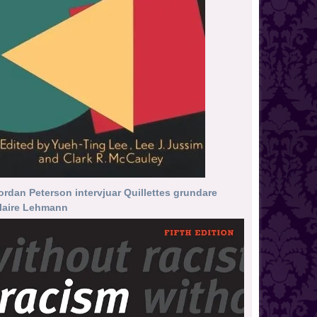
ordan Peterson intervjuar Quillettes grundare
laire Lehmann