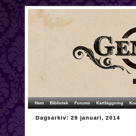
Hoppa till huvudinnehåll
Hoppa till sekundärt innehåll
Hem
Bibliotek
Forums
Kartläggning
Ko
Dagsarkiv:
29 januari, 2014