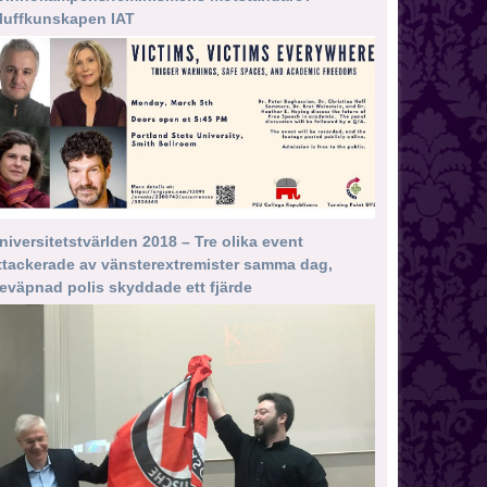
luffkunskapen IAT
niversitetstvärlden 2018 – Tre olika event
ttackerade av vänsterextremister samma dag,
eväpnad polis skyddade ett fjärde