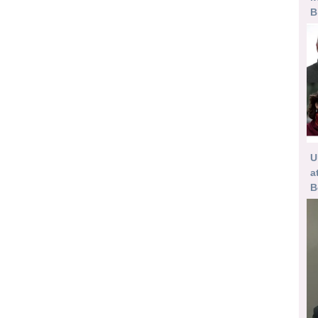
B
U
a
B