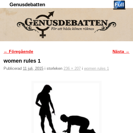
Genusdebatten
Hoppa till huvudinnehåll
Hoppa till sekundärt innehåll
← Föregående
Nästa →
Bildnavigering
women rules 1
Publicerad
11 juli, 2015
i storleken
236 × 207
i
women rules 1