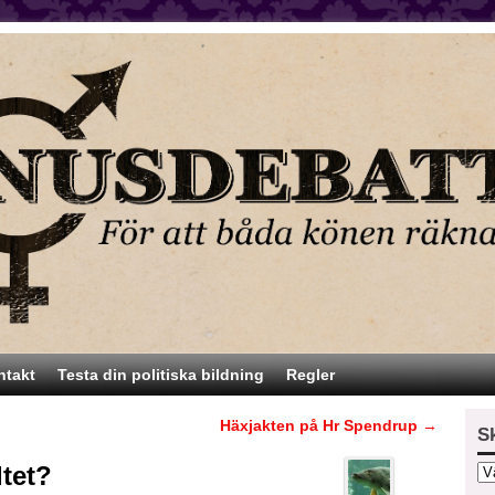
ntakt
Testa din politiska bildning
Regler
Häxjakten på Hr Spendrup
→
S
ltet?