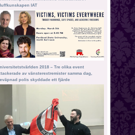
luffkunskapen IAT
niversitetstvärlden 2018 – Tre olika event
ttackerade av vänsterextremister samma dag,
eväpnad polis skyddade ett fjärde