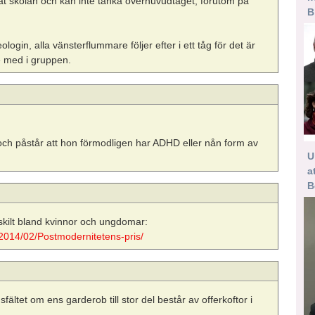
erat skolan och kan inte tänka överhuvudtaget, förutom på
B
gin, alla vänsterflummare följer efter i ett tåg för det är
 med i gruppen.
s, och påstår att hon förmodligen har ADHD eller nån form av
U
a
B
skilt bland kvinnor och ungdomar:
r/2014/02/Postmodernitetens-pris/
fältet om ens garderob till stor del består av offerkoftor i