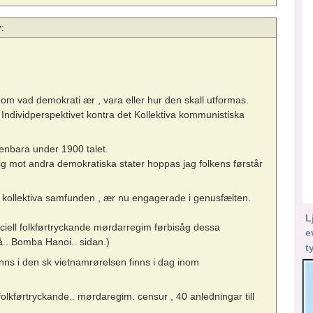
:
 om vad demokrati ær , vara eller hur den skall utformas.
ndividperspektivet kontra det Kollektiva kommunistiska
enbara under 1900 talet.
rig mot andra demokratiska stater hoppas jag folkens førstår
a kollektiva samfunden , ær nu engagerade i genusfælten.
L
iell folkførtryckande mørdarregim førbisåg dessa
e
å.. Bomba Hanoi.. sidan.)
t
nns i den sk vietnamrørelsen finns i dag inom
folkførtryckande.. mørdaregim. censur , 40 anledningar till