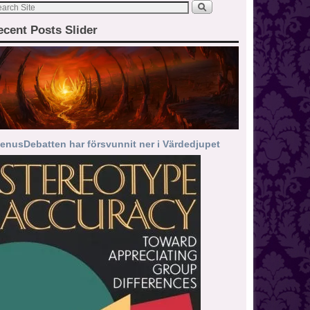
ecent Posts Slider
enusDebatten har försvunnit ner i Värdedjupet