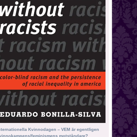
nternationella Kvinnodagen – VEM är egentligen
vinnokampens/feminismens motståndare?