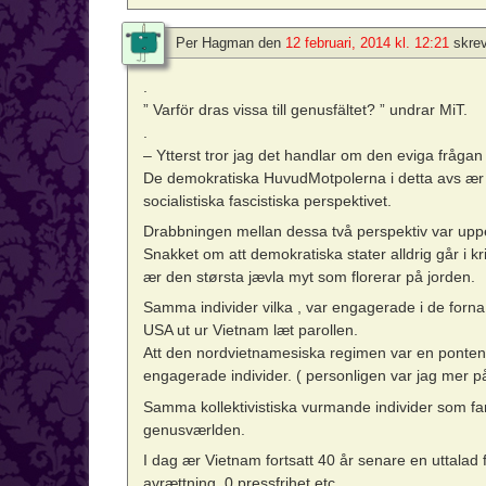
Per Hagman
den
12 februari, 2014 kl. 12:21
skrev
.
” Varför dras vissa till genusfältet? ” undrar MiT.
.
– Ytterst tror jag det handlar om den eviga frågan
De demokratiska HuvudMotpolerna i detta avs ær I
socialistiska fascistiska perspektivet.
Drabbningen mellan dessa två perspektiv var upp
Snakket om att demokratiska stater alldrig går i k
ær den størsta jævla myt som florerar på jorden.
Samma individer vilka , var engagerade i de forn
USA ut ur Vietnam læt parollen.
Att den nordvietnamesiska regimen var en pontenc
engagerade individer. ( personligen var jag mer p
Samma kollektivistiska vurmande individer som fa
genusværlden.
I dag ær Vietnam fortsatt 40 år senare en uttalad 
avrættning, 0 pressfrihet etc.