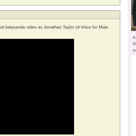
ket belysande video av Jonathan Taylor (A Voice for Male
A
S
m