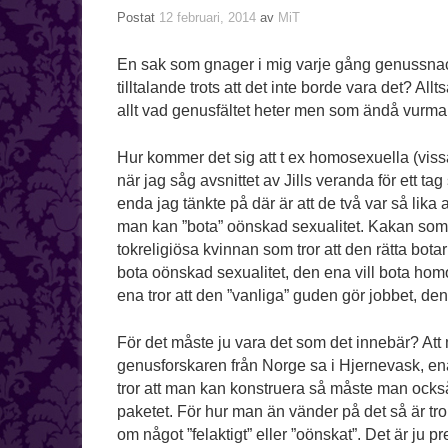
Postat
12 februari, 2014
av
MiT
En sak som gnager i mig varje gång genussnack
tilltalande trots att det inte borde vara det? Al
allt vad genusfältet heter men som ändå vurmar
Hur kommer det sig att t ex homosexuella (vissa
när jag såg avsnittet av Jills veranda för ett 
enda jag tänkte på där är att de två var så lika
man kan ”bota” oönskad sexualitet. Kakan som t
tokreligiösa kvinnan som tror att den rätta bota
bota oönskad sexualitet, den ena vill bota homo
ena tror att den ”vanliga” guden gör jobbet, de
För det måste ju vara det som det innebär? At
genusforskaren från Norge sa i Hjernevask, 
tror att man kan konstruera så måste man också
paketet. För hur man än vänder på det så är tron
om något ”felaktigt” eller ”oönskat”. Det är ju p