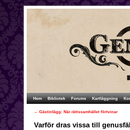
Hoppa till huvudinnehåll
Hoppa till sekundärt innehåll
Hem
Bibliotek
Forums
Kartläggning
Ko
←
Gästinlägg: När rättssamhället förtvinar
Inläggsnavigering
Varför dras vissa till genusfä