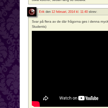
Erik
den
12 februari, 2014 kl. 11:40
skrev:
Svar på flera av de där frågorna ges i denna myc
Students)