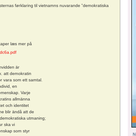
isternas førklaring til vietnamns nuvarande ”demokratiska
skaper læs mer på
7dc6a.pdf
nvidden är
x. att demokratin
 vara som ett samtal.
divid, en
gemenskap. Varje
okratins allmänna
tet och identitet
e blir ändå att de
a demokratiska utmaning;
r ska vi
menskap som styr
N