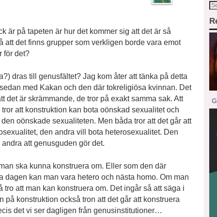
R
 är på tapeten är hur det kommer sig att det är så
ltså att det finns grupper som verkligen borde vara emot
 för det?
?) dras till genusfältet? Jag kom åter att tänka på detta
tag sedan med Kakan och den där tokreligiösa kvinnan. Det
 att det är skrämmande, de tror på exakt samma sak. Att
G
ror att konstruktion kan bota oönskad sexualitet och
r den oönskade sexualiteten. Men båda tror att det går att
sexualitet, den andra vill bota heterosexualitet. Den
n andra att genusguden gör det.
t man ska kunna konstruera om. Eller som den där
ena dagen kan man vara hetero och nästa homo. Om man
 tro att man kan konstruera om. Det ingår så att säga i
 på konstruktion också tron att det går att konstruera
recis det vi ser dagligen från genusinstitutioner…