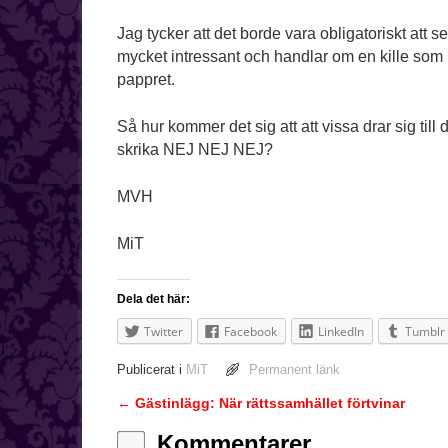
Jag tycker att det borde vara obligatoriskt att s
mycket intressant och handlar om en kille som 
pappret.
Så hur kommer det sig att att vissa drar sig till 
skrika NEJ NEJ NEJ?
MVH
MiT
Dela det här:
Twitter
Facebook
LinkedIn
Tumblr
Publicerat i
MiT
Permanent länk
←
Gästinlägg: När rättssamhället förtvinar
Inläggsnavigering
Kommentarer