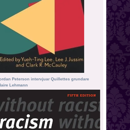
ordan Peterson intervjuar Quillettes grundare
laire Lehmann