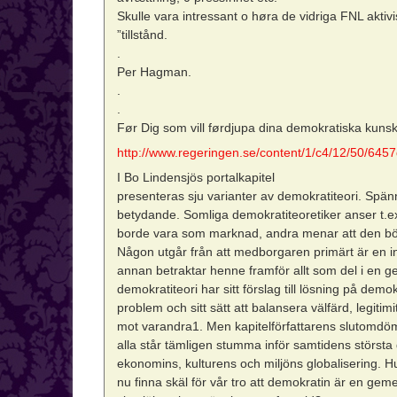
Skulle vara intressant o høra de vidriga FNL aktiv
”tillstånd.
.
Per Hagman.
.
.
Før Dig som vill førdjupa dina demokratiska kun
http://www.regeringen.se/content/1/c4/12/50/645
I Bo Lindensjös portalkapitel
presenteras sju varianter av demokratiteori. Spän
betydande. Somliga demokratiteoretiker anser t.e
borde vara som marknad, andra menar att den bör
Någon utgår från att medborgaren primärt är en in
annan betraktar henne framför allt som del i en 
demokratiteori har sitt förslag till lösning på dem
problem och sitt sätt att balansera välfärd, legitimi
mot varandra1. Men kapitelförfattarens slutomdöm
alla står tämligen stumma inför samtidens störst
ekonomins, kulturens och miljöns globalisering. Hu
nu finna skäl för vår tro att demokratin är en ge