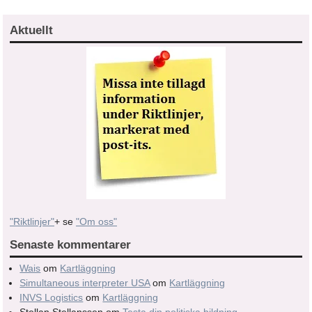
Aktuellt
"Riktlinjer"
+ se
"Om oss"
Senaste kommentarer
Wais
om
Kartläggning
Simultaneous interpreter USA
om
Kartläggning
INVS Logistics
om
Kartläggning
Stellan Stellanssen
om
Testa din politiska bildning