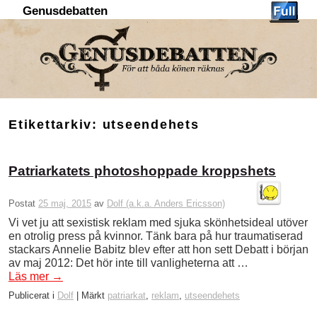
Genusdebatten
Hoppa till huvudinnehåll
Hoppa till sekundärt innehåll
Etikettarkiv:
utseendehets
Patriarkatets photoshoppade kroppshets
Postat
25 maj, 2015
av
Dolf (a.k.a. Anders Ericsson)
Vi vet ju att sexistisk reklam med sjuka skönhetsideal utöver
en otrolig press på kvinnor. Tänk bara på hur traumatiserad
stackars Annelie Babitz blev efter att hon sett Debatt i början
av maj 2012: Det hör inte till vanligheterna att …
Läs mer
→
Publicerat i
Dolf
|
Märkt
patriarkat
,
reklam
,
utseendehets