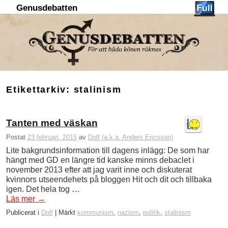
Genusdebatten
Hoppa till huvudinnehåll
Hoppa till sekundärt innehåll
Etikettarkiv:
stalinism
Tanten med väskan
Postat
23 februari, 2015
av
Dolf (a.k.a. Anders Ericsson)
Lite bakgrundsinformation till dagens inlägg: De som har
hängt med GD en längre tid kanske minns debaclet i
november 2013 efter att jag varit inne och diskuterat
kvinnors utseendehets på bloggen Hit och dit och tillbaka
igen. Det hela tog …
Läs mer
→
Publicerat i
Dolf
|
Märkt
kommunism
,
nazism
,
politik
,
stalinism