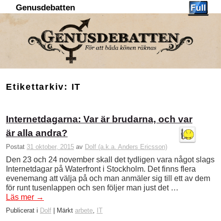
Genusdebatten
Hoppa till huvudinnehåll
Hoppa till sekundärt innehåll
Etikettarkiv:
IT
Internetdagarna: Var är brudarna, och var
är alla andra?
Postat
31 oktober, 2015
av
Dolf (a.k.a. Anders Ericsson)
Den 23 och 24 november skall det tydligen vara något slags
Internetdagar på Waterfront i Stockholm. Det finns flera
evenemang att välja på och man anmäler sig till ett av dem
för runt tusenlappen och sen följer man just det …
Läs mer
→
Publicerat i
Dolf
|
Märkt
arbete
,
IT