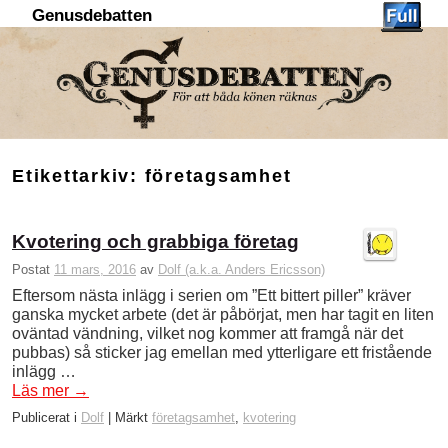
Genusdebatten
Hoppa till huvudinnehåll
Hoppa till sekundärt innehåll
Etikettarkiv:
företagsamhet
Kvotering och grabbiga företag
Postat
11 mars, 2016
av
Dolf (a.k.a. Anders Ericsson)
Eftersom nästa inlägg i serien om ”Ett bittert piller” kräver
ganska mycket arbete (det är påbörjat, men har tagit en liten
oväntad vändning, vilket nog kommer att framgå när det
pubbas) så sticker jag emellan med ytterligare ett fristående
inlägg …
Läs mer
→
Publicerat i
Dolf
|
Märkt
företagsamhet
,
kvotering