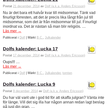
Postat
21 december, 2014
av
Dolf (a.k.a. Anders Ericsson)
Nu är det bara ett halvår kvar till midsommar. Tänk vad
finurligt förresten, att det är precis lika långt från jul till
midsommar, som det är från midsommar till jul. Finurligt
inordnat va. Det är nästan så man blir religiös. …
Läs mer
→
Publicerat i
Dolf
|
Märkt
B.C.
,
Julkalender
Dolfs kalender: Lucka 17
Postat
17 december, 2014
av
Dolf (a.k.a. Anders Ericsson)
Oups!!! …
Läs mer
→
Publicerat i
Dolf
|
Märkt
B.C.
,
Julkalender
,
tomten
Dolfs kalender: Lucka 9
Postat
9 december, 2014
av
Dolf (a.k.a. Anders Ericsson)
Du har väl varit ute i god tid för att skaffa julgran? Vänta inte
för länge. Vill det sig illa har någon annan redan lagt beslag
på just din gran. …