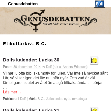
Genusdebatten
Hoppa till huvudinnehåll
Hoppa till sekundärt innehåll
Etikettarkiv:
B.C.
Dolfs kalender: Lucka 30
Postat
30 december, 2014
av
Dolf (a.k.a. Anders Ericsson)
Vi har ju ofta bibliska motiv för julen. Var inte så mycket sånt
i år, så vi tar igen det lite nu inför nyår. Och vad är väl
lämpligare i slutet av året än att gå tillbaka ända till början
…
Läs mer
→
Publicerat i
Dolf
|
Märkt
B.C.
,
Julkalender
,
nyår
,
temadagar
Dolfs kalender: Lucka 21