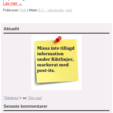
Läs mer
→
Publicerat i
Dolf
|
Märkt
B.C.
,
Julkalender
,
miljö
Aktuellt
"Riktlinjer"
+ se
"Om oss"
Senaste kommentarer