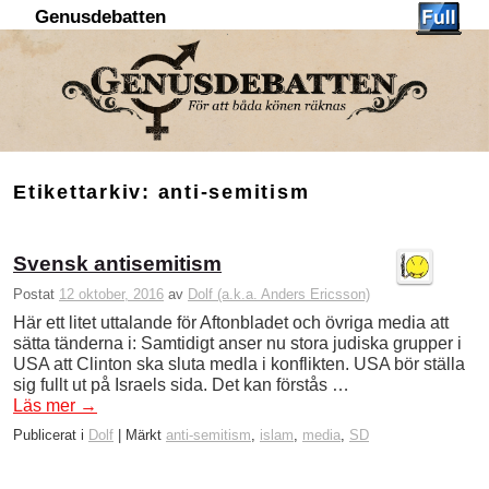
Genusdebatten
Hoppa till huvudinnehåll
Hoppa till sekundärt innehåll
Etikettarkiv:
anti-semitism
Svensk antisemitism
Postat
12 oktober, 2016
av
Dolf (a.k.a. Anders Ericsson)
Här ett litet uttalande för Aftonbladet och övriga media att
sätta tänderna i: Samtidigt anser nu stora judiska grupper i
USA att Clinton ska sluta medla i konflikten. USA bör ställa
sig fullt ut på Israels sida. Det kan förstås …
Läs mer
→
Publicerat i
Dolf
|
Märkt
anti-semitism
,
islam
,
media
,
SD