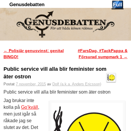
Genusdebatten
Hoppa till huvudinnehåll
Hoppa till sekundärt innehåll
←
Polisiär genusvinst: genital
#FarsDag, #TackPappa &
Inläggsnavigering
BINGO!
Försurad sumpmark 1
→
Public service vill alla blir feminister som
äter ostron
Postat
7 november, 2015
av
Dolf (a.k.a. Anders Ericsson)
Public service vill alla blir feminister som äter ostron
Jag brukar inte
kolla på
Go’kväll
,
men just igår så
råkade jag se
slutet av det. Det