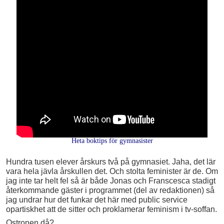
Heta boktips för gymnasister
Hundra tusen elever årskurs två på gymnasiet. Jaha, det lär
vara hela jävla årskullen det. Och stolta feminister är de. Om
jag inte tar helt fel så är både Jonas och Franscesca stadigt
återkommande gäster i programmet (del av redaktionen) så
jag undrar hur det funkar det här med public service
opartiskhet att de sitter och proklamerar feminism i tv-soffan.
Ostronen då?