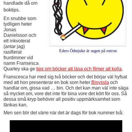
handlade då om
boktips.
En snubbe som
tydligen heter
Jonas
Danielsson och
ett inkvoterat
(antar jag)
Eders Ödmjuke är sugen på ostron
rasifierat
fruntimmer vid
namn Fransesca
Quartey ska ge
tips om böcker att läsa och filmer att kolla
.
Franscesca har med sig två böcker och det börjar väl hyfsat
med att hon presenterar en bok som heter
Bisyssla
och
handlar om, gissa vad … bin. Och det kan man väl inte säga
så mycket om, vore det inte för bina vore det kört för oss. Så
dessa små kryp behöver all positiv uppmärksamhet som
tänkas kan.
Men sen blir det värre när det är dags för bok nummer två: