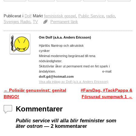
Publicerat i
Dolf
Märkt
feministisk gospel
,
Public Service
,
radio
,
Sveriges Radio
,
TV
Permanent länk
Om Dolf (a.k.a. Anders Ericsson)
Hjärtlös filantrop och altruistisk
cyniker
Minimal moderering begränsad till rena
nödvändigheter.
Skitstövlar åker ut permanent med en fet spark i
ändalykten. e-mail:
dolf.gd@hotmail.com
Visa alla inlägg av Dolf (a.k.a. Anders Ericsson)
←
Polisiär genusvinst: genital
#FarsDag, #TackPappa &
Inläggsnavigering
BINGO!
Försurad sumpmark 1
→
Kommentarer
Public service vill alla blir feminister som
äter ostron
— 2 kommentarer