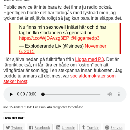
Public service är inte bara tv, det finns ju radio också.
Egentligen borde det här förbigås med tystnad men jag
tycker det är så jävla roligt så jag kan bara inte släppa det.
Nu finns min sexnovell inläst här och d har
lagt in fkn stödanden så generad nu
https://t.co/WjDAvzg3EP
@liggamedp3
— Exploderande Liv (@sinoes)
November
6, 2015
Hör själva nedan på fullträffen från
Ligga med P3
. Det är
lärorikt också, ni får lära er både om ”ostron” och att
vårtgårdar är som ägg i en stekpanna innan frukosten. Jag
trodde ju annars att det mest var
socialdemokrater som
steker bröst
.
©2015 Anders ”Dolf” Ericsson. Alla rättigheter förbehållna.
Dela det här:
Twitter
Facebook
LinkedIn
Tumblr
Skriv ut