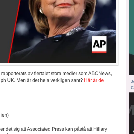
 rapporterats av flertalet stora medier som ABCNews,
h UK. Men är det hela verkligen sant?
Här är de
J
C
ien)
r det sig att Associated Press kan påstå att Hillary