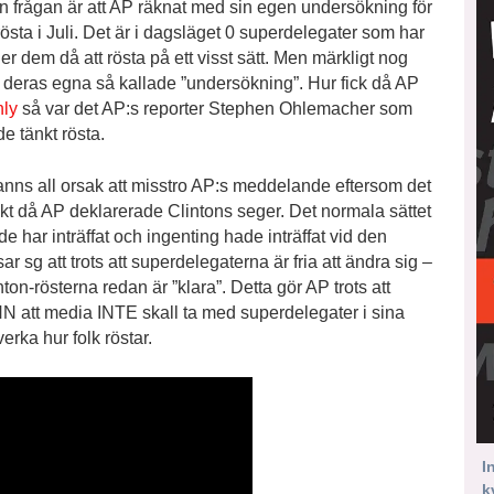
n frågan är att AP räknat med sin egen undersökning för
ta i Juli. Det är i dagsläget 0 superdelegater som har
der dem då att rösta på ett visst sätt. Men märkligt nog
r deras egna så kallade ”undersökning”. Hur fick då AP
hly
så var det AP:s reporter Stephen Ohlemacher som
e tänkt rösta.
anns all orsak att misstro AP:s meddelande eftersom det
nkt då AP deklarerade Clintons seger. Det normala sättet
de har inträffat och ingenting hade inträffat vid den
 sg att trots att superdelegaterna är fria att ändra sig –
inton-rösterna redan är ”klara”. Detta gör AP trots att
NN att media INTE skall ta med superdelegater i sina
rka hur folk röstar.
I
k