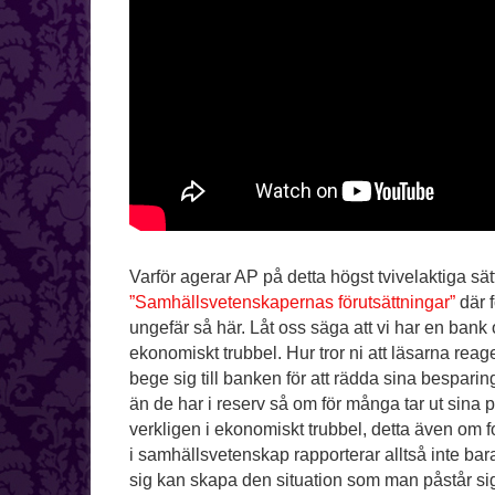
Varför agerar AP på detta högst tvivelaktiga sätt
”Samhällsvetenskapernas förutsättningar”
där f
ungefär så här. Låt oss säga att vi har en bank 
ekonomiskt trubbel. Hur tror ni att läsarna re
bege sig till banken för att rädda sina bespari
än de har i reserv så om för många tar ut si
verkligen i ekonomiskt trubbel, detta även om 
i samhällsvetenskap rapporterar alltså inte bara
sig kan skapa den situation som man påstår si