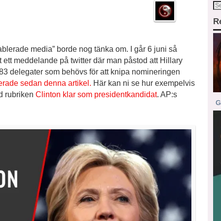
R
”etablerade media” borde nog tänka om. I går 6 juni så
ett meddelande på twitter där man påstod att Hillary
383 delegater som behövs för att knipa nomineringen
erade sedan denna artikel.
Här kan ni se hur exempelvis
d rubriken
Clinton klar som presidentkandidat
. AP:s
G