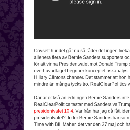
Oavsett hur det går nu så råder det ingen tveka
alienera flera av Bernie Sanders supporters o
för att vinna Presidentvalet mot Donald Trump 
överhuvudtaget begriper konceptet riskanalys. 
Hillary Clintons chanser. Det stämmer att hon h
mindre än många tycks tro. RealClearPolitics v
Där är också anledningen Bernie Sanders inte k
RealClearPolitics testar med Sanders vs Trump 
presidentvalet 10,4
. Varifrån har jag då fått id
presidentvalet? Jo för Bernie Sanders har som e
Time with Bill Maher, det var den 27 maj och h