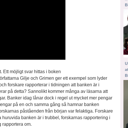
B
U
a
. Ett möjligt svar hittas i boken
B
örfattarna Gilje och Grimen ger ett exempel som lyder
och forskare rapporterar i tidningen att banken är i
agerar på detta? Sannolikt kommer många av läsarna att
ngar. Banker idag lånar dock i regel ut mycket mer pengar
na pengar på en och samma gång så hamnar banken
forskarnas påståenden från början var felaktiga. Forskare
 huruvida banken är i trubbel, forskarnas rapportering i
g rapportera om.