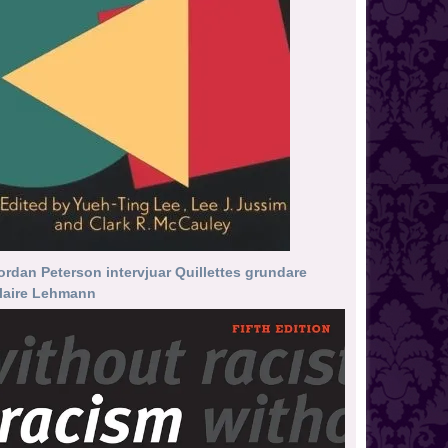
ordan Peterson intervjuar Quillettes grundare
laire Lehmann