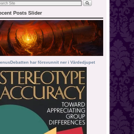
ecent Posts Slider
enusDebatten har försvunnit ner i Värdedjupet