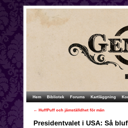
Hoppa till huvudinnehåll
Hoppa till sekundärt innehåll
Hem
Bibliotek
Forums
Kartläggning
Ko
←
HuffPuff och jämställdhet för män
Inläggsnavigering
Presidentvalet i USA: Så blu