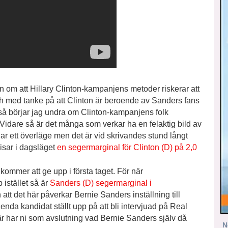
n om att Hillary Clinton-kampanjens metoder riskerar att
ch med tanke på att Clinton är beroende av Sanders fans
så börjar jag undra om Clinton-kampanjens folk
Vidare så är det många som verkar ha en felaktig bild av
ar ett överläge men det är vid skrivandes stund långt
isar i dagsläget
en segermarginal för Clinton (D) på 2,0
ommer att ge upp i första taget. För när
istället så är
Sanders (D) segermarginal i
en att det här påverkar Bernie Sanders inställning till
nda kandidat ställt upp på att bli intervjuad på Real
är har ni som avslutning vad Bernie Sanders själv då
N