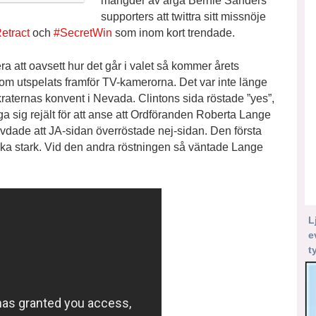
mängder av arga Bernie Sanders
supporters att twittra sitt missnöje
etract
och
#SecretWin
som inom kort trendade.
ra att oavsett hur det går i valet så kommer årets
 som utspelats framför TV-kamerorna. Det var inte länge
raternas konvent i Nevada. Clintons sida röstade ”yes”,
a sig rejält för att anse att Ordföranden Roberta Lange
vdade att JA-sidan överröstade nej-sidan. Den första
lika stark. Vid den andra röstningen så väntade Lange
L
e
t