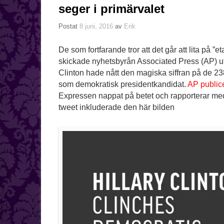
seger i primärvalet
Postat
8 juni, 2016
av
Erik
De som fortfarande tror att det går att lita på 
skickade nyhetsbyrån Associated Press (AP) ut 
Clinton hade nått den magiska siffran på de 2
som demokratisk presidentkandidat.
AP public
Expressen nappat på betet och rapporterar me
tweet inkluderade den här bilden