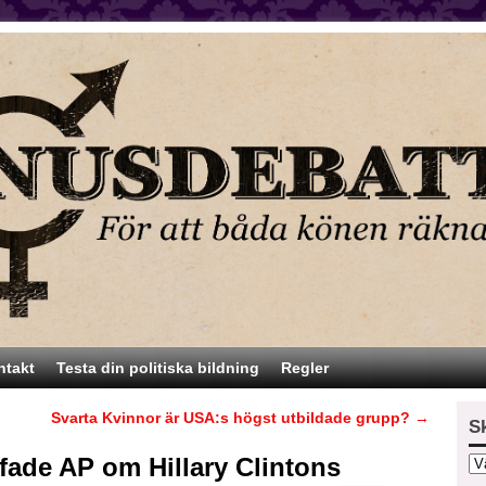
ntakt
Testa din politiska bildning
Regler
Svarta Kvinnor är USA:s högst utbildade grupp?
→
S
ffade AP om Hillary Clintons