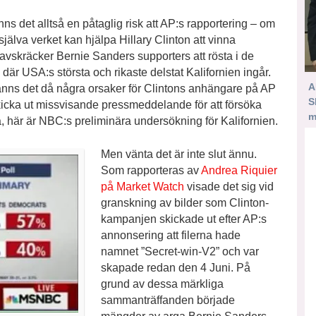
ns det alltså en påtaglig risk att AP:s rapportering – om
själva verket kan hjälpa Hillary Clinton att vinna
avskräcker Bernie Sanders supporters att rösta i de
är USA:s största och rikaste delstat Kalifornien ingår.
A
. Fanns det då några orsaker för Clintons anhängare på AP
S
kicka ut missvisande pressmeddelande för att försöka
m
 här är NBC:s preliminära undersökning för Kalifornien.
Men vänta det är inte slut ännu.
Som rapporteras av
Andrea Riquier
på Market Watch
visade det sig vid
granskning av bilder som Clinton-
kampanjen skickade ut efter AP:s
annonsering att filerna hade
namnet ”Secret-win-V2” och var
skapade redan den 4 Juni. På
grund av dessa märkliga
sammanträffanden började