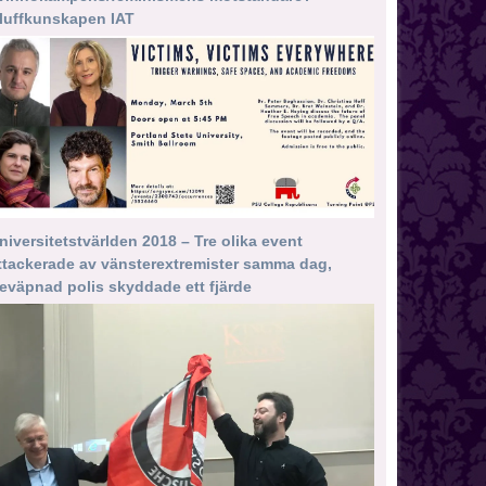
luffkunskapen IAT
niversitetstvärlden 2018 – Tre olika event
ttackerade av vänsterextremister samma dag,
eväpnad polis skyddade ett fjärde