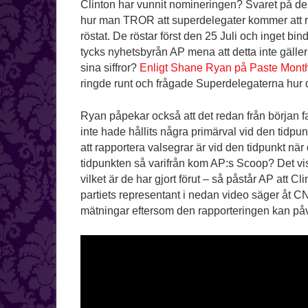
Clinton har vunnit nomineringen? Svaret på de
hur man TROR att superdelegater kommer att rös
röstat. De röstar först den 25 Juli och inget bin
tycks nyhetsbyrån AP mena att detta inte gälle
sina siffror?
Enligt Shane Ryan på Paste Mont
ringde runt och frågade Superdelegaterna hur d
Ryan påpekar också att det redan från början f
inte hade hållits några primärval vid den tidpu
att rapportera valsegrar är vid den tidpunkt när 
tidpunkten så varifrån kom AP:s Scoop? Det visar
vilket är de har gjort förut – så påstår AP att Cl
partiets representant i nedan video säger åt C
mätningar eftersom den rapporteringen kan påve