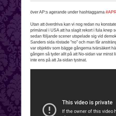
över AP:s agerande under hashtaggarna
#APR
Utan att överdriva kan vi nog redan nu konstate
primärval i USA att ha slagit rekort i fula knep
sedan följande scener utspelade sig vid demok
Sanders sida röstade ”no” och man får ansträng
var objektiv som bägge gångerna tvärsäkert hä
gången så tyder allt på att No-sidan var minst 
inte ens på att Ja-sidan tystnat.