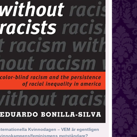
nternationella Kvinnodagen – VEM är egentligen
vinnokampens/feminismens motståndare?