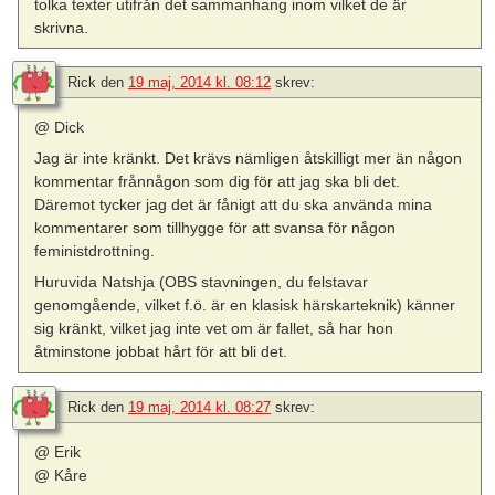
tolka texter utifrån det sammanhang inom vilket de är
skrivna.
Rick
den
19 maj, 2014 kl. 08:12
skrev:
@ Dick
Jag är inte kränkt. Det krävs nämligen åtskilligt mer än någon
kommentar frånnågon som dig för att jag ska bli det.
Däremot tycker jag det är fånigt att du ska använda mina
kommentarer som tillhygge för att svansa för någon
feministdrottning.
Huruvida Natshja (OBS stavningen, du felstavar
genomgående, vilket f.ö. är en klasisk härskarteknik) känner
sig kränkt, vilket jag inte vet om är fallet, så har hon
åtminstone jobbat hårt för att bli det.
Rick
den
19 maj, 2014 kl. 08:27
skrev:
@ Erik
@ Kåre