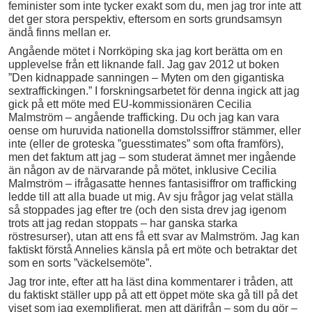
feminister som inte tycker exakt som du, men jag tror inte att
det ger stora perspektiv, eftersom en sorts grundsamsyn
ändå finns mellan er.
Angående mötet i Norrköping ska jag kort berätta om en
upplevelse från ett liknande fall. Jag gav 2012 ut boken
”Den kidnappade sanningen – Myten om den gigantiska
sextraffickingen.” I forskningsarbetet för denna ingick att jag
gick på ett möte med EU-kommissionären Cecilia
Malmström – angående trafficking. Du och jag kan vara
oense om huruvida nationella domstolssiffror stämmer, eller
inte (eller de groteska ”guesstimates” som ofta framförs),
men det faktum att jag – som studerat ämnet mer ingående
än någon av de närvarande på mötet, inklusive Cecilia
Malmström – ifrågasatte hennes fantasisiffror om trafficking
ledde till att alla buade ut mig. Av sju frågor jag velat ställa
så stoppades jag efter tre (och den sista drev jag igenom
trots att jag redan stoppats – har ganska starka
röstresurser), utan att ens få ett svar av Malmström. Jag kan
faktiskt förstå Annelies känsla på ert möte och betraktar det
som en sorts ”väckelsemöte”.
Jag tror inte, efter att ha läst dina kommentarer i tråden, att
du faktiskt ställer upp på att ett öppet möte ska gå till på det
viset som jag exemplifierat, men att därifrån – som du gör –