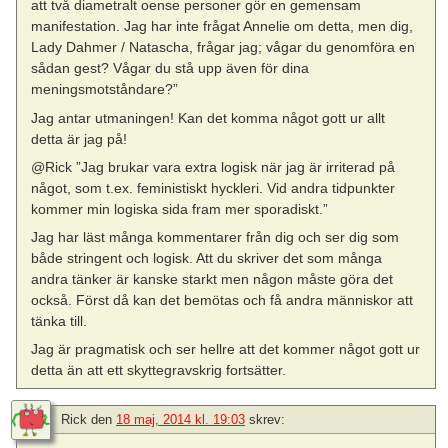
att två diametralt oense personer gör en gemensam
manifestation. Jag har inte frågat Annelie om detta, men dig,
Lady Dahmer / Natascha, frågar jag; vågar du genomföra en
sådan gest? Vågar du stå upp även för dina
meningsmotståndare?”
Jag antar utmaningen! Kan det komma något gott ur allt
detta är jag på!
@Rick ”Jag brukar vara extra logisk när jag är irriterad på
något, som t.ex. feministiskt hyckleri. Vid andra tidpunkter
kommer min logiska sida fram mer sporadiskt.”
Jag har läst många kommentarer från dig och ser dig som
både stringent och logisk. Att du skriver det som många
andra tänker är kanske starkt men någon måste göra det
också. Först då kan det bemötas och få andra människor att
tänka till.
Jag är pragmatisk och ser hellre att det kommer något gott ur
detta än att ett skyttegravskrig fortsätter.
Rick
den
18 maj, 2014 kl. 19:03
skrev: