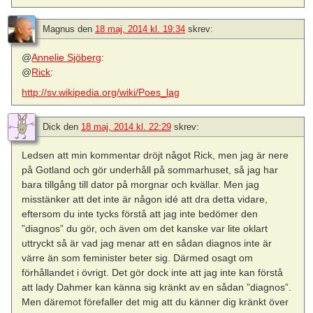
Magnus
den
18 maj, 2014 kl. 19:34
skrev:
@
Annelie Sjöberg
:
@
Rick
:
http://sv.wikipedia.org/wiki/Poes_lag
Dick
den
18 maj, 2014 kl. 22:29
skrev:
Ledsen att min kommentar dröjt något Rick, men jag är nere
på Gotland och gör underhåll på sommarhuset, så jag har
bara tillgång till dator på morgnar och kvällar. Men jag
misstänker att det inte är någon idé att dra detta vidare,
eftersom du inte tycks förstå att jag inte bedömer den
”diagnos” du gör, och även om det kanske var lite oklart
uttryckt så är vad jag menar att en sådan diagnos inte är
värre än som feminister beter sig. Därmed osagt om
förhållandet i övrigt. Det gör dock inte att jag inte kan förstå
att lady Dahmer kan känna sig kränkt av en sådan ”diagnos”.
Men däremot förefaller det mig att du känner dig kränkt över