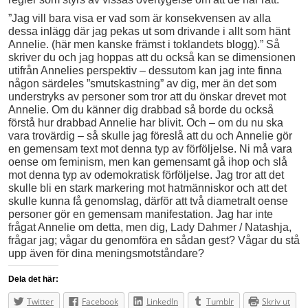
”Jag vill bara visa er vad som är konsekvensen av alla
dessa inlägg där jag pekas ut som drivande i allt som hänt
Annelie. (här men kanske främst i toklandets blogg).” Så
skriver du och jag hoppas att du också kan se dimensionen
utifrån Annelies perspektiv – dessutom kan jag inte finna
någon särdeles ”smutskastning” av dig, mer än det som
understryks av personer som tror att du önskar drevet mot
Annelie. Om du känner dig drabbad så borde du också
förstå hur drabbad Annelie har blivit. Och – om du nu ska
vara trovärdig – så skulle jag föreslå att du och Annelie gör
en gemensam text mot denna typ av förföljelse. Ni må vara
oense om feminism, men kan gemensamt gå ihop och slå
mot denna typ av odemokratisk förföljelse. Jag tror att det
skulle bli en stark markering mot hatmänniskor och att det
skulle kunna få genomslag, därför att två diametralt oense
personer gör en gemensam manifestation. Jag har inte
frågat Annelie om detta, men dig, Lady Dahmer / Natashja,
frågar jag; vågar du genomföra en sådan gest? Vågar du stå
upp även för dina meningsmotståndare?
Dela det här:
Twitter
Facebook
LinkedIn
Tumblr
Skriv ut