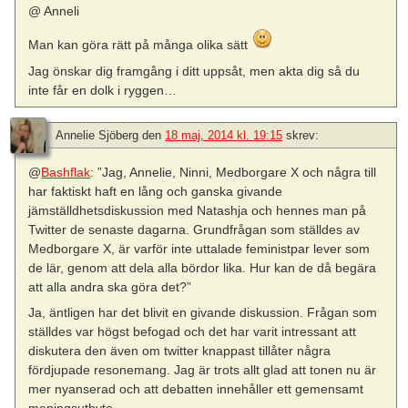
@ Anneli
Man kan göra rätt på många olika sätt
Jag önskar dig framgång i ditt uppsåt, men akta dig så du
inte får en dolk i ryggen…
Annelie Sjöberg
den
18 maj, 2014 kl. 19:15
skrev:
@
Bashflak
: ”Jag, Annelie, Ninni, Medborgare X och några till
har faktiskt haft en lång och ganska givande
jämställdhetsdiskussion med Natashja och hennes man på
Twitter de senaste dagarna. Grundfrågan som ställdes av
Medborgare X, är varför inte uttalade feministpar lever som
de lär, genom att dela alla bördor lika. Hur kan de då begära
att alla andra ska göra det?”
Ja, äntligen har det blivit en givande diskussion. Frågan som
ställdes var högst befogad och det har varit intressant att
diskutera den även om twitter knappast tillåter några
fördjupade resonemang. Jag är trots allt glad att tonen nu är
mer nyanserad och att debatten innehåller ett gemensamt
meningsutbyte.