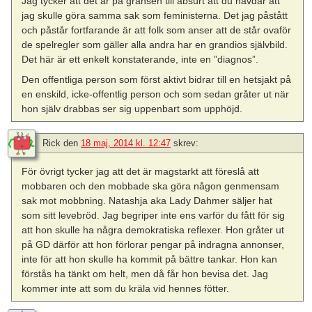
Jag tycker att det är på gränsen till absurt att du hävdar att
jag skulle göra samma sak som feministerna. Det jag påstått
och påstår fortfarande är att folk som anser att de står ovaför
de spelregler som gäller alla andra har en grandios självbild.
Det här är ett enkelt konstaterande, inte en ”diagnos”.
Den offentliga person som först aktivt bidrar till en hetsjakt på
en enskild, icke-offentlig person och som sedan gråter ut när
hon själv drabbas ser sig uppenbart som upphöjd.
Rick
den
18 maj, 2014 kl. 12:47
skrev:
För övrigt tycker jag att det är magstarkt att föreslå att
mobbaren och den mobbade ska göra någon genmensam
sak mot mobbning. Natashja aka Lady Dahmer säljer hat
som sitt levebröd. Jag begriper inte ens varför du fått för sig
att hon skulle ha några demokratiska reflexer. Hon gråter ut
på GD därför att hon förlorar pengar på indragna annonser,
inte för att hon skulle ha kommit på bättre tankar. Hon kan
förstås ha tänkt om helt, men då får hon bevisa det. Jag
kommer inte att som du kräla vid hennes fötter.