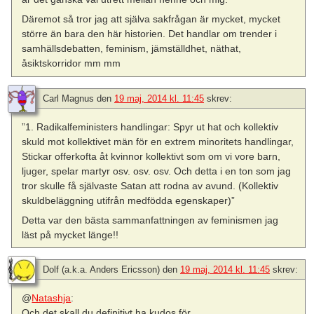
Däremot så tror jag att själva sakfrågan är mycket, mycket
större än bara den här historien. Det handlar om trender i
samhällsdebatten, feminism, jämställdhet, näthat,
åsiktskorridor mm mm
Carl Magnus
den
19 maj, 2014 kl. 11:45
skrev:
”1. Radikalfeministers handlingar: Spyr ut hat och kollektiv
skuld mot kollektivet män för en extrem minoritets handlingar,
Stickar offerkofta åt kvinnor kollektivt som om vi vore barn,
ljuger, spelar martyr osv. osv. osv. Och detta i en ton som jag
tror skulle få självaste Satan att rodna av avund. (Kollektiv
skuldbeläggning utifrån medfödda egenskaper)”
Detta var den bästa sammanfattningen av feminismen jag
läst på mycket länge!!
Dolf (a.k.a. Anders Ericsson)
den
19 maj, 2014 kl. 11:45
skrev:
@
Natashja
:
Och det skall du definitivt ha kudos för.