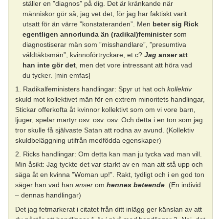
ställer en ”diagnos” på dig. Det är kränkande när
människor gör så, jag vet det, för jag har faktiskt varit
utsatt för än värre ”konstateranden”. Men
beter sig Rick
egentligen annorlunda än (radikal)feminister
som
diagnostiserar män som ”misshandlare”, ”presumtiva
våldtäktsmän”, kvinnoförtryckare, et c?
Jag
anser att
han inte gör det
, men det vore intressant att höra vad
du tycker. [min emfas]
1. Radikalfeministers handlingar: Spyr ut hat och
kollektiv
skuld mot kollektivet män för en extrem minoritets handlingar,
Stickar offerkofta åt kvinnor kollektivt som om vi vore barn,
ljuger, spelar martyr osv. osv. osv. Och detta i en ton som jag
tror skulle få självaste Satan att rodna av avund. (Kollektiv
skuldbeläggning utifrån medfödda egenskaper)
2. Ricks handlingar: Om detta kan man ju tycka vad man vill.
Min åsikt: Jag tyckte det var starkt av en man att stå upp och
säga åt en kvinna ”Woman up!”. Rakt, tydligt och i en god ton
säger han vad han
anser
om
hennes beteende
. (En individ
– dennas handlingar)
Det jag fetmarkerat i citatet från ditt inlägg ger känslan av att