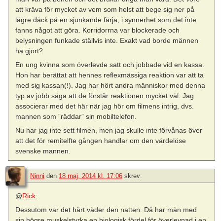
att kräva för mycket av vem som helst att bege sig ner på
lägre däck på en sjunkande färja, i synnerhet som det inte
fanns något att göra. Korridorrna var blockerade och
belysningen funkade ställvis inte. Exakt vad borde männen
ha gjort?
En ung kvinna som överlevde satt och jobbade vid en kassa.
Hon har berättat att hennes reflexmässiga reaktion var att ta
med sig kassan(!). Jag har hört andra människor med denna
typ av jobb säga att de förstår reaktionen mycket väl. Jag
associerar med det här när jag hör om filmens intrig, dvs.
mannen som ”räddar” sin mobiltelefon.
Nu har jag inte sett filmen, men jag skulle inte förvånas över
att det för remitelfte gången handlar om den värdelöse
svenske mannen.
Ninni
den
18 maj, 2014 kl. 17:06
skrev:
@
Rick
:
Dessutom var det hårt väder den natten. Då har män med
sin högre muskelstyrka en biologisk fördel för överlevnad i en