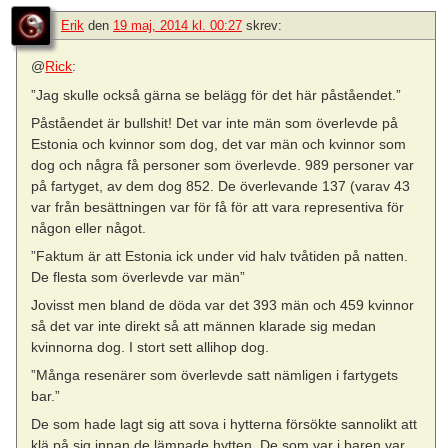
Erik
den
19 maj, 2014 kl. 00:27
skrev:
@
Rick
:
”Jag skulle också gärna se belägg för det här påståendet.”
Påståendet är bullshit! Det var inte män som överlevde på
Estonia och kvinnor som dog, det var män och kvinnor som
dog och några få personer som överlevde. 989 personer var
på fartyget, av dem dog 852. De överlevande 137 (varav 43
var från besättningen var för få för att vara representiva för
någon eller något.
”Faktum är att Estonia ick under vid halv tvåtiden på natten.
De flesta som överlevde var män”
Jovisst men bland de döda var det 393 män och 459 kvinnor
så det var inte direkt så att männen klarade sig medan
kvinnorna dog. I stort sett allihop dog.
”Många resenärer som överlevde satt nämligen i fartygets
bar.”
De som hade lagt sig att sova i hytterna försökte sannolikt att
klä på sig innan de lämnade hytten. De som var i baren var