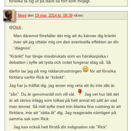
försöka ta sig ut på däck så fort som möjligt.
Ninni
den
19 maj, 2014 kl. 08:39
skrev:
@
Dick
:
Men däremot förefaller det mig att du känner dig kränkt
över att jag uttalar mig om den eventuella effekten av din
”diagnos”.
”Kränkt” har länge missbrukats som en härskarpiska i
debatten i syfte att tysta och ordet fungerar idag så. Så
därför tar jag på mig riddarutrustningen
för att försöka
förklara varför Rick är ”kränkt”.
Jag har ju träffat dig, jag anser mig veta att du inte alls är
”sån”. Du är genomsnäll och vill väl.
Jag vet hur lätt det
är att skriva inlägg som tolkas på helt annat ett sätt än vad
man ämnat. Så mitt syfte med min blanka fina rustning är att
förklara
, inte att ”sätta åt” dig. Jag reagerade nämligen på
samma sak som Rick:
Jag kan också helt förstå din indignation när ”Rick”