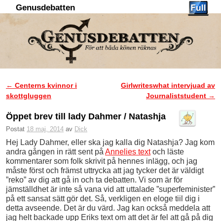
Genusdebatten
Hoppa till huvudinnehåll
Hoppa till sekundärt innehåll
←
Centerns kvinnor i
Girlwriteswhat intervjuad av
Inläggsnavigering
skottgluggen
Journaliststudent
→
Öppet brev till lady Dahmer / Natashja
Postat
18 maj, 2014
av
Dick
Hej Lady Dahmer, eller ska jag kalla dig Natashja? Jag kom
andra gången in rätt sent på
Annelies text
och läste
kommentarer som folk skrivit på hennes inlägg, och jag
måste först och främst uttrycka att jag tycker det är väldigt
”reko” av dig att gå in och ta debatten. Vi som är för
jämställdhet är inte så vana vid att uttalade ”superfeminister”
på ett sansat sätt gör det. Så, verkligen en eloge tiil dig i
detta avseende. Det är du värd. Jag kan också meddela att
jag helt backade upp Eriks text om att det är fel att gå på dig