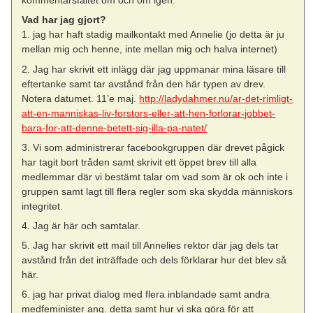
kommentarsfältet om och om igen.
Vad har jag gjort?
1. jag har haft stadig mailkontakt med Annelie (jo detta är ju
mellan mig och henne, inte mellan mig och halva internet)
2. Jag har skrivit ett inlägg där jag uppmanar mina läsare till
eftertanke samt tar avstånd från den här typen av drev.
Notera datumet. 11’e maj.
http://ladydahmer.nu/ar-det-rimligt-
att-en-manniskas-liv-forstors-eller-att-hen-forlorar-jobbet-
bara-for-att-denne-betett-sig-illa-pa-natet/
3. Vi som administrerar facebookgruppen där drevet pågick
har tagit bort tråden samt skrivit ett öppet brev till alla
medlemmar där vi bestämt talar om vad som är ok och inte i
gruppen samt lagt till flera regler som ska skydda människors
integritet.
4. Jag är här och samtalar.
5. Jag har skrivit ett mail till Annelies rektor där jag dels tar
avstånd från det inträffade och dels förklarar hur det blev så
här.
6. jag har privat dialog med flera inblandade samt andra
medfeminister ang. detta samt hur vi ska göra för att