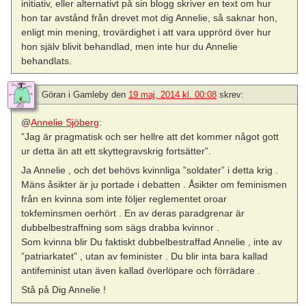
initiativ, eller alternativt på sin blogg skriver en text om hur
hon tar avstånd från drevet mot dig Annelie, så saknar hon,
enligt min mening, trovärdighet i att vara upprörd över hur
hon själv blivit behandlad, men inte hur du Annelie
behandlats.
Göran i Gamleby
den
19 maj, 2014 kl. 00:08
skrev:
@
Annelie Sjöberg
:
”Jag är pragmatisk och ser hellre att det kommer något gott
ur detta än att ett skyttegravskrig fortsätter”.
Ja Annelie , och det behövs kvinnliga ”soldater” i detta krig .
Mäns åsikter är ju portade i debatten . Åsikter om feminismen
från en kvinna som inte följer reglementet oroar
tokfeminsmen oerhört . En av deras paradgrenar är
dubbelbestraffning som sägs drabba kvinnor .
Som kvinna blir Du faktiskt dubbelbestraffad Annelie , inte av
”patriarkatet” , utan av feminister . Du blir inta bara kallad
antifeminist utan även kallad överlöpare och förrädare .
Stå på Dig Annelie !