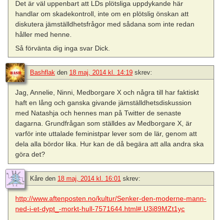
Det är väl uppenbart att LDs plötsliga uppdykande här
handlar om skadekontroll, inte om en plötslig önskan att
diskutera jämställdhetsfrågor med sådana som inte redan
håller med henne.
Så förvänta dig inga svar Dick.
Bashflak
den
18 maj, 2014 kl. 14:19
skrev:
Jag, Annelie, Ninni, Medborgare X och några till har faktiskt
haft en lång och ganska givande jämställdhetsdiskussion
med Natashja och hennes man på Twitter de senaste
dagarna. Grundfrågan som ställdes av Medborgare X, är
varför inte uttalade feministpar lever som de lär, genom att
dela alla bördor lika. Hur kan de då begära att alla andra ska
göra det?
Kåre
den
18 maj, 2014 kl. 16:01
skrev:
http://www.aftenposten.no/kultur/Senker-den-moderne-mann-
ned-i-et-dypt_-morkt-hull-7571644.html#.U3i89MZt1yc