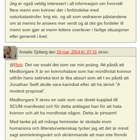
Jeg er også veldig interesert i all informasjon om hvorvidt
flere menn enn kvinner dør i forbindelse med
naturkatastrofer, krig etc. og alt som vedrøerer påstandene
om at menns liv ansees mer verdt og at det gis fordeler til
menn som gjør at menn lettere overlever i farlige situasjoner
eller generelt i livet.
Annelie Sjöberg
den
19 maj, 2014 kl. 07:31
skrev:
@
Rick
: Det var exakt det som var min poäng. Att påstå att
Medborgare X är en kvinnohatare som har mordhotat kvinnor
utifrån hans satiriska text är lika absurt som att t ex påstå att
Jonathan Swift skulle vara kannibal efter att ha skrivit ”A
modest proposal”.
Medborgare X skrev en satir som var direkt kopplad till
SCUM-manifestet och för detta anklagas han för att hata
kvinnor och att ha mordhotat någon. Detta är pinsamt!
Med tanke på att många feminister är skolade inom
humaniora och litteraturvetenskap tycker jag att det är minst
sagt anmärkningsvärt och skrämmande att man inte förmår