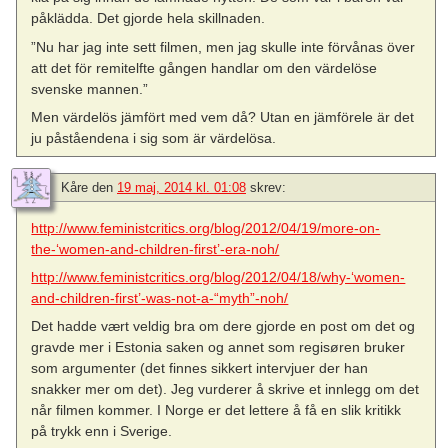
påklädda. Det gjorde hela skillnaden.
”Nu har jag inte sett filmen, men jag skulle inte förvånas över
att det för remitelfte gången handlar om den värdelöse
svenske mannen.”
Men värdelös jämfört med vem då? Utan en jämförele är det
ju påståendena i sig som är värdelösa.
Kåre
den
19 maj, 2014 kl. 01:08
skrev:
http://www.feministcritics.org/blog/2012/04/19/more-on-
the-‘women-and-children-first’-era-noh/
http://www.feministcritics.org/blog/2012/04/18/why-‘women-
and-children-first’-was-not-a-“myth”-noh/
Det hadde vært veldig bra om dere gjorde en post om det og
gravde mer i Estonia saken og annet som regisøren bruker
som argumenter (det finnes sikkert intervjuer der han
snakker mer om det). Jeg vurderer å skrive et innlegg om det
når filmen kommer. I Norge er det lettere å få en slik kritikk
på trykk enn i Sverige.