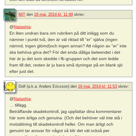
MiT
den
19 maj, 2014 kl. 11:49
skrev:
@
Natashja
:
En liten undran bara om rubriken på ditt inlägg som du
nämner i punkt två, den är väl riktad till ”er” själva (ingen
nämnd, ingen glömd)och ingen annan? Att någon av ”er” inte
ska behöva göra det? För det enda dåliga beteendet i det
här är ju det som skedde i fb-gruppen och det som ledde
fram till det, resten är ju bara små dyningar på en blank sjö
efter just det.
Dolf (a.k.a. Anders Ericsson)
den
19 maj, 2014 kl. 11:53
skrev:
@
Natashja
:
… tillägg.
Beträffande skadekontroll, jag uppfattar dina kommentarer
här som ärliga och genuina. (Och det behöver väl inte stå i
motsättning till skadekontroll heller. Om man ärligt och
genuint tar ansvar för något så blir det väl också per