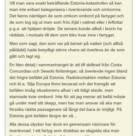
Vill man vara exakt beträffande Estonia-katastrofen så kan
man inte enbart kategorisera i överlevande och omkomna.
Det fanns nämligen de som omkom ombord på fartyget och
de som tog sig ut men som frös ihjäl i vattnet eller i livflottar
p.g.a. att hjälpen dröjde. De senare kunde alltså i teorin ha
räddats, i motsats till dem som blev kvar inne i fartyget.
Men som sagt, den som var på benen på natten (och alltså
påklädd) hade betydligt större chans att överleva än de som
gått och lagt sig.
En liten detalj i sammanhanget är att till skillnad från Costa
Concordias och Sewols förlisningar, så överlevde ingen bland
det högre befälet på Estonia. Radiokontakten mellan Estonia
och bl.a. Silja Europa finns bevarad och det framgår att
befälen insåg situationens allvar i ett tidigt skede, men
stannade kvar ombord. Inte för att jag menar att befäl måste
gå under med sitt skepp, men har man ansvar så ska man
försöka rädda passagerare så långt det bara är möjligt. På
Estonia gick befälen längre än så…
Alla dessa olyckor har dock en gemensam nämnare för
överlevnad. I ett fartyg som drabbas av slagsida ska man