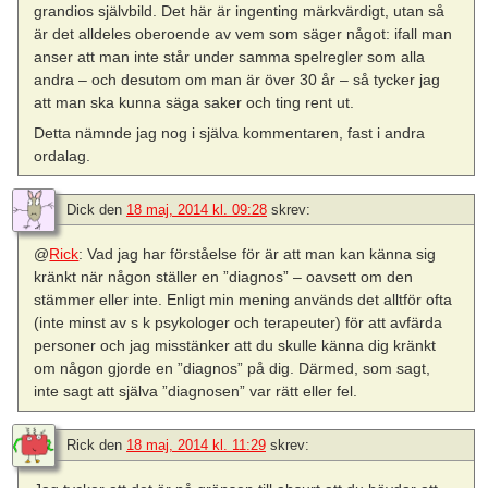
grandios självbild. Det här är ingenting märkvärdigt, utan så
är det alldeles oberoende av vem som säger något: ifall man
anser att man inte står under samma spelregler som alla
andra – och desutom om man är över 30 år – så tycker jag
att man ska kunna säga saker och ting rent ut.
Detta nämnde jag nog i själva kommentaren, fast i andra
ordalag.
Dick
den
18 maj, 2014 kl. 09:28
skrev:
@
Rick
: Vad jag har förståelse för är att man kan känna sig
kränkt när någon ställer en ”diagnos” – oavsett om den
stämmer eller inte. Enligt min mening används det alltför ofta
(inte minst av s k psykologer och terapeuter) för att avfärda
personer och jag misstänker att du skulle känna dig kränkt
om någon gjorde en ”diagnos” på dig. Därmed, som sagt,
inte sagt att själva ”diagnosen” var rätt eller fel.
Rick
den
18 maj, 2014 kl. 11:29
skrev: