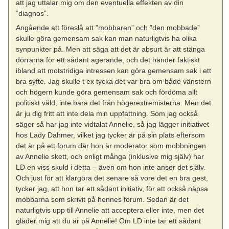
att jag uttalar mig om den eventuella effekten av din
”diagnos”.
Angående att föreslå att ”mobbaren” och ”den mobbade”
skulle göra gemensam sak kan man naturligtvis ha olika
synpunkter på. Men att säga att det är absurt är att stänga
dörrarna för ett sådant agerande, och det händer faktiskt
ibland att motstridiga intressen kan göra gemensam sak i ett
bra syfte. Jag skulle t ex tycka det var bra om både vänstern
och högern kunde göra gemensam sak och fördöma allt
politiskt våld, inte bara det från högerextremisterna. Men det
är ju dig fritt att inte dela min uppfattning. Som jag också
säger så har jag inte vidtalat Annelie, så jag lägger initiativet
hos Lady Dahmer, vilket jag tycker är på sin plats eftersom
det är på ett forum där hon är moderator som mobbningen
av Annelie skett, och enligt många (inklusive mig själv) har
LD en viss skuld i detta – även om hon inte anser det själv.
Och just för att klargöra det senare så vore det en bra gest,
tycker jag, att hon tar ett sådant initiativ, för att också näpsa
mobbarna som skrivit på hennes forum. Sedan är det
naturligtvis upp till Annelie att acceptera eller inte, men det
gläder mig att du är på Annelie! Om LD inte tar ett sådant