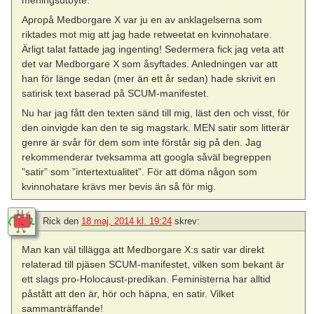
Apropå Medborgare X var ju en av anklagelserna som
riktades mot mig att jag hade retweetat en kvinnohatare.
Ärligt talat fattade jag ingenting! Sedermera fick jag veta att
det var Medborgare X som åsyftades. Anledningen var att
han för länge sedan (mer än ett år sedan) hade skrivit en
satirisk text baserad på SCUM-manifestet.
Nu har jag fått den texten sänd till mig, läst den och visst, för
den oinvigde kan den te sig magstark. MEN satir som litterär
genre är svår för dem som inte förstår sig på den. Jag
rekommenderar tveksamma att googla såväl begreppen
”satir” som ”intertextualitet”. För att döma någon som
kvinnohatare krävs mer bevis än så för mig.
Rick
den
18 maj, 2014 kl. 19:24
skrev:
Man kan väl tillägga att Medborgare X:s satir var direkt
relaterad till pjäsen SCUM-manifestet, vilken som bekant är
ett slags pro-Holocaust-predikan. Feministerna har alltid
påstått att den är, hör och häpna, en satir. Vilket
sammanträffande!