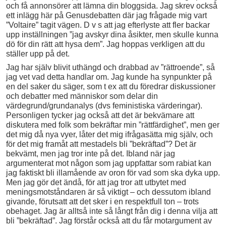
och få annonsörer att lämna din bloggsida. Jag skrev också
ett inlägg här på Genusdebatten där jag frågade mig vart
”Voltaire” tagit vägen. D v s att jag efterlyste att fler backar
upp inställningen ”jag avskyr dina åsikter, men skulle kunna
dö för din rätt att hysa dem”. Jag hoppas verkligen att du
ställer upp på det.
Jag har själv blivit uthängd och drabbad av ”rättroende”, så
jag vet vad detta handlar om. Jag kunde ha synpunkter på
en del saker du säger, som t ex att du föredrar diskussioner
och debatter med människor som delar din
värdegrund/grundanalys (dvs feministiska värderingar).
Personligen tycker jag också att det är bekvämare att
diskutera med folk som bekräftar min ”rättfärdighet”, men ger
det mig då nya vyer, låter det mig ifrågasätta mig själv, och
för det mig framåt att mestadels bli ”bekräftad”? Det är
bekvämt, men jag tror inte på det. Ibland när jag
argumenterat mot någon som jag uppfattar som rabiat kan
jag faktiskt bli illamående av oron för vad som ska dyka upp.
Men jag gör det ändå, för att jag tror att utbytet med
meningsmotståndaren är så viktigt – och dessutom ibland
givande, förutsatt att det sker i en respektfull ton – trots
obehaget. Jag är alltså inte så långt från dig i denna vilja att
bli ”bekräftad”. Jag förstår också att du får motargument av