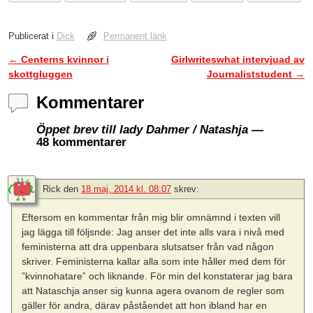
Publicerat i
Dick
Permanent länk
←
Centerns kvinnor i
Girlwriteswhat intervjuad av
Inläggsnavigering
skottgluggen
Journaliststudent
→
Kommentarer
Öppet brev till lady Dahmer / Natashja
—
48 kommentarer
Rick
den
18 maj, 2014 kl. 08:07
skrev:
Eftersom en kommentar från mig blir omnämnd i texten vill
jag lägga till följsnde: Jag anser det inte alls vara i nivå med
feministerna att dra uppenbara slutsatser från vad någon
skriver. Feministerna kallar alla som inte håller med dem för
”kvinnohatare” och liknande. För min del konstaterar jag bara
att Nataschja anser sig kunna agera ovanom de regler som
gäller för andra, därav påståendet att hon ibland har en