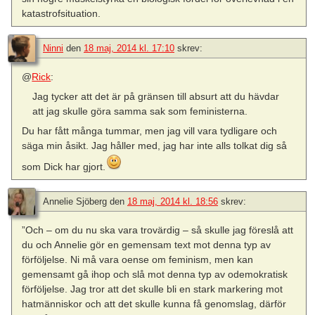
katastrofsituation.
Ninni
den
18 maj, 2014 kl. 17:10
skrev:
@
Rick
:
Jag tycker att det är på gränsen till absurt att du hävdar
att jag skulle göra samma sak som feministerna.
Du har fått många tummar, men jag vill vara tydligare och
säga min åsikt. Jag håller med, jag har inte alls tolkat dig så
som Dick har gjort.
Annelie Sjöberg
den
18 maj, 2014 kl. 18:56
skrev:
”Och – om du nu ska vara trovärdig – så skulle jag föreslå att
du och Annelie gör en gemensam text mot denna typ av
förföljelse. Ni må vara oense om feminism, men kan
gemensamt gå ihop och slå mot denna typ av odemokratisk
förföljelse. Jag tror att det skulle bli en stark markering mot
hatmänniskor och att det skulle kunna få genomslag, därför