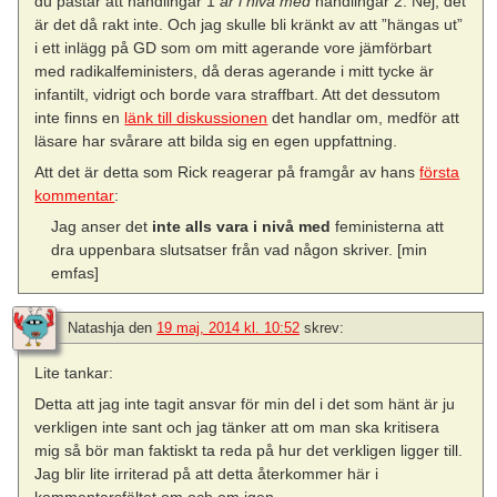
du påstår att handlingar 1
är i nivå med
handlingar 2. Nej, det
är det då rakt inte. Och jag skulle bli kränkt av att ”hängas ut”
i ett inlägg på GD som om mitt agerande vore jämförbart
med radikalfeministers, då deras agerande i mitt tycke är
infantilt, vidrigt och borde vara straffbart. Att det dessutom
inte finns en
länk till diskussionen
det handlar om, medför att
läsare har svårare att bilda sig en egen uppfattning.
Att det är detta som Rick reagerar på framgår av hans
första
kommentar
:
Jag anser det
inte alls vara i nivå med
feministerna att
dra uppenbara slutsatser från vad någon skriver. [min
emfas]
Natashja
den
19 maj, 2014 kl. 10:52
skrev:
Lite tankar:
Detta att jag inte tagit ansvar för min del i det som hänt är ju
verkligen inte sant och jag tänker att om man ska kritisera
mig så bör man faktiskt ta reda på hur det verkligen ligger till.
Jag blir lite irriterad på att detta återkommer här i