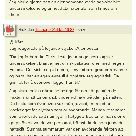
Jeg skulle gjerne sett en gjennomgang av de sosiologiske
undersøkelsene og annet datamaterialet som finnes om
dette.
Rick
den
18 maj, 2014 kl. 16:22
skrev:
@ Kåre
Jag reagerade på följande stycke i Aftenposten:
”Da jeg forberedte Turist leste jeg mange sosiologiske
undersøkelser, blant annet om skipskatastrofen med fergen
Estonia. Det viste seg at menn, i mye større grad enn kvinner
og barn, har en egen evne til å oppføre seg egoistisk. De
gjør alt for å overleve, legger han til.”
Jag skulle också gärna se belägg för det här påståendet.
Faktum är att Estonia ick under vid halv tvåtiden på natten.
De flesta som överlevde var män, javisst, men det är
klockslaget för olyckan som är avgörande. Många resenärer
som överlevde satt nämligen i fartygets bar. En annan större
grupp överlevande var personal, främst då de som jobbade
nattskift. Summa summarum var den avgörande faktorn att
man var på benen och det brukar unga män vara. Det vore