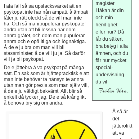
magister
I ala fall så sa upslacksvärket att en
Håkan är din
psykopat inte har nån ämpati, å ämpati
och min
låter ju rätt oteckt så de vill man inte
ha. Och så manipupulerar pyskopater
hemlighet,
andra utan att bli lessna när dom
eller hur? Då
annra gråtet, och dom manipupulerar
får du säkert
annra och e opålitliga och lögnaktiga.
bra betyg i alla
Å de e ju bra om man vill bli
stassminister, å de vill ju ja. Så därför
ämnen, och du
vill ja bli psykopat.
får hur mycket
De e jättebra å va psykpat på många
special­
sätt. En sak som är hjättepracktisk e att
undervisning
man inte behöver ta hänsyn te annra
du vill
utan man gör prexis som man själv vill,
Fröken Vera.
å de e ju väldigt bekvämt. Allt blir så
enkelt då tycker jag. De e så krånglikt
å behöva bry sig om andra.
Å så är
det
jätterolikt
att va