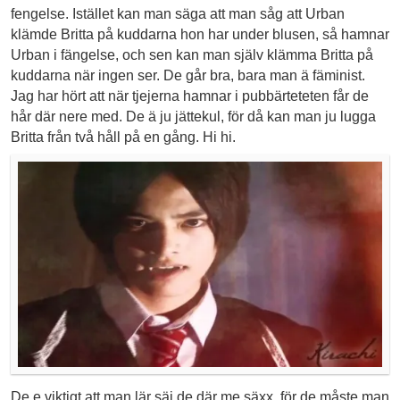
fengelse. Istället kan man säga att man såg att Urban
klämde Britta på kuddarna hon har under blusen, så hamnar
Urban i fängelse, och sen kan man själv klämma Britta på
kuddarna när ingen ser. De går bra, bara man ä fäminist.
Jag har hört att när tjejerna hamnar i pubbärteteten får de
hår där nere med. De ä ju jättekul, för då kan man ju lugga
Britta från två håll på en gång. Hi hi.
De e viktigt att man lär säj de där me säxx, för de måste man