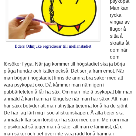
psykopat.
Man kan
rycka
vingar av
flugor å
sitta å
skratta åt
Eders Ödmjuke regredierar till mellanstadiet
dom när
dom
försöker flyga. När jag kommer till högstadiet ska ja börja
plåga hundar och katter också. Det ser ja fram emot. När
man börjar i högstadiet finns de annra bra saker med att
vara psykopat oxo. Då kåmmer man nämligen i
pubbärteteten å får ha säx. Om man inte ä psykopat blir man
anmäld å kan hamna i fängelse när man har säxx. Att man
har säxx betyder att man utnyttjar tjejerna för å ha de sjönt.
De har jag lärt mig i socialistkunskapen. Å alla tjejer ska
anmäla killar som försöker ha säxx med dom. Men om man
e psykopat så juger man å säjer att man e fäminist, då e
man säker och behöver inte vara rädd för å hamna i