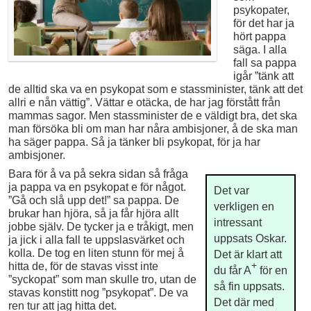
psykopater,
för det har ja
hört pappa
säga. I alla
fall sa pappa
igår ”tänk att
de alltid ska va en psykopat som e stassminister, tänk att det
allri e nån vättig”. Vättar e otäcka, de har jag förstått från
mammas sagor. Men stassminister de e väldigt bra, det ska
man försöka bli om man har nåra ambisjoner, å de ska man
ha säger pappa. Så ja tänker bli psykopat, för ja har
ambisjoner.
Bara för å va på sekra sidan så fråga
ja pappa va en psykopat e för något.
Det var
”Gå och slå upp det!” sa pappa. De
verkligen en
brukar han hjöra, så ja får hjöra allt
intressant
jobbe själv. De tycker ja e tråkigt, men
uppsats Oskar.
ja jick i alla fall te uppslasvärket och
kolla. De tog en liten stunn för mej å
Det är klart att
+
hitta de, för de stavas visst inte
du får A
för en
”syckopat” som man skulle tro, utan de
så fin uppsats.
stavas konstitt nog ”psykopat”. De va
Det där med
ren tur att jag hitta det.