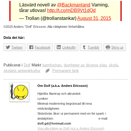
Läsvärd novell av
@Backmanland
Varning,
tårar utlovas!
http://t.co/mDB9Vt1dQd
— Trollan (@trollanstankar)
August 31, 2015
©2015 Anders ”Dolf” Ericsson. Alla rättigheter förbehållna.
Dela det här:
Twitter
Facebook
LinkedIn
Tumblr
Skriv ut
Publicerat i
Dolf
Märkt
barnfostran
,
dumheter av diverse slag
,
skola
,
skolans antipojkkultur
Permanent länk
Om Dolf (a.k.a. Anders Ericsson)
Hjärtlös filantrop och altruistisk
cyniker
Minimal moderering begränsad till rena
nödvändigheter.
Skitstövlar åker ut permanent med en fet spark i
ändalykten. e-mail:
dolf.gd@hotmail.com
Visa alla inlägg av Dolf (a.k.a. Anders Ericsson)