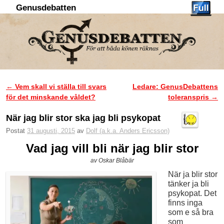
Genusdebatten
Hoppa till huvudinnehåll
Hoppa till sekundärt innehåll
←
Vem skall vi ställa till svars
Ledare: GenusDebattens
Inläggsnavigering
för det minskande våldet?
toleranspris
→
När jag blir stor ska jag bli psykopat
Postat
31 augusti, 2015
av
Dolf (a.k.a. Anders Ericsson)
Vad jag vill bli när jag blir stor
av Oskar Blåbär
När ja blir stor
tänker ja bli
psykopat. Det
finns inga
som e så bra
som