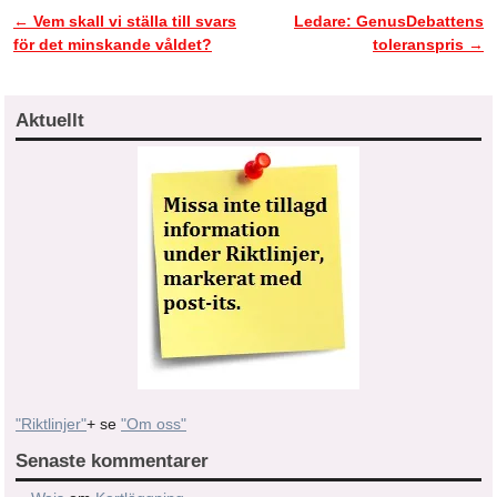
←
Vem skall vi ställa till svars
Ledare: GenusDebattens
Inläggsnavigering
för det minskande våldet?
toleranspris
→
Aktuellt
"Riktlinjer"
+ se
"Om oss"
Senaste kommentarer