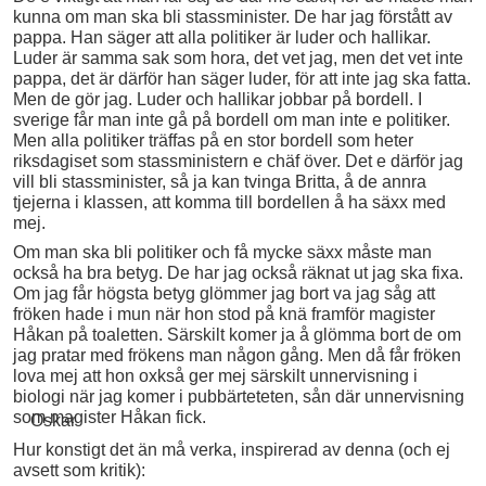
kunna om man ska bli stassminister. De har jag förstått av
pappa. Han säger att alla politiker är luder och hallikar.
Luder är samma sak som hora, det vet jag, men det vet inte
pappa, det är därför han säger luder, för att inte jag ska fatta.
Men de gör jag. Luder och hallikar jobbar på bordell. I
sverige får man inte gå på bordell om man inte e politiker.
Men alla politiker träffas på en stor bordell som heter
riksdagiset som stassministern e chäf över. Det e därför jag
vill bli stassminister, så ja kan tvinga Britta, å de annra
tjejerna i klassen, att komma till bordellen å ha säxx med
mej.
Om man ska bli politiker och få mycke säxx måste man
också ha bra betyg. De har jag också räknat ut jag ska fixa.
Om jag får högsta betyg glömmer jag bort va jag såg att
fröken hade i mun när hon stod på knä framför magister
Håkan på toaletten. Särskilt komer ja å glömma bort de om
jag pratar med frökens man någon gång. Men då får fröken
lova mej att hon oxkså ger mej särskilt unnervisning i
biologi när jag komer i pubbärteteten, sån där unnervisning
som magister Håkan fick.
Oskar
Hur konstigt det än må verka, inspirerad av denna (och ej
avsett som kritik):