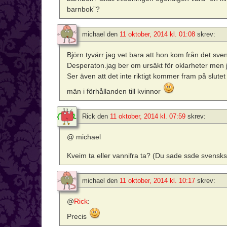
barnbok”?
michael
den
11 oktober, 2014 kl. 01:08
skrev:
Björn.tyvärr jag vet bara att hon kom från det sve
Desperaton.jag ber om ursäkt för oklarheter men j
Ser även att det inte riktigt kommer fram på slutet
män i förhållanden till kvinnor
Rick
den
11 oktober, 2014 kl. 07:59
skrev:
@ michael
Kveim ta eller vannifra ta? (Du sade ssde svensks
michael
den
11 oktober, 2014 kl. 10:17
skrev:
@
Rick
:
Precis