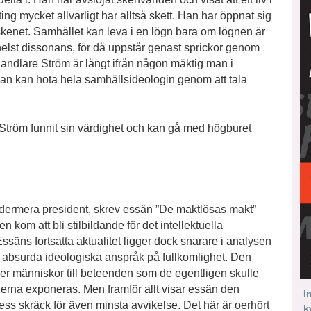
ting mycket allvarligt har alltså skett. Han har öppnat sig
 skenet. Samhället kan leva i en lögn bara om lögnen är
elst dissonans, för då uppstår genast sprickor genom
ndlare Ström är långt ifrån någon mäktig man i
 han kan hota hela samhällsideologin genom att tala
tröm funnit sin värdighet och kan gå med högburet
edermera president, skrev essän ”De maktlösas makt”
om att bli stilbildande för det intellektuella
äns fortsatta aktualitet ligger dock snarare i analysen
av absurda ideologiska anspråk på fullkomlighet. Den
ver människor till beteenden som de egentligen skulle
nerna exponeras. Men framför allt visar essän den
I
s skräck för även minsta avvikelse. Det här är oerhört
k