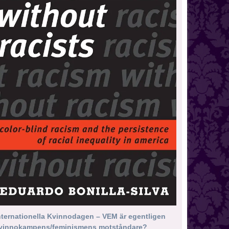
nternationella Kvinnodagen – VEM är egentligen
vinnokampens/feminismens motståndare?