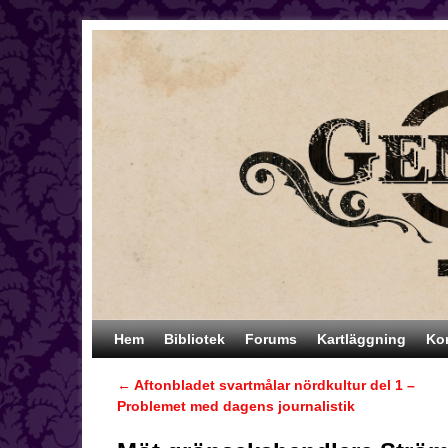
Hoppa till huvudinnehåll
Hoppa till sekundärt innehåll
Hem
Bibliotek
Forums
Kartläggning
Ko
←
Aftonbladet svartmålar nördkultur del 1 –
Inläggsnavigering
Problemet med dagens journalistik