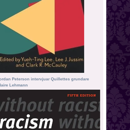
ordan Peterson intervjuar Quillettes grundare
laire Lehmann