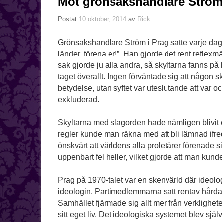
Möt grönsakshandlare Ström
Postat
10 oktober, 2014
av
Rick
Grönsakshandlare Ström i Prag satte varje dag u
länder, förena er!”. Han gjorde det rent reflex
sak gjorde ju alla andra, så skyltarna fanns på 
taget överallt. Ingen förväntade sig att någon 
betydelse, utan syftet var uteslutande att var oc
exkluderad.
Skyltarna med slagorden hade nämligen blivit 
regler kunde man räkna med att bli lämnad ifred
önskvärt att världens alla proletärer förenade 
uppenbart fel heller, vilket gjorde att man kunde
Prag på 1970-talet var en skenvärld där ideolog
ideologin. Partimedlemmarna satt rentav hårdare
Samhället fjärmade sig allt mer från verklighete
sitt eget liv. Det ideologiska systemet blev själv