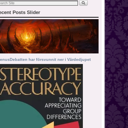
ecent Posts Slider
enusDebatten har försvunnit ner i Värdedjupet