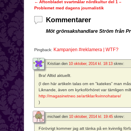
←
Aftonbladet svartmålar nördkultur del 1 –
Inläggsnavigering
Problemet med dagens journalistik
Kommentarer
Möt grönsakshandlare Ström från P
Kampanjen #reklamera | WTF?
Pingback:
Kristian
den
10 oktober, 2014 kl. 18:13
skrev:
Bra! Alltid aktuellt.
(I den här artikeln talas om en ”katekes” man måste 
Liknande, även om kyrkoförhöret var tämligen m
http://magasinetneo.se/artiklar/kvinnohatare/
)
michael
den
10 oktober, 2014 kl. 19:45
skrev:
Förövrigt kommer jag att tänka på en kvinnlig förfa