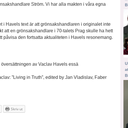
önsakshandlare Ström. Vi har alla makten i våra egna
B
i Havels text är att grönsakshandlaren i originalet inte
kt att en grönsakshandlare i 70-talets Prag skulle ha hett
att påvisa den fortsatta aktualiteten i Havels resonemang.
U
a översättningen av Vaclav Havels essä
a
B
clav: ”Living in Truth”, edited by Jan Vladislav, Faber
Skriv ut