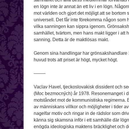
en lögn inte är annat än ett liv i en lögn. Någon
mot världen och gjort det möjligt att se bortom
universell. Det får inte förekomma någon som h
vilka sanningen kan sippra igenom. Grönsaksha
samhället, tvärtom, men hans makt ligger i att
sanning. Detta är de maktlösas makt.
Genom sina handlingar har grönsakshandlare S
huvud trots att priset är högt, mycket högt.
——–
Vaclav Havel, tjeckoslovakisk dissident och s
(Moc bezmocných) år 1978. Resonemanget i den k
motståndet mot de kommunistiska regimerna. Ess
av människans villkor och möjligheter i tider 
nagelfar motiv och ringar in de rädslor som dri
känna sig skamsna inför i ett samhälle där lög
enögda ideologiska maktens bräcklighet och des