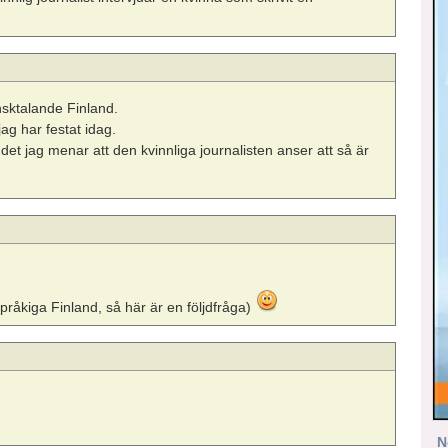
nsktalande Finland.
ag har festat idag.
 det jag menar att den kvinnliga journalisten anser att så är
pråkiga Finland, så här är en följdfråga)
N