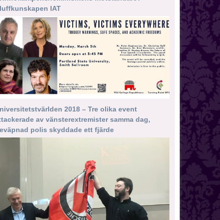
luffkunskapen IAT
niversitetstvärlden 2018 – Tre olika event
ttackerade av vänsterextremister samma dag,
eväpnad polis skyddade ett fjärde