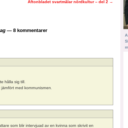
Aftonbladet svartmålar nördkultur – del 2
→
rag
— 8 kommentarer
A
S
m
hålla sig till.
ilt jämfört med kommunismen.
ttare som blir intervjuad av en kvinna som skrivit en