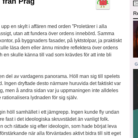
 från Prag
R
pp en skylt i affären med orden ”Proletärer i alla
mässigt, utan att fundera över ordens innebörd. Samma
kontor, på byggnaders fasader, på lyktstolpar, ja praktiskt
skulle läsa dem eller ännu mindre reflektera över ordens
h en skulle känna till vad som krävdes för att inte bli
G
en del av vardagens panorama. Höll man sig till spelets
. Ingen dryftade desto närmare huruvida det faktiskt var
sig, men å andra sidan var ju uppmaningen inte alldeles
 rationalisera lydnaden för sig själv.
in höll samhället i ett järngrepp. Ingen kunde fly undan
 fast i det ideologiska skruvstädet än vanligt folk.
n och rättade sig efter ideologin, som hade börjat leva
förstärkande när alla förväntades aktivt bidra till sitt eget