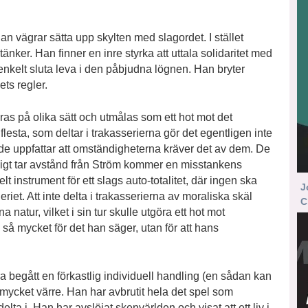
n vägrar sätta upp skylten med slagordet. I stället
nker. Han finner en inre styrka att uttala solidaritet med
nkelt sluta leva i den påbjudna lögnen. Han bryter
ts regler.
s på olika sätt och utmålas som ett hot mot det
esta, som deltar i trakasserierna gör det egentligen inte
 de uppfattar att omständigheterna kräver det av dem. De
t tydligt tar avstånd från Ström kommer en misstankens
lt instrument för ett slags auto-totalitet, där ingen ska
J
iet. Att inte delta i trakasserierna av moraliska skäl
C
atur, vilket i sin tur skulle utgöra ett hot mot
 så mycket för det han säger, utan för att hans
begått en förkastlig individuell handling (en sådan kan
t mycket värre. Han har avbrutit hela det spel som
a i. Han har avslöjat skenvärlden och visat att ett liv i