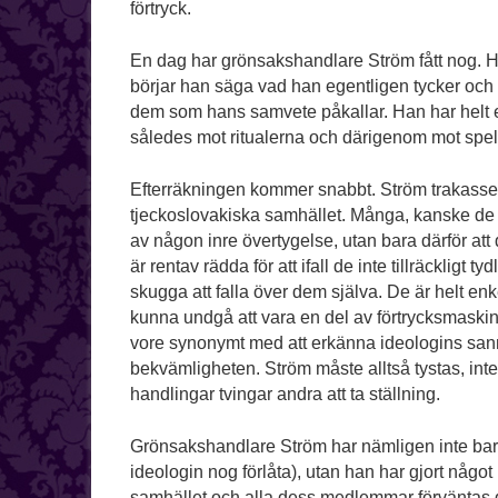
förtryck.
En dag har grönsakshandlare Ström fått nog. Ha
börjar han säga vad han egentligen tycker och tä
dem som hans samvete påkallar. Han har helt e
således mot ritualerna och därigenom mot spele
Efterräkningen kommer snabbt. Ström trakassera
tjeckoslovakiska samhället. Många, kanske de fl
av någon inre övertygelse, utan bara därför att
är rentav rädda för att ifall de inte tillräcklig
skugga att falla över dem själva. De är helt enke
kunna undgå att vara en del av förtrycksmaskiner
vore synonymt med att erkänna ideologins sanna n
bekvämligheten. Ström måste alltså tystas, inte
handlingar tvingar andra att ta ställning.
Grönsakshandlare Ström har nämligen inte bara 
ideologin nog förlåta), utan han har gjort någo
samhället och alla dess medlemmar förväntas delt