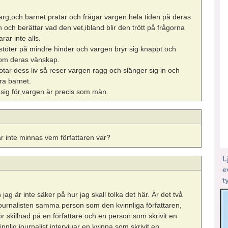
rg,och barnet pratar och frågar vargen hela tiden på deras
h berättar vad den vet,ibland blir den trött på frågorna
rar inte alls.
r stöter på mindre hinder och vargen bryr sig knappt och
 om deras vänskap.
otar dess liv så reser vargen ragg och slänger sig in och
ara barnet.
 sig för,vargen är precis som män.
kar inte minnas vem författaren var?
L
e
t
h jag är inte säker på hur jag skall tolka det här. Är det två
 journalisten samma person som den kvinnliga författaren,
ör skillnad på en författare och en person som skrivit en
nlig journalist intervjuar en kvinna som skrivit en