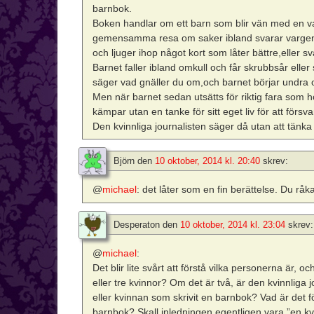
barnbok.
Boken handlar om ett barn som blir vän med en va
gemensamma resa om saker ibland svarar vargen oc
och ljuger ihop något kort som låter bättre,eller sva
Barnet faller ibland omkull och får skrubbsår elle
säger vad gnäller du om,och barnet börjar undra
Men när barnet sedan utsätts för riktig fara som h
kämpar utan en tanke för sitt eget liv för att försv
Den kvinnliga journalisten säger då utan att tänka
Björn
den
10 oktober, 2014 kl. 20:40
skrev:
@
michael
: det låter som en fin berättelse. Du rå
Desperaton
den
10 oktober, 2014 kl. 23:04
skrev:
@
michael
:
Det blir lite svårt att förstå vilka personerna är, oc
eller tre kvinnor? Om det är två, är den kvinnliga
eller kvinnan som skrivit en barnbok? Vad är det f
barnbok? Skall inledningen egentligen vara ”en kvin