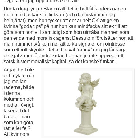
avgöra om jag uppfattat saken rätt.
I korta drag tycker Blanco att det är helt åt fanders när en
man mindfuckar sin flickvän (och där instämmer jag
helhjärtat), men hon tycker att det är helt OK att ge en
kvinna ”goda tips” på hur hon kan mindfucka sitt ex till att
göra som hon vill samtidigt som hon utmålar mannen som
den enda med moralisk agens. Dessutom förutsätter hon att
man nummer två kommer att tolka signaler om ointresse
som ett rött skynke. Det är lite väl ”rapey” om jag får säga
det själv, men å andra sidan har han ju inte uppvisat ett
särskilt stort moraliskt kapital, så det kanske funkar…
Är jag helt ute
och cyklar när
jag mellan
raderna, både
i denna
kolumnen och
media i övrigt,
läser att det
bara är män
som kan göra
rätt eller fel?
Att kvinnors