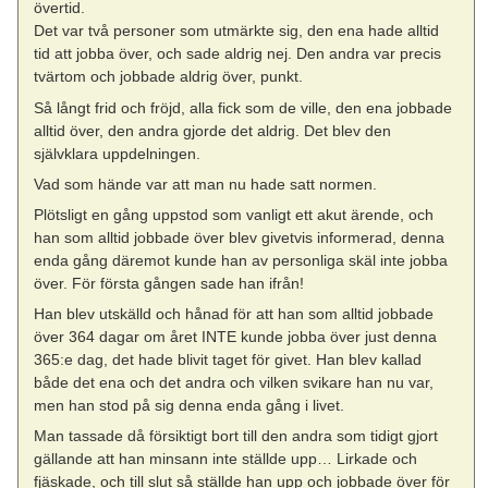
övertid.
Det var två personer som utmärkte sig, den ena hade alltid
tid att jobba över, och sade aldrig nej. Den andra var precis
tvärtom och jobbade aldrig över, punkt.
Så långt frid och fröjd, alla fick som de ville, den ena jobbade
alltid över, den andra gjorde det aldrig. Det blev den
självklara uppdelningen.
Vad som hände var att man nu hade satt normen.
Plötsligt en gång uppstod som vanligt ett akut ärende, och
han som alltid jobbade över blev givetvis informerad, denna
enda gång däremot kunde han av personliga skäl inte jobba
över. För första gången sade han ifrån!
Han blev utskälld och hånad för att han som alltid jobbade
över 364 dagar om året INTE kunde jobba över just denna
365:e dag, det hade blivit taget för givet. Han blev kallad
både det ena och det andra och vilken svikare han nu var,
men han stod på sig denna enda gång i livet.
Man tassade då försiktigt bort till den andra som tidigt gjort
gällande att han minsann inte ställde upp… Lirkade och
fjäskade, och till slut så ställde han upp och jobbade över för