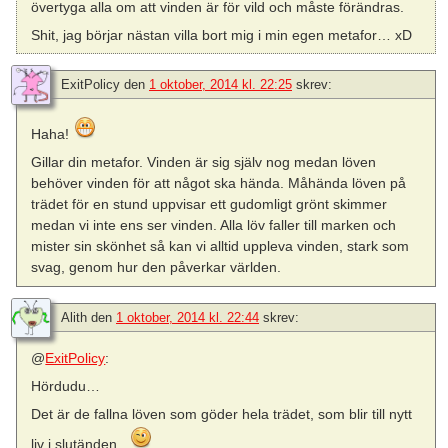
övertyga alla om att vinden är för vild och måste förändras.
Shit, jag börjar nästan villa bort mig i min egen metafor… xD
ExitPolicy
den
1 oktober, 2014 kl. 22:25
skrev:
Haha!
Gillar din metafor. Vinden är sig själv nog medan löven
behöver vinden för att något ska hända. Måhända löven på
trädet för en stund uppvisar ett gudomligt grönt skimmer
medan vi inte ens ser vinden. Alla löv faller till marken och
mister sin skönhet så kan vi alltid uppleva vinden, stark som
svag, genom hur den påverkar världen.
Alith
den
1 oktober, 2014 kl. 22:44
skrev:
@
ExitPolicy
:
Hördudu…
Det är de fallna löven som göder hela trädet, som blir till nytt
liv i slutänden..