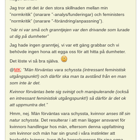
Jag tror att det är den stora skillnaden mellan min
”normkritik” (snarare ”-analys/funderingar) och feministers
”normkritik” (snarare ”-förändring/anpassning”).
”när ni var små och granntjejen var den drivande som lurade
ut dig på dumheter”
Jag hade ingen granntjej, vi var ett gäng grabbar och vi
behövde ingen hona att egga oss för att hitta på dumheter.
Det löste vi så bra själva.
@
MK
:
”Män förväntas vara schyssta (intressant feministisk
utgångspunkt!) och därför ska man ta avstånd från en man
som inte är det.
Kvinnor förväntas bete sig svinigt och manipulerande (också
en intressant feministisk utgångspunkt!) så därför är det ok
att uppmuntra det.”
Hmm, nej. Män förväntas vara schyssta, kvinnor
anses till sin
natur schyssta
. Det resulterar i att man lägger ansvaret för
kvinnors handlingar hos män, eftersom denna uppfattning
om kvinnor och män har sin grund i våra instinkter att
beskydda kvinnor, även ifrån konsekvensen för sina egna