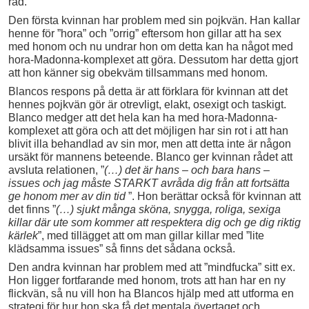
råd.
Den första kvinnan har problem med sin pojkvän. Han kallar
henne för ”hora” och ”orrig” eftersom hon gillar att ha sex
med honom och nu undrar hon om detta kan ha något med
hora-Madonna-komplexet att göra. Dessutom har detta gjort
att hon känner sig obekväm tillsammans med honom.
Blancos respons på detta är att förklara för kvinnan att det
hennes pojkvän gör är otrevligt, elakt, osexigt och taskigt.
Blanco medger att det hela kan ha med hora-Madonna-
komplexet att göra och att det möjligen har sin rot i att han
blivit illa behandlad av sin mor, men att detta inte är någon
ursäkt för mannens beteende. Blanco ger kvinnan rådet att
avsluta relationen,
”
(…) det är hans – och bara hans –
issues och jag måste STARKT avråda dig från att fortsätta
ge honom mer av din tid
”. Hon berättar också för kvinnan att
det finns ”
(…) sjukt många sköna, snygga, roliga, sexiga
killar där ute som kommer att respektera dig och ge dig riktig
kärlek
”, med tillägget att om man gillar killar med ”lite
klädsamma issues” så finns det sådana också.
Den andra kvinnan har problem med att ”mindfucka” sitt ex.
Hon ligger fortfarande med honom, trots att han har en ny
flickvän, så nu vill hon ha Blancos hjälp med att utforma en
strategi för hur hon ska få det mentala övertaget och