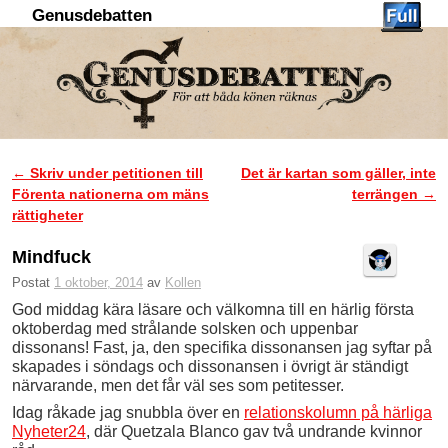
Genusdebatten
Hoppa till huvudinnehåll
Hoppa till sekundärt innehåll
←
Skriv under petitionen till
Det är kartan som gäller, inte
Inläggsnavigering
Förenta nationerna om mäns
terrängen
→
rättigheter
Mindfuck
Postat
1 oktober, 2014
av
Kollen
God middag kära läsare och välkomna till en härlig första
oktoberdag med strålande solsken och uppenbar
dissonans! Fast, ja, den specifika dissonansen jag syftar på
skapades i söndags och dissonansen i övrigt är ständigt
närvarande, men det får väl ses som petitesser.
Idag råkade jag snubbla över en
relations
kolumn på härliga
Nyheter24
, där
Quetzala Blanco
gav två undrande kvinnor