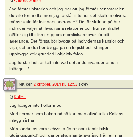
@
Anders Senior
:
Jag förstår historian och jag tror att jag förstår sensmoralen
du ville förmedla, men jag förstår inte hur det skulle motivera
mäns skuld för kvinnors agerande? Det är skillnad på hur
individer väljer att leva i sina relationer och hur samhället
ställer sig till olika gruppers moraliska ansvar för sitt
agerande. Det första bör bygga på individernas känslor och
vilja, det andra bör bygga på en logiskt och stringent
uppbyggd etik grundad i objektiv fakta.
Jag förstår helt enkelt inte vad det är du invänder emot i
inlägget..?
MK
den
2 oktober, 2014 kl. 12:52
skrev:
@
Kollen
:
Jag hänger inte heller med.
Med normer som bakgrund så kan man alltså tolka Kollens
inlägg så här:
Män förväntas vara schyssta (intressant feministisk
utgångspunkt!) och därför ska man ta avstånd från en man