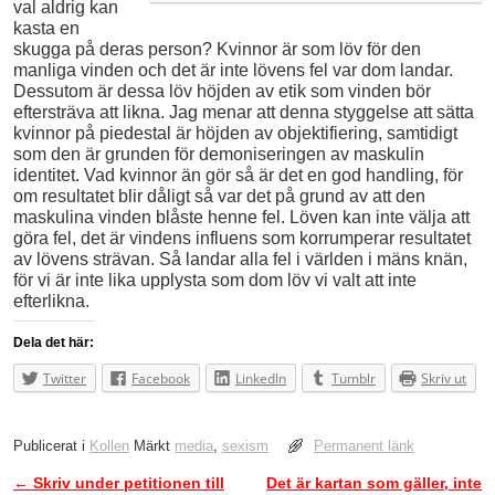
val aldrig kan
kasta en
skugga på deras person? Kvinnor är som löv för den
manliga vinden och det är inte lövens fel var dom landar.
Dessutom är dessa löv höjden av etik som vinden bör
eftersträva att likna. Jag menar att denna styggelse att sätta
kvinnor på piedestal är höjden av objektifiering, samtidigt
som den är grunden för demoniseringen av maskulin
identitet. Vad kvinnor än gör så är det en god handling, för
om resultatet blir dåligt så var det på grund av att den
maskulina vinden blåste henne fel. Löven kan inte välja att
göra fel, det är vindens influens som korrumperar resultatet
av lövens strävan. Så landar alla fel i världen i mäns knän,
för vi är inte lika upplysta som dom löv vi valt att inte
efterlikna.
Dela det här:
Twitter
Facebook
LinkedIn
Tumblr
Skriv ut
Publicerat i
Kollen
Märkt
media
,
sexism
Permanent länk
←
Skriv under petitionen till
Det är kartan som gäller, inte
Inläggsnavigering