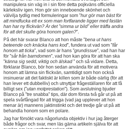
manipulera sin väg in i sin före detta pojkväns officiella
kärleksliv igen. Hon gör sin inneboende skönhet och
välvilja tydlig med formuleringar som ”
hur gör man bäst för
att mindfucka ett ex som man fortfarande ligger med fastän
han har ny flickvän? Är det ”simma ur bild” eller träffa andra
för att det skulle göra honom galen?
”.
På det här svarar Blanco att hon måste ”
bena ut hans
beteende och knäcka hans kod
”, fundera ut vad som ”
får
honom att ticka
”, vad som är hans ”
grundissue
”, vad han har
för ”
sår från barndomen
”, vad hon kan göra för att han ska
”
känna sig sedd, viktig och älskad
” och så vidare. Detta,
förklarar Blanco, bör hon sedan använda för att motivera
honom att lämna sin flickvän, samtidigt som hon också
insinuerar att det faktiskt är killen som är både oärlig (för att
han lever ett dubbelliv) och utnyttjar frågeställaren för att få
billigt sex (”
utan motprestation
”). Som avslutning bjuder
Blanco på ”tre snabba” tips, där dom första två går ut på att
spela svårfångad för att trigga (vad jag upplever att hon
menar är) mannens jaktinstinkt och det tredje går ut på att
behandla honom som en polare.
Jag har försökt vara någorlunda objektiv i hur jag återger
både frågor och svar, men läs gärna artikeln själva för att