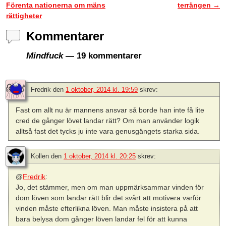
Förenta nationerna om mäns
terrängen
→
rättigheter
Kommentarer
Mindfuck
— 19 kommentarer
Fredrik
den
1 oktober, 2014 kl. 19:59
skrev:
Fast om allt nu är mannens ansvar så borde han inte få lite
cred de gånger lövet landar rätt? Om man använder logik
alltså fast det tycks ju inte vara genusgängets starka sida.
Kollen
den
1 oktober, 2014 kl. 20:25
skrev:
@
Fredrik
:
Jo, det stämmer, men om man uppmärksammar vinden för
dom löven som landar rätt blir det svårt att motivera varför
vinden måste efterlikna löven. Man måste insistera på att
bara belysa dom gånger löven landar fel för att kunna