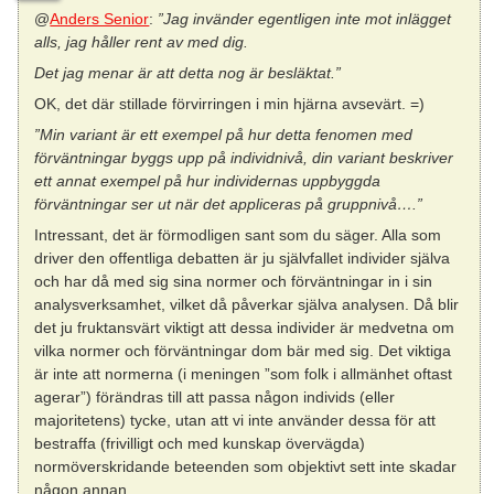
@
Anders Senior
:
”Jag invänder egentligen inte mot inlägget
alls, jag håller rent av med dig.
Det jag menar är att detta nog är besläktat.”
OK, det där stillade förvirringen i min hjärna avsevärt. =)
”Min variant är ett exempel på hur detta fenomen med
förväntningar byggs upp på individnivå, din variant beskriver
ett annat exempel på hur individernas uppbyggda
förväntningar ser ut när det appliceras på gruppnivå….”
Intressant, det är förmodligen sant som du säger. Alla som
driver den offentliga debatten är ju självfallet individer själva
och har då med sig sina normer och förväntningar in i sin
analysverksamhet, vilket då påverkar själva analysen. Då blir
det ju fruktansvärt viktigt att dessa individer är medvetna om
vilka normer och förväntningar dom bär med sig. Det viktiga
är inte att normerna (i meningen ”som folk i allmänhet oftast
agerar”) förändras till att passa någon individs (eller
majoritetens) tycke, utan att vi inte använder dessa för att
bestraffa (frivilligt och med kunskap övervägda)
normöverskridande beteenden som objektivt sett inte skadar
någon annan.