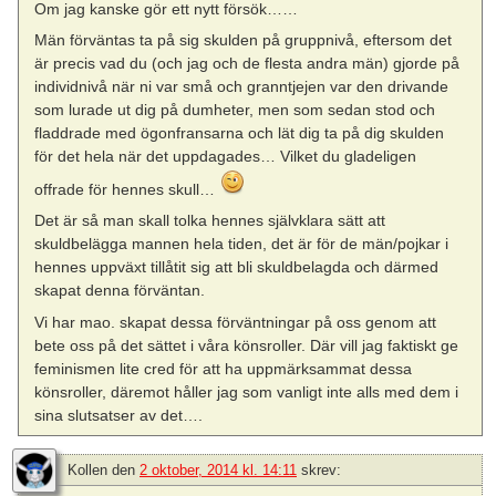
Om jag kanske gör ett nytt försök……
Män förväntas ta på sig skulden på gruppnivå, eftersom det
är precis vad du (och jag och de flesta andra män) gjorde på
individnivå när ni var små och granntjejen var den drivande
som lurade ut dig på dumheter, men som sedan stod och
fladdrade med ögonfransarna och lät dig ta på dig skulden
för det hela när det uppdagades… Vilket du gladeligen
offrade för hennes skull…
Det är så man skall tolka hennes självklara sätt att
skuldbelägga mannen hela tiden, det är för de män/pojkar i
hennes uppväxt tillåtit sig att bli skuldbelagda och därmed
skapat denna förväntan.
Vi har mao. skapat dessa förväntningar på oss genom att
bete oss på det sättet i våra könsroller. Där vill jag faktiskt ge
feminismen lite cred för att ha uppmärksammat dessa
könsroller, däremot håller jag som vanligt inte alls med dem i
sina slutsatser av det….
Kollen
den
2 oktober, 2014 kl. 14:11
skrev: