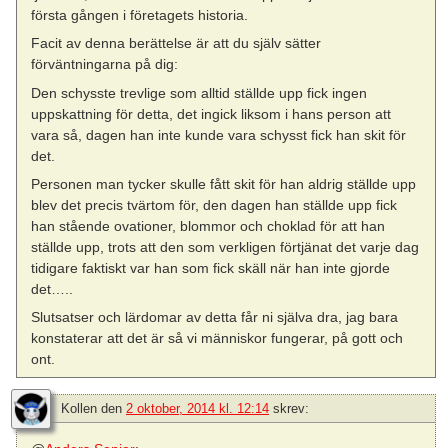
första gången i företagets historia.
Facit av denna berättelse är att du själv sätter
förväntningarna på dig:
Den schysste trevlige som alltid ställde upp fick ingen
uppskattning för detta, det ingick liksom i hans person att
vara så, dagen han inte kunde vara schysst fick han skit för
det.
Personen man tycker skulle fått skit för han aldrig ställde upp
blev det precis tvärtom för, den dagen han ställde upp fick
han stående ovationer, blommor och choklad för att han
ställde upp, trots att den som verkligen förtjänat det varje dag
tidigare faktiskt var han som fick skäll när han inte gjorde
det…..
Slutsatser och lärdomar av detta får ni själva dra, jag bara
konstaterar att det är så vi människor fungerar, på gott och
ont.
Kollen
den
2 oktober, 2014 kl. 12:14
skrev: