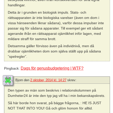
handlingar.
Detta är i grunden en biologisk impuls. Stats- och
rättsapparaten är inte biologiska varelser (även om dom i
vissa hänseenden liknar sådana), varför dessa impulser inte
passar sig för sådana apparater. Till exempel ger ett sådant
agerande ifrån en rättsapparat ojämlikhet inför lagen, med
mildare straff för samma brott.
Detsamma gäller förvisso även på individnivå, men då
drabbar ojämlikheten dom som själva ställt upp på sådana
”spelregler”.
Dags för genusbudgetering | WTF?
Pingback:
Bjorn
den
2 oktober, 2014 kl. 14:27
skrev:
Den typen av män som beskrivs i relationskolumnen på
Dumheter24 är inte den typ jag vill ha i min bekanskapskrets.
Så här borde hon svarat, på bägge frågorna, : HE IS JUST
NOT THAT INTO YOU! Gå och glöm honom för alltid.