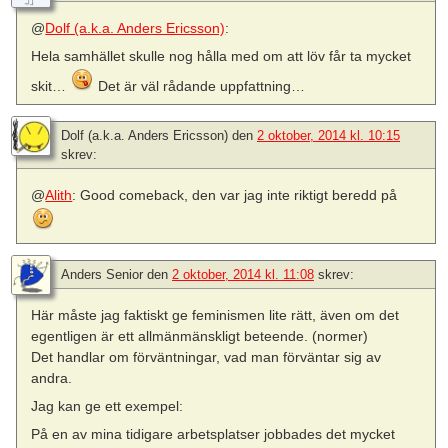
@
Dolf (a.k.a. Anders Ericsson)
:
Hela samhället skulle nog hålla med om att löv får ta mycket
skit…
Det är väl rådande uppfattning…
Dolf (a.k.a. Anders Ericsson)
den
2 oktober, 2014 kl. 10:15
skrev:
@
Alith
: Good comeback, den var jag inte riktigt beredd på
Anders Senior
den
2 oktober, 2014 kl. 11:08
skrev:
Här måste jag faktiskt ge feminismen lite rätt, även om det
egentligen är ett allmänmänskligt beteende. (normer)
Det handlar om förväntningar, vad man förväntar sig av
andra.
Jag kan ge ett exempel:
På en av mina tidigare arbetsplatser jobbades det mycket