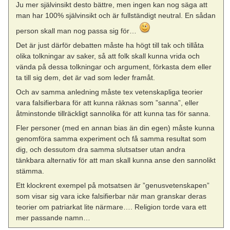
Ju mer självinsikt desto bättre, men ingen kan nog säga att
man har 100% självinsikt och är fullständigt neutral. En sådan
person skall man nog passa sig för…
Det är just därför debatten måste ha högt till tak och tillåta
olika tolkningar av saker, så att folk skall kunna vrida och
vända på dessa tolkningar och argument, förkasta dem eller
ta till sig dem, det är vad som leder framåt.
Och av samma anledning måste tex vetenskapliga teorier
vara falsifierbara för att kunna räknas som ”sanna”, eller
åtminstonde tillräckligt sannolika för att kunna tas för sanna.
Fler personer (med en annan bias än din egen) måste kunna
genomföra samma experiment och få samma resultat som
dig, och dessutom dra samma slutsatser utan andra
tänkbara alternativ för att man skall kunna anse den sannolikt
stämma.
Ett klockrent exempel på motsatsen är ”genusvetenskapen”
som visar sig vara icke falsifierbar när man granskar deras
teorier om patriarkat lite närmare…. Religion torde vara ett
mer passande namn…