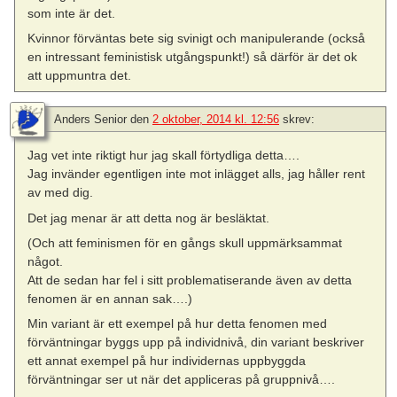
som inte är det.
Kvinnor förväntas bete sig svinigt och manipulerande (också
en intressant feministisk utgångspunkt!) så därför är det ok
att uppmuntra det.
Anders Senior
den
2 oktober, 2014 kl. 12:56
skrev:
Jag vet inte riktigt hur jag skall förtydliga detta….
Jag invänder egentligen inte mot inlägget alls, jag håller rent
av med dig.
Det jag menar är att detta nog är besläktat.
(Och att feminismen för en gångs skull uppmärksammat
något.
Att de sedan har fel i sitt problematiserande även av detta
fenomen är en annan sak….)
Min variant är ett exempel på hur detta fenomen med
förväntningar byggs upp på individnivå, din variant beskriver
ett annat exempel på hur individernas uppbyggda
förväntningar ser ut när det appliceras på gruppnivå….