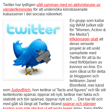
Twitter har tydligen
gått samman med en aktivistgrupp av
vänsterfeminister
för att undersöka könsbaserade
trakasserier i det sociala nätverket.
En grupp som kallar
sig WAM (vilket står
för ”Women, Action &
the Media”)
tillkännager glatt
att
deras senaste
projekt är ett unikt
samarbete med
Twitter för att ta itu
med förföljelsen av
kvinnor on-line. En
som råkat ut för detta
är bloggaren och
twittraren Janet
Blomfield, mer känd
som
JudgyBitch
, hon twittrar ut ”facts and figures” och får sitt
twitterkonto spärrat, öppnar ett nytt, twittrar mer fakta och
statistik och blir spärrad, öppnar nytt och … Det har till och
med gått så långt att Twitter ibland
spärrar och stänger
konton som inte skickat ut ett enda tweet
ännu, bara därför