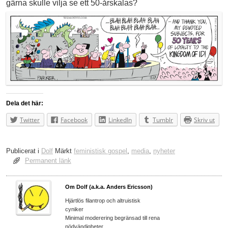
gärna skulle vilja se ett 50-årskalas?
Dela det här:
Twitter
Facebook
LinkedIn
Tumblr
Skriv ut
Publicerat i
Dolf
Märkt
feministisk gospel
,
media
,
nyheter
Permanent länk
Om Dolf (a.k.a. Anders Ericsson)
Hjärtlös filantrop och altruistisk
cyniker
Minimal moderering begränsad till rena
nödvändigheter.