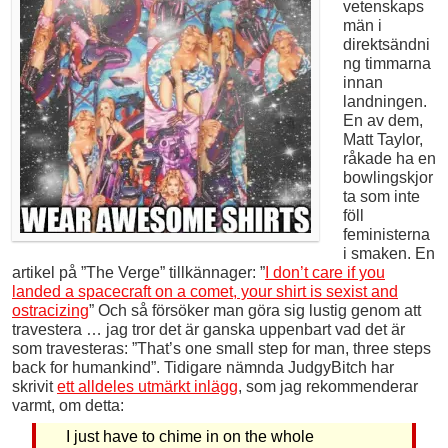
vetenskaps
män i
direktsändni
ng timmarna
innan
landningen.
En av dem,
Matt Taylor,
råkade ha en
bowlingskjor
ta som inte
föll
feministerna
i smaken. En
artikel på ”The Verge” tillkännager: ”
I don’t care if you
landed a spacecraft on a comet, your shirt is sexist and
ostracizing
” Och så försöker man göra sig lustig genom att
travestera … jag tror det är ganska uppenbart vad det är
som travesteras: ”That’s one small step for man, three steps
back for humankind”. Tidigare nämnda JudgyBitch har
skrivit
ett alldeles utmärkt inlägg
, som jag rekommenderar
varmt, om detta:
I just have to chime in on the whole