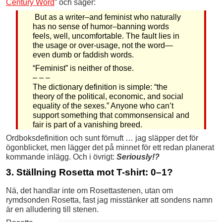
Century Word
” och säger:
But as a writer–and feminist who naturally
has no sense of humor–banning words
feels, well, uncomfortable. The fault lies in
the usage or over-usage, not the word—
even dumb or faddish words.
“Feminist” is neither of those.
– – –
The dictionary definition is simple: “the
theory of the political, economic, and social
equality of the sexes.” Anyone who can’t
support something that commonsensical and
fair is part of a vanishing breed.
Ordboksdefinition och sunt förnuft … jag släpper det för
ögonblicket, men lägger det på minnet för ett redan planerat
kommande inlägg. Och i övrigt:
Seriously!?
3. Ställning Rosetta mot T-shirt: 0–1?
Nä, det handlar inte om Rosettastenen, utan om
rymdsonden Rosetta, fast jag misstänker att sondens namn
är en alludering till stenen.