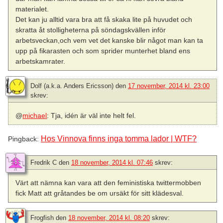
materialet.
Det kan ju alltid vara bra att få skaka lite på huvudet och
skratta åt stolligheterna på söndagskvällen inför
arbetsveckan,och vem vet det kanske blir något man kan ta
upp på fikarasten och som sprider munterhet bland ens
arbetskamrater.
Dolf (a.k.a. Anders Ericsson)
den
17 november, 2014 kl. 23:00
skrev:
@
michael
: Tja, idén är väl inte helt fel.
Hos Vinnova finns inga tomma lador | WTF?
Pingback:
Fredrik C
den
18 november, 2014 kl. 07:46
skrev:
Värt att nämna kan vara att den feministiska twittermobben
fick Matt att gråtandes be om ursäkt för sitt klädesval.
Frogfish
den
18 november, 2014 kl. 08:20
skrev: