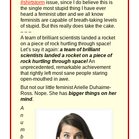
#shirtstorm
issue, since I do believe this is
the single most stupid thing I have ever
heard a feminist utter and we all know
feminists are capable of breath-taking levels
of stupid. But this really does take the cake.
– – –
A team of brilliant scientists landed a rocket
on a piece of rock hurtling through space!
Let’s say it again:
a team of brilliant
scientists landed a rocket on a piece of
rock hurtling through space!
An
unprecedented, remarkable achievement
that rightly left most sane people staring
open-mouthed in awe.
But not our little feminist Arielle Duhaime-
Ross. Nope. She has
bigger things on her
mind
.
A
n
u
m
b