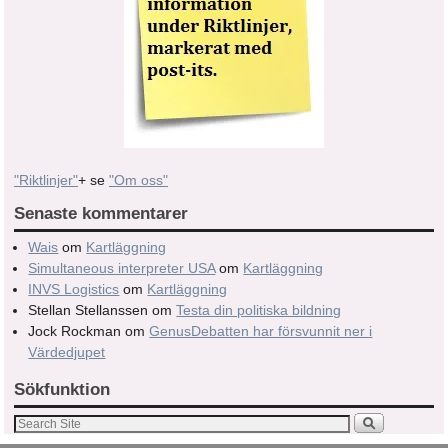
"Riktlinjer"
+ se
"Om oss"
Senaste kommentarer
Wais
om
Kartläggning
Simultaneous interpreter USA
om
Kartläggning
INVS Logistics
om
Kartläggning
Stellan Stellanssen
om
Testa din politiska bildning
Jock Rockman
om
GenusDebatten har försvunnit ner i
Värdedjupet
Sökfunktion