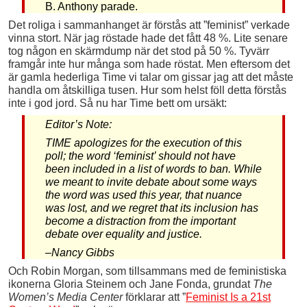
B. Anthony parade.
Det roliga i sammanhanget är förstås att ”feminist” verkade
vinna stort. När jag röstade hade det fått 48 %. Lite senare
tog någon en skärmdump när det stod på 50 %. Tyvärr
framgår inte hur många som hade röstat. Men eftersom det
är gamla hederliga Time vi talar om gissar jag att det måste
handla om åtskilliga tusen. Hur som helst föll detta förstås
inte i god jord. Så nu har Time bett om ursäkt:
Editor’s Note:
TIME apologizes for the execution of this
poll; the word ‘feminist’ should not have
been included in a list of words to ban. While
we meant to invite debate about some ways
the word was used this year, that nuance
was lost, and we regret that its inclusion has
become a distraction from the important
debate over equality and justice.
–Nancy Gibbs
Och Robin Morgan, som tillsammans med de feministiska
ikonerna Gloria Steinem och Jane Fonda, grundat
The
Women’s Media Center
förklarar att ”
Feminist Is a 21st