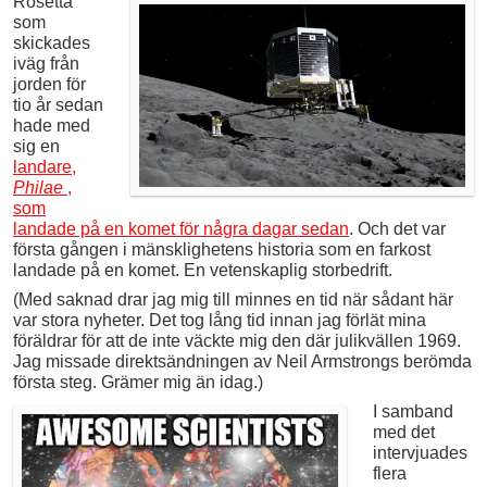
Rosetta
som
skickades
iväg från
jorden för
tio år sedan
hade med
sig en
landare,
Philae
,
som
landade på en komet för några dagar sedan
. Och det var
första gången i mänsklighetens historia som en farkost
landade på en komet. En vetenskaplig storbedrift.
(Med saknad drar jag mig till minnes en tid när sådant här
var stora nyheter. Det tog lång tid innan jag förlät mina
föräldrar för att de inte väckte mig den där julikvällen 1969.
Jag missade direktsändningen av Neil Armstrongs berömda
första steg. Grämer mig än idag.)
I samband
med det
intervjuades
flera