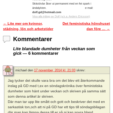
Skitstövlar åker ut permanent med en fet spark i
ändalykten. e-mail:
dolf.gd@hotmail.com
Visa alla inlägg av Dolf (a.k.a. Anders Ericsson)
←
Lite mer om kvinnor,
Det feministiska hönshuset
Inläggsnavigering
städning, lön och arbetstider
dan före …
→
Kommentarer
Lite blandade dumheter från veckan som
gick
— 6 kommentarer
michael
den
17 november, 2014 kl. 21:03
skrev:
Jag tycker det skulle vara bra om det blev ett återkommande
inslag på GD med t,ex en söndagskrönika över feministiska
dumheter som hänt under veckan och skriven på samma sätt
som denna artikel är skriven.
Där man tar upp lite smått och gott och beskriver det med en
sarkastisk ton,och att ni på GD har ett tips till söndagsbilagan
där man kan lämna dessa till er så ni kan sovra bland