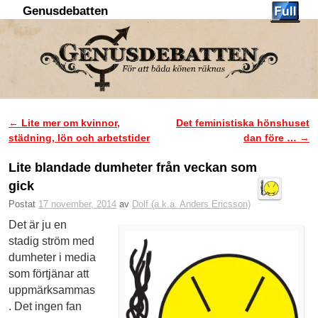
Genusdebatten
Hoppa till huvudinnehåll
Hoppa till sekundärt innehåll
←
Lite mer om kvinnor,
Det feministiska hönshuset
Inläggsnavigering
städning, lön och arbetstider
dan före …
→
Lite blandade dumheter från veckan som
gick
Postat
17 november, 2014
av
Dolf (a.k.a. Anders Ericsson)
Det är ju en
stadig ström med
dumheter i media
som förtjänar att
uppmärksammas
. Det ingen fan