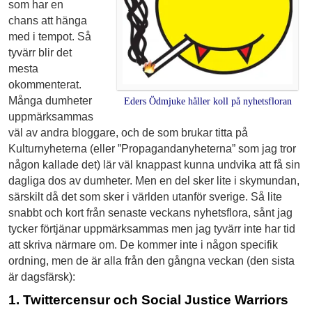
som har en
chans att hänga
med i tempot. Så
tyvärr blir det
mesta
okommenterat.
Många dumheter
Eders Ödmjuke håller koll på nyhetsfloran
uppmärksammas
väl av andra bloggare, och de som brukar titta på
Kulturnyheterna (eller ”Propagandanyheterna” som jag tror
någon kallade det) lär väl knappast kunna undvika att få sin
dagliga dos av dumheter. Men en del sker lite i skymundan,
särskilt då det som sker i världen utanför sverige. Så lite
snabbt och kort från senaste veckans nyhetsflora, sånt jag
tycker förtjänar uppmärksammas men jag tyvärr inte har tid
att skriva närmare om. De kommer inte i någon specifik
ordning, men de är alla från den gångna veckan (den sista
är dagsfärsk):
1. Twittercensur och Social Justice Warriors