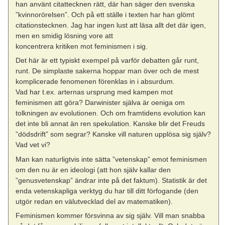
han använt citattecknen rätt, där han säger den svenska
”kvinnorörelsen”. Och på ett ställe i texten har han glömt
citationstecknen. Jag har ingen lust att läsa allt det där igen,
men en smidig lösning vore att
koncentrera kritiken mot feminismen i sig.
Det här är ett typiskt exempel på varför debatten går runt,
runt. De simplaste sakerna hoppar man över och de mest
komplicerade fenomenen förenklas in i absurdum.
Vad har t.ex. arternas ursprung med kampen mot
feminismen att göra? Darwinister själva är oeniga om
tolkningen av evolutionen. Och om framtidens evolution kan
det inte bli annat än ren spekulation. Kanske blir det Freuds
”dödsdrift” som segrar? Kanske vill naturen upplösa sig själv?
Vad vet vi?
Man kan naturligtvis inte sätta ”vetenskap” emot feminismen
om den nu är en ideologi (att hon själv kallar den
”genusvetenskap” ändrar inte på det faktum). Statistik är det
enda vetenskapliga verktyg du har till ditt förfogande (den
utgör redan en välutvecklad del av matematiken).
Feminismen kommer försvinna av sig själv. Vill man snabba