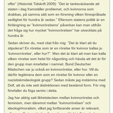
offer” (Historisk Tidskrift 2009): ”Det är tankeväckande att
staten i dag framställer problemet, och kvinnorna som
drabbas, på samma sätt som en förening vilken förespråkade
sedlighet för hundra år sedan.” Eftersom statens politik är en
förlängning av ”kvinnorörelsens” påverkan kan man utifrån
det fråga sig hur mycket ”kvinnorörelsen” har utvecklats på
hundra år.
Sedan skriver du, med citat från mig: ”Det är klart att du
stipulerar! En rörelse som är en rörelse för kvinnor kallas ju
‘kvinnorrörelse’, eller hur?”. Men det är klart att man kan kalla
vilken rörelse som helst för någonting och hävda att det är för
den grupp man innefattar i namnet. Bund Deutscher
Mädschen var ju också en kvinnorörelse, eller hur. Vill du
därför legitimera dem som en rörelse för kvinnor eller en
nazistiskmideologisk grupp? Sedan måste jag instämma med
Dolf, att du inte sett distinktionen med bestämd form. För mig
förefaller du föga seriös i detta.
Jag har aldrig satt likhetstecken mellan kvinnorörelse och
feminism, men däremot mellan ”kvinnorörelsen” och
ideologi/moralism, vilket jag fortfarande anser är relevant,