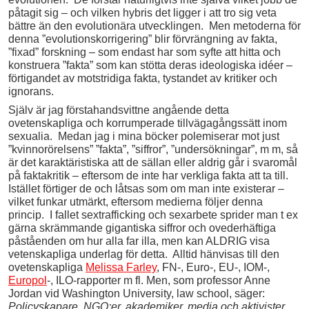
påtagit sig – och vilken hybris det ligger i att tro sig veta
bättre än den evolutionära utvecklingen. Men metoderna för
denna ”evolutionskorrigering” blir förvrängning av fakta,
”fixad” forskning – som endast har som syfte att hitta och
konstruera ”fakta” som kan stötta deras ideologiska idéer –
förtigandet av motstridiga fakta, tystandet av kritiker och
ignorans.
Själv är jag förstahandsvittne angående detta
ovetenskapliga och korrumperade tillvägagångssätt inom
sexualia. Medan jag i mina böcker polemiserar mot just
”kvinnorörelsens” ”fakta”, ”siffror”, ”undersökningar”, m m, så
är det karaktäristiska att de sällan eller aldrig går i svaromål
på faktakritik – eftersom de inte har verkliga fakta att ta till.
Istället förtiger de och låtsas som om man inte existerar –
vilket funkar utmärkt, eftersom medierna följer denna
princip. I fallet sextrafficking och sexarbete sprider man t ex
gärna skrämmande gigantiska siffror och ovederhäftiga
påståenden om hur alla far illa, men kan ALDRIG visa
vetenskapliga underlag för detta. Alltid hänvisas till den
ovetenskapliga
Melissa Farley
, FN-, Euro-, EU-, IOM-,
Europol
-, ILO-rapporter m fl. Men, som professor Anne
Jordan vid Washington University, law school, säger:
Policyskapare, NGO:er, akademiker, media och aktivister