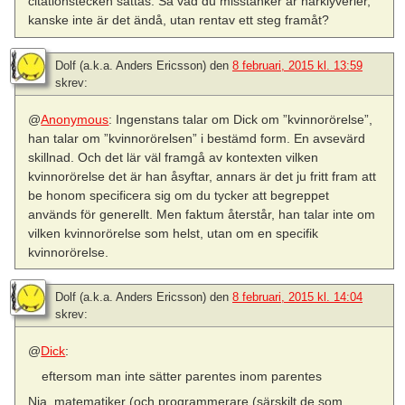
citationstecken sättas. Så vad du misstänker är hårklyverier,
kanske inte är det ändå, utan rentav ett steg framåt?
Dolf (a.k.a. Anders Ericsson)
den
8 februari, 2015 kl. 13:59
skrev:
@
Anonymous
: Ingenstans talar om Dick om ”kvinnorörelse”,
han talar om ”kvinnorörelsen” i bestämd form. En avsevärd
skillnad. Och det lär väl framgå av kontexten vilken
kvinnorörelse det är han åsyftar, annars är det ju fritt fram att
be honom specificera sig om du tycker att begreppet
används för generellt. Men faktum återstår, han talar inte om
vilken kvinnorörelse som helst, utan om en specifik
kvinnorörelse.
Dolf (a.k.a. Anders Ericsson)
den
8 februari, 2015 kl. 14:04
skrev:
@
Dick
:
eftersom man inte sätter parentes inom parentes
Nja, matematiker (och programmerare (särskilt de som