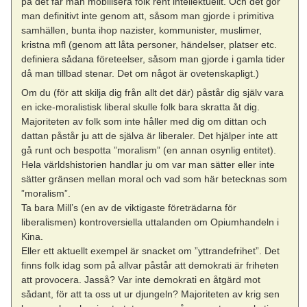
på det får man mobilisera folk rent intellektuellt. Och det gör
man definitivt inte genom att, såsom man gjorde i primitiva
samhällen, bunta ihop nazister, kommunister, muslimer,
kristna mfl (genom att låta personer, händelser, platser etc.
definiera sådana företeelser, såsom man gjorde i gamla tider
då man tillbad stenar. Det om något är ovetenskapligt.)
Om du (för att skilja dig från allt det där) påstår dig själv vara
en icke-moralistisk liberal skulle folk bara skratta åt dig.
Majoriteten av folk som inte håller med dig om dittan och
dattan påstår ju att de själva är liberaler. Det hjälper inte att
gå runt och bespotta ”moralism” (en annan osynlig entitet).
Hela världshistorien handlar ju om var man sätter eller inte
sätter gränsen mellan moral och vad som här betecknas som
”moralism”.
Ta bara Mill’s (en av de viktigaste företrädarna för
liberalismen) kontroversiella uttalanden om Opiumhandeln i
Kina.
Eller ett aktuellt exempel är snacket om ”yttrandefrihet”. Det
finns folk idag som på allvar påstår att demokrati är friheten
att provocera. Jasså? Var inte demokrati en åtgärd mot
sådant, för att ta oss ut ur djungeln? Majoriteten av krig sen