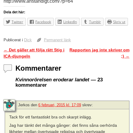
http://www.anstandigt.com/?p=64
Dela det här:
Twitter
Facebook
LinkedIn
Tumblr
Skriv ut
Publicerat i
Dick
Permanent länk
←
Det gäller att följa rätt Stig i
Rapporten jag inte skriver om
Inläggsnavigering
ICA-djungeln
;)
→
Kommentarer
Kvinnorörelsen eroderar landet
— 23
kommentarer
Jerkos
den
6 februari, 2015 kl. 17:09
skrev:
Tack för ett fantastiskt bra och skarpt inlägg.
Jag har tänkt det många gånger: det finns såna oerhörda
likheter mellan övertygade religösa och övertygade