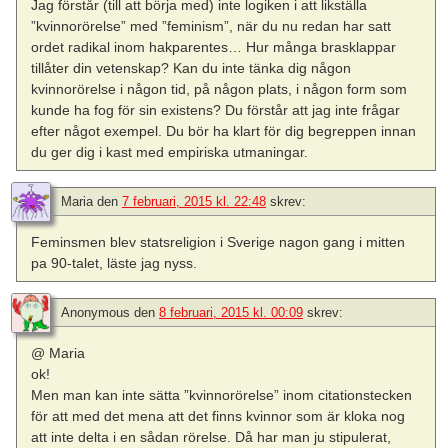
Jag förstår (till att börja med) inte logiken i att likställa
”kvinnorörelse” med ”feminism”, när du nu redan har satt
ordet radikal inom hakparentes… Hur många brasklappar
tillåter din vetenskap? Kan du inte tänka dig någon
kvinnorörelse i någon tid, på någon plats, i någon form som
kunde ha fog för sin existens? Du förstår att jag inte frågar
efter något exempel. Du bör ha klart för dig begreppen innan
du ger dig i kast med empiriska utmaningar.
Maria
den
7 februari, 2015 kl. 22:48
skrev:
Feminsmen blev statsreligion i Sverige nagon gang i mitten
pa 90-talet, läste jag nyss.
Anonymous
den
8 februari, 2015 kl. 00:09
skrev:
@ Maria
ok!
Men man kan inte sätta ”kvinnorörelse” inom citationstecken
för att med det mena att det finns kvinnor som är kloka nog
att inte delta i en sådan rörelse. Då har man ju stipulerat,