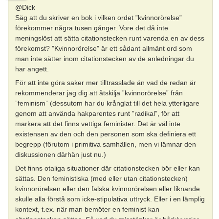
@Dick
Säg att du skriver en bok i vilken ordet ”kvinnorörelse”
förekommer några tusen gånger. Vore det då inte
meningslöst att sätta citationstecken runt varenda en av dess
förekomst? ”Kvinnorörelse” är ett sådant allmänt ord som
man inte sätter inom citationstecken av de anledningar du
har angett.
För att inte göra saker mer tilltrasslade än vad de redan är
rekommenderar jag dig att åtskilja ”kvinnorörelse” från
”feminism” (dessutom har du krånglat till det hela ytterligare
genom att använda hakparentes runt ”radikal”, för att
markera att det finns vettiga feminister. Det är väl inte
existensen av den och den personen som ska definiera ett
begrepp (förutom i primitiva samhällen, men vi lämnar den
diskussionen därhän just nu.)
Det finns otaliga situationer där citationstecken bör eller kan
sättas. Den feministiska (med eller utan citationstecken)
kvinnorörelsen eller den falska kvinnorörelsen eller liknande
skulle alla förstå som icke-stipulativa uttryck. Eller i en lämplig
kontext, t.ex. när man bemöter en feminist kan