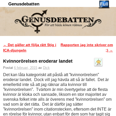
Genusdebatten
Hoppa till huvudinnehåll
Hoppa till sekundärt innehåll
←
Det gäller att följa rätt Stig i
Rapporten jag inte skriver om
Inläggsnavigering
ICA-djungeln
;)
→
Kvinnorörelsen eroderar landet
Postat
6 februari, 2015
av
Dick
Det kan låta kategoriskt att påstå att ”kvinnorörelsen”
eroderar landet. Dock vill jag hävda att så är fallet. Det är
emellertid inte så att jag räknar alla kvinnor till
”kvinnorörelsen”. Tvärtom är min övertygelse att de flesta
kvinnor är kloka och sansade, liksom en stor majoritet av
svenska folket inte alls är överens med ”kvinnorörelsen” om
vad som är det rätta. Det är därför jag sätter
”kvinnorörelsen” inom citationstecken, eftersom det INTE är
en rörelse för kvinnor, utan enbart för dem som har tagit sig