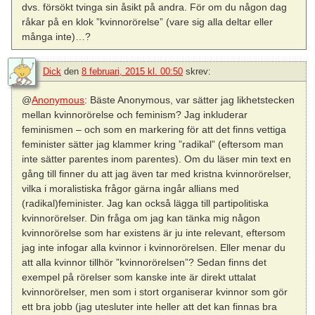
dvs. försökt tvinga sin åsikt på andra. För om du någon dag
råkar på en klok ”kvinnorörelse” (vare sig alla deltar eller
många inte)…?
Dick
den
8 februari, 2015 kl. 00:50
skrev:
@
Anonymous
: Bäste Anonymous, var sätter jag likhetstecken
mellan kvinnorörelse och feminism? Jag inkluderar
feminismen – och som en markering för att det finns vettiga
feminister sätter jag klammer kring ”radikal” (eftersom man
inte sätter parentes inom parentes). Om du läser min text en
gång till finner du att jag även tar med kristna kvinnorörelser,
vilka i moralistiska frågor gärna ingår allians med
(radikal)feminister. Jag kan också lägga till partipolitiska
kvinnorörelser. Din fråga om jag kan tänka mig någon
kvinnorörelse som har existens är ju inte relevant, eftersom
jag inte infogar alla kvinnor i kvinnorörelsen. Eller menar du
att alla kvinnor tillhör ”kvinnorörelsen”? Sedan finns det
exempel på rörelser som kanske inte är direkt uttalat
kvinnorörelser, men som i stort organiserar kvinnor som gör
ett bra jobb (jag utesluter inte heller att det kan finnas bra