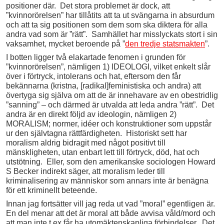
positioner där. Det stora problemet är dock, att
”kvinnorörelsen” har tillåtits att ta ut svängarna in absurdum
och att ta sig positionen som dem som ska diktera för alla
andra vad som är ”rätt”. Samhället har misslyckats stort i sin
vaksamhet, mycket beroende på ”
den tredje statsmakten
”.
I botten ligger två elakartade fenomen i grunden för
”kvinnorörelsen”, nämligen 1) IDEOLOGI, vilket enkelt slår
över i förtryck, intolerans och hat, eftersom den får
bekännarna (kristna, [radikal]feministiska och andra) att
övertyga sig själva om att de är innehavare av en obestridlig
”sanning” – och därmed är utvalda att leda andra ”rätt”. Det
andra är en direkt följd av ideologin, nämligen 2)
MORALISM; normer, idéer och konstruktioner som uppstår
ur den självtagna rättfärdigheten. Historiskt sett har
moralism aldrig bidragit med något positivt till
mänskligheten, utan enbart lett till förtryck, död, hat och
utstötning. Eller, som den amerikanske sociologen Howard
S Becker indirekt säger, att moralism leder till
kriminalisering av människor som annars inte är benägna
för ett kriminellt beteende.
Innan jag fortsätter vill jag reda ut vad ”moral” egentligen är.
En del menar att det är moral att både avvisa våld/mord och
att man inte t ex får ha utomäktenskapliga förbindelser. Det