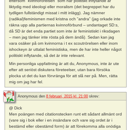
eftersom ”kvinnorörelsen” som har politiskt inflytande är
liktydig med ideologi eller moralism (det begreppet har du
tydligen fullständigt missat i mitt inlägg). Jag nämner
(radikal)feminismen med kristna och ”andra” (jag orkade inte
räkna upp alla partiernas kvinnoförbund – undantaget SD:s,
då SD är det enda partiet som inte är feministiskt i riksdagen
– men jag tänker inte rösta på dem ändå). Sedan kan jag
vara osäker på om kvinnorna i t ex scoutrörelsen eller inom
ishockeyn är uttalat feministiska, men de har inte heller något
politiskt inflytande, så det är inte relevant.
Min personliga uppfattning är att du, Anonymous, inte är ute
efter att seriöst diskutera företeelser, utan bara försöka
plocka ut det du kan förvränga för att slå ner på. Men, rätta
mig om jag har fel.
Anonymous
den
8 februari, 2015 kl. 21:00
skrev:
@ Dick
Men poängen med citationstecken runt ett sådant allmänt ord
(vare sig i bok eller i en insändare och vare sig ordet är i
bestämd eller obestämd form) är att förekomma alla onödiga