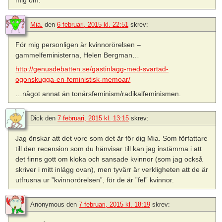
mig om.
Mia.
den
6 februari, 2015 kl. 22:51
skrev:
För mig personligen är kvinnorörelsen –
gammelfeministerna, Helen Bergman…
http://genusdebatten.se/gastinlagg-med-svartad-
ogonskugga-en-feministisk-memoar/
…något annat än tonårsfeminism/radikalfeminismen.
Dick
den
7 februari, 2015 kl. 13:15
skrev:
Jag önskar att det vore som det är för dig Mia. Som författare
till den recension som du hänvisar till kan jag instämma i att
det finns gott om kloka och sansade kvinnor (som jag också
skriver i mitt inlägg ovan), men tyvärr är verkligheten att de är
utfrusna ur ”kvinnorörelsen”, för de är ”fel” kvinnor.
Anonymous
den
7 februari, 2015 kl. 18:19
skrev: