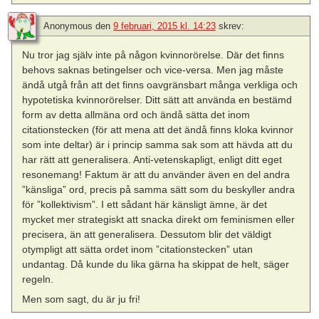
Anonymous
den
9 februari, 2015 kl. 14:23
skrev:
Nu tror jag själv inte på någon kvinnorörelse. Där det finns
behovs saknas betingelser och vice-versa. Men jag måste
ändå utgå från att det finns oavgränsbart många verkliga och
hypotetiska kvinnorörelser. Ditt sätt att använda en bestämd
form av detta allmäna ord och ändå sätta det inom
citationstecken (för att mena att det ändå finns kloka kvinnor
som inte deltar) är i princip samma sak som att hävda att du
har rätt att generalisera. Anti-vetenskapligt, enligt ditt eget
resonemang! Faktum är att du använder även en del andra
”känsliga” ord, precis på samma sätt som du beskyller andra
för ”kollektivism”. I ett sådant här känsligt ämne, är det
mycket mer strategiskt att snacka direkt om feminismen eller
precisera, än att generalisera. Dessutom blir det väldigt
otympligt att sätta ordet inom ”citationstecken” utan
undantag. Då kunde du lika gärna ha skippat de helt, säger
regeln.
Men som sagt, du är ju fri!