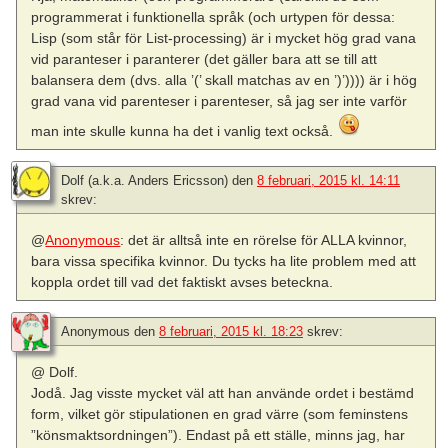
programmerat i funktionella språk (och urtypen för dessa:
Lisp (som står för List-processing) är i mycket hög grad vana
vid paranteser i paranterer (det gäller bara att se till att
balansera dem (dvs. alla ’(’ skall matchas av en ’)’)))) är i hög
grad vana vid parenteser i parenteser, så jag ser inte varför
man inte skulle kunna ha det i vanlig text också.
Dolf (a.k.a. Anders Ericsson)
den
8 februari, 2015 kl. 14:11
skrev:
@
Anonymous
: det är alltså inte en rörelse för ALLA kvinnor,
bara vissa specifika kvinnor. Du tycks ha lite problem med att
koppla ordet till vad det faktiskt avses beteckna.
Anonymous
den
8 februari, 2015 kl. 18:23
skrev:
@ Dolf.
Jodå. Jag visste mycket väl att han använde ordet i bestämd
form, vilket gör stipulationen en grad värre (som feminstens
”könsmaktsordningen”). Endast på ett ställe, minns jag, har