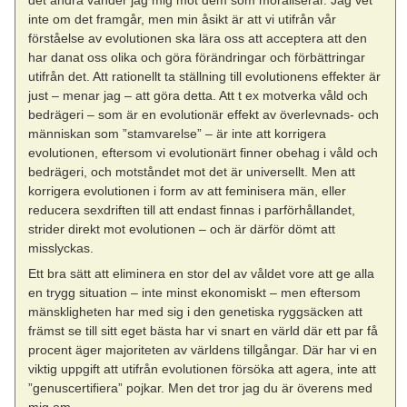
inte om det framgår, men min åsikt är att vi utifrån vår
förståelse av evolutionen ska lära oss att acceptera att den
har danat oss olika och göra förändringar och förbättringar
utifrån det. Att rationellt ta ställning till evolutionens effekter är
just – menar jag – att göra detta. Att t ex motverka våld och
bedrägeri – som är en evolutionär effekt av överlevnads- och
människan som ”stamvarelse” – är inte att korrigera
evolutionen, eftersom vi evolutionärt finner obehag i våld och
bedrägeri, och motståndet mot det är universellt. Men att
korrigera evolutionen i form av att feminisera män, eller
reducera sexdriften till att endast finnas i parförhållandet,
strider direkt mot evolutionen – och är därför dömt att
misslyckas.
Ett bra sätt att eliminera en stor del av våldet vore att ge alla
en trygg situation – inte minst ekonomiskt – men eftersom
mänskligheten har med sig i den genetiska ryggsäcken att
främst se till sitt eget bästa har vi snart en värld där ett par få
procent äger majoriteten av världens tillgångar. Där har vi en
viktig uppgift att utifrån evolutionen försöka att agera, inte att
”genuscertifiera” pojkar. Men det tror jag du är överens med