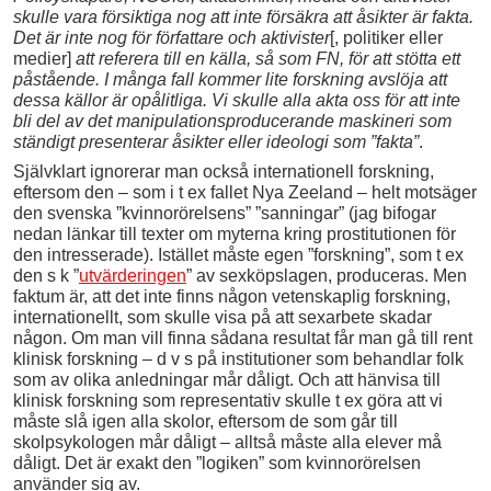
skulle vara försiktiga nog att inte försäkra att åsikter är fakta.
Det är inte nog för författare och aktivister
[, politiker eller
medier]
att referera till en källa, så som FN, för att stötta ett
påstående. I många fall kommer lite forskning avslöja att
dessa källor är opålitliga. Vi skulle alla akta oss för att inte
bli del av det manipulationsproducerande maskineri som
ständigt presenterar åsikter eller ideologi som ”fakta”
.
Självklart ignorerar man också internationell forskning,
eftersom den – som i t ex fallet Nya Zeeland – helt motsäger
den svenska ”kvinnorörelsens” ”sanningar” (jag bifogar
nedan länkar till texter om myterna kring prostitutionen för
den intresserade). Istället måste egen ”forskning”, som t ex
den s k ”
utvärderingen
” av sexköpslagen, produceras. Men
faktum är, att det inte finns någon vetenskaplig forskning,
internationellt, som skulle visa på att sexarbete skadar
någon. Om man vill finna sådana resultat får man gå till rent
klinisk forskning – d v s på institutioner som behandlar folk
som av olika anledningar mår dåligt. Och att hänvisa till
klinisk forskning som representativ skulle t ex göra att vi
måste slå igen alla skolor, eftersom de som går till
skolpsykologen mår dåligt – alltså måste alla elever må
dåligt. Det är exakt den ”logiken” som kvinnorörelsen
använder sig av.