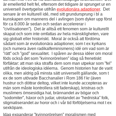
är emellertid helt fel, eftersom det tidigare är sprunget ur en
universell övertygelse utifrån
evolutionära adaptioner
. Det
senare är en kulturell idé, med sitt grundursprung i bl a
kunskapen om mannens del i avlingen (som dyker upp först
för ca 8.000 år sedan och sedan accelererar i
”civilisationen”). Det är alltså ett fenomen som är kulturellt
skapat och som inte omfattas av hela mänskligheten, vare
sig globalt eller historiskt. Moral är också att fördöma
sådant som är evolutionära adaptioner, som t ex kyrkans
(och numera även radikalfeminismens) idé om vad som är
”rätt” och ”god” sexualitet. I spåren av dessa idéer om moral
föds också det som ”kvinnorörelsen” idag så frenetiskt
förfäktar: att man ska straffa dem som man utpekar som ”fel”
utifrån de ideologiska idéerna. Genom historien har de varit
olika, men aldrig på minsta sätt universellt gällande, som t
ex de som utövade Bacchanalier i Rom 186 f kr (även
hustrur och döttrar deltog, vilket inte kunde accepteras av
män som måste kontrollera sitt faderskap), kristnas och
muslimers ömsesidiga hat, brännandet av bögar och
”sodomiter”, häxor och judar, utrotandet av ”hedniska” folk,
stigmatiserandet av horor och i vår tid förföljelserna mot t ex
sexköpare.
Idag expanderar ”kvinnorörelsen” moralismen med