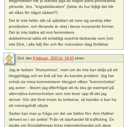
begynnelsen har ju startats pga av någon parts provokativa
yttrande, dvs. ”krigsdeklaration” (fattar du hur löjligt det blir
att slåss för något sådant?)
Det är inte heller alls så självklart att vare sig sexköp eller
prostitution, och liknande är okej i deras nuvarande former.
Det är inte bättre att mot feministens
dubbelmoral sätta ett enfaldigt svart/vit-tänkande som (om
inte Dick, i alla fall) fler och fler människor idag förfäktar.
Dick
den
8 februari, 2015 kl. 19:03
skrev:
Jag är ledsen ”Anonymous”, men om du inte kan skilja på ett
blogginlägg och en bok så har du kanske problem. Jag har
också via mina kommentarer klargjort vilken ”kvinnorörelse”
jag avser – liksom jag efterfrågat att du ska ge exempel på
alternativa kvinnorörelser som inte lever upp till det jag
skriver. Gör det först innan du kritiserar, så kanske vi kan ha
ett meningsfullt utbyte.
Sedan kan man ju fråga om det var bättre förr. Ann Hallner
skrivert ex i sin artikel ”Från vit slavhandel till trafficking. En
studie om föreställningar kring människohandel och dess