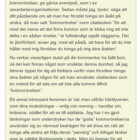
kvinnorörelser, ge gärna exempel), som t ex
sexarbetarorganisationer. Sedan måste jag, tyvärr, säga att
ditt påstående om att man har försökt tvinga sin åsikt på
andra, då man satt ”kvinnorörelse” inom citattecken ”för att
med det mena att det finns kvinnor som är kloka nog att inte
delta i en sådan rörelse,” är fullständigt uppåt väggarna. Det
är jämförbart, anser jag, med att påstå, att bara för att du inte
håller med mig försöker du tvinga på mig dina åsikter!
Nu verkar visserligen slutet på din kommentar ha fallit bort,
så det kan finnas något som ursäktar denna dumhet, så jag
lämnar öppet för dig att förklara varför man försöker tvinga
sina åsikter på någon för att man använder citattecken som
en metod för att tala om att inte alla kvinnor tillhör
”kvinnorörelsen”.
Ett annat intressant fenomen är när man utifrån hårklyverier,
som dina invändningar – enlig min mening – handlar om,
kritiserar, istället för att se till sakfakta. Jag har t ex gjort
länkningar som understryker hur de ”goda” kvinnorörelserna
använder sig av närmast bedrägeri för att driva sin rätt att
tvinga alla andra att följa deras ”sanning” och bifogat länkar
som är väldigt illustrerande i detta. Men du fastnar för att