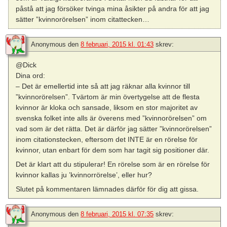
påstå att jag försöker tvinga mina åsikter på andra för att jag
sätter ”kvinnorörelsen” inom citattecken…
Anonymous
den
8 februari, 2015 kl. 01:43
skrev:
@Dick
Dina ord:
– Det är emellertid inte så att jag räknar alla kvinnor till
”kvinnorörelsen”. Tvärtom är min övertygelse att de flesta
kvinnor är kloka och sansade, liksom en stor majoritet av
svenska folket inte alls är överens med ”kvinnorörelsen” om
vad som är det rätta. Det är därför jag sätter ”kvinnorörelsen”
inom citationstecken, eftersom det INTE är en rörelse för
kvinnor, utan enbart för dem som har tagit sig positioner där.
Det är klart att du stipulerar! En rörelse som är en rörelse för
kvinnor kallas ju ’kvinnorrörelse’, eller hur?
Slutet på kommentaren lämnades därför för dig att gissa.
Anonymous
den
8 februari, 2015 kl. 07:35
skrev: