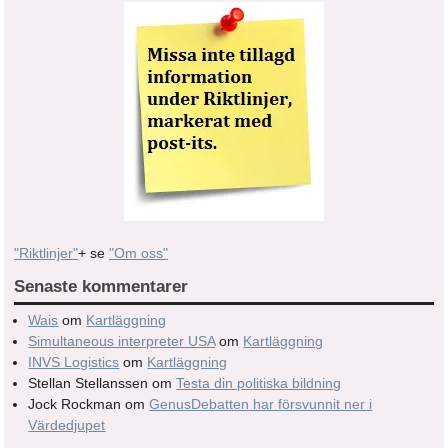
"Riktlinjer"
+ se
"Om oss"
Senaste kommentarer
Wais
om
Kartläggning
Simultaneous interpreter USA
om
Kartläggning
INVS Logistics
om
Kartläggning
Stellan Stellanssen
om
Testa din politiska bildning
Jock Rockman
om
GenusDebatten har försvunnit ner i
Värdedjupet