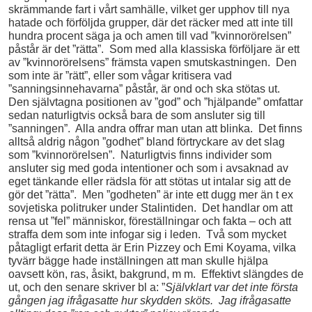
skrämmande fart i vårt samhälle, vilket ger upphov till nya
hatade och förföljda grupper, där det räcker med att inte till
hundra procent säga ja och amen till vad ”kvinnorörelsen”
påstår är det ”rätta”. Som med alla klassiska förföljare är ett
av ”kvinnorörelsens” främsta vapen smutskastningen. Den
som inte är ”rätt”, eller som vågar kritisera vad
”sanningsinnehavarna” påstår, är ond och ska stötas ut.
Den självtagna positionen av ”god” och ”hjälpande” omfattar
sedan naturligtvis också bara de som ansluter sig till
”sanningen”. Alla andra offrar man utan att blinka. Det finns
alltså aldrig någon ”godhet” bland förtryckare av det slag
som ”kvinnorörelsen”. Naturligtvis finns individer som
ansluter sig med goda intentioner och som i avsaknad av
eget tänkande eller rädsla för att stötas ut intalar sig att de
gör det ”rätta”. Men ”godheten” är inte ett dugg mer än t ex
sovjetiska politruker under Stalintiden. Det handlar om att
rensa ut ”fel” människor, föreställningar och fakta – och att
straffa dem som inte infogar sig i leden. Två som mycket
påtagligt erfarit detta är Erin Pizzey och Emi Koyama, vilka
tyvärr bägge hade inställningen att man skulle hjälpa
oavsett kön, ras, åsikt, bakgrund, m m. Effektivt slängdes de
ut, och den senare skriver bl a: ”
Självklart var det inte första
gången jag ifrågasatte hur skydden sköts. Jag ifrågasatte