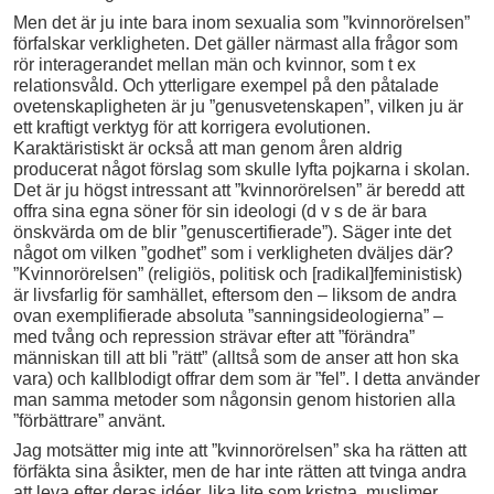
Men det är ju inte bara inom sexualia som ”kvinnorörelsen”
förfalskar verkligheten. Det gäller närmast alla frågor som
rör interagerandet mellan män och kvinnor, som t ex
relationsvåld. Och ytterligare exempel på den påtalade
ovetenskapligheten är ju ”genusvetenskapen”, vilken ju är
ett kraftigt verktyg för att korrigera evolutionen.
Karaktäristiskt är också att man genom åren aldrig
producerat något förslag som skulle lyfta pojkarna i skolan.
Det är ju högst intressant att ”kvinnorörelsen” är beredd att
offra sina egna söner för sin ideologi (d v s de är bara
önskvärda om de blir ”genuscertifierade”). Säger inte det
något om vilken ”godhet” som i verkligheten dväljes där?
”Kvinnorörelsen” (religiös, politisk och [radikal]feministisk)
är livsfarlig för samhället, eftersom den – liksom de andra
ovan exemplifierade absoluta ”sanningsideologierna” –
med tvång och repression strävar efter att ”förändra”
människan till att bli ”rätt” (alltså som de anser att hon ska
vara) och kallblodigt offrar dem som är ”fel”. I detta använder
man samma metoder som någonsin genom historien alla
”förbättrare” använt.
Jag motsätter mig inte att ”kvinnorörelsen” ska ha rätten att
förfäkta sina åsikter, men de har inte rätten att tvinga andra
att leva efter deras idéer, lika lite som kristna, muslimer,