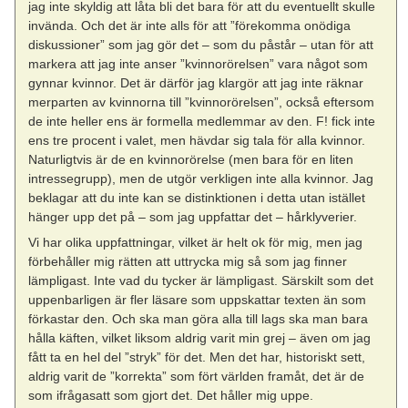
jag inte skyldig att låta bli det bara för att du eventuellt skulle
invända. Och det är inte alls för att ”förekomma onödiga
diskussioner” som jag gör det – som du påstår – utan för att
markera att jag inte anser ”kvinnorörelsen” vara något som
gynnar kvinnor. Det är därför jag klargör att jag inte räknar
merparten av kvinnorna till ”kvinnorörelsen”, också eftersom
de inte heller ens är formella medlemmar av den. F! fick inte
ens tre procent i valet, men hävdar sig tala för alla kvinnor.
Naturligtvis är de en kvinnorörelse (men bara för en liten
intressegrupp), men de utgör verkligen inte alla kvinnor. Jag
beklagar att du inte kan se distinktionen i detta utan istället
hänger upp det på – som jag uppfattar det – hårklyverier.
Vi har olika uppfattningar, vilket är helt ok för mig, men jag
förbehåller mig rätten att uttrycka mig så som jag finner
lämpligast. Inte vad du tycker är lämpligast. Särskilt som det
uppenbarligen är fler läsare som uppskattar texten än som
förkastar den. Och ska man göra alla till lags ska man bara
hålla käften, vilket liksom aldrig varit min grej – även om jag
fått ta en hel del ”stryk” för det. Men det har, historiskt sett,
aldrig varit de ”korrekta” som fört världen framåt, det är de
som ifrågasatt som gjort det. Det håller mig uppe.