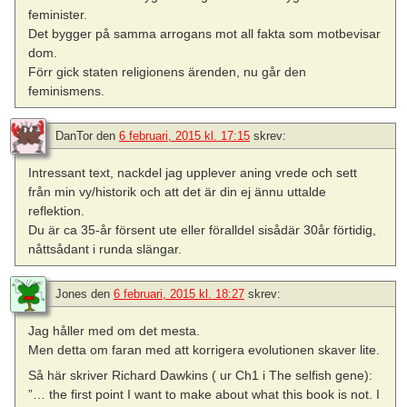
feminister.
Det bygger på samma arrogans mot all fakta som motbevisar
dom.
Förr gick staten religionens ärenden, nu går den
feminismens.
DanTor
den
6 februari, 2015 kl. 17:15
skrev:
Intressant text, nackdel jag upplever aning vrede och sett
från min vy/historik och att det är din ej ännu uttalde
reflektion.
Du är ca 35-år försent ute eller föralldel sisådär 30år förtidig,
nåttsådant i runda slängar.
Jones
den
6 februari, 2015 kl. 18:27
skrev:
Jag håller med om det mesta.
Men detta om faran med att korrigera evolutionen skaver lite.
Så här skriver Richard Dawkins ( ur Ch1 i The selfish gene):
”… the first point I want to make about what this book is not. I