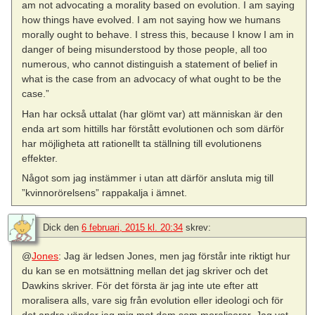
am not advocating a morality based on evolution. I am saying
how things have evolved. I am not saying how we humans
morally ought to behave. I stress this, because I know I am in
danger of being misunderstood by those people, all too
numerous, who cannot distinguish a statement of belief in
what is the case from an advocacy of what ought to be the
case.”
Han har också uttalat (har glömt var) att människan är den
enda art som hittills har förstått evolutionen och som därför
har möjligheta att rationellt ta ställning till evolutionens
effekter.
Något som jag instämmer i utan att därför ansluta mig till
”kvinnorörelsens” rappakalja i ämnet.
Dick
den
6 februari, 2015 kl. 20:34
skrev:
@
Jones
: Jag är ledsen Jones, men jag förstår inte riktigt hur
du kan se en motsättning mellan det jag skriver och det
Dawkins skriver. För det första är jag inte ute efter att
moralisera alls, vare sig från evolution eller ideologi och för
det andra vänder jag mig mot dem som moraliserar. Jag vet