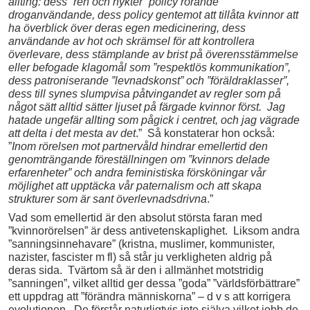
allting: dess ”ren och nykter” policy rörande
droganvändande, dess policy gentemot att tillåta kvinnor att
ha överblick över deras egen medicinering, dess
användande av hot och skrämsel för att kontrollera
överlevare, dess stämplande av brist på överensstämmelse
eller befogade klagomål som ”respektlös kommunikation”,
dess patroniserande ”levnadskonst” och ”föräldraklasser”,
dess till synes slumpvisa påtvingandet av regler som på
något sätt alltid sätter ljuset på färgade kvinnor först. Jag
hatade ungefär allting som pågick i centret, och jag vägrade
att delta i det mesta av det
.” Så konstaterar hon också:
”
Inom rörelsen mot partnervåld hindrar emellertid den
genomträngande föreställningen om ”kvinnors delade
erfarenheter” och andra feministiska försköningar vår
möjlighet att upptäcka vår paternalism och att skapa
strukturer som är sant överlevnadsdrivna
.”
Vad som emellertid är den absolut största faran med
”kvinnorörelsen” är dess antivetenskaplighet. Liksom andra
”sanningsinnehavare” (kristna, muslimer, kommunister,
nazister, fascister m fl) så står ju verkligheten aldrig på
deras sida. Tvärtom så är den i allmänhet motstridig
”sanningen”, vilket alltid ger dessa ”goda” ”världsförbättrare”
ett uppdrag att ”förändra människorna” – d v s att korrigera
evolutionen. De förstår naturligtvis inte själva vilket jobb de