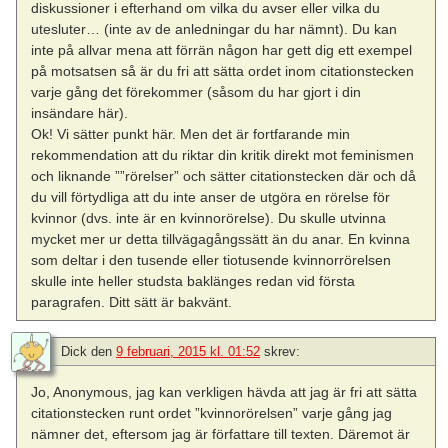
diskussioner i efterhand om vilka du avser eller vilka du
utesluter… (inte av de anledningar du har nämnt). Du kan
inte på allvar mena att förrän någon har gett dig ett exempel
på motsatsen så är du fri att sätta ordet inom citationstecken
varje gång det förekommer (såsom du har gjort i din
insändare här).
Ok! Vi sätter punkt här. Men det är fortfarande min
rekommendation att du riktar din kritik direkt mot feminismen
och liknande ””rörelser” och sätter citationstecken där och då
du vill förtydliga att du inte anser de utgöra en rörelse för
kvinnor (dvs. inte är en kvinnorörelse). Du skulle utvinna
mycket mer ur detta tillvägagångssätt än du anar. En kvinna
som deltar i den tusende eller tiotusende kvinnorrörelsen
skulle inte heller studsta baklänges redan vid första
paragrafen. Ditt sätt är bakvänt.
Dick
den
9 februari, 2015 kl. 01:52
skrev:
Jo, Anonymous, jag kan verkligen hävda att jag är fri att sätta
citationstecken runt ordet ”kvinnorörelsen” varje gång jag
nämner det, eftersom jag är författare till texten. Däremot är