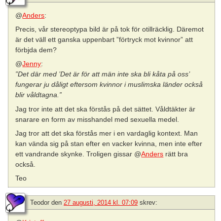
@
Anders
:
Precis, vår stereoptypa bild är på tok för otillräcklig. Däremot
är det väll ett ganska uppenbart ”förtryck mot kvinnor” att
förbjda dem?
@
Jenny
:
”Det där med ’Det är för att män inte ska bli kåta på oss’
fungerar ju dåligt eftersom kvinnor i muslimska länder också
blir våldtagna.”
Jag tror inte att det ska förstås på det sättet. Våldtäkter är
snarare en form av misshandel med sexuella medel.
Jag tror att det ska förstås mer i en vardaglig kontext. Man
kan vända sig på stan efter en vacker kvinna, men inte efter
ett vandrande skynke. Troligen gissar @
Anders
rätt bra
också.
Teo
Teodor
den
27 augusti, 2014 kl. 07:09
skrev: