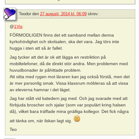
Teodor
den
27 augusti, 2014 kl. 06:09
skrev:
@
1Vis
:
FÖRMODLIGEN finns det ett samband mellan denna
kyrkohövlighet och skolsalen, ska det vara. Jag törs inte
hugga i sten att så är fallet.
Jag tycker att det är ok att lägga en restriktion på
mobiltelefoner, då de direkt stör andra. Men problemen med
huvudbonader är påhittade problem.
Att sitta med rygen mot läraren kan jag också förstå, men det
är mer psrsonlig smak. Vissa klassrum möbleras så att vissa
av eleverna hamnar i det läget.
Jag har stått vid katedern jag med. Och jag svarade med att
förbjuda broscher och sjalar (som var populärt kring halsen
då), vilket bara träffade mina gnälliga kollegor. Det fick några
att tänka om, när ilskan lagt sig.
Teo