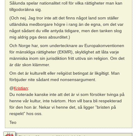
Sålunda spelar nationalitet roll för vilka rättigheter man kan
tillgodoräkna sig.
(Och nej. Jag tror inte att det finns något land som ställer
utländska medborgare högre i rang än de egna, om det var
något sådant du ville antyda tidigare, men den tanken slog
mig aldrig pga dess absurditet.)
Och Norge har, som undertecknare av Europakonventionen
för mänskliga rättigheter (EKMR), skyldighet att låta varje
människa inom sin jurisdiktion fritt utöva sin religion. Om det
är där skon klämmer.
Om det är kulturellt eller religiöst betingat är likgiltigt. Man
förbjuder nite sådant med nonsensargument.
@
Kristian
:
Du noterade kanske inte att det är vi som försöker tvinga på
henne vår kultur, inte tvärtom. Hon vill bara bli respekterad
för den hon är. Nekar vi henne det, så ligger ”bristen på
respekt” hos oss.
Teo