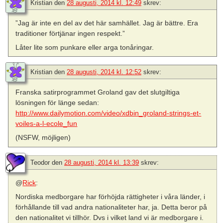
Kristian
den
28 augusti, 2014 kl. 12:49
skrev:
”Jag är inte en del av det här samhället. Jag är bättre. Era
traditioner förtjänar ingen respekt.”
Låter lite som punkare eller arga tonåringar.
Kristian
den
28 augusti, 2014 kl. 12:52
skrev:
Franska satirprogrammet Groland gav det slutgiltiga
lösningen för länge sedan:
http://www.dailymotion.com/video/xdbin_groland-strings-et-
voiles-a-l-ecole_fun
(NSFW, möjligen)
Teodor
den
28 augusti, 2014 kl. 13:39
skrev:
@
Rick
:
Nordiska medborgare har förhöjda rättigheter i våra länder, i
förhållande till vad andra nationaliteter har, ja. Detta beror på
den nationalitet vi tillhör. Dvs i vilket land vi är medborgare i.