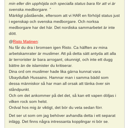
min eller din upphöjda och specialla status bara för att vi är
svenska medborgare. ”
Märkligt påstående, eftersom att vi HAR en förhöjd status just
i egenskap och svenska medborgare. Och norksa
medborgare har det här. Det nordiska sammarbetet är inte
dött.
@
Risto Matinen
:
Nu får du dra i bromsen igen Risto. Ca hälften av mina
arbetskamrater är muslimer. Att på detta sätt antyda att alla
är terrorister är bara arrogant, okunnigt, och inte ett dugg
bättre än de islamister du kritiserar.
Dina ord om muslimer hade lika gärna kunnat vara
Ubaydullah Hussains. Hamnar man i samma bädd som
dessa människor så har man all orsak att tänka över sin
ståndpunkt.
Och om det ankommer på det det, så kan ett vapen döljas i
vilken rock som helst.
Ordval hos mig är viktigt, det bör du veta sedan förr.
Det ser ut som om jag behöver avhandla detta i ett separat
inlägg. Det finns några intressanta kopplingar ni bör se.