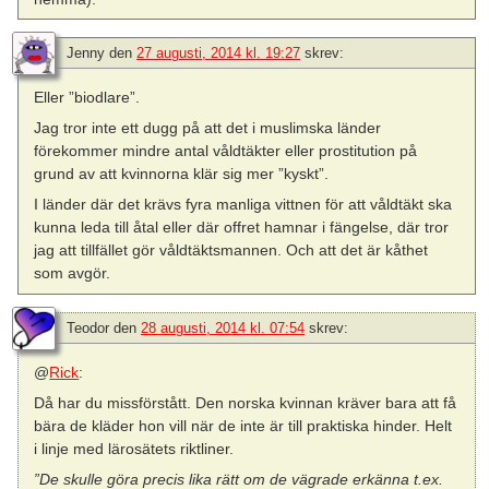
Jenny
den
27 augusti, 2014 kl. 19:27
skrev:
Eller ”biodlare”.
Jag tror inte ett dugg på att det i muslimska länder
förekommer mindre antal våldtäkter eller prostitution på
grund av att kvinnorna klär sig mer ”kyskt”.
I länder där det krävs fyra manliga vittnen för att våldtäkt ska
kunna leda till åtal eller där offret hamnar i fängelse, där tror
jag att tillfället gör våldtäktsmannen. Och att det är kåthet
som avgör.
Teodor
den
28 augusti, 2014 kl. 07:54
skrev:
@
Rick
:
Då har du missförstått. Den norska kvinnan kräver bara att få
bära de kläder hon vill när de inte är till praktiska hinder. Helt
i linje med lärosätets riktliner.
”De skulle göra precis lika rätt om de vägrade erkänna t.ex.