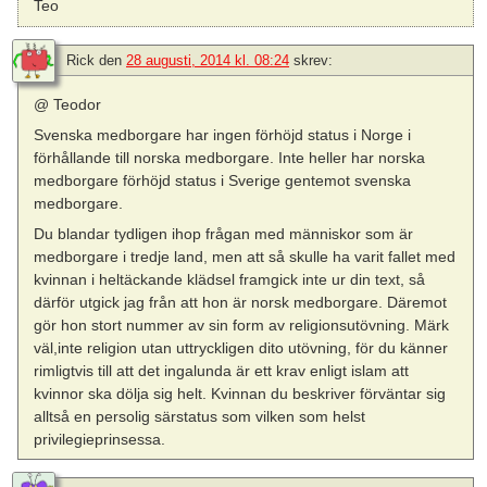
Teo
Rick
den
28 augusti, 2014 kl. 08:24
skrev:
@ Teodor
Svenska medborgare har ingen förhöjd status i Norge i
förhållande till norska medborgare. Inte heller har norska
medborgare förhöjd status i Sverige gentemot svenska
medborgare.
Du blandar tydligen ihop frågan med människor som är
medborgare i tredje land, men att så skulle ha varit fallet med
kvinnan i heltäckande klädsel framgick inte ur din text, så
därför utgick jag från att hon är norsk medborgare. Däremot
gör hon stort nummer av sin form av religionsutövning. Märk
väl,inte religion utan uttryckligen dito utövning, för du känner
rimligtvis till att det ingalunda är ett krav enligt islam att
kvinnor ska dölja sig helt. Kvinnan du beskriver förväntar sig
alltså en persolig särstatus som vilken som helst
privilegieprinsessa.