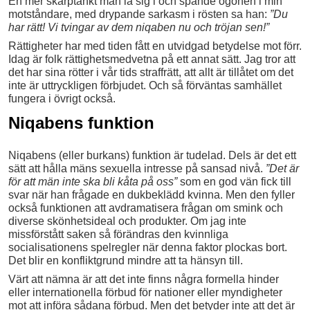
En mer skarptänkt man la sig i och spände ögonen i min
motståndare, med drypande sarkasm i rösten sa han:
”Du
har rätt! Vi tvingar av dem niqaben nu och tröjan sen!”
Rättigheter har med tiden fått en utvidgad betydelse mot förr.
Idag är folk rättighetsmedvetna på ett annat sätt. Jag tror att
det har sina rötter i vår tids straffrätt, att allt är tillåtet om det
inte är uttryckligen förbjudet. Och så förväntas samhället
fungera i övrigt också.
Niqabens funktion
Niqabens (eller burkans) funktion är tudelad. Dels är det ett
sätt att hålla mäns sexuella intresse på sansad nivå.
”Det är
för att män inte ska bli kåta på oss”
som en god vän fick till
svar när han frågade en dukbeklädd kvinna. Men den fyller
också funktionen att avdramatisera frågan om smink och
diverse skönhetsideal och produkter. Om jag inte
missförstått saken så förändras den kvinnliga
socialisationens spelregler när denna faktor plockas bort.
Det blir en konfliktgrund mindre att ta hänsyn till.
Värt att nämna är att det inte finns några formella hinder
eller internationella förbud för nationer eller myndigheter
mot att införa sådana förbud. Men det betyder inte att det är