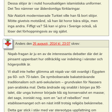
Dessa slöjor är i nutid huvudsakligen islamistiska uniformer.
Det Teo nämner var ålderdomliga förklaringar.
När Atatürk moderniserade Turkiet ville han få bort slöjor.
Mötte givetvis motstånd, så han lät horor bära slöja, men
inga andra. Fiffigt va? Så kan vi göra i Sverige också, så
löser det förhoppningsvis av sig självt.
Anders
den
26 augusti, 2014 kl. 23:07
skrev:
Niqab-fragan är ju en av de interessanta debatter där det är
pinsamt uppenbart hur otillräcklig var indelning i vänster och
högerpolitik är.
Vi skall inte heller glömma att niqab var rätt ovanligt i Egypten
pa 60- och 70-talen. De symboliserade bakatsträvande
traditionalism och anti-sekularism – grundvalen för Nassers
pan-arabiska mal. Detta ändrade sig snabbt i början pa 90-
talet, där unga kvinnor började klä sig konservativt en masse;
det sags, ironiskt nog, som en ”act of rebellion” mot
etablissemanget och en näst intill trotsig religiös bekännelse.
Detta gar stick i stäv med var stereotypa uppfattning om