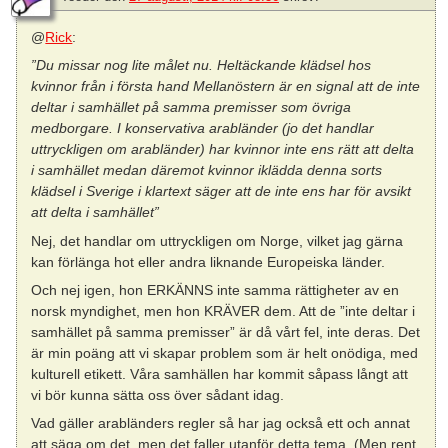
@
Rick
:
”Du missar nog lite målet nu. Heltäckande klädsel hos
kvinnor från i första hand Mellanöstern är en signal att de inte
deltar i samhället på samma premisser som övriga
medborgare. I konservativa arabländer (jo det handlar
uttryckligen om arabländer) har kvinnor inte ens rätt att delta
i samhället medan däremot kvinnor iklädda denna sorts
klädsel i Sverige i klartext säger att de inte ens har för avsikt
att delta i samhället”
Nej, det handlar om uttryckligen om Norge, vilket jag gärna
kan förlänga hot eller andra liknande Europeiska länder.
Och nej igen, hon ERKÄNNS inte samma rättigheter av en
norsk myndighet, men hon KRÄVER dem. Att de ”inte deltar i
samhället på samma premisser” är då vårt fel, inte deras. Det
är min poäng att vi skapar problem som är helt onödiga, med
kulturell etikett. Våra samhällen har kommit såpass långt att
vi bör kunna sätta oss över sådant idag.
Vad gäller arabländers regler så har jag också ett och annat
att säga om det, men det faller utanför detta tema. (Men rent