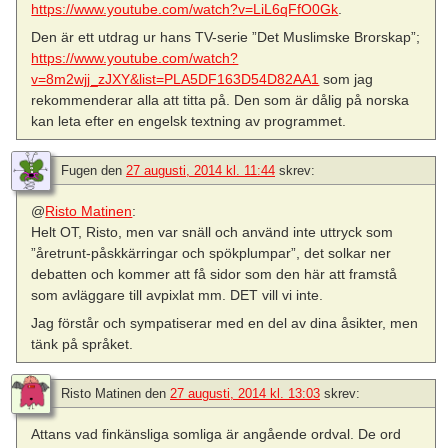
https://www.youtube.com/watch?v=LiL6qFfO0Gk
.
Den är ett utdrag ur hans TV-serie ”Det Muslimske Brorskap”;
https://www.youtube.com/watch?
v=8m2wjj_zJXY&list=PLA5DF163D54D82AA1
som jag
rekommenderar alla att titta på. Den som är dålig på norska
kan leta efter en engelsk textning av programmet.
Fugen
den
27 augusti, 2014 kl. 11:44
skrev:
@
Risto Matinen
:
Helt OT, Risto, men var snäll och använd inte uttryck som
”åretrunt-påskkärringar och spökplumpar”, det solkar ner
debatten och kommer att få sidor som den här att framstå
som avläggare till avpixlat mm. DET vill vi inte.
Jag förstår och sympatiserar med en del av dina åsikter, men
tänk på språket.
Risto Matinen
den
27 augusti, 2014 kl. 13:03
skrev:
Attans vad finkänsliga somliga är angående ordval. De ord