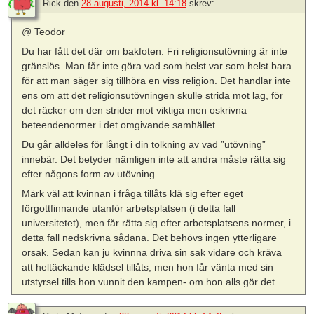
Rick
den
28 augusti, 2014 kl. 14:18
skrev:
@ Teodor
Du har fått det där om bakfoten. Fri religionsutövning är inte
gränslös. Man får inte göra vad som helst var som helst bara
för att man säger sig tillhöra en viss religion. Det handlar inte
ens om att det religionsutövningen skulle strida mot lag, för
det räcker om den strider mot viktiga men oskrivna
beteendenormer i det omgivande samhället.
Du går alldeles för långt i din tolkning av vad ”utövning”
innebär. Det betyder nämligen inte att andra måste rätta sig
efter någons form av utövning.
Märk väl att kvinnan i fråga tillåts klä sig efter eget
förgottfinnande utanför arbetsplatsen (i detta fall
universitetet), men får rätta sig efter arbetsplatsens normer, i
detta fall nedskrivna sådana. Det behövs ingen ytterligare
orsak. Sedan kan ju kvinnna driva sin sak vidare och kräva
att heltäckande klädsel tillåts, men hon får vänta med sin
utstyrsel tills hon vunnit den kampen- om hon alls gör det.