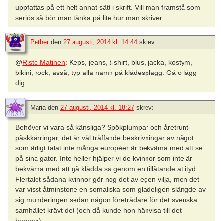
uppfattas på ett helt annat sätt i skrift. Vill man framstå som
seriös så bör man tänka på lite hur man skriver.
Pether
den
27 augusti, 2014 kl. 14:44
skrev:
@
Risto Matinen
: Keps, jeans, t-shirt, blus, jacka, kostym,
bikini, rock, asså, typ alla namn på klädesplagg. Gå o lägg
dig.
Maria
den
27 augusti, 2014 kl. 18:27
skrev:
Behöver vi vara så känsliga? Spökplumpar och åretrunt-
påskkärringar, det är väl träffande beskrivningar av något
som ärligt talat inte många européer är bekväma med att se
på sina gator. Inte heller hjälper vi de kvinnor som inte är
bekväma med att gå klädda så genom en tillåtande attityd.
Flertalet sådana kvinnor gör nog det av egen vilja, men det
var visst åtminstone en somaliska som gladeligen slängde av
sig munderingen sedan någon företrädare för det svenska
samhället krävt det (och då kunde hon hänvisa till det
hemma).