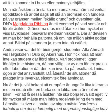
att folk kommer in i huva eller motorcykelhjälm.
Men när åsikterna är starka men orsakerna närmast verkar
uppdiktade så är det dags att slå an bromsen och fundera
på var gränsen mellan ”skälig grund” och översitteri går.
DN’s
Magdalena Ribbing
är ett exempel på vad som är och
förblir åsikter. Gränserna dras med åtanke i hur mycket en
viss (av)klädsel besvärar medmänniskorna. Där är devisen
att man bör behålla paltorna på om inte miljön aktivt godtar
annat. Bikini på stranden ja, men inte på caféet.
Andra visor var det för bioingenjör-studenten Alla Ahmadi
vid Høgskolen i Oslo og Akershus. Hon fick höra att man
inte kan studera där iförd niqab. Vari problemet ligger
förtäljer inte historien, då hon villigt tar av den för tex praktik
eller laborationer där den kan inverka på resultatet. I mina
ögon är det ansvarsfullt. Då återstår de situationer då
plagget inte inverkar, såsom tex föreläsningar.
Nu är det ju väl bekant att européer är ungefär lika toleranta
mot en niqab eller en burka som talibanerna är mot en
bikini. För att få dessa åsikter inte ska börja leva sitt eget liv
för mycket så måste man införa regelverk kring dem med.
Lärosätet skriver att bruket av niqab måste
”vurderes i
forhold til om det er forenelig med de profesjonsfaglige krav