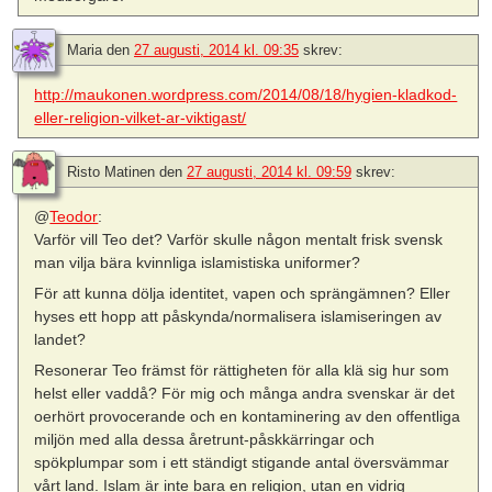
Maria
den
27 augusti, 2014 kl. 09:35
skrev:
http://maukonen.wordpress.com/2014/08/18/hygien-kladkod-
eller-religion-vilket-ar-viktigast/
Risto Matinen
den
27 augusti, 2014 kl. 09:59
skrev:
@
Teodor
:
Varför vill Teo det? Varför skulle någon mentalt frisk svensk
man vilja bära kvinnliga islamistiska uniformer?
För att kunna dölja identitet, vapen och sprängämnen? Eller
hyses ett hopp att påskynda/normalisera islamiseringen av
landet?
Resonerar Teo främst för rättigheten för alla klä sig hur som
helst eller vaddå? För mig och många andra svenskar är det
oerhört provocerande och en kontaminering av den offentliga
miljön med alla dessa åretrunt-påskkärringar och
spökplumpar som i ett ständigt stigande antal översvämmar
vårt land. Islam är inte bara en religion, utan en vidrig