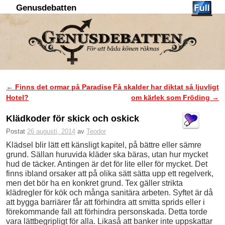
Genusdebatten
Hoppa till huvudinnehåll
Hoppa till sekundärt innehåll
←
Finns det ormar på Paradise
Få skalder har diktat så ljuvligt
Inläggsnavigering
Hotel?
om kärlek som Fröding
→
Klädkoder för skick och oskick
Postat
26 augusti, 2014
av
Teodor
Klädsel blir lätt ett känsligt kapitel, på bättre eller sämre
grund. Sällan huruvida kläder ska bäras, utan hur mycket
hud de täcker. Antingen är det för lite eller för mycket. Det
finns ibland orsaker att på olika sätt sätta upp ett regelverk,
men det bör ha en konkret grund. Tex gäller strikta
klädregler för kök och många sanitära arbeten. Syftet är då
att bygga barriärer får att förhindra att smitta sprids eller i
förekommande fall att förhindra personskada. Detta torde
vara lättbegripligt för alla. Likaså att banker inte uppskattar