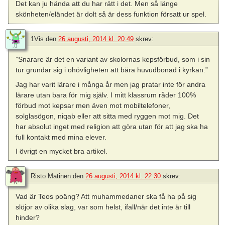
Det kan ju hända att du har rätt i det. Men så länge
skönheten/eländet är dolt så är dess funktion försatt ur spel.
1Vis
den
26 augusti, 2014 kl. 20:49
skrev:
”Snarare är det en variant av skolornas kepsförbud, som i sin
tur grundar sig i ohövligheten att bära huvudbonad i kyrkan.”
Jag har varit lärare i många år men jag pratar inte för andra
lärare utan bara för mig själv. I mitt klassrum råder 100%
förbud mot kepsar men även mot mobiltelefoner,
solglasögon, niqab eller att sitta med ryggen mot mig. Det
har absolut inget med religion att göra utan för att jag ska ha
full kontakt med mina elever.
I övrigt en mycket bra artikel.
Risto Matinen
den
26 augusti, 2014 kl. 22:30
skrev:
Vad är Teos poäng? Att muhammedaner ska få ha på sig
slöjor av olika slag, var som helst, ifall/när det inte är till
hinder?