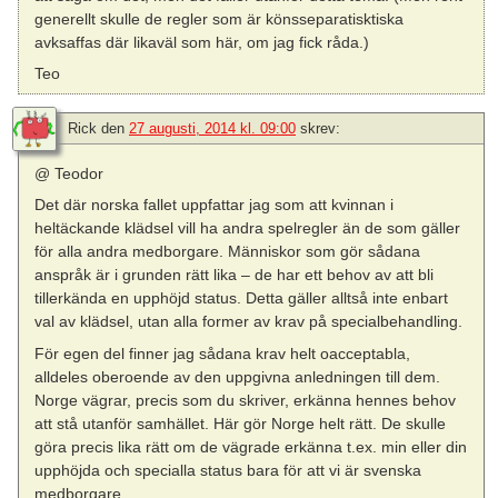
generellt skulle de regler som är könsseparatisktiska
avksaffas där likaväl som här, om jag fick råda.)
Teo
Rick
den
27 augusti, 2014 kl. 09:00
skrev:
@ Teodor
Det där norska fallet uppfattar jag som att kvinnan i
heltäckande klädsel vill ha andra spelregler än de som gäller
för alla andra medborgare. Människor som gör sådana
anspråk är i grunden rätt lika – de har ett behov av att bli
tillerkända en upphöjd status. Detta gäller alltså inte enbart
val av klädsel, utan alla former av krav på specialbehandling.
För egen del finner jag sådana krav helt oacceptabla,
alldeles oberoende av den uppgivna anledningen till dem.
Norge vägrar, precis som du skriver, erkänna hennes behov
att stå utanför samhället. Här gör Norge helt rätt. De skulle
göra precis lika rätt om de vägrade erkänna t.ex. min eller din
upphöjda och specialla status bara för att vi är svenska
medborgare.