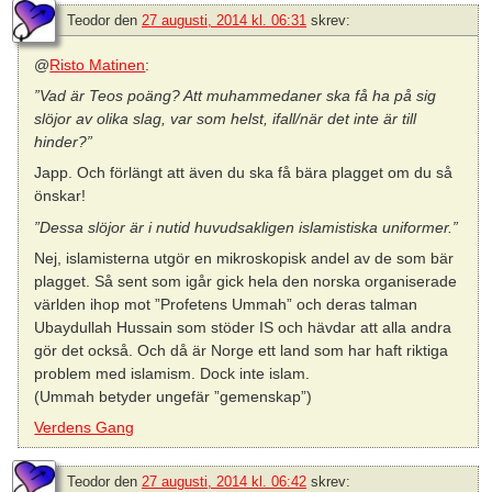
Teodor
den
27 augusti, 2014 kl. 06:31
skrev:
@
Risto Matinen
:
”Vad är Teos poäng? Att muhammedaner ska få ha på sig
slöjor av olika slag, var som helst, ifall/när det inte är till
hinder?”
Japp. Och förlängt att även du ska få bära plagget om du så
önskar!
”Dessa slöjor är i nutid huvudsakligen islamistiska uniformer.”
Nej, islamisterna utgör en mikroskopisk andel av de som bär
plagget. Så sent som igår gick hela den norska organiserade
världen ihop mot ”Profetens Ummah” och deras talman
Ubaydullah Hussain som stöder IS och hävdar att alla andra
gör det också. Och då är Norge ett land som har haft riktiga
problem med islamism. Dock inte islam.
(Ummah betyder ungefär ”gemenskap”)
Verdens Gang
Teodor
den
27 augusti, 2014 kl. 06:42
skrev: