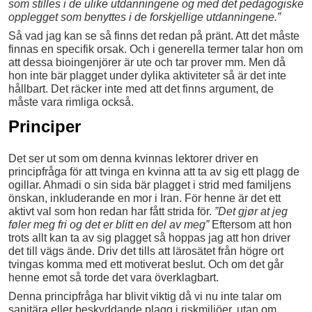
som stilles i de ulike utdanningene og med det pedagogiske
opplegget som benyttes i de forskjellige utdanningene.”
Så vad jag kan se så finns det redan på pränt. Att det måste
finnas en specifik orsak. Och i generella termer talar hon om
att dessa bioingenjörer är ute och tar prover mm. Men då
hon inte bär plagget under dylika aktiviteter så är det inte
hållbart. Det räcker inte med att det finns argument, de
måste vara rimliga också.
Principer
Det ser ut som om denna kvinnas lektorer driver en
principfråga för att tvinga en kvinna att ta av sig ett plagg de
ogillar. Ahmadi o sin sida bär plagget i strid med familjens
önskan, inkluderande en mor i Iran. För henne är det ett
aktivt val som hon redan har fått strida för.
”Det gjør at jeg
føler meg fri og det er blitt en del av meg”
Eftersom att hon
trots allt kan ta av sig plagget så hoppas jag att hon driver
det till vägs ände. Driv det tills att lärosätet från högre ort
tvingas komma med ett motiverat beslut. Och om det går
henne emot så torde det vara överklagbart.
Denna principfråga har blivit viktig då vi nu inte talar om
sanitära eller beskyddande plagg i riskmiljöer, utan om