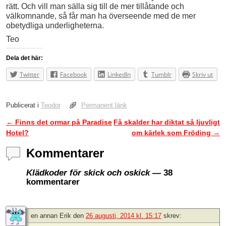
rätt. Och vill man sälla sig till de mer tillåtande och
välkomnande, så får man ha överseende med de mer
obetydliga underligheterna.
Teo
Dela det här:
Twitter
Facebook
LinkedIn
Tumblr
Skriv ut
Publicerat i
Teodor
Permanent länk
←
Finns det ormar på Paradise
Få skalder har diktat så ljuvligt
Inläggsnavigering
Hotel?
om kärlek som Fröding
→
Kommentarer
Klädkoder för skick och oskick
— 38
kommentarer
en annan Erik
den
26 augusti, 2014 kl. 15:17
skrev: