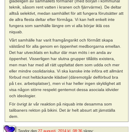
gladeligen av samhällets förmåner (med början i kommunal
teknik, såsom rent vatten i kranen och fjärrvärme). De deltar
alltså selektivt, medan samhället för att fungera förutsätter att
de allra flesta deltar efter förmåga. Vi kan helt enkelt inte
fungera som samhälle längre om vi alla börjar iklä oss
niquab.
Vårt samhälle har varit framgångsrikt och förmått skapa
välstånd för alla genom en öppenhet medborgarna emellan.
Det har utvecklats en kultur där man möts i en anda av
öppenhet. Visserligen har slutna grupper tillåtits existera,
men man har med all rätt uppfattat dem som udda och mer
eller mindre osolidariska. Vi ska kanske inte införa ett allmänt
förbud mot heltäckande klädsel (däremotgår delförbud bra
på t.ex. arbetsplatser), men vi har heller ingen skyldighet att
visa någon större respekt gentemot dessa asociala idivider
och ideologier.
För övrigt är vår reaktion på niquab inte desamma som
talibaners rekton på bikini. Det är helt absurt att jämställa
dem.
Teodor
den
27 augusti, 2014 kl. 08:36
skrev: