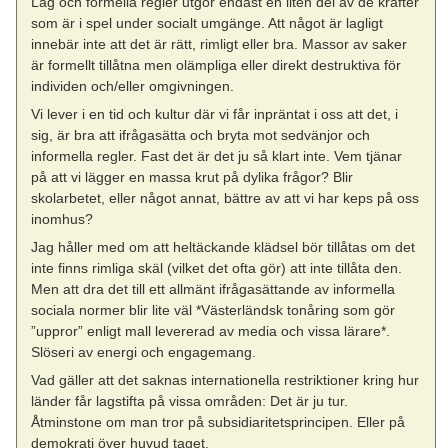
Lag och formella regler utgör endast en liten del av de krafter
som är i spel under socialt umgänge. Att något är lagligt
innebär inte att det är rätt, rimligt eller bra. Massor av saker
är formellt tillåtna men olämpliga eller direkt destruktiva för
individen och/eller omgivningen.
Vi lever i en tid och kultur där vi får inpräntat i oss att det, i
sig, är bra att ifrågasätta och bryta mot sedvänjor och
informella regler. Fast det är det ju så klart inte. Vem tjänar
på att vi lägger en massa krut på dylika frågor? Blir
skolarbetet, eller något annat, bättre av att vi har keps på oss
inomhus?
Jag håller med om att heltäckande klädsel bör tillåtas om det
inte finns rimliga skäl (vilket det ofta gör) att inte tillåta den.
Men att dra det till ett allmänt ifrågasättande av informella
sociala normer blir lite väl *Västerländsk tonåring som gör
”uppror” enligt mall levererad av media och vissa lärare*.
Slöseri av energi och engagemang.
Vad gäller att det saknas internationella restriktioner kring hur
länder får lagstifta på vissa områden: Det är ju tur.
Åtminstone om man tror på subsidiaritetsprincipen. Eller på
demokrati över huvud taget.