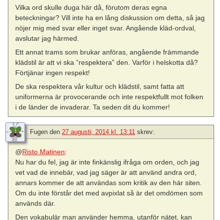
Vilka ord skulle duga här då, förutom deras egna
beteckningar? Vill inte ha en lång diskussion om detta, så jag
nöjer mig med svar eller inget svar. Angående kläd-ordval,
avslutar jag härmed.
Ett annat trams som brukar anföras, angående främmande
klädstil är att vi ska ”respektera” den. Varför i helskotta då?
Förtjänar ingen respekt!
De ska respektera vår kultur och klädstil, samt fatta att
uniformerna är provocerande och inte respektfullt mot folken
i de länder de invaderar. Ta seden dit du kommer!
Fugen
den
27 augusti, 2014 kl. 13:11
skrev:
@
Risto Matinen
:
Nu har du fel, jag är inte finkänslig ifråga om orden, och jag
vet vad de innebär, vad jag säger är att använd andra ord,
annars kommer de att användas som kritik av den här siten.
Om du inte förstår det med avpixlat så är det omdömen som
används där.
Den vokabulär man använder hemma, utanför nätet, kan