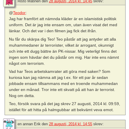
Risto Matinen
den
28 augusti, 2014 kl. 14:45
skrev:
@
Teodor
:
Jag har framfört att nämnda kläder är en islamistisk politisk
uniform. Det är jag inte ensam om, utan även visat det med
länkar. Och det var i den filmen jag fick det ifrån.
Nu får du skärpa dig Teo! Teo påstår att jag antyder att alla
muhammedaner är terrorister, vilket är arrogant, okunnigt
och inte ett dugg bättre än PK-nissar. Mig veterligt finns det
ingen som hävdar det du påstår om mig. Har inte ens nämnt
något om terrorism.
Vad har Teos arbetskamrater att göra med saken? Som
kuriosa kan jag nämna att jag t.ex. för ett par år sedan
jobbade ensam tillsammans med en troende muhammedan
under en månad. Tror inte ett skvatt på att han är terrorist.
Nog om detta.
Teo, försök svara på det jag skrev 27 augusti, 2014 kl. 09:59,
istället för att hitta på halmgubbar att bekvämt veva emot.
en annan Erik
den
28 augusti, 2014 kl. 14:55
skrev: