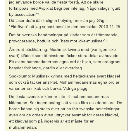
jag använde borde väl de flesta förstå. Att de skulle
förknippas med Avpixlat begriper inte jag. Någon slags ”guilt
by association”?
Då läser du/ni där troligen betydligt mer än jag. Såg i
”Eldräven” att jag senast besökte den hemsidan 2013-11-25.
Det är svenska benämningar på kläder som är främmande,
provocerande, hotfulla och ”hets mot icke-muslimer”:
Åretrunt-påskkärring: Muslimsk kvinna med (vanligen icke-
svart) klädsel som åtminstone täcker stora delar av huvudet.
Ett av muhammedanernas egna ord är hijab, som ordagrant
betyder förhänge, gardin eller överdrag.
Spökplump: Muslimsk kvinna med heltäckande svart klädsel
som också täcker ansiktet. Muhammedanernas egna ord är
varianterna nikab och burka. Vidriga plagg!
De flesta svenskar känner inte till muhammedanernas
klädnamn. Ser ingen poäng i att vi ska lära oss deras ord. De
borde känna sig stolta över att ha fått svenska beteckningar,
även om de orden även uttrycker avsmak för deras klädval,
ett klädval som på inget vis är ett måste för en
muhammedan.