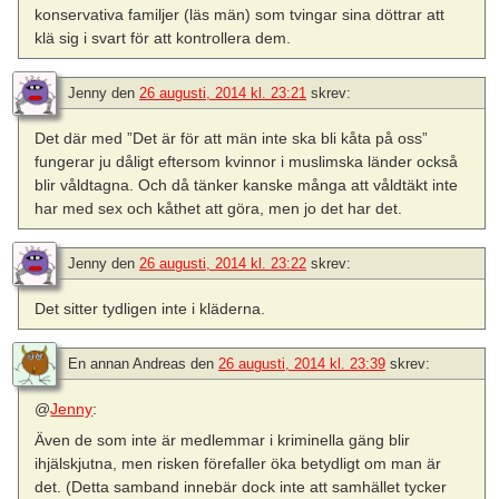
konservativa familjer (läs män) som tvingar sina döttrar att
klä sig i svart för att kontrollera dem.
Jenny
den
26 augusti, 2014 kl. 23:21
skrev:
Det där med ”Det är för att män inte ska bli kåta på oss”
fungerar ju dåligt eftersom kvinnor i muslimska länder också
blir våldtagna. Och då tänker kanske många att våldtäkt inte
har med sex och kåthet att göra, men jo det har det.
Jenny
den
26 augusti, 2014 kl. 23:22
skrev:
Det sitter tydligen inte i kläderna.
En annan Andreas
den
26 augusti, 2014 kl. 23:39
skrev:
@
Jenny
:
Även de som inte är medlemmar i kriminella gäng blir
ihjälskjutna, men risken förefaller öka betydligt om man är
det. (Detta samband innebär dock inte att samhället tycker