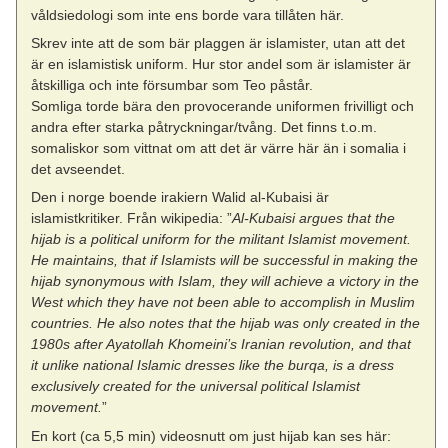
våldsiedologi som inte ens borde vara tillåten här.
Skrev inte att de som bär plaggen är islamister, utan att det
är en islamistisk uniform. Hur stor andel som är islamister är
åtskilliga och inte försumbar som Teo påstår.
Somliga torde bära den provocerande uniformen frivilligt och
andra efter starka påtryckningar/tvång. Det finns t.o.m.
somaliskor som vittnat om att det är värre här än i somalia i
det avseendet.
Den i norge boende irakiern Walid al-Kubaisi är
islamistkritiker. Från wikipedia: ”
Al-Kubaisi argues that the
hijab is a political uniform for the militant Islamist movement.
He maintains, that if Islamists will be successful in making the
hijab synonymous with Islam, they will achieve a victory in the
West which they have not been able to accomplish in Muslim
countries. He also notes that the hijab was only created in the
1980s after Ayatollah Khomeini’s Iranian revolution, and that
it unlike national Islamic dresses like the burqa, is a dress
exclusively created for the universal political Islamist
movement.
”
En kort (ca 5,5 min) videosnutt om just hijab kan ses här: