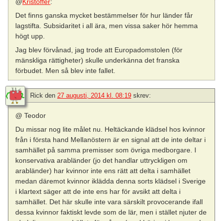
@
Kristoffer
:
Det finns ganska mycket bestämmelser för hur länder får
lagstifta. Subsidaritet i all ära, men vissa saker hör hemma
högt upp.
Jag blev förvånad, jag trode att Europadomstolen (för
mänskliga rättigheter) skulle underkänna det franska
förbudet. Men så blev inte fallet.
Rick
den
27 augusti, 2014 kl. 08:19
skrev:
@ Teodor
Du missar nog lite målet nu. Heltäckande klädsel hos kvinnor
från i första hand Mellanöstern är en signal att de inte deltar i
samhället på samma premisser som övriga medborgare. I
konservativa arabländer (jo det handlar uttryckligen om
arabländer) har kvinnor inte ens rätt att delta i samhället
medan däremot kvinnor iklädda denna sorts klädsel i Sverige
i klartext säger att de inte ens har för avsikt att delta i
samhället. Det här skulle inte vara särskilt provocerande ifall
dessa kvinnor faktiskt levde som de lär, men i stället njuter de