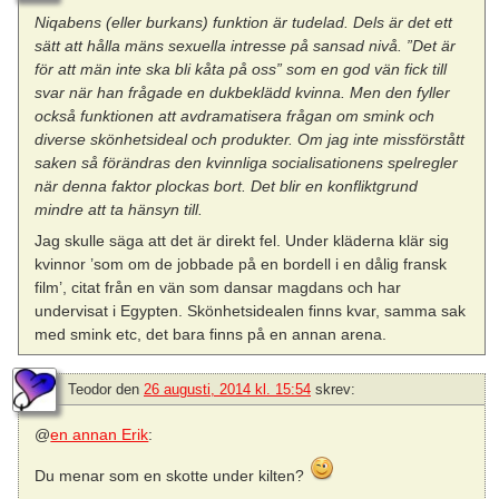
Niqabens (eller burkans) funktion är tudelad. Dels är det ett
sätt att hålla mäns sexuella intresse på sansad nivå. ”Det är
för att män inte ska bli kåta på oss” som en god vän fick till
svar när han frågade en dukbeklädd kvinna. Men den fyller
också funktionen att avdramatisera frågan om smink och
diverse skönhetsideal och produkter. Om jag inte missförstått
saken så förändras den kvinnliga socialisationens spelregler
när denna faktor plockas bort. Det blir en konfliktgrund
mindre att ta hänsyn till.
Jag skulle säga att det är direkt fel. Under kläderna klär sig
kvinnor ’som om de jobbade på en bordell i en dålig fransk
film’, citat från en vän som dansar magdans och har
undervisat i Egypten. Skönhetsidealen finns kvar, samma sak
med smink etc, det bara finns på en annan arena.
Teodor
den
26 augusti, 2014 kl. 15:54
skrev:
@
en annan Erik
:
Du menar som en skotte under kilten?