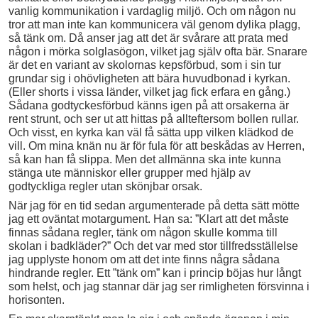
vanlig kommunikation i vardaglig miljö. Och om någon nu
tror att man inte kan kommunicera väl genom dylika plagg,
så tänk om. Då anser jag att det är svårare att prata med
någon i mörka solglasögon, vilket jag själv ofta bär. Snarare
är det en variant av skolornas kepsförbud, som i sin tur
grundar sig i ohövligheten att bära huvudbonad i kyrkan.
(Eller shorts i vissa länder, vilket jag fick erfara en gång.)
Sådana godtyckesförbud känns igen på att orsakerna är
rent strunt, och ser ut att hittas på allteftersom bollen rullar.
Och visst, en kyrka kan väl få sätta upp vilken klädkod de
vill. Om mina knän nu är för fula för att beskådas av Herren,
så kan han få slippa. Men det allmänna ska inte kunna
stänga ute människor eller grupper med hjälp av
godtyckliga regler utan skönjbar orsak.
När jag för en tid sedan argumenterade på detta sätt mötte
jag ett oväntat motargument. Han sa: ”Klart att det måste
finnas sådana regler, tänk om någon skulle komma till
skolan i badkläder?” Och det var med stor tillfredsställelse
jag upplyste honom om att det inte finns några sådana
hindrande regler. Ett ”tänk om” kan i princip böjas hur långt
som helst, och jag stannar där jag ser rimligheten försvinna i
horisonten.