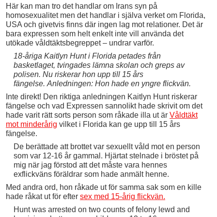
Här kan man tro det handlar om Irans syn på
homosexualitet men det handlar i själva verket om Florida,
USA och givetvis finns där ingen lag mot relationer. Det är
bara expressen som helt enkelt inte vill använda det
utökade våldtäktsbegreppet – undrar varför.
18-åriga Kaitlyn Hunt i Florida petades från
basketlaget, tvingades lämna skolan och greps av
polisen. Nu riskerar hon upp till 15 års
fängelse. Anledningen: Hon hade en yngre flickvän.
Inte direkt! Den riktiga anledningen Kaitlyn Hunt riskerar
fängelse och vad Expressen sannolikt hade skrivit om det
hade varit rätt sorts person som råkade illa ut är
Våldtäkt
mot minderårig
vilket i Florida kan ge upp till 15 års
fängelse.
De berättade att brottet var sexuellt våld mot en person
som var 12-16 år gammal. Hjärtat stelnade i bröstet på
mig när jag förstod att det måste vara hennes
exflickväns föräldrar som hade anmält henne.
Med andra ord, hon råkade ut för samma sak som en kille
hade råkat ut för efter
sex med 15-årig flickvän.
Hunt was arrested on two counts of felony lewd and