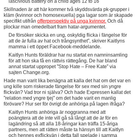
lascivious battery on a child ages 12 to 16
Skillnaden är att här kommer två skyddsvärda pk-grupper i
kläm (kvinnor och homosexuella) pga lagar som är skapade
specifikt utifrån
offerperspektiv på unga kvinnor.
Och då
plockar man omedelbart fram hatar-argumentet.
De försöker skicka en ung, oskyldig flicka i fängelse för
att de är fulla av hat och trångsynthet”, skriver Kaitlyns
mamma i ett öppet Facebook-meddelande.
Kaitlyn Hunts föräldrar har nu startat en namninsamling
för att hon ska få en rättvis rättegång. De har bland
annat startat uppropet ”Stop Hate – Free Kate” via
sajten Change.org.
Hade man varit lika benägna att kalla det hat om det var en
ung kille som riskerade fängelse för sex med sin yngre
flickvän? Vad tror ni själva? Och hade Expressen kallat det
”relation med yngre tjej” om det hade varit en manlig
förövare? Hur ser för övrigt de anhöriga på lagen ifråga?
Kaitlyn Hunts anhöriga är noggranna med att
poängtera att de inte vill gå så långt att de är för en
lagändring så att alla 18-åringar kan träffa 15-åriga
partners, men att rätten måste ta hänsyn till att Kaitlyn
och hennes exflickvän i detta fall spelade i samma