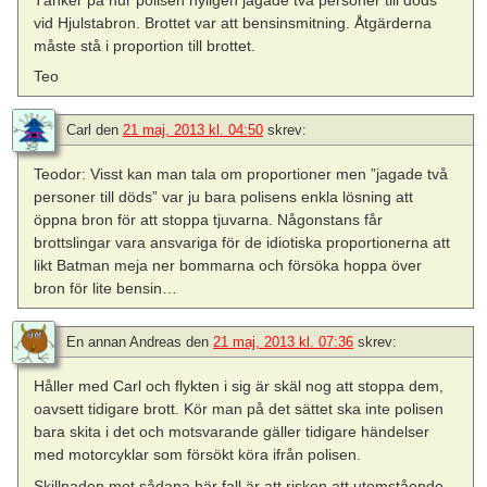
vid Hjulstabron. Brottet var att bensinsmitning. Åtgärderna
måste stå i proportion till brottet.
Teo
Carl
den
21 maj, 2013 kl. 04:50
skrev:
Teodor: Visst kan man tala om proportioner men ”jagade två
personer till döds” var ju bara polisens enkla lösning att
öppna bron för att stoppa tjuvarna. Någonstans får
brottslingar vara ansvariga för de idiotiska proportionerna att
likt Batman meja ner bommarna och försöka hoppa över
bron för lite bensin…
En annan Andreas
den
21 maj, 2013 kl. 07:36
skrev:
Håller med Carl och flykten i sig är skäl nog att stoppa dem,
oavsett tidigare brott. Kör man på det sättet ska inte polisen
bara skita i det och motsvarande gäller tidigare händelser
med motorcyklar som försökt köra ifrån polisen.
Skillnaden mot sådana här fall är att risken att utomstående