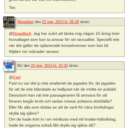
Teo
Respelion
den
22 maj, 2013 kl. 06:28
skrev:
@
Dreadlock
: Jag har svårt att tänka mig någon 15-åring över
huvudtaget som kan ta ansvar för sin sexualitet. Speciellt inte
när det gäller de oplanerade konsekvenser som kan bli
följden nio månader senare.
MJ
den
22 maj, 2013 kl. 15:20
skrev:
@
Carl
:
Fast nu var det ju inte snatteriet de jagades för, de jagades
för att de inte bländade av helljuset när de mötte en polisbil.
Dessutom kan väl inte passageraren få ansvara för att
föraren begår brott och sedan missar polisens dödsfälla?
Eller får alla som dödas av att de varit för nära brottslingar
skylla sig själva?
Om de hade kört in i en minibuss med ett knatte-fotbollslag,
hade de ungarna också fått skylla sig själva då?