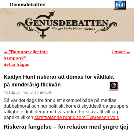
Genusdebatten
Hoppa till huvudinnehåll
Hoppa till sekundärt innehåll
←
”Barnporr eller inte
Utrivet
→
Inläggsnavigering
barnporr?”
det
är frågan
Kaitlyn Hunt riskerar att dömas för våldtäkt
på minderårig flickvän
Postat
20 maj, 2013
av
Erik
Så var det dags för ännu ett exempel både på medias
dubbelmoral och hur politiskt korrekt skyddsvärda gruppers
rättigheter kolliderar med varandra. Först av allt vill jag
påpeka vilken
skrettretande rubrik som Expressen valt.
Riskerar fängelse – för relation med yngre tjej