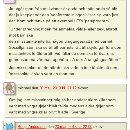
Ja utgår man från att kvinnor är goda och män onda så blir
det ju knepigt när den ’vanföreställningen’ visar sig vara just
det. Kom och tänka på ett exempel i F!’s ’partiprogram’.
”Under utredningstiden för anmälda vålds- eller sexualbrott
mot barn ska
den misstänkte inte ha någon umgängesrätt med barnet.
Socialtjänsten ska se till att barnets rätt till skydd går före den
misstänktes föräldrarätt. Vid fällande dom ska förövarens
gemensamma vårdnad upphöra, så också umgängesrätten.”
Jag misstänker att de när de skrev detta inte tänkte att den
’misstänkte’ är/kan vara en mamma.
michael
den
20 maj, 2013 kl. 21:12
skrev:
Om jag inte missminner mig så har endast äldre killar som
varit med yngre tjejer blivit fällda medans äldre tjejer som
varit med yngre killar blivit friade i Sverige.
Bengt Andersson
den
20 maj, 2013 kl. 22:00
skrev: