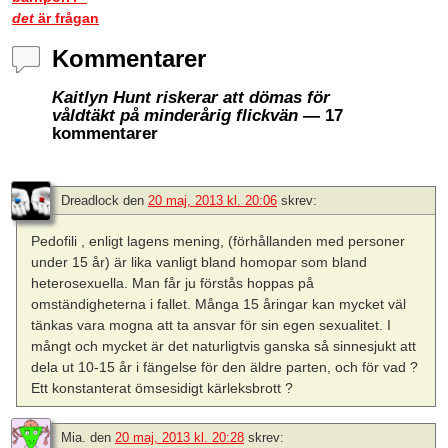
det
är frågan
Kommentarer
Kaitlyn Hunt riskerar att dömas för
våldtäkt på minderårig flickvän
— 17
kommentarer
Dreadlock
den
20 maj, 2013 kl. 20:06
skrev:
Pedofili , enligt lagens mening, (förhållanden med personer
under 15 år) är lika vanligt bland homopar som bland
heterosexuella. Man får ju förstås hoppas på
omständigheterna i fallet. Många 15 åringar kan mycket väl
tänkas vara mogna att ta ansvar för sin egen sexualitet. I
mångt och mycket är det naturligtvis ganska så sinnesjukt att
dela ut 10-15 år i fängelse för den äldre parten, och för vad ?
Ett konstanterat ömsesidigt kärleksbrott ?
Mia.
den
20 maj, 2013 kl. 20:28
skrev: