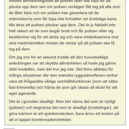
mindre anmärkningsvärt att polisen låter folk löpa för att
plocka upp dem sen om polisen verkligen fått tag på alla som
de låter löpa och om polisen kan garantera att de
människorna som får löpa inte fortsätter sin brottsliga bana
tills dess att polisen plockar upp dem. Det är ju faktiskt inte
helt säkert att de som begår brott och får polisen efter sig
bestämmer sig för att sköta sig och vara omtänksamma mot
sina medmänniskor medan de väntar på att polisen ska få
tag på dem.
Om jag ens för en sekund trodde att den huvudsakliga
anledningen var att skydda allmänheten så hade jag gärna
stött modellen, men det tror jag inte. Det finns alldeles för
många situationer där den svenska ryggradsreflexen verkar
vara att ifrågasätta viktiga samhällsfunktioner (som att sätta
fast kriminella) och frånta de som gör skada all skuld för sitt
eget agerande.
Det är i grunden skadligt. Man bör värna det som är nyttigt
(polisen) och begränsa det som är skadligt (brottslingar), att
göra tvärtom är ett sjukdomstecken, bara ännu ett tecken på
att vi tappat överlevnadsinstinkten.