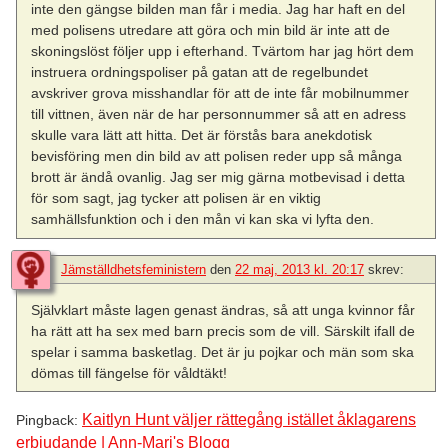
inte den gängse bilden man får i media. Jag har haft en del
med polisens utredare att göra och min bild är inte att de
skoningslöst följer upp i efterhand. Tvärtom har jag hört dem
instruera ordningspoliser på gatan att de regelbundet
avskriver grova misshandlar för att de inte får mobilnummer
till vittnen, även när de har personnummer så att en adress
skulle vara lätt att hitta. Det är förstås bara anekdotisk
bevisföring men din bild av att polisen reder upp så många
brott är ändå ovanlig. Jag ser mig gärna motbevisad i detta
för som sagt, jag tycker att polisen är en viktig
samhällsfunktion och i den mån vi kan ska vi lyfta den.
Jämställdhetsfeministern
den
22 maj, 2013 kl. 20:17
skrev:
Självklart måste lagen genast ändras, så att unga kvinnor får
ha rätt att ha sex med barn precis som de vill. Särskilt ifall de
spelar i samma basketlag. Det är ju pojkar och män som ska
dömas till fängelse för våldtäkt!
Kaitlyn Hunt väljer rättegång istället åklagarens
Pingback:
erbjudande | Ann-Mari's Blogg