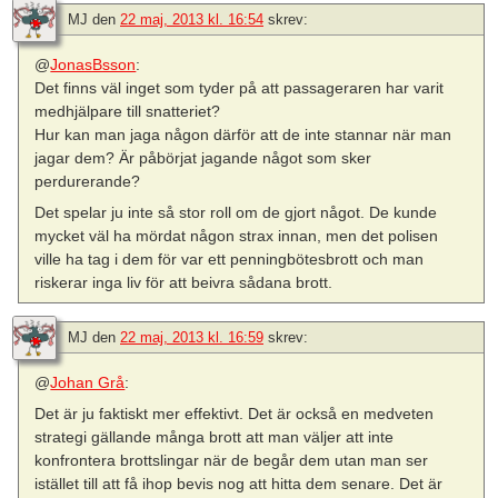
MJ
den
22 maj, 2013 kl. 16:54
skrev:
@
JonasBsson
:
Det finns väl inget som tyder på att passageraren har varit
medhjälpare till snatteriet?
Hur kan man jaga någon därför att de inte stannar när man
jagar dem? Är påbörjat jagande något som sker
perdurerande?
Det spelar ju inte så stor roll om de gjort något. De kunde
mycket väl ha mördat någon strax innan, men det polisen
ville ha tag i dem för var ett penningbötesbrott och man
riskerar inga liv för att beivra sådana brott.
MJ
den
22 maj, 2013 kl. 16:59
skrev:
@
Johan Grå
:
Det är ju faktiskt mer effektivt. Det är också en medveten
strategi gällande många brott att man väljer att inte
konfrontera brottslingar när de begår dem utan man ser
istället till att få ihop bevis nog att hitta dem senare. Det är