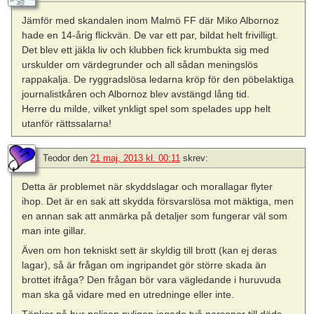
Jämför med skandalen inom Malmö FF där Miko Albornoz
hade en 14-årig flickvän. De var ett par, bildat helt frivilligt.
Det blev ett jäkla liv och klubben fick krumbukta sig med
urskulder om värdegrunder och all sådan meningslös
rappakalja. De ryggradslösa ledarna kröp för den pöbelaktiga
journalistkåren och Albornoz blev avstängd lång tid.
Herre du milde, vilket ynkligt spel som spelades upp helt
utanför rättssalarna!
Teodor
den
21 maj, 2013 kl. 00:11
skrev:
Detta är problemet när skyddslagar och morallagar flyter
ihop. Det är en sak att skydda försvarslösa mot mäktiga, men
en annan sak att anmärka på detaljer som fungerar väl som
man inte gillar.
Även om hon tekniskt sett är skyldig till brott (kan ej deras
lagar), så är frågan om ingripandet gör större skada än
brottet ifråga? Den frågan bör vara vägledande i huruvuda
man ska gå vidare med en utredninge eller inte.
Tänker på hur polisen nyligen jagade två personer till döds