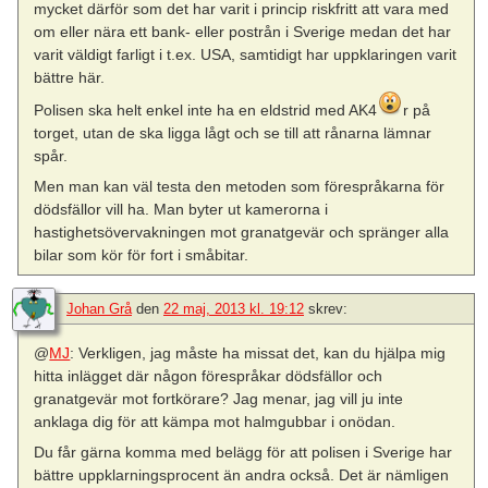
mycket därför som det har varit i princip riskfritt att vara med
om eller nära ett bank- eller postrån i Sverige medan det har
varit väldigt farligt i t.ex. USA, samtidigt har uppklaringen varit
bättre här.
Polisen ska helt enkel inte ha en eldstrid med AK4
r på
torget, utan de ska ligga lågt och se till att rånarna lämnar
spår.
Men man kan väl testa den metoden som förespråkarna för
dödsfällor vill ha. Man byter ut kamerorna i
hastighetsövervakningen mot granatgevär och spränger alla
bilar som kör för fort i småbitar.
Johan Grå
den
22 maj, 2013 kl. 19:12
skrev:
@
MJ
: Verkligen, jag måste ha missat det, kan du hjälpa mig
hitta inlägget där någon förespråkar dödsfällor och
granatgevär mot fortkörare? Jag menar, jag vill ju inte
anklaga dig för att kämpa mot halmgubbar i onödan.
Du får gärna komma med belägg för att polisen i Sverige har
bättre uppklarningsprocent än andra också. Det är nämligen