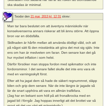
ska skadas är minimal.
Teodor
den
21 maj, 2013 kl. 12:31
skrev:
Man tar bara beslutet om att äventyra människoliv när
konsekvenserna annars riskerar att bli ännu större. Att öppna
bron var en dödsfälla.
Skillnaden är hårfin mellan att använda dödligt våld, och att
på något sätt få den misstänkta att göra det mot sig själv. Inte
ens om han är medveten om faran. Den senare kan det gå
hur mycket inflation i som helst.
Därför försöker man stoppa fordon med spikmattor och inte
fordonsminor. I det senare fallet skulle det inte ens vara ok
med en varningsskylt först.
Efter att ha jagat dem så hade de säkert regnummret, släpp
bilen och grip dem senare. När de inte längre är jagade så
lär de snart upphöra att vara en allmän trafikfara.
(Jag har en bekant som höll på att fronalkrocka med en
jagad bil i förrgår. Jag hoppas innerligt att det brottet var så
grovt att det var värt ett människoliv.)