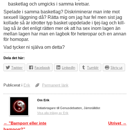
basketlag och umgicks i samma kretsar.
Spelade i samma basketlag? Diskriminerar man inte mot
sexuell läggning då? Rätta mig om jag har fel men sist jag
kollade så är idrotter typ basket uppdelade i tjej-lag och kill-
lag så är det enligt rätten mer ok att ha sex inom lagen än
mellan lagen har man en lagbok för heteropar och en annan
för homopar.
Vad tycker ni själva om detta?
Dela det här:
Twitter
Facebook
LinkedIn
Tumblr
Skriv ut
Publicerat i
Erik
Permanent länk
Om Erik
Initiativtagare till Genusdebatten, Jämställdist
Visa alla inlägg av Erik
←
”Barnporr eller inte
Utrivet
→
Inläggsnavigering
barnporr?”