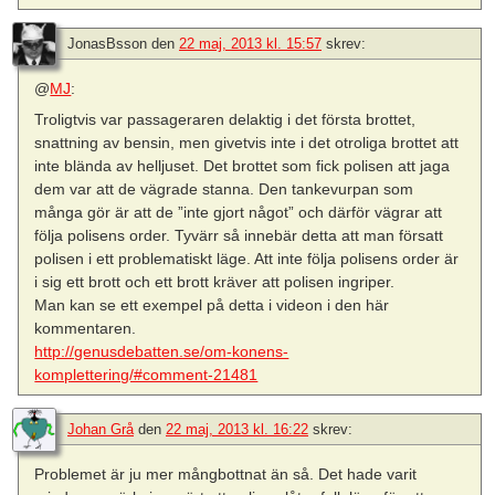
JonasBsson
den
22 maj, 2013 kl. 15:57
skrev:
@
MJ
:
Troligtvis var passageraren delaktig i det första brottet,
snattning av bensin, men givetvis inte i det otroliga brottet att
inte blända av helljuset. Det brottet som fick polisen att jaga
dem var att de vägrade stanna. Den tankevurpan som
många gör är att de ”inte gjort något” och därför vägrar att
följa polisens order. Tyvärr så innebär detta att man försatt
polisen i ett problematiskt läge. Att inte följa polisens order är
i sig ett brott och ett brott kräver att polisen ingriper.
Man kan se ett exempel på detta i videon i den här
kommentaren.
http://genusdebatten.se/om-konens-
komplettering/#comment-21481
Johan Grå
den
22 maj, 2013 kl. 16:22
skrev:
Problemet är ju mer mångbottnat än så. Det hade varit