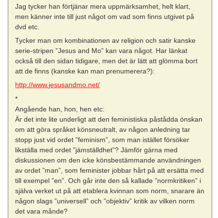
Jag tycker han förtjänar mera uppmärksamhet, helt klart,
men känner inte till just något om vad som finns utgivet på
dvd etc.
Tycker man om kombinationen av religion och satir kanske
serie-stripen ”Jesus and Mo” kan vara något. Har länkat
också till den sidan tidigare, men det är lätt att glömma bort
att de finns (kanske kan man prenumerera?):
http://www.jesusandmo.net/
*
Angående han, hon, hen etc:
Är det inte lite underligt att den feministiska påstådda önskan
om att göra språket könsneutralt, av någon anledning tar
stopp just vid ordet ”feminism”, som man istället försöker
likställa med ordet ”jämställdhet”? Jämför gärna med
diskussionen om den icke könsbestämmande användningen
av ordet ”man”, som feminister jobbar hårt på att ersätta med
till exempel ”en”. Och går inte den så kallade ”normkritiken” i
själva verket ut på att etablera kvinnan som norm, snarare än
någon slags ”universell” och ”objektiv” kritik av vilken norm
det vara månde?