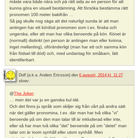
måste vara både nära och på rätt sida av en person för att
kunna göra en visuell bestämning. Att försöka bestämma rätt
pronomen 100 meter bakifrån …
Så jag skulle nog säga att det naturligt sunda är att man
antingen har ett könlöst pronomen som t.ex. finska och
ungerska, eller att man har olika beroende på kön. Könet är
(normalt) distinkt (en person är antingen man eller kvinna,
inget mellanting), oföränderligt (man har ett och samma kön
från födsel till död) och, med undantag för småbarn, lätt
identifierbart.
Dolf (a.k.a. Anders Ericsson)
den
6 augusti, 2014 kl. 11:27
skrev:
@
The Joker
:
… men det var ju en ganska kul idé.
Och det finns ju språk som skiljer sig från vårt på andra sätt
när det gäller pronomina, t.ex. där man har två olika ”vi”
beroende på om den man talar till är inkluderad eller inte,
eller så har man två olika ”det” beroende på om ”detet” man
talar om är inom synhåll eller utom synhåll. Men