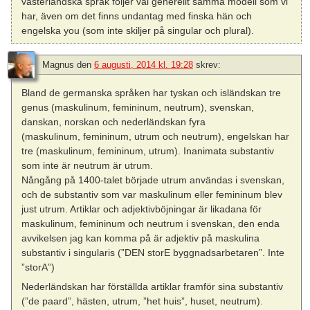
västerländska språk följer väl generellt samma modell som vi
har, även om det finns undantag med finska hän och
engelska you (som inte skiljer på singular och plural).
Magnus
den
6 augusti, 2014 kl. 19:28
skrev:
Bland de germanska språken har tyskan och isländskan tre
genus (maskulinum, femininum, neutrum), svenskan,
danskan, norskan och nederländskan fyra
(maskulinum, femininum, utrum och neutrum), engelskan har
tre (maskulinum, femininum, utrum). Inanimata substantiv
som inte är neutrum är utrum.
Nångång på 1400-talet började utrum användas i svenskan,
och de substantiv som var maskulinum eller femininum blev
just utrum. Artiklar och adjektivböjningar är likadana för
maskulinum, femininum och neutrum i svenskan, den enda
avvikelsen jag kan komma på är adjektiv på maskulina
substantiv i singularis (”DEN storE byggnadsarbetaren”. Inte
”storA”)
Nederländskan har förställda artiklar framför sina substantiv
(”de paard”, hästen, utrum, ”het huis”, huset, neutrum).