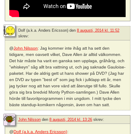
Dolf (a.k.a. Anders Ericsson)
den
8 augusti, 2014 kl. 11:52
skrev:
@
John Nilsson
: Jag kommer inte ihåg att ha sett den
tidigare, men oavsett vilket, Dave Allen är alltid välkommen.
Det här måste ha varit en ganska sen upplaga, gråhårig, och
”whiskeyn” såg allt bra vattning ut, och jag saknade Gauloise-
paketet. Har de aldrig gett ut hans shower på DVD? (Jag har
en DVD av typen ”best of” som jag fick i julklapp ett år, men
jag tycker nog att han vore värd att återutge till fullo. Skulle
göra sig bra bredvid Monty Python-samlingen.) Dave Allen
hörde till favoritprogrammen i min ungdom. I mitt tycke den
bäste standup-komikern någonsin, även om han satt.
John Nilsson
den
8 augusti, 2014 kl. 13:26
skrev:
@
Dolf (a.k.a. Anders Ericsson)
: