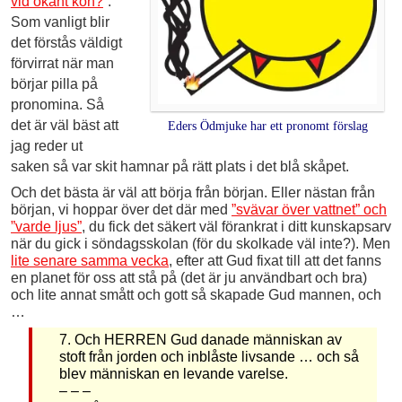
vid okänt kön?
”.
Som vanligt blir
det förstås väldigt
förvirrat när man
börjar pilla på
pronomina. Så
det är väl bäst att
Eders Ödmjuke har ett pronomt förslag
jag reder ut
saken så var skit hamnar på rätt plats i det blå skåpet.
Och det bästa är väl att börja från början. Eller nästan från
början, vi hoppar över det där med
”svävar över vattnet” och
”varde ljus”
, du fick det säkert väl förankrat i ditt kunskapsarv
när du gick i söndagsskolan (för du skolkade väl inte?). Men
lite senare samma vecka
, efter att Gud fixat till att det fanns
en planet för oss att stå på (det är ju användbart och bra)
och lite annat smått och gott så skapade Gud mannen, och
…
7. Och HERREN Gud danade människan av
stoft från jorden och inblåste livsande … och så
blev människan en levande varelse.
– – –