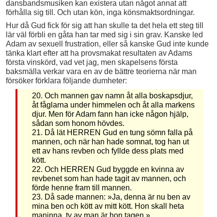
dansbands­musiken kan existera utan något annat att
förhålla sig till. Och utan kön, inga könsmaktsordningar.
Hur då Gud fick för sig att han skulle ta det hela ett steg till
lär väl förbli en gåta han tar med sig i sin grav. Kanske led
Adam av sexuell frustration, eller så kanske Gud inte kunde
tänka klart efter att ha provsmakat resultaten av Adams
första vinskörd, vad vet jag, men skapelsens första
baksmälla verkar vara en av de bättre teorierna när man
försöker förklara följande dumheter:
20. Och mannen gav namn åt alla boskapsdjur,
åt fåglarna under himmelen och åt alla markens
djur. Men för Adam fann han icke någon hjälp,
sådan som honom hövdes.
21. Då lät HERREN Gud en tung sömn falla på
mannen, och när han hade somnat, tog han ut
ett av hans revben och fyllde dess plats med
kött.
22. Och HERREN Gud byggde en kvinna av
revbenet som han hade tagit av mannen, och
förde henne fram till mannen.
23. Då sade mannen: »Ja, denna är nu ben av
mina ben och kött av mitt kött. Hon skall heta
maninna, ty av man är hon tagen.»