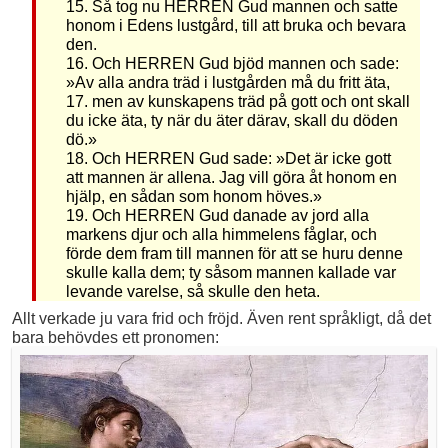
15. Så tog nu HERREN Gud mannen och satte
honom i Edens lustgård, till att bruka och bevara
den.
16. Och HERREN Gud bjöd mannen och sade:
»Av alla andra träd i lustgården må du fritt äta,
17. men av kunskapens träd på gott och ont skall
du icke äta, ty när du äter därav, skall du döden
dö.»
18. Och HERREN Gud sade: »Det är icke gott
att mannen är allena. Jag vill göra åt honom en
hjälp, en sådan som honom höves.»
19. Och HERREN Gud danade av jord alla
markens djur och alla himmelens fåglar, och
förde dem fram till mannen för att se huru denne
skulle kalla dem; ty såsom mannen kallade var
levande varelse, så skulle den heta.
Allt verkade ju vara frid och fröjd. Även rent språkligt, då det
bara behövdes ett pronomen: