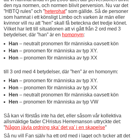
den nya normen, och normen blivit perversion. Nu var det
”HBTQ rules” och ”
heterohat
” som gällde. Så de personer
som hamnat i ett könsligt Limbo och varken är män eller
kvinnor vill nu att ”hen” skall få beteckna det tredje könet.
Vilket har lett till situationen att vi gått från 2 ord med 3
betydelser, där ”han” är en
homonym
:
Han
– neutralt pronomen för människa oavsett kön
Han
– pronomen för människa av typ XY.
Hon
– pronomen för människa av typ XX
till 3 ord med 4 betydelser, där ”hen” är en homonym:
Han
– pronomen för människa av typ XY.
Hon
– pronomen för människa av typ XX
Hen
– neutralt pronomen för människa oavsett kön
Hen
– pronomen för människa av typ VW
Så kan vi förstås inte ha det, eller såsom vår kollektiva
allsmäktige fader CHristus Herremanson uttryckte det:
”
Någon jävla ordning ska’ det va’ i en skapelse
”
Så nu vill Fan själv ha ett ord med i laget och tycker att det