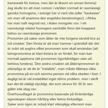
transvestit för kvinna, men det är liksom en annan femma)
Jag skulle tro att man runtom i världen normalt är rasmässigt
ganska homogena, i sverige har vi varit vita (eller ”kaukasier”
om man vill anamma den engelska benämningen), i Afrika
har man haft negroid ras, i Asien mongoler osv. I ett
rasmässigt relativt homogent samhälle finns det knappast
behov av rasmässiga pronomen.
Pronomen på saker som ålder lär inte fungera särskilt bra av
två orsaker. Den första är att man hamnar i gränsfall där det
är svårt att avgöra vilket pronomen som skall användas (att
könspronomina är klart binära är en fördel, för man kan
normalt applicera rätt pronomen ögonblickligen utan att
behöva fundera). Den andra orsaken att ålderspronomen är
olämpliga är att de är ”instabila”, man måste tillämpa olika
pronomina på en och samma person vid olika skeden i livet. I
dagligt tal är väl instabilitet inget större problem, men i skrift
kan det bli väldigt olyckligt, det som skrevs för 30 år sen
gäller inte idag osv.
Överhuvudtaget är pronomina baserade på föränderliga
egenskaper såsom hårfärg eller fetma förkastliga.
Saker som ögon är också klart olämpliga eftersom man