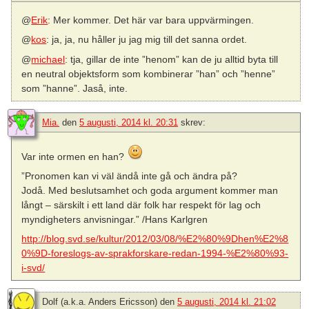
@
Erik
: Mer kommer. Det här var bara uppvärmingen.
@
kos
: ja, ja, nu håller ju jag mig till det sanna ordet.
@
michael
: tja, gillar de inte ”henom” kan de ju alltid byta till
en neutral objektsform som kombinerar ”han” och ”henne”
som ”hanne”. Jaså, inte.
Mia.
den
5 augusti, 2014 kl. 20:31
skrev:
Var inte ormen en han?
”Pronomen kan vi väl ändå inte gå och ändra på?
Jodå. Med beslutsamhet och goda argument kommer man
långt – särskilt i ett land där folk har respekt för lag och
myndigheters anvisningar.” /Hans Karlgren
http://blog.svd.se/kultur/2012/03/08/%E2%80%9Dhen%E2%8
0%9D-foreslogs-av-sprakforskare-redan-1994-%E2%80%93-
i-svd/
Dolf (a.k.a. Anders Ericsson)
den
5 augusti, 2014 kl. 21:02