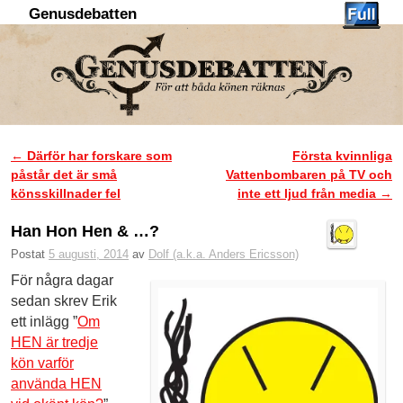
Genusdebatten
Hoppa till huvudinnehåll
Hoppa till sekundärt innehåll
←
Därför har forskare som
Första kvinnliga
Inläggsnavigering
påstår det är små
Vattenbombaren på TV och
könsskillnader fel
inte ett ljud från media
→
Han Hon Hen & …?
Postat
5 augusti, 2014
av
Dolf (a.k.a. Anders Ericsson)
För några dagar
sedan skrev Erik
ett inlägg ”
Om
HEN är tredje
kön varför
använda HEN