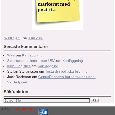
"Riktlinjer"
+ se
"Om oss"
Senaste kommentarer
Wais
om
Kartläggning
Simultaneous interpreter USA
om
Kartläggning
INVS Logistics
om
Kartläggning
Stellan Stellanssen
om
Testa din politiska bildning
Jock Rockman
om
GenusDebatten har försvunnit ner i
Värdedjupet
Sökfunktion
© 2026 -
Genusdebatten