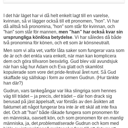
I det här läget har vi då helt enkelt lagt till en varelse,
kvinnan, så vi lägger också till ett pronomen, ”hon”. Vi har
då alltså två pronomina, ”hon” som står för kvinnan, och
”han” som står för mannen,
men ”han” har också kvar sin
ursprungliga könlösa betydelse
. Vi har således då både
två pronomina för könen, och ett som är könsneutralt.
Men som vi alla vet, varför låta saker som fungerar vara som
de är och det enkla vara enkelt, när man kan komplicera
dem och göra tillvaron besvärlig. Gud blev väl avundsjuk
när han såg hur Adam och Eva glatt och skamlöst
kopulerade som vore det pride-festival året runt. Så Gud
skaffade sig sällskap i form av ormen Gudrun. (Hur tänkte
han där?)
Gudrun, vars tankegångar var lika slingriga som hennes
väg till trädet – ja precis,
det
trädet – där hon drack sig
berusad på jäst äppelsaft, var förstås av den åsikten att
faktumet att något fungerar bra inte är ett skäl att inte fixa
det. Och att ”han” både råkade fungera som pronomen för
en människa, oavsett kön, och som pronomen för en
manlig
människa, ja, det
problematiserade
Gudrun och kom med