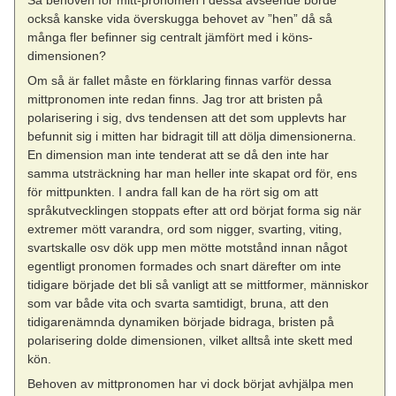
också kanske vida överskugga behovet av ”hen” då så
många fler befinner sig centralt jämfört med i köns-
dimensionen?
Om så är fallet måste en förklaring finnas varför dessa
mittpronomen inte redan finns. Jag tror att bristen på
polarisering i sig, dvs tendensen att det som upplevts har
befunnit sig i mitten har bidragit till att dölja dimensionerna.
En dimension man inte tenderat att se då den inte har
samma utsträckning har man heller inte skapat ord för, ens
för mittpunkten. I andra fall kan de ha rört sig om att
språkutvecklingen stoppats efter att ord börjat forma sig när
extremer mött varandra, ord som nigger, svarting, viting,
svartskalle osv dök upp men mötte motstånd innan något
egentligt pronomen formades och snart därefter om inte
tidigare började det bli så vanligt att se mittformer, människor
som var både vita och svarta samtidigt, bruna, att den
tidigarenämnda dynamiken började bidraga, bristen på
polarisering dolde dimensionen, vilket alltså inte skett med
kön.
Behoven av mittpronomen har vi dock börjat avhjälpa men