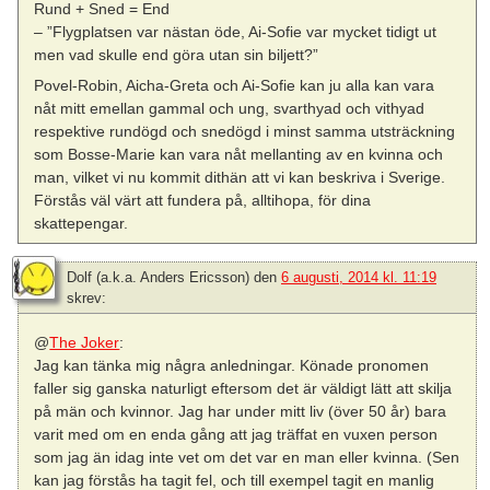
Rund + Sned = End
– ”Flygplatsen var nästan öde, Ai-Sofie var mycket tidigt ut
men vad skulle end göra utan sin biljett?”
Povel-Robin, Aicha-Greta och Ai-Sofie kan ju alla kan vara
nåt mitt emellan gammal och ung, svarthyad och vithyad
respektive rundögd och snedögd i minst samma utsträckning
som Bosse-Marie kan vara nåt mellanting av en kvinna och
man, vilket vi nu kommit dithän att vi kan beskriva i Sverige.
Förstås väl värt att fundera på, alltihopa, för dina
skattepengar.
Dolf (a.k.a. Anders Ericsson)
den
6 augusti, 2014 kl. 11:19
skrev:
@
The Joker
:
Jag kan tänka mig några anledningar. Könade pronomen
faller sig ganska naturligt eftersom det är väldigt lätt att skilja
på män och kvinnor. Jag har under mitt liv (över 50 år) bara
varit med om en enda gång att jag träffat en vuxen person
som jag än idag inte vet om det var en man eller kvinna. (Sen
kan jag förstås ha tagit fel, och till exempel tagit en manlig