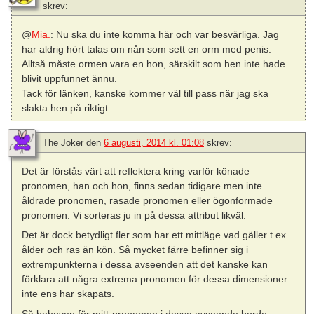
skrev:
@
Mia.
: Nu ska du inte komma här och var besvärliga. Jag
har aldrig hört talas om nån som sett en orm med penis.
Alltså måste ormen vara en hon, särskilt som hen inte hade
blivit uppfunnet ännu.
Tack för länken, kanske kommer väl till pass när jag ska
slakta hen på riktigt.
The Joker
den
6 augusti, 2014 kl. 01:08
skrev:
Det är förstås värt att reflektera kring varför könade
pronomen, han och hon, finns sedan tidigare men inte
åldrade pronomen, rasade pronomen eller ögonformade
pronomen. Vi sorteras ju in på dessa attribut likväl.
Det är dock betydligt fler som har ett mittläge vad gäller t ex
ålder och ras än kön. Så mycket färre befinner sig i
extrempunkterna i dessa avseenden att det kanske kan
förklara att några extrema pronomen för dessa dimensioner
inte ens har skapats.
Så behoven för mitt-pronomen i dessa avseende borde