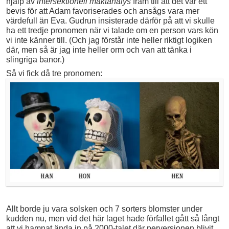
hjälp av
intersektionell maktanalys
fram till att det var ett
bevis för att Adam favoriserades och ansågs vara mer
värdefull än Eva. Gudrun insisterade därför på att vi skulle
ha ett tredje pronomen när vi talade om en person vars kön
vi inte känner till. (Och jag förstår inte heller riktigt logiken
där, men så är jag inte heller orm och van att tänka i
slingriga banor.)
Så vi fick då tre pronomen:
Allt borde ju vara solsken och 7 sorters blomster under
kudden nu, men vid det här laget hade förfallet gått så långt
att vi hamnat ända in på 2000-talet där perversionen blivit