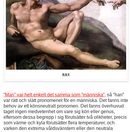
”Man” var helt enkelt det samma som ”människa”
, så ”han”
var rätt och slätt pronomenet för en människa. Det fanns inte
behov av ett könsneutralt pronomen. Det fanns överhuvud
taget ingen medvetenhet om vare sig kön eller genus,
eftersom dessa begrepp i sig förutsätter två olikheter, precis
som värme och kyla förutsätter flera temperaturer, och
varken den extrema våldsvänstern eller den neutrala