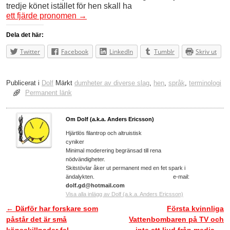
tredje könet istället för hen skall ha
ett fjärde pronomen
→
Dela det här:
Twitter
Facebook
LinkedIn
Tumblr
Skriv ut
Publicerat i
Dolf
Märkt
dumheter av diverse slag
,
hen
,
språk
,
terminologi
Permanent länk
Om Dolf (a.k.a. Anders Ericsson)
Hjärtlös filantrop och altruistisk
cyniker
Minimal moderering begränsad till rena
nödvändigheter.
Skitstövlar åker ut permanent med en fet spark i
ändalykten. e-mail:
dolf.gd@hotmail.com
Visa alla inlägg av Dolf (a.k.a. Anders Ericsson)
←
Därför har forskare som
Första kvinnliga
Inläggsnavigering
påstår det är små
Vattenbombaren på TV och
könsskillnader fel
inte ett ljud från media
→