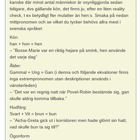
kanske där minst antal människor är osynliggjorda sedan
tidigare, dvs gällande kön, det finns ju, efter en liten reality
check, t ex betydligt fler mulatter än hen:s. Smaka på nedan
mittpronomen och se vilket du tycker behövs allra mest i
svenska språket:
Kön:
han + hon = hen
– ”Bosse-Marie var en riktig hejare på smink, hen använde
det varje dag”
Ålder:
Gammal + Ung = Gan (i denna och följande ekvationer finns
inga extrempronomen utan deskriptioner används i
vänsterleden)
– ”Det var en regnig natt när Povel-Robin bestämde sig, gan
skulle aldrig komma tillbaka.”
Hudfärg:
Svart + Vit = brun = bun
– ”Aicha-Greta gick ut i korridoren men hade glömt sin hatt,
vad skulle bun ta sig till?”
Ögonform