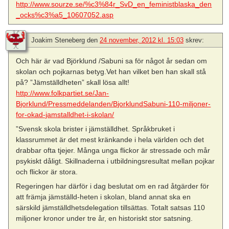
http://www.sourze.se/%c3%84r_SvD_en_feministblaska_den
_ocks%c3%a5_10607052.asp
Joakim Steneberg
den
24 november, 2012 kl. 15:03
skrev:
Och här är vad Björklund /Sabuni sa för något år sedan om
skolan och pojkarnas betyg.Vet han vilket ben han skall stå
på? ”Jämställdheten” skall lösa allt!
http://www.folkpartiet.se/Jan-
Bjorklund/Pressmeddelanden/BjorklundSabuni-110-miljoner-
for-okad-jamstalldhet-i-skolan/
”Svensk skola brister i jämställdhet. Språkbruket i
klassrummet är det mest kränkande i hela världen och det
drabbar ofta tjejer. Många unga flickor är stressade och mår
psykiskt dåligt. Skillnaderna i utbildningsresultat mellan pojkar
och flickor är stora.
Regeringen har därför i dag beslutat om en rad åtgärder för
att främja jämställd-heten i skolan, bland annat ska en
särskild jämställdhetsdelegation tillsättas. Totalt satsas 110
miljoner kronor under tre år, en historiskt stor satsning.