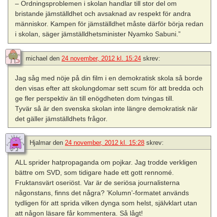
– Ordningsproblemen i skolan handlar till stor del om
bristande jämställdhet och avsaknad av respekt för andra
människor. Kampen för jämställdhet måste därför börja redan
i skolan, säger jämställdhetsminister Nyamko Sabuni.”
michael
den
24 november, 2012 kl. 15:24
skrev:
Jag såg med nöje på din film i en demokratisk skola så borde
den visas efter att skolungdomar sett scum för att bredda och
ge fler perspektiv än till enögdheten dom tvingas till.
Tyvär så är den svenska skolan inte längre demokratisk när
det gäller jämställdhets frågor.
Hjalmar
den
24 november, 2012 kl. 15:28
skrev:
ALL sprider hatpropaganda om pojkar. Jag trodde verkligen
bättre om SVD, som tidigare hade ett gott rennomé.
Fruktansvärt oseriöst. Var är de seriösa journalisterna
någonstans, finns det några? ’Kolumn’-formatet används
tydligen för att sprida vilken dynga som helst, självklart utan
att någon läsare får kommentera. Så lågt!