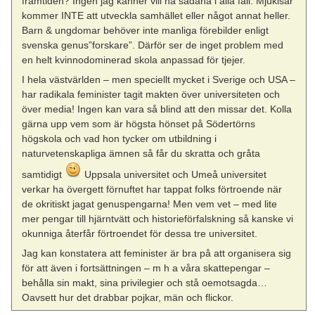
framtiden? Ingen jag känner vill ha sådana i alla fall. Mjukisar
kommer INTE att utveckla samhället eller något annat heller.
Barn & ungdomar behöver inte manliga förebilder enligt
svenska genus”forskare”. Därför ser de inget problem med
en helt kvinnodominerad skola anpassad för tjejer.
I hela västvärlden – men speciellt mycket i Sverige och USA –
har radikala feminister tagit makten över universiteten och
över media! Ingen kan vara så blind att den missar det. Kolla
gärna upp vem som är högsta hönset på Södertörns
högskola och vad hon tycker om utbildning i
naturvetenskapliga ämnen så får du skratta och gråta
samtidigt
Uppsala universitet och Umeå universitet
verkar ha övergett förnuftet har tappat folks förtroende när
de okritiskt jagat genuspengarna! Men vem vet – med lite
mer pengar till hjärntvätt och historieförfalskning så kanske vi
okunniga återfår förtroendet för dessa tre universitet.
Jag kan konstatera att feminister är bra på att organisera sig
för att även i fortsättningen – m h a våra skattepengar –
behålla sin makt, sina privilegier och stå oemotsagda…
Oavsett hur det drabbar pojkar, män och flickor.