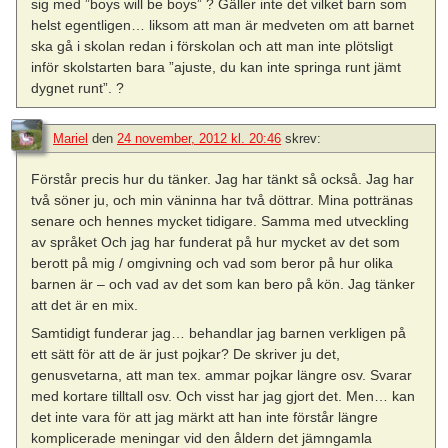
sig med ”boys will be boys” ? Gäller inte det vilket barn som
helst egentligen… liksom att man är medveten om att barnet
ska gå i skolan redan i förskolan och att man inte plötsligt
inför skolstarten bara ”ajuste, du kan inte springa runt jämt
dygnet runt”. ?
Mariel
den
24 november, 2012 kl. 20:46
skrev:
Förstår precis hur du tänker. Jag har tänkt så också. Jag har
två söner ju, och min väninna har två döttrar. Mina pottränas
senare och hennes mycket tidigare. Samma med utveckling
av språket Och jag har funderat på hur mycket av det som
berott på mig / omgivning och vad som beror på hur olika
barnen är – och vad av det som kan bero på kön. Jag tänker
att det är en mix.
Samtidigt funderar jag… behandlar jag barnen verkligen på
ett sätt för att de är just pojkar? De skriver ju det,
genusvetarna, att man tex. ammar pojkar längre osv. Svarar
med kortare tilltall osv. Och visst har jag gjort det. Men… kan
det inte vara för att jag märkt att han inte förstår längre
komplicerade meningar vid den åldern det jämngamla