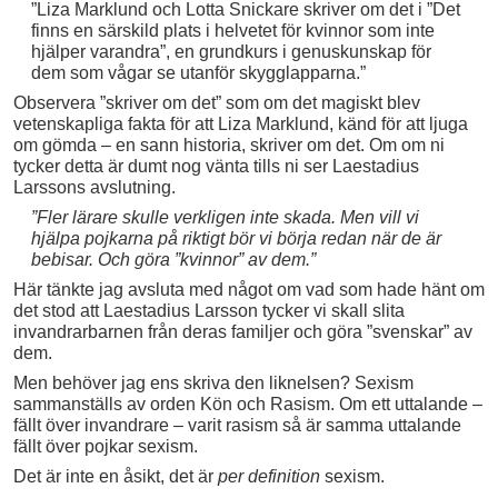
”Liza Marklund och Lotta Snickare skriver om det i ”Det
finns en särskild plats i helvetet för kvinnor som inte
hjälper varandra”, en grundkurs i genuskunskap för
dem som vågar se utanför skygglapparna.”
Observera ”skriver om det” som om det magiskt blev
vetenskapliga fakta för att Liza Marklund, känd för att ljuga
om gömda – en sann historia, skriver om det. Om om ni
tycker detta är dumt nog vänta tills ni ser Laestadius
Larssons avslutning.
”Fler lärare skulle verkligen inte skada. Men vill vi
hjälpa pojkarna på riktigt bör vi börja redan när de är
bebisar. Och göra ”kvinnor” av dem.”
Här tänkte jag avsluta med något om vad som hade hänt om
det stod att Laestadius Larsson tycker vi skall slita
invandrarbarnen från deras familjer och göra ”svenskar” av
dem.
Men behöver jag ens skriva den liknelsen? Sexism
sammanställs av orden Kön och Rasism. Om ett uttalande –
fällt över invandrare – varit rasism så är samma uttalande
fällt över pojkar sexism.
Det är inte en åsikt, det är
per definition
sexism.