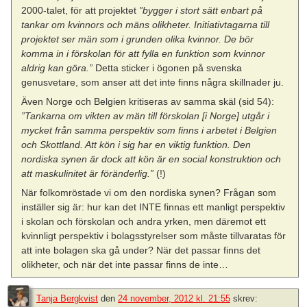
2000-talet, för att projektet
”bygger i stort sätt enbart på
tankar om kvinnors och mäns olikheter. Initiativtagarna till
projektet ser män som i grunden olika kvinnor. De bör
komma in i förskolan för att fylla en funktion som kvinnor
aldrig kan göra.”
Detta sticker i ögonen på svenska
genusvetare, som anser att det inte finns några skillnader ju.
Även Norge och Belgien kritiseras av samma skäl (sid 54):
”Tankarna om vikten av män till förskolan [i Norge] utgår i
mycket från samma perspektiv som finns i arbetet i Belgien
och Skottland. Att kön i sig har en viktig funktion. Den
nordiska synen är dock att kön är en social konstruktion och
att maskulinitet är föränderlig.”
(!)
När folkomröstade vi om den nordiska synen? Frågan som
inställer sig är: hur kan det INTE finnas ett manligt perspektiv
i skolan och förskolan och andra yrken, men däremot ett
kvinnligt perspektiv i bolagsstyrelser som måste tillvaratas för
att inte bolagen ska gå under? När det passar finns det
olikheter, och när det inte passar finns de inte…
Tanja Bergkvist
den
24 november, 2012 kl. 21:55
skrev: