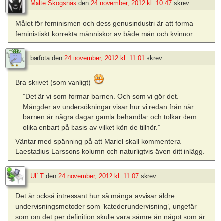
Malte Skogsnäs
den
24 november, 2012 kl. 10:47
skrev:
Målet för feminismen och dess genusindustri är att forma
feministiskt korrekta människor av både män och kvinnor.
barfota
den
24 november, 2012 kl. 11:01
skrev:
Bra skrivet (som vanligt)
”Det är vi som formar barnen. Och som vi gör det.
Mängder av undersökningar visar hur vi redan från när
barnen är några dagar gamla behandlar och tolkar dem
olika enbart på basis av vilket kön de tillhör.”
Väntar med spänning på att Mariel skall kommentera
Laestadius Larssons kolumn och naturligtvis även ditt inlägg.
Ulf T
den
24 november, 2012 kl. 11:07
skrev:
Det är också intressant hur så många avvisar äldre
undervisningsmetoder som ’katederundervisning’, ungefär
som om det per definition skulle vara sämre än något som är