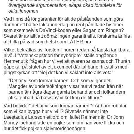
övertygande argumentation, skapa ökad förståelse för
olika fenomen
Vad finns då för garantier för att de påståenden som görs
där har ett bättre faktaunderlag än rent påhittade historier
som exempelvis DaVinci-koden eller Sagan om Ringen?
Svaret är av allt att döma: Ingen garanti alls, forskarna är fria
att hitta på vad som helst som LÅTER bra.
Vilket bekräftas av Torsten Thuren redan på lägsta tänkbara
nivå. I ”Vetenskapsteori för nybörjare” ställs angående
Hermenutik frågan hur vi vet att svaren är sanna och Thurén
påpekar på slutet av ett exempel där talibaner likställs med
pingstkyrkan att ”Nej det kan vi såklart inte alls veta”
”Det är vi som formar barnen. Och som vi gör det.
Mängder av undersökningar visar hur vi redan från när
barnen är några dagar gamla behandlar och tolkar dem
olika enbart på basis av vilket kön de tillhör.”
Vad betyder” det är vi som formar barnen”? Är barn robotar
som vi kan bygga hur vi vill? Givetvis nämner inte
Laestadius Larsson ett ord om fallet Reimer när Dr John
Money behandlade en pojke som om han vore flicka och
hur det fick pojken självmordsbenägen.