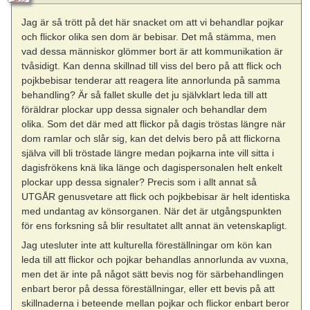
Jag är så trött på det här snacket om att vi behandlar pojkar
och flickor olika sen dom är bebisar. Det må stämma, men
vad dessa människor glömmer bort är att kommunikation är
tvåsidigt. Kan denna skillnad till viss del bero på att flick och
pojkbebisar tenderar att reagera lite annorlunda på samma
behandling? Är så fallet skulle det ju självklart leda till att
föräldrar plockar upp dessa signaler och behandlar dem
olika. Som det där med att flickor på dagis tröstas längre när
dom ramlar och slår sig, kan det delvis bero på att flickorna
själva vill bli tröstade längre medan pojkarna inte vill sitta i
dagisfrökens knä lika länge och dagispersonalen helt enkelt
plockar upp dessa signaler? Precis som i allt annat så
UTGÅR genusvetare att flick och pojkbebisar är helt identiska
med undantag av könsorganen. När det är utgångspunkten
för ens forksning så blir resultatet allt annat än vetenskapligt.
Jag utesluter inte att kulturella föreställningar om kön kan
leda till att flickor och pojkar behandlas annorlunda av vuxna,
men det är inte på något sätt bevis nog för särbehandlingen
enbart beror på dessa föreställningar, eller ett bevis på att
skillnaderna i beteende mellan pojkar och flickor enbart beror