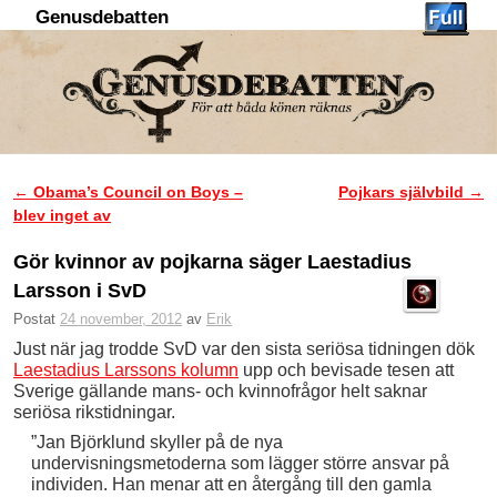
Genusdebatten
Hoppa till huvudinnehåll
Hoppa till sekundärt innehåll
←
Obama’s Council on Boys –
Pojkars självbild
→
Inläggsnavigering
blev inget av
Gör kvinnor av pojkarna säger Laestadius
Larsson i SvD
Postat
24 november, 2012
av
Erik
Just när jag trodde SvD var den sista seriösa tidningen dök
Laestadius Larssons kolumn
upp och bevisade tesen att
Sverige gällande mans- och kvinnofrågor helt saknar
seriösa rikstidningar.
”Jan Björklund skyller på de nya
undervisningsmetoderna som lägger större ansvar på
individen. Han menar att en återgång till den gamla