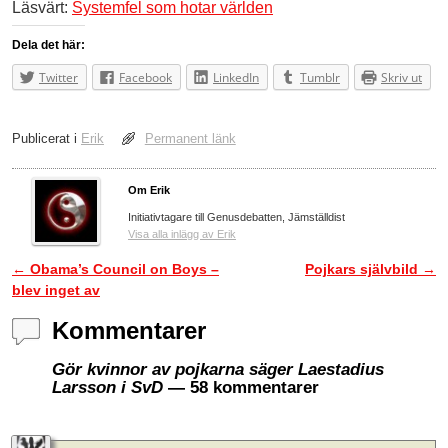
Läsvärt:
Systemfel som hotar världen
Dela det här:
Twitter
Facebook
LinkedIn
Tumblr
Skriv ut
Publicerat i
Erik
Permanent länk
Om Erik
Initiativtagare till Genusdebatten, Jämställdist
Visa alla inlägg av Erik
←
Obama’s Council on Boys –
Pojkars självbild
→
Inläggsnavigering
blev inget av
Kommentarer
Gör kvinnor av pojkarna säger Laestadius
Larsson i SvD
— 58 kommentarer