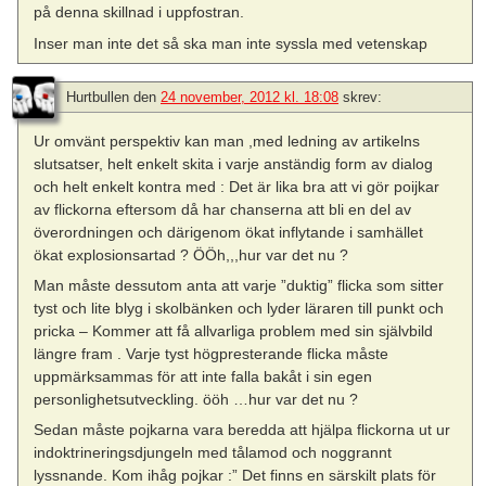
på denna skillnad i uppfostran.
Inser man inte det så ska man inte syssla med vetenskap
Hurtbullen
den
24 november, 2012 kl. 18:08
skrev:
Ur omvänt perspektiv kan man ,med ledning av artikelns
slutsatser, helt enkelt skita i varje anständig form av dialog
och helt enkelt kontra med : Det är lika bra att vi gör poijkar
av flickorna eftersom då har chanserna att bli en del av
överordningen och därigenom ökat inflytande i samhället
ökat explosionsartad ? ÖÖh,,,hur var det nu ?
Man måste dessutom anta att varje ”duktig” flicka som sitter
tyst och lite blyg i skolbänken och lyder läraren till punkt och
pricka – Kommer att få allvarliga problem med sin självbild
längre fram . Varje tyst högpresterande flicka måste
uppmärksammas för att inte falla bakåt i sin egen
personlighetsutveckling. ööh …hur var det nu ?
Sedan måste pojkarna vara beredda att hjälpa flickorna ut ur
indoktrineringsdjungeln med tålamod och noggrannt
lyssnande. Kom ihåg pojkar :” Det finns en särskilt plats för