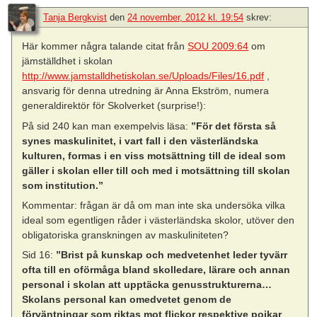
Tanja Bergkvist
den
24 november, 2012 kl. 19:54
skrev:
Här kommer några talande citat från
SOU 2009:64
om
jämställdhet i skolan
http://www.jamstalldhetiskolan.se/Uploads/Files/16.pdf
,
ansvarig för denna utredning är Anna Ekström, numera
generaldirektör för Skolverket (surprise!):
På sid 240 kan man exempelvis läsa:
”För det första så
synes maskulinitet, i vart fall i den västerländska
kulturen, formas i en viss motsättning till de ideal som
gäller i skolan eller till och med i motsättning till skolan
som institution.”
Kommentar: frågan är då om man inte ska undersöka vilka
ideal som egentligen råder i västerländska skolor, utöver den
obligatoriska granskningen av maskuliniteten?
Sid 16:
”Brist på kunskap och medvetenhet leder tyvärr
ofta till en oförmåga bland skolledare, lärare och annan
personal i skolan att upptäcka genusstrukturerna…
Skolans personal kan omedvetet genom de
förväntningar som riktas mot flickor respektive pojkar