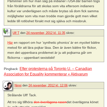
Påminner om hur man såg på indianer i USA där barnen togs
från föräldrarna för att skolas som vita eftersom indianers
kultur var underlägsen och måste brytas så dom fick samma
möjligheter som vita man trodde man gjorde gott men vilket
ledde till rotlöshet förakt mot sig själva och missbruk.
Ulf T
den
24 november, 2012 kl. 11:35
skrev:
Här
en rapport om hur ’synthetic phonics’ är en
mycket
bättre
metod för att lära pojkar läsa. Den är även bättre för flickor,
men det uppenbara problemet är ju att pojkarna
går om
flickorna – uppenbart sexistiskt!
Efter protesterna på Toronto U. – Canadian
Pingback:
Association for Equality kommenterar « Aktivarum
Ninni
den
24 november, 2012 kl. 12:06
skrev:
Strålande Ulf! Tack.
Att tro sig tillhöra
den överlägsna rasen
det överlägsna könet
är, milt uttryckt, osmakligt.