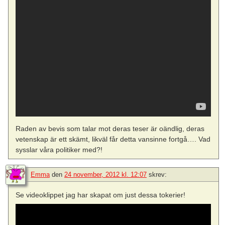
Raden av bevis som talar mot deras teser är oändlig, deras
vetenskap är ett skämt, likväl får detta vansinne fortgå…. Vad
sysslar våra politiker med?!
Emma
den
24 november, 2012 kl. 12:07
skrev:
Se videoklippet jag har skapat om just dessa tokerier!