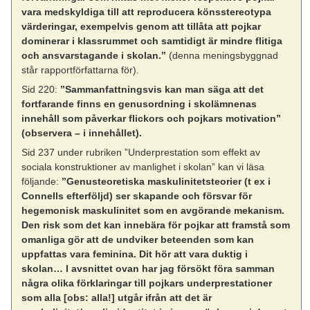
vara medskyldiga till att reproducera könsstereotypa
värderingar, exempelvis genom att tillåta att pojkar
dominerar i klassrummet och samtidigt är mindre flitiga
och ansvarstagande i skolan.”
(denna meningsbyggnad
står rapportförfattarna för).
Sid 220:
”Sammanfattningsvis kan man säga att det
fortfarande finns en genusordning i skolämnenas
innehåll som påverkar flickors och pojkars motivation”
(observera – i innehållet).
Sid 237 under rubriken ”Underprestation som effekt av
sociala konstruktioner av manlighet i skolan” kan vi läsa
följande:
”Genusteoretiska maskulinitetsteorier (t ex i
Connells efterföljd) ser skapande och försvar för
hegemonisk maskulinitet som en avgörande mekanism.
Den risk som det kan innebära för pojkar att framstå som
omanliga gör att de undviker beteenden som kan
uppfattas vara feminina. Dit hör att vara duktig i
skolan… I avsnittet ovan har jag försökt föra samman
några olika förklaringar till pojkars underprestationer
som alla [obs: alla!] utgår ifrån att det är