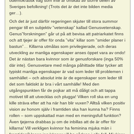
odemokratisk väg som inte är önskad av större delen av
Sveriges befolkning! (Trots det är det inte bilden media
ger…).
Och det är just därför regeringen skjuter till stora summor
pengar till en subjektiv ”vetenskap” kallad Genusvetenskap.
Genus”forskningen” går ut på att bevisa att patriarkatet finns
och att tjejer är offer för onda ”vita” killar som ”smider planer i
bastun”… Killarna utmålas som privilegierade, och deras
utveckling av manliga egenskaper anses öppet vara av ondo!
Det är nästan bara kvinnor som är genusforskare (inga 50%
där inte). Genusvetare med många påhittade titlar tycker att
typiskt manliga egenskaper är vad som leder till problemen i
samhället – och absolut inte är de egenskaper som leder till
det som faktiskt är bra i vårt samhälle! Med den
utgångspunkten får de pojkar att må dåligt och att tappa
motivet till att utvecklas och plugga! Vilken roll ska en ung
kille sträva efter att ha när han blir vuxen? Alltså vilken positiv
vision av honom själv i framtiden ska han kunna ha? Finns
rollen – som uppskattad man med en meningsfull funktion?
Även tjejerna drabbas ju om de inbillas att de är offer för
killarna! Vill verkligen kvinnor ha feminina mjuka män i