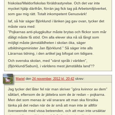
friskolas/Waldorfiskolas föräldrastyrelse. Och det var inte
mycket hjälp därifrån, förrän jag fick tag på Arbetsmiljöverket,
som gav mig rätt. Totalt inkompetent Genusvärk!
Iaf, så här säger Björklund i länken jag gav ovan, tycker det
måste vara med:
”Pojkarnas anti-pluggkultur måste brytas och flickor som mår
dåligt måste få stöd. Om alla elever ska nå så långt som
möjligt måste jämställdheten i skolan öka, säger
utbildningsminister Jan Björklund.” Så säger inte alls
Lärarnas tidning, i den artikel jag bifogat om tidigare.
Och svenska skolan, med ”värst språk i världen”,
(Björklund/Sabuni), i världens mest jämställda land”!?
Mariel
den
24 november, 2012 kl. 20:42
skrev:
Jag tycker det låter fel när man skriver ”göra kvinnor av dem”
såklart, eftersom de är jättebra som de är redan – pojkarna.
Men det som menas är väl snarare att man ska försöka
tänka på det redan när de är små att man inte är alltför
överseende med vissa beteenden, och att man inte ursäktar