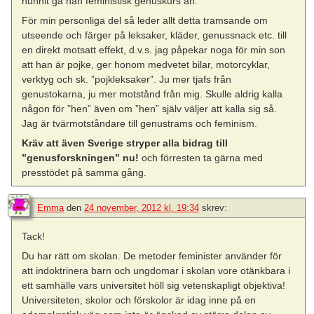
hunnit gå nån feministisk genuskurs än.
För min personliga del så leder allt detta tramsande om
utseende och färger på leksaker, kläder, genussnack etc. till
en direkt motsatt effekt, d.v.s. jag påpekar noga för min son
att han är pojke, ger honom medvetet bilar, motorcyklar,
verktyg och sk. ”pojkleksaker”. Ju mer tjafs från
genustokarna, ju mer motstånd från mig. Skulle aldrig kalla
någon för ”hen” även om ”hen” själv väljer att kalla sig så.
Jag är tvärmotståndare till genustrams och feminism.
Kräv att även Sverige stryper alla bidrag till
”genusforskningen” nu!
och förresten ta gärna med
presstödet på samma gång.
Emma
den
24 november, 2012 kl. 19:34
skrev:
Tack!
Du har rätt om skolan. De metoder feminister använder för
att indoktrinera barn och ungdomar i skolan vore otänkbara i
ett samhälle vars universitet höll sig vetenskapligt objektiva!
Universiteten, skolor och förskolor är idag inne på en