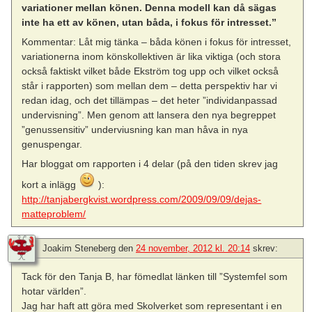
variationer mellan könen. Denna modell kan då sägas
inte ha ett av könen, utan båda, i fokus för intresset.”
Kommentar: Låt mig tänka – båda könen i fokus för intresset,
variationerna inom könskollektiven är lika viktiga (och stora
också faktiskt vilket både Ekström tog upp och vilket också
står i rapporten) som mellan dem – detta perspektiv har vi
redan idag, och det tillämpas – det heter ”individanpassad
undervisning”. Men genom att lansera den nya begreppet
”genussensitiv” underviusning kan man håva in nya
genuspengar.
Har bloggat om rapporten i 4 delar (på den tiden skrev jag
kort a inlägg
):
http://tanjabergkvist.wordpress.com/2009/09/09/dejas-
matteproblem/
Joakim Steneberg
den
24 november, 2012 kl. 20:14
skrev:
Tack för den Tanja B, har fömedlat länken till ”Systemfel som
hotar världen”.
Jag har haft att göra med Skolverket som representant i en