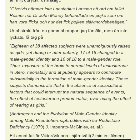
”Givetvis nämner inte Laestadius Larsson ett ord om fallet
Reimer när Dr John Money behandlade en pojke som om
han vore flicka och hur det fick pojken självmordsbenägen.”
Ur abstrakt från en gammal rapport jag försökt, men än inte
lyckats, få tag på
”Eighteen of 38 affected subjects were unambiguously raised
as girls, yet during or after puberty, 17 of 18 changed to a
male-gender identity and 16 of 18 to a male-gender role.
Thus, exposure of the brain to normal levels of testosterone
in utero, neonatally and at puberty appears to contribute
substantially to the formation of male-gender identity. These
subjects demonstrate that in the absence of sociocultural
factors that could interrupt the natural sequence of events,
the effect of testosterone predominates, over-riding the effect
of rearing as girls.”
(
Androgens and the Evolution of Male-Gender Identity
among Male Pseudohermaphrodites with 5α-Reductase
Deficiency
(1979) J. Imperato-McGinley, et. al.)
Ett annat fall är Viktor/Viktoria i hjärntvätt(2 min in i filmen):