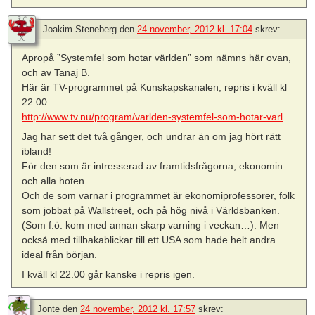
Joakim Steneberg
den
24 november, 2012 kl. 17:04
skrev:
Apropå ”Systemfel som hotar världen” som nämns här ovan,
och av Tanaj B.
Här är TV-programmet på Kunskapskanalen, repris i kväll kl
22.00.
http://www.tv.nu/program/varlden-systemfel-som-hotar-varl
Jag har sett det två gånger, och undrar än om jag hört rätt
ibland!
För den som är intresserad av framtidsfrågorna, ekonomin
och alla hoten.
Och de som varnar i programmet är ekonomiprofessorer, folk
som jobbat på Wallstreet, och på hög nivå i Världsbanken.
(Som f.ö. kom med annan skarp varning i veckan…). Men
också med tillbakablickar till ett USA som hade helt andra
ideal från början.
I kväll kl 22.00 går kanske i repris igen.
Jonte
den
24 november, 2012 kl. 17:57
skrev: