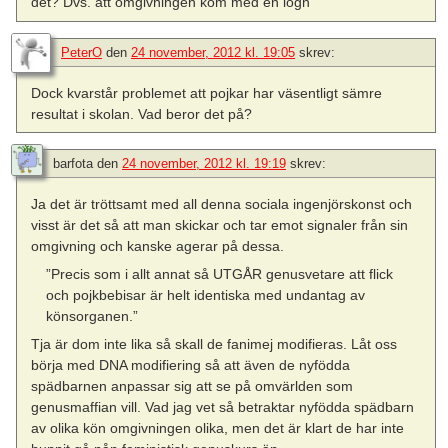
det? Dvs. att omgivningen kom med en lögn
PeterO
den
24 november, 2012 kl. 19:05
skrev:
Dock kvarstår problemet att pojkar har väsentligt sämre
resultat i skolan. Vad beror det på?
barfota
den
24 november, 2012 kl. 19:19
skrev:
Ja det är tröttsamt med all denna sociala ingenjörskonst och
visst är det så att man skickar och tar emot signaler från sin
omgivning och kanske agerar på dessa.
”Precis som i allt annat så UTGÅR genusvetare att flick
och pojkbebisar är helt identiska med undantag av
könsorganen.”
Tja är dom inte lika så skall de fanimej modifieras. Låt oss
börja med DNA modifiering så att även de nyfödda
spädbarnen anpassar sig att se på omvärlden som
genusmaffian vill. Vad jag vet så betraktar nyfödda spädbarn
av olika kön omgivningen olika, men det är klart de har inte