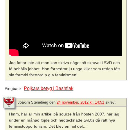
Jag fattar inte att man kan skriva något så skruvat i SVD och
få behålla jobbet! Hon förnedrar ju unga killar som redan fått
sin framtid förstörd p g a feminismen!
Pojkars betyg | Bashflak
Pingback:
Joakim Steneberg
den
24 november, 2012 kl. 14:51
skrev:
Hmm, här är min artikel på sourze från hösten 2007, när jag
under en månad föjde och nedtecknade SvD:s då rätt nya
feministopportunism. Det blev en hel del…