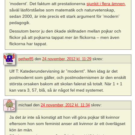
’modernt’. Det faktum att prestationerna
sjunkit i flera ämnen
,
såväl läsförståelse som matematik och naturvetenskap,
sedan 2000, är inte precis ett stark argument för ’modern’
pedagogik.
Dessutom beror ju den ökade skillnaden mellan pojkar och
flickor på att pojkarna tappat
mer
än flickorna – men även
flickorna har tappat.
pether85
den
24 november, 2012 kl. 11:29
skrev:
Ulf T: Katederundervisning är ”modernt”. Men idag är det
postmodernt som gäller, och postmodernismen är den enskilt
största orsaken bakom att skolan falerat så totalt. När 1 + 1
kan vara 3, 57, blå, så är något fel med systemet.
michael
den
24 november, 2012 kl. 11:34
skrev:
Ja det är inte så konstigt att hon vill göra pojkar till kvinnor
eftersom hon som feminist anser att kvinnor är ett överlägset
kön än män.