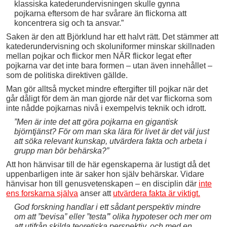
klassiska katederundervisningen skulle gynna
pojkarna eftersom de har svårare än flickorna att
koncentrera sig och ta ansvar.”
Saken är den att Björklund har ett halvt rätt. Det stämmer att
katederundervisning och skoluniformer minskar skillnaden
mellan pojkar och flickor men NÄR flickor legat efter
pojkarna var det inte bara formen – utan även innehållet –
som de politiska direktiven gällde.
Man gör alltså mycket mindre eftergifter till pojkar när det
går dåligt för dem än man gjorde när det var flickorna som
inte nådde pojkarnas nivå i exempelvis teknik och idrott.
”Men är inte det att göra pojkarna en gigantisk
björntjänst? För om man ska lära för livet är det väl just
att söka relevant kunskap, utvärdera fakta och arbeta i
grupp man bör behärska?”
Att hon hänvisar till de här egenskaperna är lustigt då det
uppenbarligen inte är saker hon själv behärskar. Vidare
hänvisar hon till genusvetenskapen – en disciplin där
inte
ens forskarna själva
anser att
utvärdera fakta är viktigt.
God forskning handlar i ett sådant perspektiv mindre
om att ”bevisa” eller ”testa
”
olika hypoteser och mer om
att utifrån skilda teoretiska perspektiv, och med en