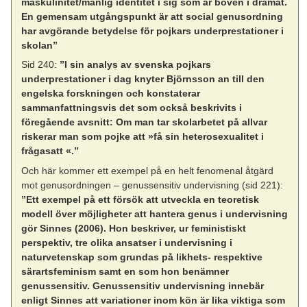
maskulinitet/manlig identitet i sig som är boven i dramat.
En gemensam utgångspunkt är att social genusordning
har avgörande betydelse för pojkars underprestationer i
skolan”
Sid 240:
”I sin analys av svenska pojkars
underprestationer i dag knyter Björnsson an till den
engelska forskningen och konstaterar
sammanfattningsvis det som också beskrivits i
föregående avsnitt: Om man tar skolarbetet på allvar
riskerar man som pojke att »få sin heterosexualitet i
frågasatt «.”
Och här kommer ett exempel på en helt fenomenal åtgärd
mot genusordningen – genussensitiv undervisning (sid 221):
”Ett exempel på ett försök att utveckla en teoretisk
modell över möjligheter att hantera genus i undervisning
gör Sinnes (2006). Hon beskriver, ur feministiskt
perspektiv, tre olika ansatser i undervisning i
naturvetenskap som grundas på likhets- respektive
särartsfeminism samt en som hon benämner
genussensitiv. Genussensitiv undervisning innebär
enligt Sinnes att variationer inom kön är lika viktiga som