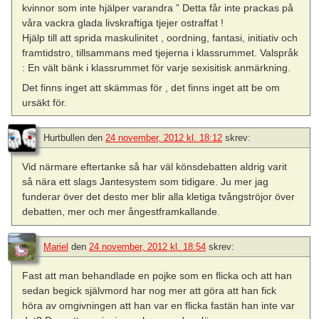
kvinnor som inte hjälper varandra ” Detta får inte prackas på
våra vackra glada livskraftiga tjejer ostraffat !
Hjälp till att sprida maskulinitet , oordning, fantasi, initiativ och
framtidstro, tillsammans med tjejerna i klassrummet. Valspråk
: En vält bänk i klassrummet för varje sexisitisk anmärkning.
Det finns inget att skämmas för , det finns inget att be om
ursäkt för.
Hurtbullen
den
24 november, 2012 kl. 18:12
skrev:
Vid närmare eftertanke så har väl könsdebatten aldrig varit
så nära ett slags Jantesystem som tidigare. Ju mer jag
funderar över det desto mer blir alla kletiga tvångströjor över
debatten, mer och mer ångestframkallande.
Mariel
den
24 november, 2012 kl. 18:54
skrev:
Fast att man behandlade en pojke som en flicka och att han
sedan begick självmord har nog mer att göra att han fick
höra av omgivningen att han var en flicka fastän han inte var