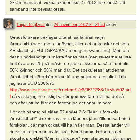
Skrämmande att vuxna akademiker år 2012 inte förstår att
samband inte bevisar orsak.
Tanja Bergkvist
den
24 november, 2012 kl. 21:53
skrev:
Genusforskare beklagar ofta att så få män väljer
lärarutbildningen (som för övrigt, eller det är kanske det som
ÄR skälet, är FULLSPÄCKAD med genusvansinne). Men om
det nu nödvändigtvis måste finnas män (genusvetarna är inte
helt överens här) så måste de jobba i skolorna så att det blir
50% kvinnor och 50% män där. Det spekuleras i att denna
jämställdhet i lärarkåren kan få upp pojkarnas resultat. Tills
jag läste SOU 2006:75
http://www.regeringen.se/content/1/c6/06/72/88/1a5ba502.pd
f
så visste jag inte riktigt varför genusvetarna vill ha det så,
och efter att ha läst den förstår jag det ännu mindre.
Hör och häpna: på sidan 52 under 2.6: ”Män + förskola =
jämställdhet?” diskuteras andra länders jämställdhetsarbete i
förskolan, där man också vill ha in fler män. Dessa länder vill
dock ha in fler män av fel skäl! Bland annat kritiseras det
skotska projektet ”Men in childcare” som startades i början av