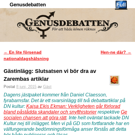
Genusdebatten
Hoppa till huvudinnehåll
Hoppa till sekundärt innehåll
←
En lite försenad
Hen-ne där?
→
Inläggsnavigering
nationaldagshälsning
Gästinlägg: Slutsatsen vi bör dra av
Zarembas artiklar
Postat
8 juni, 2015
av
Gäst
Dagens jästpaket kommer från Daniel Claesson,
fyrabarnsfar. Det är ett svarsinlägg till två debattartiklar på
DN kultur:
Kajsa Ekis Ekman: Verkligheten går förlorad
bland påstådda skandaler och snyfthistorier
respektive
Ge
socialen chansen att göra rätt
. Inte helt oväntat tackade DN
Kultur nej till inlägget. Men vi på GD som fortfarande har en
välfungerande bedömningsförmåga anser förstås att detta
bör både publiceras och läsas.