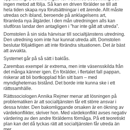
ingen metod att följa. Så kan en driven förälder se till att
hela tiden skapa nya förutsättningar i ett ärende. Allt måste
utredas och ibland, beroende på anklagelsens art,
föranleda nya åtgärder. I den mån utredningen alls kan
slutföras landar den antagligen i ”har inte gått att utreda”.
Domstolen å sin sida hänvisar till socialtjänstens utredning.
Den utredning som inte har kunnat utreda allt. Domstolen
beslutar följaktligen att inte förändra situationen. Det är bäst
att avvakta.
Systemet går på så sätt i baklås.
Zarembas exempel är extrema, men inte väsensskilda från
det många känner igen. En förälder, i flertalet fall pappan,
riskerar att bli bortkopplad från sitt barn – med
myndigheternas bistånd. Det borde inte kunna ske i ett
rättssamhälle.
Rättssociologen Annika Rejmer menar att lösningen på
problematiken är att socialtjänsten får ett större ansvar i
dessa tvister. Den bakomliggande orsaken är en ökning av
värdekonflikter, skriver hon. Med värdekonflikt avses negativ
värdering av den andre förälderns förmåga. På ett teoretiskt
plan kan det då tyckas rätt att socialtjänsten får utreda än
mer.