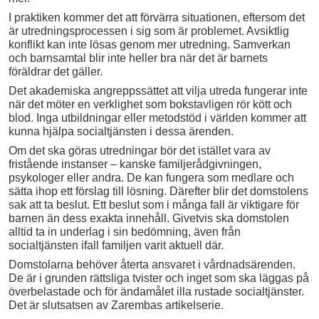
I praktiken kommer det att förvärra situationen, eftersom det
är utredningsprocessen i sig som är problemet. Avsiktlig
konflikt kan inte lösas genom mer utredning. Samverkan
och barnsamtal blir inte heller bra när det är barnets
föräldrar det gäller.
Det akademiska angreppssättet att vilja utreda fungerar inte
när det möter en verklighet som bokstavligen rör kött och
blod. Inga utbildningar eller metodstöd i världen kommer att
kunna hjälpa socialtjänsten i dessa ärenden.
Om det ska göras utredningar bör det istället vara av
fristående instanser – kanske familjerådgivningen,
psykologer eller andra. De kan fungera som medlare och
sätta ihop ett förslag till lösning. Därefter blir det domstolens
sak att ta beslut. Ett beslut som i många fall är viktigare för
barnen än dess exakta innehåll. Givetvis ska domstolen
alltid ta in underlag i sin bedömning, även från
socialtjänsten ifall familjen varit aktuell där.
Domstolarna behöver återta ansvaret i vårdnadsärenden.
De är i grunden rättsliga tvister och inget som ska läggas på
överbelastade och för ändamålet illa rustade socialtjänster.
Det är slutsatsen av Zarembas artikelserie.