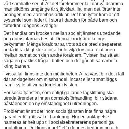
vårt samhälle ser ut. Att det förekommer fall där våldsamma
män tilldöms umgänge är självklart illa, men det förtar inte
poängen med Zarembas artiklar. Det han lyfter fram är ett
systemfel som leder till stora lidanden för både barn och
föräldrar i dagens Sverige.
Det handlar om krocken mellan socialtjänstens utredande
och domstolarnas beslut. Denna krock är ofta inget
bekymmer. Många föräldrar är, trots att de precis separerat,
ändå tillräckligt kloka för att inte vilja förstöra relationen
mellan barnet och den andre föräldern. Tvisten har så att
säga en praktisk fråga i botten och det går att samarbeta
kring barnen.
I vissa fall finns inte den möjligheten. Allra värst blir det i fall
där anklagelser om misshandel, incest eller annat läggs
fram i syfte att vinna fördelar i tvisten.
För socialtjänsten, som enligt gällande lagstiftning ska
utreda ärendena innan domstolsförhandling, blir sådana
påståenden en ny omständighet i utredningen.
Problemet är att det inom socialtjänsten inte finns några
garantier för rättssäker hantering. Hur en anklagelse
hanteras är helt upp till socialsekreterarens personliga
uppfattning. Det finns inget ”fel” i dennes bedömning och