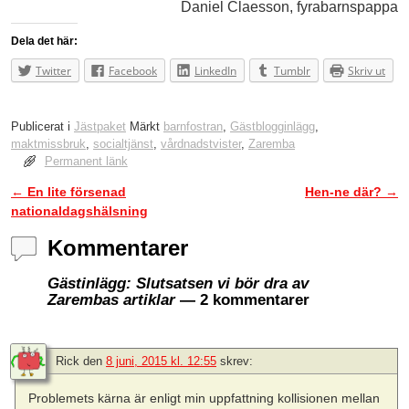
Daniel Claesson, fyrabarnspappa
Dela det här:
Twitter
Facebook
LinkedIn
Tumblr
Skriv ut
Publicerat i
Jästpaket
Märkt
barnfostran
,
Gästblogginlägg
,
maktmissbruk
,
socialtjänst
,
vårdnadstvister
,
Zaremba
Permanent länk
←
En lite försenad
Hen-ne där?
→
Inläggsnavigering
nationaldagshälsning
Kommentarer
Gästinlägg: Slutsatsen vi bör dra av
Zarembas artiklar
— 2 kommentarer
Rick
den
8 juni, 2015 kl. 12:55
skrev:
Problemets kärna är enligt min uppfattning kollisionen mellan