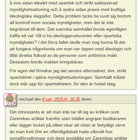
å ena sidan idealet med opartisk och strikt sakbaserad
myndighetsutövning och å andra sidan praxis med kraftiga
ideologiska slagsidor. Detta problem tycks ha vuxit sig bortom
all kontroll inom sociala myndigheter, men det är inte
begränsat till dem. Det svenska samhället borde egentligen
träffa ett val: Vill vi ha ideologiproducenter eller opartiska
myndigheter? I det förra fallet skulle man nog kunna få det
att fungera någorlunda om man var öppen med ideologin och
tillät direkta folkval av de personer som anförtros makt.
Dessutom borde makten kringskäras.
För egen del föredrar jag det senare alternativet, dvs. strikt
opartiskhet i själva myndighetsutövningen. Samhällt måste
dock står upp för opartiskheten, för den är hotad idag.
michael
den
8 juni, 2015 kl. 16:35
skrev:
Det intressanta är att man inte tar till sig av kritiken som
Zarembas artiklar framför utan istället angriper budbäraren
eller lägger locket på,vilket visar att rötan är betydligt värre
än man trott.Om en offentligdebatt hade utbrutit hos
socialförvaltningar och dess anställda om Zarembas artiklar