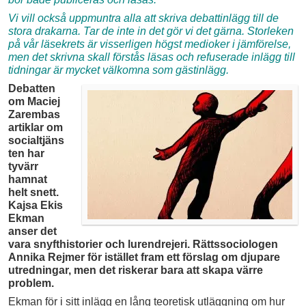
Vi vill också uppmuntra alla att skriva debattinlägg till de
stora drakarna. Tar de inte in det gör vi det gärna. Storleken
på vår läsekrets är visserligen högst medioker i jämförelse,
men det skrivna skall förstås läsas och refuserade inlägg till
tidningar är mycket välkomna som gästinlägg.
Debatten
om Maciej
Zarembas
artiklar om
socialtjäns
ten har
tyvärr
hamnat
helt snett.
Kajsa Ekis
Ekman
anser det
vara snyfthistorier och lurendrejeri. Rättssociologen
Annika Rejmer för istället fram ett förslag om djupare
utredningar, men det riskerar bara att skapa värre
problem.
Ekman för i sitt inlägg en lång teoretisk utläggning om hur