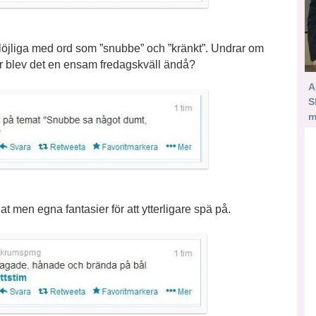
rlöjliga med ord som ”snubbe” och ”kränkt”. Undrar om
r blev det en ensam fredagskväll ändå?
A
S
m
dat men egna fantasier för att ytterligare spä på.