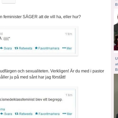
B
n feminister SÄGER att de vill ha, eller hur?
U
a
B
udfärgen och sexualiteten. Verkligen! Är du med i pastor
ler ju på med sånt har jag förstått!