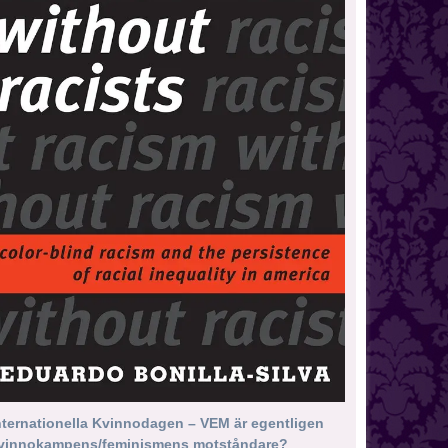
nternationella Kvinnodagen – VEM är egentligen
vinnokampens/feminismens motståndare?