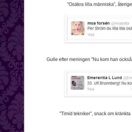
”Osäkra lilla människa”, återigen
Gulle efter meningen ”Nu kom han också!” s
”Timid tekniker”, snack om kränkta 