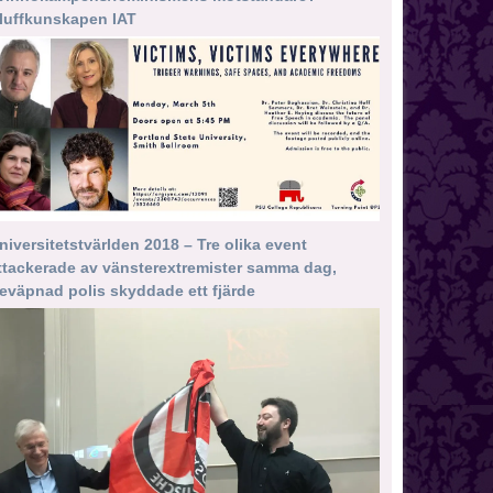
luffkunskapen IAT
niversitetstvärlden 2018 – Tre olika event
ttackerade av vänsterextremister samma dag,
eväpnad polis skyddade ett fjärde