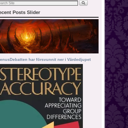
ecent Posts Slider
enusDebatten har försvunnit ner i Värdedjupet