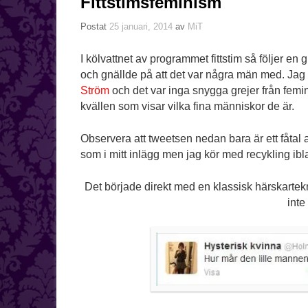
Fittstimsfeminism
Postat
25 januari, 2014
av
MiT
I kölvattnet av programmet fittstim så följer e
och gnällde på att det var några män med. Jag 
Ström
och det var inga snygga grejer från femini
kvällen som visar vilka fina människor de är.
Observera att tweetsen nedan bara är ett fåt
som i mitt inlägg men jag kör med recykling ibl
Det började direkt med en klassisk härskartekni
inte