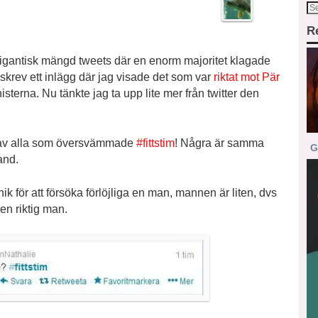
R
n gigantisk mängd tweets där en enorm majoritet klagade
skrev ett inlägg där jag visade det som var
riktat mot Pär
sterna. Nu tänkte jag ta upp lite mer från twitter den
al av alla som översvämmade
#fittstim
! Några är samma
G
and.
k för att försöka förlöjliga en man, mannen är liten, dvs
 en riktig man.