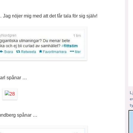
 Jag nöjer mig med att det får tala för sig själv!
arl spånar …
L
e
t
Lundberg spånar …