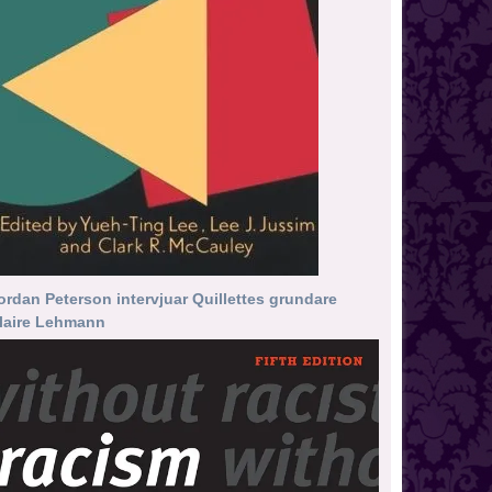
ordan Peterson intervjuar Quillettes grundare
laire Lehmann