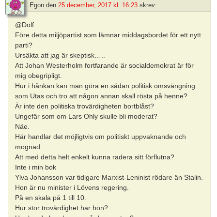
Egon
den
25 december, 2017 kl. 16:23
skrev:
@Dolf
Före detta miljöpartist som lämnar middagsbordet för ett nytt
parti?
Ursäkta att jag är skeptisk…..
Att Johan Westerholm fortfarande är socialdemokrat är för
mig obegripligt.
Hur i hånkan kan man göra en sådan politisk omsvängning
som Utas och tro att någon annan skall rösta på henne?
Är inte den politiska trovärdigheten bortblåst?
Ungefär som om Lars Ohly skulle bli moderat?
Näe.
Här handlar det möjligtvis om politiskt uppvaknande och
mognad.
Att med detta helt enkelt kunna radera sitt förflutna?
Inte i min bok
Ylva Johansson var tidigare Marxist-Leninist rödare än Stalin.
Hon är nu minister i Lövens regering.
På en skala på 1 till 10.
Hur stor trovärdighet har hon?