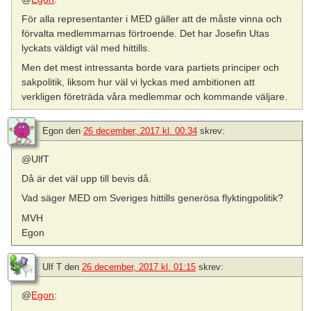
För alla representanter i MED gäller att de måste vinna och
förvalta medlemmarnas förtroende. Det har Josefin Utas
lyckats väldigt väl med hittills.
Men det mest intressanta borde vara partiets principer och
sakpolitik, liksom hur väl vi lyckas med ambitionen att
verkligen företräda våra medlemmar och kommande väljare.
Egon
den
26 december, 2017 kl. 00:34
skrev:
@UlfT
Då är det väl upp till bevis då.
Vad säger MED om Sveriges hittills generösa flyktingpolitik?
MVH
Egon
Ulf T
den
26 december, 2017 kl. 01:15
skrev:
@
Egon
: