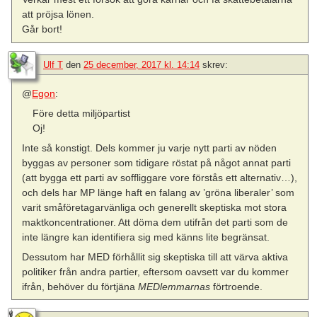
att pröjsa lönen.
Går bort!
Ulf T
den
25 december, 2017 kl. 14:14
skrev:
@
Egon
:
Före detta miljöpartist
Oj!
Inte så konstigt. Dels kommer ju varje nytt parti av nöden
byggas av personer som tidigare röstat på något annat parti
(att bygga ett parti av soffliggare vore förstås ett alternativ…),
och dels har MP länge haft en falang av ’gröna liberaler’ som
varit småföretagarvänliga och generellt skeptiska mot stora
maktkoncentrationer. Att döma dem utifrån det parti som de
inte längre kan identifiera sig med känns lite begränsat.
Dessutom har MED förhållit sig skeptiska till att värva aktiva
politiker från andra partier, eftersom oavsett var du kommer
ifrån, behöver du förtjäna
MEDlemmarnas
förtroende.