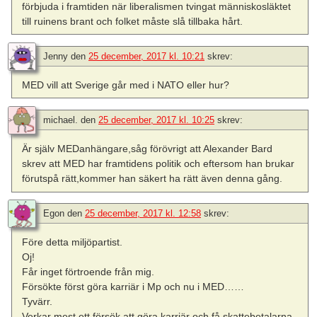
förbjuda i framtiden när liberalismen tvingat människosläktet
till ruinens brant och folket måste slå tillbaka hårt.
Jenny
den
25 december, 2017 kl. 10:21
skrev:
MED vill att Sverige går med i NATO eller hur?
michael.
den
25 december, 2017 kl. 10:25
skrev:
Är själv MEDanhängare,såg förövrigt att Alexander Bard
skrev att MED har framtidens politik och eftersom han brukar
förutspå rätt,kommer han säkert ha rätt även denna gång.
Egon
den
25 december, 2017 kl. 12:58
skrev:
Före detta miljöpartist.
Oj!
Får inget förtroende från mig.
Försökte först göra karriär i Mp och nu i MED……
Tyvärr.
Verkar mest ett försök att göra karriär och få skattebetalarna