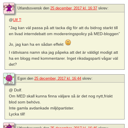
Utlandssvensk
den
25 december, 2017 kl. 16:37
skrev:
@
Ulf T
:
”Jag kan väl passa på att tacka dig för att du bidrog starkt till
en livad interndebatt om modereringspolicy på MED-bloggen”
Jo, jag kan ha en sådan effekt
I rättvisans namn ska jag påpeka att det är väldigt modigt att
ha en blogg med kommentarer. Inget riksdagsparti vågar väl
det?
Egon
den
25 december, 2017 kl. 16:44
skrev:
@ Dolf.
Om MED skall kunna finna väljare så är det nog nytt,friskt
blod som behövs.
Inte gamla avdankade miljöpartister.
Lycka till!