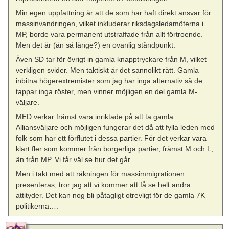
Min egen uppfattning är att de som har haft direkt ansvar för
massinvandringen, vilket inkluderar riksdagsledamöterna i
MP, borde vara permanent utstraffade från allt förtroende.
Men det är (än så länge?) en ovanlig ståndpunkt.
Även SD tar för övrigt in gamla knapptryckare från M, vilket
verkligen svider. Men taktiskt är det sannolikt rätt. Gamla
inbitna högerextremister som jag har inga alternativ så de
tappar inga röster, men vinner möjligen en del gamla M-
väljare.
MED verkar främst vara inriktade på att ta gamla
Alliansväljare och möjligen fungerar det då att fylla leden med
folk som har ett förflutet i dessa partier. För det verkar vara
klart fler som kommer från borgerliga partier, främst M och L,
än från MP. Vi får väl se hur det går.
Men i takt med att räkningen för massimmigrationen
presenteras, tror jag att vi kommer att få se helt andra
attityder. Det kan nog bli påtagligt otrevligt för de gamla 7K
politikerna….