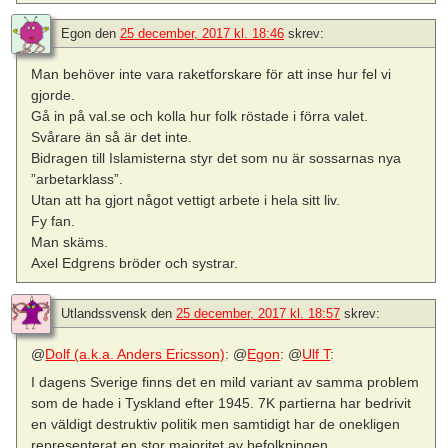
Egon
den
25 december, 2017 kl. 18:46
skrev:
Man behöver inte vara raketforskare för att inse hur fel vi
gjorde.
Gå in på val.se och kolla hur folk röstade i förra valet.
Svårare än så är det inte.
Bidragen till Islamisterna styr det som nu är sossarnas nya
”arbetarklass”.
Utan att ha gjort något vettigt arbete i hela sitt liv.
Fy fan.
Man skäms.
Axel Edgrens bröder och systrar.
Utlandssvensk
den
25 december, 2017 kl. 18:57
skrev:
@
Dolf (a.k.a. Anders Ericsson)
: @
Egon
: @
Ulf T
:
I dagens Sverige finns det en mild variant av samma problem
som de hade i Tyskland efter 1945. 7K partierna har bedrivit
en väldigt destruktiv politik men samtidigt har de onekligen
representerat en stor majoritet av befolkningen.