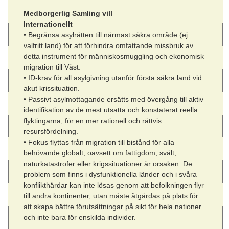
…
Medborgerlig Samling vill
Internationellt
• Begränsa asylrätten till närmast säkra område (ej
valfritt land) för att förhindra omfattande missbruk av
detta instrument för människosmuggling och ekonomisk
migration till Väst.
• ID-krav för all asylgivning utanför första säkra land vid
akut krissituation.
• Passivt asylmottagande ersätts med övergång till aktiv
identifikation av de mest utsatta och konstaterat reella
flyktingarna, för en mer rationell och rättvis
resursfördelning.
• Fokus flyttas från migration till bistånd för alla
behövande globalt, oavsett om fattigdom, svält,
naturkatastrofer eller krigssituationer är orsaken. De
problem som finns i dysfunktionella länder och i svåra
konflikthärdar kan inte lösas genom att befolkningen flyr
till andra kontinenter, utan måste åtgärdas på plats för
att skapa bättre förutsättningar på sikt för hela nationer
och inte bara för enskilda individer.
…