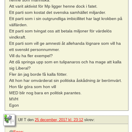
Att varit aktivist för Mp ligger henne dock i fatet.
Ett parti som kostat det svenska samhället miljarder.
Ett parti som i sin outgrundliga imbicillitet har lagt krokben på
välfärden.
Ett parti som tvingat oss att betala miljoner för värdelös
vindkraft.
Ett parti som vill ge amnesti åt allehanda lögnare som vill ha
ett svenskt personnummer.
Vill du ha fler exempel?
Att då springa upp som en tulipanaros och ha mage att kalla
sig Liberal?
Fler än jag borde få kalla fötter.
Att hon har omvärderat sin politiska åskådning är berömvärt.
Hon får göra som hon vill
MED blir nog bara en politisk parantes.
MVH
Egon
Ulf T
den
25 december, 2017 kl. 23:12
skrev:
@
Egon
: