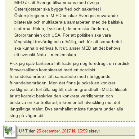
MED är att Sverige tillsammans med övriga
Östersjöstater ska bygga fred och säkerhet i
Östersjöregionen. M ED bejakar Sveriges nuvarande
bilaterala och multilaterala samarbeten med de baltiska
staterna, Polen, Tyskland, de nordiska länderna,
Storbritannien och USA. För att politiken ska vara
långsiktigt trovärdig och uthållig, och för att samarbetet
ska kunna b edrivas fullt ut, anser MED att det behövs
ett svenskt Nato – medlemskap.
Fick jag själv fantisera fritt hade jag nog föredragit en nordisk
försvarsallians kombinerad med ett nordiskt
frihandelsområde i tätt samarbete med närliggande
frihandelsområden. Men det finns ju också en konkret
verklighet att förhålla sig till, och en grundbult i MEDs filosofi
är att korrekt beskriva den konkreta verkligheten och
beskriva en kontrollerad, inkrementell utveckling mot det
långsiktiga målet. Dvs samhället måste fungera under alla
steg på vägen dit.
Ulf T
den
25 december, 2017 kl. 15:59
skrev: