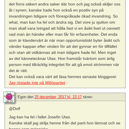
det finns säkert andra saker där hon och jag också skiljer oss
åt i synen, kanske hade hon också en positiv syn på
invandringen tidigare och förespråkade ökad invandring. So
what, man kan ha fel och ändra sig. Det vore ju sjutton om
man skall vara tvingad att hålla fast vi en åsikt livet ut oavsett
vad man än händer eller man får för erfarenheter. Det enda
som är klandervärt är när man opportunistiskt byter åsikt och
vänder kappan efter vinden för att det gynnar en för tillfället
och utan att vidkännas att man tidigare hade fel. Men inget
av det kännetecknar Utas. Hon framstår tvärtom som ärlig
person med tillräcklig integritet för att gå emot strömmen när
det är rätt.
Det kan också vara värt att läsa hennes senaste bloggpost:
Jag röstade inte på Miljöpartiet
Egon
den
25 december, 2017 kl. 22:17
skrev:
@Dolf
Jag kan ha fel i fallet Josefin Utas.
Kanske skall jag skilja henne från det parti hon lämnat och se
henne som människa.