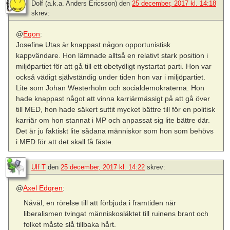
Dolf (a.k.a. Anders Ericsson)
den
25 december, 2017 kl. 14:18
skrev:
@
Egon
:
Josefine Utas är knappast någon opportunistisk
kappvändare. Hon lämnade alltså en relativt stark position i
miljöpartiet för att gå till ett obetydligt nystartat parti. Hon var
också vädigt självständig under tiden hon var i miljöpartiet.
Lite som Johan Westerholm och socialdemokraterna. Hon
hade knappast något att vinna karriärmässigt på att gå över
till MED, hon hade säkert suttit mycket bättre till för en politisk
karriär om hon stannat i MP och anpassat sig lite bättre där.
Det är ju faktiskt lite sådana människor som hon som behövs
i MED för att det skall få fäste.
Ulf T
den
25 december, 2017 kl. 14:22
skrev:
@
Axel Edgren
:
Nåväl, en rörelse till att förbjuda i framtiden när
liberalismen tvingat människosläktet till ruinens brant och
folket måste slå tillbaka hårt.