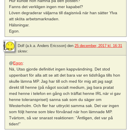
Hur kunde hon hamna på den posten?
Fanns det verkligen ingen mer kapabel?
Löven degraderar väljarna till dagisnivå när han sätter Ylva
att sköta arbetsmarknaden.
Hälsningar.
Egon.
Dolf (a.k.a. Anders Ericsson)
den
25 december, 2017 kl. 16:31
skrev:
@
Egon
:
Nä, Utas gjorde definitivt ingen kappvändning. Det stod
uppenbart för alla att se att det bara var en tidsfråga tills hon
skulle lämna MP. Jag har till och med för mig att jag sagt
direkt till henne (på något socialt medium, jag bara pratat
med henne i telefon en gång och träffat henne IRL när vi gav
henne toleranspriset) sanna sak som du säger om
Westerholm. Och fler har uttryckt samma sak. Det var ingen
som följt henne som blev förvånad när hon lämnade MP.
Tvärtom, så var snarast reaktionen: ”Äntligen, det var på
tiden!”