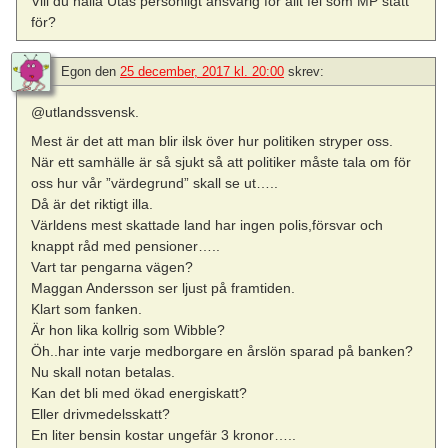
Vill du hålla Utas personligt ansvarig för allt fel som MP stått
för?
Egon
den
25 december, 2017 kl. 20:00
skrev:
@utlandssvensk.
Mest är det att man blir ilsk över hur politiken stryper oss.
När ett samhälle är så sjukt så att politiker måste tala om för
oss hur vår ”värdegrund” skall se ut…..
Då är det riktigt illa.
Världens mest skattade land har ingen polis,försvar och
knappt råd med pensioner…..
Vart tar pengarna vägen?
Maggan Andersson ser ljust på framtiden.
Klart som fanken.
Är hon lika kollrig som Wibble?
Öh..har inte varje medborgare en årslön sparad på banken?
Nu skall notan betalas.
Kan det bli med ökad energiskatt?
Eller drivmedelsskatt?
En liter bensin kostar ungefär 3 kronor…..