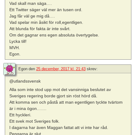
Vad skall man säga….
Ett Twitter säger väl mer än tusen ord.
Jag får väl ge mig då….
Vad spelar min åsikt för roll,egentligen.
Att blunda för fakta är inte svårt.
Om det gagnar ens egen absoluta övertygelse.
Lycka till!
MVH.
Egon.
Egon
den
25 december, 2017 kl. 21:43
skrev:
@utlandssvensk
Alla som inte stod upp mot det vansinniga beslutet av
Sveriges regering borde gjort sin röst hörd då.
Att komma sen och påstå att man egentligen tyckte tvärtom
är i mina ögon…….
Ett hyckleri.
Ett svek mot Sveriges folk.
I dagarna har även Maggan fattat att vi inte har råd.
Pengarna är slut.