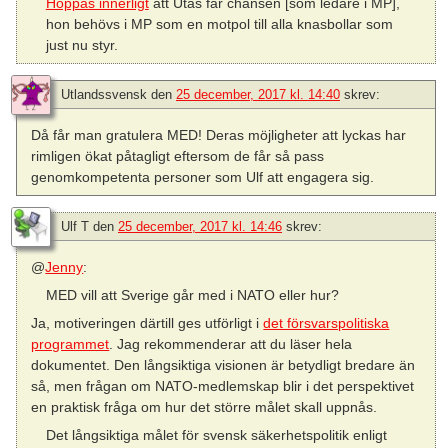
Hoppas innerligt
att Utas får chansen [som ledare i MP],
hon behövs i MP som en motpol till alla knasbollar som
just nu styr.
Utlandssvensk
den
25 december, 2017 kl. 14:40
skrev:
Då får man gratulera MED! Deras möjligheter att lyckas har
rimligen ökat påtagligt eftersom de får så pass
genomkompetenta personer som Ulf att engagera sig.
Ulf T
den
25 december, 2017 kl. 14:46
skrev:
@
Jenny
:
MED vill att Sverige går med i NATO eller hur?
Ja, motiveringen därtill ges utförligt i
det försvarspolitiska
programmet
. Jag rekommenderar att du läser hela
dokumentet. Den långsiktiga visionen är betydligt bredare än
så, men frågan om NATO-medlemskap blir i det perspektivet
en praktisk fråga om hur det större målet skall uppnås.
Det långsiktiga målet för svensk säkerhetspolitik enligt