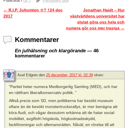
Publicerat i
Ulf T
Permanent länk
←
R.I.P. Jultomten ☆? †24 dec
Jonathan Haidt – Hur
Inläggsnavigering
2017
västvärldens universitet har
slutat göra oss hela och
numera gör oss mer trasiga
→
Kommentarer
En julhälsning och klargörande
— 46
kommentarer
Axel Edgren
den
25 december, 2017 kl. 02:39
skrev:
”Partiet heter numera Medborgerlig Samling (MED), och har
en rättfram liberalkonservativ politik. ”
Alltså precis som SD, men politikerna har besökt museum
oftare än de besökt monstertrucksrallys, är mer benägna att
köra Audi, och vågar dessutom erkänna att de hatar social
mobilitet, avgiftsfri högskola, högkostnadsskydd,
fackföreningar och allemansrätten. Nåväl, en rörelse till att