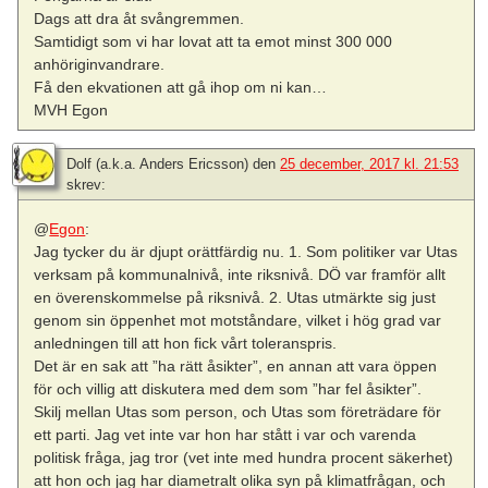
Dags att dra åt svångremmen.
Samtidigt som vi har lovat att ta emot minst 300 000
anhöriginvandrare.
Få den ekvationen att gå ihop om ni kan…
MVH Egon
Dolf (a.k.a. Anders Ericsson)
den
25 december, 2017 kl. 21:53
skrev:
@
Egon
:
Jag tycker du är djupt orättfärdig nu. 1. Som politiker var Utas
verksam på kommunalnivå, inte riksnivå. DÖ var framför allt
en överenskommelse på riksnivå. 2. Utas utmärkte sig just
genom sin öppenhet mot motståndare, vilket i hög grad var
anledningen till att hon fick vårt toleranspris.
Det är en sak att ”ha rätt åsikter”, en annan att vara öppen
för och villig att diskutera med dem som ”har fel åsikter”.
Skilj mellan Utas som person, och Utas som företrädare för
ett parti. Jag vet inte var hon har stått i var och varenda
politisk fråga, jag tror (vet inte med hundra procent säkerhet)
att hon och jag har diametralt olika syn på klimatfrågan, och