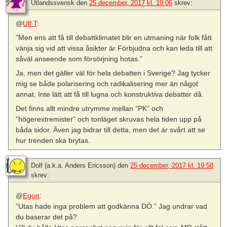
Utlandssvensk
den
25 december, 2017 kl. 19:06
skrev:
@
Ulf T
:
”Men ens att få till debattklimatet blir en utmaning när folk fått
vänja sig vid att vissa åsikter är Förbjudna och kan leda till att
såväl anseende som försörjning hotas.”
Ja, men det gäller väl för hela debatten i Sverige? Jag tycker
mig se både polarisering och radikalisering mer än något
annat. Inte lätt att få till lugna och konstruktiva debatter då.
Det finns allt mindre utrymme mellan ”PK” och
”högerextremister” och tonläget skruvas hela tiden upp på
båda sidor. Även jag bidrar till detta, men det är svårt att se
hur trenden ska brytas.
Dolf (a.k.a. Anders Ericsson)
den
25 december, 2017 kl. 19:58
skrev:
@
Egon
:
”Utas hade inga problem att godkänna DÖ.” Jag undrar vad
du baserar det på?