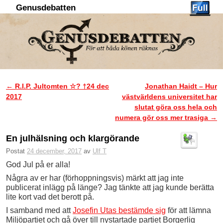
Genusdebatten
Hoppa till huvudinnehåll
Hoppa till sekundärt innehåll
←
R.I.P. Jultomten ☆? †24 dec
Jonathan Haidt – Hur
Inläggsnavigering
2017
västvärldens universitet har
slutat göra oss hela och
numera gör oss mer trasiga
→
En julhälsning och klargörande
Postat
24 december, 2017
av
Ulf T
God Jul på er alla!
Några av er har (förhoppningsvis) märkt att jag inte
publicerat inlägg på länge? Jag tänkte att jag kunde berätta
lite kort vad det berott på.
I samband med att
Josefin Utas bestämde sig
för att lämna
Miljöpartiet och gå över till nystartade partiet Borgerlig