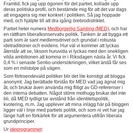
Framtid, fick jag upp ögonen för det partiet, kollade upp
deras politiska profil, och bestämde mig för att det var dags
att engagera sig mer konkret i politiken. Så jag hoppade
med, och hjälpte till att dra igång örebrodistriktet.
Partiet heter numera
Medborgerlig Samling (MED)
, och har
en rättfram liberalkonservativ politik. Tanken är att bygga ett
parti som är sant medlemsdrivet och grundat i robusta
idetraditioner och evidens. Hur väl vi kommer att lyckas
återstår att se, liksom huruvida vi lyckas med den onekligen
vilda ambitionen att komma in i Riksdagen nästa år. Vi fick
0,4 % i senaste Sentio-undersökningen, vilket ändå får ses
som en milstolpe på vägen.
Som förtroendevald politiker blir det lite konstigt att blogga
anonymt. Jag berättade förstås för MED vad jag ägnat mig
åt, och brukar även använda mig flitigt av GD-referenser i
den interna debatten. Något större mothugg brukar det inte
bli, då MED tydligt tar avstånd från identitetspolitik,
kvotering, m.m. Jag upplever att mina inlägg här på bloggen
ligger väl i linje med partiets politik, och som ni vet har jag
länge haft en förkärlek för att argumentera utifrån liberala
grundprinciper.
Ur
ideprogrammet
: