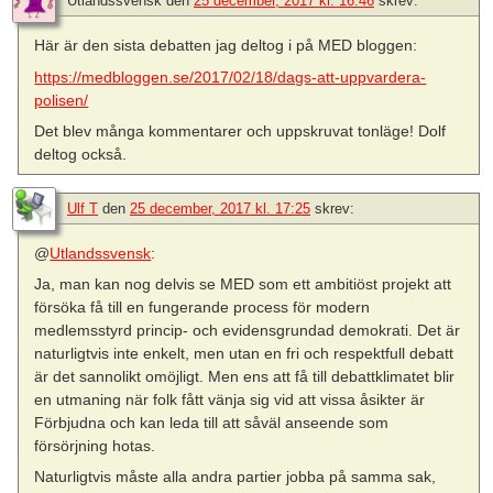
Utlandssvensk
den
25 december, 2017 kl. 16:46
skrev:
Här är den sista debatten jag deltog i på MED bloggen:
https://medbloggen.se/2017/02/18/dags-att-uppvardera-
polisen/
Det blev många kommentarer och uppskruvat tonläge! Dolf
deltog också.
Ulf T
den
25 december, 2017 kl. 17:25
skrev:
@
Utlandssvensk
:
Ja, man kan nog delvis se MED som ett ambitiöst projekt att
försöka få till en fungerande process för modern
medlemsstyrd princip- och evidensgrundad demokrati. Det är
naturligtvis inte enkelt, men utan en fri och respektfull debatt
är det sannolikt omöjligt. Men ens att få till debattklimatet blir
en utmaning när folk fått vänja sig vid att vissa åsikter är
Förbjudna och kan leda till att såväl anseende som
försörjning hotas.
Naturligtvis måste alla andra partier jobba på samma sak,