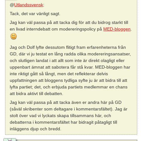
@
Utlandssvensk
:
Tack, det var vänligt sagt.
Jag kan väl passa på att tacka dig för att du bidrog starkt till
en livad interndebatt om modereringspolicy på
MED-bloggen
.
Jag och Dolf lyfte dessutom flitigt fram erfarenheterna från
GD, där vi ju testat en lång radda olika modereringsansatser,
och slutligen landat i att allt som inte är direkt olagligt eller
uppenbart ämnat att sabotera får stå kvar. MED-bloggen har
inte riktigt gått så långt, men det reflekterar delvis
uppfattningen att bloggens tydliga syfte ju är att bidra till att
lyfta partiet; det, och erbjuda partiets medlemmar en chans
att bidra aktivt till debatten.
Jag kan väl passa på att tacka även er andra här på GD
(såväl skribenter som deltagare i kommentarsfältet). Jag är
stolt över vad vi lyckats skapa tillsammans här, och
debatterna i kommentarsfältet har bidragit påtagligt till
inläggens djup och bredd.