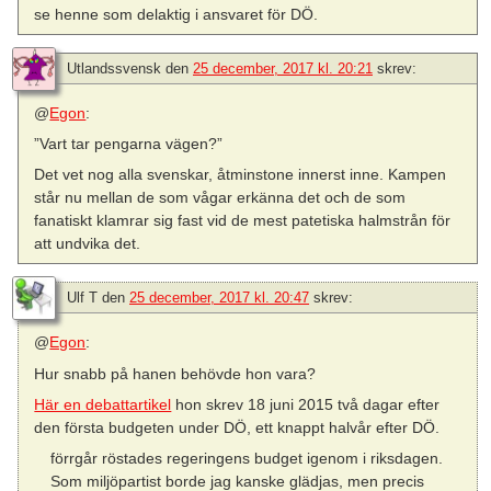
se henne som delaktig i ansvaret för DÖ.
Utlandssvensk
den
25 december, 2017 kl. 20:21
skrev:
@
Egon
:
”Vart tar pengarna vägen?”
Det vet nog alla svenskar, åtminstone innerst inne. Kampen
står nu mellan de som vågar erkänna det och de som
fanatiskt klamrar sig fast vid de mest patetiska halmstrån för
att undvika det.
Ulf T
den
25 december, 2017 kl. 20:47
skrev:
@
Egon
:
Hur snabb på hanen behövde hon vara?
Här en debattartikel
hon skrev 18 juni 2015 två dagar efter
den första budgeten under DÖ, ett knappt halvår efter DÖ.
förrgår röstades regeringens budget igenom i riksdagen.
Som miljöpartist borde jag kanske glädjas, men precis