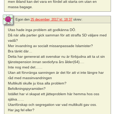
men ibland kan det vara en fördel att starta om utan en
massa bagage.
Egon
den
25 december, 2017 kl. 18:37
skrev:
Utas hade inga problem att godkänna DÖ.
Då när alla partier gick samman för att straffa SD väljare med
vadå?
Mer invandring av socialt missanpassade Islamister?
Bra tänkt där…
Detta har genererat att svenskar nu är förbjudna att ta ut sin
tjänstepension innan sextiofyra års ålder(64)….
Inte nog med det……
Utan att förvränga sanningen är det för att vi inte längre har
råd med massinvandringen
Multikulti skulle ju lösa alla problem?
Befolkningspyramiden?
Istället har vi skapat ett jätteproblem här hemma hos oss
själva……
Utanförskap och segregation var vad multikulti gav oss.
Har jag fel eller?