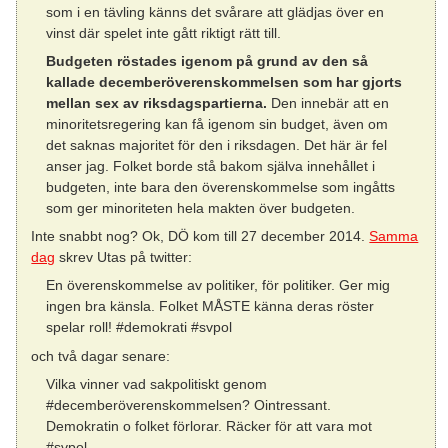
som i en tävling känns det svårare att glädjas över en
vinst där spelet inte gått riktigt rätt till.
Budgeten röstades igenom på grund av den så
kallade decemberöverenskommelsen som har gjorts
mellan sex av riksdagspartierna.
Den innebär att en
minoritetsregering kan få igenom sin budget, även om
det saknas majoritet för den i riksdagen. Det här är fel
anser jag. Folket borde stå bakom själva innehållet i
budgeten, inte bara den överenskommelse som ingåtts
som ger minoriteten hela makten över budgeten.
Inte snabbt nog? Ok, DÖ kom till 27 december 2014.
Samma
dag
skrev Utas på twitter:
En överenskommelse av politiker, för politiker. Ger mig
ingen bra känsla. Folket MÅSTE känna deras röster
spelar roll! #demokrati #svpol
och två dagar senare:
Vilka vinner vad sakpolitiskt genom
#decemberöverenskommelsen? Ointressant.
Demokratin o folket förlorar. Räcker för att vara mot
#svpol