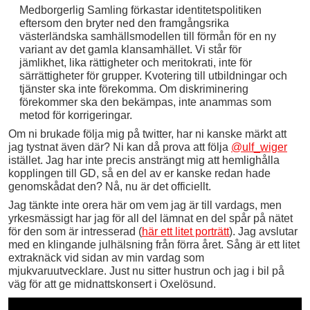
Medborgerlig Samling förkastar identitetspolitiken
eftersom den bryter ned den framgångsrika
västerländska samhällsmodellen till förmån för en ny
variant av det gamla klansamhället. Vi står för
jämlikhet, lika rättigheter och meritokrati, inte för
särrättigheter för grupper. Kvotering till utbildningar och
tjänster ska inte förekomma. Om diskriminering
förekommer ska den bekämpas, inte anammas som
metod för korrigeringar.
Om ni brukade följa mig på twitter, har ni kanske märkt att
jag tystnat även där? Ni kan då prova att följa
@ulf_wiger
istället. Jag har inte precis ansträngt mig att hemlighålla
kopplingen till GD, så en del av er kanske redan hade
genomskådat den? Nå, nu är det officiellt.
Jag tänkte inte orera här om vem jag är till vardags, men
yrkesmässigt har jag för all del lämnat en del spår på nätet
för den som är intresserad (
här ett litet porträtt
). Jag avslutar
med en klingande julhälsning från förra året. Sång är ett litet
extraknäck vid sidan av min vardag som
mjukvaruutvecklare. Just nu sitter hustrun och jag i bil på
väg för att ge midnattskonsert i Oxelösund.