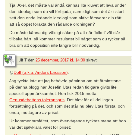
Tja, Axel, det måste väl ändå kännas lite kluvet att leva under
den ideologi som du vill förbjuda, samtidigt som det är i stort
sett den enda ledande ideologi som aktivt försvarar din rätt
att så öppet förakta den rådande ordningen?
Du måste känna dig väldigt säker på att när ’folket’ väl slår
tillbaka hårt, så kommer resultatet bli något som du tycker så
bra om att opposition inte längre blir nödvändig.
Ulf T
den
25 december, 2017 kl. 14:30
skrev:
@
Dolf (a.k.a. Anders Ericsson)
:
Jag tyckte inte att jag behövde påminna om att åtminstone
på denna blogg har Josefin Utas redan tidigare givits lite
speciell uppmärksamhet: Hon fick 2015 motta
Genusdebattens toleranspris
. Det blev för all del ingen
fortsättning på det, och som det står nu blev Utas första, och
enda, mottagare av priset.
Ur kommentarsfältet, som övervägande tycktes mena att hon
var det självklara valet för priset: