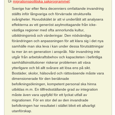
Ur
migrationspolitiska sakprogrammet
:
Sverige har efter flera decenniers omfattande invandring
ställts inför långvariga och förvärrade strukturella
svårigheter. Huvudskälet är att vi underlåtit att analysera
effekterna av ett generöst asylmottagande från icke-
västliga regioner med ofta annorlunda kultur,
utbildningsnivå och värderingar. Den nödvändiga
förändringen och anpassningen för att klara sig i det nya
samhälle man ska leva i kan under dessa förutsättningar
ta mer än en generation i anspråk. När invandring inte
utgår från arbetskraftsbehov och kapaciteten i befintliga
samhällsinstitutioner riskerar problemen att växa
ytterligare och bli allt svårare att lösa ens på sikt.
Bostäder, skolor, hälsovård och rättsväsende måste vara
dimensionerade för den beräknade
befolkningsökningen, kompetent personal ska hinna
utbildas m.m. En tillfredsställande grad av integration
måste även vara uppfylld för ett lyckat utfall av
migrationen. För en stor del av den invandrade
befolkningen har resultatet i stället blivit ett allvarligt
utanförskap.