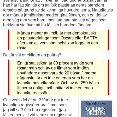
sverige, ”bara för att … kvinna”. Jag undrar också varifrån
han har fått sin idé om att folk påstår att deras barndom
förstörs på grund av de kvinnliga huvudrollerna. Naturligtvis
gör många jämförelser med originalfilmen, och en del av
dem såg den som barn, men jag har inte sett någon som
beklagat sig över att ha fått sin barndom förstörd.
Många menar att Imdb är mer demokratiskt
än prisutdelningar som Oscars eller BAFTA,
eftersom att vem som helst kan logga in och
rösta.
Det är väl onekligen en poäng?
Enligt statistiken är 80 procent av de som
röstar män och av de filmer som Imdb:s
användare anser vara de 20 bästa filmerna
någonsin, är det inte en enda som har en
kvinnlig huvudkaraktär. Och av de 250 bästa
filmerna enligt Imdb, hittar vi inte en enda
kvinnlig regissör.
Och vems fel är det? Varför gör inte
kvinnliga regissörer bra filmer som
jag vill se? Alla bra regissörer (jag
fäster mer vikt vid vem som regisserat