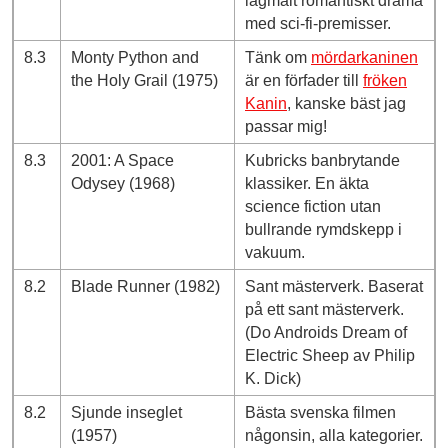
lågmält romantiskt drama
med sci-fi-premisser.
8.3
Monty Python and
Tänk om
mördarkaninen
the Holy Grail (1975)
är en förfader till
fröken
Kanin
, kanske bäst jag
passar mig!
8.3
2001: A Space
Kubricks banbrytande
Odysey (1968)
klassiker. En äkta
science fiction utan
bullrande rymdskepp i
vakuum.
8.2
Blade Runner (1982)
Sant mästerverk. Baserat
på ett sant mästerverk.
(Do Androids Dream of
Electric Sheep av Philip
K. Dick)
8.2
Sjunde inseglet
Bästa svenska filmen
(1957)
någonsin, alla kategorier.