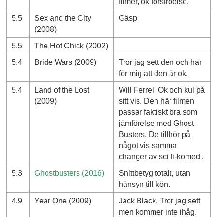
filmer, ok förströelse.
5.5
Sex and the City
Gäsp
(2008)
5.5
The Hot Chick (2002)
5.4
Bride Wars (2009)
Tror jag sett den och har
för mig att den är ok.
5.4
Land of the Lost
Will Ferrel. Ok och kul på
(2009)
sitt vis. Den här filmen
passar faktiskt bra som
jämförelse med Ghost
Busters. De tillhör på
något vis samma
changer av sci fi-komedi.
5.3
Ghostbusters (2016)
Snittbetyg totalt, utan
hänsyn till kön.
4.9
Year One (2009)
Jack Black. Tror jag sett,
men kommer inte ihåg.