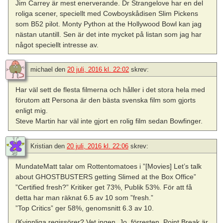
Jim Carrey är mest enerverande. Dr Strangelove har en del
roliga scener, speciellt med Cowboyskådisen Slim Pickens
som B52 pilot. Monty Python at the Hollywood Bowl kan jag
nästan utantill. Sen är det inte mycket på listan som jag har
något speciellt intresse av.
michael
den
20 juli, 2016 kl. 22:02
skrev:
Har väl sett de flesta filmerna och håller i det stora hela med
förutom att Persona är den bästa svenska film som gjorts
enligt mig.
Steve Martin har väl inte gjort en rolig film sedan Bowfinger.
Kristian
den
20 juli, 2016 kl. 22:06
skrev:
MundateMatt talar om Rottentomatoes i ”[Movies] Let’s talk
about GHOSTBUSTERS getting Slimed at the Box Office”
”Certified fresh?” Kritiker get 73%, Publik 53%. För att få
detta har man räknat 6.5 av 10 som ”fresh.”
”Top Critics” ger 58%, genomsnitt 6.3 av 10.
(Kvinnliga regissörer? Vet ingen. Jo, förresten, Point Break är