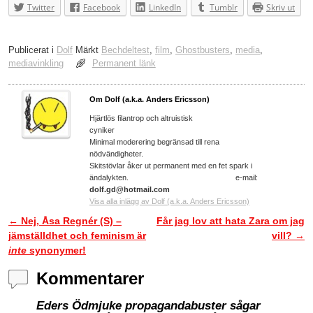
Twitter
Facebook
LinkedIn
Tumblr
Skriv ut
Publicerat i
Dolf
Märkt
Bechdeltest
,
film
,
Ghostbusters
,
media
,
mediavinkling
Permanent länk
Om Dolf (a.k.a. Anders Ericsson)
Hjärtlös filantrop och altruistisk
cyniker
Minimal moderering begränsad till rena
nödvändigheter.
Skitstövlar åker ut permanent med en fet spark i
ändalykten. e-mail:
dolf.gd@hotmail.com
Visa alla inlägg av Dolf (a.k.a. Anders Ericsson)
←
Nej, Åsa Regnér (S) –
Får jag lov att hata Zara om jag
Inläggsnavigering
jämställdhet och feminism är
vill?
→
inte
synonymer!
Kommentarer
Eders Ödmjuke propagandabuster sågar