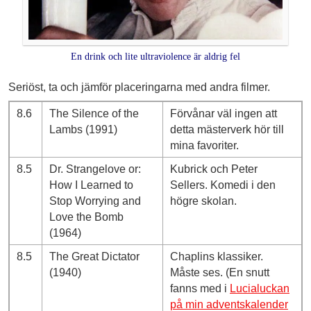
En drink och lite ultraviolence är aldrig fel
Seriöst, ta och jämför placeringarna med andra filmer.
8.6
The Silence of the
Förvånar väl ingen att
Lambs (1991)
detta mästerverk hör till
mina favoriter.
8.5
Dr. Strangelove or:
Kubrick och Peter
How I Learned to
Sellers. Komedi i den
Stop Worrying and
högre skolan.
Love the Bomb
(1964)
8.5
The Great Dictator
Chaplins klassiker.
(1940)
Måste ses. (En snutt
fanns med i
Lucialuckan
på min adventskalender