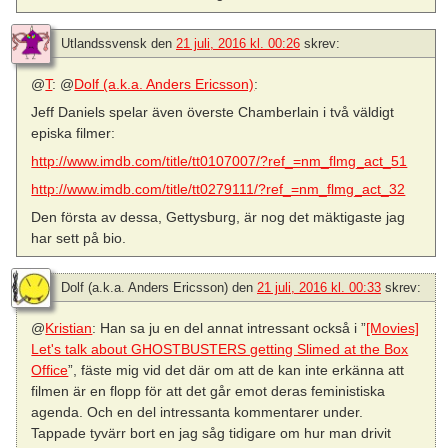
Utlandssvensk
den
21 juli, 2016 kl. 00:26
skrev:
@
T
: @
Dolf (a.k.a. Anders Ericsson)
:
Jeff Daniels spelar även överste Chamberlain i två väldigt
episka filmer:
http://www.imdb.com/title/tt0107007/?ref_=nm_flmg_act_51
http://www.imdb.com/title/tt0279111/?ref_=nm_flmg_act_32
Den första av dessa, Gettysburg, är nog det mäktigaste jag
har sett på bio.
Dolf (a.k.a. Anders Ericsson)
den
21 juli, 2016 kl. 00:33
skrev:
@
Kristian
: Han sa ju en del annat intressant också i ”
[Movies]
Let's talk about GHOSTBUSTERS getting Slimed at the Box
Office
”, fäste mig vid det där om att de kan inte erkänna att
filmen är en flopp för att det går emot deras feministiska
agenda. Och en del intressanta kommentarer under.
Tappade tyvärr bort en jag såg tidigare om hur man drivit