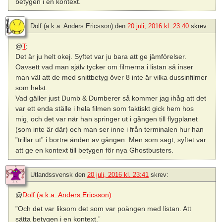
betygen i en kontext.
Dolf (a.k.a. Anders Ericsson)
den
20 juli, 2016 kl. 23:40
skrev:
@
T
:
Det är ju helt okej. Syftet var ju bara att ge jämförelser.
Oavsett vad man själv tycker om filmerna i listan så inser
man väl att de med snittbetyg över 8 inte är vilka dussinfilmer
som helst.
Vad gäller just Dumb & Dumberer så kommer jag ihåg att det
var ett enda ställe i hela filmen som faktiskt gick hem hos
mig, och det var när han springer ut i gången till flygplanet
(som inte är där) och man ser inne i från terminalen hur han
”trillar ut” i bortre änden av gången. Men som sagt, syftet var
att ge en kontext till betygen för nya Ghostbusters.
Utlandssvensk
den
20 juli, 2016 kl. 23:41
skrev:
@
Dolf (a.k.a. Anders Ericsson)
:
”Och det var liksom det som var poängen med listan. Att
sätta betygen i en kontext.”