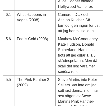
Alice Cooper bildade
Hollywood Vampires
6.1
What Happens in
Cameron Diaz och
Vegas (2008)
Ashton Kutcher. Så
förmodligen ingen förlust
att jag har missat den.
5.6
Fool’s Gold (2008)
Matthew McConaughey,
Kate Hudson, Donald
Sutherland. Har inte sett,
trots att jag gillar alla 3
skådespelarna. Men då
skall det nog vara mer
seriösa roller.
5.5
The Pink Panther 2
Steve Martin, inte Peter
(2009)
Sellers. Vet inte om jag
sett just denna, men har
sett någon av Steve
Martins Pink Panther-