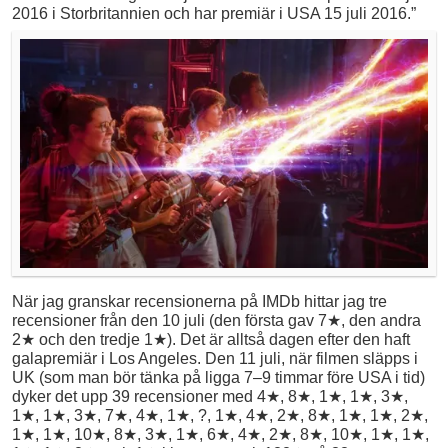
2016 i Storbritannien och har premiär i USA 15 juli 2016.”
När jag granskar recensionerna på IMDb hittar jag tre
recensioner från den 10 juli (den första gav 7★, den andra
2★ och den tredje 1★). Det är alltså dagen efter den haft
galapremiär i Los Angeles. Den 11 juli, när filmen släpps i
UK (som man bör tänka på ligga 7–9 timmar före USA i tid)
dyker det upp 39 recensioner med 4★, 8★, 1★, 1★, 3★,
1★, 1★, 3★, 7★, 4★, 1★, ?, 1★, 4★, 2★, 8★, 1★, 1★, 2★,
1★, 1★, 10★, 8★, 3★, 1★, 6★, 4★, 2★, 8★, 10★, 1★, 1★,