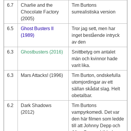
6.7
Charlie and the
Tim Burtons
Chocolate Factory
surrealistiska version
(2005)
6.5
Ghost Busters II
Tror jag sett, men har
(1989)
inget bestående intryck
av den
6.3
Ghostbusters (2016)
Snittbetyg om antalet
män och kvinnor hade
varit lika.
6.3
Mars Attacks! (1996)
Tim Burton, ondskefulla
utomjordingar av ett
sällan skådat slag. Helt
obetalbar.
6.2
Dark Shadows
Tim Burtons
(2012)
vampyrkomedi. Det var
den här filmen som ledde
till att Johnny Depp och