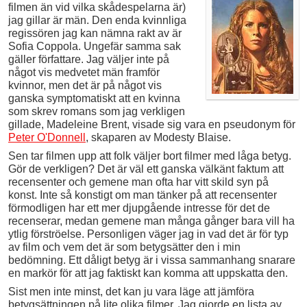
filmen än vid vilka skådespelarna är)
jag gillar är män. Den enda kvinnliga
regissören jag kan nämna rakt av är
Sofia Coppola. Ungefär samma sak
gäller författare. Jag väljer inte på
något vis medvetet män framför
kvinnor, men det är på något vis
ganska symptomatiskt att en kvinna
som skrev romans som jag verkligen
gillade, Madeleine Brent, visade sig vara en pseudonym för
Peter O'Donnell
, skaparen av Modesty Blaise.
Sen tar filmen upp att folk väljer bort filmer med låga betyg.
Gör de verkligen? Det är väl ett ganska välkänt faktum att
recensenter och gemene man ofta har vitt skild syn på
konst. Inte så konstigt om man tänker på att recensenter
förmodligen har ett mer djupgående intresse för det de
recenserar, medan gemene man många gånger bara vill ha
ytlig förströelse. Personligen väger jag in vad det är för typ
av film och vem det är som betygsätter den i min
bedömning. Ett dåligt betyg är i vissa sammanhang snarare
en markör för att jag faktiskt kan komma att uppskatta den.
Sist men inte minst, det kan ju vara läge att jämföra
betygsättningen på lite olika filmer. Jag gjorde en lista av