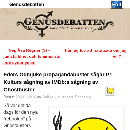
Genusdebatten
Hoppa till huvudinnehåll
Hoppa till sekundärt innehåll
←
Nej, Åsa Regnér (S) –
Får jag lov att hata Zara om jag
Inläggsnavigering
jämställdhet och feminism är
vill?
→
inte
synonymer!
Eders Ödmjuke propagandabuster sågar P1
Kulturs sågning av IMDb:s sågning av
Ghostbuster
Postat
20 juli, 2016
av
Dolf (a.k.a. Anders Ericsson)
Så var det då
dags för den nya
”rebooten” på
Ghostbusters