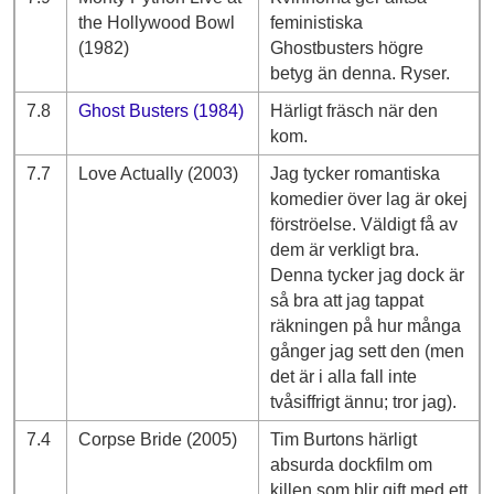
the Hollywood Bowl
feministiska
(1982)
Ghostbusters högre
betyg än denna. Ryser.
7.8
Ghost Busters (1984)
Härligt fräsch när den
kom.
7.7
Love Actually (2003)
Jag tycker romantiska
komedier över lag är okej
förströelse. Väldigt få av
dem är verkligt bra.
Denna tycker jag dock är
så bra att jag tappat
räkningen på hur många
gånger jag sett den (men
det är i alla fall inte
tvåsiffrigt ännu; tror jag).
7.4
Corpse Bride (2005)
Tim Burtons härligt
absurda dockfilm om
killen som blir gift med ett