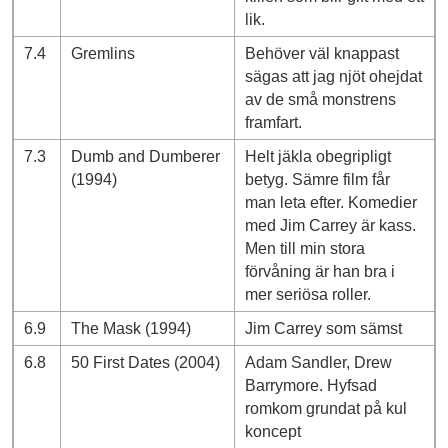
lik.
7.4
Gremlins
Behöver väl knappast
sägas att jag njöt ohejdat
av de små monstrens
framfart.
7.3
Dumb and Dumberer
Helt jäkla obegripligt
(1994)
betyg. Sämre film får
man leta efter. Komedier
med Jim Carrey är kass.
Men till min stora
förvåning är han bra i
mer seriösa roller.
6.9
The Mask (1994)
Jim Carrey som sämst
6.8
50 First Dates (2004)
Adam Sandler, Drew
Barrymore. Hyfsad
romkom grundat på kul
koncept