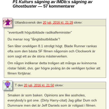
P1 Kulturs sågning av IMDb:s sågning av
Ghostbuster
— 57 kommentarer
Utlandssvensk
den
20 juli, 2016 kl. 21:29
skrev:
”eventuellt högutbildade radikalfeminister”
Du menar nog ”långtidsutbildade”!
Sen låter onekligen 8.1 otroligt högt. Blade Runner rankas
ofta som den bästa SF filmen någonsin och Clockwork är
som sagt ett av de stora mästerverken.
Om någon indikerar detta troligen att många av kvinnorna
röstar falskt, dvs. ger högre poäng än de verkligen tycker att
filmen förtjänar.
T
den
20 juli, 2016 kl. 21:50
skrev:
Smaken är som baken. Opinions are like assholes,
everybody’s got one. (Dirty Harry-citat) Jag gillar Dum och
Dummare men det är Jeff Daniels som är roligast i filmen.