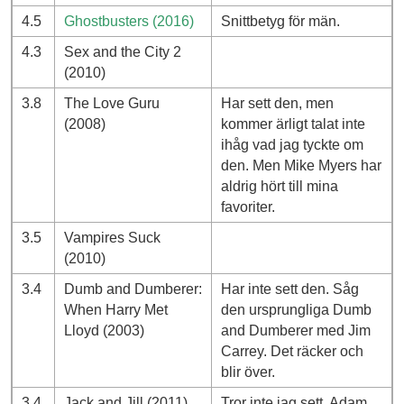
4.5
Ghostbusters (2016)
Snittbetyg för män.
4.3
Sex and the City 2
(2010)
3.8
The Love Guru
Har sett den, men
(2008)
kommer ärligt talat inte
ihåg vad jag tyckte om
den. Men Mike Myers har
aldrig hört till mina
favoriter.
3.5
Vampires Suck
(2010)
3.4
Dumb and Dumberer:
Har inte sett den. Såg
When Harry Met
den ursprungliga Dumb
Lloyd (2003)
and Dumberer med Jim
Carrey. Det räcker och
blir över.
3.4
Jack and Jill (2011)
Tror inte jag sett. Adam