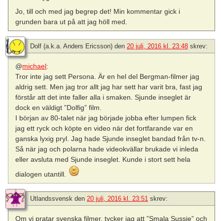
Jo, till och med jag begrep det! Min kommentar gick i
grunden bara ut på att jag höll med.
Dolf (a.k.a. Anders Ericsson)
den
20 juli, 2016 kl. 23:48
skrev:
@
michael
:
Tror inte jag sett Persona. Är en hel del Bergman-filmer jag
aldrig sett. Men jag tror allt jag har sett har varit bra, fast jag
förstår att det inte faller alla i smaken. Sjunde inseglet är
dock en väldigt ”Dolfig” film.
I början av 80-talet när jag började jobba efter lumpen fick
jag ett ryck och köpte en video när det fortfarande var en
ganska lyxig pryl. Jag hade Sjunde inseglet bandad från tv-n.
Så när jag och polarna hade videokvällar brukade vi inleda
eller avsluta med Sjunde inseglet. Kunde i stort sett hela
dialogen utantill.
Utlandssvensk
den
20 juli, 2016 kl. 23:51
skrev:
Om vi pratar svenska filmer, tycker jag att ”Smala Sussie” och