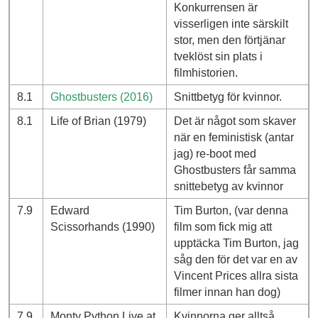
Konkurrensen är
visserligen inte särskilt
stor, men den förtjänar
tveklöst sin plats i
filmhistorien.
8.1
Ghostbusters (2016)
Snittbetyg för kvinnor.
8.1
Life of Brian (1979)
Det är något som skaver
när en feministisk (antar
jag) re-boot med
Ghostbusters får samma
snittebetyg av kvinnor
7.9
Edward
Tim Burton, (var denna
Scissorhands (1990)
film som fick mig att
upptäcka Tim Burton, jag
såg den för det var en av
Vincent Prices allra sista
filmer innan han dog)
7.9
Monty Python Live at
Kvinnorna ger alltså