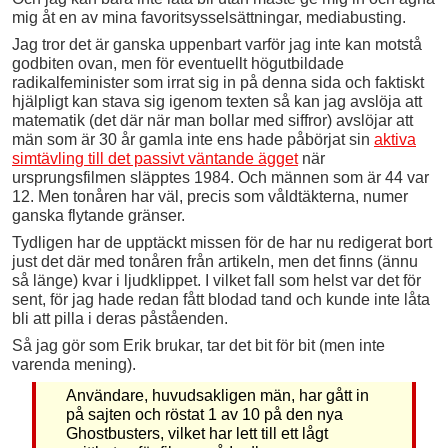
mig åt en av mina favoritsysselsättningar, mediabusting.
Jag tror det är ganska uppenbart varför jag inte kan motstå
godbiten ovan, men för eventuellt högutbildade
radikalfeminister som irrat sig in på denna sida och faktiskt
hjälpligt kan stava sig igenom texten så kan jag avslöja att
matematik (det där när man bollar med siffror) avslöjar att
män som är 30 år gamla inte ens hade påbörjat sin
aktiva
simtävling till det passivt väntande ägget
när
ursprungsfilmen släpptes 1984. Och männen som är 44 var
12. Men tonåren har väl, precis som våldtäkterna, numer
ganska flytande gränser.
Tydligen har de upptäckt missen för de har nu redigerat bort
just det där med tonåren från artikeln, men det finns (ännu
så länge) kvar i ljudklippet. I vilket fall som helst var det för
sent, för jag hade redan fått blodad tand och kunde inte låta
bli att pilla i deras påståenden.
Så jag gör som Erik brukar, tar det bit för bit (men inte
varenda mening).
Användare, huvudsakligen män, har gått in
på sajten och röstat 1 av 10 på den nya
Ghostbusters, vilket har lett till ett lågt