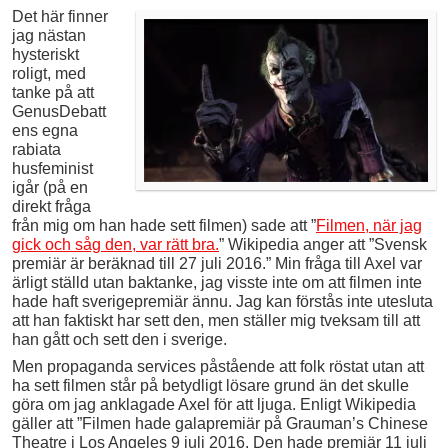
Det här finner
jag nästan
hysteriskt
roligt, med
tanke på att
GenusDebatt
ens egna
rabiata
husfeminist
igår (på en
direkt fråga
från mig om han hade sett filmen) sade att ”
Filmen, när jag
gick och såg den, var rätt bra.
” Wikipedia anger att ”Svensk
premiär är beräknad till 27 juli 2016.” Min fråga till Axel var
ärligt ställd utan baktanke, jag visste inte om att filmen inte
hade haft sverigepremiär ännu. Jag kan förstås inte utesluta
att han faktiskt har sett den, men ställer mig tveksam till att
han gått och sett den i sverige.
Men propaganda services påstående att folk röstat utan att
ha sett filmen står på betydligt lösare grund än det skulle
göra om jag anklagade Axel för att ljuga. Enligt Wikipedia
gäller att ”Filmen hade galapremiär på Grauman’s Chinese
Theatre i Los Angeles 9 juli 2016. Den hade premiär 11 juli