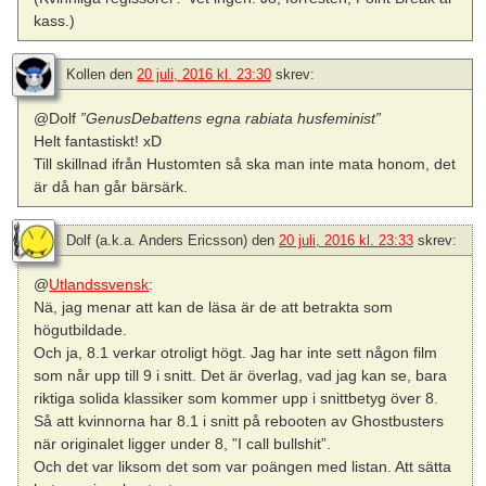
kass.)
Kollen
den
20 juli, 2016 kl. 23:30
skrev:
@Dolf
”GenusDebattens egna rabiata husfeminist”
Helt fantastiskt! xD
Till skillnad ifrån Hustomten så ska man inte mata honom, det
är då han går bärsärk.
Dolf (a.k.a. Anders Ericsson)
den
20 juli, 2016 kl. 23:33
skrev:
@
Utlandssvensk
:
Nä, jag menar att kan de läsa är de att betrakta som
högutbildade.
Och ja, 8.1 verkar otroligt högt. Jag har inte sett någon film
som når upp till 9 i snitt. Det är överlag, vad jag kan se, bara
riktiga solida klassiker som kommer upp i snittbetyg över 8.
Så att kvinnorna har 8.1 i snitt på rebooten av Ghostbusters
när originalet ligger under 8, ”I call bullshit”.
Och det var liksom det som var poängen med listan. Att sätta