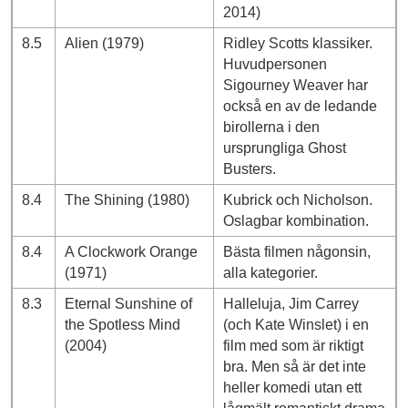
2014)
8.5
Alien (1979)
Ridley Scotts klassiker.
Huvudpersonen
Sigourney Weaver har
också en av de ledande
birollerna i den
ursprungliga Ghost
Busters.
8.4
The Shining (1980)
Kubrick och Nicholson.
Oslagbar kombination.
8.4
A Clockwork Orange
Bästa filmen någonsin,
(1971)
alla kategorier.
8.3
Eternal Sunshine of
Halleluja, Jim Carrey
the Spotless Mind
(och Kate Winslet) i en
(2004)
film med som är riktigt
bra. Men så är det inte
heller komedi utan ett