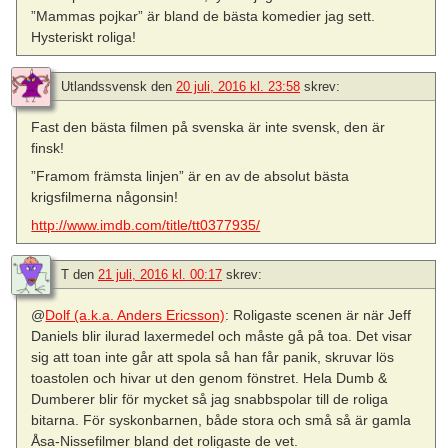
”Mammas pojkar” är bland de bästa komedier jag sett.
Hysteriskt roliga!
Utlandssvensk
den
20 juli, 2016 kl. 23:58
skrev:
Fast den bästa filmen på svenska är inte svensk, den är
finsk!
”Framom främsta linjen” är en av de absolut bästa
krigsfilmerna någonsin!
http://www.imdb.com/title/tt0377935/
T
den
21 juli, 2016 kl. 00:17
skrev:
@
Dolf (a.k.a. Anders Ericsson)
: Roligaste scenen är när Jeff
Daniels blir ilurad laxermedel och måste gå på toa. Det visar
sig att toan inte går att spola så han får panik, skruvar lös
toastolen och hivar ut den genom fönstret. Hela Dumb &
Dumberer blir för mycket så jag snabbspolar till de roliga
bitarna. För syskonbarnen, både stora och små så är gamla
Åsa-Nissefilmer bland det roligaste de vet.