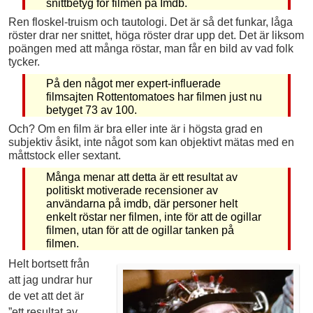
snittbetyg för filmen på Imdb.
Ren floskel-truism och tautologi. Det är så det funkar, låga
röster drar ner snittet, höga röster drar upp det. Det är liksom
poängen med att många röstar, man får en bild av vad folk
tycker.
På den något mer expert-influerade
filmsajten Rottentomatoes har filmen just nu
betyget 73 av 100.
Och? Om en film är bra eller inte är i högsta grad en
subjektiv åsikt, inte något som kan objektivt mätas med en
måttstock eller sextant.
Många menar att detta är ett resultat av
politiskt motiverade recensioner av
användarna på imdb, där personer helt
enkelt röstar ner filmen, inte för att de ogillar
filmen, utan för att de ogillar tanken på
filmen.
Helt bortsett från
att jag undrar hur
de vet att det är
”ett resultat av