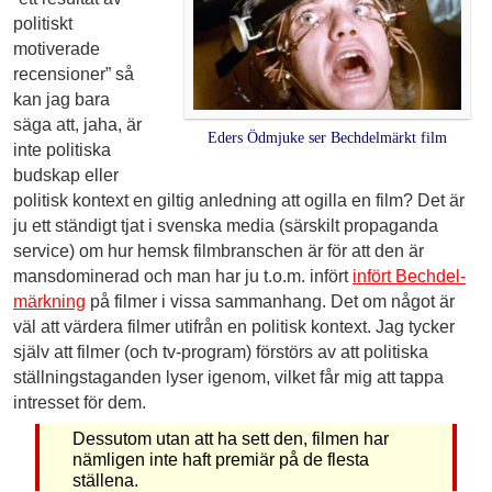
politiskt
motiverade
recensioner” så
kan jag bara
säga att, jaha, är
Eders Ödmjuke ser Bechdelmärkt film
inte politiska
budskap eller
politisk kontext en giltig anledning att ogilla en film? Det är
ju ett ständigt tjat i svenska media (särskilt propaganda
service) om hur hemsk filmbranschen är för att den är
mansdominerad och man har ju t.o.m. infört
infört Bechdel­
märkning
på filmer i vissa sammanhang. Det om något är
väl att värdera filmer utifrån en politisk kontext. Jag tycker
själv att filmer (och tv-program) förstörs av att politiska
ställningstaganden lyser igenom, vilket får mig att tappa
intresset för dem.
Dessutom utan att ha sett den, filmen har
nämligen inte haft premiär på de flesta
ställena.