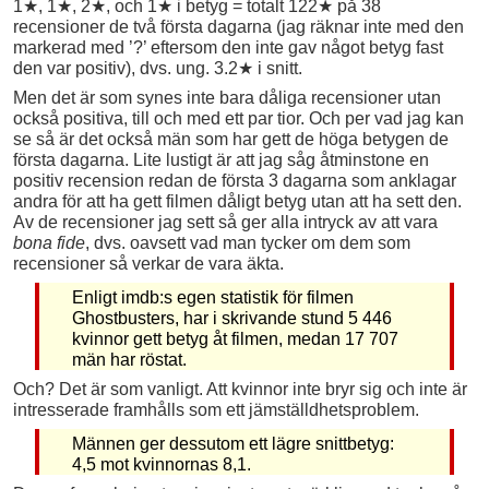
1★, 1★, 2★, och 1★ i betyg = totalt 122★ på 38
recensioner de två första dagarna (jag räknar inte med den
markerad med ’?’ eftersom den inte gav något betyg fast
den var positiv), dvs. ung. 3.2★ i snitt.
Men det är som synes inte bara dåliga recensioner utan
också positiva, till och med ett par tior. Och per vad jag kan
se så är det också män som har gett de höga betygen de
första dagarna. Lite lustigt är att jag såg åtminstone en
positiv recension redan de första 3 dagarna som anklagar
andra för att ha gett filmen dåligt betyg utan att ha sett den.
Av de recensioner jag sett så ger alla intryck av att vara
bona fide
, dvs. oavsett vad man tycker om dem som
recensioner så verkar de vara äkta.
Enligt imdb:s egen statistik för filmen
Ghostbusters, har i skrivande stund 5 446
kvinnor gett betyg åt filmen, medan 17 707
män har röstat.
Och? Det är som vanligt. Att kvinnor inte bryr sig och inte är
intresserade framhålls som ett jämställdhetsproblem.
Männen ger dessutom ett lägre snittbetyg:
4,5 mot kvinnornas 8,1.