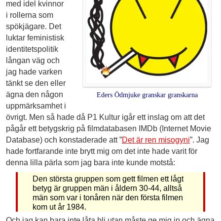
med idel kvinnor
i rollerna som
spökjägare. Det
luktar feministisk
identitetspolitik
långan väg och
jag hade varken
tänkt se den eller
ägna den någon
Eders Ödmjuke granskar granskarna
uppmärksamhet i
övrigt. Men så hade då P1 Kultur igår ett inslag om att det
pågår ett betygskrig på filmdatabasen IMDb (Internet Movie
Database) och konstaderade att ”
Det är ren misogyni
”. Jag
hade fortfarande inte brytt mig om det inte hade varit för
denna lilla pärla som jag bara inte kunde motstå:
Den största gruppen som gett filmen ett lågt
betyg är gruppen män i åldern 30-44, alltså
män som var i tonåren när den första filmen
kom ut år 1984.
Och jag kan bara inte låta bli utan måste ge mig in och ägna