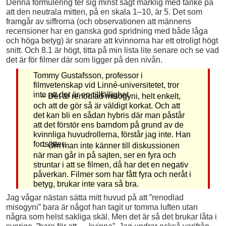
Denna formulering ter sig minst sagt märklig med tanke på
att den neutrala mitten, på en skala 1–10, är 5. Det som
framgår av siffrorna (och observationen att männens
recensioner har en ganska god spridning med både låga
och höga betyg) är snarare att kvinnorna har ett otroligt högt
snitt. Och 8.1 är högt, titta på min lista lite senare och se vad
det är för filmer där som ligger på den nivån.
Tommy Gustafsson, professor i
filmvetenskap vid Linné-universitetet, tror
inte att det är en tillfällighet.
– Det är renodlad misogyni, helt enkelt,
och att de gör så är väldigt korkat. Och att
det kan bli en sådan hybris där man påstår
att det förstör ens barndom på grund av de
kvinnliga huvudrollerna, förstår jag inte. Han
fortsätter:
– Om man inte känner till diskussionen
när man går in på sajten, ser en fyra och
struntar i att se filmen, då har det en negativ
påverkan. Filmer som har fått fyra och neråt i
betyg, brukar inte vara så bra.
Jag vågar nästan sätta mitt huvud på att ”renodlad
misogyni” bara är något han tagit ur tomma luften utan
några som helst sakliga skäl. Men det är så det brukar låta i