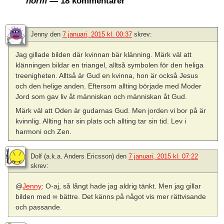
norm
— 18 kommentarer
Jenny
den
7 januari, 2015 kl. 00:37
skrev:
Jag gillade bilden där kvinnan bär klänning. Märk väl att
klänningen bildar en triangel, alltså symbolen för den heliga
treenigheten. Alltså är Gud en kvinna, hon är också Jesus
och den helige anden. Eftersom allting började med Moder
Jord som gav liv åt människan och människan åt Gud.
Märk väl att Oden är gudarnas Gud. Men jorden vi bor på är
kvinnlig. Allting har sin plats och allting tar sin tid. Lev i
harmoni och Zen.
Dolf (a.k.a. Anders Ericsson)
den
7 januari, 2015 kl. 07:22
skrev:
@
Jenny
: O-aj, så långt hade jag aldrig tänkt. Men jag gillar
bilden med ∞ bättre. Det känns på något vis mer rättvisande
och passande.