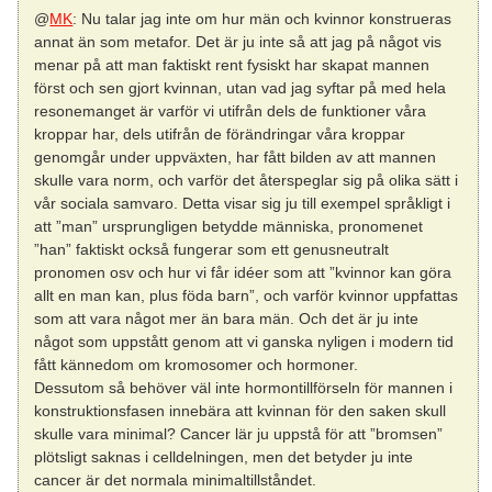
@
MK
: Nu talar jag inte om hur män och kvinnor konstrueras
annat än som metafor. Det är ju inte så att jag på något vis
menar på att man faktiskt rent fysiskt har skapat mannen
först och sen gjort kvinnan, utan vad jag syftar på med hela
resonemanget är varför vi utifrån dels de funktioner våra
kroppar har, dels utifrån de förändringar våra kroppar
genomgår under uppväxten, har fått bilden av att mannen
skulle vara norm, och varför det återspeglar sig på olika sätt i
vår sociala samvaro. Detta visar sig ju till exempel språkligt i
att ”man” ursprungligen betydde människa, pronomenet
”han” faktiskt också fungerar som ett genusneutralt
pronomen osv och hur vi får idéer som att ”kvinnor kan göra
allt en man kan, plus föda barn”, och varför kvinnor uppfattas
som att vara något mer än bara män. Och det är ju inte
något som uppstått genom att vi ganska nyligen i modern tid
fått kännedom om kromosomer och hormoner.
Dessutom så behöver väl inte hormontillförseln för mannen i
konstruktionsfasen innebära att kvinnan för den saken skull
skulle vara minimal? Cancer lär ju uppstå för att ”bromsen”
plötsligt saknas i celldelningen, men det betyder ju inte
cancer är det normala minimaltillståndet.