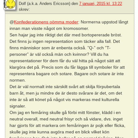
Dolf (a.k.a. Anders Ericsson)
den
7 januari, 2015 kl. 13:22
skrev:
@
Konfederationens oömma moder
: Normerna uppstod långt
innan man visste något om kromosomer.
Sen hajar jag inte riktigt det där med bortopererade bröst.
Det finns ju ingen representation som täcker alla fall. Det
finns människor som är enbenta också. ”Q-” och ”T-
personer” är väl också män och kvinnor? Vill du ha
representationer för dem får du väl hitta på något sätt att
klargöra det på. Precis som du får lägga till symboler för att
representera bagare och sotare. Bagare och sotare är inte
normen.
Det är väl normalt inte särskilt svårt att skilja förpubertala
barn åt, men ju mindre de är desto svårare är det, om det
inte är så att könet på något vis markeras med kulturella
signaler.
Om jag en femåring skulle gå förbi mitt fönster, klädd i en
neutral overall, med neutral frisyr och så vidare, dvs. inget
har gjorts för att markera om femåringen är pojk eller flicka,
skulle jag inte kunna avgöra med en blick vilket kön