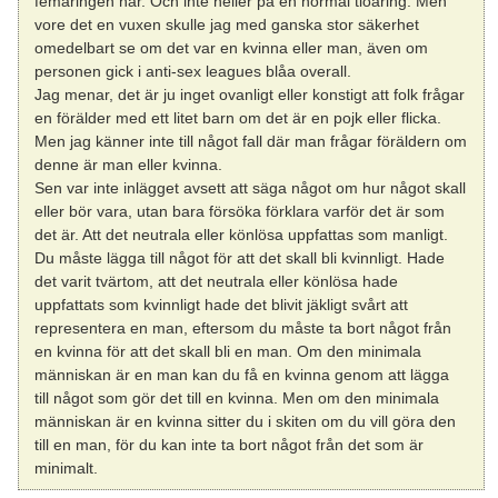
femåringen har. Och inte heller på en normal tioåring. Men
vore det en vuxen skulle jag med ganska stor säkerhet
omedelbart se om det var en kvinna eller man, även om
personen gick i anti-sex leagues blåa overall.
Jag menar, det är ju inget ovanligt eller konstigt att folk frågar
en förälder med ett litet barn om det är en pojk eller flicka.
Men jag känner inte till något fall där man frågar föräldern om
denne är man eller kvinna.
Sen var inte inlägget avsett att säga något om hur något skall
eller bör vara, utan bara försöka förklara varför det är som
det är. Att det neutrala eller könlösa uppfattas som manligt.
Du måste lägga till något för att det skall bli kvinnligt. Hade
det varit tvärtom, att det neutrala eller könlösa hade
uppfattats som kvinnligt hade det blivit jäkligt svårt att
representera en man, eftersom du måste ta bort något från
en kvinna för att det skall bli en man. Om den minimala
människan är en man kan du få en kvinna genom att lägga
till något som gör det till en kvinna. Men om den minimala
människan är en kvinna sitter du i skiten om du vill göra den
till en man, för du kan inte ta bort något från det som är
minimalt.