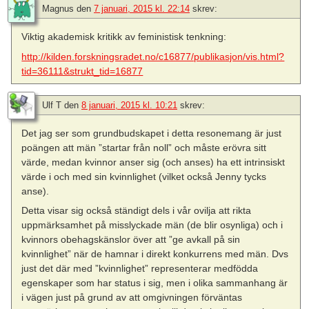
Magnus
den
7 januari, 2015 kl. 22:14
skrev:
Viktig akademisk kritikk av feministisk tenkning:
http://kilden.forskningsradet.no/c16877/publikasjon/vis.html?
tid=36111&strukt_tid=16877
Ulf T
den
8 januari, 2015 kl. 10:21
skrev:
Det jag ser som grundbudskapet i detta resonemang är just
poängen att män ”startar från noll” och måste erövra sitt
värde, medan kvinnor anser sig (och anses) ha ett intrinsiskt
värde i och med sin kvinnlighet (vilket också Jenny tycks
anse).
Detta visar sig också ständigt dels i vår ovilja att rikta
uppmärksamhet på misslyckade män (de blir osynliga) och i
kvinnors obehagskänslor över att ”ge avkall på sin
kvinnlighet” när de hamnar i direkt konkurrens med män. Dvs
just det där med ”kvinnlighet” representerar medfödda
egenskaper som har status i sig, men i olika sammanhang är
i vägen just på grund av att omgivningen förväntas