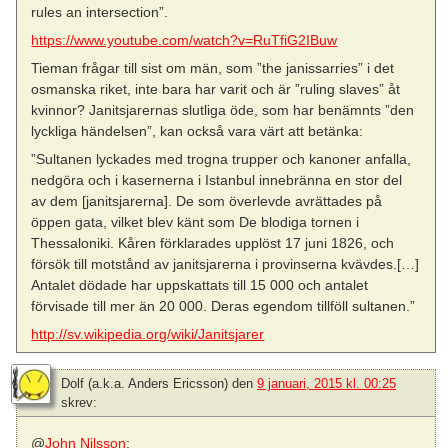
rules an intersection”.
https://www.youtube.com/watch?v=RuTfiG2IBuw
Tieman frågar till sist om män, som ”the janissarries” i det
osmanska riket, inte bara har varit och är ”ruling slaves” åt
kvinnor? Janitsjarernas slutliga öde, som har benämnts ”den
lyckliga händelsen”, kan också vara värt att betänka:
”Sultanen lyckades med trogna trupper och kanoner anfalla,
nedgöra och i kasernerna i Istanbul innebränna en stor del
av dem [janitsjarerna]. De som överlevde avrättades på
öppen gata, vilket blev känt som De blodiga tornen i
Thessaloniki. Kåren förklarades upplöst 17 juni 1826, och
försök till motstånd av janitsjarerna i provinserna kvävdes.[…]
Antalet dödade har uppskattats till 15 000 och antalet
förvisade till mer än 20 000. Deras egendom tillföll sultanen.”
http://sv.wikipedia.org/wiki/Janitsjarer
Dolf (a.k.a. Anders Ericsson)
den
9 januari, 2015 kl. 00:25
skrev:
@
John Nilsson
: