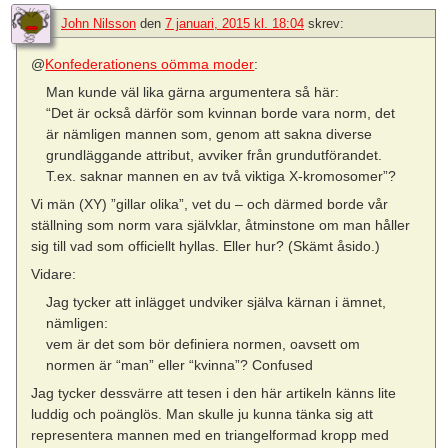
John Nilsson
den
7 januari, 2015 kl. 18:04
skrev:
@
Konfederationens oömma moder
:
Man kunde väl lika gärna argumentera så här:
“Det är också därför som kvinnan borde vara norm, det
är nämligen mannen som, genom att sakna diverse
grundläggande attribut, avviker från grundutförandet.
T.ex. saknar mannen en av två viktiga X-kromosomer”?
Vi män (XY) ”gillar olika”, vet du – och därmed borde vår
ställning som norm vara självklar, åtminstone om man håller
sig till vad som officiellt hyllas. Eller hur? (Skämt åsido.)
Vidare:
Jag tycker att inlägget undviker själva kärnan i ämnet,
nämligen:
vem är det som bör definiera normen, oavsett om
normen är “man” eller “kvinna”? Confused
Jag tycker dessvärre att tesen i den här artikeln känns lite
luddig och poänglös. Man skulle ju kunna tänka sig att
representera mannen med en triangelformad kropp med