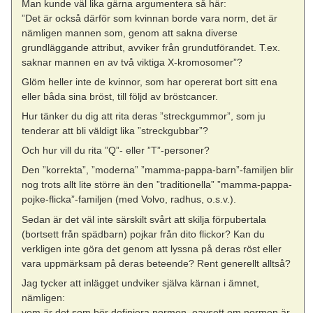
Man kunde väl lika gärna argumentera så här:
”Det är också därför som kvinnan borde vara norm, det är
nämligen mannen som, genom att sakna diverse
grundläggande attribut, avviker från grundutförandet. T.ex.
saknar mannen en av två viktiga X-kromosomer”?
Glöm heller inte de kvinnor, som har opererat bort sitt ena
eller båda sina bröst, till följd av bröstcancer.
Hur tänker du dig att rita deras ”streckgummor”, som ju
tenderar att bli väldigt lika ”streckgubbar”?
Och hur vill du rita ”Q”- eller ”T”-personer?
Den ”korrekta”, ”moderna” ”mamma-pappa-barn”-familjen blir
nog trots allt lite större än den ”traditionella” ”mamma-pappa-
pojke-flicka”-familjen (med Volvo, radhus, o.s.v.).
Sedan är det väl inte särskilt svårt att skilja förpubertala
(bortsett från spädbarn) pojkar från dito flickor? Kan du
verkligen inte göra det genom att lyssna på deras röst eller
vara uppmärksam på deras beteende? Rent generellt alltså?
Jag tycker att inlägget undviker själva kärnan i ämnet,
nämligen:
vem är det som bör definiera normen, oavsett om normen är