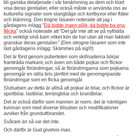
bli ganska detaljerade i vår beskrivning av dem och klart
visa deras genitalier, eller också måste vi använda oss av
kulturella signaler som slangbåge och kortbyxor eller flätor
och klänning. Den trogne läsaren noterade att jag i
gårdagens inlägg ”
Dä bidde ingen pôjk, dä bidde ba ena
flêcka
” också noterade att ”Det går inte att se på nyfödda
och verkligt små barn vilket kön de har utan att man faktiskt
granskar deras genitalier.” (Den otrogne läsaren som inte
läst gårdagens inlägg: Skämmes på sig!!!)
Det är först genom puberteten som skillnaderna börjar
framträda markant, och även om både pojkar och flickor
genomgår förändringar, så är förändringarna som pojkarna
genomgår en stilla bris jämfört med de genomgripande
förändringar som en flicka genomgår.
Slutsatsen av detta är alltså att pojkar är bilar, och flickor är
sportbilar, lastbilar, terrängbilar och brandbilar.
Det är också därför som mannen är norm, det är nämligen
kvinnan som med diverse tillsatser och modifikationer
avviker från grundutförandet.
Svårare än så var det inte.
Och därför är Gud givetvis man.