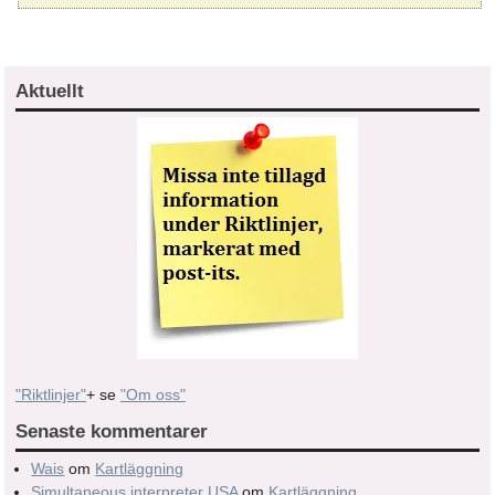
Aktuellt
"Riktlinjer"
+ se
"Om oss"
Senaste kommentarer
Wais
om
Kartläggning
Simultaneous interpreter USA
om
Kartläggning