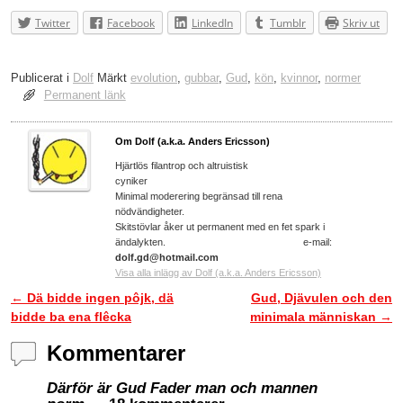
Twitter
Facebook
LinkedIn
Tumblr
Skriv ut
Publicerat i
Dolf
Märkt
evolution
,
gubbar
,
Gud
,
kön
,
kvinnor
,
normer
Permanent länk
Om Dolf (a.k.a. Anders Ericsson)
Hjärtlös filantrop och altruistisk
cyniker
Minimal moderering begränsad till rena
nödvändigheter.
Skitstövlar åker ut permanent med en fet spark i
ändalykten. e-mail:
dolf.gd@hotmail.com
Visa alla inlägg av Dolf (a.k.a. Anders Ericsson)
←
Dä bidde ingen pôjk, dä
Gud, Djävulen och den
Inläggsnavigering
bidde ba ena flêcka
minimala människan
→
Kommentarer
Därför är Gud Fader man och mannen