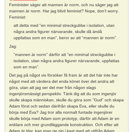
Feminister säger att mannen är norm, och nu säger jag att
mannen är norm. Har jag blivit feminist? Nope, don’t worry.
Feminist:
att detta med “en minimal streckgubbe i isolation, utan
några andra figurer närvarande, skulle då ändå
uppfattas som en man”, beror av att “mannen är norm”.
Jag:
”mannen är norm” därför att “en minimal streckgubbe i
isolation, utan några andra figurer närvarande, uppfattas
som en man”.
Det jag på något vis försöker få fram är att det här inte har
något med att värdera det enda könet över det andra att
göra, utan att jag ser det mer från någon slags
ingenjörsmässigt perspektiv. Tänk dig att du som ingenjör
skulle skapa människan, skulle du göra som ”Gud” och skapa
Adam först och sedan därifrån skapa Eva, eller skulle du
börja med Eva? Jag tror alla normalt funtade ingenjörer
skulle börja med Adam som prototyp, därför att Adam är en
enklare och mer grundläggande konstruktion. Och efter att
Adam är klar, kan man ge sig i kast med att utifrån Adam