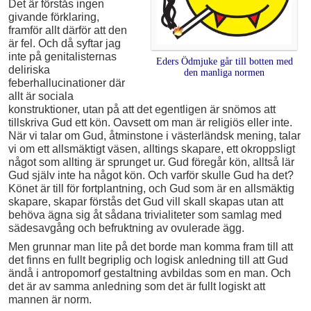
Det är förstås ingen
givande förklaring,
framför allt därför att den
är fel. Och då syftar jag
inte på genitalisternas
Eders Ödmjuke går till botten med
deliriska
den manliga normen
feberhallucinationer där
allt är sociala
konstruktioner, utan på att det egentligen är snömos att
tillskriva Gud ett kön. Oavsett om man är religiös eller inte.
När vi talar om Gud, åtminstone i västerländsk mening, talar
vi om ett allsmäktigt väsen, alltings skapare, ett okroppsligt
något som allting är sprunget ur. Gud föregår kön, alltså lär
Gud själv inte ha något kön. Och varför skulle Gud ha det?
Könet är till för fortplantning, och Gud som är en allsmäktig
skapare, skapar förstås det Gud vill skall skapas utan att
behöva ägna sig åt sådana trivialiteter som samlag med
sädesavgång och befruktning av ovulerade ägg.
Men grunnar man lite på det borde man komma fram till att
det finns en fullt begriplig och logisk anledning till att Gud
ändå i antropomorf gestaltning avbildas som en man. Och
det är av samma anledning som det är fullt logiskt att
mannen är norm.