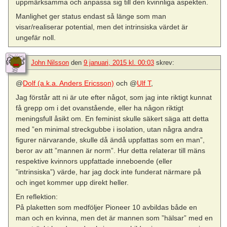
uppmärksamma och anpassa sig till den kvinnliga aspekten.
Manlighet ger status endast så länge som man
visar/realiserar potential, men det intrinsiska värdet är
ungefär noll.
John Nilsson
den
9 januari, 2015 kl. 00:03
skrev:
@
Dolf (a.k.a. Anders Ericsson)
och @
Ulf T
,
Jag förstår att ni är ute efter något, som jag inte riktigt kunnat
få grepp om i det ovanstående, eller ha någon riktigt
meningsfull åsikt om. En feminist skulle säkert säga att detta
med ”en minimal streckgubbe i isolation, utan några andra
figurer närvarande, skulle då ändå uppfattas som en man”,
beror av att ”mannen är norm”. Hur detta relaterar till mäns
respektive kvinnors uppfattade inneboende (eller
”intrinsiska”) värde, har jag dock inte funderat närmare på
och inget kommer upp direkt heller.
En reflektion:
På plaketten som medföljer Pioneer 10 avbildas både en
man och en kvinna, men det är mannen som ”hälsar” med en