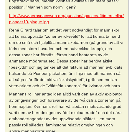
uppsträckt hand, medan kvinnan avbildas i en mera passiv
position. ”Mannen som norm” igen?
http://www.aerospaceweb.org/question/spacecraft/interstellar/
pioneer10-plaque.jpg
René Girard talar om att det varit nödvändigt för människor
att kunna upprätta ”zoner av ickevåld” för att kunna ta hand
om de små och hjälplösa människobarnen (på grund av att vi
föds med stora huvuden och en outvecklad kropp), och
dessa zoner har förstås i första hand hanterats av de
ammande mödrarna etc. Dessa zoner har behövt aktivt
”beskydd” och jag tänker att det faktum att mannen avbildats
hälsande på Pioneer-plaketten, är i linje med att mannen så
att säga står för det aktiva ”skalskyddet”, i gränsen mellan
yttervärlden och de ”våldsfria zonerna” för kvinnor och barn.
Mannens roll har antagligen alltid varit den av aktiv exploatör
av omgivningen och försvarare av de ”våldsfria zonerna” på
hemmaplan. Kvinnans roll har väl sedan i motsvarande grad
varit den av beredningen av ”det exploaterade” och det nära
omhändertagandet av det uppväxande släktet – en mera
passiv roll således, åtminstone relativt omgivningen och
andra människorgrupper.