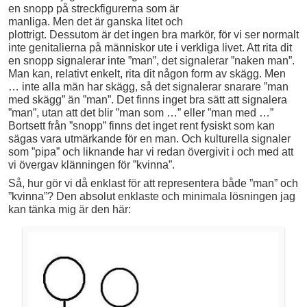
en snopp på streckfigurerna som är
manliga. Men det är ganska litet och
plottrigt. Dessutom är det ingen bra markör, för vi ser normalt
inte genitalierna på människor ute i verkliga livet. Att rita dit
en snopp signalerar inte ”man”, det signalerar ”naken man”.
Man kan, relativt enkelt, rita dit någon form av skägg. Men
… inte alla män har skägg, så det signalerar snarare ”man
med skägg” än ”man”. Det finns inget bra sätt att signalera
”man”, utan att det blir ”man som …” eller ”man med …”
Bortsett från ”snopp” finns det inget rent fysiskt som kan
sägas vara utmärkande för en man. Och kulturella signaler
som ”pipa” och liknande har vi redan övergivit i och med att
vi övergav klänningen för ”kvinna”.
Så, hur gör vi då enklast för att representera både ”man” och
”kvinna”? Den absolut enklaste och minimala lösningen jag
kan tänka mig är den här: