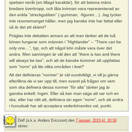
spetsen neråt (en tillagd karaktär), för att betona mäns
bredare överkropp, och låta kvinnan vara representerad av
den enkla ”streckgubben” (-gumman, -figuren…). Jag tycker
inte resonemanget håller, men jag kanske inte har fattat eller
så är det ett skämt?
Präglas inte debatten annars av att man tänker att de två
könen fungerar som männen i ”Highlander” – ”There can be
only one…”, typ, och att något kön
måste
vara över det
andra. Men sanningen är väl den att ”there is two and there
will always be two”, och att de kanske kommer att uppfattas
som ”norm” på lite olika områden i livet?
Att det definieras ”normer” är väl oundvikligt, vi vill ju gärna
efterlikna de vi ser upp till, men svaret på frågan om vem
som ska definera dessa normer ”för alla” tänker jag är
ganska enkelt: Ingen. Eller så kan man säga att var och en
ska, eller har rätt att, definiera sin egen ”norm”, och att andra
i huvudsak har att acceptera vederbörandes val, punkt.
Dolf (a.k.a. Anders Ericsson)
den
7 januari, 2015 kl. 20:50
skrev: