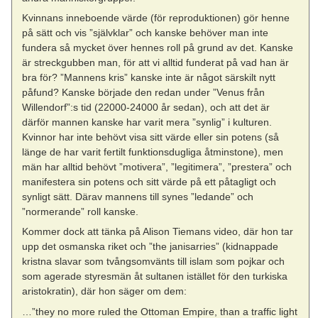
Kvinnans inneboende värde (för reproduktionen) gör henne
på sätt och vis ”självklar” och kanske behöver man inte
fundera så mycket över hennes roll på grund av det. Kanske
är streckgubben man, för att vi alltid funderat på vad han är
bra för? ”Mannens kris” kanske inte är något särskilt nytt
påfund? Kanske började den redan under ”Venus från
Willendorf”:s tid (22000-24000 år sedan), och att det är
därför mannen kanske har varit mera ”synlig” i kulturen.
Kvinnor har inte behövt visa sitt värde eller sin potens (så
länge de har varit fertilt funktionsdugliga åtminstone), men
män har alltid behövt ”motivera”, ”legitimera”, ”prestera” och
manifestera sin potens och sitt värde på ett påtagligt och
synligt sätt. Därav mannens till synes ”ledande” och
”normerande” roll kanske.
Kommer dock att tänka på Alison Tiemans video, där hon tar
upp det osmanska riket och ”the janisarries” (kidnappade
kristna slavar som tvångsomvänts till islam som pojkar och
som agerade styresmän åt sultanen istället för den turkiska
aristokratin), där hon säger om dem:
…”they no more ruled the Ottoman Empire, than a traffic light