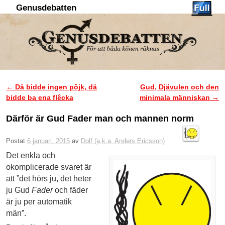
Genusdebatten
Hoppa till huvudinnehåll
Hoppa till sekundärt innehåll
←
Dä bidde ingen pôjk, dä
Gud, Djävulen och den
Inläggsnavigering
bidde ba ena flêcka
minimala människan
→
Därför är Gud Fader man och mannen norm
Postat
6 januari, 2015
av
Dolf (a.k.a. Anders Ericsson)
Det enkla och
okomplicerade svaret är
att ”det hörs ju, det heter
ju Gud
Fader
och fäder
är ju per automatik
män”.