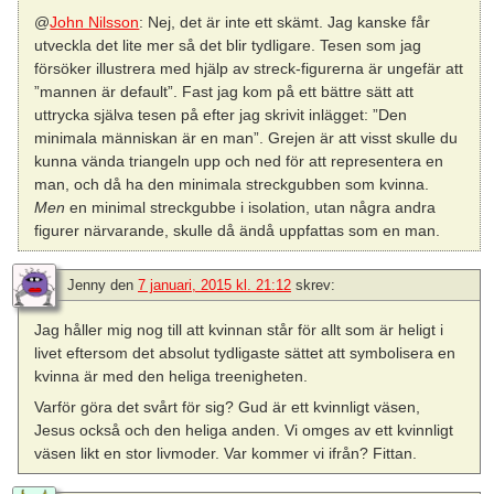
@
John Nilsson
: Nej, det är inte ett skämt. Jag kanske får
utveckla det lite mer så det blir tydligare. Tesen som jag
försöker illustrera med hjälp av streck-figurerna är ungefär att
”mannen är default”. Fast jag kom på ett bättre sätt att
uttrycka själva tesen på efter jag skrivit inlägget: ”Den
minimala människan är en man”. Grejen är att visst skulle du
kunna vända triangeln upp och ned för att representera en
man, och då ha den minimala streckgubben som kvinna.
Men
en minimal streckgubbe i isolation, utan några andra
figurer närvarande, skulle då ändå uppfattas som en man.
Jenny
den
7 januari, 2015 kl. 21:12
skrev:
Jag håller mig nog till att kvinnan står för allt som är heligt i
livet eftersom det absolut tydligaste sättet att symbolisera en
kvinna är med den heliga treenigheten.
Varför göra det svårt för sig? Gud är ett kvinnligt väsen,
Jesus också och den heliga anden. Vi omges av ett kvinnligt
väsen likt en stor livmoder. Var kommer vi ifrån? Fittan.