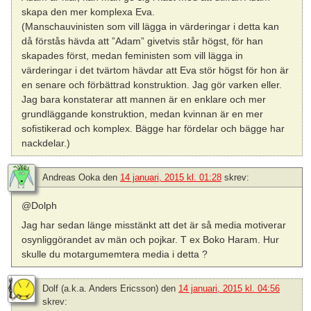
skapa den mer komplexa Eva.
(Manschauvinisten som vill lägga in värderingar i detta kan
då förstås hävda att ”Adam” givetvis står högst, för han
skapades först, medan feministen som vill lägga in
värderingar i det tvärtom hävdar att Eva stör högst för hon är
en senare och förbättrad konstruktion. Jag gör varken eller.
Jag bara konstaterar att mannen är en enklare och mer
grundläggande konstruktion, medan kvinnan är en mer
sofistikerad och komplex. Bägge har fördelar och bägge har
nackdelar.)
Andreas Ooka
den
14 januari, 2015 kl. 01:28
skrev:
@Dolph
Jag har sedan länge misstänkt att det är så media motiverar
osynliggörandet av män och pojkar. T ex Boko Haram. Hur
skulle du motargumemtera media i detta ?
Dolf (a.k.a. Anders Ericsson)
den
14 januari, 2015 kl. 04:56
skrev: