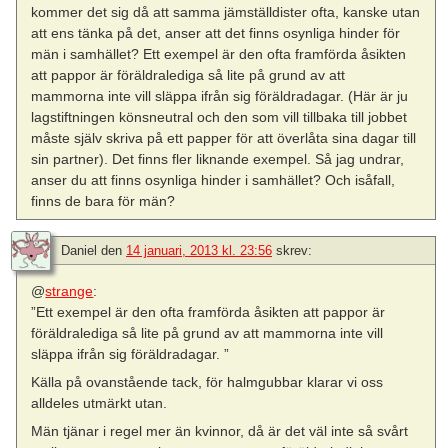
kommer det sig då att samma jämställdister ofta, kanske utan
att ens tänka på det, anser att det finns osynliga hinder för
män i samhället? Ett exempel är den ofta framförda åsikten
att pappor är föräldralediga så lite på grund av att
mammorna inte vill släppa ifrån sig föräldradagar. (Här är ju
lagstiftningen könsneutral och den som vill tillbaka till jobbet
måste själv skriva på ett papper för att överlåta sina dagar till
sin partner). Det finns fler liknande exempel. Så jag undrar,
anser du att finns osynliga hinder i samhället? Och isåfall,
finns de bara för män?
Daniel
den
14 januari, 2013 kl. 23:56
skrev:
@
strange
:
”Ett exempel är den ofta framförda åsikten att pappor är
föräldralediga så lite på grund av att mammorna inte vill
släppa ifrån sig föräldradagar. ”
Källa på ovanstående tack, för halmgubbar klarar vi oss
alldeles utmärkt utan.
Män tjänar i regel mer än kvinnor, då är det väl inte så svårt