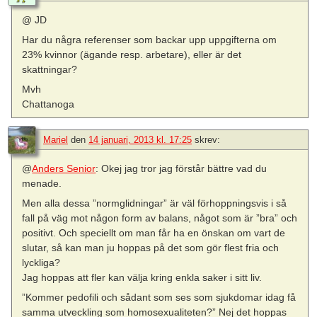
@ JD
Har du några referenser som backar upp uppgifterna om
23% kvinnor (ägande resp. arbetare), eller är det
skattningar?
Mvh
Chattanoga
Mariel
den
14 januari, 2013 kl. 17:25
skrev:
@
Anders Senior
: Okej jag tror jag förstår bättre vad du
menade.
Men alla dessa ”normglidningar” är väl förhoppningsvis i så
fall på väg mot någon form av balans, något som är ”bra” och
positivt. Och speciellt om man får ha en önskan om vart de
slutar, så kan man ju hoppas på det som gör flest fria och
lyckliga?
Jag hoppas att fler kan välja kring enkla saker i sitt liv.
”Kommer pedofili och sådant som ses som sjukdomar idag få
samma utveckling som homosexualiteten?” Nej det hoppas