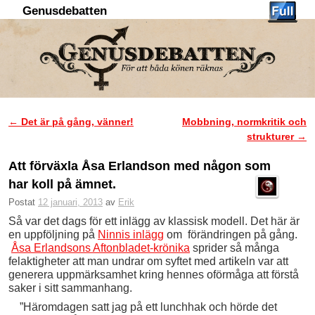
Genusdebatten
Hoppa till huvudinnehåll
Hoppa till sekundärt innehåll
←
Det är på gång, vänner!
Mobbning, normkritik och
Inläggsnavigering
strukturer
→
Att förväxla Åsa Erlandson med någon som
har koll på ämnet.
Postat
12 januari, 2013
av
Erik
Så var det dags för ett inlägg av klassisk modell. Det här är
en uppföljning på
Ninnis inlägg
om förändringen på gång.
Åsa Erlandsons Aftonbladet-krönika
sprider så många
felaktigheter att man undrar om syftet med artikeln var att
generera uppmärksamhet kring hennes oförmåga att förstå
saker i sitt sammanhang.
”Häromdagen satt jag på ett lunchhak och hörde det