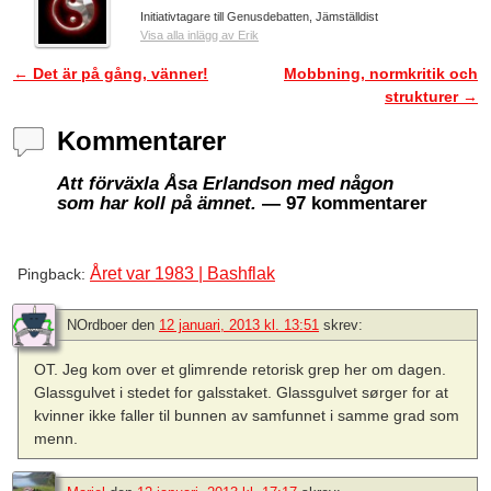
Initiativtagare till Genusdebatten, Jämställdist
Visa alla inlägg av Erik
←
Det är på gång, vänner!
Mobbning, normkritik och
Inläggsnavigering
strukturer
→
Kommentarer
Att förväxla Åsa Erlandson med någon
som har koll på ämnet.
— 97 kommentarer
Året var 1983 | Bashflak
Pingback:
NOrdboer
den
12 januari, 2013 kl. 13:51
skrev:
OT. Jeg kom over et glimrende retorisk grep her om dagen.
Glassgulvet i stedet for galsstaket. Glassgulvet sørger for at
kvinner ikke faller til bunnen av samfunnet i samme grad som
menn.