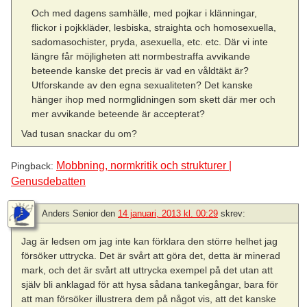
Och med dagens samhälle, med pojkar i klänningar,
flickor i pojkkläder, lesbiska, straighta och homosexuella,
sadomasochister, pryda, asexuella, etc. etc. Där vi inte
längre får möjligheten att normbestraffa avvikande
beteende kanske det precis är vad en våldtäkt är?
Utforskande av den egna sexualiteten? Det kanske
hänger ihop med normglidningen som skett där mer och
mer avvikande beteende är accepterat?
Vad tusan snackar du om?
Mobbning, normkritik och strukturer |
Pingback:
Genusdebatten
Anders Senior
den
14 januari, 2013 kl. 00:29
skrev:
Jag är ledsen om jag inte kan förklara den större helhet jag
försöker uttrycka. Det är svårt att göra det, detta är minerad
mark, och det är svårt att uttrycka exempel på det utan att
själv bli anklagad för att hysa sådana tankegångar, bara för
att man försöker illustrera dem på något vis, att det kanske