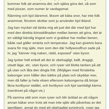
kommer folk att anamma det, och själva göra det, så som
med pizzan, som numer är vardagsmat.
Klänning och kjol däremot, liksom att käka snor, har inte folk
anammat, förutom skottar som ju använder kjol ibland.
Jag kan mycket väl tänka mig att just det där med kjol har
med den direkta könsskillnaden mellan benen att göra, det är
en väldigt känslig tingest som vi grabbar har mellan benen,
både vad gäller smärta och temperatur. Jag kan givetvis bara
svara för mig själv, men som den där hollywoodfrun sade på
tv; jag ”känner mig naken, rädd, exposed” utan byxor.
Jag tycker helt enkelt att det är obehagligt, kallt, dragigt,
utsatt läge, etc. utan byxor, och ryser vid blotta tanken på att
gå utan och låta den dingla fritt. (Möjligen med förstärkta
kalsonger som håller den bättre på plats och skyddar mer,
men då faller ju hela vitsen eftersom kalsongerna då börjar
likna kortbyxor istället, och kortbyxor och kjol samtidigt känns
överdrivet på något vis.)
På samma sätt som man ryser och blir äcklad av att någon
annan käkar snor trots att man inte själv alls påverkas av det
igentligen, annat än med ett obehagligt synintryck, ryser jag