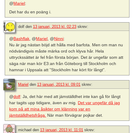
@
Mariel
:
Det har du en poäng i.
dolf
den
13 januari, 2013 kl. 02:23
skrev:
@
Bashflak
, @
Mariel
, @
Ninni
:
Nu är jag nästan böjd att hålla med barfota. Men om man nu
nödvändigvis måste märka ord och klyva hår. Hela
uttryckssättet är fel från första början. Det är ungefär som att
säga när man kör E3:an från Göteborg till Stockholm och
hamnar i Uppsala att ”Stockholm har kört för långt”.
Mariel
den
13 januari, 2013 kl. 09:01
skrev:
@
dolf
: Ja, det här med att jämställdhet inte kan gå för långt
har tagits upp tidigare, även av mig.
Det var ungefär då jag
kom på att mina åsikter om klänning var en
jämtställdhetsfråga.
När man förvägrar pojkar det.
michael
den
13 januari, 2013 kl. 11:01
skrev: