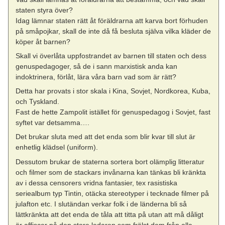
staten styra över?
Idag lämnar staten rätt åt föräldrarna att karva bort förhuden
på småpojkar, skall de inte då få besluta själva vilka kläder de
köper åt barnen?
Skall vi överlåta uppfostrandet av barnen till staten och dess
genuspedagoger, så de i sann marxistisk anda kan
indoktrinera, förlåt, lära våra barn vad som är rätt?
Detta har provats i stor skala i Kina, Sovjet, Nordkorea, Kuba,
och Tyskland.
Fast de hette Zampolit istället för genuspedagog i Sovjet, fast
syftet var detsamma….
Det brukar sluta med att det enda som blir kvar till slut är
enhetlig klädsel (uniform).
Dessutom brukar de staterna sortera bort olämplig litteratur
och filmer som de stackars invånarna kan tänkas bli kränkta
av i dessa censorers vridna fantasier, tex rasistiska
seriealbum typ Tintin, otäcka stereotyper i tecknade filmer på
julafton etc. I slutändan verkar folk i de länderna bli så
lättkränkta att det enda de tåla att titta på utan att må dåligt
är affiscer på den store ledaren som frälst dem från alla