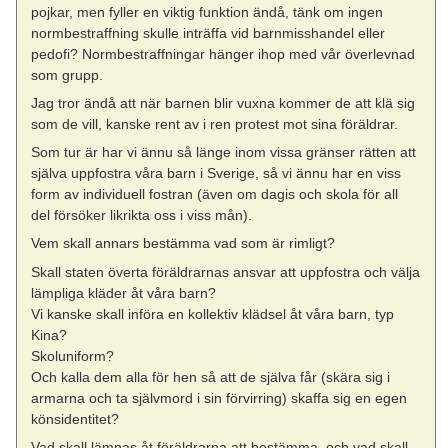
pojkar, men fyller en viktig funktion ändå, tänk om ingen
normbestraffning skulle inträffa vid barnmisshandel eller
pedofi? Normbestraffningar hänger ihop med vår överlevnad
som grupp.
Jag tror ändå att när barnen blir vuxna kommer de att klä sig
som de vill, kanske rent av i ren protest mot sina föräldrar.
Som tur är har vi ännu så länge inom vissa gränser rätten att
själva uppfostra våra barn i Sverige, så vi ännu har en viss
form av individuell fostran (även om dagis och skola för all
del försöker likrikta oss i viss mån).
Vem skall annars bestämma vad som är rimligt?
Skall staten överta föräldrarnas ansvar att uppfostra och välja
lämpliga kläder åt våra barn?
Vi kanske skall införa en kollektiv klädsel åt våra barn, typ
Kina?
Skoluniform?
Och kalla dem alla för hen så att de själva får (skära sig i
armarna och ta självmord i sin förvirring) skaffa sig en egen
könsidentitet?
Vad skall lämnas åt föräldrarna att bestämma, och vad skall