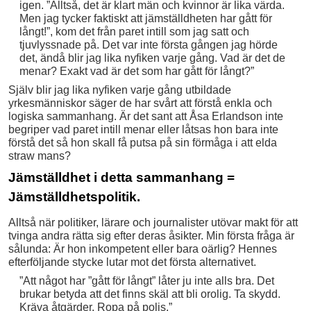
igen. ”Alltså, det är klart män och kvinnor är lika värda.
Men jag tycker faktiskt att jämställdheten har gått för
långt!”, kom det från paret intill som jag satt och
tjuvlyssnade på. Det var inte första gången jag hörde
det, ändå blir jag lika nyfiken varje gång. Vad är det de
menar? Exakt vad är det som har gått för långt?”
Själv blir jag lika nyfiken varje gång utbildade
yrkesmänniskor säger de har svårt att förstå enkla och
logiska sammanhang. Är det sant att Åsa Erlandson inte
begriper vad paret intill menar eller låtsas hon bara inte
förstå det så hon skall få putsa på sin förmåga i att elda
straw mans?
Jämställdhet i detta sammanhang =
Jämställdhetspolitik.
Alltså när politiker, lärare och journalister utövar makt för att
tvinga andra rätta sig efter deras åsikter. Min första fråga är
sålunda: Är hon inkompetent eller bara oärlig? Hennes
efterföljande stycke lutar mot det första alternativet.
”Att något har ”gått för långt”
låter ju inte alls bra. Det
brukar betyda att det finns skäl att bli orolig. Ta skydd.
Kräva åtgärder. Ropa på polis.”