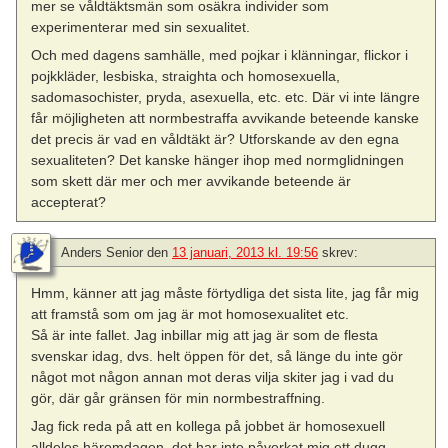
mer se våldtäktsmän som osäkra individer som
experimenterar med sin sexualitet.
Och med dagens samhälle, med pojkar i klänningar, flickor i
pojkkläder, lesbiska, straighta och homosexuella,
sadomasochister, pryda, asexuella, etc. etc. Där vi inte längre
får möjligheten att normbestraffa avvikande beteende kanske
det precis är vad en våldtäkt är? Utforskande av den egna
sexualiteten? Det kanske hänger ihop med normglidningen
som skett där mer och mer avvikande beteende är
accepterat?
Anders Senior
den
13 januari, 2013 kl. 19:56
skrev:
Hmm, känner att jag måste förtydliga det sista lite, jag får mig
att framstå som om jag är mot homosexualitet etc.
Så är inte fallet. Jag inbillar mig att jag är som de flesta
svenskar idag, dvs. helt öppen för det, så länge du inte gör
något mot någon annan mot deras vilja skiter jag i vad du
gör, där går gränsen för min normbestraffning.
Jag fick reda på att en kollega på jobbet är homosexuell
alldeles häromdagen, det har inte påverkat mig ett dugg.