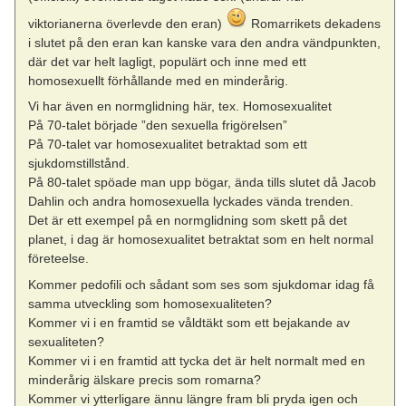
viktorianerna överlevde den eran)
Romarrikets dekadens
i slutet på den eran kan kanske vara den andra vändpunkten,
där det var helt lagligt, populärt och inne med ett
homosexuellt förhållande med en minderårig.
Vi har även en normglidning här, tex. Homosexualitet
På 70-talet började ”den sexuella frigörelsen”
På 70-talet var homosexualitet betraktad som ett
sjukdomstillstånd.
På 80-talet spöade man upp bögar, ända tills slutet då Jacob
Dahlin och andra homosexuella lyckades vända trenden.
Det är ett exempel på en normglidning som skett på det
planet, i dag är homosexualitet betraktat som en helt normal
företeelse.
Kommer pedofili och sådant som ses som sjukdomar idag få
samma utveckling som homosexualiteten?
Kommer vi i en framtid se våldtäkt som ett bejakande av
sexualiteten?
Kommer vi i en framtid att tycka det är helt normalt med en
minderårig älskare precis som romarna?
Kommer vi ytterligare ännu längre fram bli pryda igen och