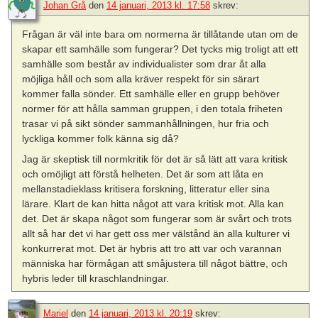
Johan Grå
den
14 januari, 2013 kl. 17:58
skrev:
Frågan är väl inte bara om normerna är tillåtande utan om de
skapar ett samhälle som fungerar? Det tycks mig troligt att ett
samhälle som består av individualister som drar åt alla
möjliga håll och som alla kräver respekt för sin särart
kommer falla sönder. Ett samhälle eller en grupp behöver
normer för att hålla samman gruppen, i den totala friheten
trasar vi på sikt sönder sammanhållningen, hur fria och
lyckliga kommer folk känna sig då?
Jag är skeptisk till normkritik för det är så lätt att vara kritisk
och omöjligt att förstå helheten. Det är som att låta en
mellanstadieklass kritisera forskning, litteratur eller sina
lärare. Klart de kan hitta något att vara kritisk mot. Alla kan
det. Det är skapa något som fungerar som är svårt och trots
allt så har det vi har gett oss mer välstånd än alla kulturer vi
konkurrerat mot. Det är hybris att tro att var och varannan
människa har förmågan att småjustera till något bättre, och
hybris leder till kraschlandningar.
Mariel
den
14 januari, 2013 kl. 20:19
skrev: