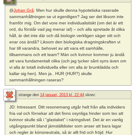
@
Johan Grå
: Men hur skulle denna hypotetiska raserade
sammanhållningen se ut egentligen? Jag ser det liksom inte
framför mig. Om det vore mer individualistiskt (om det är ett
ord, du förstår vad jag menar iaf) – och alla spretade åt olika
håll, är det inte där och då biologin verkligen säger sitt och
enar oss ändå? Liksom den biologiska dragningskraften vi
har till varandra, behovet av att vara ett samhälle,
tillsammans och ett team? Män och kvinnor kommer ju ändå
att vara fundamentalt olika (och jag tycker sånt syns även om
vi alla är totalt individuella eller om alla är brunklädda och
kallar sig hen). Men ja.. HUR (HUR?) skulle
sammanhållningen raseras?
strange
den
14 januari, 2013 kl. 22:44
skrev:
JD: Intressant. Ditt resonemang utgår helt från alla individers
fria val och förnekar att det finns osynliga hinder som tex att
kvinnor skulle slå i ”glastaket” i näringslivet. Det är en vanlig
utgångspunkt bland jämställdister som anser att bara lagar
och regler är könsneutrala, så är allt frid och fröjd. Hur