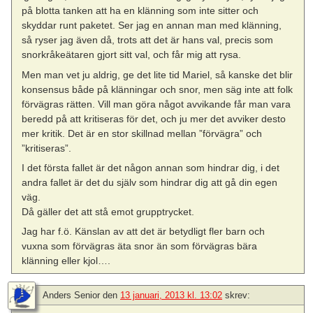
på blotta tanken att ha en klänning som inte sitter och
skyddar runt paketet. Ser jag en annan man med klänning,
så ryser jag även då, trots att det är hans val, precis som
snorkråkeätaren gjort sitt val, och får mig att rysa.
Men man vet ju aldrig, ge det lite tid Mariel, så kanske det blir
konsensus både på klänningar och snor, men säg inte att folk
förvägras rätten. Vill man göra något avvikande får man vara
beredd på att kritiseras för det, och ju mer det avviker desto
mer kritik. Det är en stor skillnad mellan ”förvägra” och
”kritiseras”.
I det första fallet är det någon annan som hindrar dig, i det
andra fallet är det du själv som hindrar dig att gå din egen
väg.
Då gäller det att stå emot grupptrycket.
Jag har f.ö. Känslan av att det är betydligt fler barn och
vuxna som förvägras äta snor än som förvägras bära
klänning eller kjol….
Anders Senior
den
13 januari, 2013 kl. 13:02
skrev: