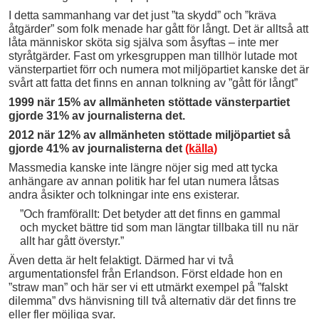
I detta sammanhang var det just ”ta skydd” och ”kräva
åtgärder” som folk menade har gått för långt. Det är alltså att
låta människor sköta sig själva som åsyftas – inte mer
styråtgärder. Fast om yrkesgruppen man tillhör lutade mot
vänsterpartiet förr och numera mot miljöpartiet kanske det är
svårt att fatta det finns en annan tolkning av ”gått för långt”
1999 när 15% av allmänheten stöttade vänsterpartiet
gjorde 31% av journalisterna det.
2012 när 12% av allmänheten stöttade miljöpartiet så
gjorde 41% av journalisterna det
(källa)
Massmedia kanske inte längre nöjer sig med att tycka
anhängare av annan politik har fel utan numera låtsas
andra åsikter och tolkningar inte ens existerar.
”Och framförallt: Det betyder att det finns en gammal
och mycket bättre tid som man längtar tillbaka till nu när
allt har gått överstyr.”
Även detta är helt felaktigt. Därmed har vi två
argumentationsfel från Erlandson. Först eldade hon en
”straw man” och här ser vi ett utmärkt exempel på ”falskt
dilemma” dvs hänvisning till två alternativ där det finns tre
eller fler möjliga svar.