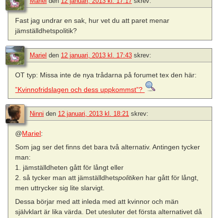
Mariel
den
12 januari, 2013 kl. 17:17
skrev:
Fast jag undrar en sak, hur vet du att paret menar
jämställdhetspolitik?
Mariel
den
12 januari, 2013 kl. 17:43
skrev:
OT typ: Missa inte de nya trådarna på forumet tex den här:
”Kvinnofridslagen och dess uppkommst”?
Ninni
den
12 januari, 2013 kl. 18:21
skrev:
@
Mariel
:
Som jag ser det finns det bara två alternativ. Antingen tycker
man:
1. jämställdheten gått för långt eller
2. så tycker man att jämställdhets
politiken
har gått för långt,
men uttrycker sig lite slarvigt.
Dessa börjar med att inleda med att kvinnor och män
självklart är lika värda. Det utesluter det första alternativet då