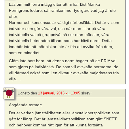
Läs om mitt förra inlägg efter att ni har läst Marika
Formgrens ledare, så framkommer tydligare vad jag är ute
efter;
Normer och konsensus är väldigt närbesläktat. Det är vi som
individer som gör våra val, och när man tittar på våra
individuella val på gruppnivå, så ser man mönster, våra
individuella beteenden tillsammans har blivit norm. Detta
innebär inte att människor inte är fria att avvika från dem,
som en minoritet.
Glöm inte bort bara, att denna norm bygger på de FRIA val
som gjorts på individnivå. De som vill avskaffa normerna, de
vill därmed också som i en diktatur avskaffa majoritetens fria
vilja……
Ligneto
den
13 januari, 2013 kl. 13:05
skrev:
Angående termer:
Det är varken jämställdheten eller jämställdhetspolitiken som
gått för långt. Det är jämställdhetspolitiken som gått SNETT
och behöver komma rätt igen för att kunna fortsätta