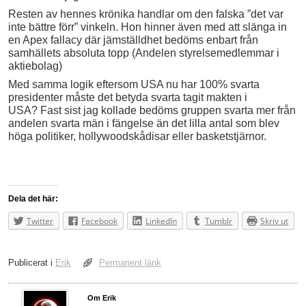
Resten av hennes krönika handlar om den falska ”det var
inte bättre förr” vinkeln. Hon hinner även med att slänga in
en Apex fallacy där jämställdhet bedöms enbart från
samhällets absoluta topp (Andelen styrelsemedlemmar i
aktiebolag)
Med samma logik eftersom USA nu har 100% svarta
presidenter måste det betyda svarta tagit makten i
USA? Fast sist jag kollade bedöms gruppen svarta mer från
andelen svarta män i fängelse än det lilla antal som blev
höga politiker, hollywoodskådisar eller basketstjärnor.
Dela det här:
Twitter
Facebook
LinkedIn
Tumblr
Skriv ut
Publicerat i
Erik
Permanent länk
Om Erik