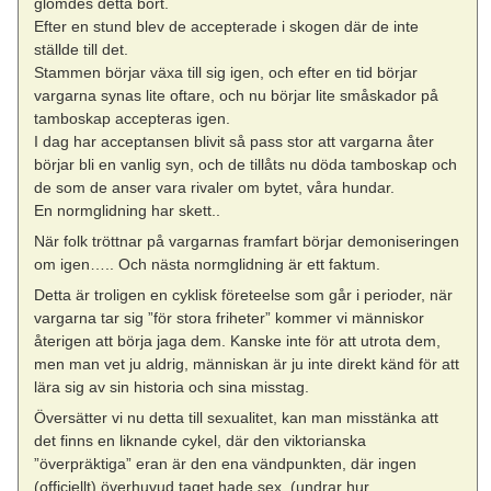
glömdes detta bort.
Efter en stund blev de accepterade i skogen där de inte
ställde till det.
Stammen börjar växa till sig igen, och efter en tid börjar
vargarna synas lite oftare, och nu börjar lite småskador på
tamboskap accepteras igen.
I dag har acceptansen blivit så pass stor att vargarna åter
börjar bli en vanlig syn, och de tillåts nu döda tamboskap och
de som de anser vara rivaler om bytet, våra hundar.
En normglidning har skett..
När folk tröttnar på vargarnas framfart börjar demoniseringen
om igen….. Och nästa normglidning är ett faktum.
Detta är troligen en cyklisk företeelse som går i perioder, när
vargarna tar sig ”för stora friheter” kommer vi människor
återigen att börja jaga dem. Kanske inte för att utrota dem,
men man vet ju aldrig, människan är ju inte direkt känd för att
lära sig av sin historia och sina misstag.
Översätter vi nu detta till sexualitet, kan man misstänka att
det finns en liknande cykel, där den viktorianska
”överpräktiga” eran är den ena vändpunkten, där ingen
(officiellt) överhuvud taget hade sex. (undrar hur