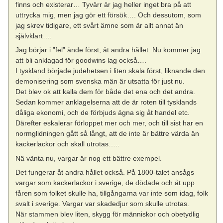
finns och existerar… Tyvärr är jag heller inget bra på att
uttrycka mig, men jag gör ett försök…. Och dessutom, som
jag skrev tidigare, ett svårt ämne som är allt annat än
självklart….
Jag börjar i ”fel” ände först, åt andra hållet. Nu kommer jag
att bli anklagad för goodwins lag också….
I tyskland började judehetsen i liten skala först, liknande den
demonisering som svenska män är utsatta för just nu.
Det blev ok att kalla dem för både det ena och det andra.
Sedan kommer anklagelserna att de är roten till tysklands
dåliga ekonomi, och de förbjuds ägna sig åt handel etc.
Därefter eskalerar förloppet mer och mer, och till sist har en
normglidningen gått så långt, att de inte är bättre värda än
kackerlackor och skall utrotas…..
Nä vänta nu, vargar är nog ett bättre exempel.
Det fungerar åt andra hållet också. På 1800-talet ansågs
vargar som kackerlackor i sverige, de dödade och åt upp
fåren som folket skulle ha, tillgångarna var inte som idag, folk
svalt i sverige. Vargar var skadedjur som skulle utrotas.
När stammen blev liten, skygg för människor och obetydlig