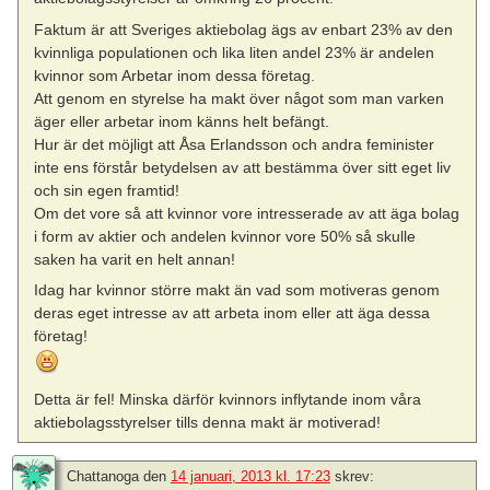
Faktum är att Sveriges aktiebolag ägs av enbart 23% av den
kvinnliga populationen och lika liten andel 23% är andelen
kvinnor som Arbetar inom dessa företag.
Att genom en styrelse ha makt över något som man varken
äger eller arbetar inom känns helt befängt.
Hur är det möjligt att Åsa Erlandsson och andra feminister
inte ens förstår betydelsen av att bestämma över sitt eget liv
och sin egen framtid!
Om det vore så att kvinnor vore intresserade av att äga bolag
i form av aktier och andelen kvinnor vore 50% så skulle
saken ha varit en helt annan!
Idag har kvinnor större makt än vad som motiveras genom
deras eget intresse av att arbeta inom eller att äga dessa
företag!
Detta är fel! Minska därför kvinnors inflytande inom våra
aktiebolagsstyrelser tills denna makt är motiverad!
Chattanoga
den
14 januari, 2013 kl. 17:23
skrev: