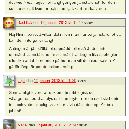
det
inte finns
något ”för långt gången jämställdhet” för den
som anser att kvinnor och män självklart är lika värda.
Bashflak
den
12 januari, 2013 kl. 19:49
skrev:
Nej Ninni, oavsett vilken definition man har på jämställdhet så
kan den inte gå för långt.
Antingen är jämställdhet uppnådd, eller så är den inte
uppnådd. Jämställdhet är slutmålet, antingen lika spelregler
eller lika antal, beroende på hur man vill definiera saken. Att
gå för långt är per definition omöjligt.
Jojje
den
12 januari, 2013 kl. 21:06
skrev:
Som vanligt levererar erik en utmärkt logisk och
välargumenterad analys där han bryter ner en usel skribents
text och vetenskapligt visar hur jävla dålig den eg. Är..bra
jobbat!
Mariel
den
12 januari, 2013 kl. 21:42
skrev: