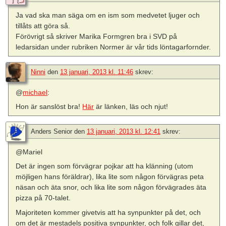
Ja vad ska man säga om en ism som medvetet ljuger och
tillåts att göra så.
Förövrigt så skriver Marika Formgren bra i SVD på
ledarsidan under rubriken Normer är vår tids löntagarfornder.
Ninni
den
13 januari, 2013 kl. 11:46
skrev:
@
michael
:
Hon är sanslöst bra!
Här
är länken, läs och njut!
Anders Senior
den
13 januari, 2013 kl. 12:41
skrev:
@Mariel
Det är ingen som förvägrar pojkar att ha klänning (utom
möjligen hans föräldrar), lika lite som någon förvägras peta
näsan och äta snor, och lika lite som någon förvägrades äta
pizza på 70-talet.
Majoriteten kommer givetvis att ha synpunkter på det, och
om det är mestadels positiva synpunkter, och folk gillar det,