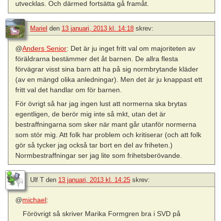
utvecklas. Och därmed fortsätta gå framåt.
Mariel
den
13 januari, 2013 kl. 14:18
skrev:
@
Anders Senior
: Det är ju inget fritt val om majoriteten av
föräldrarna bestämmer det åt barnen. De allra flesta
förvägrar visst sina barn att ha på sig normbrytande kläder
(av en mängd olika anledningar). Men det är ju knappast ett
fritt val det handlar om för barnen.
För övrigt så har jag ingen lust att normerna ska brytas
egentligen, de berör mig inte så mkt, utan det är
bestraffningarna som sker när mant går utanför normerna
som stör mig. Att folk har problem och kritiserar (och att folk
gör så tycker jag också tar bort en del av friheten.)
Normbestraffningar ser jag lite som frihetsberövande.
Ulf T
den
13 januari, 2013 kl. 14:25
skrev:
@
michael
:
Förövrigt så skriver Marika Formgren bra i SVD på