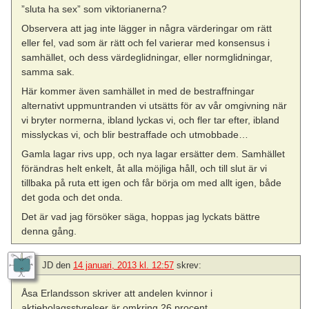
”sluta ha sex” som viktorianerna?
Observera att jag inte lägger in några värderingar om rätt
eller fel, vad som är rätt och fel varierar med konsensus i
samhället, och dess värdeglidningar, eller normglidningar,
samma sak.
Här kommer även samhället in med de bestraffningar
alternativt uppmuntranden vi utsätts för av vår omgivning när
vi bryter normerna, ibland lyckas vi, och fler tar efter, ibland
misslyckas vi, och blir bestraffade och utmobbade…
Gamla lagar rivs upp, och nya lagar ersätter dem. Samhället
förändras helt enkelt, åt alla möjliga håll, och till slut är vi
tillbaka på ruta ett igen och får börja om med allt igen, både
det goda och det onda.
Det är vad jag försöker säga, hoppas jag lyckats bättre
denna gång.
JD
den
14 januari, 2013 kl. 12:57
skrev:
Åsa Erlandsson skriver att andelen kvinnor i
aktiebolagsstyrelser är omkring 26 procent.