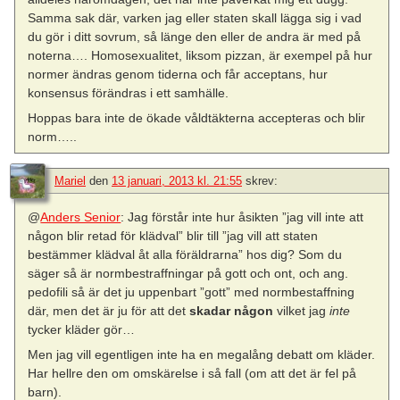
Samma sak där, varken jag eller staten skall lägga sig i vad
du gör i ditt sovrum, så länge den eller de andra är med på
noterna…. Homosexualitet, liksom pizzan, är exempel på hur
normer ändras genom tiderna och får acceptans, hur
konsensus förändras i ett samhälle.
Hoppas bara inte de ökade våldtäkterna accepteras och blir
norm…..
Mariel
den
13 januari, 2013 kl. 21:55
skrev:
@
Anders Senior
: Jag förstår inte hur åsikten ”jag vill inte att
någon blir retad för klädval” blir till ”jag vill att staten
bestämmer klädval åt alla föräldrarna” hos dig? Som du
säger så är normbestraffningar på gott och ont, och ang.
pedofili så är det ju uppenbart ”gott” med normbestaffning
där, men det är ju för att det
skadar någon
vilket jag
inte
tycker kläder gör…
Men jag vill egentligen inte ha en megalång debatt om kläder.
Har hellre den om omskärelse i så fall (om att det är fel på
barn).