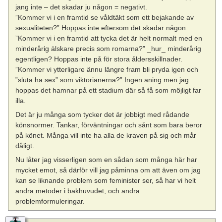
jang inte – det skadar ju någon = negativt.
”Kommer vi i en framtid se våldtäkt som ett bejakande av
sexualiteten?” Hoppas inte eftersom det skadar någon.
”Kommer vi i en framtid att tycka det är helt normalt med en
minderårig älskare precis som romarna?” _hur_ minderårig
egentligen? Hoppas inte på för stora åldersskillnader.
”Kommer vi ytterligare ännu längre fram bli pryda igen och
”sluta ha sex” som viktorianerna?” Ingen aning men jag
hoppas det hamnar på ett stadium där så få som möjligt far
illa.
Det är ju många som tycker det är jobbigt med rådande
könsnormer. Tankar, förväntningar och sånt som bara beror
på könet. Många vill inte ha alla de kraven på sig och mår
dåligt.
Nu låter jag visserligen som en sådan som många här har
mycket emot, så därför vill jag påminna om att även om jag
kan se liknande problem som feminister ser, så har vi helt
andra metoder i bakhuvudet, och andra
problemformuleringar.