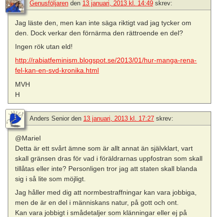
Genusföljaren
den
13 januari, 2013 kl. 14:49
skrev:
Jag läste den, men kan inte säga riktigt vad jag tycker om
den. Dock verkar den förnärma den rättroende en del?
Ingen rök utan eld!
http://rabiatfeminism.blogspot.se/2013/01/hur-manga-rena-
fel-kan-en-svd-kronika.html
MVH
H
Anders Senior
den
13 januari, 2013 kl. 17:27
skrev:
@Mariel
Detta är ett svårt ämne som är allt annat än självklart, vart
skall gränsen dras för vad i föräldrarnas uppfostran som skall
tillåtas eller inte? Personligen tror jag att staten skall blanda
sig i så lite som möjligt.
Jag håller med dig att normbestraffningar kan vara jobbiga,
men de är en del i människans natur, på gott och ont.
Kan vara jobbigt i smådetaljer som klänningar eller ej på