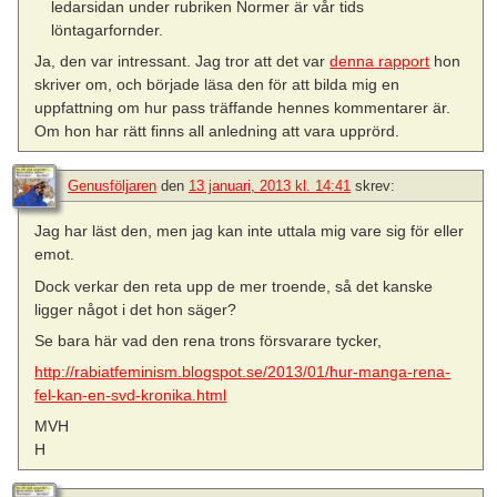
ledarsidan under rubriken Normer är vår tids
löntagarfornder.
Ja, den var intressant. Jag tror att det var
denna rapport
hon
skriver om, och började läsa den för att bilda mig en
uppfattning om hur pass träffande hennes kommentarer är.
Om hon har rätt finns all anledning att vara upprörd.
Genusföljaren
den
13 januari, 2013 kl. 14:41
skrev:
Jag har läst den, men jag kan inte uttala mig vare sig för eller
emot.
Dock verkar den reta upp de mer troende, så det kanske
ligger något i det hon säger?
Se bara här vad den rena trons försvarare tycker,
http://rabiatfeminism.blogspot.se/2013/01/hur-manga-rena-
fel-kan-en-svd-kronika.html
MVH
H