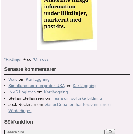
"Riktlinjer"
+ se
"Om oss"
Senaste kommentarer
Wais
om
Kartläggning
Simultaneous interpreter USA
om
Kartläggning
INVS Logistics
om
Kartläggning
Stellan Stellanssen
om
Testa din politiska bildning
Jock Rockman
om
GenusDebatten har försvunnit ner i
Värdedjupet
Sökfunktion