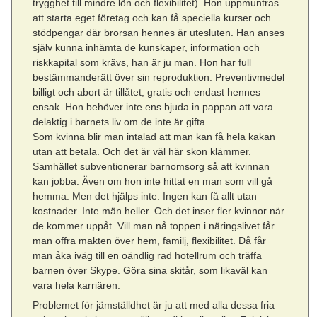
trygghet till mindre lön och flexibilitet). Hon uppmuntras
att starta eget företag och kan få speciella kurser och
stödpengar där brorsan hennes är utesluten. Han anses
själv kunna inhämta de kunskaper, information och
riskkapital som krävs, han är ju man. Hon har full
bestämmanderätt över sin reproduktion. Preventivmedel
billigt och abort är tillåtet, gratis och endast hennes
ensak. Hon behöver inte ens bjuda in pappan att vara
delaktig i barnets liv om de inte är gifta.
Som kvinna blir man intalad att man kan få hela kakan
utan att betala. Och det är väl här skon klämmer.
Samhället subventionerar barnomsorg så att kvinnan
kan jobba. Även om hon inte hittat en man som vill gå
hemma. Men det hjälps inte. Ingen kan få allt utan
kostnader. Inte män heller. Och det inser fler kvinnor när
de kommer uppåt. Vill man nå toppen i näringslivet får
man offra makten över hem, familj, flexibilitet. Då får
man åka iväg till en oändlig rad hotellrum och träffa
barnen över Skype. Göra sina skitår, som likaväl kan
vara hela karriären.
Problemet för jämställdhet är ju att med alla dessa fria