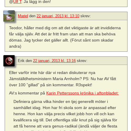
@
Ulf T
: Ja lägg in den!
Mariel
den
22 januari, 2013 kl. 13:10
skrev:
Teodor, håller med dig om att det viktigaste är att invididerna
får välja själv. Att det är fritt fram utan att man ska behöva
dömas. Jag tycker det gäller allt. (Förut sånt som skadar
andra)
Erik
den
22 januari, 2013 kl. 13:16
skrev:
Eller varför inte här där vi redan diskuterar nya
Jämställdhetsministern Maria Arnholm? PS: Nu har AV fått
över 100 ”gillad” på sin kommentar. R3spekt!
AV:s kommentar på
Karin Petterssons krönika i aftonbladet:
Definiera gärna vilka hinder en tjej generellt möter i
samhället idag. Hon har fri skola som är anpassad efter
henne. Hon kan välja precis vilket jobb hon vill och kan
kvalificera sig till. Det offentliga slår knut på sig själva för
att få henne att vara genus-radikal (ändå väljer de flesta