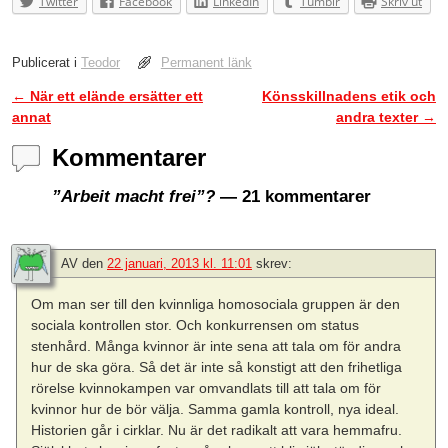
Twitter
Facebook
LinkedIn
Tumblr
Skriv ut
Publicerat i
Teodor
Permanent länk
←
När ett elände ersätter ett
Könsskillnadens etik och
Inläggsnavigering
annat
andra texter
→
Kommentarer
”Arbeit macht frei”?
— 21 kommentarer
AV
den
22 januari, 2013 kl. 11:01
skrev:
Om man ser till den kvinnliga homosociala gruppen är den
sociala kontrollen stor. Och konkurrensen om status
stenhård. Många kvinnor är inte sena att tala om för andra
hur de ska göra. Så det är inte så konstigt att den frihetliga
rörelse kvinnokampen var omvandlats till att tala om för
kvinnor hur de bör välja. Samma gamla kontroll, nya ideal.
Historien går i cirklar. Nu är det radikalt att vara hemmafru.