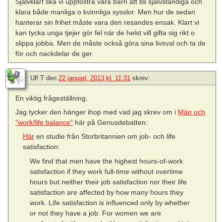
Självklart ska vi uppfostra våra barn att bli självständiga och
klara både manliga o kvinnliga sysslor. Men hur de sedan
hanterar sin frihet måste vara den resandes ensak. Klart vi
kan tycka unga tjejer gör fel när de helst vill gifta sig rikt o
slippa jobba. Men de måste också göra sina livsval och ta de
för och nackdelar de ger.
Ulf T
den
22 januari, 2013 kl. 11:31
skrev:
En viktig frågeställning.
Jag tycker den hänger ihop med vad jag skrev om i
Män och
”work/life balance”
här på Genusdebatten:
Här
en studie från Storbritannien om job- och life
satisfaction:
We find that men have the highest hours-of-work
satisfaction if they work full-time without overtime
hours but neither their job satisfaction nor their life
satisfaction are affected by how many hours they
work. Life satisfaction is influenced only by whether
or not they have a job. For women we are