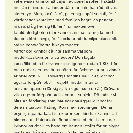
val envisas kvinnor att välja traditionella roller. Faktiskt
mer än i mindre fria länder där man inte har råd att vara
stereotyp. Man, förlåt ”en”, gifter sig uppåt socialt, ”en”
värdesätter kontakten med familjen högre än pengar
man ändå gifter sig till, ”en” tar makten över
föräldraledigheten (fler kvinnor än män är nöjda med
dagens fördelning), ”en” beslutar när familjen ska skaffa
större bostad/bättre bil/nya tapeter.
Varför gör kvinnor då inte samma val som
medelklasskvinnorna på Söder? Den legala
jämställdheten för kvinnor gick igenom redan 1983. För
män dröjer det nog ännu några år. Axiomet är att kvinnor
är offer och INTE ansvariga för sina val i livet, kvinnor
ageras för/på/mot/till – objekt, medan män är
ansvarstagande (för sig själva egon som de är) förövare,
vilka agerar för/på/mot/till andra – subjekt. Då måste vi
hitta en förklaring som inte skuldbelägger kvinnor för
deras situation. Katjing: Könsmaktsordningen. Det är
osynliga (patriarkala) strukturer som hindrar kvinnor att
blomma ut. Patriarkatet är så lömskt att det t o m lurar
kvinnor att de vill ta hand om barnen istället för att skypa
med dem från en husvagn i Borlänge måndag till