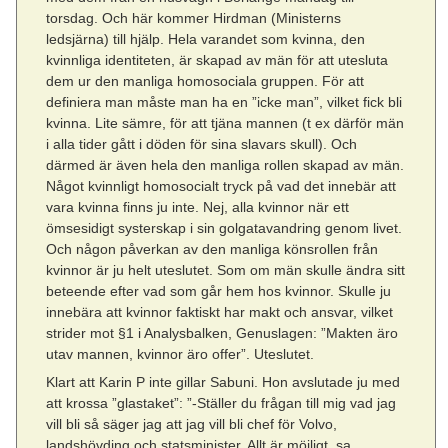
torsdag. Och här kommer Hirdman (Ministerns
ledsjärna) till hjälp. Hela varandet som kvinna, den
kvinnliga identiteten, är skapad av män för att utesluta
dem ur den manliga homosociala gruppen. För att
definiera man måste man ha en ”icke man”, vilket fick bli
kvinna. Lite sämre, för att tjäna mannen (t ex därför män
i alla tider gått i döden för sina slavars skull). Och
därmed är även hela den manliga rollen skapad av män.
Något kvinnligt homosocialt tryck på vad det innebär att
vara kvinna finns ju inte. Nej, alla kvinnor när ett
ömsesidigt systerskap i sin golgatavandring genom livet.
Och någon påverkan av den manliga könsrollen från
kvinnor är ju helt uteslutet. Som om män skulle ändra sitt
beteende efter vad som går hem hos kvinnor. Skulle ju
innebära att kvinnor faktiskt har makt och ansvar, vilket
strider mot §1 i Analysbalken, Genuslagen: ”Makten äro
utav mannen, kvinnor äro offer”. Uteslutet.
Klart att Karin P inte gillar Sabuni. Hon avslutade ju med
att krossa ”glastaket”: ”-Ställer du frågan till mig vad jag
vill bli så säger jag att jag vill bli chef för Volvo,
landshövding och statsminister. Allt är möjligt, sa