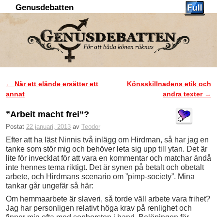
Genusdebatten
Hoppa till huvudinnehåll
Hoppa till sekundärt innehåll
←
När ett elände ersätter ett
Könsskillnadens etik och
Inläggsnavigering
annat
andra texter
→
”Arbeit macht frei”?
Postat
22 januari, 2013
av
Teodor
Efter att ha läst Ninnis två inlägg om Hirdman, så har jag en
tanke som stör mig och behöver leta sig upp till ytan. Det är
lite för invecklat för att vara en kommentar och matchar ändå
inte hennes tema riktigt. Det är synen på betalt och obetalt
arbete, och Hirdmans scenario om ”pimp-society”. Mina
tankar går ungefär så här:
Om hemmaarbete är slaveri, så torde väll arbete vara frihet?
Jag har personligen relativt höga krav på renlighet och