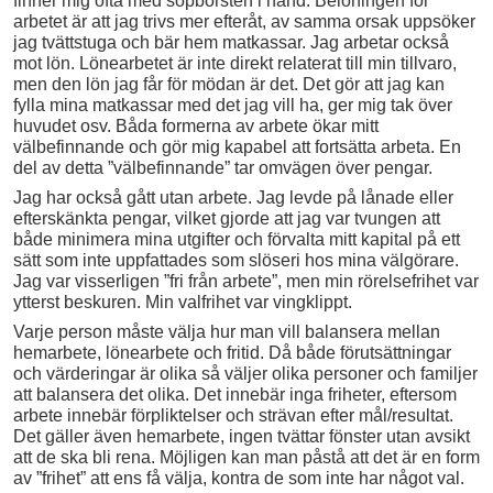
finner mig ofta med sopborsten i hand. Belöningen för
arbetet är att jag trivs mer efteråt, av samma orsak uppsöker
jag tvättstuga och bär hem matkassar. Jag arbetar också
mot lön. Lönearbetet är inte direkt relaterat till min tillvaro,
men den lön jag får för mödan är det. Det gör att jag kan
fylla mina matkassar med det jag vill ha, ger mig tak över
huvudet osv. Båda formerna av arbete ökar mitt
välbefinnande och gör mig kapabel att fortsätta arbeta. En
del av detta ”välbefinnande” tar omvägen över pengar.
Jag har också gått utan arbete. Jag levde på lånade eller
efterskänkta pengar, vilket gjorde att jag var tvungen att
både minimera mina utgifter och förvalta mitt kapital på ett
sätt som inte uppfattades som slöseri hos mina välgörare.
Jag var visserligen ”fri från arbete”, men min rörelsefrihet var
ytterst beskuren. Min valfrihet var vingklippt.
Varje person måste välja hur man vill balansera mellan
hemarbete, lönearbete och fritid. Då både förutsättningar
och värderingar är olika så väljer olika personer och familjer
att balansera det olika. Det innebär inga friheter, eftersom
arbete innebär förpliktelser och strävan efter mål/resultat.
Det gäller även hemarbete, ingen tvättar fönster utan avsikt
att de ska bli rena. Möjligen kan man påstå att det är en form
av ”frihet” att ens få välja, kontra de som inte har något val.