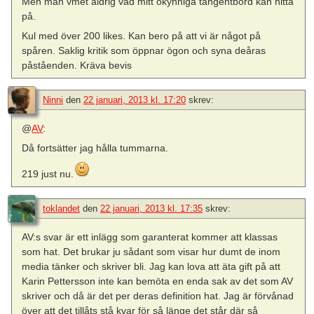
Men man vmet aldrig vad mitt okynniga tangentbord kan hitta
på.
Kul med över 200 likes. Kan bero på att vi är något på
spåren. Saklig kritik som öppnar ögon och syna deåras
påståenden. Kräva bevis
Ninni
den
22 januari, 2013 kl. 17:20
skrev:
@
AV
:
Då fortsätter jag hålla tummarna.
219 just nu.
toklandet
den
22 januari, 2013 kl. 17:35
skrev:
AV:s svar är ett inlägg som garanterat kommer att klassas
som hat. Det brukar ju sådant som visar hur dumt de inom
media tänker och skriver bli. Jag kan lova att äta gift på att
Karin Pettersson inte kan bemöta en enda sak av det som AV
skriver och då är det per deras definition hat. Jag är förvånad
över att det tillåts stå kvar för så länge det står där så