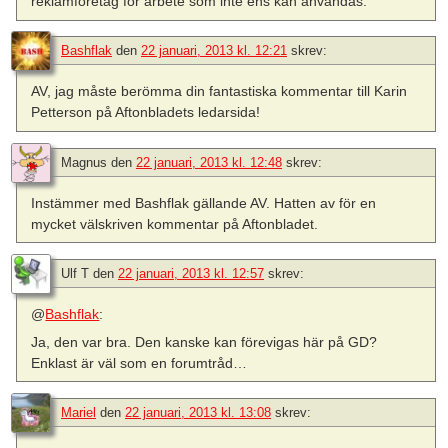
reklamföretag för arbete som inte ens kan användas.
Bashflak
den
22 januari, 2013 kl. 12:21
skrev:
AV, jag måste berömma din fantastiska kommentar till Karin
Petterson på Aftonbladets ledarsida!
Magnus
den
22 januari, 2013 kl. 12:48
skrev:
Instämmer med Bashflak gällande AV. Hatten av för en
mycket välskriven kommentar på Aftonbladet.
Ulf T
den
22 januari, 2013 kl. 12:57
skrev:
@
Bashflak
:
Ja, den var bra. Den kanske kan förevigas här på GD?
Enklast är väl som en forumtråd…
Mariel
den
22 januari, 2013 kl. 13:08
skrev: