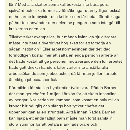
lön? Med alla skatter som skall bekosta inte bara polis,
sjukvård och olika former av försäkringar utan tydligen också
en hel armé lobbyister och kritiker som får betalt för att klaga
på hur folk använder den delen av pengarna som inte går till
kritikernas egen lön.
Tillväxtverket exempelvis, hur många kvinnliga sjukvårdare
måste inte betala överdrivet hög skatt för att försörja en
sådan institution? Eller arbetsförmedlingen där det idag
förmodligen kostar mer att sätta en enda person i arbete än
det hade kostat att ge personen motsvarande den lön arbetet
hade gett direkt i handen. Eller varför inte anställa alla
arbetssökande som jobbcoacher, då får man ju fler i arbete
än riktiga jobbcoacher fick.
Förebilden för statliga byråkratier tycks vara Rädda Barnen
där man ger chefen 1 miljon i årslön för att sköta insamling
av pengar. När sedan en kampanj som kostat en halv miljon
kronor blir oduglig och slängs bort tycker chefen det
uppenbarligen är en struntsak. Alltså innan Rädda Barnen
kan hjälpa ett enda fattigt barn måste man först samla in
stora summor för att betala marknadsförare och