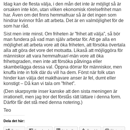
Idag kan de flesta välja, i den mån det inte är möjligt så är
orsaken inte kön, utan vilken ekonomisk rörelsefrihet man
har. Även om det finns hemmafruar så är det ingen som
hindrar kvinnor från att arbeta. Det är en valmöjlighet för de
som har råd.
Sist men inte minst. Om friheten är ”frihet att välja”, så bör
man fundera på vad man själv arbetar för. Att ge alla en
möjlighet att arbeta vore att öka friheten, att försöka övertala
alla att göra det vore det motsatta. Likaså att möjliggöra för
människor att vara hemmafruar/-män vore att öka
frihetsgraden, men inte att försöka påtvinga eller
skambelägga dessa val. Öppna dörrar för människor, men
knuffa inte in folk där du vill ha dem. Först när folk utan
hinder kan välja det makthavare anser är fel, dumt eller
konstigt – Då kan vi tala om ”frihet”.
(Den skarpsynte inser kanske att den sista meningen är
irrationell, men jag tror det förstås rätt lättare i denna form.
Därför får det stå med denna notering.)
Teo
Dela det här: