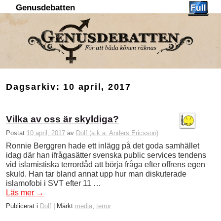
Genusdebatten
Hoppa till huvudinnehåll
Hoppa till sekundärt innehåll
Dagsarkiv:
10 april, 2017
Vilka av oss är skyldiga?
Postat
10 april, 2017
av
Dolf (a.k.a. Anders Ericsson)
Ronnie Berggren hade ett inlägg på det goda samhället
idag där han ifrågasätter svenska public services tendens
vid islamistiska terrordåd att börja fråga efter offrens egen
skuld. Han tar bland annat upp hur man diskuterade
islamofobi i SVT efter 11 …
Läs mer
→
Publicerat i
Dolf
|
Märkt
media
,
terror