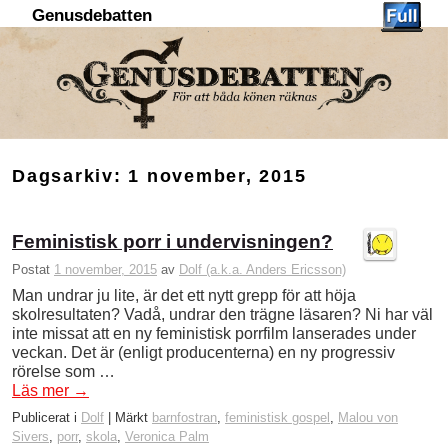
Genusdebatten
Hoppa till huvudinnehåll
Hoppa till sekundärt innehåll
Dagsarkiv:
1 november, 2015
Feministisk porr i undervisningen?
Postat
1 november, 2015
av
Dolf (a.k.a. Anders Ericsson)
Man undrar ju lite, är det ett nytt grepp för att höja
skolresultaten? Vadå, undrar den trägne läsaren? Ni har väl
inte missat att en ny feministisk porrfilm lanserades under
veckan. Det är (enligt producenterna) en ny progressiv
rörelse som …
Läs mer
→
Publicerat i
Dolf
|
Märkt
barnfostran
,
feministisk gospel
,
Malou von
Sivers
,
porr
,
skola
,
Veronica Palm