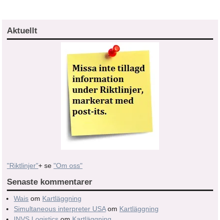
Aktuellt
"Riktlinjer"
+ se
"Om oss"
Senaste kommentarer
Wais
om
Kartläggning
Simultaneous interpreter USA
om
Kartläggning
INVS Logistics
om
Kartläggning