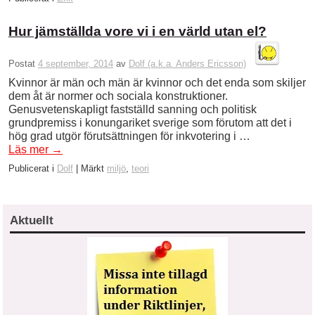
Hur jämställda vore vi i en värld utan el?
Postat
4 september, 2014
av
Dolf (a.k.a. Anders Ericsson)
Kvinnor är män och män är kvinnor och det enda som skiljer
dem åt är normer och sociala konstruktioner.
Genusvetenskapligt fastställd sanning och politisk
grundpremiss i konungariket sverige som förutom att det i
hög grad utgör förutsättningen för inkvotering i …
Läs mer
→
Publicerat i
Dolf
|
Märkt
miljö
,
teori
Aktuellt