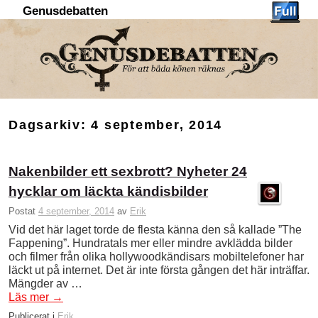
Genusdebatten
Hoppa till huvudinnehåll
Hoppa till sekundärt innehåll
Dagsarkiv:
4 september, 2014
Nakenbilder ett sexbrott? Nyheter 24
hycklar om läckta kändisbilder
Postat
4 september, 2014
av
Erik
Vid det här laget torde de flesta känna den så kallade ”The
Fappening”. Hundratals mer eller mindre avklädda bilder
och filmer från olika hollywoodkändisars mobiltelefoner har
läckt ut på internet. Det är inte första gången det här inträffar.
Mängder av …
Läs mer
→
Publicerat i
Erik