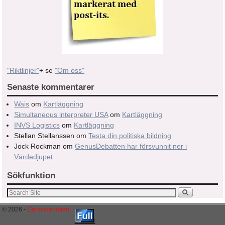
"Riktlinjer"
+ se
"Om oss"
Senaste kommentarer
Wais
om
Kartläggning
Simultaneous interpreter USA
om
Kartläggning
INVS Logistics
om
Kartläggning
Stellan Stellanssen
om
Testa din politiska bildning
Jock Rockman
om
GenusDebatten har försvunnit ner i
Värdedjupet
Sökfunktion
© 2026 -
Genusdebatten